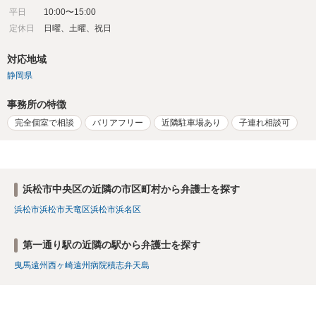
平日
10:00〜15:00
定休日
日曜、土曜、祝日
対応地域
静岡県
事務所の特徴
完全個室で相談
バリアフリー
近隣駐車場あり
子連れ相談可
浜松市中央区の近隣の市区町村から弁護士を探す
浜松市
浜松市天竜区
浜松市浜名区
第一通り駅の近隣の駅から弁護士を探す
曳馬
遠州西ヶ崎
遠州病院
積志
弁天島