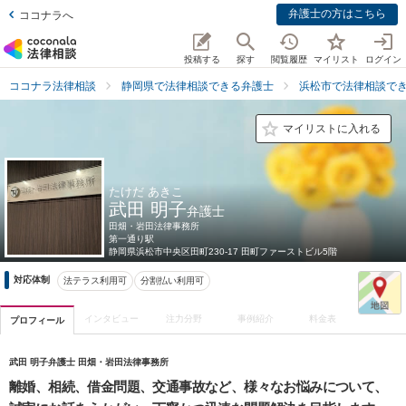
弁護士の方はこちら
ココナラへ
投稿する
探す
閲覧履歴
マイリスト
ログイン
ココナラ法律相談
静岡県で法律相談できる弁護士
浜松市で法律相談で
マイリストに入れる
たけだ あきこ
武田 明子
弁護士
田畑・岩田法律事務所
第一通り駅
静岡県
浜松市中央区田町230-17 田町ファーストビル5階
対応体制
法テラス利用可
分割払い利用可
インタビュー
注力分野
事例紹介
料金表
プロフィール
武田 明子弁護士 田畑・岩田法律事務所
離婚、相続、借金問題、交通事故など、様々なお悩みについて、