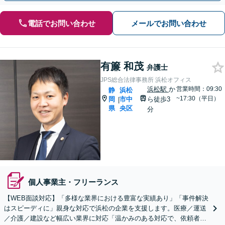
電話でお問い合わせ
メールでお問い合わせ
有簾 和茂
弁護士
JPS総合法律事務所 浜松オフィス
浜松駅
か
営業時間：09:30
静
浜松
~17:30（平日）
岡
市中
ら徒歩3
|
県
央区
分
個人事業主・フリーランス
【WEB面談対応】「多様な業界における豊富な実績あり」「事件解決
はスピーディに」親身な対応で浜松の企業を支援します。医療／運送
／介護／建設など幅広い業界に対応「温かみのある対応で、依頼者さ