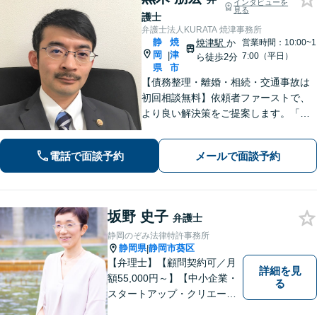
インタビューを
見る
護士
弁護士法人KURATA 焼津事務所
静
焼
焼津駅
か
営業時間：10:00~1
岡
津
|
7:00（平日）
ら徒歩2分
県
市
【債務整理・離婚・相続・交通事故は
初回相談無料】依頼者ファーストで、
より良い解決策をご提案します。「お
願いしてよかった」と思っていただけ
るよう、丁寧に説明して対応します
電話で面談予約
メールで面談予約
【焼津駅2分】【法テラス利用可能】
坂野 史子
弁護士
静岡のぞみ法律特許事務所
静岡県
静岡市葵区
|
【弁理士】【顧問契約可／月
詳細を見
額55,000円～】【中小企業・
る
スタートアップ・クリエータ
ー支援】契約書チェックや知