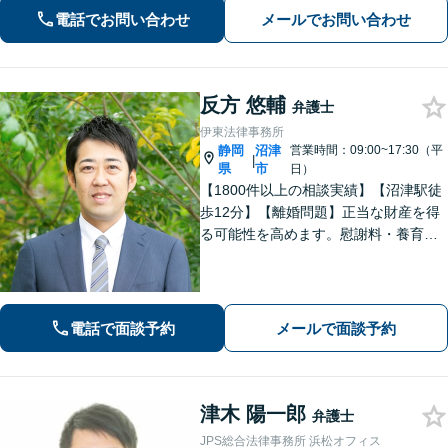
ションを取りながらお話を進めてまい
電話でお問い合わせ
メールでお問い合わせ
ります【法テラス利用可】【藤枝市役
所裏】
反方 悠輔
弁護士
伊東法律事務所
静岡
沼津
営業時間：09:00~17:30（平
|
県
市
日）
【1800件以上の相談実績】【沼津駅徒
歩12分】【離婚問題】正当な財産を得
る可能性を高めます。慰謝料・養育費
請求も的確な交渉力でサポート。【借
金・債務整理】自己破産や個人再生も
お任せください。【相続】遺産分割調
停・遺留分など納得できる解決へ。
電話で面談予約
メールで面談予約
津木 陽一郎
弁護士
JPS総合法律事務所 浜松オフィス