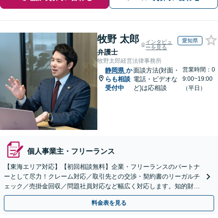
牧野 太郎
愛知県
インタビュ
ーを見る
弁護士
牧野太郎経営法律事務所
営業時間：0
静岡県
か
面談方法(対面・
らも相談
電話・ビデオな
9:00~19:00
受付中
ど)は応相談
（平日）
個人事業主・フリーランス
【東海エリア対応】【初回相談無料】企業・フリーランスのパートナ
ーとして尽力！クレーム対応／取引先との交渉・契約書のリーガルチ
ェック／売掛金回収／問題社員対応など幅広く対応します。知的財産
権の相談もお任せ！【顧問契約も受付中】【完全個室】
料金表を見る