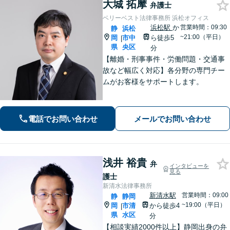
大城 拓摩
弁護士
ベリーベスト法律事務所 浜松オフィス
浜松駅
か
営業時間：09:30
静
浜松
~21:00（平日）
岡
市中
ら徒歩5
|
県
央区
分
【離婚・刑事事件・労働問題・交通事
故など幅広く対応】各分野の専門チー
ムがお客様をサポートします。
電話でお問い合わせ
メールでお問い合わせ
浅井 裕貴
弁
インタビューを
見る
護士
新清水法律事務所
新清水駅
営業時間：09:00
静
静岡
~19:00（平日）
岡
市清
から徒歩4
|
県
水区
分
【相談実績2000件以上】静岡出身の弁