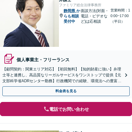
ファミリア総合法律事務所
営業時間：1
静岡県
か
面談方法(対面・
らも相談
電話・ビデオな
0:00~17:00
受付中
ど)は応相談
（平日）
個人事業主・フリーランス
【顧問契約：関東エリア対応】【初回無料】【知的財産に強い】弁理
士等と連携し、高品質なリーガルサービスをワンストップで提供【元
文部科学省ADRセンター勤務】行政機関での経験、環境法への豊富な
知識を活かし、事業者さまの抱える問題を解決へ導きます
料金表を見る
電話でお問い合わせ