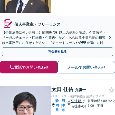
個人事業主・フリーランス
【企業法務に強い弁護士】顧問先70社以上の信頼と実績、企業法務・
リーガルチェック・IT法務・企業再生など、あらゆる企業活動の相談
は当事務所にお任せください。【チャットツールやWEB会議にも対
応】
料金表を見る
電話でお問い合わせ
メールでお問い合わせ
太田 佳佑
弁護士
ベリーベスト法律事務所 沼津オフィス
静
沼
沼津駅
か
営業時間：09:30~2
岡
津
|
1:00（平日）
ら徒歩4分
県
市