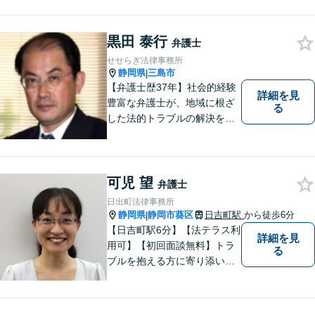
的財産権に関する企業法務サ
ポート。「特許、意匠、商
標、著作権、不正競争防止法
黒田 泰行
弁護士
の専門知識・経験豊富」「リ
せせらぎ法律事務所
ーガルフォースの高精度契約
静岡県
三島市
|
書チェック」
【弁護士歴37年】社会的経験
詳細を見
豊富な弁護士が、地域に根ざ
る
した法的トラブルの解決を目
指します。労働問題、不動産
トラブル、遺産相続など個
人・法人問わず誠実に対応い
たします。
可児 望
弁護士
日出町法律事務所
静岡県
静岡市葵区
日吉町駅
から徒歩6分
|
【日吉町駅6分】【法テラス利
詳細を見
用可】【初回面談無料】トラ
る
ブルを抱える方に寄り添い、
その方に合った法的サービス
を提供します。お気軽にご相
談ください。