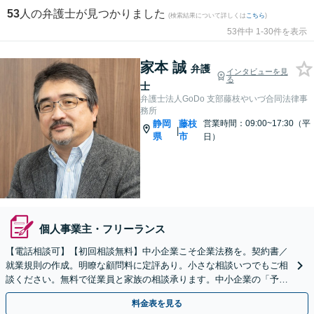
53
人の弁護士が見つかりました
(検索結果について詳しくは
こちら
)
53件中 1-30件を表示
家本 誠
弁護
インタビューを見
る
士
弁護士法人GoDo 支部藤枝やいづ合同法律事
務所
静岡
藤枝
営業時間：09:00~17:30（平
|
県
市
日）
個人事業主・フリーランス
【電話相談可】【初回相談無料】中小企業こそ企業法務を。契約書／
就業規則の作成。明瞭な顧問料に定評あり。小さな相談いつでもご相
談ください。無料で従業員と家族の相談承ります。中小企業の「予防
法務」は法律のプロにおまかせ。
料金表を見る