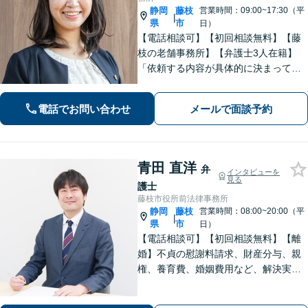
静岡
藤枝
営業時間：09:00~17:30（平
|
県
市
日）
【電話相談可】【初回相談無料】【藤
枝の老舗事務所】【弁護士3人在籍】
「依頼する内容が具体的に決まってい
ない」「どうしたらいいか分からな
い」という方もまずはご相談くださ
電話でお問い合わせ
メールで面談予約
い。相続遺言、離婚問題、交通事故、
借金問題、債権回収など【夜間休日応
相談】
青田 直洋
弁
インタビューを
見る
護士
藤枝市役所前法律事務所
静岡
藤枝
営業時間：08:00~20:00（平
|
県
市
日）
【電話相談可】【初回相談無料】【離
婚】不貞の慰謝料請求、財産分与、親
権、養育費、婚姻費用など、解決実績
は豊富です【相続】皆さまがつまずい
ていないか、しっかりとコミュニケー