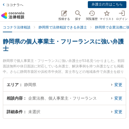
弁護士の方はこちら
ココナラへ
投稿する
探す
閲覧履歴
マイリスト
ログイン
ココナラ法律相談
静岡県で法律相談できる弁護士
静岡県で企業法務に
静岡県の個人事業主・フリーランスに強い弁護
士
静岡県で個人事業主・フリーランスに強い弁護士が53名見つかりました。初回
面談無料や休日面談に対応している弁護士、解決事例を持つ弁護士なども掲載
中。さらに静岡市葵区や浜松市中央区、富士市などの地域条件で弁護士を絞り
込めます。企業法務に関係する顧問弁護士契約や契約書作成・リーガルチェッ
ク、雇用契約書・就業規則作成等の細かな分野での絞り込み検索もでき便利で
エリア
静岡県
変更
す。特に弁護士法人GoDo 支部藤枝やいづ合同法律事務所の家本 誠弁護士やJP
S総合法律事務所 浜松オフィスの有簾 和茂弁護士、弁護士法人GoDo 支部藤枝
相談内容
企業法務、個人事業主・フリーランス
変更
やいづ合同法律事務所の青柳 恵仁弁護士のプロフィール情報や弁護士費用、強
みなどが注目されています。『静岡県で土日や夜間に発生した個人事業主・フ
リーランスのトラブルを今すぐに弁護士に相談したい』『個人事業主・フリー
詳細条件
未選択
変更
ランスのトラブル解決の実績豊富な近くの弁護士を検索したい』『初回相談無
料で個人事業主・フリーランスを法律相談できる静岡県内の弁護士に相談予約
したい』などでお困りの相談者さんにおすすめです。