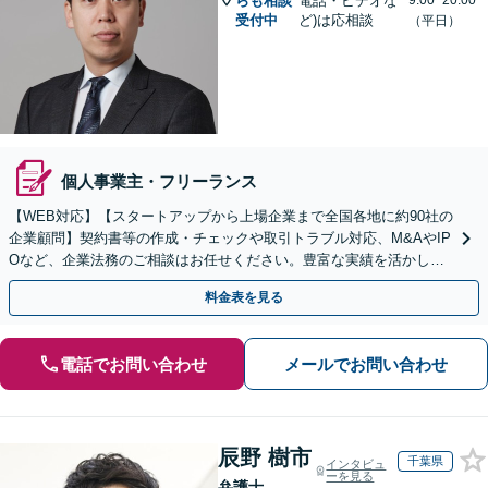
らも相談
電話・ビデオな
9:00~20:00
受付中
ど)は応相談
（平日）
個人事業主・フリーランス
【WEB対応】【スタートアップから上場企業まで全国各地に約90社の
企業顧問】契約書等の作成・チェックや取引トラブル対応、M&AやIP
Oなど、企業法務のご相談はお任せください。豊富な実績を活かし的
確に対応を進めてまいります。
料金表を見る
電話でお問い合わせ
メールでお問い合わせ
辰野 樹市
千葉県
インタビュ
ーを見る
弁護士