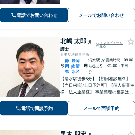
期釈放を目指します【労働・雇用】依
頼者さま目線のサポートを心がけま
す。地域密着型の法律事務所
電話でお問い合わせ
メールでお問い合わせ
北嶋 太郎
弁
インタビューを
見る
護士
ミモザ法律事務所
清水駅
か
営業時間：09:00
静
静岡
~21:00（平日）
岡
市清
ら徒歩5
|
県
水区
分
【清水駅徒歩5分】【初回相談無料】
【当日/夜間/土日予約可】【個人事業主
様・法人企業様】 事業整理の相談はお
任せください。離婚・親権・養育費・
不倫慰謝料・交通事故・借金・刑事事
電話で面談予約
メールで面談予約
件・賃貸トラブルなど身近な法律問題
はお気軽にご相談ください。
黒木 朋宏
弁