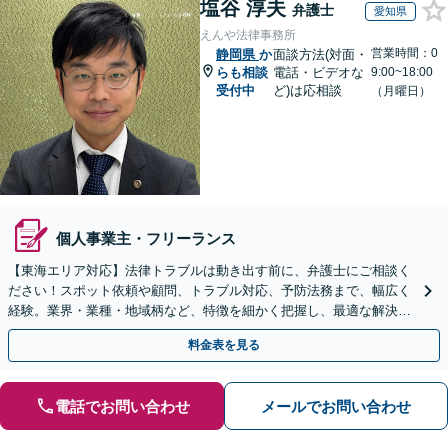
塩谷 淳夫
弁護士
愛知県
えんや法律事務所
営業時間：0
静岡県
か
面談方法(対面・
らも相談
電話・ビデオな
9:00~18:00
受付中
ど)は応相談
（月曜日）
個人事業主・フリーランス
【東海エリア対応】法律トラブルは動き出す前に、弁護士にご相談く
ださい！スポット依頼や顧問、トラブル対応、予防法務まで、幅広く
経験。​​業界・業種・地域柄など、特徴を細かく把握し、最適な解決策
をご提示します
料金表を見る
電話でお問い合わせ
メールでお問い合わせ