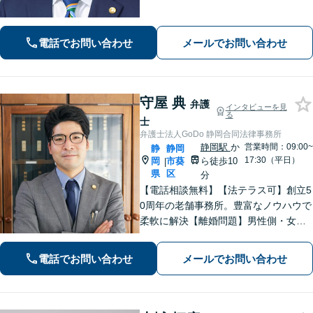
要望を丁寧に聞き取り、有利な条件で
解決できるよう尽力します【相続問
題】交渉・調停・審判など全フェーズ
電話でお問い合わせ
メールでお問い合わせ
対応【完全個室で対応】
守屋 典
弁護
インタビューを見
る
士
弁護士法人GoDo 静岡合同法律事務所
静岡駅
か
営業時間：09:00~
静
静岡
17:30（平日）
岡
市葵
ら徒歩10
|
県
区
分
【電話相談無料】【法テラス可】創立5
0周年の老舗事務所。豊富なノウハウで
柔軟に解決【離婚問題】男性側・女性
側どちらも対応可！離婚協議・調停、
慰謝料、養育費、面会交流など幅広く
電話でお問い合わせ
メールでお問い合わせ
対応【借金・債務整理】個人・法人と
もに相談可【静岡駅10分】