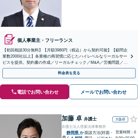
個人事業主・フリーランス
【初回相談30分無料】【月額3980円（税込）から契約可能】【顧問企
業数2000社以上】各業種の商習慣に応じたハイレベルなリーガルサー
ビスを提供。契約書の作成／リーガルチェック／M&A／労働問題／知
的財産等、お任せください【他士業連携可能】
料金表を見る
電話でお問い合わせ
メールでお問い合わせ
加藤 卓
弁護士
大阪府
弁護士法人啓葉法律事務所
営業時間：0
静岡県
か
面談方法(対面・