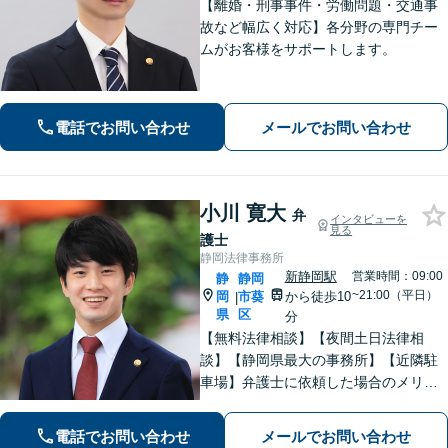
【離婚・刑事事件・労働問題・交通事
故など幅広く対応】各分野の専門チー
ムがお客様をサポートします。
電話でお問い合わせ
メールでお問い合わせ
小川 寛大
弁
インタビューを
見る
護士
静岡法律事務所
新静岡駅
営業時間：09:00
静
静岡
~21:00（平日）
岡
市葵
から徒歩10
|
県
区
分
【無料法律相談】【夜間土日法律相
談】【静岡県最大の事務所】【近隣駐
車場】弁護士に依頼した場合のメリッ
ト・デメリットを丁寧に説明します。
電話でお問い合わせ
メールでお問い合わせ