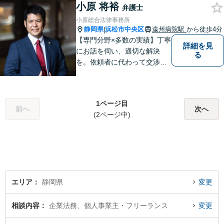
小原 将裕
弁護士
小原総合法律事務所
静岡県
浜松市中央区
遠州病院駅
から徒歩4分
|
【専門分野×多数の実績】丁寧
詳細を見
にお話を伺い、適切な解決
る
を。依頼者に代わって交渉・
裁判を行います。まずはご相
談だけでも結構です。お気軽
にご相談下さい。【男女2名の
1ページ目
法律事務所】
前へ
次へ
(2ページ中)
エリア
静岡県
変更
相談内容
企業法務、個人事業主・フリーランス
変更