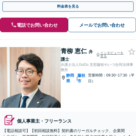
まの力強い味方となります」【休日・夜間相談可】
料金表を見る
電話でお問い合わせ
メールでお問い合わせ
青柳 恵仁
弁
インタビューを
見る
護士
弁護士法人GoDo 支部藤枝やいづ合同法律事
務所
静岡
藤枝
営業時間：09:30~17:30（平
|
県
市
日）
個人事業主・フリーランス
【電話相談可】【初回相談無料】契約書のリーガルチェック、企業間