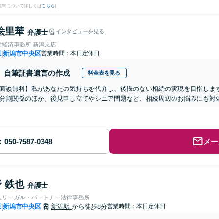
結果について詳しくは
こちら
)
絵里華
弁護士
インタビューを見る
律経済事務所 新潟支店
県
新潟市中央区
営業時間：本日定休日
|
自筆証書遺言の作成
料金表を見る
面談無料】私があなたの気持ちを代弁し、後悔のない相続の実現を目指しま
分割関係のほか、後見申し立てやシニア問題など、相続周辺のお悩みにも対処
メー
 鉄也
弁護士
人リーガル・パートナー法律事務所
県
新潟市中央区
新潟駅
から徒歩8分
営業時間：本日定休日
|