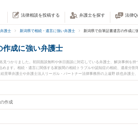
法律相談を投稿する
弁護士を探す
法律Q
弁護士
新潟県で相続・遺言に強い弁護士
新潟県で自筆証書遺言の作成に
の作成に強い弁護士
7名見つかりました。初回面談無料や休日面談に対応している弁護士、解決事例を持
込めます。相続・遺言に関係する家族間の相続トラブルや認知症の相続、遺産分割
 絵里華弁護士や弁護士法人リーガル・パートナー法律事務所の上遠野 鉄也弁護士
強みなどが注目されています。『新潟県で土日や夜間に発生した自筆証書遺言の作
富な近くの弁護士を検索したい』『初回相談無料で自筆証書遺言の作成を法律相談
の作成