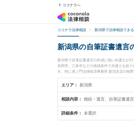
ココナラへ
ココナラ法律相談
新潟県で法律相談できる
新潟県の自筆証書遺言
新潟県で自筆証書遺言の作成に強い弁護士が3
長岡市、三条市などの地域条件で弁護士を絞り
す。特に虎ノ門法律経済事務所 新潟支店の牧野
浩樹弁護士のプロフィール情報や弁護士費用、
『自筆証書遺言の作成のトラブル解決の実績豊
エリア
新潟県
でお困りの相談者さんにおすすめです。
相談内容
相続・遺言、自筆証書遺言
詳細条件
未選択