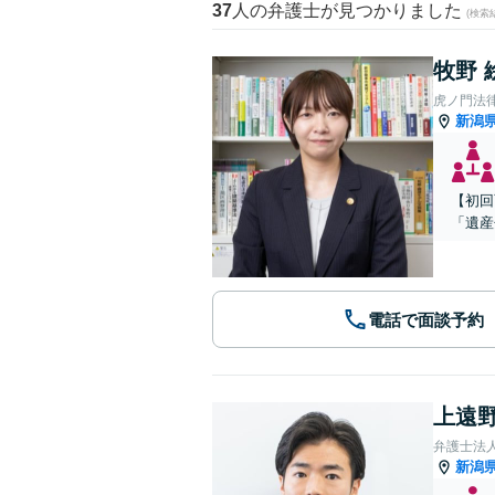
37
人の弁護士が見つかりました
(検索
牧野 
虎ノ門法
新潟
【初回
「遺産
電話で面談予約
上遠野
弁護士法
新潟