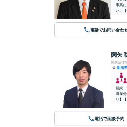
事案に
い。【
電話でお問い合わ
関矢 
関矢法律
新潟
相続・
遺産分
り】【
電話で面談予約