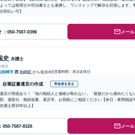
よっては税理士や司法書士とも連携し、ワンストップで解決を目指します。
分割払い可】
せ
メール
聡史
弁護士
事務所
県
柏崎市
柏崎駅
から徒歩4分
営業時間：本日定休日
|
自筆証書遺言の作成
料金表を見る
遺言の実績あり！「他の相続人と連絡が取れない」「親族だから揉めたくな
割、遺留分、相続放棄、遺言等、お気軽にご相談ください【休日・夜間相談
弁護士歴10年以上】
メール