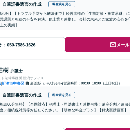
自筆証書遺言の作成
料金表を見る
駅8分】【トラブル予防から解決まで】経営者様の「生前対策・事業承継」に
営課題と相続の不安を解決。他士業と連携し、会社の未来とご家族の安心を
以上の実績】
せ
メール
浩樹
弁護士
スト法律事務所 新潟オフィス
県
新潟市中央区
新潟駅
から徒歩4分
営業時間：09:30~18:00（土日祝日）
|
自筆証書遺言の作成
料金表を見る
相談60分無料】【全国対応】税理士・司法書士と連携可能！遺産分割／遺留
査／相続税対策等お任せください。【明瞭な料金プラン】【解決実績豊富】