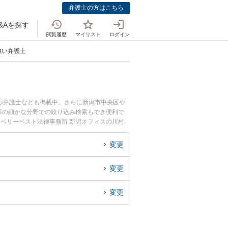
弁護士の方はこちら
&Aを探す
閲覧履歴
マイリスト
ログイン
強い弁護士
つ弁護士なども掲載中。さらに新潟市中央区や
等の細かな分野での絞り込み検索もでき便利で
、ベリーベスト法律事務所 新潟オフィスの川村
成のトラブルを今すぐに弁護士に相談したい』
できる新潟県内の弁護士に相談予約したい』など
変更
変更
変更