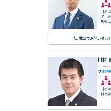
【新潟
で、経
80社
電話でお問い合わ
川村 
ベリーベ
新潟
【初回
財産調