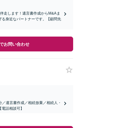
伴走します！遺言書作成からM&Aま
守る身近なパートナーです。【顧問先
でお問い合わせ
分／遺言書作成／相続放棄／相続人・
【電話相談可】