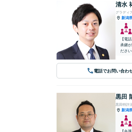
清水 
グラディ
新潟
【電話
承継が
ださい
電話でお問い合わ
黒田 
黒田特許
新潟
【弁護