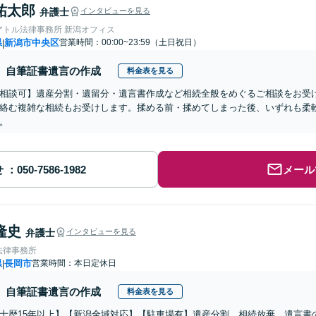
祐太郎
弁護士
インタビューを見る
アトル法律事務所 新潟オフィス
県
新潟市中央区
営業時間：00:00~23:59（土日祝日）
|
自筆証書遺言の作成
料金表を見る
相談可】遺産分割・遺留分・遺言書作成など相続全般をめぐるご相談をお受
絡む複雑な相続もお受けします。揉める前・揉めてしまった後、いずれも柔
。
せ
メール
隆史
弁護士
インタビューを見る
法律事務所
県
長岡市
営業時間：本日定休日
|
自筆証書遺言の作成
料金表を見る
士歴15年以上】【新潟全域対応】【駐車場有】遺産分割、相続放棄、遺言書