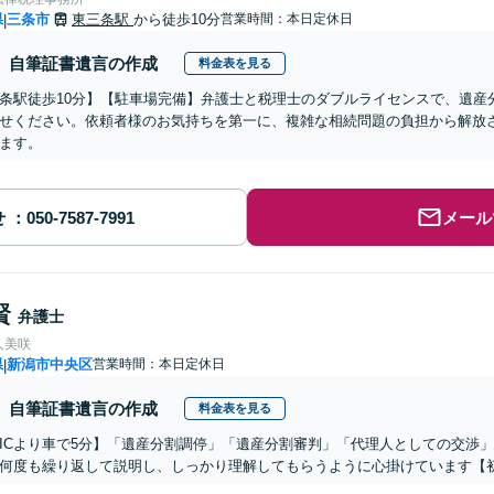
県
三条市
東三条駅
から徒歩10分
営業時間：本日定休日
|
自筆証書遺言の作成
料金表を見る
条駅徒歩10分】【駐車場完備】弁護士と税理士のダブルライセンスで、遺産
せください。依頼者様のお気持ちを第一に、複雑な相続問題の負担から解放
ます。
せ
メール
賢
弁護士
人美咲
県
新潟市中央区
営業時間：本日定休日
|
自筆証書遺言の作成
料金表を見る
ICより車で5分】「遺産分割調停」「遺産分割審判」「代理人としての交渉
何度も繰り返して説明し、しっかり理解してもらうように心掛けています【