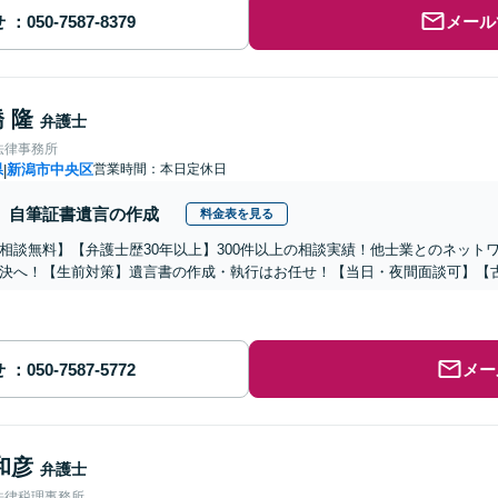
せ
メール
 隆
弁護士
法律事務所
県
新潟市中央区
営業時間：本日定休日
|
自筆証書遺言の作成
料金表を見る
相談無料】【弁護士歴30年以上】300件以上の相談実績！他士業とのネット
決へ！【生前対策】遺言書の作成・執行はお任せ！【当日・夜間面談可】【
せ
メー
和彦
弁護士
法律税理事務所