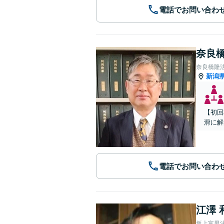
電話でお問い合わ
奈良橋
奈良橋隆
新潟
【初回
滑に解
電話でお問い合わ
江澤 
坂上富男