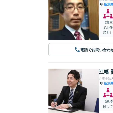
新潟
【東三
てお任
尽力し
電話でお問い合わ
江幡 
弁護士法
新潟
【黒埼
対して