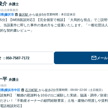
俊介
弁護士
綜合法律事務所
川県
藤沢市
藤沢駅
から徒歩5分
営業時間：本日定休日
|
5分】【WEB面談対応】【完全個室で相談】「大局的な視点」でご説
、当該案件に即した事件の進め方をご提案いたします。「一般社団法人
的な契約書レビュー」
せ
メール
一平
弁護士
事務所
川県
横浜市中区
石川町駅
から徒歩2分
営業時間：09:00~22:00（土日祝日）
|
談無料】「離婚の慰謝料を10分の1に減額した実績」協議・調停／財
ださい！「不動産オーナーの顧問経験豊富」土地・建物の明渡しや賃料
電話相談対応】