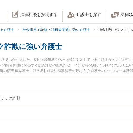
法律相談を投稿する
弁護士を探す
法律Q
る弁護士
神奈川県で詐欺・消費者問題に強い弁護士
神奈川県でワンクリ
ク詐欺に強い弁護士
16名見つかりました。初回面談無料や休日面談に対応している弁護士なども掲載中
・消費者問題に関係する投資詐欺や副業詐欺、FX詐欺等の細かな分野での絞り込み
務所の稲葉 翔弁護士、湘南野村綜合法律事務所の野村 俊介弁護士のプロフィール情
ク詐欺のトラブルを今すぐに弁護士に相談したい』『ワンクリック詐欺のトラブル
できる神奈川県内の弁護士に相談予約したい』などでお困りの相談者さんにおすす
リック詐欺