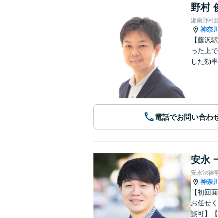
野村 
湘南野村
神奈
【藤沢駅
った上で
した効率
電話でお問い合わ
安永 
安永法律
神奈
【初回面
お任せく
談可】【