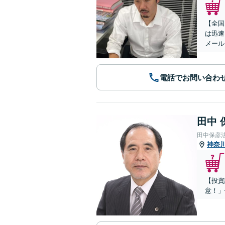
【全国
は迅速
メール
電話でお問い合わ
田中 
田中保彦
神奈
【投資
意！」