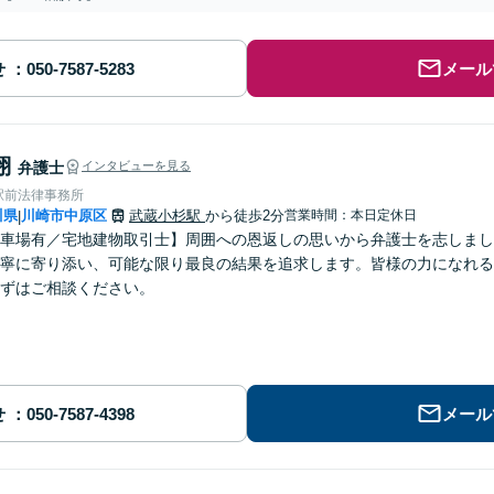
せ
メール
翔
弁護士
インタビューを見る
駅前法律事務所
川県
川崎市中原区
武蔵小杉駅
から徒歩2分
営業時間：本日定休日
|
車場有／宅地建物取引士】周囲への恩返しの思いから弁護士を志しまし
寧に寄り添い、可能な限り最良の結果を追求します。皆様の力になれる
ずはご相談ください。
せ
メール