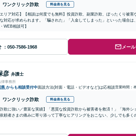
ワンクリック詐欺
料金表を見る
エリア対応】【相談は何度でも無料】投資詐欺、副業詐欺、ぼったくり被害
な対応が求められます。「騙された」「入金してしまった」といった場合は
・WEB相談可】
せ
メール
保彦
弁護士
法律事務所
川県
からも相談受付中
面談方法(対面・電話・ビデオなど)は応相談
営業時間：
ワンクリック詐欺
料金表を見る
詐欺に強い／豊富な実績】「悪質な投資詐欺から被害者を救済！」「海外シ
依頼者さまの痛みに寄り添って丁寧なヒアリングをおこない、少しでも多く