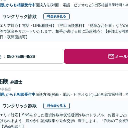
川県
からも相談受付中
面談方法(対面・電話・ビデオなど)は応相談
営業時間：
ワンクリック詐欺
料金表を見る
エリア対応】電話・LINE相談可】【初回面談無料】「簡単なお仕事」など
等で返金をサポートいたします。相手が逃げる前に迅速対応！【弁護士が複
日・夜間面談可】
せ
メール
拓朗
弁護士
律事務所
川県
からも相談受付中
面談方法(対面・電話・ビデオなど)は応相談
営業時間：
ワンクリック詐欺
料金表を見る
エリア対応】SNSを介した投資詐欺や仮想通貨詐欺のトラブル、お困りごと
けられるよう、速やかに証拠収集や返金交渉に着手します。「詐欺の二次被
【Web相談可】