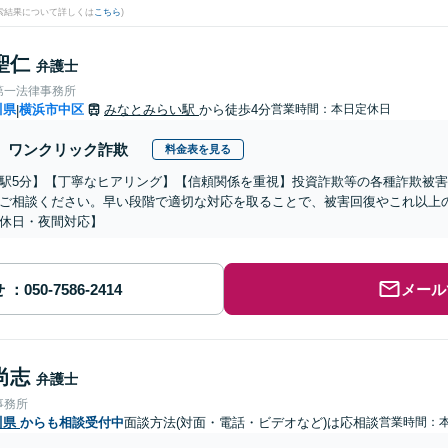
検索結果について詳しくは
こちら
)
聖仁
弁護士
第一法律事務所
川県
横浜市中区
みなとみらい駅
から徒歩4分
営業時間：本日定休日
|
ワンクリック詐欺
料金表を見る
駅5分】【丁寧なヒアリング】【信頼関係を重視】投資詐欺等の各種詐欺被
ご相談ください。早い段階で適切な対応を取ることで、被害回復やこれ以上
休日・夜間対応】
せ
メール
尚志
弁護士
事務所
川県
からも相談受付中
面談方法(対面・電話・ビデオなど)は応相談
営業時間：