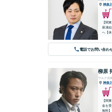
神奈
【関東
座凍結
へ【休
電話でお問い合わ
柳原 
ウルク法
神奈
【関東
金を受
無料】