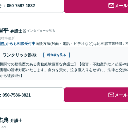
せ
メール
理平
弁護士
インタビューを見る
法律事務所
川県
からも相談受付中
面談方法(対面・電話・ビデオなど)は応相談
営業時間：
ワンクリック詐欺
料金表を見る
機関での勤務歴のある実務経験豊富な弁護士】【投資・不動産詐欺／起業や
害額の請求対応いたします。自分を責め、泣き寝入りをせずに、法律と交渉
から徒歩3分】
メール
佑典
弁護士
AO