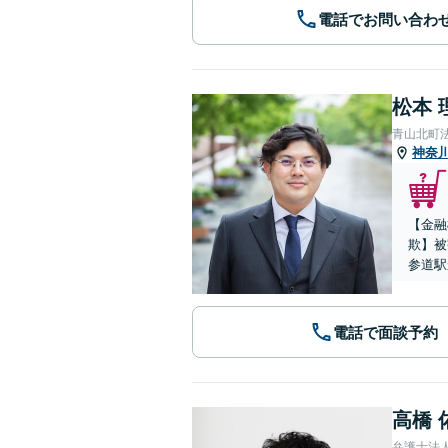
電話でお問い合わ
松本 
青山北町
神奈
【金融
欺】被
参道駅
電話で面談予約
高橋 
弁護士法人