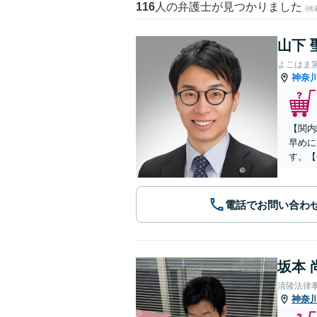
116
人の弁護士が見つかりました
(
山下 
よこはま
神奈
【関内
早めに
す。【
電話でお問い合わ
坂本 
清陵法律
神奈