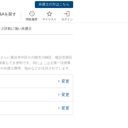
弁護士の方はこちら
&Aを探す
閲覧履歴
マイリスト
ログイン
ック詐欺に強い弁護士
。さらに横浜市中区や川崎市川崎区、横浜市西区
検索もでき便利です。特によこはま第一法律事
報や弁護士費用、強みなどが注目されています。
解決の実績豊富な近くの弁護士を検索したい』
めです。
変更
変更
変更