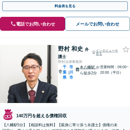
相談無料】【夜間・休日面談応相談】【千葉中央駅5分】
料金表を見る
電話でお問い合わせ
メールでお問い合わせ
野村 和史
弁
インタビューを
見る
護士
野村法律事務所
千
市
本八幡駅
か
営業時間：09:00~
葉
川
|
20:00（平日）
ら徒歩2分
県
市
140万円を超える債権回収
【八幡駅5分】【相談料は無料】【親身に寄り添う弁護士】債権の未