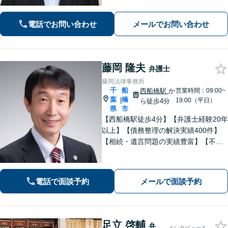
事事件】お問い合わせは原則翌営業日
以内に回答、電話は弁護士直通です
電話でお問い合わせ
メールでお問い合わせ
【休日・夜間面談は事前予約】
藤岡 隆夫
弁護士
藤岡法律事務所
千
船
西船橋駅
か
営業時間：09:00~
葉
橋
|
19:00（平日）
ら徒歩4分
県
市
【西船橋駅徒歩4分】【弁護士経験20年
以上】【債務整理の解決実績400件】
【相続・遺言問題の実績豊富】【不動
産について豊富な経験】地元密着で相
続・不動産問題も最後まできめ細かく
親身にサポートし解決へ。【企業勤め
電話で面談予約
メールで面談予約
経験有の弁護士】
足立 啓輔
弁