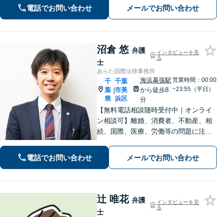
も」で悩んでいませんか？証拠の集め
電話でお問い合わせ
メールでお問い合わせ
方や交渉の進め方には自信がありま
す。調停もお任せください。
沼倉 悠
弁護
インタビューを見
る
士
あらた国際法律事務所
海浜幕張駅
営業時間：00:00
千
千葉
~23:55（平日）
葉
市美
から徒歩8
|
県
浜区
分
【無料電話相談随時受付中｜オンライ
ン相談可】離婚、消費者、不動産、相
続、国際、医療、労働等の問題に注力
し、10年間弁護士として活動してきま
した。相談者・依頼者に寄り添った対
電話でお問い合わせ
メールでお問い合わせ
応を心がけ、他事務所で難しいと言わ
れた事案も依頼者と二人三脚で解決に
導きます。
辻 唯花
弁護
インタビューを見
る
士