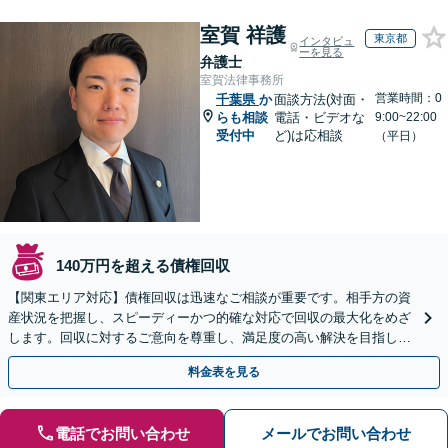
室賀 祥護
東京都
インタビュ
ーを見る
弁護士
室賀法律事務所
営業時間：0
千葉県
か
面談方法(対面・
らも相談
電話・ビデオな
9:00~22:00
受付中
ど)は応相談
（平日）
140万円を超える債権回収
【関東エリア対応】債権回収は迅速なご相談が重要です。相手方の資
産状況を把握し、スピーディーかつ的確な対応で回収の最大化をめざ
します。回収に対するご意向を尊重し、満足度の高い解決を目指しま
す【休日・夜間相談対応】
料金表を見る
電話でお問い合わせ
メールでお問い合わせ