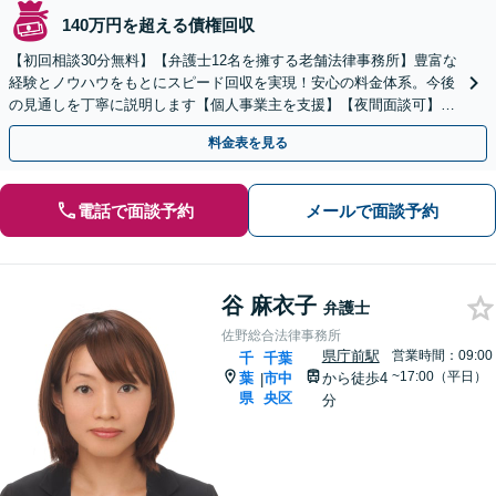
140万円を超える債権回収
【初回相談30分無料】【弁護士12名を擁する老舗法律事務所】豊富な
経験とノウハウをもとにスピード回収を実現！安心の料金体系。今後
の見通しを丁寧に説明します【個人事業主を支援】【夜間面談可】
【完全個室】【葭川公園駅5分／千葉中央駅10分】
料金表を見る
電話で面談予約
メールで面談予約
谷 麻衣子
弁護士
佐野総合法律事務所
県庁前駅
営業時間：09:00
千
千葉
~17:00（平日）
葉
市中
から徒歩4
|
県
央区
分