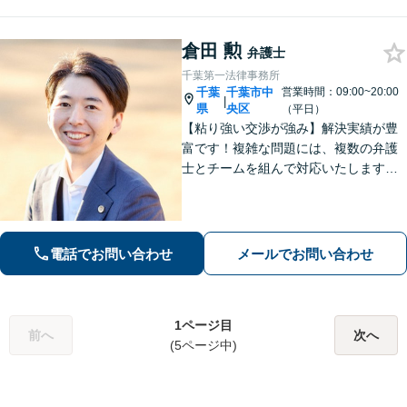
分】
倉田 勲
弁護士
千葉第一法律事務所
千葉
千葉市中
営業時間：09:00~20:00
|
県
央区
（平日）
【粘り強い交渉が強み】解決実績が豊
富です！複雑な問題には、複数の弁護
士とチームを組んで対応いたします。
【安心・分かりやすい料金体系】些細
なお悩みにも、丁寧に寄り添い、不安
を軽減します。まずはお気軽にご相談
ください。
電話でお問い合わせ
メールでお問い合わせ
1ページ目
前へ
次へ
(5ページ中)