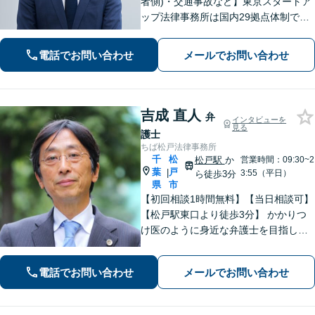
者側)・交通事故など】東京スタートア
ップ法律事務所は国内29拠点体制で全
国対応！【ご自宅からの電話相談にも
対応(法律相談は完全予約制)】各分野で
電話でお問い合わせ
メールでお問い合わせ
専門性の高い弁護士が寄り添い解決を
サポートします。
吉成 直人
弁
インタビューを
見る
護士
ちば松戸法律事務所
千
松
松戸駅
か
営業時間：09:30~2
葉
戸
|
3:55（平日）
ら徒歩3分
県
市
【初回相談1時間無料】【当日相談可】
【松戸駅東口より徒歩3分】 かかりつ
け医のように身近な弁護士を目指して
います。お困りのことがありましたら
早めにご相談ください。じっくりとお
電話でお問い合わせ
メールでお問い合わせ
話を伺い、不安なこと何でもお答えし
ます。