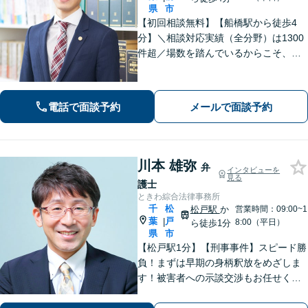
県
市
【初回相談無料】【船橋駅から徒歩4
分】＼相談対応実績（全分野）は1300
件超／場数を踏んでいるからこそ、相
手方の主張を予測した先回りの対応が
でき、最善の解決へと導くことができ
ます。離婚問題・刑事事件・相続遺言
電話で面談予約
メールで面談予約
などでお悩みの方はお気軽にご相談く
ださい。
川本 雄弥
弁
インタビューを
見る
護士
ときわ綜合法律事務所
千
松
松戸駅
か
営業時間：09:00~1
葉
戸
|
8:00（平日）
ら徒歩1分
県
市
【松戸駅1分】【刑事事件】スピード勝
負！まずは早期の身柄釈放をめざしま
す！被害者への示談交渉もお任せくだ
さい。【離婚問題】「お金」「子ど