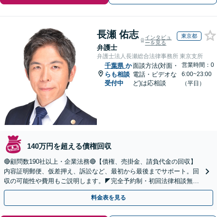
長瀬 佑志
東京都
インタビュ
ーを見る
弁護士
弁護士法人長瀬総合法律事務所 東京支所
営業時間：0
千葉県
か
面談方法(対面・
らも相談
電話・ビデオな
6:00~23:00
受付中
ど)は応相談
（平日）
140万円を超える債権回収
🔴顧問数190社以上・企業法務🔴【債権、売掛金、請負代金の回収】
内容証明郵便、仮差押え、訴訟など、最初から最後までサポート。回
収の可能性や費用もご説明します。◤完全予約制・初回法律相談無料
◢
料金表を見る