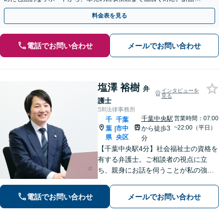
交渉で、権利を守るために尽力【夜間相談可】
料金表を見る
電話でお問い合わせ
メールでお問い合わせ
塩澤 裕樹
弁
インタビューを
見る
護士
Sfil法律事務所
千葉中央駅
営業時間：07:00
千
千葉
~22:00（平日）
葉
市中
から徒歩3
|
県
央区
分
【千葉中央駅4分】社会福祉士の資格を
有する弁護士。ご相談者の視点に立
ち、親身にお話を伺うことが私の強み
です。「こんなことを相談してよいの
だろうか」と迷われている方でも、ま
電話でお問い合わせ
メールでお問い合わせ
ずはお気軽にご相談ください【休日・
夜間面談｜WEB面談可】