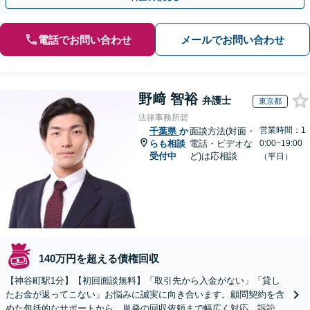
電話でお問い合わせ
メールでお問い合わせ
野﨑 智裕
弁護士
東京都
法律事務所碧
営業時間：1
千葉県
か
面談方法(対面・
らも相談
電話・ビデオな
0:00~19:00
受付中
ど)は応相談
（平日）
140万円を超える債権回収
【神谷町駅1分】【初回面談無料】「取引先から入金がない」「貸し
たお金が返ってこない」お悩みに誠実に向き合います。顧問契約を含
めた包括的なサポートから、単発の回収依頼まで幅広く対応。訴訟や