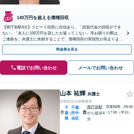
140万円を超える債権回収
【県庁前駅4分】スピード回収に自信あり。「請負代金の回収ができ
ない」「友人に100万円を貸したが返ってこない」等お困りの際は、
ご連絡を。弁護士に依頼することで、債権回収の実現性が高まりま
す。【初回相談30分無料】【電話相談実施中】
料金表を見る
電話でお問い合わせ
メールでお問い合わせ
山本 祐輝
弁護士
佐野総合法律事務所
県庁前駅
営業時間：09:00
千
千葉
~17:00（平日）
葉
市中
から徒歩4
|
県
央区
分