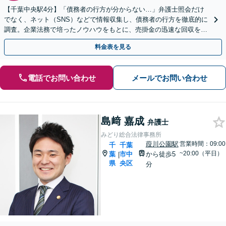
【千葉中央駅4分】「債務者の行方が分からない…」弁護士照会だけ
でなく、ネット（SNS）などで情報収集し、債務者の行方を徹底的に
調査。企業法務で培ったノウハウをもとに、売掛金の迅速な回収を目
指します【休日／夜間面談OK】【顧問契約】
料金表を見る
電話でお問い合わせ
メールでお問い合わせ
島﨑 嘉成
弁護士
みどり総合法律事務所
葭川公園駅
営業時間：09:00
千
千葉
~20:00（平日）
葉
市中
から徒歩5
|
県
央区
分