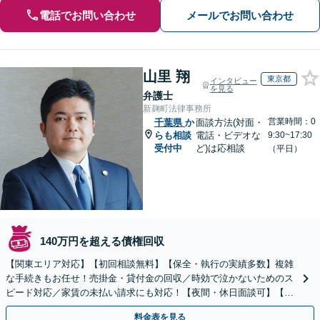
電話でお問い合わせ
メールでお問い合わせ
山里 翔
東京都
インタビュー
を見る
弁護士
新麹町法律事務所
営業時間：0
千葉県
か
面談方法(対面・
らも相談
電話・ビデオな
9:30~17:30
受付中
ど)は応相談
（平日）
140万円を超える債権回収
【関東エリア対応】【初回相談無料】【保全・執行の実績多数】複雑
な手続きもお任せ！売掛金・貸付金の回収／時効で泣かないためのス
ピード対応／家賃の未払い請求にも対応！【夜間・休日面談可】【完
全個室】
料金表を見る