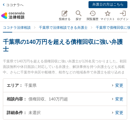
弁護士の方はこちら
ココナラへ
投稿する
探す
閲覧履歴
マイリスト
ログイン
ココナラ法律相談
千葉県で法律相談できる弁護士
千葉県で債権回収に
千葉県の140万円を超える債権回収に強い弁護
士
千葉県で140万円を超える債権回収に強い弁護士が126名見つかりました。初回
面談無料や休日面談に対応している弁護士、解決事例を持つ弁護士なども掲載
中。さらに千葉市中央区や船橋市、柏市などの地域条件で弁護士を絞り込めま
す。債権回収に関係する売掛金回収や債権回収代行、債権の時効中断等の細か
な分野での絞り込み検索もでき便利です。特に星空法律事務所の堀井 孝弘弁護
エリア
千葉県
変更
士や佐野総合法律事務所の石垣 ゆり子弁護士、野村法律事務所の野村 和史弁護
士のプロフィール情報や弁護士費用、強みなどが注目されています。『千葉県
相談内容
債権回収、140万円超
変更
で土日や夜間に発生した140万円を超える債権回収のトラブルを今すぐに弁護
士に相談したい』『140万円を超える債権回収のトラブル解決の実績豊富な近
くの弁護士を検索したい』『初回相談無料で140万円を超える債権回収を法律
詳細条件
未選択
変更
相談できる千葉県内の弁護士に相談予約したい』などでお困りの相談者さんに
おすすめです。