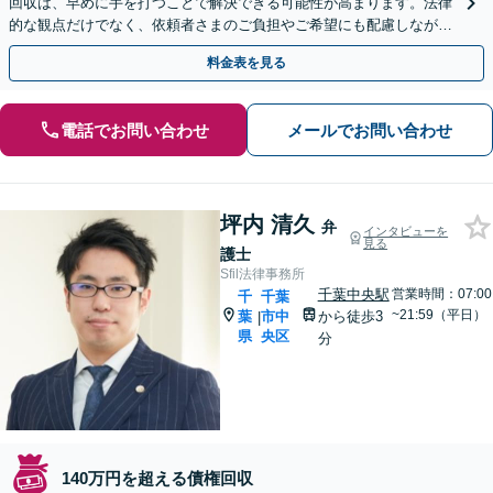
回収は、早めに手を打つことで解決できる可能性が高まります。法律
的な観点だけでなく、依頼者さまのご負担やご希望にも配慮しなが
ら、より良い解決策をご提案します。ぜひご相談ください。
料金表を見る
電話でお問い合わせ
メールでお問い合わせ
坪内 清久
弁
インタビューを
見る
護士
Sfil法律事務所
千葉中央駅
営業時間：07:00
千
千葉
~21:59（平日）
葉
市中
から徒歩3
|
県
央区
分
140万円を超える債権回収