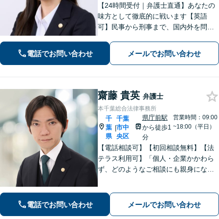
【24時間受付｜弁護士直通】あなたの
味方として徹底的に戦います【英語
可】民事から刑事まで、国内外を問わ
ず幅広くサポート【IT講師経験／デジ
タル証拠・資産対応】ソーシャルワー
電話でお問い合わせ
メールでお問い合わせ
カー兼司法書士と連携【法テラス・WE
B面談可】【都内面談可】
齋藤 貴英
弁護士
本千葉総合法律事務所
県庁前駅
営業時間：09:00
千
千葉
~18:00（平日）
葉
市中
から徒歩1
|
県
央区
分
【電話相談可】【初回相談無料】【法
テラス利用可】「個人・企業かかわら
ず、どのようなご相談にも親身になっ
て対応します」企業法務／交通事故／
離婚問題／借金問題／刑事事件など、
幅広くサポート。【夜間・休日面談
電話でお問い合わせ
メールでお問い合わせ
可】【完全個室】【本千葉駅徒歩３