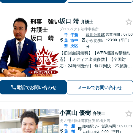
ご相談ください。【県庁前駅4分】
坂口 靖
弁護士
プロスペクト法律事務所
葭川公園駅
営業時間：07:00
千
千葉
~23:00（平日）
葉
市中
から徒歩5
|
県
央区
分
【初回面談無料】【WEB相談も積極対
応】【メディア出演多数】【全国対
応・24時間受付】 無罪判決・不起訴多
数の“実力派”弁護士が直接対応！刑事弁
護に精通し、圧倒的な交渉力で最善の
結果へ。粘り強く、鋭く、そして迅速
電話でお問い合わせ
メールでお問い合わせ
に。明朗な料金体系で安心サポート。
小宮山 優樹
弁護士
虎ノ門法律経済事務所 船橋支店
千
船
船橋駅
か
営業時間：09:00~1
葉
橋
|
9:00（平日）
ら徒歩4分