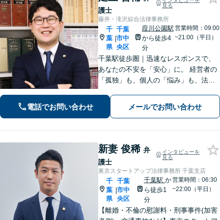
インタビューを
見る
護士
藤井・滝沢綜合法律事務所
葭川公園駅
営業時間：09:00
千
千葉
~21:00（平日）
葉
市中
から徒歩4
|
県
央区
分
千葉駅徒歩圏｜迅速なレスポンスで、
あなたの不安を「安心」に。 経営者の
「孤独」も、個人の「悩み」も、法務
と経営の視点で解決します。 【企業法
務】法務と経営のダブル顧問 【労働問
電話でお問い合わせ
メールでお問い合わせ
題】不当解雇・残業代請求 【債務整
理】明日からの督促をストップ
新妻 俊稀
弁
インタビューを
見る
護士
東京スタートアップ法律事務所 千葉支店
千葉駅
か
営業時間：06:30
千
千葉
~22:00（平日）
葉
市中
ら徒歩1
|
県
央区
分
【離婚・不倫の慰謝料・刑事事件(加害