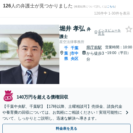
126
人の弁護士が見つかりました
(検索結果について詳しくは
こちら
)
126件中 1-30件を表示
堀井 孝弘
弁
インタビューを
見る
護士
星空法律事務所
県庁前駅
営業時間：10:00
千
千葉
~19:00（平日）
葉
市中
から徒歩3
|
県
央区
分
140万円を超える債権回収
【千葉中央駅、千葉駅】【17時以降、土曜相談可】売掛金、請負代金
や養育費の回収については、お気軽にご相談ください！実現可能性に
ついて、しっかりとご説明し、迅速な解決へ導きます。
料金表を見る