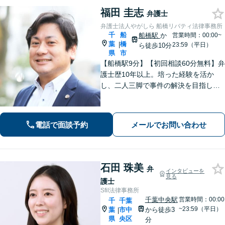
福田 圭志
弁護士
弁護士法人やがしら 船橋リバティ法律事務所
千
船
船橋駅
か
営業時間：00:00~
葉
橋
|
23:59（平日）
ら徒歩10分
県
市
【船橋駅9分】【初回相談60分無料】弁
護士歴10年以上。培った経験を活か
し、二人三脚で事件の解決を目指しま
す【離婚問題】対応件数200件以上。依
頼者さまの利益を追求し、納得できる
解決を【相続問題】長期案件も忍耐強
電話で面談予約
メールでお問い合わせ
く共に戦います【夜間相談可】
石田 珠美
弁
インタビューを
見る
護士
Sfil法律事務所
千葉中央駅
営業時間：00:00
千
千葉
~23:59（平日）
葉
市中
から徒歩3
|
県
央区
分