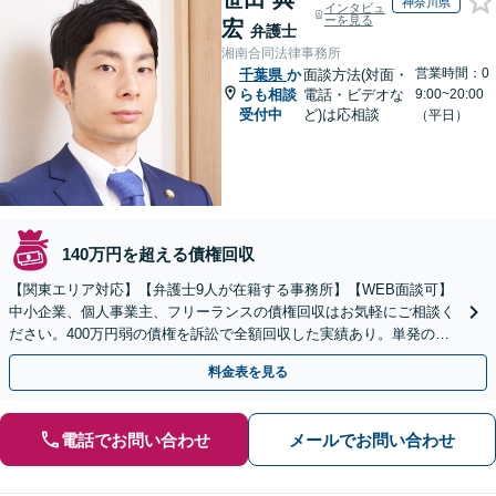
神奈川県
インタビュ
ーを見る
宏
弁護士
湘南合同法律事務所
営業時間：0
千葉県
か
面談方法(対面・
らも相談
電話・ビデオな
9:00~20:00
受付中
ど)は応相談
（平日）
140万円を超える債権回収
【関東エリア対応】【弁護士9人が在籍する事務所】【WEB面談可】
中小企業、個人事業主、フリーランスの債権回収はお気軽にご相談く
ださい。400万円弱の債権を訴訟で全額回収した実績あり。単発のご
依頼から、顧問契約まで対応しております
料金表を見る
電話でお問い合わせ
メールでお問い合わせ