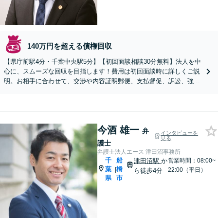
140万円を超える債権回収
【県庁前駅4分・千葉中央駅5分】【初回面談相談30分無料】法人を中
心に、スムーズな回収を目指します！費用は初回面談時に詳しくご説
明。お相手に合わせて、交渉や内容証明郵便、支払督促、訴訟、強制
執行などを検討します。【個人も対応】
今酒 雄一
弁
インタビューを
見る
護士
弁護士法人エース 津田沼事務所
千
船
津田沼駅
か
営業時間：08:00~
葉
橋
|
22:00（平日）
ら徒歩4分
県
市