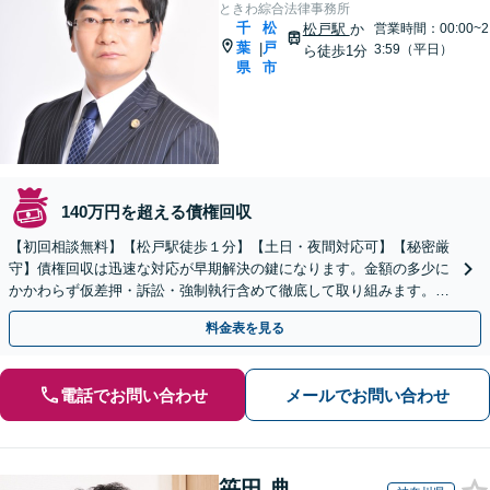
ときわ綜合法律事務所
千
松
松戸駅
か
営業時間：00:00~2
葉
戸
|
3:59（平日）
ら徒歩1分
県
市
140万円を超える債権回収
【初回相談無料】【松戸駅徒歩１分】【土日・夜間対応可】【秘密厳
守】債権回収は迅速な対応が早期解決の鍵になります。金額の多少に
かかわらず仮差押・訴訟・強制執行含めて徹底して取り組みます。ま
ずは弁護士までご相談ください。
料金表を見る
電話でお問い合わせ
メールでお問い合わせ
笹田 典