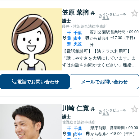
笠原 菜摘
弁
インタビューを
見る
護士
藤井・滝沢綜合法律事務所
葭川公園駅
営業時間：09:00
千
千葉
~17:30（平日）
葉
市中
から徒歩4
|
県
央区
分
【電話相談可】【法テラス利用可】
「話しやすさを大切にしています。ま
ずはお話をお聞かせください」離婚男
女問題／労働問題／借金問題／刑事事
件／相続紛争など、幅広いご相談に対
電話でお問い合わせ
メールでお問い合わせ
応が可能です。【夜間・休日面談可】
【葭川公園駅5分】
川崎 仁寛
弁
インタビューを
見る
護士
佐野総合法律事務所
県庁前駅
営業時間：09:00
千
千葉
~18:00（平日）
葉
市中
から徒歩4
|