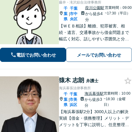
藤井・滝沢綜合法律事務所
葭川公園駅
営業時間：09:00
千
千葉
~17:30（平日）
葉
市中
から徒歩4
|
県
央区
分
【ＷＥＢ相談】離婚、犯罪被害、相
続・遺言、交通事故から借金問題まで
幅広く対応。話しやすい雰囲気と分か
りやすい説明が強み。離婚・犯罪被害
者支援案件の豊富な経験で培った知見
電話でお問い合わせ
メールでお問い合わせ
でお話を十分にお聞きし、心に寄り添
い伴走します。まずは一度ご相談くだ
さい。
猿木 志朗
弁護士
海浜幕張法律事務所
海浜幕張駅
営業時間：10:00
千
千葉
~18:30（金曜
葉
市美
から徒歩3
|
県
浜区
日）
分
【海浜幕張駅2分】3000人以上の解決
実績【借金・債務整理】メリット・デ
メリットを丁寧に説明し、任意整理・
個人再生・自己破産を検討します【刑