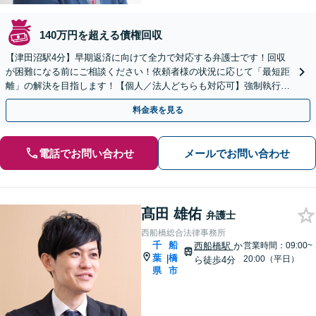
140万円を超える債権回収
【津田沼駅4分】早期返済に向けて全力で対応する弁護士です！回収
が困難になる前にご相談ください！依頼者様の状況に応じて「最短距
離」の解決を目指します！【個人／法人どちらも対応可】強制執行に
ついてもお任せください【初回相談無料】
料金表を見る
電話でお問い合わせ
メールでお問い合わせ
髙田 雄佑
弁護士
西船橋総合法律事務所
千
船
西船橋駅
か
営業時間：09:00~
葉
橋
|
20:00（平日）
ら徒歩4分
県
市