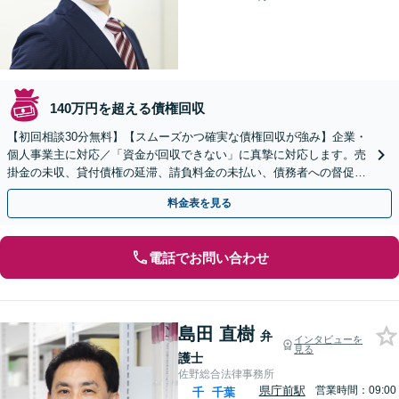
140万円を超える債権回収
【初回相談30分無料】【スムーズかつ確実な債権回収が強み】企業・
個人事業主に対応／「資金が回収できない」に真摯に対応します。売
掛金の未収、貸付債権の延滞、請負料金の未払い、債務者への督促、
訴訟、強制執行手続きなどお任せください
料金表を見る
電話でお問い合わせ
島田 直樹
弁
インタビューを
見る
護士
佐野総合法律事務所
県庁前駅
営業時間：09:00
千
千葉