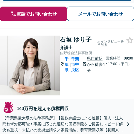
電話でお問い合わせ
メールでお問い合わせ
石垣 ゆり子
インタビューを
見る
弁護士
佐野総合法律事務所
県庁前駅
営業時間：09:00
千
千葉
~17:00（平日）
葉
市中
から徒歩4
|
県
央区
分
140万円を超える債権回収
【千葉県最大級の法律事務所】【複数弁護士による連携】個人・法人
問わず対応可能！事案に応じた適切な回収手段をご提案しスピード解
決も重視！未払いの売掛金請求／家賃滞納、養育費回収等【初回来所