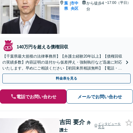
~17:00（平日）
葉
市中
から徒歩4
|
県
央区
分
140万円を超える債権回収
【千葉県最大規模の法律事務所】【弁護士経験20年以上】【債権回収
の実績多数】内容証明の送付から仮差押え・強制執行など迅速に対応
いたします。早めにご相談ください【初回来所相談無料】【電話・W
eb面談可】【千葉中央駅5分】
料金表を見る
電話でお問い合わせ
メールでお問い合わせ
吉田 要介
弁
インタビューを
見る
護士