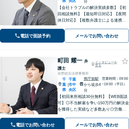
県
央区
分
【会社トラブルの解決実績多数】【初
回相談無料】【最短即日対応】【夜間
休日対応】【複数弁護士による連携】
【千葉中央駅近く】日常の法律相談か
ら企業顧問まで幅広く対応。中小企業
電話で面談予約
メールでお問い合わせ
や個人事業主の皆様が安心して相談で
きる身近なリーガルパートナーを目指
しています。
町田 耀一
弁
インタビューを
見る
護士
佐野総合法律事務所
県庁前駅
営業時間：09:00
千
千葉
~18:00（平日）
葉
市中
から徒歩4
|
県
央区
分
【初回来所相談30分無料】【WEB面談
可】◎不当解雇を争い150万円の解決金
を獲得した実績など多数あり◎労働、
不動産、離婚・男女問題などに対応。1
件1件、真摯に向き合うことを大切に、
電話でお問い合わせ
メールでお問い合わせ
丁寧なリーガルサービスを提供。ぜひ