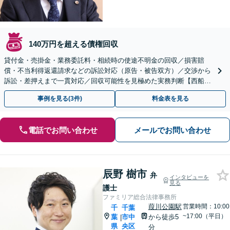
140万円を超える債権回収
貸付金・売掛金・業務委託料・相続時の使途不明金の回収／損害賠
償・不当利得返還請求などの訴訟対応（原告・被告双方）／交渉から
訴訟・差押えまで一貫対応／回収可能性を見極めた実務判断【西船橋
駅4分】【夜間・土日相談◎】
事例を見る(3件)
料金表を見る
電話でお問い合わせ
メールでお問い合わせ
辰野 樹市
弁
インタビューを
見る
護士
ファミリア総合法律事務所
葭川公園駅
営業時間：10:00
千
千葉
~17:00（平日）
葉
市中
から徒歩5
|
県
央区
分