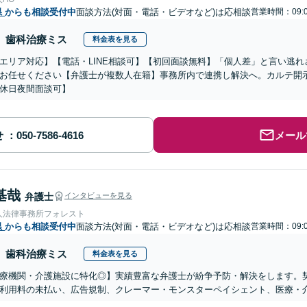
県
からも相談受付中
面談方法(対面・電話・ビデオなど)は応相談
営業時間：09:0
歯科治療ミス
料金表を見る
エリア対応】【電話・LINE相談可】【初回面談無料】「個人差」と言い逃
お任せください【弁護士が複数人在籍】事務所内で連携し解決へ。カルテ開
休日夜間面談可】
せ
メール
基哉
弁護士
インタビューを見る
人法律事務所フォレスト
県
からも相談受付中
面談方法(対面・電話・ビデオなど)は応相談
営業時間：09:0
歯科治療ミス
料金表を見る
医療機関・介護施設に特化◎】実績豊富な弁護士が紛争予防・解決をします。
利用料の未払い、広告規制、クレーマー・モンスターペイシェント、医療・