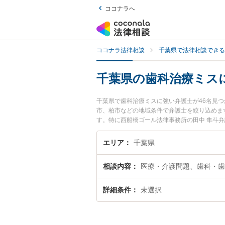
ココナラへ
ココナラ法律相談
千葉県で法律相談できる
千葉県の歯科治療ミス
千葉県で歯科治療ミスに強い弁護士が46名見
市、柏市などの地域条件で弁護士を絞り込めま
す。特に西船橋ゴール法律事務所の田中 隼斗
みなどが注目されています。『千葉県で土日や
を検索したい』『初回相談無料で歯科治療ミス
エリア
千葉県
相談内容
医療・介護問題、歯科・歯
詳細条件
未選択