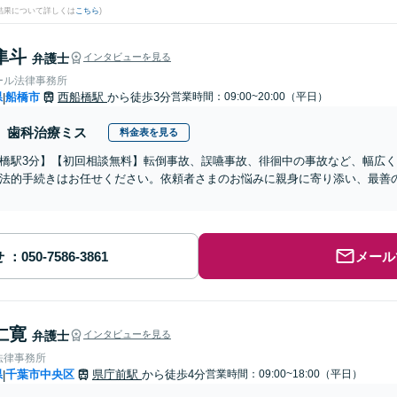
結果について詳しくは
こちら
)
隼斗
弁護士
インタビューを見る
ール法律事務所
県
船橋市
西船橋駅
から徒歩3分
営業時間：09:00~20:00（平日）
|
歯科治療ミス
料金表を見る
橋駅3分】【初回相談無料】転倒事故、誤嚥事故、徘徊中の事故など、幅広
法的手続きはお任せください。依頼者さまのお悩みに親身に寄り添い、最善
せ
メール
仁寛
弁護士
インタビューを見る
法律事務所
県
千葉市中央区
県庁前駅
から徒歩4分
営業時間：09:00~18:00（平日）
|