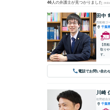
46
人の弁護士が見つかりました
(検索
田中 
西船橋ゴ
千葉
【西船
取りや
す。
電話でお問い合わ
川崎 
佐野総合
千葉