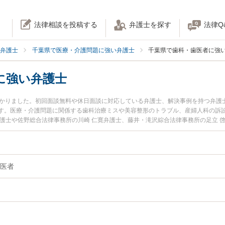
法律相談を投稿する
弁護士を探す
法律Q
弁護士
千葉県で医療・介護問題に強い弁護士
千葉県で歯科・歯医者に強
に強い弁護士
つかりました。初回面談無料や休日面談に対応している弁護士、解決事例を持つ弁護
す。医療・介護問題に関係する歯科治療ミスや美容整形のトラブル、産婦人科の訴
弁護士や佐野総合法律事務所の川崎 仁寛弁護士、藤井・滝沢綜合法律事務所の足立 
夜間に発生した歯科治療ミスのトラブルを今すぐに弁護士に相談したい』『歯科治
を法律相談できる千葉県内の弁護士に相談予約したい』などでお困りの相談者さん
医者