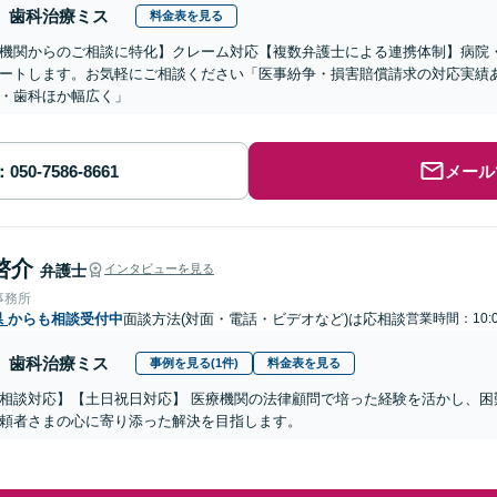
歯科治療ミス
料金表を見る
機関からのご相談に特化】クレーム対応【複数弁護士による連携体制】病院
ートします。お気軽にご相談ください「医事紛争・損害賠償請求の対応実績
・歯科ほか幅広く」
メール
啓介
弁護士
インタビューを見る
事務所
県
からも相談受付中
面談方法(対面・電話・ビデオなど)は応相談
営業時間：10:0
歯科治療ミス
事例を見る(1件)
料金表を見る
相談対応】【土日祝日対応】 医療機関の法律顧問で培った経験を活かし、困
頼者さまの心に寄り添った解決を目指します。