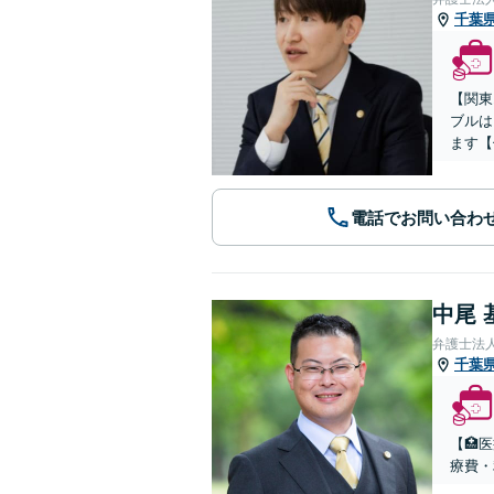
千葉
【関東
ブルは
ます【
電話でお問い合わ
中尾 
弁護士法
千葉
【🏥
療費・