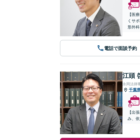
【医療
くサポ
形外科
電話で面談予約
江頭 
永岡法律
千葉
【出張
み、依