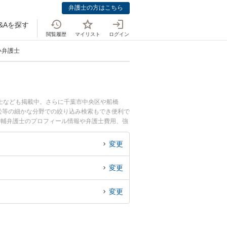
弁護士の方はこちら
&Aを探す
閲覧履歴
マイリスト
ログイン
い弁護士
士なども掲載中。さらに千葉市中央区や船橋
訟等の細かな分野での絞り込み検索もでき便利で
啓輔弁護士のプロフィール情報や弁護士費用、強
療ミスのトラブル解決の実績豊富な近くの弁護士
におすすめです。
変更
変更
変更