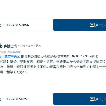
せ
メール
花
弁護士
インタビューを見る
沢綜合法律事務所
県
千葉市中央区
葭川公園駅
から徒歩4分
営業時間：09:00~17:30（平日）
|
相談】離婚、犯罪被害、相続・遺言、交通事故から借金問題まで幅広く
み。離婚・犯罪被害者支援案件の豊富な経験で培った知見でお話を十分
度ご相談ください。
せ
メール