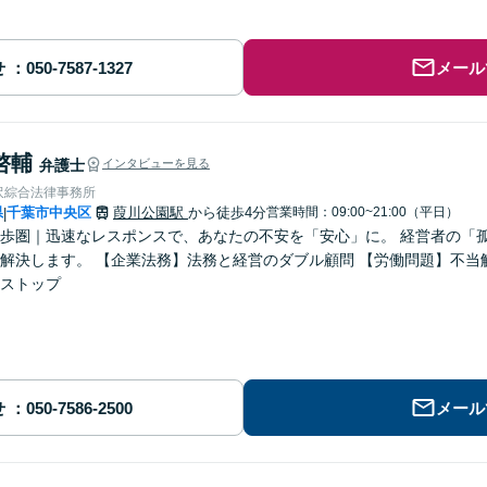
せ
メール
啓輔
弁護士
インタビューを見る
沢綜合法律事務所
県
千葉市中央区
葭川公園駅
から徒歩4分
営業時間：09:00~21:00（平日）
|
歩圏｜迅速なレスポンスで、あなたの不安を「安心」に。 経営者の「
解決します。 【企業法務】法務と経営のダブル顧問 【労働問題】不当
ストップ
せ
メール