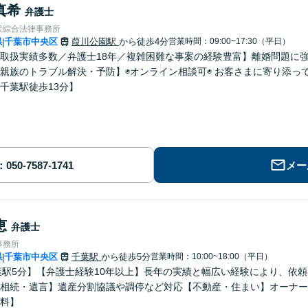
真希
弁護士
沢綜合法律事務所
県
千葉市中央区
葭川公園駅
から徒歩4分
営業時間：09:00~17:30（平日）
|
取扱実績多数／弁護士18年／複雑困難な事案の経験豊富】離婚問題に
親族のトラブル解決・予防】◉オンライン相談可◉ お客さまに寄り添っ
千葉駅徒歩13分】
メー
恵
弁護士
事務所
県
千葉市中央区
千葉駅
から徒歩5分
営業時間：10:00~18:00（平日）
|
葉駅5分】【弁護士経験10年以上】長年の実績と幅広い経験により、依
相続・遺言】遺産分割協議や調停など対応【不動産・住まい】オーナー
料】