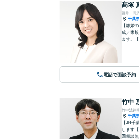
髙塚 
藤井・滝
千葉
【離婚の
成／家族
ます。【
電話で面談予約
竹中 
竹中法律
千葉
【JR千
します【
回相談無