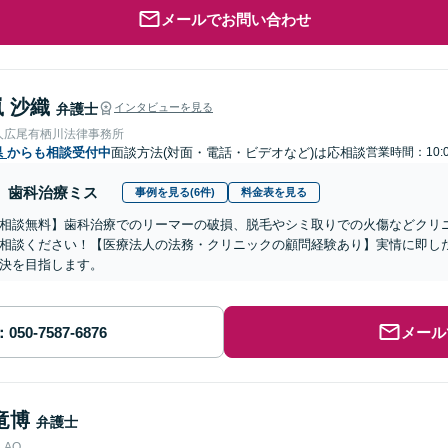
メールでお問い合わせ
 沙織
弁護士
インタビューを見る
人広尾有栖川法律事務所
県
からも相談受付中
面談方法(対面・電話・ビデオなど)は応相談
営業時間：10:0
歯科治療ミス
事例を見る(6件)
料金表を見る
相談無料】歯科治療でのリーマーの破損、脱毛やシミ取りでの火傷などクリ
相談ください！【医療法人の法務・クリニックの顧問経験あり】実情に即し
決を目指します。
メール
竜博
弁護士
AO