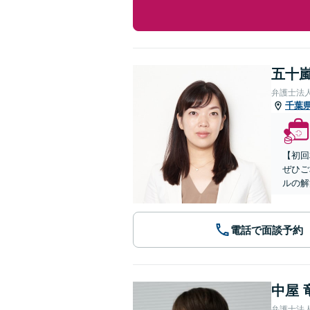
五十嵐
弁護士法
千葉
【初回
ぜひご
ルの解
電話で面談予約
中屋 
弁護士法人