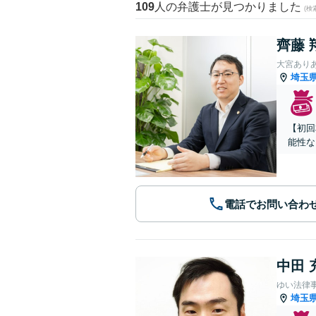
109
人の弁護士が見つかりました
(
齊藤 
大宮あり
埼玉
【初回
能性な
電話でお問い合わ
中田 
ゆい法律
埼玉