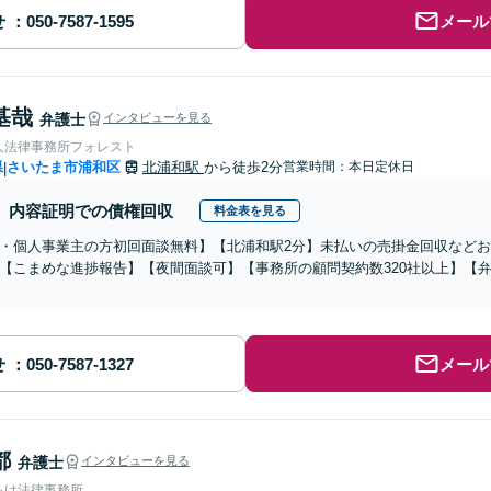
せ
メール
基哉
弁護士
インタビューを見る
人法律事務所フォレスト
県
さいたま市浦和区
北浦和駅
から徒歩2分
営業時間：本日定休日
|
内容証明での債権回収
料金表を見る
・個人事業主の方初回面談無料】【北浦和駅2分】未払いの売掛金回収など
【こまめな進捗報告】【夜間面談可】【事務所の顧問契約数320社以上】【弁
せ
メール
都
弁護士
インタビューを見る
あけ法律事務所