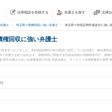
法律相談を投稿する
弁護士を探す
法律Q
弁護士
埼玉県で債権回収に強い弁護士
埼玉県で内容証明作成送付に強い
債権回収に強い弁護士
109名見つかりました。初回面談無料や休日面談に対応している弁護士、解決事例
件で弁護士を絞り込めます。債権回収に関係する売掛金回収や債権回収代行、債権
藤 翔平弁護士やゆい法律事務所の中田 充彦弁護士、サンライツ法律事務所の星野 
夜間に発生した内容証明での債権回収のトラブルを今すぐに弁護士に相談したい』
料で内容証明での債権回収を法律相談できる埼玉県内の弁護士に相談予約したい』
付