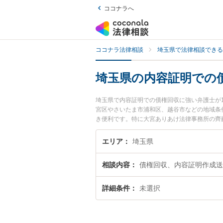
ココナラへ
ココナラ法律相談
埼玉県で法律相談できる
埼玉県の内容証明での
埼玉県で内容証明での債権回収に強い弁護士が
宮区やさいたま市浦和区、越谷市などの地域条
き便利です。特に大宮ありあけ法律事務所の齊
みなどが注目されています。『埼玉県で土日や
富な近くの弁護士を検索したい』『初回相談無
エリア
埼玉県
相談内容
債権回収、内容証明作成送
詳細条件
未選択