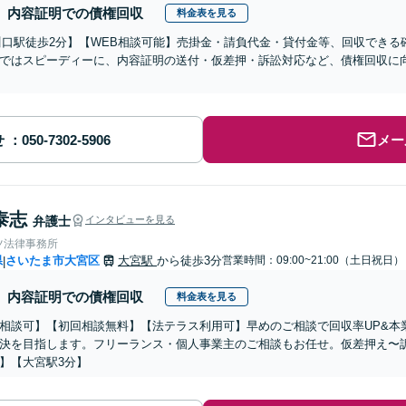
内容証明での債権回収
料金表を見る
川口駅徒歩2分】【WEB相談可能】売掛金・請負代金・貸付金等、回収でき
ではスピーディーに、内容証明の送付・仮差押・訴訟対応など、債権回収に
せ
メー
泰志
弁護士
インタビューを見る
ツ法律事務所
県
さいたま市大宮区
大宮駅
から徒歩3分
営業時間：09:00~21:00（土日祝日）
|
内容証明での債権回収
料金表を見る
相談可】【初回相談無料】【法テラス利用可】早めのご相談で回収率UP&本
決を目指します。フリーランス・個人事業主のご相談もお任せ。仮差押え〜
】【大宮駅3分】