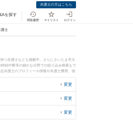
弁護士の方はこちら
&Aを探す
閲覧履歴
マイリスト
ログイン
弁護士
を持つ弁護士なども掲載中。さらにさいたま市大
の時効中断等の細かな分野での絞り込み検索もで
泰志弁護士のプロフィール情報や弁護士費用、強
『内容証明での債権回収のトラブル解決の実績豊
などでお困りの相談者さんにおすすめです。
変更
変更
変更