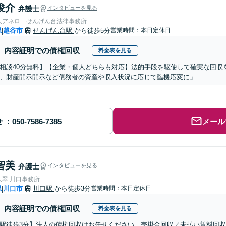
俊介
弁護士
インタビューを見る
人アネロ せんげん台法律事務所
県
越谷市
せんげん台駅
から徒歩5分
営業時間：本日定休日
|
内容証明での債権回収
料金表を見る
相談40分無料】【企業・個人どちらも対応】法的手段を駆使して確実な回収
、財産開示開示など債務者の資産や収入状況に応じて臨機応変に」
せ
メール
智美
弁護士
インタビューを見る
人翠 川口事務所
県
川口市
川口駅
から徒歩3分
営業時間：本日定休日
|
内容証明での債権回収
料金表を見る
駅徒歩3分】法人の債権回収はお任せください。売掛金回収／未払い賃料回