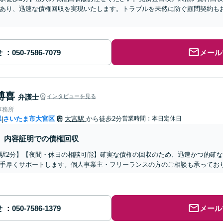
あり、迅速な債権回収を実現いたします。トラブルを未然に防ぐ顧問契約も
せ
メール
博喜
弁護士
インタビューを見る
事務所
県
さいたま市大宮区
大宮駅
から徒歩2分
営業時間：本日定休日
|
内容証明での債権回収
駅2分】【夜間・休日の相談可能】確実な債権の回収のため、迅速かつ的確
手厚くサポートします。個人事業主・フリーランスの方のご相談も承ってお
せ
メール