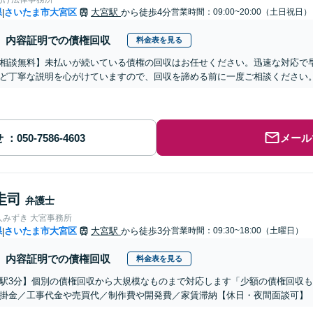
県
さいたま市大宮区
大宮駅
から徒歩4分
営業時間：09:00~20:00（土日祝日）
|
内容証明での債権回収
料金表を見る
相談無料】未払いが続いている債権の回収はお任せください。迅速な対応で
ど丁寧な説明を心がけていますので、回収を諦める前に一度ご相談ください
せ
メール
圭司
弁護士
人みずき 大宮事務所
県
さいたま市大宮区
大宮駅
から徒歩3分
営業時間：09:30~18:00（土曜日）
|
内容証明での債権回収
料金表を見る
駅3分】個別の債権回収から大規模なものまで対応します「少額の債権回収
掛金／工事代金や売買代／制作費や開発費／家賃滞納【休日・夜間面談可】