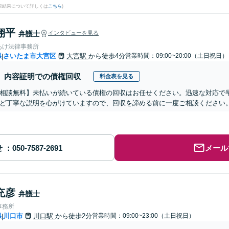
検索結果について詳しくは
こちら
)
翔平
弁護士
インタビューを見る
あけ法律事務所
県
さいたま市大宮区
大宮駅
から徒歩4分
営業時間：09:00~20:00（土日祝日）
|
内容証明での債権回収
料金表を見る
相談無料】未払いが続いている債権の回収はお任せください。迅速な対応で
ど丁寧な説明を心がけていますので、回収を諦める前に一度ご相談ください
せ
メール
充彦
弁護士
事務所
県
川口市
川口駅
から徒歩2分
営業時間：09:00~23:00（土日祝日）
|