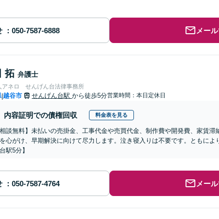
せ
メール
 拓
弁護士
人アネロ せんげん台法律事務所
県
越谷市
せんげん台駅
から徒歩5分
営業時間：本日定休日
|
内容証明での債権回収
料金表を見る
相談無料】未払いの売掛金、工事代金や売買代金、制作費や開発費、家賃滞
を心がけ、早期解決に向けて尽力します。泣き寝入りは不要です。ともによ
台駅5分】
せ
メール