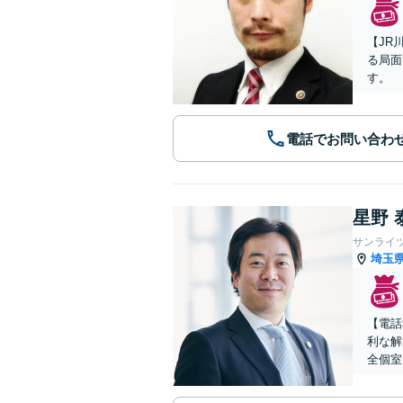
【JR
る局面
す。
電話でお問い合わ
星野 
サンライ
埼玉
【電話
利な解
全個室