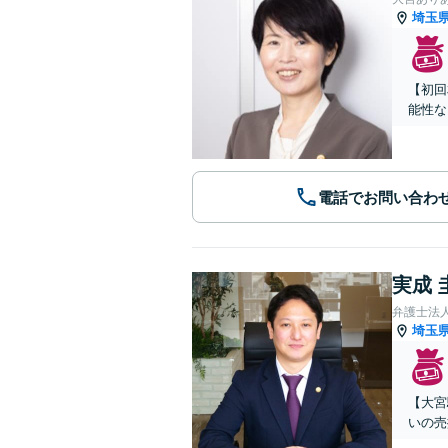
埼玉
【初回
能性な
電話でお問い合わ
実成 
弁護士法
埼玉
【大宮
いの売