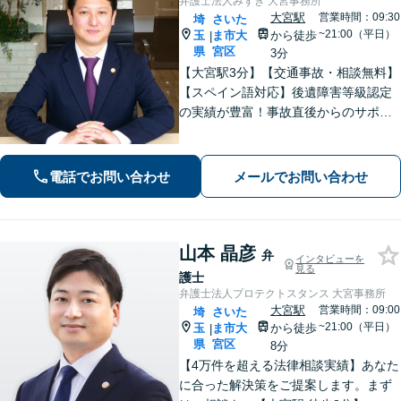
弁護士法人みずき 大宮事務所
大宮駅
営業時間：09:30
埼
さいた
~21:00（平日）
玉
ま市大
から徒歩
|
県
宮区
3分
【大宮駅3分】【交通事故・相談無料】
【スペイン語対応】後遺障害等級認定
の実績が豊富！事故直後からのサポー
トで早期解決「後遺障害異議申立によ
り1100万円増額」「債務整理に豊富な
実績あり」最適な債務整理手段をご提
電話でお問い合わせ
メールでお問い合わせ
案【分割・後払い応相談】
山本 晶彦
弁
インタビューを
見る
護士
弁護士法人プロテクトスタンス 大宮事務所
大宮駅
営業時間：09:00
埼
さいた
~21:00（平日）
玉
ま市大
から徒歩
|
県
宮区
8分
【4万件を超える法律相談実績】あなた
に合った解決策をご提案します。まず