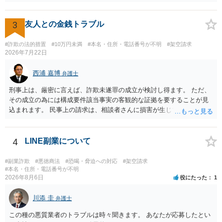
があること」を理由として解約を認めない条項が存在していたとして
も不当条項として無効になると解されます（消費者契約法10条）。消
費者契約に該当しない場合でも、ご質問の記載を前提とすればそのよ
3
友人との金銭トラブル
うな条項は存在しないので請求自体が不当ということになります。 メ
ールでのやり取りも証拠になりますので、あなたとしては、毅然と請
#詐欺の法的措置
#10万円未満
#本名・住所・電話番号が不明
#架空請求
求を拒絶することを伝えるべきでしょう（ただし未納料金があること
2026年7月22日
に争いがない場合には未納料金は支払う必要があるかもしれませ
ん）。それ以上の話し合いには応じないという対応を考えられます。
西浦 嘉博
弁護士
訴訟で解決するのが一番ですが、相手方が遠方である場合は遠方の裁
刑事上は、厳密に言えば、詐欺未遂罪の成立が検討し得ます。 ただ、
判所で提訴される可能性もありますので、（費用はかかってしまいま
その成立の為には構成要件該当事実の客観的な証拠を要することが見
すが）弁護士へ依頼して正式な拒絶回答を送ることも検討した方がよ
込まれます。 民事上の請求は、相談者さんに損害が生じていない以
いかもしれません。
上、困難な様に思われます。 より詳細な事項についてお聞きになりた
い場合、最寄りの法律事務所での相談を検討ください。 上記、ご参考
ください。
4
LINE副業について
#副業詐欺
#悪徳商法
#恐喝・脅迫への対応
#架空請求
#本名・住所・電話番号が不明
2026年8月6日
役にたった
1
川添 圭
弁護士
この種の悪質業者のトラブルは時々聞きます。 あなたが応募したとい