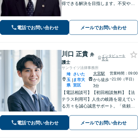
得できる解決を目指します。不安や疑
問に寄り添いながら適切なご説明をい
たします。男女問題・債務整理・刑事
事件／何でも遠慮せずご相談ください
電話でお問い合わせ
メールでお問い合わせ
【初回面談無料（30分まで）】
川口 正貴
弁
インタビューを
見る
護士
サンライツ法律事務所
大宮駅
営業時間：09:00
埼
さいた
~21:00（平日）
玉
ま市大
から徒歩
|
県
宮区
3分
【電話相談可】【初回相談無料】【法
テラス利用可】人生の岐路を迎えてい
る方々を誠心誠意サポート。「依頼者
さまとの対話を大事にしています」男
女問題／借金問題／相続／企業法務／
電話でお問い合わせ
メールでお問い合わせ
刑事事件／交通事故／労働問題など、
幅広く対応【完全個室】【大宮駅3分】