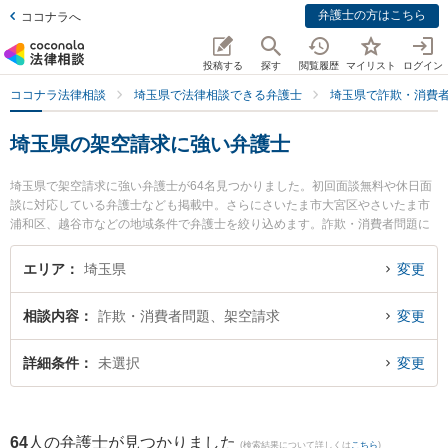
弁護士の方はこちら
ココナラへ
投稿する
探す
閲覧履歴
マイリスト
ログイン
ココナラ法律相談
埼玉県で法律相談できる弁護士
埼玉県で詐欺・消費
埼玉県の架空請求に強い弁護士
埼玉県で架空請求に強い弁護士が64名見つかりました。初回面談無料や休日面
談に対応している弁護士なども掲載中。さらにさいたま市大宮区やさいたま市
浦和区、越谷市などの地域条件で弁護士を絞り込めます。詐欺・消費者問題に
関係する投資詐欺や副業詐欺、FX詐欺等の細かな分野での絞り込み検索もでき
便利です。特に大野角谷法律事務所の角谷 史織弁護士やふじみ野法律事務所の
エリア
埼玉県
変更
樺澤 裕之弁護士、弁護士法人アネロ せんげん台法律事務所の黄川田 拓弁護士
のプロフィール情報や弁護士費用、強みなどが注目されています。『埼玉県で
相談内容
詐欺・消費者問題、架空請求
変更
土日や夜間に発生した架空請求のトラブルを今すぐに弁護士に相談したい』
『架空請求のトラブル解決の実績豊富な近くの弁護士を検索したい』『初回相
談無料で架空請求を法律相談できる埼玉県内の弁護士に相談予約したい』など
詳細条件
未選択
変更
でお困りの相談者さんにおすすめです。
64
人の弁護士が見つかりました
(検索結果について詳しくは
こちら
)