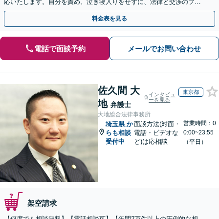
応いたします。自分を責め、泣き寝入りをせずに、法律と交渉のプロ
にまずはご相談ください。【表参道駅から徒歩3分】
料金表を見る
電話で面談予約
メールでお問い合わせ
佐久間 大
東京都
インタビュ
ーを見る
地
弁護士
大地総合法律事務所
営業時間：0
埼玉県
か
面談方法(対面・
らも相談
電話・ビデオな
0:00~23:55
受付中
ど)は応相談
（平日）
架空請求
【何度でも相談無料】【電話相談可】【年間2万件以上の圧倒的な相