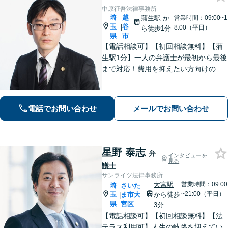
中原征吾法律事務所
埼
越
蒲生駅
か
営業時間：09:00~1
玉
谷
|
8:00（平日）
ら徒歩1分
県
市
【電話相談可】【初回相談無料】【蒲
生駅1分】一人の弁護士が最初から最後
まで対応！費用を抑えたい方向けのバ
ックアッププランもあり。離婚・男女
問題／借金・債務整理／刑事事件など
【地域密着型の事務所】【休日・夜間
電話でお問い合わせ
メールでお問い合わせ
面談可能】
星野 泰志
弁
インタビューを
見る
護士
サンライツ法律事務所
大宮駅
営業時間：09:00
埼
さいた
~21:00（平日）
玉
ま市大
から徒歩
|
県
宮区
3分
【電話相談可】【初回相談無料】【法
テラス利用可】人生の岐路を迎えてい