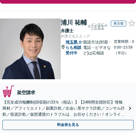
浦川 祐輔
東京都
インタビュ
ーを見る
弁護士
弁護士法人エッグ
営業時間：0
埼玉県
か
面談方法(対面・
らも相談
電話・ビデオな
0:00~23:59
受付中
ど)は応相談
（平日）
架空請求
【完全成功報酬制(回収額の33％（税込）】【24時間全国対応】情報
商材／アフィリエイト／副業詐欺／出会い系サクラ詐欺／コンサル詐
欺／投資詐欺／仮想通貨のトラブルは、お任せください！オンライン
のみで解決も可能！
料金表を見る