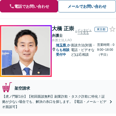
電話でお問い合わせ
メールでお問い合わせ
大橋 正崇
東京都
インタビュ
ーを見る
弁護士
弁護士法人AO
営業時間：0
埼玉県
か
面談方法(対面・
らも相談
電話・ビデオな
9:00~18:00
受付中
ど)は応相談
（平日）
架空請求
【虎ノ門駅1分】【初回面談無料】副業詐欺・タスク詐欺に特化！証
拠が少ない場合でも、解決の糸口を探します。【電話・メール・ビデ
オ面談可】