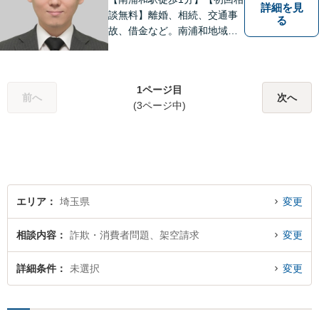
詳細を見
談無料】離婚、相続、交通事
る
故、借金など。南浦和地域の
方々に密着して問題解決させ
て頂いています。ご依頼者さ
まにとって何が一番最適なの
1ページ目
かを常に考えて弁護に取り組
前へ
次へ
(3ページ中)
んでまいります。
エリア
埼玉県
変更
相談内容
詐欺・消費者問題、架空請求
変更
詳細条件
未選択
変更