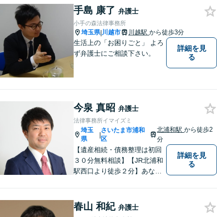
手島 康了
弁護士
小手の森法律事務所
埼玉県
川越市
川越駅
から徒歩3分
|
生活上の「お困りごと」 よろ
詳細を見
ず弁護士にご相談下さい。
る
今泉 真昭
弁護士
法律事務所イマイズミ
北浦和駅
から徒歩2
埼玉
さいたま市浦和
|
県
区
分
【遺産相続・債務整理は初回
詳細を見
３０分無料相談】【JR北浦和
る
駅西口より徒歩２分】あなた
の悩み、法律事務所イマイズ
ミがお預かりします。あなた
の代わりに悩み、考え、解決
春山 和紀
弁護士
策をご提案します。