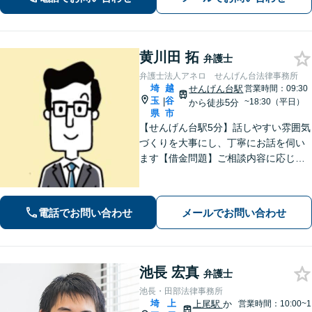
岡駅8分】【駐車場あり】
黄川田 拓
弁護士
弁護士法人アネロ せんげん台法律事務所
埼
越
せんげん台駅
営業時間：09:30
玉
谷
|
~18:30（平日）
から徒歩5分
県
市
【せんげん台駅5分】話しやすい雰囲気
づくりを大事にし、丁寧にお話を伺い
ます【借金問題】ご相談内容に応じて
チームで対応。あらゆる借金問題に幅
広く対応可能【労働問題】労働局での
勤務経験を活かし、相談者さま目線に
電話でお問い合わせ
メールでお問い合わせ
立った的確なアドバイスを【初回相談
無料】
池長 宏真
弁護士
池長・田部法律事務所
埼
上
上尾駅
か
営業時間：10:00~1