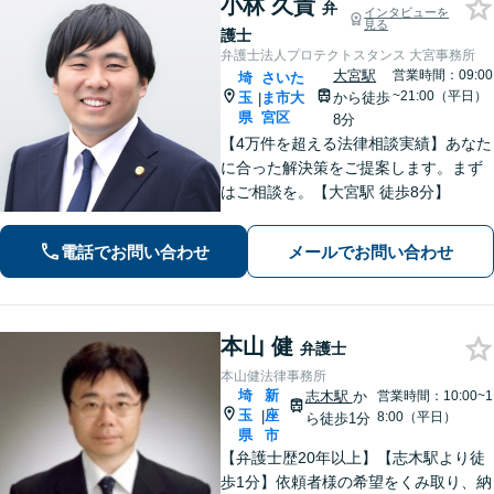
小林 久貴
弁
インタビューを
見る
護士
弁護士法人プロテクトスタンス 大宮事務所
大宮駅
営業時間：09:00
埼
さいた
~21:00（平日）
玉
ま市大
から徒歩
|
県
宮区
8分
【4万件を超える法律相談実績】あなた
に合った解決策をご提案します。まず
はご相談を。【大宮駅 徒歩8分】
電話でお問い合わせ
メールでお問い合わせ
本山 健
弁護士
本山健法律事務所
埼
新
志木駅
か
営業時間：10:00~1
玉
座
|
8:00（平日）
ら徒歩1分
県
市
【弁護士歴20年以上】【志木駅より徒
歩1分】依頼者様の希望をくみ取り、納