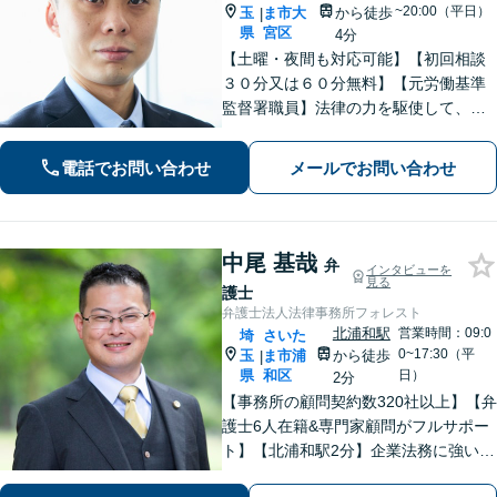
~20:00（平日）
玉
ま市大
から徒歩
|
県
宮区
4分
【土曜・夜間も対応可能】【初回相談
３０分又は６０分無料】【元労働基準
監督署職員】法律の力を駆使して、ト
ラブルで悩まれている多くの方を救い
たいと思っています。費用が不安な方
電話でお問い合わせ
メールでお問い合わせ
もご相談ください。【大宮駅徒歩４
分】【電話相談可】
中尾 基哉
弁
インタビューを
見る
護士
弁護士法人法律事務所フォレスト
北浦和駅
営業時間：09:0
埼
さいた
0~17:30（平
玉
ま市浦
から徒歩
|
県
和区
日）
2分
【事務所の顧問契約数320社以上】【弁
護士6人在籍&専門家顧問がフルサポー
ト】【北浦和駅2分】企業法務に強い弁
護士が労働雇用、債権回収、刑事、不