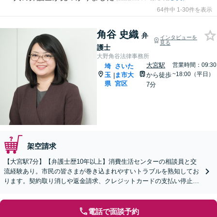
64件中 1-30件を表示
角谷 史織
弁
インタビューを
見る
護士
大野角谷法律事務所
大宮駅
営業時間：09:30
埼
さいた
~18:00（平日）
玉
ま市大
から徒歩
|
県
宮区
7分
架空請求
【大宮駅7分】【弁護士歴10年以上】消費生活センターの相談員と交
流経験あり。市民の皆さまが巻き込まれやすいトラブルを熟知してお
ります。契約取り消しや返金請求、クレジットカードの支払い停止な
どに対応します【休日・夜間面談可】【WEB面談可】
電話で面談予約