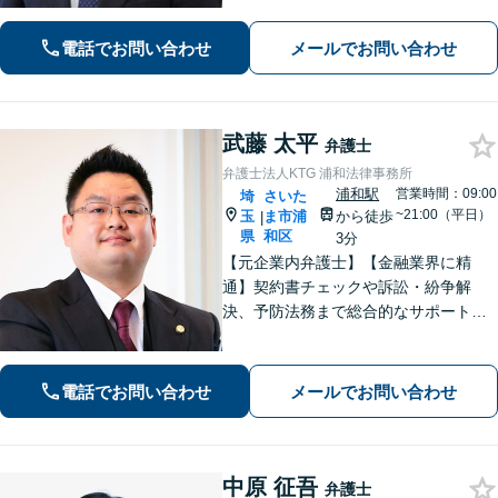
合います。ご都合に合わせて出張相談
も承ります。リーズナブルな料金体系
電話でお問い合わせ
メールでお問い合わせ
をご提供しています。
武藤 太平
弁護士
弁護士法人KTG 浦和法律事務所
浦和駅
営業時間：09:00
埼
さいた
~21:00（平日）
玉
ま市浦
から徒歩
|
県
和区
3分
【元企業内弁護士】【金融業界に精
通】契約書チェックや訴訟・紛争解
決、予防法務まで総合的なサポートが
可能です。債権回収の実績も多数！
【ワンストップサービスの提供】
電話でお問い合わせ
メールでお問い合わせ
中原 征吾
弁護士