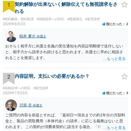
1
契約解除が出来ないく解除伝えても無視請求をさ
約と、新しいカリキュラムの契約は別なようですので、 新しいカリキ
ュラムに関する月謝の未払と退園とは、直接には結びつかない可能性
れる
もありそうです。 いずれにしも、ご依頼になるかは別にして、まずは
#契約解除・契約取消
#高額請求への対応
#悪徳商法
#架空請求
お近くの弁護士に直接相談して、アドバイス等を求めることをお勧め
2026年8月2日
役にたった
2
します。 その際には、入園の際の契約書、同意書の写真、退園の可能
性を示唆した書類等、お手元の資料をお持ちいただくといいですよ。
稲井 要介
弁護士
ご参考にしていただければ幸いです。
おそらく相手方に弁護士名義の受任通知を内容証明郵便で送付しない
と、相手方から請求され続けると思われます。弁護士に早めに相談さ
れることを推奨します。
2
内容証明。支払いの必要があるか？
#高額請求への対応
#架空請求
2026年7月23日
役にたった
3
川添 圭
弁護士
ご質問の内容を前提とすれば、「返却日〜現在までの約1年分の月額料
金と、製品の買取費用（本体代金）の請求」に応じる義務はないと思
われます。 この契約が消費者契約に該当する場合、「利用料金の未納