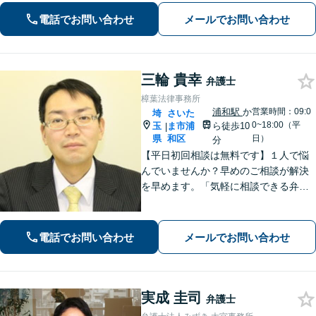
イス【インターネット】スピーディー
電話でお問い合わせ
メールでお問い合わせ
な対応で円滑な解決を目指します【桶
川駅6分】【オンライン相談OK】
三輪 貴幸
弁護士
樟葉法律事務所
浦和駅
か
営業時間：09:0
埼
さいた
0~18:00（平
玉
ま市浦
ら徒歩10
|
県
和区
日）
分
【平日初回相談は無料です】１人で悩
んでいませんか？早めのご相談が解決
を早めます。「気軽に相談できる弁護
士」として企業法務、相続から借金問
題まで広く対応。裁判所隣の立地を活
かした迅速な行動力でサポートしま
電話でお問い合わせ
メールでお問い合わせ
す。まずはお気軽にご相談ください。
実成 圭司
弁護士