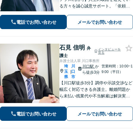
る方々を誠心誠意サポート。「依頼者
さまとの対話を大事にしています」男
女問題／借金問題／相続／企業法務／
電話でお問い合わせ
メールでお問い合わせ
刑事事件／交通事故／労働問題など、
幅広く対応【完全個室】【大宮駅3分】
石見 信明
弁
インタビューを
見る
護士
弁護士法人翠 川口事務所
埼
川
川口駅
か
営業時間：10:00~1
玉
口
|
9:00（平日）
ら徒歩3分
県
市
【川口駅徒歩3分】調停や示談交渉など
幅広く対応できる弁護士。離婚問題か
ら未払い残業代や不当解雇は解決実績
多数。【女性スタッフ多数在籍】【60
分の初回無料相談】労働問題委員会に
電話でお問い合わせ
メールでお問い合わせ
所属する弁護士です。お気軽にご相談
ください。