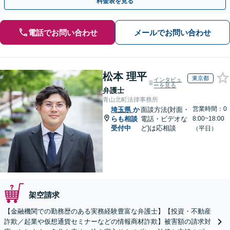
料金表を見る
電話でお問い合わせ
メールでお問い合わせ
松本 理平
東京都
インタビュ
ーを見る
弁護士
青山北町法律事務所
営業時間：0
埼玉県
か
面談方法(対面・
らも相談
電話・ビデオな
8:00~18:00
受付中
ど)は応相談
（平日）
架空請求
【金融機関での勤務歴のある実務経験豊富な弁護士】【投資・不動産
詐欺／起業や仮想通貨セミナーなどの情報商材詐欺】被害額の請求対