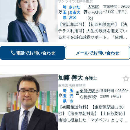
サンライツ法律事務所
大宮駅
営業時間：09:00
埼
さいた
~21:00（平日）
玉
ま市大
から徒歩
|
県
宮区
3分
【電話相談可】【初回相談無料】【法
テラス利用可】人生の岐路を迎えてい
る方々を誠心誠意サポート。「依頼者
さまとの対話を大事にしています」男
女問題／借金問題／相続／企業法務／
電話でお問い合わせ
メールでお問い合わせ
刑事事件／交通事故／労働問題など、
幅広く対応【完全個室】【大宮駅3分】
加藤 善大
弁護士
東所沢法律事務所
埼
所
東所沢駅
か
営業時間：08:00~
玉
沢
|
23:00（平日）
ら徒歩1分
県
市
【初回相談無料】【東所沢駅徒歩30
秒】【深夜早朝対応】【土日祝対応】
地域に根差した「マチベン」として、
みなさまの法律トラブルに真剣に向き