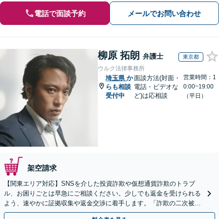
電話で面談予約
メールでお問い合わせ
柳原 拓朗
弁護士
東京都
ウルク法律事務所
営業時間：1
埼玉県
か
面談方法(対面・
らも相談
電話・ビデオな
0:00~19:00
受付中
ど)は応相談
（平日）
架空請求
【関東エリア対応】SNSを介した投資詐欺や仮想通貨詐欺のトラブ
ル、お困りごとは早急にご相談ください。少しでも返金を受けられる
よう、速やかに証拠収集や返金交渉に着手します。「詐欺の二次被
害」のご相談も対応します【初回相談無料】【Web相談可】