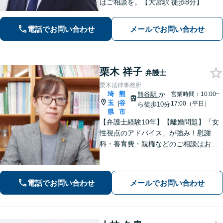
はご相談を。【大宮駅 徒歩8分】
電話でお問い合わせ
メールでお問い合わせ
栗木 祥子
弁護士
栗木法律事務所
埼
熊
熊谷駅
か
営業時間：10:00~
玉
谷
|
17:00（平日）
ら徒歩10分
県
市
【弁護士経験10年】【離婚問題】「女
性視点のアドバイス」が強み！慰謝
料・養育費・親権などのご相談はお任
せください【相続・遺言】丁寧なヒア
リングと話しやすい雰囲気を大切にし
ます。その他、交通事故、借金・債務
電話でお問い合わせ
メールでお問い合わせ
整理にも対応。