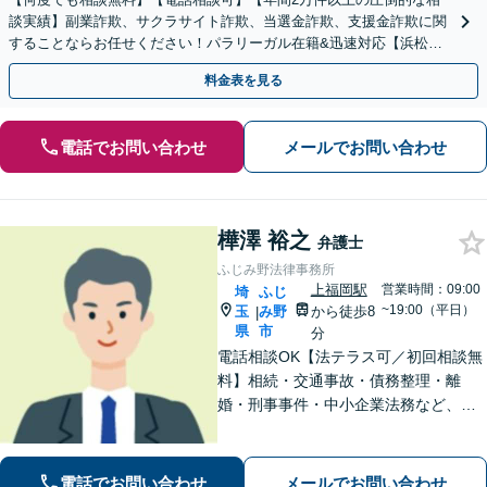
談実績】副業詐欺、サクラサイト詐欺、当選金詐欺、支援金詐欺に関
することならお任せください！パラリーガル在籍&迅速対応【浜松町
駅1分】※結婚詐欺・ロマンス詐欺に関するご相談はお断り
料金表を見る
電話でお問い合わせ
メールでお問い合わせ
樺澤 裕之
弁護士
ふじみ野法律事務所
上福岡駅
営業時間：09:00
埼
ふじ
~19:00（平日）
玉
み野
から徒歩8
|
県
市
分
電話相談OK【法テラス可／初回相談無
料】相続・交通事故・債務整理・離
婚・刑事事件・中小企業法務など、お
困りごとは気兼ねなくご相談くださ
い！一人ひとり真摯に向き合い、解決
へと導きます【休日夜間対応】【上福
電話でお問い合わせ
メールでお問い合わせ