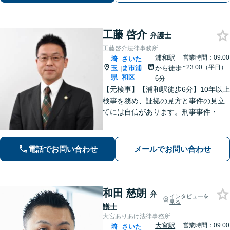
工藤 啓介
弁護士
工藤啓介法律事務所
浦和駅
営業時間：09:00
埼
さいた
~23:00（平日）
玉
ま市浦
から徒歩
|
県
和区
6分
【元検事】【浦和駅徒歩6分】10年以上
検事を務め、証拠の見方と事件の見立
てには自信があります。刑事事件・離
婚等の家事事件・企業法務のご相談を
お受けしております。まずはお問い合
わせ下さい。
電話でお問い合わせ
メールでお問い合わせ
和田 慈朗
弁
インタビューを
見る
護士
大宮ありあけ法律事務所
大宮駅
営業時間：09:00
埼
さいた