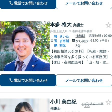
動産などに対応します。中小企業さ
電話でお問い合わせ
メールでお問い合わせ
ま、個人事業主さまからのご相談に注
力【初回面談無料】
本多 将大
弁護士
弁護士法人KTG 浦和法律事務所
浦和駅
営業時間：09:00
埼
さいた
~21:00（平日）
玉
ま市浦
から徒歩
|
県
和区
3分
【初回相談30分無料】【相続・離婚・
交通事故等を多く扱っている事務所】
【休日・夜間面談可】「山・畑・空き
家などの遺産分割にも対応」相続・離
婚丸ごとお任せください【浦和駅3分】
電話でお問い合わせ
メールでお問い合わせ
小川 美由紀
インタビューを
見る
弁護士