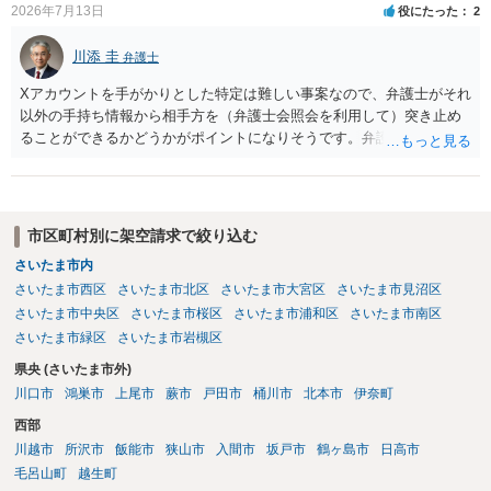
2026年7月13日
役にたった
2
川添 圭
弁護士
Xアカウントを手がかりとした特定は難しい事案なので、弁護士がそれ
以外の手持ち情報から相手方を（弁護士会照会を利用して）突き止め
ることができるかどうかがポイントになりそうです。弁護士による調
査で特定が難しい可能性もあるため、警察への被害届出も同時進行さ
せることになるでしょう。見通しについては、実際の資料等を弁護士
に検討してもらう必要があると思います。弁護士費用は自由化されて
いますので個別に確認いただく必要がありますが、そもそも回収でき
市区町村別に架空請求で絞り込む
るかどうかが問題になり得る事案であり、被害額の規模からみると、
さいたま市内
仮に回収できたとしても弁護士費用を差し引いた実質回収分はかなり
さいたま市西区
さいたま市北区
さいたま市大宮区
さいたま市見沼区
少なくなる可能性もあるように思います。
さいたま市中央区
さいたま市桜区
さいたま市浦和区
さいたま市南区
さいたま市緑区
さいたま市岩槻区
県央 (さいたま市外)
川口市
鴻巣市
上尾市
蕨市
戸田市
桶川市
北本市
伊奈町
西部
川越市
所沢市
飯能市
狭山市
入間市
坂戸市
鶴ヶ島市
日高市
毛呂山町
越生町