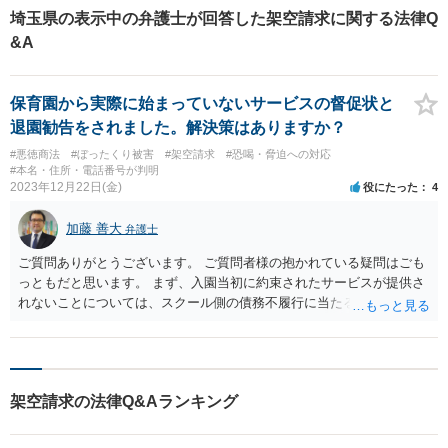
埼玉県の表示中の弁護士が回答した架空請求に関する法律Q
&A
保育園から実際に始まっていないサービスの督促状と
退園勧告をされました。解決策はありますか？
#悪徳商法
#ぼったくり被害
#架空請求
#恐喝・脅迫への対応
#本名・住所・電話番号が判明
2023年12月22日(金)
役にたった
4
加藤 善大
弁護士
ご質問ありがとうございます。 ご質問者様の抱かれている疑問はごも
っともだと思います。 まず、入園当初に約束されたサービスが提供さ
れないことについては、スクール側の債務不履行に当たる可能性があ
ります。 その場合は、契約を解除したり、損害賠償を請求したり、支
払ったお金の返金を要求したりすることが考えられます。 また、新た
なカリキュラムに対する支払いの催告については、ご指摘の通り、カ
リキュラムが実施されていないにもかかわらず、 月謝の支払義務が発
架空請求の法律Q&Aランキング
生する根拠が不明です。 ご質問者は支払わなければいけないのか、支
払わなければ退園する必要があるのかは、詳しい契約内容を確認する
必要がありそうです。 ただ、ご記載の内容からは、入園に際しての契