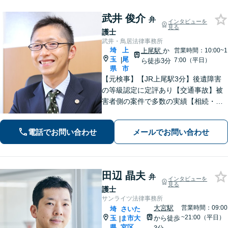
武井 俊介
弁
インタビューを
見る
護士
武井・鳥居法律事務所
埼
上
上尾駅
か
営業時間：10:00~1
玉
尾
|
7:00（平日）
ら徒歩3分
県
市
【元検事】【JR上尾駅3分】後遺障害
の等級認定に定評あり【交通事故】被
害者側の案件で多数の実績【相続・遺
言】紛争解決、遺言書作成をサポート
【刑事事件】検事経験・豊富な実績、
電話でお問い合わせ
メールでお問い合わせ
スピーディーな接見が強み、上尾警察
署5分【初回面談30分無料】
田辺 晶夫
弁
インタビューを
見る
護士
サンライツ法律事務所
大宮駅
営業時間：09:00
埼
さいた
~21:00（平日）
玉
ま市大
から徒歩
|
県
宮区