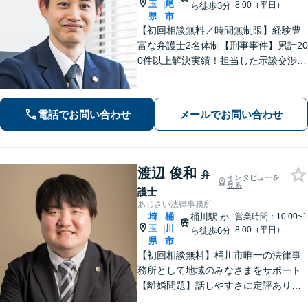
玉
尾
|
8:00（平日）
ら徒歩3分
県
市
【初回相談無料／時間無制限】経験豊
富な弁護士2名体制【刑事事件】累計20
0件以上解決実績！担当した示談交渉の
ほとんどで不起訴獲得。性犯罪や暴
行・傷害に精通【離婚問題】不貞慰謝
料請求や財産分与、親権、養育費な
電話でお問い合わせ
メールでお問い合わせ
ど、累計200件以上の解決実績【上尾駅
3分】
渡辺 俊和
弁
インタビューを
見る
護士
あじさい法律事務所
埼
桶
桶川駅
か
営業時間：10:00~1
玉
川
|
8:00（平日）
ら徒歩6分
県
市
【初回相談無料】桶川市唯一の法律事
務所として地域のみなさまをサポート
【離婚問題】話しやすさに定評あり！1
00件以上の対応実績を活かしたアドバ