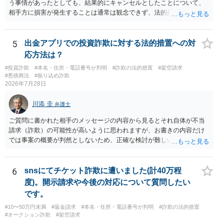
う事情があったとしても、結果的にキャンセルとしたことについて、
相手方に損害が発生することは通常は観念できず、法的措置を採って
も認められません。この種の言説は半ば脅しのようなものです。 ま
ず、最寄りの消費生活センターへ相談し、連絡を無視してよいかどう
かのアドバイスを受けられることをお勧めします。しつこいようであ
5
出金アプリでの投資詐欺に対する法的措置への対
れば、弁護士へ依頼して警告してもらうことも必要になるかもしれま
応方法は？
せん。
#投資詐欺
#本名・住所・電話番号が判明
#詐欺の法的措置
#架空請求
#悪徳商法
#振り込め詐欺
2026年7月28日
川添 圭
弁護士
ご質問に書かれた相手のメッセージの内容から見るとそれ自体が不当
請求（詐欺）の可能性が高いように思われますが、お書きの内容だけ
では事案の概要が判然としないため、正確な検討が難しいです。例え
ば、最寄りの消費生活センターや自治体の無料法律相談等で、実際の
画面を見て貰いながらアドバイスう受けた方が確実です。
6
snsにてチケット詐欺に遭いました(計40万程
度)。開示請求や今後の対応について質問したい
です。
#10〜50万円未満
#返金請求
#本名・住所・電話番号が判明
#詐欺の法的措置
#オークション詐欺
#架空請求