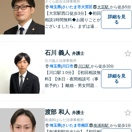
さくら総合法律事務所
埼玉県
さいたま市大宮区
大宮駅
から徒歩5分
|
【大宮駅西口徒歩3分】◆初回
詳細を見
相談1時間無料◆お困りごとが
る
ございましたら、まずは遠慮
なくご相談ください。早期解
決に向けて尽力いたします。
石川 義人
弁護士
石川義人法律事務所
埼玉県
川口市
川口駅
から徒歩10分
|
【川口駅１0分】【初回相談無
詳細を見
料】【休日・夜間相談可（事
る
前予約）】離婚・男女問題、
刑事事件、交通事故、借金問
題・債務整理など。依頼者様
のお悩み、ご不安に向き合
渡部 和人
い、納得いただける解決を目
弁護士
指します。
南浦和はらだ法律事務所
埼玉県
さいたま市南区
南浦和駅
から徒歩1分
|
【南浦和駅徒歩1分】【初回相