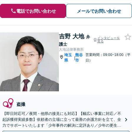
電話でお問い合わせ
メールでお問い合わせ
吉野 大地
弁
インタビューを
見る
護士
大地法律事務所
埼玉
熊谷
営業時間：09:00~18:00（平
|
県
市
日）
盗撮
【即日対応可／夜間・他県の接見にも対応】【幅広い事案に対応／不
起訴獲得実績多数】依頼者の立場に立って最善の弁護方針を立て、全
力でサポートいたします「少年事件の解決に定評あり／少年の更生と
ご家族の平穏な生活の回復に貢献」