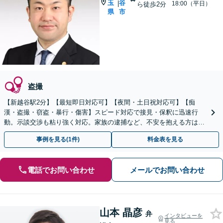
玉
谷
|
18:00（平日）
ら徒歩2分
県
市
盗撮
【新越谷駅2分】【最短即日対応可】【夜間・土日祝対応可】【痴
漢・盗撮・窃盗・暴行・傷害】スピード対応で接見・保釈に迅速行
動。示談交渉も粘り強く対応。家族の逮捕など、不安を抱える方は一
刻も早くご連絡ください。
事例を見る(1件)
料金表を見る
電話でお問い合わせ
メールでお問い合わせ
山本 晶彦
弁
インタビューを
見る