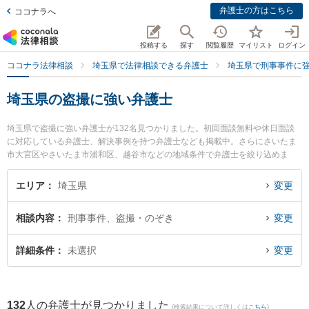
弁護士の方はこちら
ココナラへ
投稿する
探す
閲覧履歴
マイリスト
ログイン
ココナラ法律相談
埼玉県で法律相談できる弁護士
埼玉県で刑事事件に
埼玉県の盗撮に強い弁護士
埼玉県で盗撮に強い弁護士が132名見つかりました。初回面談無料や休日面談
に対応している弁護士、解決事例を持つ弁護士なども掲載中。さらにさいたま
市大宮区やさいたま市浦和区、越谷市などの地域条件で弁護士を絞り込めま
す。刑事事件に関係する加害者側や少年事件、再犯・前科あり等の細かな分野
での絞り込み検索もでき便利です。特に弁護士法人あいち刑事事件総合法律事
エリア
埼玉県
変更
務所 さいたま支部の上田 孝明弁護士やベリーベスト法律事務所 越谷オフィス
の藤井 伸一郎弁護士、武井・鳥居法律事務所の武井 俊介弁護士のプロフィール
相談内容
刑事事件、盗撮・のぞき
変更
情報や弁護士費用、強みなどが注目されています。『埼玉県で土日や夜間に発
生した盗撮のトラブルを今すぐに弁護士に相談したい』『盗撮のトラブル解決
の実績豊富な近くの弁護士を検索したい』『初回相談無料で盗撮を法律相談で
詳細条件
未選択
変更
きる埼玉県内の弁護士に相談予約したい』などでお困りの相談者さんにおすす
めです。
132
人の弁護士が見つかりました
(検索結果について詳しくは
こちら
)