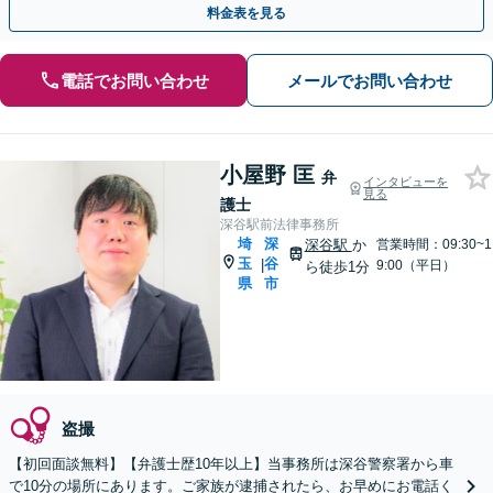
料金表を見る
電話でお問い合わせ
メールでお問い合わせ
小屋野 匡
弁
インタビューを
見る
護士
深谷駅前法律事務所
埼
深
深谷駅
か
営業時間：09:30~1
玉
谷
|
9:00（平日）
ら徒歩1分
県
市
盗撮
【初回面談無料】【弁護士歴10年以上】当事務所は深谷警察署から車
で10分の場所にあります。ご家族が逮捕されたら、お早めにお電話く