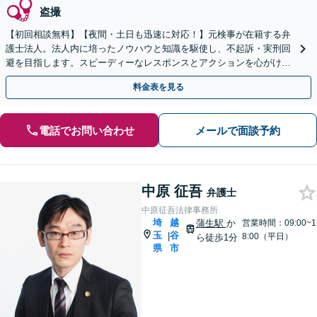
盗撮
【初回相談無料】【夜間・土日も迅速に対応！】元検事が在籍する弁
護士法人。法人内に培ったノウハウと知識を駆使し、不起訴・実刑回
避を目指します。スピーディーなレスポンスとアクションを心がけ、
最善の解決を目指します【電話相談可】
料金表を見る
電話でお問い合わせ
メールで面談予約
中原 征吾
弁護士
中原征吾法律事務所
埼
越
蒲生駅
か
営業時間：09:00~1
玉
谷
|
8:00（平日）
ら徒歩1分
県
市