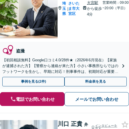
大宮駅
営業時間：09:00
埼
さいた
~20:00（平日）
玉
ま市大
から徒歩
|
県
宮区
4分
盗撮
【初回相談無料】Google口コミ4.0/28件★（2026年6月現在）【家族
が逮捕された方】【警察から連絡が来た方】小さい事務所ならではの
フットワークを生かし、早期に対応！刑事事件は、初期対応が重要な
ため、早めに弁護士にご相談ください。
事例を見る(2件)
料金表を見る
電話でお問い合わせ
メールでお問い合わせ
川口 正貴
弁
インタビューを
見る