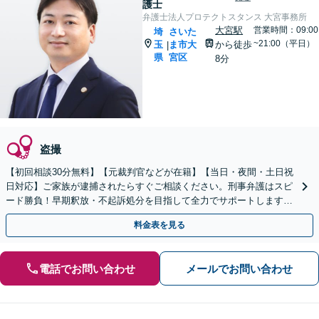
護士
弁護士法人プロテクトスタンス 大宮事務所
大宮駅
営業時間：09:00
埼
さいた
~21:00（平日）
玉
ま市大
から徒歩
|
県
宮区
8分
盗撮
【初回相談30分無料】【元裁判官などが在籍】【当日・夜間・土日祝
日対応】ご家族が逮捕されたらすぐご相談ください。刑事弁護はスピ
ード勝負！早期釈放・不起訴処分を目指して全力でサポートします。
【スピード対応】
料金表を見る
電話でお問い合わせ
メールでお問い合わせ