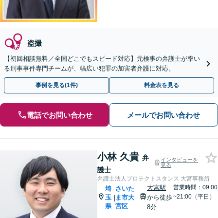
盗撮
【初回相談無料／全国どこでもスピード対応】元検事の弁護士が率い
る刑事事件専門チームが、幅広い犯罪の加害者弁護に対応。
事例を見る(1件)
料金表を見る
電話でお問い合わせ
メールでお問い合わせ
小林 久貴
弁
インタビューを
見る
護士
弁護士法人プロテクトスタンス 大宮事務所
大宮駅
営業時間：09:00
埼
さいた
~21:00（平日）
玉
ま市大
から徒歩
|
県
宮区
8分