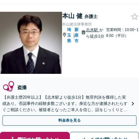
本山 健
弁護士
本山健法律事務所
埼
新
志木駅
か
営業時間：10:00~1
玉
座
|
8:00（平日）
ら徒歩1分
県
市
盗撮
【弁護士歴20年以上】【志木駅より徒歩1分】無罪判決を獲得した実
績あり。否認事件の経験多数ございます。身近な方が逮捕されたらす
ぐご相談ください。被疑者となったご本人を信じ、話をじっくりと伺
い、弁護活動を行います。面会も頻繁に対応。
料金表を見る