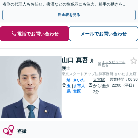
者側の代理人もお任せ。痴漢などの性犯罪にも注力。相手の動きを先
読みし的確にサポート【完全個室】【大宮駅3分】
料金表を見る
電話でお問い合わせ
メールでお問い合わせ
山口 真吾
弁
インタビューを
見る
護士
東京スタートアップ法律事務所 さいたま支店
大宮駅
営業時間：06:30
埼
さいた
~22:00（平日）
玉
ま市大
から徒歩
|
県
宮区
2分
盗撮