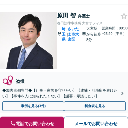
原田 智
弁護士
春田法律事務所 大宮オフィス
大宮駅
営業時間：00:00
埼
さいた
~23:59（平日）
玉
ま市大
から徒歩
|
県
宮区
8分
盗撮
◆加害者側専門◆【仕事・家族を守りたい】【逮捕・刑務所を避けた
い】【事件を人に知られたくない】【謝罪・示談したい】
事例を見る(3件)
料金表を見る
電話でお問い合わせ
メールでお問い合わせ