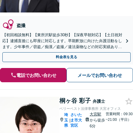
盗撮
【初回相談無料】【東所沢駅徒歩30秒】【深夜早朝対応】【土日祝対
応】逮捕直後にも即座に対応します。早期釈放に向けた弁護活動をし
ます。少年事件／窃盗／痴漢／盗撮／違法薬物などの対応実績あり。
刑事事件は初動が重要です。早めにご相談ください。
料金表を見る
電話でお問い合わせ
メールでお問い合わせ
桐ヶ谷 彩子
弁護士
ベリーベスト法律事務所 大宮オフィス
大宮駅
営業時間：09:30
埼
さいた
~21:00（平日）
玉
ま市大
から徒歩
|
県
宮区
6分