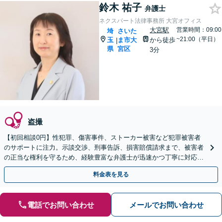
鈴木 祐子
弁護士
ネクスパート法律事務所 大宮オフィス
大宮駅
営業時間：09:00
埼
さいた
~21:00（平日）
玉
ま市大
から徒歩
|
県
宮区
3分
盗撮
【初回相談0円】性犯罪、傷害事件、ストーカー被害など犯罪被害者
のサポートに注力。示談交渉、刑事告訴、損害賠償請求まで、被害者
の正当な権利を守るため、経験豊富な弁護士が迅速かつ丁寧に対応し
ます。
料金表を見る
電話でお問い合わせ
メールでお問い合わせ