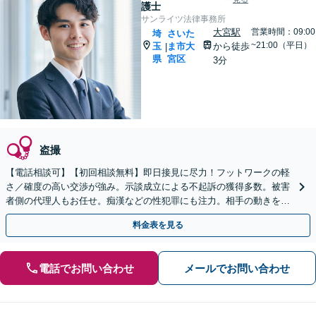
護士
サンライツ法律事務所
大宮駅
営業時間：09:00
埼
さいた
~21:00（平日）
玉
ま市大
から徒歩
|
県
宮区
3分
盗撮
【電話相談可】【初回相談無料】即日接見に尽力！フットワークの軽
さ／確度の高い交渉が強み。示談成立による不起訴の獲得多数。被害
者側の代理人もお任せ。痴漢などの性犯罪にも注力。相手の動きを先
読みし的確にサポート【完全個室】【大宮駅3分】
料金表を見る
電話でお問い合わせ
メールでお問い合わせ