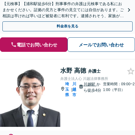
【元検事】【浦和駅徒歩6分】刑事事件の弁護は元検事である私にお
まかせください。証拠の見方と事件の見立てには自信があります。ご
相談は早ければ早いほど被疑者に有利です。逮捕されそう、家族が逮
捕されたという場合、いち早くご相談ください。
料金表を見る
電話でお問い合わせ
メールでお問い合わせ
水野 高徳
弁護士
弁護士法人心 川越法律事務所
埼
川
川越駅
か
営業時間：09:00~2
玉
越
|
1:00（平日）
ら徒歩4分
県
市