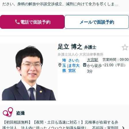
ださい。身柄の解放や示談交渉成立、減刑に向けて全力を尽くします
【休日・夜間相談可】【深谷駅1分】
電話で面談予約
メールで面談予約
足立 博之
弁護士
弁護士法人心 大宮法律事務所
大宮駅
営業時間：09:00
埼
さいた
~21:00（平日）
玉
ま市大
から徒歩
|
県
宮区
3分
盗撮
【初回相談無料】【夜間・土日も迅速に対応！】元検事が在籍する弁
護士法人。法人内に培ったノウハウと知識を駆使し、不起訴・実刑回