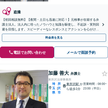
盗撮
【初回相談無料】【夜間・土日も迅速に対応！】元検事が在籍する弁
護士法人。法人内に培ったノウハウと知識を駆使し、不起訴・実刑回
避を目指します。スピーディーなレスポンスとアクションを心がけ、
最善の解決を目指します【電話相談可】
料金表を見る
電話でお問い合わせ
メールで面談予約
加藤 善大
弁護士
東所沢法律事務所
埼
所
東所沢駅
か
営業時間：08:00~
玉
沢
|
23:00（平日）
ら徒歩1分
県
市