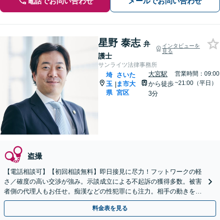
電話でお問い合わせ
メールでお問い合わせ
星野 泰志
弁
インタビューを
見る
護士
サンライツ法律事務所
大宮駅
営業時間：09:00
埼
さいた
~21:00（平日）
玉
ま市大
から徒歩
|
県
宮区
3分
盗撮
【電話相談可】【初回相談無料】即日接見に尽力！フットワークの軽
さ／確度の高い交渉が強み。示談成立による不起訴の獲得多数。被害
者側の代理人もお任せ。痴漢などの性犯罪にも注力。相手の動きを先
読みし的確にサポート【完全個室】【大宮駅3分】
料金表を見る