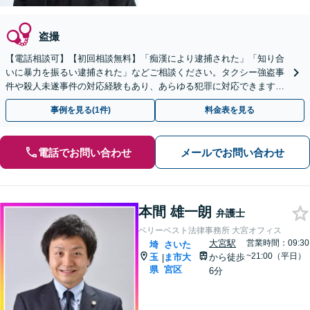
盗撮
【電話相談可】【初回相談無料】「痴漢により逮捕された」「知り合
いに暴力を振るい逮捕された」などご相談ください。タクシー強盗事
件や殺人未遂事件の対応経験もあり、あらゆる犯罪に対応できます
【蒲生駅1分】【休日・夜間面談可能】
事例を見る(1件)
料金表を見る
電話でお問い合わせ
メールでお問い合わせ
本間 雄一朗
弁護士
ベリーベスト法律事務所 大宮オフィス
大宮駅
営業時間：09:30
埼
さいた
~21:00（平日）
玉
ま市大
から徒歩
|
県
宮区
6分