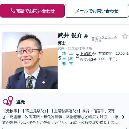
電話でお問い合わせ
メールでお問い合わせ
武井 俊介
弁
インタビューを
見る
護士
武井・鳥居法律事務所
埼
上
上尾駅
か
営業時間：10:00~1
玉
尾
|
7:00（平日）
ら徒歩3分
県
市
盗撮
【元検事】【JR上尾駅3分】【上尾警察署5分】暴行・傷害罪、万引
き・窃盗罪、飲酒運転・無免許運転、薬物犯罪など幅広く対応。ご家
族が逮捕された場合もお任せください。示談・和解交渉や接見もスピ
ーディーに対応【初回面談30分無料】