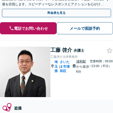
避を目指します。スピーディーなレスポンスとアクションを心がけ、
最善の解決を目指します【電話相談可】
料金表を見る
電話でお問い合わせ
メールで面談予約
工藤 啓介
弁護士
工藤啓介法律事務所
浦和駅
営業時間：09:00
埼
さいた
~23:00（平日）
玉
ま市浦
から徒歩
|
県
和区
6分
盗撮