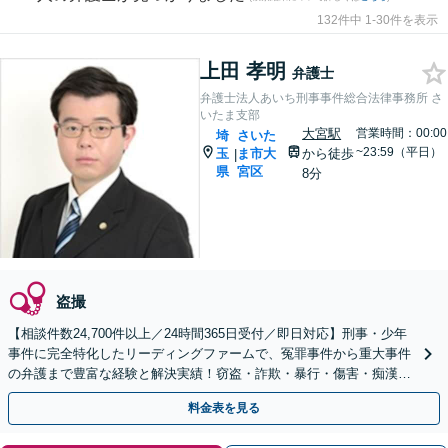
132件中 1-30件を表示
上田 孝明
弁護士
弁護士法人あいち刑事事件総合法律事務所 さ
いたま支部
大宮駅
営業時間：00:00
埼
さいた
~23:59（平日）
玉
ま市大
から徒歩
|
県
宮区
8分
盗撮
【相談件数24,700件以上／24時間365日受付／即日対応】刑事・少年
事件に完全特化したリーディングファームで、冤罪事件から重大事件
の弁護まで豊富な経験と解決実績！窃盗・詐欺・暴行・傷害・痴漢・
盗撮・薬物犯罪など幅広い分野に対応可能です！
料金表を見る