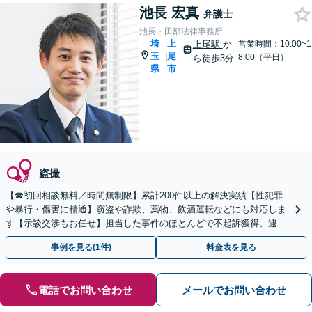
池長 宏真
弁護士
池長・田部法律事務所
埼
上
上尾駅
か
営業時間：10:00~1
玉
尾
|
8:00（平日）
ら徒歩3分
県
市
盗撮
【☎︎初回相談無料／時間無制限】累計200件以上の解決実績【性犯罪
や暴行・傷害に精通】窃盗や詐欺、薬物、飲酒運転などにも対応しま
す【示談交渉もお任せ】担当した事件のほとんどで不起訴獲得。逮捕
前のご相談も可能【土日・夜間相談可】【上尾駅3分】
事例を見る(1件)
料金表を見る
電話でお問い合わせ
メールでお問い合わせ