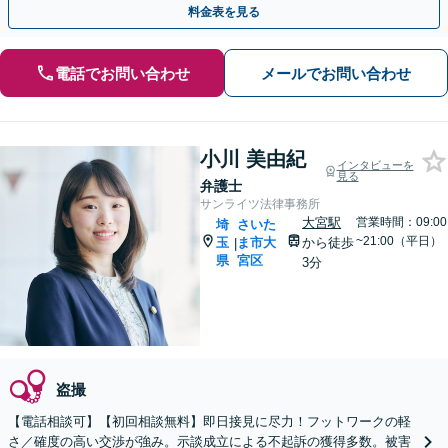
料金表を見る
電話でお問い合わせ
メールでお問い合わせ
小川 美由紀
インタビューを
見る
弁護士
サンライツ法律事務所
大宮駅
営業時間：09:00
埼
さいた
~21:00（平日）
玉
ま市大
から徒歩
|
県
宮区
3分
盗撮
【電話相談可】【初回相談無料】即日接見に尽力！フットワークの軽
さ／確度の高い交渉が強み。示談成立による不起訴の獲得多数。被害