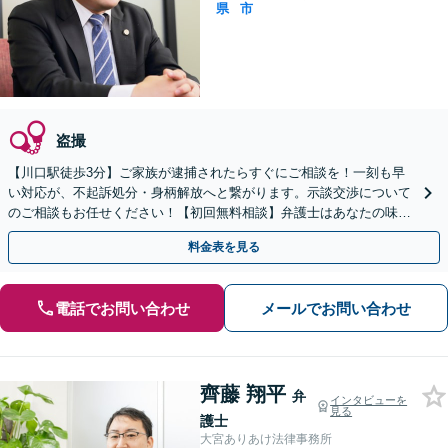
県
市
盗撮
【川口駅徒歩3分】ご家族が逮捕されたらすぐにご相談を！一刻も早
い対応が、不起訴処分・身柄解放へと繋がります。示談交渉について
のご相談もお任せください！【初回無料相談】弁護士はあなたの味方
です。今後の見通しもすぐにお伝えします。
料金表を見る
電話でお問い合わせ
メールでお問い合わせ
齊藤 翔平
弁
インタビューを
見る
護士
大宮ありあけ法律事務所