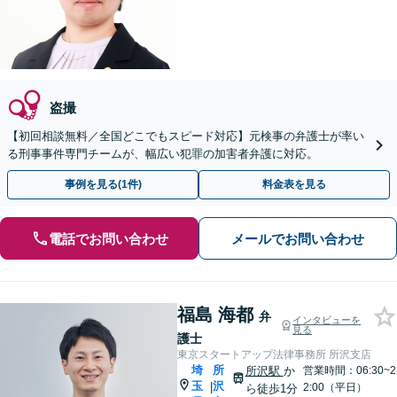
盗撮
【初回相談無料／全国どこでもスピード対応】元検事の弁護士が率い
る刑事事件専門チームが、幅広い犯罪の加害者弁護に対応。
事例を見る(1件)
料金表を見る
電話でお問い合わせ
メールでお問い合わせ
福島 海都
弁
インタビューを
見る
護士
東京スタートアップ法律事務所 所沢支店
埼
所
所沢駅
か
営業時間：06:30~2
玉
沢
|
2:00（平日）
ら徒歩1分