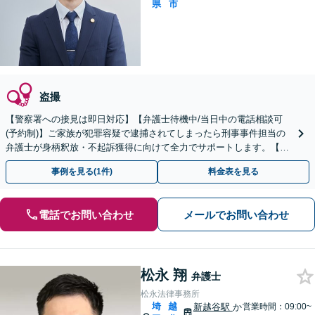
県
市
盗撮
【警察署への接見は即日対応】【弁護士待機中/当日中の電話相談可
(予約制)】ご家族が犯罪容疑で逮捕されてしまったら刑事事件担当の
弁護士が身柄釈放・不起訴獲得に向けて全力でサポートします。【毎
月100名以上の相談実績】【埼玉県対応】
事例を見る(1件)
料金表を見る
電話でお問い合わせ
メールでお問い合わせ
松永 翔
弁護士
松永法律事務所
埼
越
新越谷駅
か
営業時間：09:00~