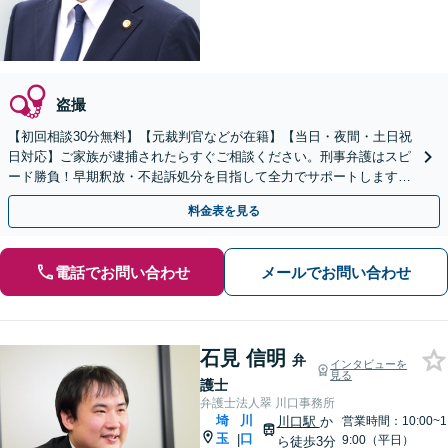
盗撮
【初回相談30分無料】【元裁判官などが在籍】【当日・夜間・土日祝
日対応】ご家族が逮捕されたらすぐご相談ください。刑事弁護はスピ
ード勝負！早期釈放・不起訴処分を目指して全力でサポートします。
【スピード対応】
料金表を見る
電話でお問い合わせ
メールでお問い合わせ
石見 信明
弁
インタビューを
見る
護士
弁護士法人翠 川口事務所
埼
川
川口駅
か
営業時間：10:00~1
玉
口
|
9:00（平日）
ら徒歩3分