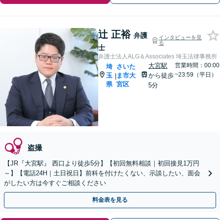
辻 正裕
弁護
インタビューを見
る
士
弁護士法人ALG＆Associates 埼玉法律事務所
大宮駅
営業時間：00:00
埼
さいた
~23:59（平日）
玉
ま市大
から徒歩
|
県
宮区
5分
盗撮
【JR『大宮駅』 西口より徒歩5分】【初回無料相談｜初回接見1万円
～】【電話24H｜土日祝日】前科を付けたくない、示談したい、面会
がしたい方は今すぐご相談ください
料金表を見る