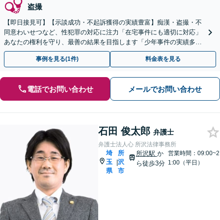
盗撮
【即日接見可】【示談成功・不起訴獲得の実績豊富】痴漢・盗撮・不
同意わいせつなど、性犯罪の対応に注力「在宅事件にも適切に対応」
あなたの権利を守り、最善の結果を目指します「少年事件の実績多数
／少年の特性を考慮した適切な対応」【夜間相談可】
事例を見る(1件)
料金表を見る
電話でお問い合わせ
メールでお問い合わせ
石田 俊太郎
弁護士
弁護士法人心 所沢法律事務所
埼
所
所沢駅
か
営業時間：09:00~2
玉
沢
|
1:00（平日）
ら徒歩3分
県
市