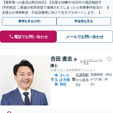
【警察署への接見は即日対応】【弁護士待機中/当日中の電話相談可
(予約制)】ご家族が犯罪容疑で逮捕されてしまったら刑事事件担当の
弁護士が身柄釈放・不起訴獲得に向けて全力でサポートします。【毎
月100名以上の相談実績】【埼玉県全域対応】
事例を見る(1件)
料金表を見る
電話でお問い合わせ
メールでお問い合わせ
𠮷田 直志
弁
インタビューを
見る
護士
弁護士法人法律事務所フォレスト
北浦和駅
営業時間：09:0
埼
さいた
0~17:30（平
玉
ま市浦
から徒歩
|
県
和区
日）
2分