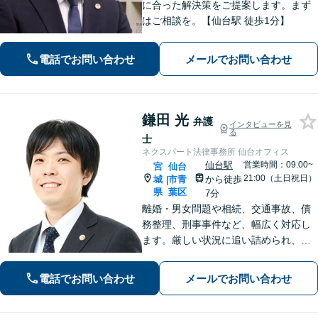
に合った解決策をご提案します。まず
はご相談を。【仙台駅 徒歩1分】
電話でお問い合わせ
メールでお問い合わせ
鎌田 光
弁護
インタビューを見
る
士
ネクスパート法律事務所 仙台オフィス
仙台駅
営業時間：09:00~
宮
仙台
21:00（土日祝日）
城
市青
から徒歩
|
県
葉区
7分
離婚・男女問題や相続、交通事故、債
務整理、刑事事件など、幅広く対応し
ます。厳しい状況に追い詰められ、ご
不安の中にいるご依頼様が光を見出
し、笑顔で再出発できるよう、お気持
電話でお問い合わせ
メールでお問い合わせ
ちに寄り添いながら、解決まで全力で
サポートします。【分割払い可】