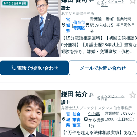
弁
インタビューを
見る
護士
あすなろ法律事務所
青葉通一番町
営業時間：
宮
仙台市
本日定休日
城
駅
から徒歩5
|
青葉区
県
分
【15分電話相談無料】【初回面談相談3
0分無料】【弁護士歴28年以上】豊富な
経験を持ち、離婚・交通事故・債務整
理・相続・消費者被害など、幅広く対
応。司法書士や税理士と連携。【青葉
電話でお問い合わせ
メールでお問い合わせ
通一番町駅5分】
鎌田 祐介
弁
インタビューを
見る
護士
弁護士法人プロテクトスタンス 仙台事務所
仙台駅
営業時間：09:00~
宮
仙台
19:00（土日祝日）
城
市青
から徒歩
|
県
葉区
1分
【4万件を超える法律相談実績】あなた