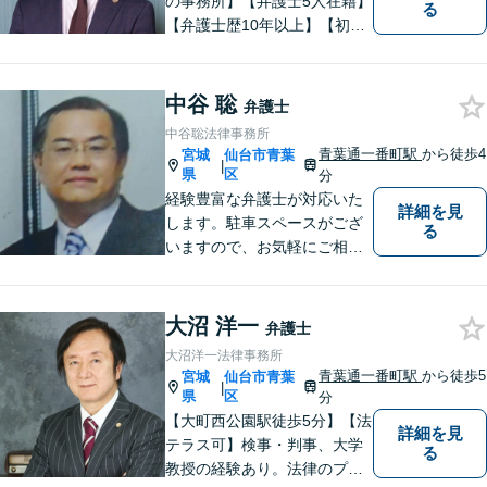
の事務所】【弁護士5人在籍】
る
【弁護士歴10年以上】【初回
相談30分無料】「具体的に相
談内容が決まっていない」と
いう方も、まずはお電話くだ
中谷 聡
弁護士
さい。個人や企業のあらゆる
中谷聡法律事務所
トラブルに対応【青葉通一番
青葉通一番町駅
から徒歩4
宮城
仙台市青葉
|
町駅1分】
県
区
分
経験豊富な弁護士が対応いた
詳細を見
します。駐車スペースがござ
る
いますので、お気軽にご相談
にお越しいただけます。
大沼 洋一
弁護士
大沼洋一法律事務所
青葉通一番町駅
から徒歩5
宮城
仙台市青葉
|
県
区
分
【大町西公園駅徒歩5分】【法
詳細を見
テラス可】検事・判事、大学
る
教授の経験あり。法律のプロ