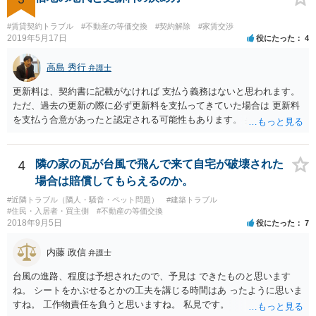
#賃貸契約トラブル
#不動産の等価交換
#契約解除
#家賃交渉
2019年5月17日
役にたった
4
高島 秀行
弁護士
更新料は、契約書に記載がなければ 支払う義務はないと思われます。
ただ、過去の更新の際に必ず更新料を支払ってきていた場合は 更新料
を支払う合意があったと認定される可能性もあります。 弁護士に面談
で相談されたらよいと思います。
4
隣の家の瓦が台風で飛んで来て自宅が破壊された
場合は賠償してもらえるのか。
#近隣トラブル（隣人・騒音・ペット問題）
#建築トラブル
#住民・入居者・買主側
#不動産の等価交換
2018年9月5日
役にたった
7
内藤 政信
弁護士
台風の進路、程度は予想されたので、予見は できたものと思います
ね。 シートをかぶせるとかの工夫を講じる時間はあ ったように思いま
すね。 工作物責任を負うと思いますね。 私見です。