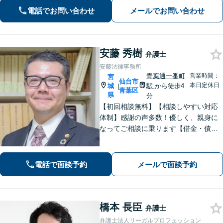
い、最善の解決策へと導くことを最も
電話でお問い合わせ
メールでお問い合わせ
重視しています。お困りの方はご相談
ください。
安藤 秀樹
弁護士
安藤法律事務所
青葉通一番町
営業時間：
宮
仙台市
本日定休日
城
駅
から徒歩4
|
青葉区
県
分
【初回相談無料】【相談しやすい対応
体制】感謝の声多数！優しく、親身に
なってご相談に乗ります【借金・債務
整理】法テラス利用可能。すぐに督促
をストップし、再スタートを切るサポ
ートを【離婚問題】男性側からの相談
電話で面談予約
メールで面談予約
実績が豊富です【青葉通一番町駅4分】
橋本 長臣
弁護士
弁護士法人リーガルプロフェッション