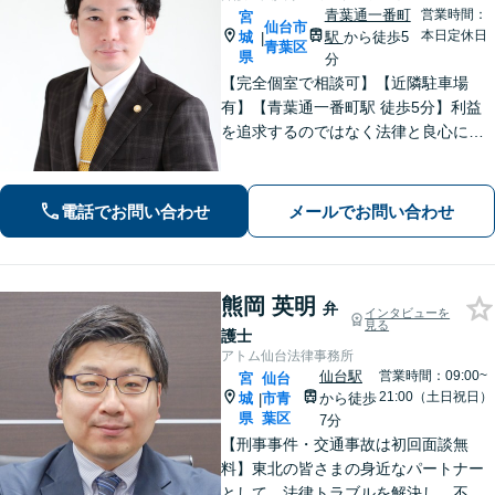
青葉通一番町
営業時間：
宮
仙台市
本日定休日
城
駅
から徒歩5
|
青葉区
県
分
【完全個室で相談可】【近隣駐車場
有】【青葉通一番町駅 徒歩5分】利益
を追求するのではなく法律と良心に従
って紛争の解決をすることが大切だと
考えています。依頼者様の意向を丁寧
にお聞きしご要望に沿った解決をする
電話でお問い合わせ
メールでお問い合わせ
ように心がけています。お気軽にご相
談ください。
熊岡 英明
弁
インタビューを
見る
護士
アトム仙台法律事務所
仙台駅
営業時間：09:00~
宮
仙台
21:00（土日祝日）
城
市青
から徒歩
|
県
葉区
7分
【刑事事件・交通事故は初回面談無
料】東北の皆さまの身近なパートナー
として、法律トラブルを解決し、不安