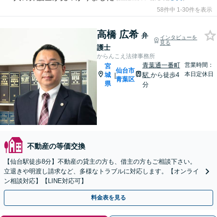
58件中 1-30件を表示
高橋 広希
弁
インタビューを
見る
護士
からんこえ法律事務所
青葉通一番町
営業時間：
宮
仙台市
本日定休日
城
駅
から徒歩4
|
青葉区
県
分
不動産の等価交換
【仙台駅徒歩8分】不動産の貸主の方も、借主の方もご相談下さい。
立退きや明渡し請求など、多様なトラブルに対応します。【オンライ
ン相談対応】【LINE対応可】
料金表を見る