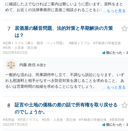
に確認した上でなければご案内は難しいように思います。資料をまと
として旧借地法が適用されます。 なお、適用される法律が旧借地
めて、お近くの法律事務所に直接ご相談されることをお勧めいたしま
法、借地借家法のいずれであったとしても、家主側の更新拒絶には正
す。
当事由が必要とされており、裁判実務上も容易には認められていませ
ん。 ただし、借地借家法が施行された平成４年８月１日以降に借地
7
居酒屋の騒音問題、法的対策と早期解決の方策
契約が締結されている場合、契約の更新がないことを前提とする一般
定期借地権となっている可能性もあるので、契約内容の確認をしてみ
は？
てください。 ※本来、借地借家法では、契約を更新しないことを内
#近隣トラブル（隣人・騒音・ペット問題）
#建築トラブル
#不動産の等価交換
容とする特約は、借地人に不利な特約として無効とされます。 しか
#住民・入居者・買主側
しながら、存続期間を50年以上とする借地契約を締結するに際し、３
2022年9月22日
役にたった
1
つの特約（①契約の更新なし、②建物の築造による期間の延長なし、
③建物買取請求をしない）を付ける、一般定期借地権を設定するこが
内藤 政信
弁護士
認められています（借地借家法22条）。 【参考】借地借家法 第２２条
一般的な流れは、民事調停申し立て、不調なら訴訟になります。 いず
（一般定期借地権） 存続期間を５０年以上として借地権を設定する
れも慰謝料と相手がなすべき防音対策を講じることを求めること、 あ
場合においては、第９条及び第１６条の規定にかかわらず、契約の更
るいは営業時間の短縮を求めることになるでしょう。
新（更新の請求及び土地の使用の継続によるものを含む。次条第１項
において同じ。）及び建物の築造による存続期間の延長がなく、並び
に第１３条の規定による買取りの請求をしないこととする旨を定める
ことができる。この場合においては、その特約は、公正証書による等
8
証言や土地の価格の差の話で所有権を取り戻せる
書面によってしなければならない。
のでしょうか。
#境界線
#売買トラブル
#住民・入居者・買主側
#不動産の等価交換
#原状回復
2022年7月18日
役にたった
1