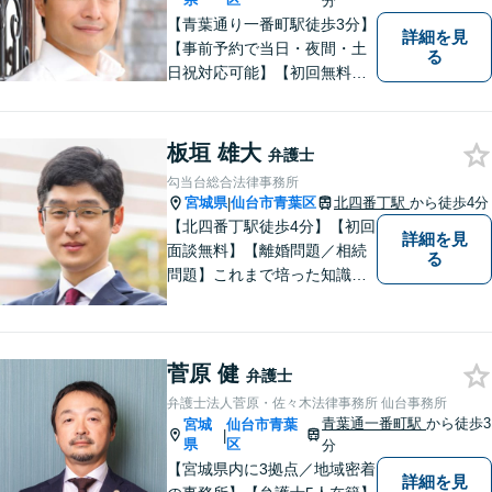
分
【青葉通り一番町駅徒歩3分】
詳細を見
【事前予約で当日・夜間・土
る
日祝対応可能】【初回無料相
談あり】
板垣 雄大
弁護士
勾当台総合法律事務所
宮城県
仙台市青葉区
北四番丁駅
から徒歩4分
|
【北四番丁駅徒歩4分】【初回
詳細を見
面談無料】【離婚問題／相続
る
問題】これまで培った知識と
経験をもとに、依頼者を最善
の解決に導けるよう全力でサ
ポートします。【休日／夜間
菅原 健
対応可能】丁寧かつ迅速多対
弁護士
応でお悩みを解決します。
弁護士法人菅原・佐々木法律事務所 仙台事務所
【明朗な料金体系】お気軽に
青葉通一番町駅
から徒歩3
宮城
仙台市青葉
|
ご相談下さい。
県
区
分
【宮城県内に3拠点／地域密着
詳細を見