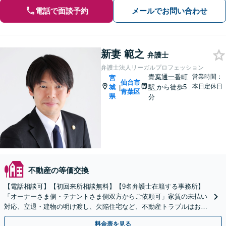
電話で面談予約
メールでお問い合わせ
新妻 範之
弁護士
弁護士法人リーガルプロフェッション
青葉通一番町
営業時間：
宮
仙台市
本日定休日
城
駅
から徒歩5
|
青葉区
県
分
不動産の等価交換
【電話相談可】【初回来所相談無料】【9名弁護士在籍する事務所】
「オーナーさま側・テナントさま側双方からご依頼可」家賃の未払い
対応、立退・建物の明け渡し、欠陥住宅など、不動産トラブルはお任
せください「早期相談で損失を最小限に抑える」
料金表を見る