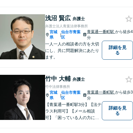
可】
浅沼 賢広
弁護士
弁護士法人青葉法律事務所
青葉通一番町駅
から徒歩4
宮城
仙台市青葉
|
県
区
分
一人一人の相談者の方を大切
詳細を見
にし、共に問題解決にあたり
る
ます。
竹中 大輔
弁護士
竹中法律事務所
青葉通一番町駅
から徒歩3
宮城
仙台市青葉
|
県
区
分
【青葉通一番町駅3分】【法テ
詳細を見
ラス利用可】【メール相談
る
可】「困っている人の力にな
りたい」という思いを強く持
って日々業務に取り組んでお