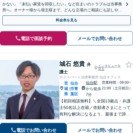
かない」「未払い家賃を回収したい」など住まいのトラブルは当事務
所へ。オーナー様から借主様まで、どんな立場のご相談にも話しやす
い弁護士が対応します。ＷＥＢ面談可。
料金表を見る
電話で面談予約
メールでお問い合わせ
城石 悠貴
弁
インタビューを
見る
護士
ネクスパート法律事務所 仙台オフィス
仙台駅
営業時間：09:00~
宮
仙台
21:00（土日祝日）
城
市青
から徒歩
|
県
葉区
7分
【初回相談無料】＼全国13拠点・弁護
士50名以上在籍／依頼者さまにとって
有利な解決になるよう、最後まで諦め
ずに闘います！借金問題/離婚・男女問
題/相続/交通事故/刑事事件など、ご相
電話でお問い合わせ
メールでお問い合わせ