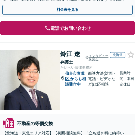
談可能】
料金表を見る
電話でお問い合わせ
鈴江 遼
北海道
インタビュー
を見る
弁護士
たいへい法律事務所
営業時
仙台市青葉
面談方法(対面・
区
からも相
電話・ビデオな
間：本日
談受付中
ど)は応相談
定休日
不動産の等価交換
【北海道・東北エリア対応】【初回相談無料】「立ち退き料に納得い