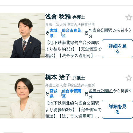
フェッショナルとして、常に
誠実な対応をすることをモッ
トーにしています。「相談し
浅倉 稔雅
弁護士
てよかった」と思ってもらえ
弁護士法人官澤綜合法律事務所
るような弁護士を目指し、
勾当台公園駅
から徒歩3
宮城
仙台市青葉
|
日々精進いたします。
県
区
分
【地下鉄南北線勾当台公園駅
詳細を見
より徒歩約3分】【完全個室で
る
相談】【法テラス適用可】十
分な準備と誠実な対応を心が
けております。法律問題でお
困りの方はお気軽にご相談く
橋本 治子
弁護士
ださい。
弁護士法人官澤綜合法律事務所
勾当台公園駅
から徒歩3
宮城
仙台市青葉
|
県
区
分
【地下鉄南北線勾当台公園駅
詳細を見
より徒歩約3分】【完全個室で
る
相談】【法テラス適用可】ト
ラブルにあってもなかなか声
を上げられない方々が安心し