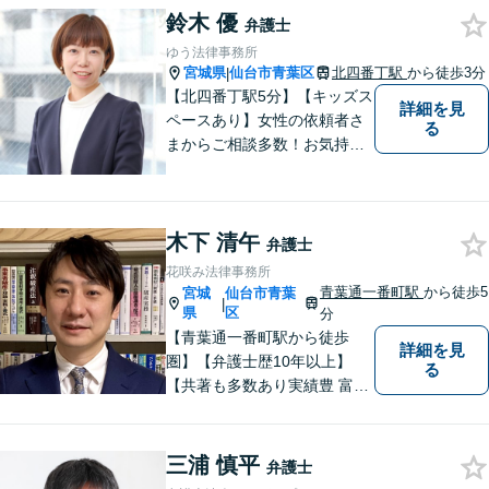
ります。 依頼者の思いに寄り
鈴木 優
弁護士
添い、丁寧な対応を心がけて
ゆう法律事務所
おりますので、ぜひご相談く
宮城県
仙台市青葉区
北四番丁駅
から徒歩3分
|
ださい。
【北四番丁駅5分】【キッズス
詳細を見
ペースあり】女性の依頼者さ
る
まからご相談多数！お気持ち
に寄り添うことを一番大切に
しています。離婚・男女問題
はお任せください！不貞慰謝
木下 清午
料請求／親権・養育費【労働
弁護士
問題】マタハラなど女性特有
花咲み法律事務所
のトラブルに迅速に対応【初
青葉通一番町駅
から徒歩5
宮城
仙台市青葉
|
回相談無料】
県
区
分
【青葉通一番町駅から徒歩
詳細を見
圏】【弁護士歴10年以上】
る
【共著も多数あり実績豊 富】
様々な業種の中小企業からの
ご依頼多数！企業の内情に精
通した深いアドバ イスが可
三浦 慎平
弁護士
能。借金・債務整理に関して