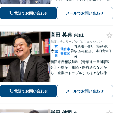
を安心に変えられるよう尽力いたしま
す。どんな些細なお悩みでも大丈夫で
電話でお問い合わせ
メールでお問い合わせ
すので、まずはお気軽にご相談くださ
い
髙田 英典
弁護士
弁護士法人リーガルプロフェッション
青葉通一番町
営業時間：
宮
仙台市
本日定休日
城
駅
から徒歩5
|
青葉区
県
分
初回来所相談無料【青葉通一番町駅5
分】不動産・相続・医療過誤などか
ら、企業のトラブルまで様々な法律問
題に全力を尽くします。ご相談者様の
お話をお聞きし、最善の解決策へと導
くことを最も重視しています。お困り
電話でお問い合わせ
メールでお問い合わせ
の方はご相談ください。9名の弁護士が
在籍
鎌田 健司