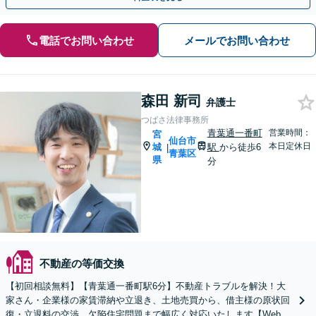
電話でお問い合わせ
メールでお問い合わせ
森田 新司
弁護士
つばさ法律事務所
青葉通一番町
営業時間：
宮
仙台市
本日定休日
城
駅
から徒歩6
|
青葉区
県
分
不動産の等価交換
【初回相談無料】【青葉通一番町駅6分】不動産トラブルを解決！大
家さん・企業様の家賃滞納や立退き、土地売買から、借主様の原状回
復・立退料の交渉、欠陥住宅問題まで幅広く対応いたします【Web面