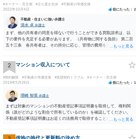
#オーナー・売主側
#立ち退き交渉
#不動産の等価交換
2022年10月4日
役にたった
2
不動産・住まいに強い弁護士
清水 卓
弁護士
まず、他の共有者の同意を得ないで行うことができる買取請求は、以
下の要件を充足する必要があります。 （共有物に関する負担） 第二百
五十三条 各共有者は、その持分に応じ、管理の費用を支払い、その
他共有物に関する負担を負う。 ２ 共有者が一年以内に前項の義務を
履行しないときは、他の共有者は、相当の償金を支払ってその者の持
分を取得することができる。 次に、共有物分割請求訴訟を提起した
2
マンション収入について
場合、他の共有者と和解ができれば、その和解内容に基づき解決とな
り、和解ができなければ、判決による解決となります。 ただ、判決
#契約解除
#不動産の等価交換
#賃貸契約トラブル
#オーナー・売主側
による解決の場合も、ご事案に応じて分割の仕方などバリエーション
2019年5月28日
役にたった
1
がいくつかあるため、一度、弁護士に直接相談し、アドバイスを受け
てみることもご検討下さい。
理崎 智英
弁護士
まずは対象のマンションの不動産登記事項証明書を取得して、権利関
係（誰がどのような割合で所有しているのか）を確認してください。
不動産登記事項証明書はお近くの法務局で取得することが出来ます。
お父さんが共有持分をもっていれば、お父様からの法定相続分につい
てたつをさんは権利をもっているので、相続分に応じた賃料収入をも
らう権利があります。
3
借地の地代と更新料の決め方