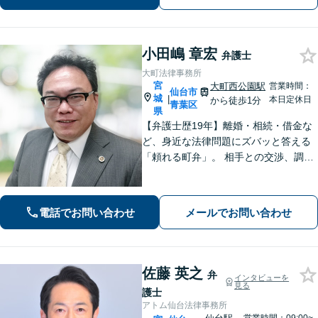
談ください【夜間・休日対応】
小田嶋 章宏
弁護士
大町法律事務所
宮
大町西公園駅
営業時間：
仙台市
城
|
本日定休日
から徒歩1分
青葉区
県
【弁護士歴19年】離婚・相続・借金な
ど、身近な法律問題にズバッと答える
「頼れる町弁」。 相手との交渉、調
停、裁判、各種手続まで、必要に応じ
て安心してお任せいただけます。 【相
談料30分1,100円】【大町西公園駅1
電話でお問い合わせ
メールでお問い合わせ
分】【夜間・休日対応可能】
佐藤 英之
弁
インタビューを
見る
護士
アトム仙台法律事務所