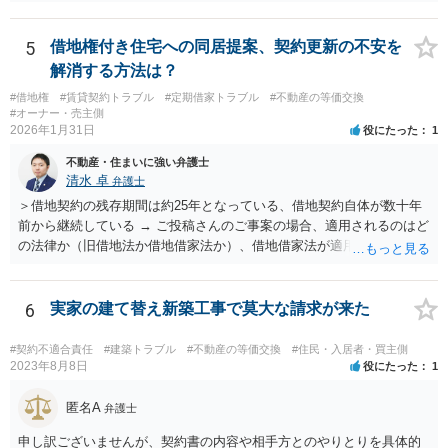
5
借地権付き住宅への同居提案、契約更新の不安を
解消する方法は？
#借地権
#賃貸契約トラブル
#定期借家トラブル
#不動産の等価交換
#オーナー・売主側
2026年1月31日
役にたった
1
不動産・住まいに強い弁護士
清水 卓
弁護士
＞借地契約の残存期間は約25年となっている、借地契約自体が数十年
前から継続している → ご投稿さんのご事案の場合、適用されるのはど
の法律か（旧借地法か借地借家法か）、借地借家法が適用される場合
だとして、一般定期借地権となっていないか（そもそも契約の更新が
ないことを前提とする契約か、借地借家法の更新に関する規定の適用
のある契約か）等につき、まず、お父様が締結されている契約書の内
6
実家の建て替え新築工事で莫大な請求が来た
容を確認の上、確かめてみる必要があるように思います。 その上
で、契約書の内容や適用される法律等に基づき、今後の対応を検討な
#契約不適合責任
#建築トラブル
#不動産の等価交換
#住民・入居者・買主側
されるべきでしょう。 借地契約自体が数十年前から継続している等
2023年8月8日
役にたった
1
の事情からしますと、ご投稿さんのご事案は、借地契約が締結された
時期によっては、借地借家法ではなく、旧借地法が適用されるご事案
匿名A
弁護士
かもしれません。 ※借地借家法の施行日が平成４年８月１日の関係
申し訳ございませんが、契約書の内容や相手方とのやりとりを具体的
で、平成４年７月３１日以前に締結された借地契約については、依然