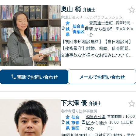
奥山 梢
弁護士
弁護士法人リーガルプロフェッション
青葉通一番町
営業時間：
宮
仙台市
本日定休日
城
駅
から徒歩5
|
青葉区
県
分
【初回来所相談無料】【当日相談可】
【秘密厳守】離婚、相続、借金問題、
交通事故など様々なお悩みについて、
誠実にお話しをうかがいスピーディー
な問題解決を目指します。まずはお気
軽にご相談下さい。
電話でお問い合わせ
メールでお問い合わせ
下大澤 優
弁護士
定禅寺通り法律事務所
勾当台公園
営業時間：10:00
宮
仙台
~18:00（土日祝
城
市青
駅
から徒歩
|
県
葉区
日）
10分
[初回相談無料][土日対応可] 離婚・男女