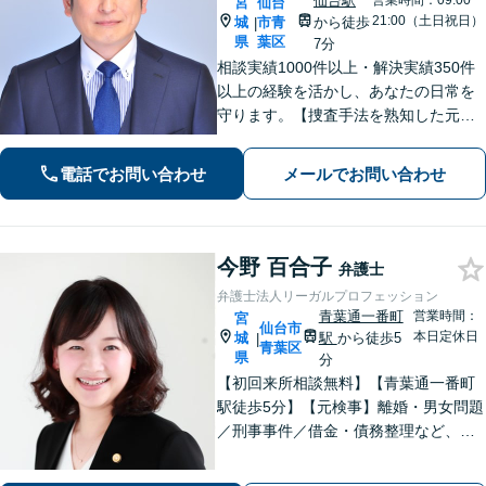
仙台駅
営業時間：09:00~
宮
仙台
21:00（土日祝日）
城
市青
から徒歩
|
県
葉区
7分
相談実績1000件以上・解決実績350件
以上の経験を活かし、あなたの日常を
守ります。【捜査手法を熟知した元警
察官弁護士・刑事事件加害者弁護・交
通事故に特化】
電話でお問い合わせ
メールでお問い合わせ
今野 百合子
弁護士
弁護士法人リーガルプロフェッション
青葉通一番町
営業時間：
宮
仙台市
本日定休日
城
駅
から徒歩5
|
青葉区
県
分
【初回来所相談無料】【青葉通一番町
駅徒歩5分】【元検事】離婚・男女問題
／刑事事件／借金・債務整理など、あ
らゆる法律問題に全力を尽くします。
ご相談者さまのお話を丁寧にうかが