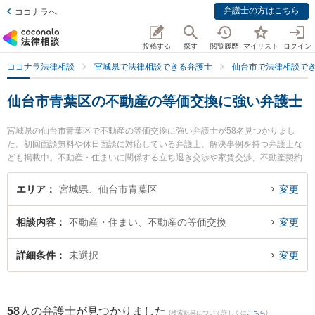
弁護士の方はこちら
ココナラへ
投稿する
探す
閲覧履歴
マイリスト
ログイン
ココナラ法律相談
宮城県で法律相談できる弁護士
仙台市で法律相談で
仙台市青葉区の不動産の等価交換に強い弁護士
宮城県の仙台市青葉区で不動産の等価交換に強い弁護士が58名見つかりまし
た。初回面談無料や休日面談に対応している弁護士、解決事例を持つ弁護士な
ども掲載中。不動産・住まいに関係する立ち退き交渉や家賃交渉、不動産契約
解除等の細かな分野での絞り込み検索もでき便利です。特にからんこえ法律事
務所の高橋 広希弁護士や弁護士法人リーガルプロフェッションの新妻 範之弁護
エリア
宮城県、仙台市青葉区
変更
士、つばさ法律事務所の森田 新司弁護士のプロフィール情報や弁護士費用、強
みなどが注目されています。『仙台市青葉区で土日や夜間に発生した不動産の
相談内容
不動産・住まい、不動産の等価交換
変更
等価交換のトラブルを今すぐに弁護士に相談したい』『不動産の等価交換のト
ラブル解決の実績豊富な近くの弁護士を検索したい』『初回相談無料で不動産
の等価交換を法律相談できる仙台市青葉区内の弁護士に相談予約したい』など
詳細条件
未選択
変更
でお困りの相談者さんにおすすめです。
58
人の弁護士が見つかりました
(検索結果について詳しくは
こちら
)