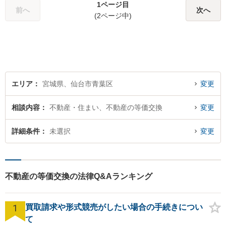
て暮らせるよう少しでも力に
1ページ目
前へ
次へ
なりたいと思っています。法
(2ページ中)
律問題でお困りの方はお気軽
にご相談ください。
エリア
宮城県、仙台市青葉区
変更
相談内容
不動産・住まい、不動産の等価交換
変更
詳細条件
未選択
変更
不動産の等価交換の法律Q&Aランキング
1
買取請求や形式競売がしたい場合の手続きについ
て