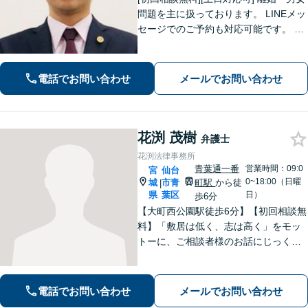
問題を主に扱っております。 LINEメッ
セージでのご予約も対応可能です。 LI
NEでのご予約をご希望の場合は、以下
のリンクからご登録ください。 https://l
in.ee/uFqpYWb
電話でお問い合わせ
メールでお問い合わせ
花渕 茂樹
弁護士
花渕法律事務所
青葉通一番
営業時間：09:0
宮
仙台
0~18:00（日曜
城
市青
町駅
から徒
|
県
葉区
日）
歩6分
【大町西公園駅徒歩6分】【初回相談無
料】「敷居は低く、志は高く」をモッ
トーに、ご相談者様のお話にじっくり
耳を傾けます！豊富な実績と専門知識
を武器に、不安を「その先の安心」へ
と変え、未来を見据えて全力で伴走い
電話でお問い合わせ
メールでお問い合わせ
たします。【電話・メール・WEB相談