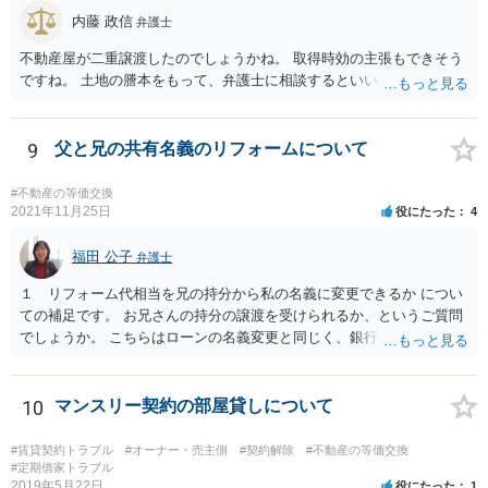
内藤 政信
弁護士
不動産屋が二重譲渡したのでしょうかね。 取得時効の主張もできそう
ですね。 土地の謄本をもって、弁護士に相談するといいでしょう。
9
父と兄の共有名義のリフォームについて
#不動産の等価交換
2021年11月25日
役にたった
4
福田 公子
弁護士
１ リフォーム代相当を兄の持分から私の名義に変更できるか につい
ての補足です。 お兄さんの持分の譲渡を受けられるか、というご質問
でしょうか。 こちらはローンの名義変更と同じく、銀行さんの承諾が
なければできません。 こちらも含めて銀行さんとよく協議されてくだ
さい。
10
マンスリー契約の部屋貸しについて
#賃貸契約トラブル
#オーナー・売主側
#契約解除
#不動産の等価交換
#定期借家トラブル
2019年5月22日
役にたった
1