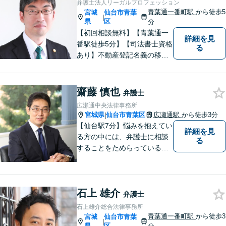
弁護士法人リーガルプロフェッション
も熟知。
青葉通一番町駅
から徒歩5
宮城
仙台市青葉
|
県
区
分
【初回相談無料】【青葉通一
詳細を見
番駅徒歩5分】【司法書士資格
る
あり】不動産登記名義の移転
など登記実務に多く携わって
きました。不動産・相続・遺
産分割のほか、交通事故・離
齋藤 慎也
弁護士
婚・借金などあらゆる法律問
広瀬通中央法律事務所
題に全力を尽くします。お困
宮城県
仙台市青葉区
広瀬通駅
から徒歩3分
|
りの方はまずはご相談くださ
【仙台駅7分】悩みを抱えてい
詳細を見
い。
る方の中には、弁護士に相談
る
することをためらっている方
もいらっしゃるかもしれませ
ん。しかし弁護士に相談する
ことで、スムーズな解決が期
石上 雄介
待できます。 どんなことで
弁護士
も、お気軽に相談ください。
石上雄介総合法律事務所
青葉通一番町駅
から徒歩3
宮城
仙台市青葉
|
県
区