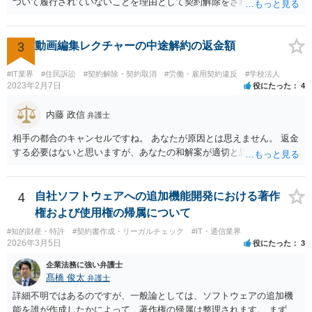
ついて履行されていないことを理由として契約解除をされた。そこ
で、既に開発を完了したものについての請負代金を請求できるか、と
いうご質問であると理解しました。 まず、「物理的にできない開発で
一方的に契約不履行のように伝えられ」とのことですが、「物理的に
3
動画編集レクチャーの中途解約の返金額
できない」と真に言えるのかどうか、なぜ「物理的にできない開発」
を請け負うことになったのかが問題です。 もし、「物理的にできな
#IT業界
#住民訴訟
#契約解除・契約取消
#労働・雇用契約違反
#学校法人
い」という意味が、単に「契約に記載された納期では間に合わない」
2023年2月7日
役にたった
4
ということであれば、それは単純に履行遅滞を理由とする債務不履行
ですから、契約解除は有効です。 「物理的にできない」が、そもそも
内藤 政信
弁護士
そのような開発は理論的に不可能（例えば、タイムマシンを作るとい
相手の都合のキャンセルですね。 あなたが原因とは思えません。 返金
う契約等）であれば、契約自体が無効になる可能性があります。 いず
する必要はないと思いますが、あなたの和解案が適切と思います。
れの場合であっても、結局は、上記の「物理的にできない」部分を除
いた部分は開発完了しているということですから、その部分に相当す
る請負代金は請求できる可能性があります。 ただし、当該開発完了部
4
自社ソフトウェアへの追加機能開発における著作
分だけでどれくらいの価値があるのか、が問題になります。 一般論は
以上で、より個別的なお話は、詳しい契約内容や開発内容を知る必要
権および使用権の帰属について
がありますので、正式に弁護士に相談することも検討された方がよい
#知的財産・特許
#契約書作成・リーガルチェック
#IT・通信業界
と思います。
2026年3月5日
役にたった
3
企業法務に強い弁護士
髙橋 俊太
弁護士
詳細不明ではあるのですが、一般論としては、ソフトウェアの追加機
能を誰が作成したかによって、著作権の帰属は整理されます。 まず、