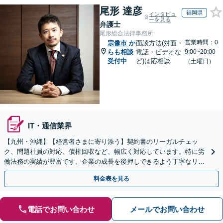
尾形 達彦
福岡県
インタビュ
ーを見る
弁護士
尾形総合法律事務所
営業時間：0
宗像市
か
面談方法(対面・
らも相談
電話・ビデオな
9:00~20:00
受付中
ど)は応相談
（土曜日）
IT・通信業界
【九州・沖縄】【経営者さまに寄り添う】契約書のリーガルチェッ
ク、問題社員の対応、債権回収など、幅広く対応しています。特に労
働法務の実績が豊富です。企業の成長を後押しできるよう丁寧なリー
ガルサービスを提供いたします。
料金表を見る
電話でお問い合わせ
メールでお問い合わせ