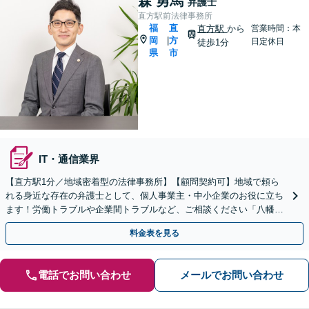
森 勇馬
弁護士
直方駅前法律事務所
福
直
直方駅
から
営業時間：本
岡
方
|
日定休日
徒歩1分
県
市
IT・通信業界
【直方駅1分／地域密着型の法律事務所】【顧問契約可】地域で頼ら
れる身近な存在の弁護士として、個人事業主・中小企業のお役に立ち
ます！労働トラブルや企業間トラブルなど、ご相談ください「八幡西
区・宮若市・鞍手町・小竹町・福智町・中間市など」
料金表を見る
電話でお問い合わせ
メールでお問い合わせ