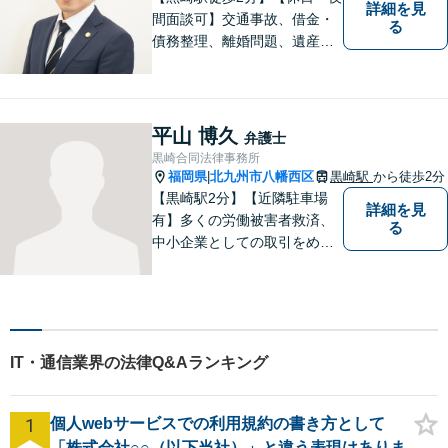
詳細を見
間面談可】交通事故、借金・
る
債務整理、離婚問題、遺産相
続など。ご依頼者さまが安心
して相談できる雰囲気作りを
心がけています。「こんなこ
と弁護士に相談してもいいの
平山 博久
弁護士
かな」と思わず、遠慮なくご
黒崎合同法律事務所
相談ください。
福岡県
北九州市八幡西区
黒崎駅
から徒歩2分
|
【黒崎駅2分】【近隣駐車場
詳細を見
有】多くの労働被害者救済、
る
中小企業としての取引をめぐ
る様々な紛争を取り扱ってき
ました。労働者側と使用者側
双方での経験を元に、アドバ
イスを行うことができます。
どんなことでもお気軽にご相
IT・通信業界の法律Q&Aランキング
談ください。
1
個人webサービスでの利用規約の書き方として
「株式会社○○（以下当社）」と違う表現はありま