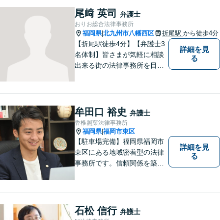
です。【丁寧な対応】
尾﨑 英司
弁護士
おりお総合法律事務所
福岡県
北九州市八幡西区
折尾駅
から徒歩4分
|
【折尾駅徒歩4分】【弁護士3
詳細を見
名体制】皆さまが気軽に相談
る
出来る街の法律事務所を目指
し、お一人おひとりに丁寧な
対応を心がけております。交
通事故・債務整理・相続・不
倫慰謝料のご相談は初回無料
牟田口 裕史
弁護士
です。【夜間・土日対応】
香椎照葉法律事務所
福岡県
福岡市東区
|
【駐車場完備】福岡県福岡市
詳細を見
東区にある地域密着型の法律
る
事務所です。信頼関係を築
き、早期の円満解決を目指し
ます。まずは、些細なことで
も構いませんので、お困りの
方は気軽にご相談ください。
石松 信行
弁護士