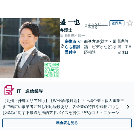
盛 一也
福岡県
インタビュー
を見る
弁護士
法律事務所盛一
営業時
宗像市
か
面談方法(対面・電
らも相談
話・ビデオなど)は
間：本日
受付中
応相談
定休日
IT・通信業界
【九州・沖縄エリア対応】【WEB面談対応】「上場企業～個人事業主
まで幅広い事業者に対し対応経験あり」各企業の特性や成長に応じ、
お悩みに対する最適な法的アドバイスを提供「密なコミュニケーショ
ンを通じ、適切な解決策をご提案」【休日・夜間相談可】
料金表を見る