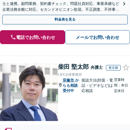
士と連携。顧問業務、契約書チェック、問題社員対応、事業承継など
企業法務全般に対応。セカンドオピニオン歓迎。不正調査、不祥事や
ハラスメントの対応・予防にも実績。事業を守り成長支援。
料金表を見る
電話でお問い合わせ
メールでお問い合わせ
柴田 堅太郎
弁護士
東京都
LBX法律事務所
営業時
宗像市
か
面談方法(対面・電
らも相談
話・ビデオなど)は
間：本日
受付中
応相談
定休日