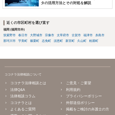
があるのか否か等） •開発案件に関わった生徒がユーザー企業の秘密を
タの活用方法とその対処を解説
漏洩しないような対策を講じる なお、インターネットを通じたプログ
ラミング教育の提供が、特定商取引法上の「特定継続的役務」のう
ち、「電子計算機又はワードプロセッサーの操作に関する知識又 は技
近くの市区町村を選び直す
術の教授」(いわゆるパソコン教室)に該当するか否かについて、消費者
庁及び経済産業省の検討の結果、「パソコンの操作に関する知識や技
福岡 (福岡市外)
術の教授と一体不可分とならない限り、『特定継続的役務』に該当し
筑紫野市
春日市
大野城市
宗像市
太宰府市
古賀市
福津市
糸島市
ない」ことが明らかにされています。 【参考】インターネットを通じ
那珂川市
宇美町
篠栗町
志免町
須恵町
新宮町
久山町
粕屋町
たプログラミング教育の提供が明確化されます~産業競争力強化法の
「グレーゾーン解消制度」の活用~（経済産業省サイト） https://www.
meti.go.jp/policy/jigyou_saisei/kyousouryoku_kyouka/shinjigyo-kaitaku
seidosuishin/press/141225_press.pdf
ココナラ法律相談について
ココナラ法律相談とは
ご意見・ご要望
法律Q&A
利用規約
法律相談コラム
プライバシーポリシー
ココナラとは
外部送信ポリシー
よくあるご質問
掲載をご検討の弁護士の方
へ