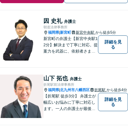
因 史礼
弁護士
朝道法律事務所
福岡県
新宮町
新宮中央駅
から徒歩5分
|
新宮町の弁護士【新宮中央駅1
詳細を見
2分】解決まで丁寧に対応。提
る
案力を武器に、依頼者さまの
お気持ちを優先した納得の解
決を目指します。相続・遺言
書作成／借金問題／離婚・不
貞慰謝料請求のご相談はお任
山下 拓也
弁護士
せください【夜間／休日相談
折尾駅前法律事務所
可（要予約）】
福岡県
北九州市八幡西区
折尾駅
から徒歩4分
|
【折尾駅 徒歩3分】 弁護士が
詳細を見
幅広いお悩みに丁寧に対応し
る
ます。一人の弁護士が最後ま
で責任をもって対応してくれ
るという安心感は小さな法律
事務所である当事務所の強み