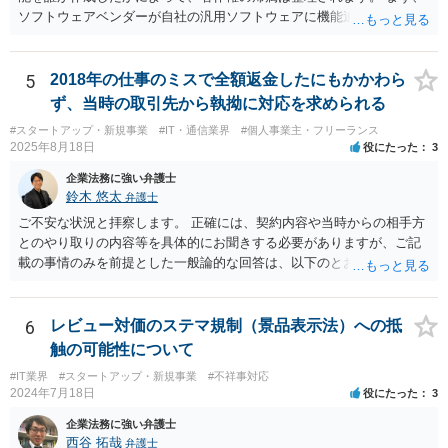
ソフトウェアベンダーが自社の汎用ソフトウェアに機能追加を行った
場合、そのプログラムを実際に作成したのがベンダーであれば、特段
の合意がない限り、追加部分を含めたプログラムの著作権は原則とし
てベンダーに帰属します。利用者が費用を負担している場合でも、そ
5
2018年の仕事のミスで全額返金したにもかかわら
れだけで著作権が利用者に移転するわけではありません。 一方、利用
ず、当時の取引先から執拗に対応を求められる
者側に認められるのは通常、その追加機能を含むソフトウェアを契約
#スタートアップ・新規事業
#IT・通信業界
#個人事業主・フリーランス
の範囲内で利用する権利（使用許諾）にとどまることが多く、その具
2025年8月18日
役にたった
3
体的な範囲は契約内容によって決まります。たとえば、当該利用者の
みが使用できるのか、ベンダーが他の顧客にも同様の機能を提供でき
企業法務に強い弁護士
るのか、といった点は契約によって調整されるのが一般的です。 ま
鈴木 悠太
弁護士
た、契約で特別の定めを設けることにより、追加機能の著作権を利用
ご不安な状況と拝察します。 正確には、契約内容や当時からの相手方
者に帰属させる、あるいはベンダーに帰属させつつ利用者に独占的な
とのやり取りの内容等を具体的にお聞きする必要がありますが、ご記
使用権を認めるといった整理をすることも可能です。 したがって、費
載の事情のみを前提とした一般論的な回答は、以下のとおりです。 ①
用負担のみをもって著作権の帰属が決まるものではなく、著作物を創
相手方が主張し得た損害賠償請求権は、すでに消滅時効（2020年改正
作した主体と、当事者間の契約内容によって決まると考えられます。
前の商事消滅時効、不法行為消滅時効）にかかっている可能性が高い
です。 ②相手方の報告要求については、法的には従う義務はないでし
6
レビュー対価のステマ規制（景品表示法）への抵
ょう。 ③すでに対応は完了しており、もし相手方から今後具体的な法
触の可能性について
的請求ないし措置がなされれば改めて検討するという方針でもよいよ
#IT業界
#スタートアップ・新規事業
#不祥事対応
うに思われます。
2024年7月18日
役にたった
3
企業法務に強い弁護士
西谷 拓哉
弁護士