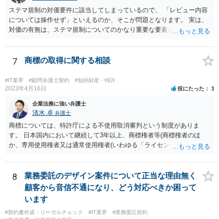
ステマ規制の対価要件に該当してしまっているので、 「レビュー内容
については操作せず」といえるのか、そこが問題となります。 実は、
対価の有無は、ステマ規制についてのかなり重要な要素となります。
近時ステマ規制で初の行政処分を受けたケースは、高評価を付けるこ
とを条件に割り引くサービスを提供していたケースですが、 明示的に
高評価と指示していなくても、全件報酬を支払うことを約してレビュ
7
商標の取得に関する相談
ーをさせるということになれば、結局はそれはレビュー内容について
事業者が関与していると評価され「事業者による表示（広告）」と判
#IT業界
#顧問弁護士契約
#知的財産・特許
断される余地は残るといえるでしょう。 あくまで、自身の嗜好に基づ
2023年4月16日
役にたった
3
く、自主的なレビューでなければステマ規制にひっかかる可能性があ
企業法務に強い弁護士
るのです。 ※消費者庁のステマ規制の運用ガイドラインであるhttps://
清水 卓
弁護士
www.caa.go.jp/policies/policy/representation/fair_labeling/guideline/ass
商標については、特許庁による不使用取消審判という制度がありま
ets/representation_cms216_230328_03.pdf の５頁（イ）、２（１）参
す。 日本国内において継続して3年以上、商標権者等(商標権者のほ
照
か、専用使用権者又は通常使用権者(いわゆる「ライセンシー」)が、指
定商品・指定役務について登録商標の使用をしていない場合、誰で
も、その指定商品・指定役務に関する商標登録を取り消すことについ
て、審判を請求することができます(商標法第50条第1項)。 また、登録
8
業務委託のデザイン案件について正当な理由無く
商標を有する企業から対象となる商標権を譲り受ける方法もあり得ま
顧客から音信不通になり、どう対応べきか困って
す。 いずれにしても、詳しい事情に基づく判断を要するご事案かと思
います
われますので、一度、商標権に詳しい弁護士や弁理士に直接相談の
#契約書作成・リーガルチェック
#IT業界
#業務委託契約
上、今後の方針の検討をなさってみるとよろしいかと思います。