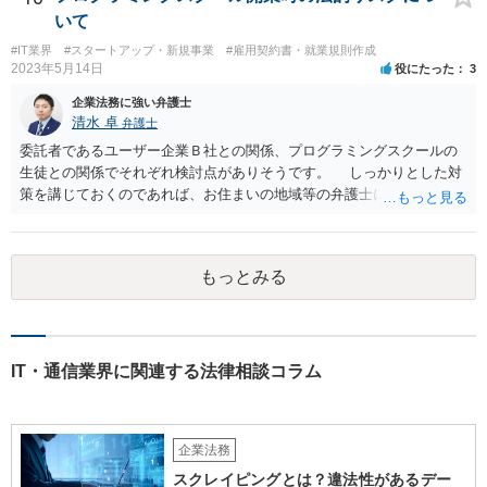
いて
#IT業界
#スタートアップ・新規事業
#雇用契約書・就業規則作成
2023年5月14日
役にたった
3
企業法務に強い弁護士
清水 卓
弁護士
委託者であるユーザー企業Ｂ社との関係、プログラミングスクールの
生徒との関係でそれぞれ検討点がありそうです。 しっかりとした対
策を講じておくのであれば、お住まいの地域等の弁護士に直接相談の
上、スクールの開業前から契約書等の準備を進めていくことをご検討
下さい。 (委託であるユーザー企業Ｂ社との関係) 例えば、 •プログラ
ミングスクールの生徒が開発案件に関わることを事前に把握•承諾して
もっとみる
いるか •準委任契約で要求される受託者の善管注意義務を果たせるか •
開発に関わった生徒がユーザー企業Ｂ社との間でプログラミングスク
ールＡ社が負っている秘密保持義務に違反しないようにする対策を講
じる (プログラミングスクールの生徒との関係) 例えば、 •プログラミ
ングスクールと生徒との間の契約関係•内容の整備（プログラミング講
IT・通信業界に関連する法律相談コラム
座の受講のみならず、開発案件の手伝いる等の対外的な関係も生ずる
ため) •ユーザー企業Ｂ社の開発案件を手伝った期間•時間が労務の提供
や受託業務の遂行として扱われれないか（これらの対価としての給与•
企業法務
報酬の発生の有無等） •生徒のミス等により発生した損害の責任の所在
（プログラミングスクールが責任を負う範囲、生徒が責任を負うこと
スクレイピングとは？違法性があるデー