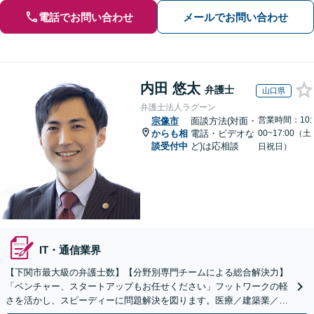
電話でお問い合わせ
メールでお問い合わせ
内田 悠太
弁護士
山口県
弁護士法人ラグーン
営業時間：10:
宗像市
面談方法(対面・
からも相
電話・ビデオな
00~17:00（土
談受付中
ど)は応相談
日祝日）
IT・通信業界
【下関市最大級の弁護士数】【分野別専門チームによる総合解決力】
「ベンチャー、スタートアップもお任せください」フットワークの軽
さを活かし、スピーディーに問題解決を図ります。医療／建築業／情