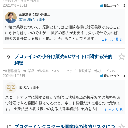
#音信不通・行方不明の相手
2021年8月25日
役にたった
3
企業法務に強い弁護士
南摩 雄己
弁護士
中途の業務について、原則としてはご相談者様に対応義務があること
にかわりはないのですが、 顧客の協力が必要不可欠な場合であれば、
顧客の責任による履行不能、と考えることができます。 トラブルにな
った時のことを考え、履行不能に至る経緯については日付付きのメモ
などで 簡単にでもまとめておくこと、顧客とのやり取りのログを証拠
として保存しておくこともお勧めいたします。
9
プロテインの小分け販売ECサイトに関する法的
相談
#商標権侵害
#IT業界
#製造業
#スタートアップ・新規事業
#法人・ビジネス
2024年4月3日
役にたった
1
匿名A
弁護士
スタートアップに関する細かな相談は法律相談の掲示板での無料相談
で対応できる範囲を超えてるのと、ネット情報だけに頼るのは危険で
す。 企業法務の取り扱いのある法律事務所に予約を入れて、リーガル
リスクチェックの法務サービスのご依頼をされることをお勧め致しま
す。
10
プログラミングスクール開業時の法的リスクにつ