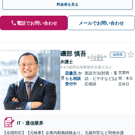
報通信／卸売業／製造業／不動産など、幅広い業種に対応
料金表を見る
電話でお問い合わせ
メールでお問い合わせ
磯部 慎吾
福岡県
インタビュ
ーを見る
弁護士
A＆S福岡法律事務所弁護士法人
営業時
宗像市
か
面談方法(対面・電
らも相談
話・ビデオなど)は
間：本日
受付中
応相談
定休日
IT・通信業界
【全国対応】【元検事】企業内勤務経験あり。元裁判官など同僚弁護