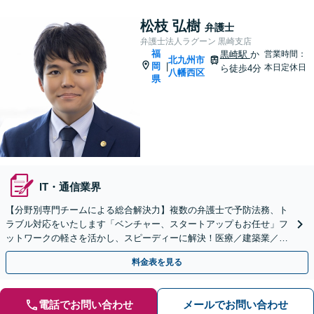
松枝 弘樹
弁護士
弁護士法人ラグーン 黒崎支店
福
黒崎駅
か
営業時間：
北九州市
岡
|
本日定休日
ら徒歩4分
八幡西区
県
IT・通信業界
【分野別専門チームによる総合解決力】複数の弁護士で予防法務、ト
ラブル対応をいたします「ベンチャー、スタートアップもお任せ」フ
ットワークの軽さを活かし、スピーディーに解決！医療／建築業／情
報通信／卸売業／製造業／不動産など、幅広い業種に対応
料金表を見る
電話でお問い合わせ
メールでお問い合わせ