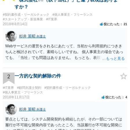
すか？
#契約書作成・リーガルチェック
#個人事業主・フリーランス
#スタートアップ・新規事業
#IT業界
2018年8月14日
役にたった
21
杉井 英昭
弁護士
Webサービスの運営をされるにあたって、当初から利用規約につきき
ちんと検討されていて、素晴らしいですね。 個人事業主の場合であっ
ても、「当社」でも問題はありません。 もっとも、表現に違和感があ
るというのであれば、屋号を使うとよいでしょう。 例えば、田中一郎
さんが「ABCウェブサービス」の屋号で事業を運営する際には、「当
社」の代わりに「ABCウェブサービス」とか「ABCWS」を使う等で
2
一方的な契約解除の件
す。
#IT業界
#顧問弁護士契約
#契約書作成・リーガルチェック
#個人事業主・フリーランス
2018年11月17日
役にたった
4
杉井 英昭
弁護士
要点としては、システム開発契約を締結したが、その一部については
履行が不可能な開発内容であったところ、当該履行が不可能な開発に