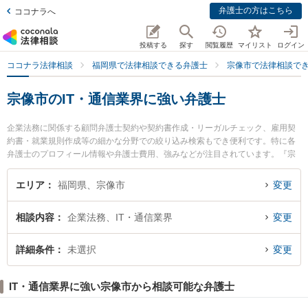
弁護士の方はこちら
ココナラへ
投稿する
探す
閲覧履歴
マイリスト
ログイン
ココナラ法律相談
福岡県で法律相談できる弁護士
宗像市で法律相談で
宗像市のIT・通信業界に強い弁護士
企業法務に関係する顧問弁護士契約や契約書作成・リーガルチェック、雇用契
約書・就業規則作成等の細かな分野での絞り込み検索もでき便利です。特に各
弁護士のプロフィール情報や弁護士費用、強みなどが注目されています。『宗
像市で土日や夜間に発生したIT・通信業界のトラブルを今すぐに弁護士に相談
したい』『IT・通信業界のトラブル解決の実績豊富な近くの弁護士を検索した
エリア
福岡県、宗像市
変更
い』『初回相談無料でIT・通信業界を法律相談できる宗像市内の弁護士に相談
予約したい』などでお困りの相談者さんにおすすめです。
相談内容
企業法務、IT・通信業界
変更
詳細条件
未選択
変更
IT・通信業界に強い宗像市から相談可能な弁護士