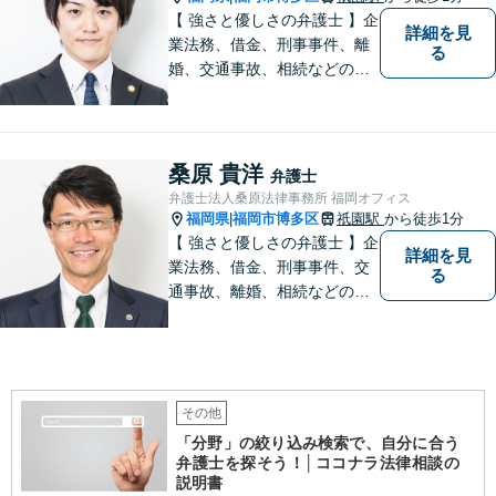
【 強さと優しさの弁護士 】企
詳細を見
業法務、借金、刑事事件、離
る
婚、交通事故、相続などのご
相談を承っております。まず
はお気軽にご相談ください。
チーム体制による迅速で最適
なリーガルサービスを提供い
桑原 貴洋
弁護士
たします。
弁護士法人桑原法律事務所 福岡オフィス
福岡県
福岡市博多区
祇園駅
から徒歩1分
|
【 強さと優しさの弁護士 】企
詳細を見
業法務、借金、刑事事件、交
る
通事故、離婚、相続などのご
相談を承っております。まず
はお気軽にご相談ください。
チーム体制による迅速で最適
なリーガルサービスを提供い
たします。
その他
「分野」の絞り込み検索で、自分に合う
弁護士を探そう！│ココナラ法律相談の
説明書