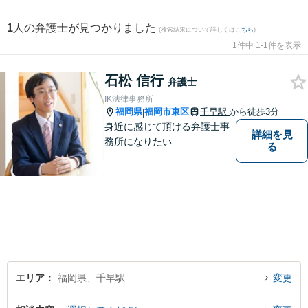
1
人の弁護士が見つかりました
(検索結果について詳しくは
こちら
)
1件中 1-1件を表示
石松 信行
弁護士
IK法律事務所
福岡県
福岡市東区
千早駅
から徒歩3分
|
身近に感じて頂ける弁護士事
詳細を見
務所になりたい
る
エリア
福岡県、千早駅
変更