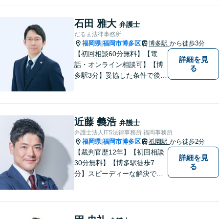
よう夜間や休日相談にも柔軟
に対応しております。安心し
石田 雅大
弁護士
てお任せください。
だるま法律事務所
福岡県
福岡市博多区
博多駅
から徒歩3分
|
【初回相談60分無料】【電
詳細を見
話・オンライン相談可】【博
る
多駅3分】妥協した条件で後悔
しないためには、早い段階で
の整理が重要です。 丁寧にお
話をお伺いし、状況に応じた
現実的な解決策をご提案いた
近藤 義浩
弁護士
しますので、まずはお気軽に
弁護士法人ITS法律事務所 福岡事務所
ご相談ください。
福岡県
福岡市博多区
祇園駅
から徒歩2分
|
【裁判官歴12年】【初回相談
詳細を見
30分無料】【博多駅徒歩7
る
分】スピーディーな解決で
「困った…」を「よかっ
た！」に。裁判官経験を武器
に、お困りごとを解決して、
「明日に向かって進む力」を