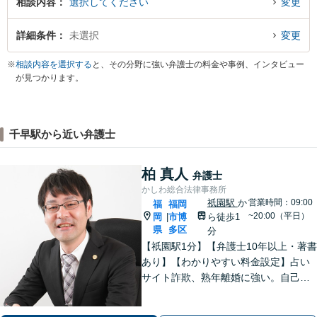
相談内容
選択してください
変更
詳細条件
未選択
変更
※
相談内容を選択する
と、その分野に強い弁護士の料金や事例、インタビュー
が見つかります。
千早駅から近い弁護士
柏 真人
弁護士
かしわ総合法律事務所
祇園駅
か
営業時間：09:00
福
福岡
~20:00（平日）
岡
市博
ら徒歩1
|
県
多区
分
【祇園駅1分】【弁護士10年以上・著書
あり】【わかりやすい料金設定】占い
サイト詐欺、熟年離婚に強い。自己破
産や自宅を残す債務整理にも対応。丁
寧なアドバイスに定評あり。出会い系