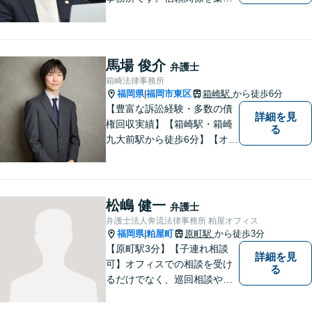
き、早期の円満解決を目指し
ます。まずは、些細なことで
も構いませんので、お困りの
方は気軽にご相談ください。
馬場 俊介
弁護士
箱崎法律事務所
福岡県
福岡市東区
箱崎駅
から徒歩6分
|
【豊富な訴訟経験・多数の債
詳細を見
権回収実績】【箱崎駅・箱崎
る
九大前駅から徒歩6分】【オン
ライン相談対応】離婚、相
続、交通事故、労働問題など
の日常的な法律トラブルから
ビジネス上の法的課題まで、
松嶋 健一
弁護士
各種法律相談、訴訟・債権回
弁護士法人奔流法律事務所 粕屋オフィス
収等のご依頼を承っておりま
福岡県
粕屋町
原町駅
から徒歩3分
|
す。
【原町駅3分】【子連れ相談
詳細を見
可】オフィスでの相談を受け
る
るだけでなく、巡回相談や出
張相談を定期的に実施、住民
の皆様のニーズに応えられる