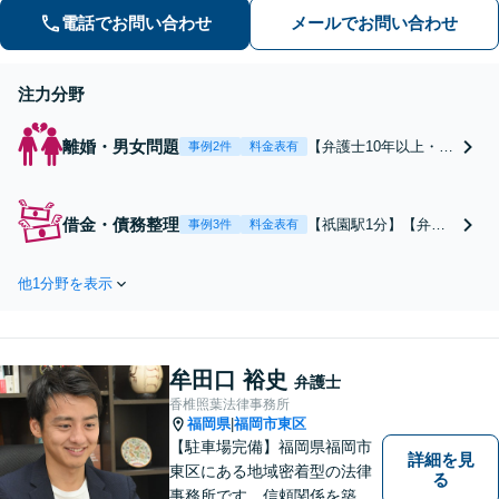
詐欺、刑事事件（博多警察署まで徒歩5
電話でお問い合わせ
メールでお問い合わせ
分）や相続にも対応。
注力分野
離婚・男女問題
【弁護士10年以上・著
事例2件
料金表有
書あり】【わかりやす
い料金設定】不貞した
側・された側の相談が
借金・債務整理
【祇園駅1分】【弁護
事例3件
料金表有
可能。離婚後の経済的
士歴10年以上】【マン
な不安をやさしく解
ションの一室が事務
決。熟年離婚に強い。
他1分野を表示
所】住宅ローンが返せ
離婚訴訟に強い。離婚
ない、でも自宅は手放
調停を起こされた方の
したくない。ご相談く
相談にも対応していま
ださい。督促ストッ
す。
牟田口 裕史
プ。優しく、親身に対
弁護士
応いたします。【初回
香椎照葉法律事務所
福岡県
福岡市東区
|
面談無料】【後払い利
【駐車場完備】福岡県福岡市
用可】【休日・夜間面
詳細を見
談可】
東区にある地域密着型の法律
る
事務所です。信頼関係を築