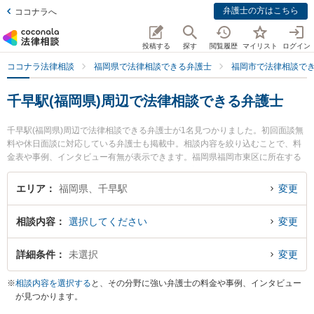
弁護士の方はこちら
ココナラへ
投稿する
探す
閲覧履歴
マイリスト
ログイン
ココナラ法律相談
福岡県で法律相談できる弁護士
福岡市で法律相談で
千早駅(福岡県)周辺で法律相談できる弁護士
千早駅(福岡県)周辺で法律相談できる弁護士が1名見つかりました。初回面談無
料や休日面談に対応している弁護士も掲載中。相談内容を絞り込むことで、料
金表や事例、インタビュー有無が表示できます。福岡県福岡市東区に所在する
千早駅は特にIK法律事務所の石松 信行弁護士のプロフィール情報や弁護士費
用、強みなどが注目されています。『消費者金融の債務整理のトラブルを勤務
エリア
福岡県、千早駅
変更
先から通いやすい千早駅周辺に事務所を構える弁護士に面談予約したい』『消
費者金融の債務整理のトラブル解決の実績豊富な千早駅近くの弁護士を検索し
相談内容
選択してください
変更
たい』『初回無料で消費者金融の債務整理を法律相談できる千早駅付近の弁護
士に面談予約したい』などでお困りの相談者さんにおすすめです。
詳細条件
未選択
変更
※
相談内容を選択する
と、その分野に強い弁護士の料金や事例、インタビュー
が見つかります。