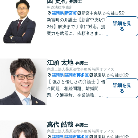
因 史礼
弁護士
サポートします。
朝道法律事務所
福岡県
新宮町
新宮中央駅
から徒歩5分
|
新宮町の弁護士【新宮中央駅1
詳細を見
2分】解決まで丁寧に対応。提
る
案力を武器に、依頼者さまの
お気持ちを優先した納得の解
決を目指します。相続・遺言
書作成／借金問題／離婚・不
貞慰謝料請求のご相談はお任
江頭 太地
弁護士
せください【夜間／休日相談
弁護士法人桑原法律事務所 福岡オフィス
可（要予約）】
福岡県
福岡市博多区
祇園駅
から徒歩1分
|
【 強さと優しさの弁護士 】借
詳細を見
金問題、相続問題、離婚問
る
題、交通事故、企業法務、刑
事事件などのご相談を承って
おります。まずはお気軽にご
相談ください。チーム体制に
よる迅速で最適なリーガルサ
萬代 皓哉
弁護士
ービスを提供いたします。
弁護士法人桑原法律事務所 福岡オフィス
福岡県
福岡市博多区
祇園駅
から徒歩1分
|