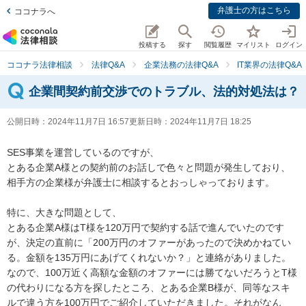
弁護士の方はこちら
ココナラへ
投稿する
探す
閲覧履歴
マイリスト
ログイン
ココナラ法律相談
法律Q&A
企業法務の法律Q&A
IT業界の法律Q&A
企業間契約前交渉でのトラブル、法的対処法は？
公開日時：
2024年11月7日 16:57
更新日時：
2024年11月7日 18:25
SES事業を運営しているのですが、

とある企業A様との契約前のお話しで色々と問題が発生しており、
相手方の企業様が弁護士に相談するとおっしゃっております。

特に、大きな問題として、

とある企業A様はT様を120万円で契約する話で進んでいたのです
が、決定の直前に「200万円のオファーがあったので決めかねてい
る。金額を135万円にあげてくれないか？」と連絡がありました。
なので、100万近く高額な金額のオファーには勝てないだろうとT様
の代わりになる方を探したところ、とある企業B様が、同等なスキ
ルで違う方を100万円でご紹介していただきました。それがなん