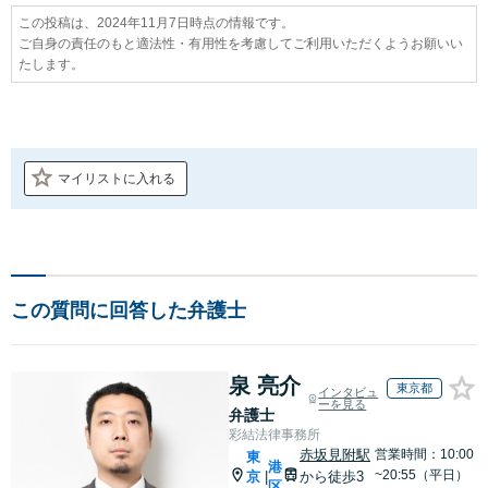
この投稿は、2024年11月7日時点の情報です。
ご自身の責任のもと適法性・有用性を考慮してご利用いただくようお願いい
たします。
マイリストに入れる
この質問に回答した弁護士
泉 亮介
東京都
インタビュ
ーを見る
弁護士
彩結法律事務所
赤坂見附駅
営業時間：10:00
東
港
~20:55（平日）
京
から徒歩3
|
区