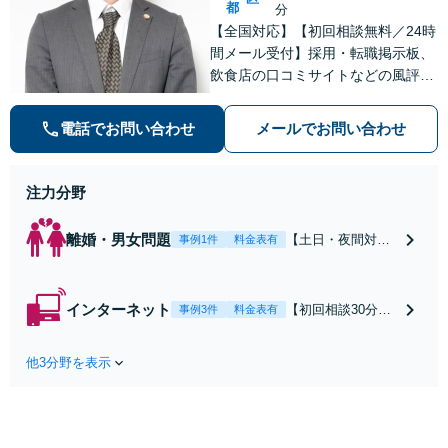
都
分
【全国対応】【初回相談無料／24時
間メール受付】採用・転職掲示板、
飲食店の口コミサイトなどの風評被
害対策など実績あり！【刑事】犯罪
の種類を問わず相談可。可能な限り
電話でお問い合わせ
メールでお問い合わせ
早期対応で駆けつけサポート【労
働】不当解雇・残業代請求はおまか
せください
注力分野
離婚・男女問題
【土日・夜間対応
事例1件
料金表有
可】【初回相談30
分無料】「相手方
から書面を提示さ
インターネット
【初回相談30分無
事例3件
料金表有
れたら、サインす
料】状況に応じて
る前にご相談を」
手段を使い分け、
経験豊富な弁護士
他3分野を表示
適切な方法で投稿
が全力で交渉にあ
の削除・発信者情
たります！相手方
報開示請求をおこ
と直接話す精神的
ないます「企業や
負担を軽減「弁護