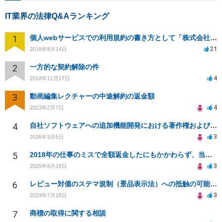
IT業界の法律Q&Aランキング
1
個人webサービスでの利用規約の書き方として「株式会社○○（以下当社）」と違う表現はありますか？
21
2018年8月14日
2
一方的な契約解除の件
4
2018年11月17日
3
動画編集レクチャーの中途解約の返金額
4
2023年2月7日
4
自社ソフトウェアへの追加機能開発における著作権および使用権の帰属について
3
2026年3月5日
5
2018年の仕事のミスで全額返金したにもかかわらず、当時の取引先から執拗に対応を求められる
3
2025年8月18日
6
レビュー対価のステマ規制（景品表示法）への抵触の可能性について
3
2024年7月18日
7
商標の取得に関する相談