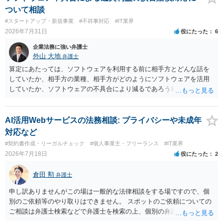
ついて相談
#スタートアップ・新規事業
#不祥事対応
#IT業界
2026年7月31日
役にたった
6
企業法務に強い弁護士
外山 大地
弁護士
算定にあたっては、ソフトウェアを利用する前に相手方とどんな話を
していたか、相手方の業種、相手方がどのようにソフトウェアを活用
していたか、ソフトウェアの不具合により減るであろう相手方の将来
の収入がどの程度得られる見込みであったか等、精査する必要があり
ます。 すでに王先生からも回答されている通り、最寄りの弁護士に相
談されることをお勧めします。
AI活用Webサービスの法務相談: プライバシーや未成年
対応など
#契約書作成・リーガルチェック
#個人事業主・フリーランス
#IT業界
2026年7月18日
役にたった
2
倉田 勲
弁護士
申し訳ありませんがこの場は一般的な法律相談をする場ですので、個
別のご依頼等のやり取りはできません。 スポットのご依頼についての
ご相談は弁護士検索などで弁護士を検索の上、個別の弁護士にご連絡
ください。