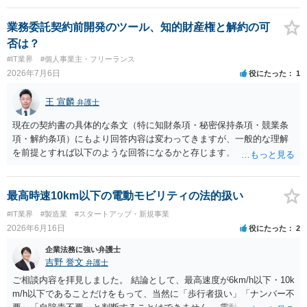
業務委託契約前開発のツール、知的財産権と解約の可
否は？
#IT業界
#個人事業主・フリーランス
2026年7月6日
役にたった
1
王 宣麟
弁護士
現在の契約書の具体的な条文（特に知財条項・秘密保持条項・競業条
項・解約条項）にもより回答内容は変わってきますが、一般的な理解
を前提とすれば以下のような回答になるかと存じます。 ・ツールの作
成・提供自体が業務委託の成果物の範囲に含まれていないのであれ
ば、相談者様が独自に開発したツールであるため知的財産が相談者様
に帰属する ・相手方の同意が得られるのであれば、契約を合意解除す
最高時速10km以下の電動モビリティの法的扱い
ることも可能。ただし合意解除する場合の条項については、契約書上
#IT業界
#製造業
#スタートアップ・新規事業
の他の条項との兼ね合いで不利にならないよう調整が必要 ・契約を残
2026年6月16日
役にたった
2
す場合は、競業避止義務が契約上課されているのであれば、同業に納
品することが難しくなるケースもある。他方で契約終了後であっても
企業法務に強い弁護士
「●年間、競業避止義務が存続する」という建付けになっている場合
吉野 誉文
弁護士
は、契約終了後であっても注意が必要 ということになるかと存じま
ご相談内容を拝見しました。 結論として、最高速度が6km/h以下・10k
す。 ご不安であれば、契約書類等一式を持参して弁護士の相談される
m/h以下であることだけをもって、当然に「歩行者扱い」「ナンバー不
ことをお勧めします。