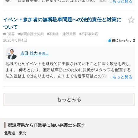
要」「自賠責不要」と判断することはできません。 電動キックボード
型のモビリティは、道路交通法・道路運送車両法上、特定小型原動機
付自転車または原動機付自転車に該当する可能性があります。特定小
型原動機付自転車に該当する場合、免許は不要でも、保安基準への適
イベント参加者の無断駐車問題への法的責任と対策に
合、ナンバー取得、自賠責保険加入は必要です。 WALKCARについて
ついて
は、メーカー公表情報上、警察庁・国土交通省により、一定の10km/h
#IT業界
#顧問弁護士契約
#不動産・建設業界
#不祥事対応
以下モデルについて道路交通法上の車両に当たらず、歩行者扱いと整
2026年6月4日
役にたった
2
理された旨が案内されています。 もっとも、これはWALKCARの構
造・形状・操作方法等を踏まえた個別整理と考えるべきで、「最高速
吉田 雄大
弁護士
度10km/h以下の電動モビリティ一般がすべて歩行者扱いになる」とい
う一般基準が公表されているわけではありません。 したがって、小型
地域のためイベントを継続的に主催されていることに深く敬意を表し
電動キックボードを開発・販売する場合には、「低速だからナンバー
ます。 仰るとおり、無断駐車防止のために貴殿がスタッフを配置する
不要」と判断せず、具体的な仕様を前提に、警察庁・国土交通省・地
法的義務まではありません。あくまでも近隣店舗との関係を良好に保
方運輸局等へ事前確認することをおすすめします。
つための「工夫」に過ぎません。 長く関係を続けていればいろいろな
要望も出てくるかと思いますが、要望自体の切実さ、イベントへの影
響に加えて、対応コスト、地域の方々との協力関係維持のためどの程
もっとみる
度有用かを総合的に考えながら進めていくのが良いかと存じます。
都道府県からIT業界に強い弁護士を探す
北海道・東北