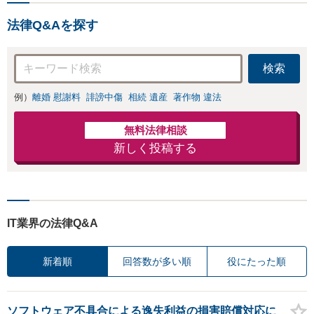
お店の風評被害対
士の交渉で慰謝料
策／売り上げ低下
金額アップ／減額
法律Q&Aを探す
防止のために尽
交渉も対応可」
力」加害者側の対
【完全個室対応】
応可：開示請求の
検索
意見照会が来たと
きの対処法、被害
例）
離婚 慰謝料
誹謗中傷
相続 遺産
著作物 違法
者との示談交渉
無料法律相談
新しく投稿する
IT業界の法律Q&A
新着順
回答数が多い順
役にたった順
ソフトウェア不具合による逸失利益の損害賠償対応に