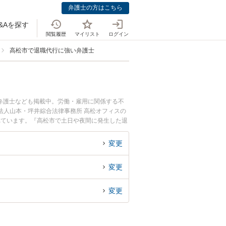
弁護士の方はこちら
&Aを探す
閲覧履歴
マイリスト
ログイン
高松市で退職代行に強い弁護士
弁護士なども掲載中。労働・雇用に関係する不
法人山本・坪井綜合法律事務所 高松オフィスの
れています。『高松市で土日や夜間に発生した退
談無料で退職代行を法律相談できる高松市内の弁
変更
変更
変更