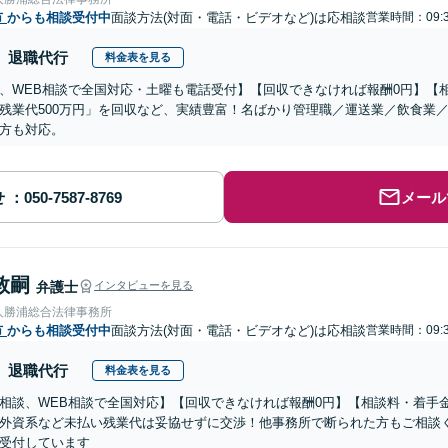
市
からも相談受付中
面談方法(対面・電話・ビデオなど)は応相談
営業時間：09:3
退職代行
料金表を見る
、WEB相談で全国対応・土曜も電話受付】【回収できなければ報酬0円】【相
残業代500万円」を回収など、実績豊富！名ばかり管理職／運送業／飲食業
方も対応。
せ
メール
敦嗣
弁護士
インタビューを見る
人勝浦総合法律事務所
市
からも相談受付中
面談方法(対面・電話・ビデオなど)は応相談
営業時間：09:3
退職代行
料金表を見る
相談、WEB相談で全国対応】【回収できなければ報酬0円】【相談料・着手
外資系など未払い残業代は妥協せずに交渉！他事務所で断られた方もご相談
受付しています