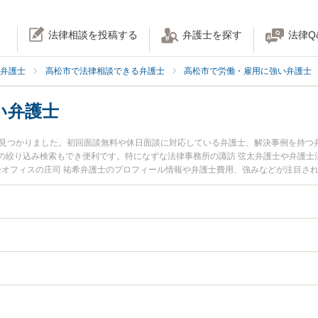
法律相談を投稿する
弁護士を探す
法律Q
弁護士
高松市で法律相談できる弁護士
高松市で労働・雇用に強い弁護士
い弁護士
名見つかりました。初回面談無料や休日面談に対応している弁護士、解決事例を持つ
の絞り込み検索もでき便利です。特になずな法律事務所の諏訪 弦太弁護士や弁護士
高松オフィスの庄司 祐希弁護士のプロフィール情報や弁護士費用、強みなどが注目さ
い』『退職代行のトラブル解決の実績豊富な近くの弁護士を検索したい』『初回相
さんにおすすめです。