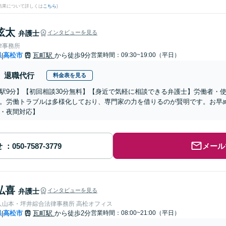
結果について詳しくは
こちら
)
弦太
弁護士
インタビューを見る
律事務所
県
高松市
瓦町駅
から徒歩9分
営業時間：09:30~19:00（平日）
|
退職代行
料金表を見る
駅9分】【初回相談30分無料】【身近で気軽に相談できる弁護士】労働者・
。労働トラブルは多様化しており、専門家の力を借りるのが賢明です。お早
・夜間対応】
せ
メール
弘喜
弁護士
インタビューを見る
弁護士法人山本・坪井綜合法律事務所 高松オフィス
県
高松市
瓦町駅
から徒歩2分
営業時間：08:00~21:00（平日）
|