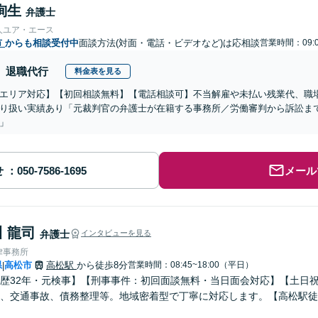
絢生
弁護士
人ユア・エース
市
からも相談受付中
面談方法(対面・電話・ビデオなど)は応相談
営業時間：09:0
退職代行
料金表を見る
エリア対応】【初回相談無料】【電話相談可】不当解雇や未払い残業代、職
り扱い実績あり「元裁判官の弁護士が在籍する事務所／労働審判から訴訟ま
」
せ
メール
 龍司
弁護士
インタビューを見る
律事務所
県
高松市
高松駅
から徒歩8分
営業時間：08:45~18:00（平日）
|
歴32年・元検事】【刑事事件：初回面談無料・当日面会対応】【土日
、交通事故、債務整理等。地域密着型で丁寧に対応します。【高松駅徒