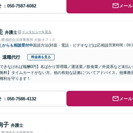
せ
メール
圭
弁護士
インタビューを見る
人勝浦総合法律事務所 大阪オフィス
市
からも相談受付中
面談方法(対面・電話・ビデオなど)は応相談
営業時間：09:3
退職代行
料金表を見る
できなければ報酬0円】名ばかり管理職／運送業／飲食業／外資系など未払
無料】タイムカードがない方、他の有効な証拠についてアドバイス。他事務
権利を守ります！
せ
メール
絢子
弁護士
人勝浦総合法律事務所