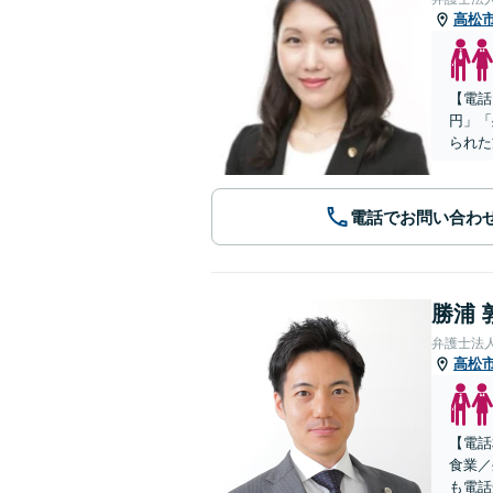
高松
【電話
円」「
られた
電話でお問い合わ
勝浦 
弁護士法
高松
【電話
食業／
も電話