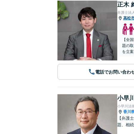
正木 
弁護士法
高松
【全国
題の取
を立案
電話でお問い合わ
小早川
小早川法
香川
【弁護士
題、相続