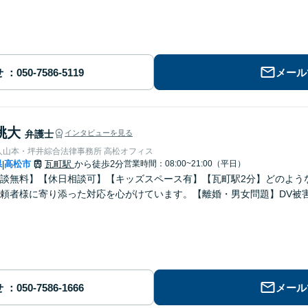
せ
メール
桃大
弁護士
インタビューを見る
弁護士法人山本・坪井綜合法律事務所 高松オフィス
県
高松市
瓦町駅
から徒歩2分
営業時間：08:00~21:00（平日）
|
談無料】【休日相談可】【キッズスペース有】【瓦町駅2分】どのよう
頼者様に寄り添った対応を心がけています。【離婚・男女問題】DV被
せ
メール