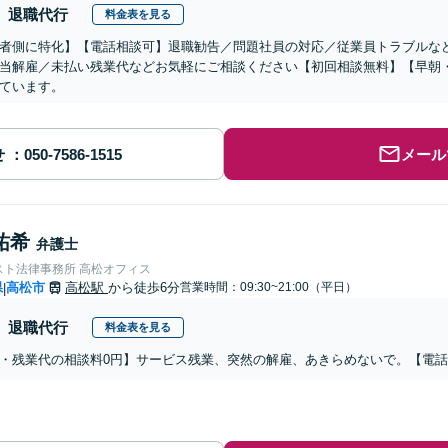
退職代行
料金表を見る
者側に特化】【電話相談可】退職勧告／問題社員の対応／従業員トラブルな
当解雇／未払い残業代などお気軽にご相談ください【初回相談無料】【早朝
ています。
せ
メール
祐希
弁護士
スト法律事務所 高松オフィス
県
高松市
高松駅
から徒歩6分
営業時間：09:30~21:00（平日）
|
退職代行
料金表を見る
・残業代の相談料0円】サービス残業、突然の解雇、あきらめないで。【電