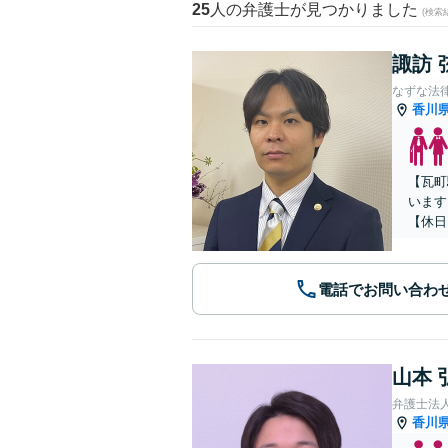
25
人の弁護士が見つかりました
(検索
諏訪 
なずな法
香川
【瓦町
います
【休日
電話でお問い合わ
山本 
香川