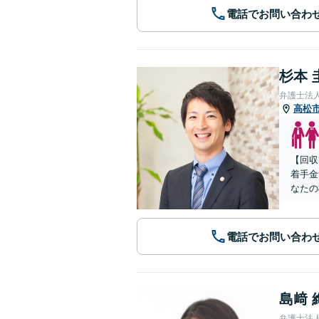
電話でお問い合わ
杉本 
弁護士法
高松
【回収
着手金
なたの
電話でお問い合わ
島﨑 
弁護士法