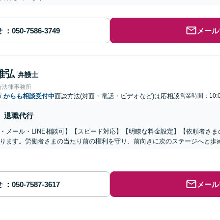
せ
メール
雅弘
弁護士
合法律事務所
市
からも相談受付中
面談方法(対面・電話・ビデオなど)は応相談
営業時間：10:0
退職代行
・メール・LINE相談可】【スピード対応】【明瞭な料金設定】【依頼者さ
ります。労働者さまの当たり前の権利を守り、前向きに次のステージへと歩
せ
メール