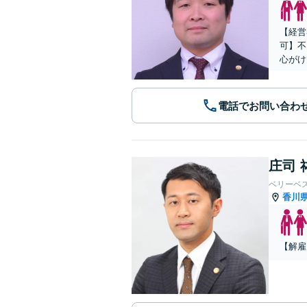
【経営
可】不
心がけ
電話でお問い合わ
庄司 
ベリーベ
香川
【解雇