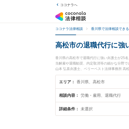
ココナラへ
ココナラ法律相談
香川県で法律相談できる
高松市の退職代行に強
香川県の高松市で退職代行に強い弁護士が25
当解雇や退職勧奨、内定取消等の細かな分野で
山本 弘喜弁護士、ベリーベスト法律事務所 
職代行のトラブルを今すぐに弁護士に相談した
護士に相談予約したい』などでお困りの相談者
エリア
香川県、高松市
相談内容
労働・雇用、退職代行
詳細条件
未選択