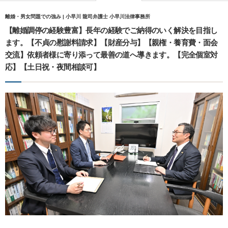
離婚・男女問題での強み | 小早川 龍司弁護士 小早川法律事務所
【離婚調停の経験豊富】長年の経験でご納得のいく解決を目指し
ます。【不貞の慰謝料請求】【財産分与】【親権・養育費・面会
交流】依頼者様に寄り添って最善の道へ導きます。【完全個室対
応】【土日祝・夜間相談可】