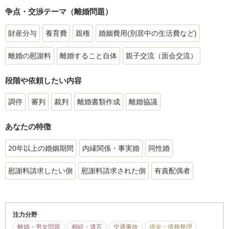
争点・交渉テーマ（離婚問題）
財産分与
養育費
親権
婚姻費用(別居中の生活費など)
離婚の慰謝料
離婚すること自体
親子交流（面会交流）
段階や依頼したい内容
調停
審判
裁判
離婚書類作成
離婚協議
あなたの特徴
20年以上の婚姻期間
内縁関係・事実婚
同性婚
慰謝料請求したい側
慰謝料請求された側
有責配偶者
注力分野
離婚・男女問題
相続・遺言
交通事故
借金・債務整理