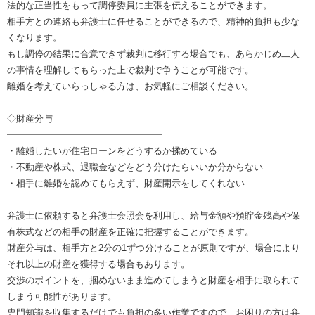
法的な正当性をもって調停委員に主張を伝えることができます。
相手方との連絡も弁護士に任せることができるので、精神的負担も少な
くなります。
もし調停の結果に合意できず裁判に移行する場合でも、あらかじめ二人
の事情を理解してもらった上で裁判で争うことが可能です。
離婚を考えていらっしゃる方は、お気軽にご相談ください。
◇財産分与
━━━━━━━━━━━━━━━━━
・離婚したいが住宅ローンをどうするか揉めている
・不動産や株式、退職金などをどう分けたらいいか分からない
・相手に離婚を認めてもらえず、財産開示をしてくれない
弁護士に依頼すると弁護士会照会を利用し、給与金額や預貯金残高や保
有株式などの相手の財産を正確に把握することができます。
財産分与は、相手方と2分の1ずつ分けることが原則ですが、場合により
それ以上の財産を獲得する場合もあります。
交渉のポイントを、掴めないまま進めてしまうと財産を相手に取られて
しまう可能性があります。
専門知識を収集するだけでも負担の多い作業ですので、お困りの方は弁