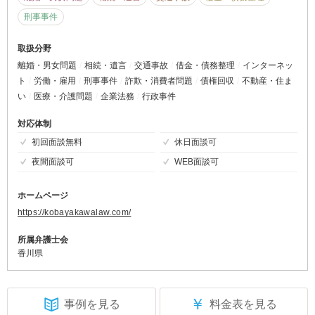
刑事事件
取扱分野
離婚・男女問題
相続・遺言
交通事故
借金・債務整理
インターネッ
ト
労働・雇用
刑事事件
詐欺・消費者問題
債権回収
不動産・住ま
い
医療・介護問題
企業法務
行政事件
対応体制
初回面談無料
休日面談可
夜間面談可
WEB面談可
ホームページ
https://kobayakawalaw.com/
所属弁護士会
香川県
￥
事例を見る
料金表を見る