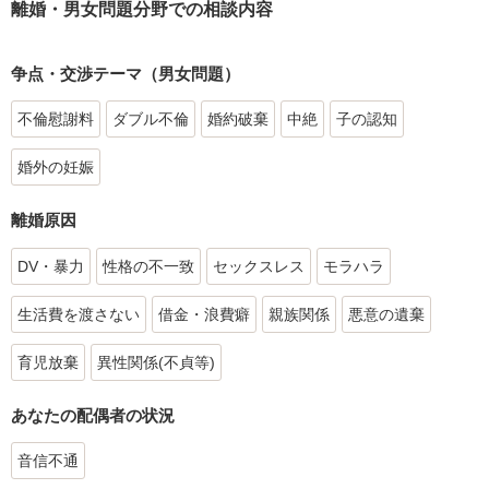
離婚・男女問題分野での相談内容
争点・交渉テーマ（男女問題）
不倫慰謝料
ダブル不倫
婚約破棄
中絶
子の認知
婚外の妊娠
離婚原因
DV・暴力
性格の不一致
セックスレス
モラハラ
生活費を渡さない
借金・浪費癖
親族関係
悪意の遺棄
育児放棄
異性関係(不貞等)
あなたの配偶者の状況
音信不通