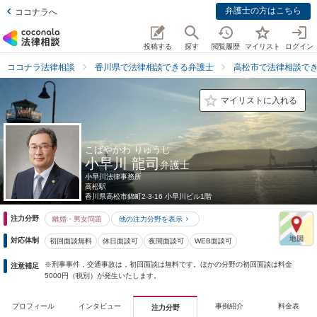
弁護士の方はこちら
ココナラへ
投稿する
探す
閲覧履歴
マイリスト
ログイン
ココナラ法律相談
香川県で法律相談できる弁護士
高松市で法律相談で
マイリストに入れる
こばやかわ りゅうじ
小早川 龍司
弁護士
小早川法律事務所
高松駅
香川県
高松市錦町2-3-16 小早川ビル1階
注力分野
離婚・男女問題
他の注力分野を表示
対応体制
初回面談無料
休日面談可
夜間面談可
WEB面談可
※刑事事件，交通事故は，初回面談は無料です。ほかの分野の初回面談は料金
注意補足
5000円（税別）が発生いたします。
プロフィール
インタビュー
事例紹介
料金表
注力分野