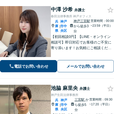
中澤 沙希
弁護士
春田法律事務所 神戸オフィス
神戸三宮駅
営業時間：00:00
兵
神戸
~23:59（平日）
庫
市中
から徒歩3
|
県
央区
分
【初回相談0円】【LINE・オンライン
相談可】即日対応でお客様のご不安に
寄り添います！お気軽にご相談くださ
い【土日祝も24時間受付】
電話でお問い合わせ
メールでお問い合わせ
池脇 麻里央
弁護士
神戸生田法律事務所
三宮駅
か
営業時間：09:30
兵
神戸
~17:20（平日）
庫
市中
ら徒歩5
|
県
央区
分