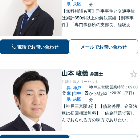
県
央区
分
【無料相談も可】刑事事件と交通事故
は累計350件以上の解決実績【刑事事
件】「専門事務所の支部長」経験あ
り。冤罪事件や否認事件の弁護経験も
豊富【交通事故】示談金2,400万円に増
額した事例、示談金が5倍以上に増額し
電話でお問い合わせ
メールでお問い合わせ
た事例など多数【神戸駅3分】
山本 峻義
弁護士
弁護士法人リーセット
神戸三宮駅
営業時間：09:00
兵
神戸
~20:30（平日）
庫
市中
から徒歩3
|
県
央区
分
【神戸三宮駅3分】【債務整理、企業法
務は初回相談無料】「借金問題で苦し
んでおられる方の味方でありたい」
「中小企業の法務案件の取り扱い実績
豊富な弁護士」「柔軟な対応体制／LIN