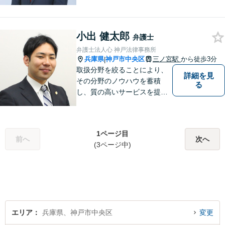
や借金のご相談はお任せくだ
さい。依頼者さまのご意向に
沿う「話し合いでの解決」を
小出 健太郎
目指し、真摯に対応いたしま
弁護士
す【当日・夜間・休日相談柔
弁護士法人心 神戸法律事務所
軟に対応】神戸の企業さまの
兵庫県
神戸市中央区
三ノ宮駅
から徒歩3分
|
ご相談にも対応
取扱分野を絞ることにより、
詳細を見
その分野のノウハウを蓄積
る
し、質の高いサービスを提供
できるよう努めております。
全力でサポートさせていただ
きますので、お困りの際はご
1ページ目
相談ください。
前へ
次へ
(3ページ中)
エリア
兵庫県、神戸市中央区
変更