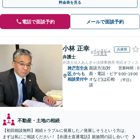
料金表を見る
電話で面談予約
メールで面談予約
小林 正幸
兵庫県
インタビュ
ーを見る
弁護士
弁護士法人あんぎゃ法律事務所 明石オフィス
神戸市中央
面談方法(対
営業時間：0
区
からも
面・電話・ビデ
9:00~19:00
相談受付中
オなど)は応相
（平日）
談
不動産・土地の相続
【初回相談無料】相続トラブルに発展した／発展しそうという方は、
まずは私にご相談ください！【弁護士直通電話】親族間の話し合いで