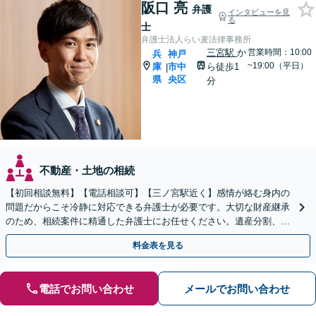
阪口 亮
弁護
インタビューを見
る
士
弁護士法人らい麦法律事務所
三宮駅
か
営業時間：10:00
兵
神戸
~19:00（平日）
庫
市中
ら徒歩1
|
県
央区
分
不動産・土地の相続
【初回相談無料】【電話相談可】【三ノ宮駅近く】感情が絡む身内の
問題だからこそ冷静に対応できる弁護士が必要です。大切な財産継承
のため、相続案件に精通した弁護士にお任せください。遺産分割、遺
言書作成、事業継承、家族信託など幅広いご相談に対応。
料金表を見る
電話でお問い合わせ
メールでお問い合わせ