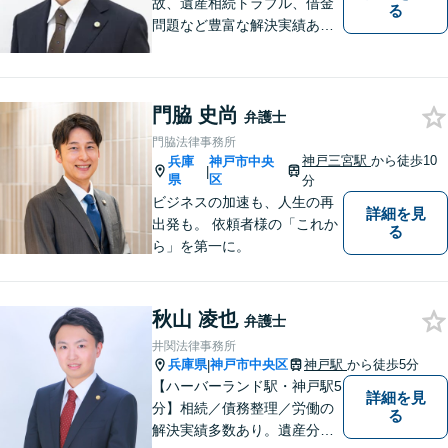
故、遺産相続トラブル、借金
る
問題など豊富な解決実績あ
り。問題解決に向けてサポー
トに尽力。お一人お一人の立
場に立ち、依頼者さまにとっ
門脇 史尚
て納得感のある解決を目指し
弁護士
ます【神戸駅徒歩2分】【ハー
門脇法律事務所
バーランド駅5分】
神戸三宮駅
から徒歩10
兵庫
神戸市中央
|
県
区
分
ビジネスの加速も、人生の再
詳細を見
出発も。 依頼者様の「これか
る
ら」を第一に。
秋山 凌也
弁護士
井関法律事務所
兵庫県
神戸市中央区
神戸駅
から徒歩5分
|
【ハーバーランド駅・神戸駅5
詳細を見
分】相続／債務整理／労働の
る
解決実績多数あり。遺産分割