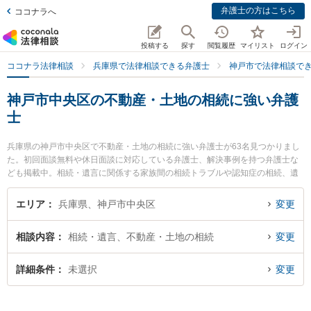
弁護士の方はこちら
ココナラへ
投稿する
探す
閲覧履歴
マイリスト
ログイン
ココナラ法律相談
兵庫県で法律相談できる弁護士
神戸市で法律相談で
神戸市中央区の不動産・土地の相続に強い弁護
士
兵庫県の神戸市中央区で不動産・土地の相続に強い弁護士が63名見つかりまし
た。初回面談無料や休日面談に対応している弁護士、解決事例を持つ弁護士な
ども掲載中。相続・遺言に関係する家族間の相続トラブルや認知症の相続、遺
産分割等の細かな分野での絞り込み検索もでき便利です。特にアトム神戸法律
事務所弁護士法人の濱手 亮輔弁護士や弁護士法人セラヴィの林 雄大弁護士、弁
エリア
兵庫県、神戸市中央区
変更
護士法人セラヴィの崔 舜記弁護士のプロフィール情報や弁護士費用、強みなど
が注目されています。『神戸市中央区で土日や夜間に発生した不動産・土地の
相談内容
相続・遺言、不動産・土地の相続
変更
相続のトラブルを今すぐに弁護士に相談したい』『不動産・土地の相続のトラ
ブル解決の実績豊富な近くの弁護士を検索したい』『初回相談無料で不動産・
土地の相続を法律相談できる神戸市中央区内の弁護士に相談予約したい』など
詳細条件
未選択
変更
でお困りの相談者さんにおすすめです。