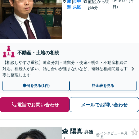
0~18:00（平
庫
市中
前駅
から徒
|
県
央区
日）
歩5分
不動産・土地の相続
【相談しやすさ重視】遺産分割・遺留分・使途不明金・不動産相続に
対応。相続人が多い、話し合いが進まないなど、複雑な相続問題も丁
寧に整理します
事例を見る(1件)
料金表を見る
電話でお問い合わせ
メールでお問い合わせ
森 陽真
弁護
インタビューを見
る