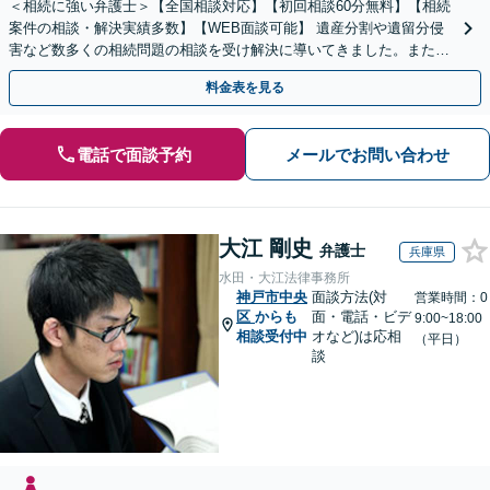
＜相続に強い弁護士＞【全国相談対応】【初回相談60分無料】【相続
案件の相談・解決実績多数】【WEB面談可能】 遺産分割や遺留分侵
害など数多くの相続問題の相談を受け解決に導いてきました。また、
過去に１００件超の遺言作成のお手伝いをしました。
料金表を見る
電話で面談予約
メールでお問い合わせ
大江 剛史
弁護士
兵庫県
水田・大江法律事務所
神戸市中央
面談方法(対
営業時間：0
区
からも
面・電話・ビデ
9:00~18:00
相談受付中
オなど)は応相
（平日）
談