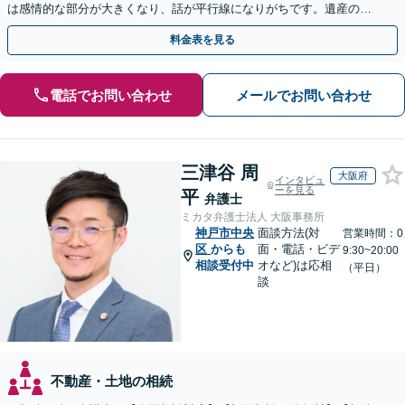
は感情的な部分が大きくなり、話が平行線になりがちです。遺産の使
い込みもご相談ください。泥沼化する前にお電話ください。
料金表を見る
電話でお問い合わせ
メールでお問い合わせ
三津谷 周
大阪府
インタビュ
ーを見る
平
弁護士
ミカタ弁護士法人 大阪事務所
神戸市中央
面談方法(対
営業時間：0
区
からも
面・電話・ビデ
9:30~20:00
相談受付中
オなど)は応相
（平日）
談
不動産・土地の相続