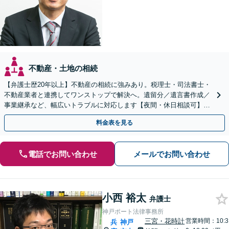
不動産・土地の相続
【弁護士歴20年以上】不動産の相続に強みあり。税理士・司法書士・
不動産業者と連携してワンストップで解決へ。遺留分／遺言書作成／
事業継承など、幅広いトラブルに対応します【夜間・休日相談可】
【オンライン相談可】【元町駅7分】
料金表を見る
電話でお問い合わせ
メールでお問い合わせ
小西 裕太
弁護士
神戸ポート法律事務所
三宮・花時計
営業時間：10:3
兵
神戸