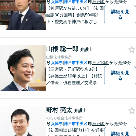
兵庫県
神戸市中央区
神戸駅
から徒歩6分
|
【神戸駅から徒歩6分】【初回
詳細を見
面談30分無料】創業50年以
る
上・歴史ある神戸に根ざした
法律事務所【相続・遺言】遺
産分割・相続放棄・成年後見
など幅広いトラブルに対応い
山根 聡一郎
たします【借金・債務整理】
弁護士
ご依頼者にとって無理のな
山根法律事務所
い、適切な返済計画を提示し
兵庫県
神戸市中央区
三ノ宮駅
から徒歩8分
|
ます
【三宮駅・元町駅徒歩8分】
詳細を見
【弁護士歴10年以上】【相続
る
／借金・債務整理／交通事
故】寄り添う身近な法律事務
所。スピーディーな解決。女
性や法人の依頼者にも評価し
野村 亮太
ていただいています。お困り
弁護士
ごとがあればお気軽に。【夜
のむら総合法律事務所
間・土日祝対応】【一部初回
兵庫県
神戸市中央区
神戸駅
から徒歩2分
|
相談無料】
【初回相談1時間無料】交通事
詳細を見