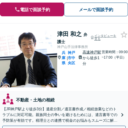
電話で面談予約
メールで面談予約
津田 和之
弁
インタビューを
見る
護士
神戸山手法律事務所
高速神戸駅
営業時間：09:00
兵
神戸
~17:00（平日）
庫
市中
から徒歩1
|
県
央区
分
不動産・土地の相続
【JR神戸駅より徒歩3分】遺産分割／遺言書作成／相続放棄などのト
ラブルに対応可能。親族同士の争いを避けるためには、遺言書等での
予防策が有効です。税理士との連携で税金のお悩みもスムーズに解決
【初回のご相談無料】【土日・夜間の受付可能】