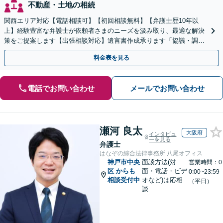
不動産・土地の相続
関西エリア対応【電話相談可】【初回相談無料】【弁護士歴10年以
上】経験豊富な弁護士が依頼者さまのニーズを汲み取り、最適な解決
策をご提案します【出張相談対応】遺言書作成承ります「協議・調
停・審判どの段階でも相談OK」【分割・後払い利用可】
料金表を見る
電話でお問い合わせ
メールでお問い合わせ
瀬河 良太
大阪府
インタビュ
ーを見る
弁護士
はなぞの綜合法律事務所 八尾オフィス
神戸市中央
面談方法(対
営業時間：0
区
からも
面・電話・ビデ
0:00~23:59
相談受付中
オなど)は応相
（平日）
談