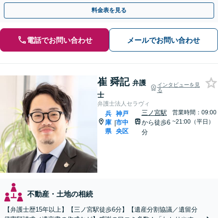
談（応相談）】【三宮駅6分】
料金表を見る
電話でお問い合わせ
メールでお問い合わせ
崔 舜記
弁護
インタビューを見
る
士
弁護士法人セラヴィ
三ノ宮駅
営業時間：09:00
兵
神戸
~21:00（平日）
庫
市中
から徒歩6
|
県
央区
分
不動産・土地の相続
【弁護士歴15年以上】【三ノ宮駅徒歩6分】【遺産分割協議／遺留分