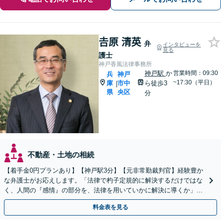
𠮷原 清英
弁
インタビューを
見る
護士
神戸香風法律事務所
神戸駅
か
営業時間：09:30
兵
神戸
~17:30（平日）
庫
市中
ら徒歩3
|
県
央区
分
不動産・土地の相続
【着手金0円プランあり】【神戸駅3分】【元非常勤裁判官】経験豊か
な弁護士がお応えします。「法律で杓子定規的に解決するだけではな
く、人間の『感情』の部分を、法律を用いていかに解決に導くか」を
大切にしています【休日・夜間対応可】
料金表を見る