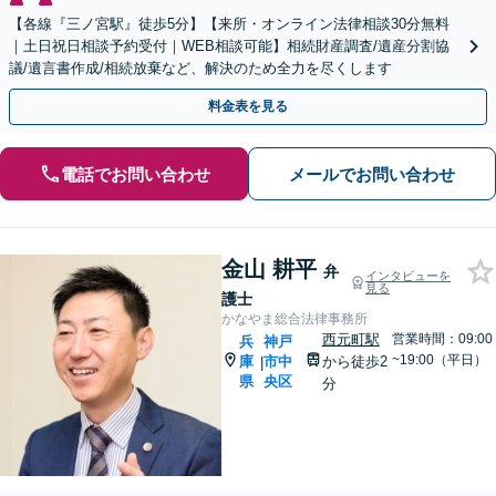
【各線『三ノ宮駅』徒歩5分】【来所・オンライン法律相談30分無料
｜土日祝日相談予約受付｜WEB相談可能】相続財産調査/遺産分割協
議/遺言書作成/相続放棄など、解決のため全力を尽くします
料金表を見る
電話でお問い合わせ
メールでお問い合わせ
金山 耕平
弁
インタビューを
見る
護士
かなやま総合法律事務所
西元町駅
営業時間：09:00
兵
神戸
~19:00（平日）
庫
市中
から徒歩2
|
県
央区
分