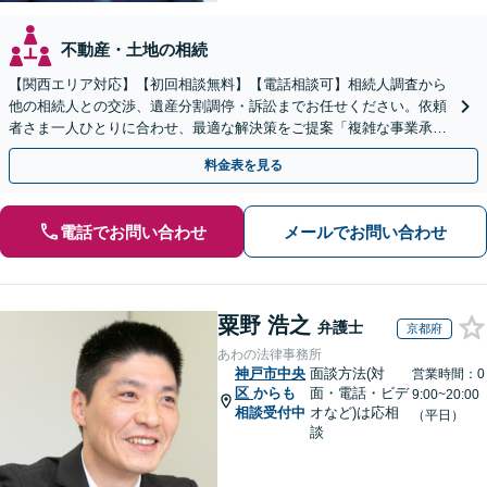
不動産・土地の相続
【関西エリア対応】【初回相談無料】【電話相談可】相続人調査から
他の相続人との交渉、遺産分割調停・訴訟までお任せください。依頼
者さま一人ひとりに合わせ、最適な解決策をご提案「複雑な事業承
継、不動産相続など」【完全個室対応】【休日・夜間相談可】
料金表を見る
電話でお問い合わせ
メールでお問い合わせ
粟野 浩之
弁護士
京都府
あわの法律事務所
神戸市中央
面談方法(対
営業時間：0
区
からも
面・電話・ビデ
9:00~20:00
相談受付中
オなど)は応相
（平日）
談