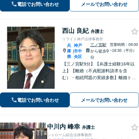
EやChatworkなどに対応」
電話でお問い合わせ
メールでお問い合わせ
西山 良紀
弁護士
リライト神戸法律事務所
三ノ宮駅
営業時間：09:00
兵
神戸
~18:30（平日）
庫
市中
から徒歩9
|
県
央区
分
【三ノ宮駅9分】【弁護士経験16年以
上】【離婚（不貞慰謝料請求を含
む）・相続問題の実績多数】離婚トラ
ブル・性犯罪事件での解決に定評あ
り。単純な法的アドバイスだけではな
く、依頼者が有利な条件で解決できる
電話でお問い合わせ
メールでお問い合わせ
対処法をご提案します。【初回相談無
料】
中川内 峰幸
弁護士
シャローム綜合法律事務所