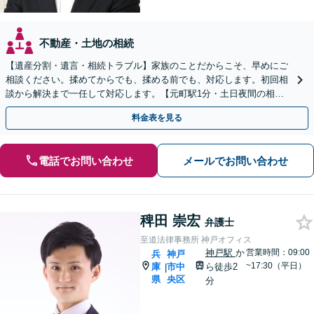
不動産・土地の相続
【遺産分割・遺言・相続トラブル】家族のことだからこそ、早めにご
相談ください。揉めてからでも、揉める前でも、対応します。初回相
談から解決まで一任して対応します。【元町駅1分・土日夜間の相談
歓迎】
料金表を見る
電話でお問い合わせ
メールでお問い合わせ
稗田 崇宏
弁護士
至道法律事務所 神戸オフィス
神戸駅
か
営業時間：09:00
兵
神戸
~17:30（平日）
庫
市中
ら徒歩2
|
県
央区
分