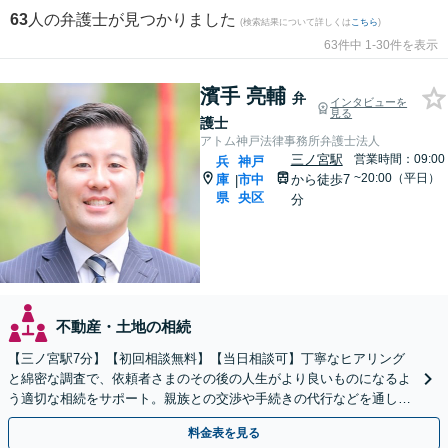
63
人の弁護士が見つかりました
(検索結果について詳しくは
こちら
)
63件中 1-30件を表示
濱手 亮輔
弁
インタビューを
見る
護士
アトム神戸法律事務所弁護士法人
三ノ宮駅
営業時間：09:00
兵
神戸
~20:00（平日）
庫
市中
から徒歩7
|
県
央区
分
不動産・土地の相続
【三ノ宮駅7分】【初回相談無料】【当日相談可】丁寧なヒアリング
と綿密な調査で、依頼者さまのその後の人生がより良いものになるよ
う適切な相続をサポート。親族との交渉や手続きの代行などを通し、
心理的な負担を軽減します【分割払いあり】
料金表を見る