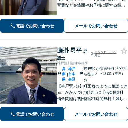
育費など金銭面やお子様に関する相談
を多数解決【離婚・不倫・男女問題・
遺産相続・交通事故】依頼者様のお気
持ちを大切にしながら交渉します。
電話でお問い合わせ
メールでお問い合わせ
【Web相談可】【平日夜間可】【神戸
大丸の近く】
藤掛 昂平
弁
インタビューを
見る
護士
神戸湊川法律事務所
神戸駅
か
営業時間：09:00
兵
神戸
~18:00（平日）
庫
市中
ら徒歩2
|
県
央区
分
【神戸駅2分】町医者のように相談でき
る、かかりつけ弁護士に【借金問題】
借金問題は初回相談1時間無料！残した
い資産がある方はお気軽にご相談を
【企業法務】顧問実績多数！カスハ
電話でお問い合わせ
メールでお問い合わせ
ラ・クレーム対応はお任せください
【休日・夜間相談OK（要予約）】