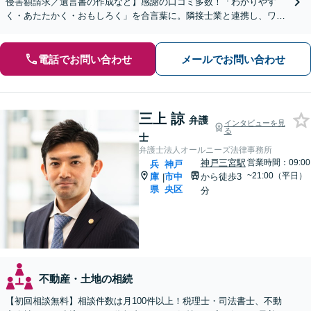
侵害額請求／遺言書の作成など】感謝の口コミ多数！「わかりやす
く・あたたかく・おもしろく」を合言葉に。隣接士業と連携し、ワン
ストップでサポートいたします【初回面談20分無料】
電話でお問い合わせ
メールでお問い合わせ
三上 諒
弁護
インタビューを見
る
士
弁護士法人オールニーズ法律事務所
神戸三宮駅
営業時間：09:00
兵
神戸
~21:00（平日）
庫
市中
から徒歩3
|
県
央区
分
不動産・土地の相続
【初回相談無料】相談件数は月100件以上！税理士・司法書士、不動