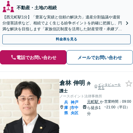
不動産・土地の相続
【​西元町駅1分】「豊富な実績と信頼の解決力」遺産分割協議や遺留
分侵害請求など、相続でよく生じる紛争ポイントを的確に把握し、円
満な解決を目指します「家族信託制度を活用した財産管理・承継プラ
ンのご提案」「次世代へ想いを託す円滑な事業承継」
料金表を見る
電話でお問い合わせ
メールでお問い合わせ
倉林 伸明
弁
インタビューを
見る
護士
ノースポイント法律事務所
元町駅
か
営業時間：09:00
兵
神戸
~21:00（平日）
庫
市中
ら徒歩1
|
県
央区
分