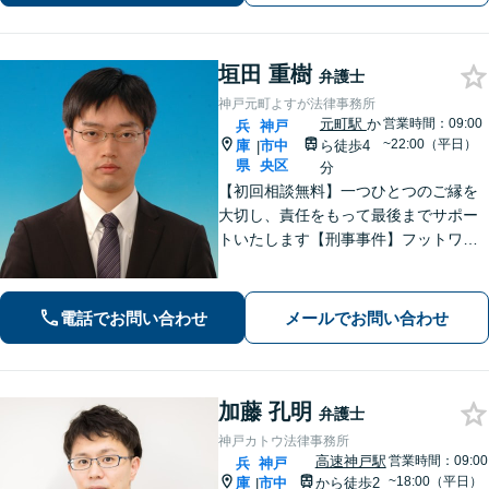
サポートします。
垣田 重樹
弁護士
神戸元町よすが法律事務所
元町駅
か
営業時間：09:00
兵
神戸
~22:00（平日）
庫
市中
ら徒歩4
|
県
央区
分
【初回相談無料】一つひとつのご縁を
大切し、責任をもって最後までサポー
トいたします【刑事事件】フットワー
クの軽さとスピードが強み。豊富な経
験を活かして最善の解決を【離婚問
題】経済面やお子さまの将来を見据
電話でお問い合わせ
メールでお問い合わせ
え、納得できる解決策を提案【元町駅4
分】
加藤 孔明
弁護士
神戸カトウ法律事務所
高速神戸駅
営業時間：09:00
兵
神戸
~18:00（平日）
庫
市中
から徒歩2
|