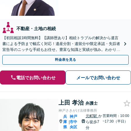
不動産・土地の相続
【初回相談1時間無料】【講師歴あり】相続トラブルの解決から遺言
書による予防まで幅広く対応！遺産分割・遺留分や限定承認・失踪者
宣告等のニッチな手続もお任せ。豊富な知識と実績が強み。わかりや
すく丁寧にご説明【Web相談・電話相談・夜間相談OK】
料金表を見る
電話でお問い合わせ
メールでお問い合わせ
上田 孝治
弁護士
神戸さきがけ法律事務所
元町駅
か
営業時間：10:00
兵
神戸
~17:30（平日）
庫
市中
ら徒歩7
|
県
央区
分