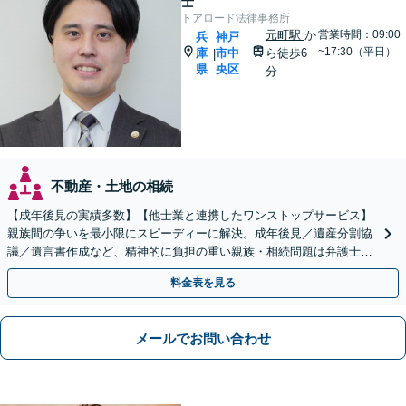
士
トアロード法律事務所
元町駅
か
営業時間：09:00
兵
神戸
~17:30（平日）
庫
市中
ら徒歩6
|
県
央区
分
不動産・土地の相続
【成年後見の実績多数】【他士業と連携したワンストップサービス】
親族間の争いを最小限にスピーディーに解決。成年後見／遺産分割協
議／遺言書作成など、精神的に負担の重い親族・相続問題は弁護士に
お任せください！ノウハウと実績には自信あり
料金表を見る
メールでお問い合わせ