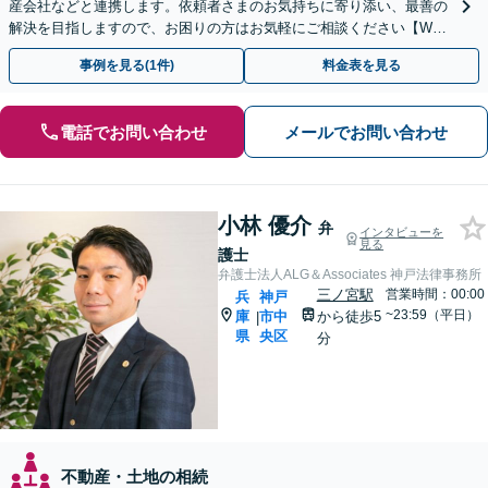
産会社などと連携します。依頼者さまのお気持ちに寄り添い、最善の
解決を目指しますので、お困りの方はお気軽にご相談ください【WEB
面談可】【夜間休日対応可能】【三宮駅5分】
事例を見る(1件)
料金表を見る
電話でお問い合わせ
メールでお問い合わせ
小林 優介
弁
インタビューを
見る
護士
弁護士法人ALG＆Associates 神戸法律事務所
三ノ宮駅
営業時間：00:00
兵
神戸
~23:59（平日）
庫
市中
から徒歩5
|
県
央区
分
不動産・土地の相続