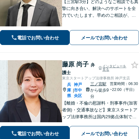
【三宮駅3分】どのようなご相談でも真
摯に向き合い、解決へのサポートを全
力でいたします。早めのご相談が、よ
り良い解決への第一歩です。「交通事
故：着手金0円・完全成功報酬型で対応
可」【早期釈放の実績多数】【夜間や
電話でお問い合わせ
メールでお問い合わせ
休日相談も対応可能】
藤原 尚子
弁
インタビューを
見る
護士
東京スタートアップ法律事務所 神戸支店
三ノ宮駅
営業時間：06:30
兵
神戸
~22:00（平日）
庫
市中
から徒歩9
|
県
央区
分
【離婚・不倫の慰謝料・刑事事件(加害
者側)・交通事故など】東京スタートア
ップ法律事務所は国内29拠点体制で全
国対応！【ご自宅からの電話相談にも
対応(法律相談は完全予約制)】各分野で
電話でお問い合わせ
メールでお問い合わせ
専門性の高い弁護士が寄り添い解決を