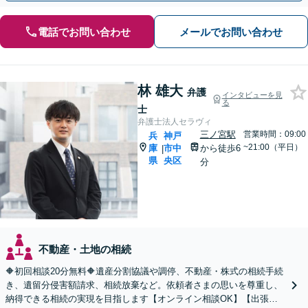
電話でお問い合わせ
メールでお問い合わせ
林 雄大
弁護
インタビューを見
る
士
弁護士法人セラヴィ
三ノ宮駅
営業時間：09:00
兵
神戸
~21:00（平日）
庫
市中
から徒歩6
|
県
央区
分
不動産・土地の相続
🔶初回相談20分無料🔶遺産分割協議や調停、不動産・株式の相続手続
き、遺留分侵害額請求、相続放棄など。依頼者さまの思いを尊重し、
納得できる相続の実現を目指します【オンライン相談OK】【出張相