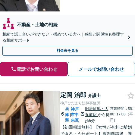
不動産・土地の相続
相続で話し合いができない・揉めている方へ｜感情と関係性も整理す
る相続サポート
料金表を見る
電話でお問い合わせ
メールでお問い合わせ
定岡 治郎
弁護士
神戸ひだまり法律事務所
旧居留地・大
営業時間：09:
兵
神戸
00~17:00（平
庫
市中
丸前駅
から徒
|
県
央区
日）
歩5分
【初回相談無料】【女性が有利に離婚
できるようサポート】慰謝料請求，養