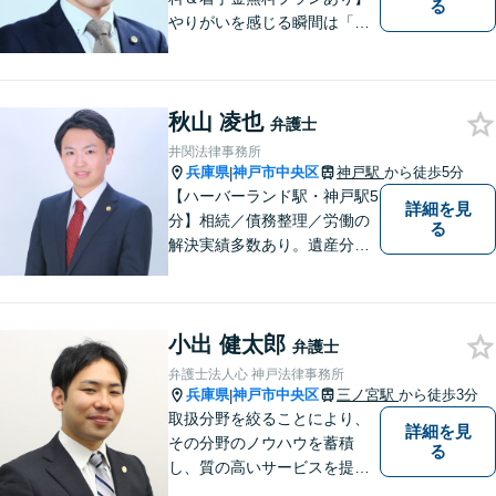
る
やりがいを感じる瞬間は「依
頼者様に納得して喜んでいた
だけた時」。依頼者様の言葉
ひとつひとつに耳を傾け、最
秋山 凌也
善の解決へと導きます。不安
弁護士
な気持ちをお持ちの方は、お
井関法律事務所
気軽にご相談くださいませ。
兵庫県
神戸市中央区
神戸駅
から徒歩5分
|
【ハーバーランド駅・神戸駅5
詳細を見
分】相続／債務整理／労働の
る
解決実績多数あり。遺産分割
や借金のご相談はお任せくだ
さい。依頼者さまのご意向に
沿う「話し合いでの解決」を
小出 健太郎
目指し、真摯に対応いたしま
弁護士
す【当日・夜間・休日相談柔
弁護士法人心 神戸法律事務所
軟に対応】神戸の企業さまの
兵庫県
神戸市中央区
三ノ宮駅
から徒歩3分
|
ご相談にも対応
取扱分野を絞ることにより、
詳細を見
その分野のノウハウを蓄積
る
し、質の高いサービスを提供
できるよう努めております。