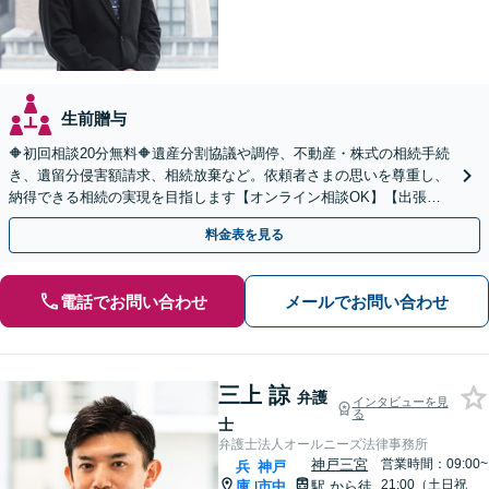
生前贈与
🔶初回相談20分無料🔶遺産分割協議や調停、不動産・株式の相続手続
き、遺留分侵害額請求、相続放棄など。依頼者さまの思いを尊重し、
納得できる相続の実現を目指します【オンライン相談OK】【出張相
談（応相談）】【三宮駅6分】
料金表を見る
電話でお問い合わせ
メールでお問い合わせ
三上 諒
弁護
インタビューを見
る
士
弁護士法人オールニーズ法律事務所
神戸三宮
営業時間：09:00~
兵
神戸
21:00（土日祝
庫
市中
駅
から徒
|