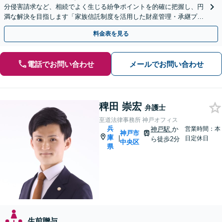
分侵害請求など、相続でよく生じる紛争ポイントを的確に把握し、円
満な解決を目指します「家族信託制度を活用した財産管理・承継プラ
ンのご提案」「次世代へ想いを託す円滑な事業承継」
料金表を見る
電話でお問い合わせ
メールでお問い合わせ
稗田 崇宏
弁護士
至道法律事務所 神戸オフィス
兵
神戸駅
か
営業時間：本
神戸市
庫
|
日定休日
ら徒歩2分
中央区
県
生前贈与