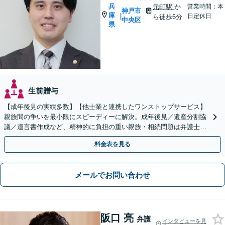
兵
元町駅
か
営業時間：本
神戸市
庫
|
日定休日
ら徒歩6分
中央区
県
生前贈与
【成年後見の実績多数】【他士業と連携したワンストップサービス】
親族間の争いを最小限にスピーディーに解決。成年後見／遺産分割協
議／遺言書作成など、精神的に負担の重い親族・相続問題は弁護士に
お任せください！ノウハウと実績には自信あり
料金表を見る
メールでお問い合わせ
阪口 亮
弁護
インタビューを見