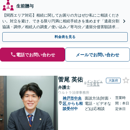
生前贈与
【関西エリア対応】相続に関してお困りの方はぜひ私にご相談くださ
い。対立を避け、できる限り円満に相続手続きを進めます「遺産分割
協議・調停／相続人の調査／使い込み／寄与分／遺留分侵害額請求／
相続放棄（借金の相続）／遺言書作成【休日・夜間相談可】
料金表を見る
電話でお問い合わせ
メールでお問い合わせ
菅尾 英佑
大阪府
インタビュ
ーを見る
弁護士
ウルトラ法律事務所
営業時
神戸市中央
面談方法(対面・
区
からも相
電話・ビデオな
間：本日
談受付中
ど)は応相談
定休日