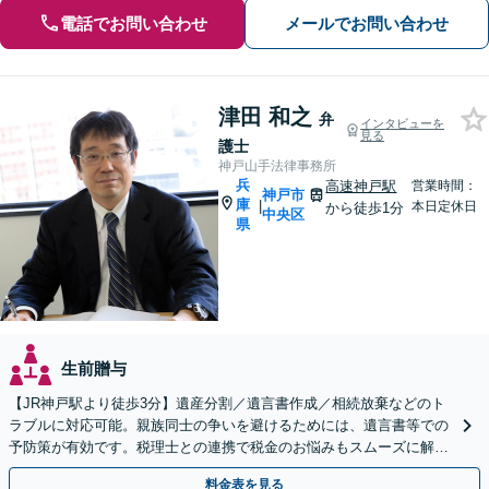
電話でお問い合わせ
メールでお問い合わせ
津田 和之
弁
インタビューを
見る
護士
神戸山手法律事務所
兵
高速神戸駅
営業時間：
神戸市
庫
|
本日定休日
から徒歩1分
中央区
県
生前贈与
【JR神戸駅より徒歩3分】遺産分割／遺言書作成／相続放棄などのト
ラブルに対応可能。親族同士の争いを避けるためには、遺言書等での
予防策が有効です。税理士との連携で税金のお悩みもスムーズに解決
【初回のご相談無料】【土日・夜間の受付可能】
料金表を見る