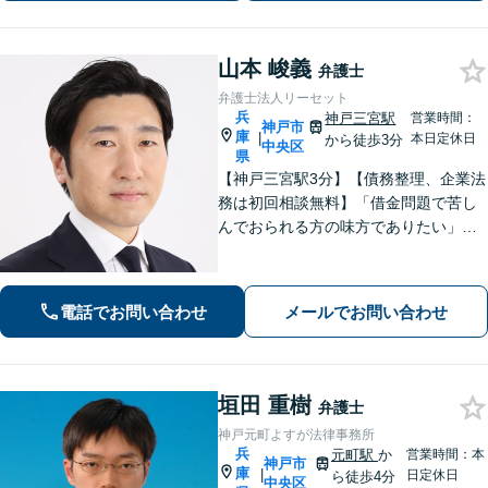
山本 峻義
弁護士
弁護士法人リーセット
兵
神戸三宮駅
営業時間：
神戸市
庫
|
本日定休日
から徒歩3分
中央区
県
【神戸三宮駅3分】【債務整理、企業法
務は初回相談無料】「借金問題で苦し
んでおられる方の味方でありたい」
「中小企業の法務案件の取り扱い実績
豊富な弁護士」「柔軟な対応体制／LIN
EやChatworkなどに対応」
電話でお問い合わせ
メールでお問い合わせ
垣田 重樹
弁護士
神戸元町よすが法律事務所
兵
元町駅
か
営業時間：本
神戸市
庫
|
日定休日
ら徒歩4分
中央区