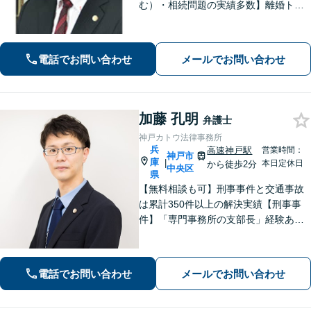
む）・相続問題の実績多数】離婚トラ
ブル・性犯罪事件での解決に定評あ
り。単純な法的アドバイスだけではな
く、依頼者が有利な条件で解決できる
電話でお問い合わせ
メールでお問い合わせ
対処法をご提案します。【初回相談無
料】
加藤 孔明
弁護士
神戸カトウ法律事務所
兵
高速神戸駅
営業時間：
神戸市
庫
|
本日定休日
から徒歩2分
中央区
県
【無料相談も可】刑事事件と交通事故
は累計350件以上の解決実績【刑事事
件】「専門事務所の支部長」経験あ
り。冤罪事件や否認事件の弁護経験も
豊富【交通事故】示談金2,400万円に増
額した事例、示談金が5倍以上に増額し
電話でお問い合わせ
メールでお問い合わせ
た事例など多数【神戸駅3分】