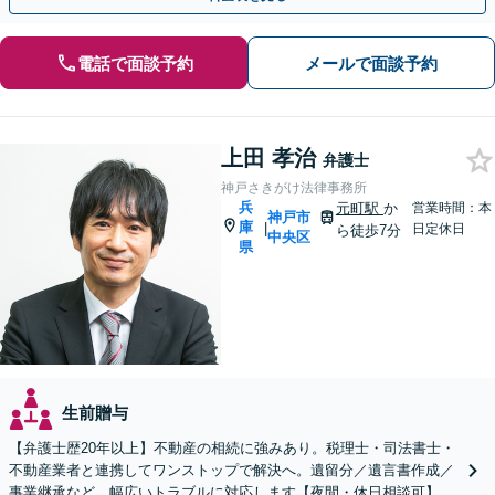
電話で面談予約
メールで面談予約
上田 孝治
弁護士
神戸さきがけ法律事務所
兵
元町駅
か
営業時間：本
神戸市
庫
|
日定休日
ら徒歩7分
中央区
県
生前贈与
【弁護士歴20年以上】不動産の相続に強みあり。税理士・司法書士・
不動産業者と連携してワンストップで解決へ。遺留分／遺言書作成／
事業継承など、幅広いトラブルに対応します【夜間・休日相談可】