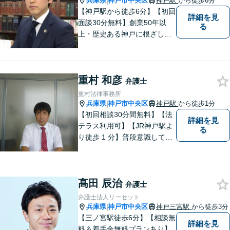
兵庫県
神戸市中央区
神戸駅
から徒歩6分
|
【神戸駅から徒歩6分】【初回
詳細を見
面談30分無料】創業50年以
る
上・歴史ある神戸に根ざした
法律事務所【相続・遺言】遺
産分割・相続放棄・成年後見
など幅広いトラブルに対応い
重村 和彦
たします【借金・債務整理】
弁護士
ご依頼者にとって無理のな
重村法律事務所
い、適切な返済計画を提示し
兵庫県
神戸市中央区
神戸駅
から徒歩1分
|
ます
【初回相談30分間無料】【法
詳細を見
テラス利用可】【JR神戸駅よ
る
り徒歩 1 分】普段意識してい
ない「法律」が、突然大手を
広げて眼前に立ちはだかるこ
ともあります。そんな時はお
髙田 辰治
気軽にご相談下さい。
弁護士
弁護士法人リーセット
兵庫県
神戸市中央区
神戸三宮駅
から徒歩3分
|
【三ノ宮駅徒歩6分】【相談無
詳細を見
料＆着手金無料プランあり】