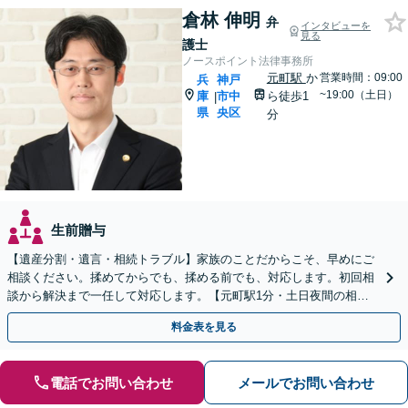
倉林 伸明
弁
インタビューを
見る
護士
ノースポイント法律事務所
元町駅
か
営業時間：09:00
兵
神戸
~19:00（土日）
庫
市中
ら徒歩1
|
県
央区
分
生前贈与
【遺産分割・遺言・相続トラブル】家族のことだからこそ、早めにご
相談ください。揉めてからでも、揉める前でも、対応します。初回相
談から解決まで一任して対応します。【元町駅1分・土日夜間の相談
歓迎】
料金表を見る
電話でお問い合わせ
メールでお問い合わせ