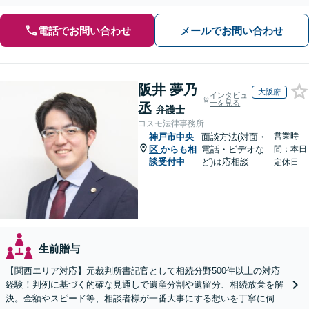
電話でお問い合わせ
メールでお問い合わせ
阪井 夢乃
大阪府
インタビュ
ーを見る
丞
弁護士
コスモ法律事務所
営業時
神戸市中央
面談方法(対面・
区
からも相
電話・ビデオな
間：本日
談受付中
ど)は応相談
定休日
生前贈与
【関西エリア対応】元裁判所書記官として相続分野500件以上の対応
経験！判例に基づく的確な見通しで遺産分割や遺留分、相続放棄を解
決。金額やスピード等、相談者様が一番大事にする想いを丁寧に伺い