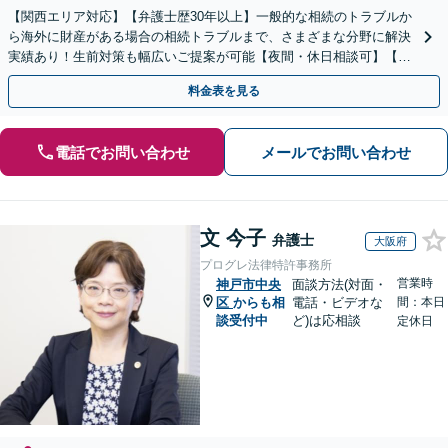
【関西エリア対応】【弁護士歴30年以上】一般的な相続のトラブルか
ら海外に財産がある場合の相続トラブルまで、さまざまな分野に解決
実績あり！生前対策も幅広いご提案が可能【夜間・休日相談可】【完
全個室】
料金表を見る
電話でお問い合わせ
メールでお問い合わせ
文 今子
弁護士
大阪府
プログレ法律特許事務所
営業時
神戸市中央
面談方法(対面・
区
からも相
電話・ビデオな
間：本日
談受付中
ど)は応相談
定休日