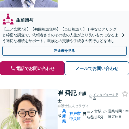
生前贈与
【三ノ宮駅7分】【初回相談無料】【当日相談可】丁寧なヒアリング
と綿密な調査で、依頼者さまのその後の人生がより良いものになるよ
う適切な相続をサポート。親族との交渉や手続きの代行などを通し、
心理的な負担を軽減します【分割払いあり】
料金表を見る
電話でお問い合わせ
メールでお問い合わせ
崔 舜記
弁護
インタビューを見
る
士
弁護士法人セラヴィ
兵
三ノ宮駅
か
営業時間：本
神戸市
庫
|
日定休日
ら徒歩6分
中央区
県