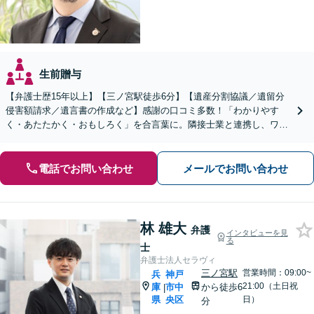
生前贈与
【弁護士歴15年以上】【三ノ宮駅徒歩6分】【遺産分割協議／遺留分
侵害額請求／遺言書の作成など】感謝の口コミ多数！「わかりやす
く・あたたかく・おもしろく」を合言葉に。隣接士業と連携し、ワン
ストップでサポートいたします【初回面談20分無料】
電話でお問い合わせ
メールでお問い合わせ
林 雄大
弁護
インタビューを見
る
士
弁護士法人セラヴィ
三ノ宮駅
営業時間：09:00~
兵
神戸
21:00（土日祝
庫
市中
から徒歩6
|
県
央区
日）
分