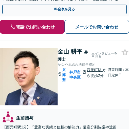
【オンライン相談可】【元町駅7分】
料金表を見る
電話でお問い合わせ
メールでお問い合わせ
金山 耕平
弁
インタビューを
見る
護士
かなやま総合法律事務所
兵
西元町駅
か
営業時間：本
神戸市
庫
|
日定休日
ら徒歩2分
中央区
県
生前贈与
【​西元町駅1分】「豊富な実績と信頼の解決力」遺産分割協議や遺留