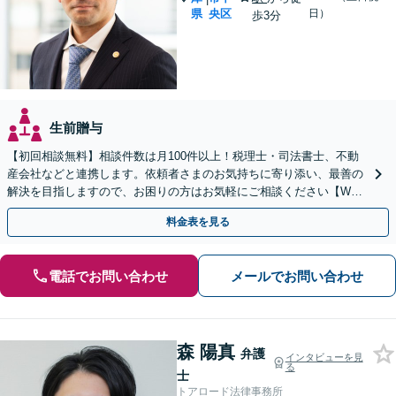
県
央区
日）
歩3分
生前贈与
【初回相談無料】相談件数は月100件以上！税理士・司法書士、不動
産会社などと連携します。依頼者さまのお気持ちに寄り添い、最善の
解決を目指しますので、お困りの方はお気軽にご相談ください【WEB
面談可】【夜間休日対応可能】【三宮駅5分】
料金表を見る
電話でお問い合わせ
メールでお問い合わせ
森 陽真
弁護
インタビューを見
る
士
トアロード法律事務所