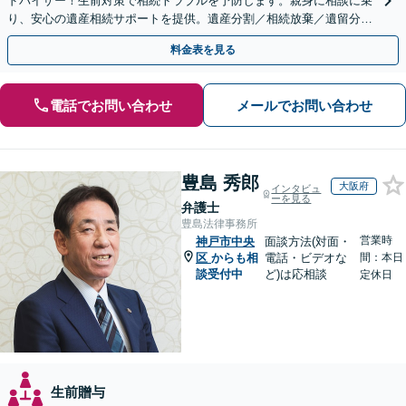
ドバイザー！生前対策で相続トラブルを予防します。親身に相談に乗
り、安心の遺産相続サポートを提供。遺産分割／相続放棄／遺留分も
お任せ！【出張サポート】【完全個室】【丸太町駅6分】
料金表を見る
電話でお問い合わせ
メールでお問い合わせ
豊島 秀郎
大阪府
インタビュ
ーを見る
弁護士
豊島法律事務所
営業時
神戸市中央
面談方法(対面・
区
からも相
電話・ビデオな
間：本日
談受付中
ど)は応相談
定休日
生前贈与