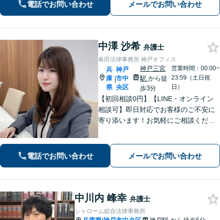
電話でお問い合わせ
メールでお問い合わせ
ラ・クレーム対応はお任せください
【休日・夜間相談OK（要予約）】
中澤 沙希
弁護士
春田法律事務所 神戸オフィス
神戸三宮
営業時間：00:00~
兵
神戸
23:59（土日祝
庫
市中
駅
から徒
|
県
央区
日）
歩3分
【初回相談0円】【LINE・オンライン
相談可】即日対応でお客様のご不安に
寄り添います！お気軽にご相談くださ
い【土日祝も24時間受付】
電話でお問い合わせ
メールでお問い合わせ
中川内 峰幸
弁護士
シャローム綜合法律事務所