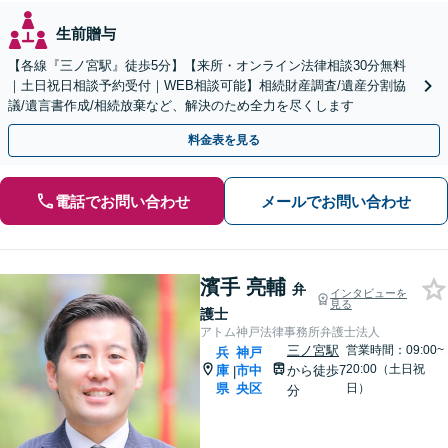
生前贈与
【各線『三ノ宮駅』徒歩5分】【来所・オンライン法律相談30分無料
｜土日祝日相談予約受付｜WEB相談可能】相続財産調査/遺産分割協
議/遺言書作成/相続放棄など、解決のため全力を尽くします
料金表を見る
電話でお問い合わせ
メールでお問い合わせ
濱手 亮輔
弁
インタビューを
見る
護士
アトム神戸法律事務所弁護士法人
三ノ宮駅
営業時間：09:00~
兵
神戸
20:00（土日祝
庫
市中
から徒歩7
|
県
央区
日）
分