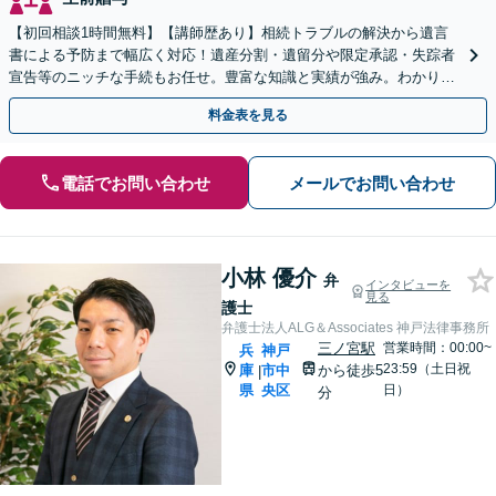
【初回相談1時間無料】【講師歴あり】相続トラブルの解決から遺言
書による予防まで幅広く対応！遺産分割・遺留分や限定承認・失踪者
宣告等のニッチな手続もお任せ。豊富な知識と実績が強み。わかりや
すく丁寧にご説明【Web相談・電話相談・夜間相談OK】
料金表を見る
電話でお問い合わせ
メールでお問い合わせ
小林 優介
弁
インタビューを
見る
護士
弁護士法人ALG＆Associates 神戸法律事務所
三ノ宮駅
営業時間：00:00~
兵
神戸
23:59（土日祝
庫
市中
から徒歩5
|
県
央区
日）
分