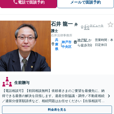
電話で面談予約
メールで面談予約
石井 龍一
弁
インタビューを
見る
護士
石井法律事務所
兵
神戸駅
か
営業時間：本
神戸市
庫
|
日定休日
ら徒歩3分
中央区
県
生前贈与
【電話相談可】【初回相談無料】依頼者さまのご要望を最優先に、納
得できる最善の解決を目指します。遺産分割協議・調停／不動産相続
／遺留分侵害額請求など、相続問題はお任せください【出張相談可】
紛争化したトラブルのご相談も対応します【神戸駅3分】
料金表を見る