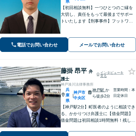
県
【初回相談無料】一つひとつのご縁を
大切し、責任をもって最後までサポー
トいたします【刑事事件】フットワー
クの軽さとスピードが強み。豊富な経
験を活かして最善の解決を【離婚問
題】経済面やお子さまの将来を見据
電話でお問い合わせ
メールでお問い合わせ
え、納得できる解決策を提案【元町駅4
分】
藤掛 昂平
弁
インタビューを
見る
護士
神戸湊川法律事務所
兵
神戸駅
か
営業時間：本
神戸市
庫
|
日定休日
ら徒歩2分
中央区
県
【神戸駅2分】町医者のように相談でき
る、かかりつけ弁護士に【借金問題】
借金問題は初回相談1時間無料！残した
い資産がある方はお気軽にご相談を
【企業法務】顧問実績多数！カスハ