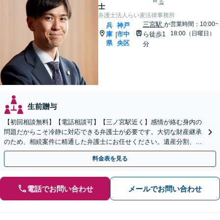
る
士
弁護士法人らい麦法律事務所
三宮駅
か
営業時間：10:00~
兵
神戸
18:00（日曜日）
庫
市中
ら徒歩1
|
県
央区
分
生前贈与
【初回相談無料】【電話相談可】【三ノ宮駅近く】感情が絡む身内の
問題だからこそ冷静に対応できる弁護士が必要です。大切な財産継承
のため、相続案件に精通した弁護士にお任せください。遺産分割、遺
言書作成、事業継承、家族信託など幅広いご相談に対応。
料金表を見る
電話でお問い合わせ
メールでお問い合わせ