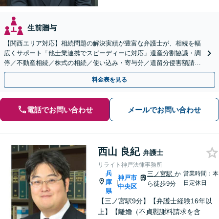
生前贈与
【関西エリア対応】相続問題の解決実績が豊富な弁護士が、相続を幅
広くサポート「他士業連携でスピーディーに対応」遺産分割協議・調
停／不動産相続／株式の相続／使い込み・寄与分／遺留分侵害額請求
／相続放棄（借金の相続）／遺言書作成
料金表を見る
電話でお問い合わせ
メールでお問い合わせ
西山 良紀
弁護士
リライト神戸法律事務所
兵
三ノ宮駅
か
営業時間：本
神戸市
庫
|
日定休日
ら徒歩9分
中央区
県
【三ノ宮駅9分】【弁護士経験16年以
上】【離婚（不貞慰謝料請求を含