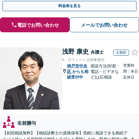
最善の解決策を提案【WEB面談可】
料金表を見る
電話でお問い合わせ
メールでお問い合わせ
浅野 康史
弁護士
京都府
K・Gフォート法律事務所
営業時
神戸市中央
面談方法(対面・
区
からも相
電話・ビデオな
間：本日
談受付中
ど)は応相談
定休日
生前贈与
【初回相談無料】【相続診断士の資格保有】気軽に相談できる相続ア