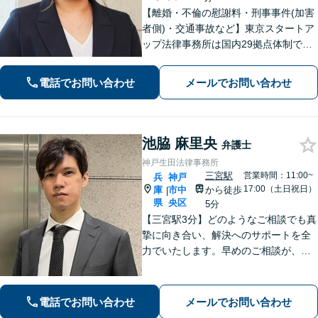
【離婚・不倫の慰謝料・刑事事件(加害
者側)・交通事故など】東京スタートア
ップ法律事務所は国内29拠点体制で全
国対応！【ご自宅からの電話相談にも
対応(法律相談は完全予約制)】各分野で
電話でお問い合わせ
メールでお問い合わせ
専門性の高い弁護士が寄り添い解決を
サポートします。
池脇 麻里央
弁護士
神戸生田法律事務所
三宮駅
営業時間：11:00~
兵
神戸
17:00（土日祝日）
庫
市中
から徒歩
|
県
央区
5分
【三宮駅3分】どのようなご相談でも真
摯に向き合い、解決へのサポートを全
力でいたします。早めのご相談が、よ
り良い解決への第一歩です。「交通事
故：着手金0円・完全成功報酬型で対応
可」【早期釈放の実績多数】【夜間や
電話でお問い合わせ
メールでお問い合わせ
休日相談も対応可能】