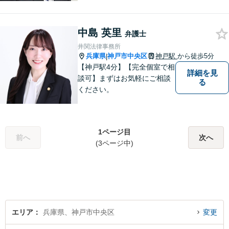
全力でサポートさせていただ
きますので、お困りの際はご
中島 英里
相談ください。
弁護士
井関法律事務所
兵庫県
神戸市中央区
神戸駅
から徒歩5分
|
【神戸駅4分】【完全個室で相
詳細を見
談可】まずはお気軽にご相談
る
ください。
1ページ目
前へ
次へ
(3ページ中)
エリア
兵庫県、神戸市中央区
変更