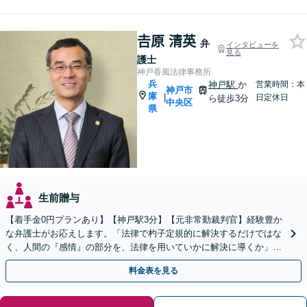
𠮷原 清英
弁
インタビューを
見る
護士
神戸香風法律事務所
兵
神戸駅
か
営業時間：本
神戸市
庫
|
日定休日
ら徒歩3分
中央区
県
生前贈与
【着手金0円プランあり】【神戸駅3分】【元非常勤裁判官】経験豊か
な弁護士がお応えします。「法律で杓子定規的に解決するだけではな
く、人間の『感情』の部分を、法律を用いていかに解決に導くか」を
大切にしています【休日・夜間対応可】
料金表を見る