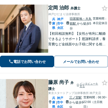
定岡 治郎
弁護士
神戸ひだまり法律事務所
旧居留地・大丸
営業時間：
兵
神戸
本日定休日
庫
市中
前駅
から徒歩5
|
県
央区
分
【初回相談無料】【女性が有利に離婚
できるようサポート】慰謝料請求，養
育費など金銭面やお子様に関する相談
を多数解決【離婚・不倫・男女問題・
遺産相続・交通事故】依頼者様のお気
持ちを大切にしながら交渉します。
電話でお問い合わせ
メールでお問い合わせ
【Web相談可】【平日夜間可】【神戸
大丸の近く】
藤原 尚子
弁
インタビューを
見る
護士
東京スタートアップ法律事務所 神戸支店
三ノ宮駅
営業時間：06:30~
兵
神戸
22:00（土日祝
庫
市中
から徒歩9
|
県
央区
日）
分