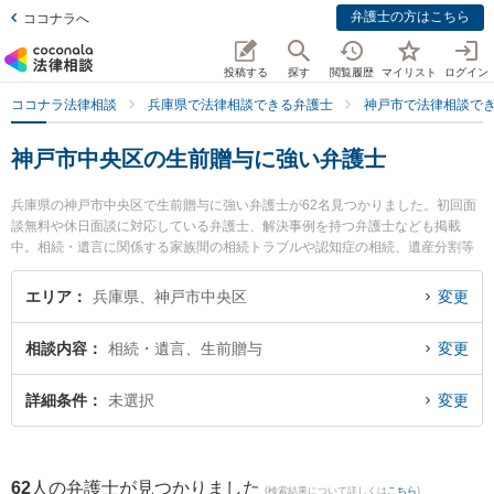
弁護士の方はこちら
ココナラへ
投稿する
探す
閲覧履歴
マイリスト
ログイン
ココナラ法律相談
兵庫県で法律相談できる弁護士
神戸市で法律相談で
神戸市中央区の生前贈与に強い弁護士
兵庫県の神戸市中央区で生前贈与に強い弁護士が62名見つかりました。初回面
談無料や休日面談に対応している弁護士、解決事例を持つ弁護士なども掲載
中。相続・遺言に関係する家族間の相続トラブルや認知症の相続、遺産分割等
の細かな分野での絞り込み検索もでき便利です。特に神戸ポート法律事務所の
小西 裕太弁護士や神戸山手法律事務所の津田 和之弁護士、神戸さきがけ法律事
エリア
兵庫県、神戸市中央区
変更
務所の上田 孝治弁護士のプロフィール情報や弁護士費用、強みなどが注目され
ています。『神戸市中央区で土日や夜間に発生した生前贈与のトラブルを今す
相談内容
相続・遺言、生前贈与
変更
ぐに弁護士に相談したい』『生前贈与のトラブル解決の実績豊富な近くの弁護
士を検索したい』『初回相談無料で生前贈与を法律相談できる神戸市中央区内
の弁護士に相談予約したい』などでお困りの相談者さんにおすすめです。
詳細条件
未選択
変更
62
人の弁護士が見つかりました
(検索結果について詳しくは
こちら
)