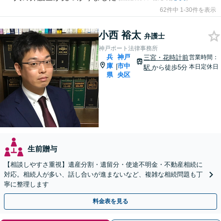
62件中 1-30件を表示
小西 裕太
弁護士
神戸ポート法律事務所
兵
神戸
三宮・花時計前
営業時間：
庫
市中
|
本日定休日
駅
から徒歩5分
県
央区
生前贈与
【相談しやすさ重視】遺産分割・遺留分・使途不明金・不動産相続に
対応。相続人が多い、話し合いが進まないなど、複雑な相続問題も丁
寧に整理します
料金表を見る