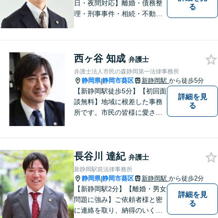
日・夜間対応】離婚・債務整
る
理・刑事事件・相続・不動産
問題・交通事故等、多数の解
決実績あり。お悩みに真摯に
向き合うことを心がけていま
す。法人・個人事業主の事業
西ヶ谷 知成
弁護士
再建・債務整理の問題解決に
弁護士法人市民の森静岡第一法律事務所
自信があります。
静岡県
静岡市葵区
新静岡駅
から徒歩5分
|
【新静岡駅徒歩5分】【初回面
詳細を見
談無料】地域に根差した事務
る
所です。市民の皆様に愛され
る事務所を目指しています。
【法テラス利用可能】【当日
／夜間／休日対応可能】お気
長谷川 達紀
軽にご連絡ください。
弁護士
新静岡駅前法律事務所
静岡県
静岡市葵区
新静岡駅
から徒歩2分
|
【新静岡駅2分】【離婚・男女
詳細を見
問題に強み】ご依頼者様と密
る
に連絡を取り、納得のいく解