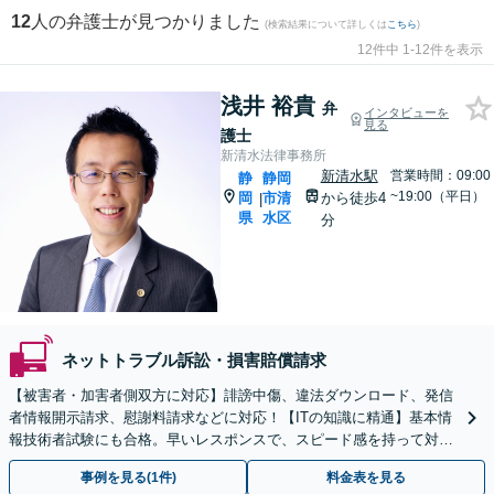
12
人の弁護士が見つかりました
(検索結果について詳しくは
こちら
)
12件中 1-12件を表示
浅井 裕貴
弁
インタビューを
見る
護士
新清水法律事務所
新清水駅
営業時間：09:00
静
静岡
~19:00（平日）
岡
市清
から徒歩4
|
県
水区
分
ネットトラブル訴訟・損害賠償請求
【被害者・加害者側双方に対応】誹謗中傷、違法ダウンロード、発信
者情報開示請求、慰謝料請求などに対応！【ITの知識に精通】基本情
報技術者試験にも合格。早いレスポンスで、スピード感を持って対応
します。【Torrent（トレント）に関する相談◎】
事例を見る(1件)
料金表を見る