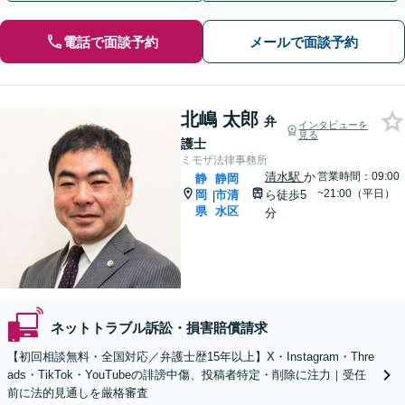
電話で面談予約
メールで面談予約
北嶋 太郎
弁
インタビューを
見る
護士
ミモザ法律事務所
清水駅
か
営業時間：09:00
静
静岡
~21:00（平日）
岡
市清
ら徒歩5
|
県
水区
分
ネットトラブル訴訟・損害賠償請求
【初回相談無料・全国対応／弁護士歴15年以上】X・Instagram・Thre
ads・TikTok・YouTubeの誹謗中傷、投稿者特定・削除に注力｜受任
前に法的見通しを厳格審査