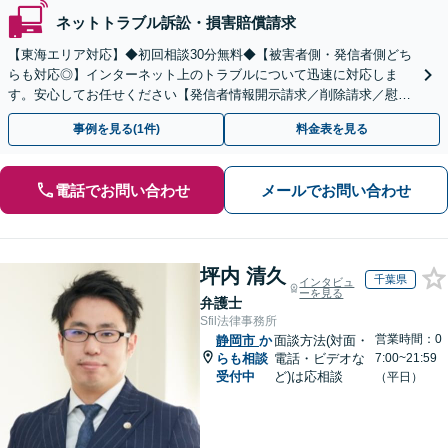
ネットトラブル訴訟・損害賠償請求
【東海エリア対応】◆初回相談30分無料◆【被害者側・発信者側どち
らも対応◎】インターネット上のトラブルについて迅速に対応しま
す。安心してお任せください【発信者情報開示請求／削除請求／慰謝
料請求／意見照会への対応】
事例を見る(1件)
料金表を見る
電話でお問い合わせ
メールでお問い合わせ
坪内 清久
千葉県
インタビュ
ーを見る
弁護士
Sfil法律事務所
営業時間：0
静岡市
か
面談方法(対面・
らも相談
電話・ビデオな
7:00~21:59
受付中
ど)は応相談
（平日）