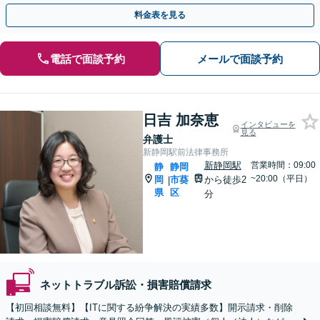
料金表を見る
電話で面談予約
メールで面談予約
日吉 加奈恵
インタビューを
見る
弁護士
新静岡駅前法律事務所
新静岡駅
営業時間：09:00
静
静岡
~20:00（平日）
岡
市葵
から徒歩2
|
県
区
分
ネットトラブル訴訟・損害賠償請求
【初回相談無料】【ITに関する紛争解決の実績多数】開示請求・削除