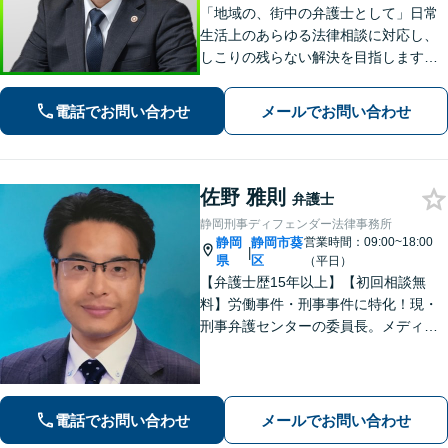
「地域の、街中の弁護士として」日常
生活上のあらゆる法律相談に対応し、
しこりの残らない解決を目指します。
「この人に相談してよかった」と心か
ら思っていただけるよう、どのような
電話でお問い合わせ
メールでお問い合わせ
案件にも誠心誠意取り組んでいく所存
です。
佐野 雅則
弁護士
静岡刑事ディフェンダー法律事務所
静岡
静岡市葵
営業時間：09:00~18:00
|
県
区
（平日）
【弁護士歴15年以上】【初回相談無
料】労働事件・刑事事件に特化！現・
刑事弁護センターの委員長。メディア
掲載案件多数！豊富な経験を活かし早
期釈放を目指します【労働・雇用】依
頼者さま目線のサポートを心がけま
す。地域密着型の法律事務所
電話でお問い合わせ
メールでお問い合わせ