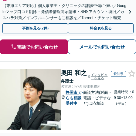
【東海エリア対応】個人事業主・クリニックの誹謗中傷に強い／Goog
leマップ口コミ削除・発信者情報開示請求・SNSアカウント復旧／カ
スハラ対策／インフルエンサーもご相談を／Torrent・チケット転売等
の加害者側対応も得意
事例を見る(2件)
料金表を見る
電話でお問い合わせ
メールでお問い合わせ
奥田 和之
愛知県
インタビュ
ーを見る
弁護士
名古屋けやき法律事務所
営業時間：0
静岡市
か
面談方法(対面・
らも相談
電話・ビデオな
9:30~18:00
受付中
ど)は応相談
（平日）