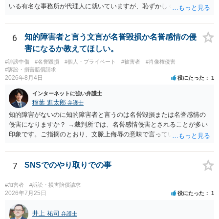
実績として掲載する権限まで当然に生じるものではありません。 もっ
いる有名な事務所が代理人に就いていますが、恥ずかしくないのだろ
とも、契約書がなくても、見積書、メール、利用規約等に実績掲載へ
うかと思います。
の同意があれば別です。また、単に制作を担当した事実を記載した
り、公開中のサイトへリンクしたりする行為まで当然に禁止できると
6
知的障害者と言う文言が名誉毀損か名誉感情の侵
は限りません。 人物写真については、通常のSNSへの無断掲載と同
害になるか教えてほしい。
様、掲載目的、態様、必要性、本人の特定可能性等から判断されま
#誹謗中傷
#名誉毀損
#個人・プライベート
#被害者
#肖像権侵害
す。営業目的であり、本人も掲載を拒否していることは、違法性を認
#訴訟・損害賠償請求
める方向の事情となりますが、自動的に肖像権侵害となるわけではあ
2026年8月4日
役にたった
1
りません。 まず、見積書、メール、チャット、デザイナーの利用規約
を確認したうえで、「提供素材及びこれを含む画面の複製・SNS掲載
インターネットに強い弁護士
稲葉 進太郎
を許諾しない」と書面で明確に通知することをお勧めします。すでに
弁護士
掲載された場合は、URL、掲載日時、画面を保存してから削除を求め
知的障害がないのに知的障害者と言うのは名誉毀損または名誉感情の
てください。
侵害になりますか？ →裁判所では、名誉感情侵害とされることが多い
印象です。ご指摘のとおり、文脈上侮辱の意味で言っている点も加味
されていると思います。
7
SNSでのやり取りでの事
#加害者
#訴訟・損害賠償請求
2026年7月25日
役にたった
1
井上 祐司
弁護士