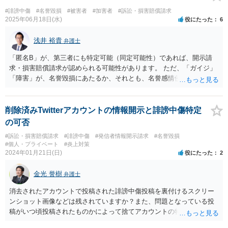
#誹謗中傷
#名誉毀損
#被害者
#加害者
#訴訟・損害賠償請求
2025年06月18日(水)
役にたった
6
浅井 裕貴
弁護士
「匿名B」が、第三者にも特定可能（同定可能性）であれば、開示請
求・損害賠償請求が認められる可能性があります。 ただ、「ガイジ」
「障害」が、名誉毀損にあたるか、それとも、名誉感情侵害にあたる
のかは、微妙なところです。 さらには、プライバシー侵害ということ
になる可能性もあります。
削除済みTwitterアカウントの情報開示と誹謗中傷特定
の可否
#訴訟・損害賠償請求
#誹謗中傷
#発信者情報開示請求
#名誉毀損
#個人・プライベート
#炎上対策
2024年01月21日(日)
役にたった
2
金光 誉樹
弁護士
消去されたアカウントで投稿された誹謗中傷投稿を裏付けるスクリー
ンショット画像などは残されていますか？また、問題となっている投
稿がいつ頃投稿されたものかによって捨てアカウントの特定ができる
かどうかは変わってきます。３か月以上以前に投稿されたものだと特