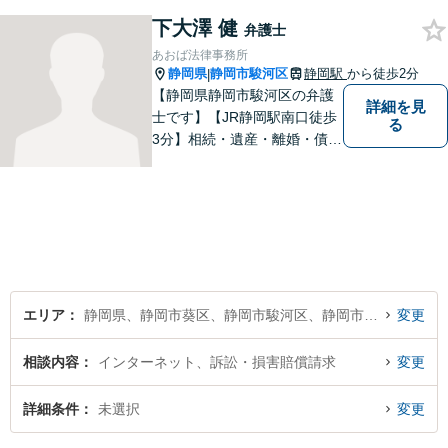
に励んでいます。 依頼者様と
下大澤 健
のコミュニケーションを尊重
弁護士
し、常に最善を尽くすことを
あおば法律事務所
お約束します。 ぜひご相談く
静岡県
静岡市駿河区
静岡駅
から徒歩2分
|
ださい。
【静岡県静岡市駿河区の弁護
詳細を見
士です】【JR静岡駅南口徒歩
る
3分】相続・遺産・離婚・債務
整理・交通事故・不動産取引
などの個人に関わる問題や契
約・商取引・債権回収・事業
整理など企業に関わる問題を
幅広く取り扱っております。
どうぞお気軽にご相談くださ
い。
エリア
静岡県、静岡市葵区、静岡市駿河区、静岡市清水区
変更
相談内容
インターネット、訴訟・損害賠償請求
変更
詳細条件
未選択
変更