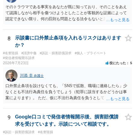
そのトラウマである事実をあなたが既に知っており、そのことをあえ
て認識しながら相手を傷つけようとしたことが客観的な証拠によって
認定できない限り、何の罰則も問題となる法令もないと思われます。
8
示談書に口外禁止条項を入れるリスクはあります
か？
#名誉毀損
#誹謗中傷
#訴訟・損害賠償請求
#個人・プライベート
#発信者情報開示請求
2026年7月23日
役にたった
5
川添 圭
弁護士
口外禁止条項を設けなくても、「SNSで拡散、職場に連絡したら」少
なくとも不法行為責任を負うでしょう（犯罪に該当するかどうかは事
案によります）。 ただ、仮に不法行為責任を負うとしても、違約金を
決めておかなければ慰謝料程度しか認められないケースが出てきます
（日本の裁判所が認定する慰謝料は、到底被害感情を満足させられる
ような金額ではありません）。そのため、口外禁止条項とともに口外
9
Google口コミで発信者情報開示後、損害賠償請
した場合の違約金（100～200万円程度）を定めることには、大きな意
求を受けています。示談について相談です。
味と抑止力があります。 逆に、口外禁止条項を設けると、正当な理由
#訴訟・損害賠償請求
#名誉毀損
がある場合を除いて第三者へ情報開示ができなくなります。そのた