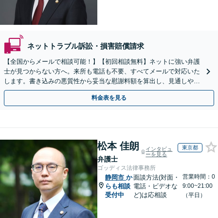
ネットトラブル訴訟・損害賠償請求
【全国からメールで相談可能！】【初回相談無料】ネットに強い弁護
士が見つからない方へ。来所も電話も不要、すべてメールで対応いた
します。書き込みの悪質性から妥当な慰謝料額を算出し、見通しや費
用面のリスクも包み隠さずお伝えしサポートします。
料金表を見る
松本 佳朗
東京都
インタビュ
ーを見る
弁護士
ゴッディス法律事務所
営業時間：0
静岡市
か
面談方法(対面・
らも相談
電話・ビデオな
9:00~21:00
受付中
ど)は応相談
（平日）