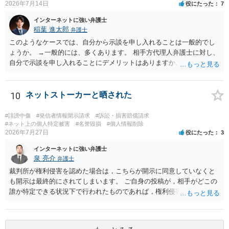
2026年7月14日
役にたった
7
め、口外禁止条項によって自らを縛られてしまうと困るようなケース
（例えば弁護団事件でマスコミ等へ公表する必要があるケース等）で
インターネットに強い弁護士
は、口外禁止の範囲を特定・限定する等の工夫をすることがあります
稲葉 進太郎
弁護士
が、個人間の紛争で、合意後もみだりに紛争情報を口外することそれ
このようなケースでは、自分から示談を申し入れることは一般的でし
自体が異常事態であって、相手方への抑止効果として口外禁止条項を
ょうか。 →一般的には、多くあります。 相手方代理人弁護士に対し、
設定しておく方が望ましい場合が多いと思われます（上記のとおり、
自分で示談を申し入れることにデメリットはありますか。 →弁護士で
口外禁止条項は、違反した際の違約金条項とワンセットにすることで
はない方が減額交渉に望む場合、知識がないことから、相手方が納得
効果を発揮するといえます）。
できる主張を展開するのが難しいという点が指摘されるでしょう。 弁
護士に依頼する経済的余裕がない場合、自分で示談交渉を行う際に注
10
ネットストーカーと晒された
意すべき点があれば教えてください。 →分からないことが出てきたら
弁護士にご相談になるのが良いかと存じます。まずは電話相談などで
#誹謗中傷
#発信者情報開示請求
#訴訟・損害賠償請求
直接弁護士にご相談になることをお勧めいたします。
#ネット上の個人特定被害
#名誉毀損
#個人情報削除
2026年7月27日
役にたった
3
インターネットに強い弁護士
泉 亮介
弁護士
裁判所が権利侵害を認めた場合は，こちらが開示に同意していなくと
も開示は最終的にされてしまいます。 ご自身の投稿が，相手がどこの
誰か特定できる状況下で行われたものであれば，権利侵害性が認めら
れる可能性はあるかと思われます。 もっとも，相手方の晒し行為につ
いても，アカウントを特定したうえで，ネットストーカーとして晒し
たのであれば，かかる行為に権利侵害性が認められる可能性はあるで