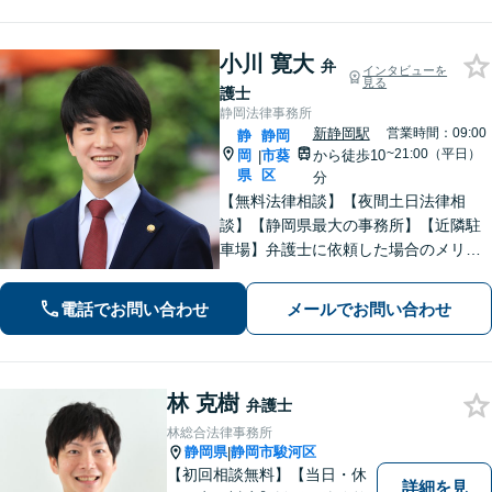
小川 寛大
弁
インタビューを
見る
護士
静岡法律事務所
新静岡駅
営業時間：09:00
静
静岡
~21:00（平日）
岡
市葵
から徒歩10
|
県
区
分
【無料法律相談】【夜間土日法律相
談】【静岡県最大の事務所】【近隣駐
車場】弁護士に依頼した場合のメリッ
ト・デメリットを丁寧に説明します。
電話でお問い合わせ
メールでお問い合わせ
林 克樹
弁護士
林総合法律事務所
静岡県
静岡市駿河区
|
【初回相談無料】【当日・休
詳細を見