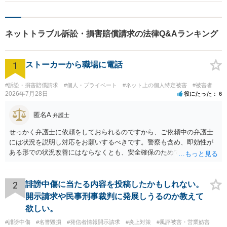
定は難しいでしょう。
ネットトラブル訴訟・損害賠償請求の法律Q&Aランキング
1
ストーカーから職場に電話
#訴訟・損害賠償請求
#個人・プライベート
#ネット上の個人特定被害
#被害者
2026年7月28日
役にたった
6
匿名A
弁護士
せっかく弁護士に依頼をしておられるのですから、ご依頼中の弁護士
には状況を説明し対応をお願いするべきです。警察も含め、即効性が
ある形での状況改善にはならなくとも、安全確保のためできることは
ある筈です。
2
誹謗中傷に当たる内容を投稿したかもしれない。
開示請求や民事刑事裁判に発展しうるのか教えて
欲しい。
#誹謗中傷
#名誉毀損
#発信者情報開示請求
#炎上対策
#風評被害・営業妨害