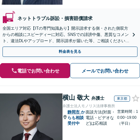
ネットトラブル訴訟・損害賠償請求
全国エリア対応【ITの専門知識あり】開示請求する側・された側双方
からの相談にスピーディーに対応。SNSでの誹謗中傷、悪質なコメン
ト、違法DLやアップロード、開示請求が届いた等、ご相談ください
【WEB面談OK&解決実績豊富】【千葉中央駅4分】
料金表を見る
電話でお問い合わせ
メールでお問い合わせ
横山 敬大
弁護士
東京都
弁護士法人モノリス法律事務所
営業時間：1
静岡市
か
面談方法(対面・
らも相談
電話・ビデオな
0:00~19:00
受付中
ど)は応相談
（平日）