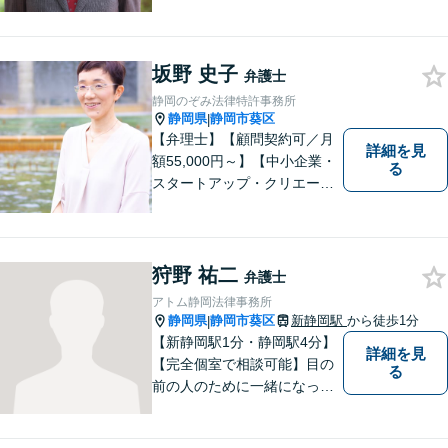
決へと導きます。法的トラブ
ルは非常に辛いものですの
で、精神面のサポートも積極
坂野 史子
的に行っております。お困り
弁護士
でしたら、お気軽にご相談く
静岡のぞみ法律特許事務所
ださい！
静岡県
静岡市葵区
|
【弁理士】【顧問契約可／月
詳細を見
額55,000円～】【中小企業・
る
スタートアップ・クリエータ
ー支援】契約書チェックや知
的財産権に関する企業法務サ
ポート。「特許、意匠、商
標、著作権、不正競争防止法
狩野 祐二
弁護士
の専門知識・経験豊富」「リ
アトム静岡法律事務所
ーガルフォースの高精度契約
静岡県
静岡市葵区
新静岡駅
から徒歩1分
|
書チェック」
【新静岡駅1分・静岡駅4分】
詳細を見
【完全個室で相談可能】目の
る
前の人のために一緒になって
考え、本気で活動することを
やりがいに日々の弁護士業務