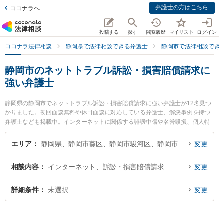
弁護士の方はこちら
ココナラへ
投稿する
探す
閲覧履歴
マイリスト
ログイン
ココナラ法律相談
静岡県で法律相談できる弁護士
静岡市で法律相談で
静岡市のネットトラブル訴訟・損害賠償請求に
強い弁護士
静岡県の静岡市でネットトラブル訴訟・損害賠償請求に強い弁護士が12名見つ
かりました。初回面談無料や休日面談に対応している弁護士、解決事例を持つ
弁護士なども掲載中。インターネットに関係する誹謗中傷や名誉毀損、個人特
定等の細かな分野での絞り込み検索もでき便利です。特に新清水法律事務所の
浅井 裕貴弁護士やミモザ法律事務所の北嶋 太郎弁護士、新静岡駅前法律事務所
エリア
静岡県、静岡市葵区、静岡市駿河区、静岡市清水区
変更
の日吉 加奈恵弁護士のプロフィール情報や弁護士費用、強みなどが注目されて
います。『静岡市で土日や夜間に発生したネットトラブル訴訟・損害賠償請求
相談内容
インターネット、訴訟・損害賠償請求
変更
のトラブルを今すぐに弁護士に相談したい』『ネットトラブル訴訟・損害賠償
請求のトラブル解決の実績豊富な近くの弁護士を検索したい』『初回相談無料
でネットトラブル訴訟・損害賠償請求を法律相談できる静岡市内の弁護士に相
詳細条件
未選択
変更
談予約したい』などでお困りの相談者さんにおすすめです。