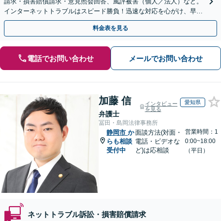
請求・損害賠償請求・意見照会回答、風評被害（個人／法人）など。
インターネットトラブルはスピード勝負！迅速な対応を心がけ、早期
解決を目指します【新静岡駅直結】【夜間・休日相談可】
料金表を見る
電話でお問い合わせ
メールでお問い合わせ
加藤 信
愛知県
インタビュー
を見る
弁護士
冨田・島岡法律事務所
営業時間：1
静岡市
か
面談方法(対面・
らも相談
電話・ビデオな
0:00~18:00
受付中
ど)は応相談
（平日）
ネットトラブル訴訟・損害賠償請求