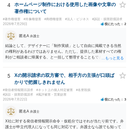
訟提起を選択すれば訴訟の中で解決がなされる流れが通常です。
4
ホームページ制作における使用した画像や文章の
著作権について
#著作権侵害
#肖像権侵害
#商標権侵害
#法人・ビジネス
#訴訟・損害賠償請求
2026年7月29日
役にたった
2
匿名A
弁護士
結論として、デザイナーに「制作実績」として自由に掲載できる当然
の権利があるわけではありません。ただし、提供した素材すべての権
利がご相談者に帰属する、と一括して整理することもできません。 ご
自身が撮影・執筆した写真や文章は、創作性があれば原則としてご自
身が著作権者です。 他方、ブランド名、文字主体のロゴ、商品情報、
短いキャッチコピー、販売コンセプトなどは、通常、著作物には当た
5
Xの開示請求の双方審で、相手方の主張が口頭ば
りません。ただし、ロゴに独自の図形やイラスト等が含まれる場合に
かりで把握しきれません
は、その表現部分が著作物となる可能性があります。 また、人物写真
#発信者情報開示請求
#ネット上の個人特定被害
#名誉毀損
の著作権は撮影者に、肖像に関する権利は被写体本人に帰属します
#訴訟・損害賠償請求
#風評被害・営業妨害
（著作権法2条・17条）。 ウェブサイト全体に当然に著作権が生じる
2026年7月22日
役にたった
3
わけではありません。デザイナーが独自に制作したイラストやバナー
等は別として、一般的なレイアウトや配色、依頼者から提供された素
匿名A
弁護士
材を希望に沿って配置した部分には、通常、著作物性は認められにく
いと考えられます。仮に具体的な画面構成の一部に創作性が認められ
X社に対する発信者情報開示命令・仮処分ではそれが当たり前です。弁
ても、その権利は当該部分に限られ、ご相談者の写真や文章等を制作
護士が申立代理人になっても同じ対応です。弁護士なら誰でも知って