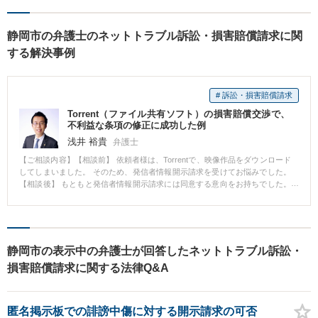
静岡市の弁護士のネットトラブル訴訟・損害賠償請求に関
する解決事例
# 訴訟・損害賠償請求
Torrent（ファイル共有ソフト）の損害賠償交渉で、
不利益な条項の修正に成功した例
浅井 裕貴
弁護士
【ご相談内容】【相談前】 依頼者様は、Torrentで、映像作品をダウンロード
してしまいました。 そのため、発信者情報開示請求を受けてお悩みでした。
【相談後】 もともと発信者情報開示請求には同意する意向をお持ちでした。
そこで、私が代理人に就任後、発信者情報開示請求に同意したところ、 相手
方から示談書案が送られてきました。 しかし、その示談書案は、必要以上に
依頼者様に不利な内容になっていました。 そこで、私が粘り強く交渉し、必
要以上に不利な内容を撤回してもらうことに成功しました。 【先生からのコ
メント】 示談交渉というと、つい、金額に目が向きがちです。 しかし、金額
静岡市の表示中の弁護士が回答したネットトラブル訴訟・
以外の条項にも気を配る必要があります。 弁護士が入ることにより、金額以
損害賠償請求に関する法律Q&A
外のところもチェックし、 必要以上に不利な条項にならないように交渉する
ことができます。
匿名掲示板での誹謗中傷に対する開示請求の可否