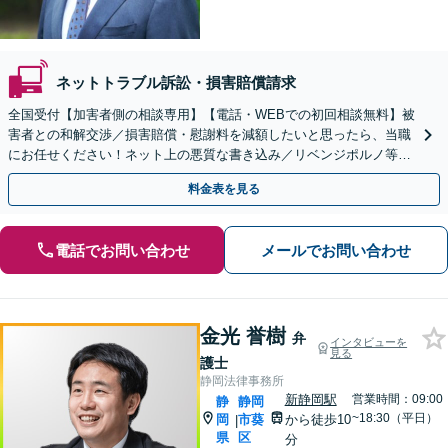
ネットトラブル訴訟・損害賠償請求
全国受付【加害者側の相談専用】【電話・WEBでの初回相談無料】被
害者との和解交渉／損害賠償・慰謝料を減額したいと思ったら、当職
にお任せください！ネット上の悪質な書き込み／リベンジポルノ等、
代表弁護士が最後まで対応【関東エリア以外の相談も可】
料金表を見る
電話でお問い合わせ
メールでお問い合わせ
金光 誉樹
弁
インタビューを
見る
護士
静岡法律事務所
新静岡駅
営業時間：09:00
静
静岡
~18:30（平日）
岡
市葵
から徒歩10
|
県
区
分