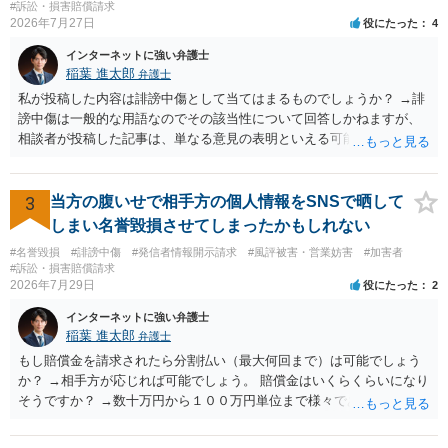
#訴訟・損害賠償請求
2026年7月27日
役にたった
4
インターネットに強い弁護士
稲葉 進太郎
弁護士
私が投稿した内容は誹謗中傷として当てはまるものでしょうか？ →誹
謗中傷は一般的な用語なのでその該当性について回答しかねますが、
相談者が投稿した記事は、単なる意見の表明といえる可能性が高く、
権利侵害が認められる可能性は低いと存じます。 もし当てはまるとし
て、開示請求が認められたり、民事裁判や刑事裁判に発展しうるもの
でしょうか？ →権利侵害や、名誉毀損・侮辱に該当する可能性が低い
3
当方の腹いせで相手方の個人情報をSNSで晒して
ため、民事裁判や刑事裁判に発展することはあまり考えられないよう
しまい名誉毀損させてしまったかもしれない
に思われます。
#名誉毀損
#誹謗中傷
#発信者情報開示請求
#風評被害・営業妨害
#加害者
#訴訟・損害賠償請求
2026年7月29日
役にたった
2
インターネットに強い弁護士
稲葉 進太郎
弁護士
もし賠償金を請求されたら分割払い（最大何回まで）は可能でしょう
か？ →相手方が応じれば可能でしょう。 賠償金はいくらくらいになり
そうですか？ →数十万円から１００万円単位まで様々であり、不明で
す。相手方から相談者様に対し請求がなされた場合、減額や分割の交
渉が行われ、双方合意に至れば支払が開始され、決裂して相手方が訴