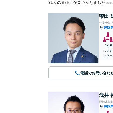
31
人の弁護士が見つかりました
(検索
雫田 
弁護士法
静岡
【初回
します
フター
電話でお問い合わ
浅井 
新清水法
静岡