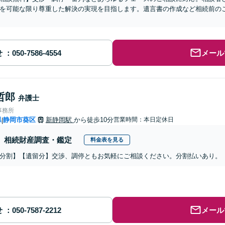
を可能な限り尊重した解決の実現を目指します。遺言書の作成など相続前の
せ
メール
哲郎
弁護士
事務所
県
静岡市葵区
新静岡駅
から徒歩10分
営業時間：本日定休日
|
相続財産調査・鑑定
料金表を見る
分割】【遺留分】交渉、調停ともお気軽にご相談ください。分割払いあり。
せ
メール