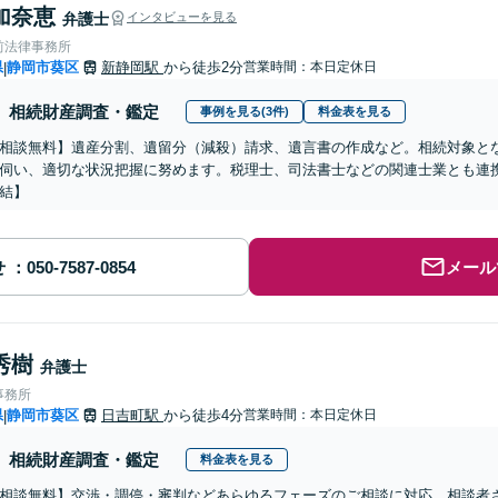
加奈恵
弁護士
インタビューを見る
前法律事務所
県
静岡市葵区
新静岡駅
から徒歩2分
営業時間：本日定休日
|
相続財産調査・鑑定
事例を見る(3件)
料金表を見る
相談無料】遺産分割、遺留分（減殺）請求、遺言書の作成など。相続対象と
伺い、適切な状況把握に努めます。税理士、司法書士などの関連士業とも連
結】
せ
メール
秀樹
弁護士
事務所
県
静岡市葵区
日吉町駅
から徒歩4分
営業時間：本日定休日
|
相続財産調査・鑑定
料金表を見る
相談無料】交渉・調停・審判などあらゆるフェーズのご相談に対応。相談者