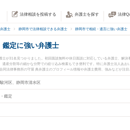
法律相談を投稿する
弁護士を探す
法律Q
弁護士
静岡市で法律相談できる弁護士
静岡市で相続・遺言に強い弁護士
・鑑定に強い弁護士
護士が31名見つかりました。初回面談無料や休日面談に対応している弁護士、解決
、遺産分割等の細かな分野での絞り込み検索もでき便利です。特に弁護士法人あおい
静岡合同法律事務所の守屋 典弁護士のプロフィール情報や弁護士費用、強みなどが注
護士に相談したい』『相続財産調査・鑑定のトラブル解決の実績豊富な近くの弁護
相談予約したい』などでお困りの相談者さんにおすすめです。
市駿河区、静岡市清水区
・鑑定