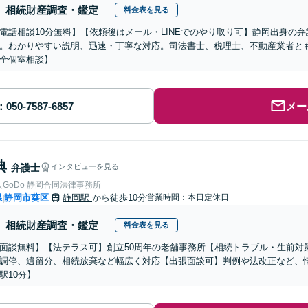
相続財産調査・鑑定
料金表を見る
電話相談10分無料】【依頼後はメール・LINEでのやり取り可】静岡出身の
。わかりやすい説明、迅速・丁寧な対応。司法書士、税理士、不動産業者と
全個室相談】
メー
典
弁護士
インタビューを見る
弁護士法人GoDo 静岡合同法律事務所
県
静岡市葵区
静岡駅
から徒歩10分
営業時間：本日定休日
|
相続財産調査・鑑定
料金表を見る
面談無料】【法テラス可】創立50周年の老舗事務所【相続トラブル・生前対
調停、遺留分、相続放棄など幅広く対応【出張面談可】判例や法改正など、
駅10分】