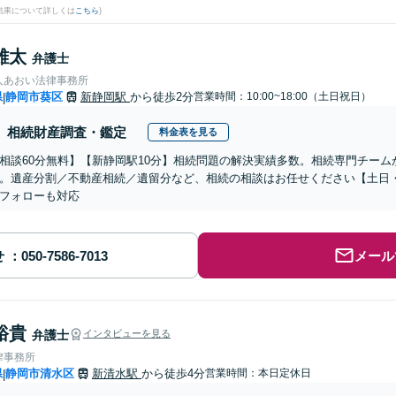
結果について詳しくは
こちら
)
雄太
弁護士
人あおい法律事務所
県
静岡市葵区
新静岡駅
から徒歩2分
営業時間：10:00~18:00（土日祝日）
|
相続財産調査・鑑定
料金表を見る
相談60分無料】【新静岡駅10分】相続問題の解決実績多数。相続専門チー
。遺産分割／不動産相続／遺留分など、相続の相談はお任せください【土日
フォローも対応
せ
メール
裕貴
弁護士
インタビューを見る
律事務所
県
静岡市清水区
新清水駅
から徒歩4分
営業時間：本日定休日
|