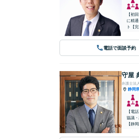
【初回
に精通
ト【完
電話で面談予約
守屋 
静岡
【電話
協議・
【静岡