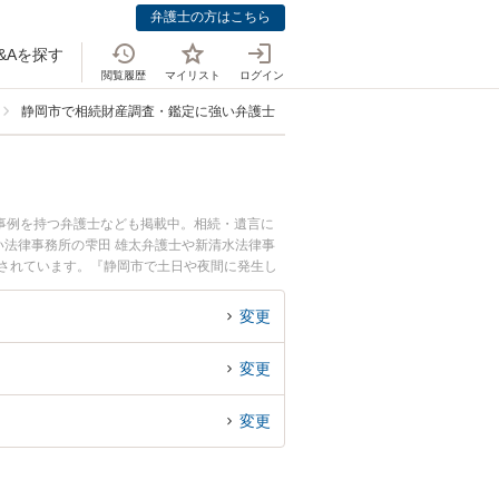
弁護士の方はこちら
&Aを探す
閲覧履歴
マイリスト
ログイン
静岡市で相続財産調査・鑑定に強い弁護士
事例を持つ弁護士なども掲載中。相続・遺言に
法律事務所の雫田 雄太弁護士や新清水法律事
目されています。『静岡市で土日や夜間に発生し
士を検索したい』『初回相談無料で相続財産調
変更
変更
変更