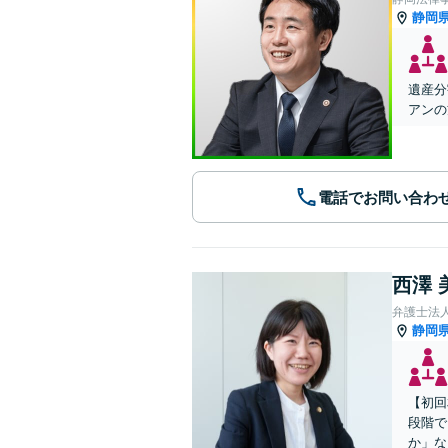
静岡
遺産分
アンの
電話でお問い合わ
西澤 
弁護士法
静岡
【初回
段階で
か」な