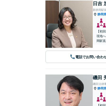
日吉 
新静岡駅
静岡
【初回
現地へ
岡駅直
電話でお問い合わ
磯田 
磯田法律
静岡
【初回