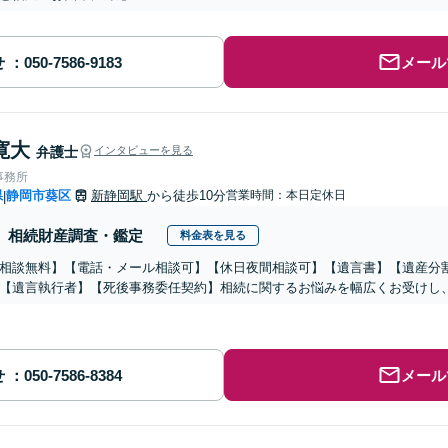
せ
メール
寛大
弁護士
インタビューを見る
事務所
県
静岡市葵区
新静岡駅
から徒歩10分
営業時間：本日定休日
|
相続財産調査・鑑定
料金表を見る
相談無料】【電話・メール相談可】【休日夜間相談可】【遺言書】【遺産分
【遺言執行者】【死後事務委任契約】相続に関するお悩みを幅広くお受けし
せ
メール