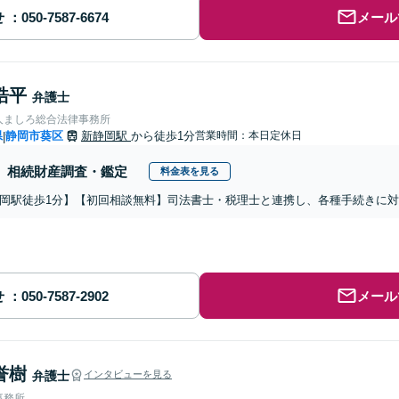
せ
メール
皓平
弁護士
人ましろ総合法律事務所
県
静岡市葵区
新静岡駅
から徒歩1分
営業時間：本日定休日
|
相続財産調査・鑑定
料金表を見る
岡駅徒歩1分】【初回相談無料】司法書士・税理士と連携し、各種手続きに対応
せ
メール
誉樹
弁護士
インタビューを見る
事務所