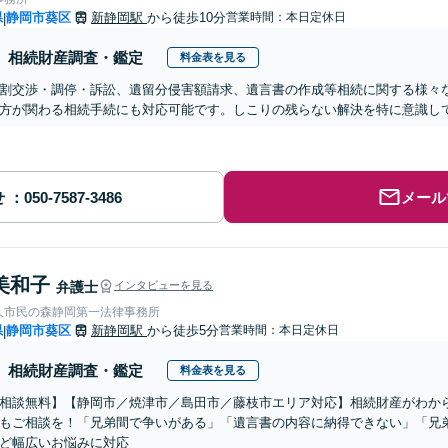
県
静岡市葵区
新静岡駅
から徒歩10分
営業時間：本日定休日
|
相続財産調査・鑑定
料金表を見る
割交渉・調停・訴訟、遺留分侵害額請求、遺言書の作成等相続に関する様々
方が関わる相続手続にも対応可能です。しこりの残らない解決を特に意識して
せ
メール
美和子
弁護士
インタビューを見る
人市民の森静岡第一法律事務所
県
静岡市葵区
新静岡駅
から徒歩5分
営業時間：本日定休日
|
相続財産調査・鑑定
料金表を見る
相談無料】【静岡市／焼津市／島田市／藤枝市エリア対応】相続財産がわか
もご相談を！「兄弟間で争いがある」「遺言書の内容に納得できない」「兄
ど幅広いお悩みに対応