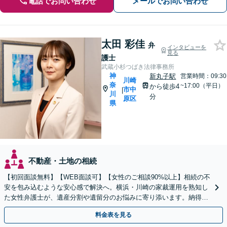
電話でお問い合わせ
メールでお問い合わせ
太田 彩佳
弁
インタビューを
見る
護士
武蔵小杉つばき法律事務所
神
新丸子駅
営業時間：09:30
川崎
奈
~17:00（平日）
から徒歩4
市中
|
川
分
原区
県
不動産・土地の相続
【初回面談無料】【WEB面談可】【女性のご相談90%以上】相続の不
安を包み込むような安心感で解決へ。横浜・川崎の家裁運用を熟知し
た女性弁護士が、遺産分割や遺留分のお悩みに寄り添います。納得の
いく解決を共に目指しましょう。
料金表を見る