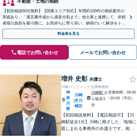
不動産・土地の相続
【初回相談60分無料】【関東エリア対応】年間約100件の相続案件の
実績あり。「遺言書作成から遺産分割まで」他士業と連携して、依頼
者様の負担を最小限に。お気持ちに寄り添い、納得のいく解決をトー
タル・サポート【当日・夜間（18時まで）の相談可】
料金表を見る
電話でお問い合わせ
メールでお問い合わせ
増井 史彰
弁護士
川崎パシフィック法律事務所
神
川崎駅
か
営業時間：09:00
川崎
奈
~20:00（平日）
ら徒歩1
市川
|
川
分
崎区
県
【初回相談無料】【電話相談可】【川
崎駅徒歩1分】川崎に根ざした、地域に
親しまれる事務所の弁護士です。相
続・交通事故・借金問題など親身にな