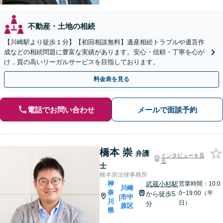
不動産・土地の相続
【川崎駅より徒歩１分】【初回相談無料】遺産相続トラブルや遺言作
成などの相続問題に豊富な実績があります。安心・信頼・丁寧を心が
け，質の高いリーガルサービスを目指しております。
料金表を見る
電話でお問い合わせ
メールで面談予約
橋本 崇
弁護
インタビューを見
る
士
橋本崇法律事務所
神
武蔵小杉駅
営業時間：10:0
川崎
奈
0~19:00（平
から徒歩5
市中
|
川
日）
分
原区
県