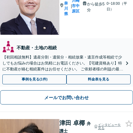
川崎
奈
0~18:00（平
から徒歩5
市中
|
川
日）
分
原区
県
不動産・土地の相続
【初回相談無料】遺産分割・遺留分・相続放棄・遺言作成等相続で少
しでもお悩みの場合はお気軽にお電話ください。【宅建資格あり】特
に不動産が絡む相続案件はお任せください。 ご依頼者様の利益の最大
化のために最後まで寄り添いサポートいたします。
事例を見る(1件)
料金表を見る
メールでお問い合わせ
津田 卓椰
弁
インタビューを
見る
護士