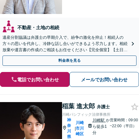
不動産・土地の相続
遺産分割協議は弁護士の早期介入で、紛争の激化を抑止！相続人の
方々の思いを代弁し、冷静な話し合いができるよう尽力します。相続
放棄や遺言書の作成のご相談もお任せください【完全個室】【土日祝
日面談可】
料金表を見る
電話でお問い合わせ
メールでお問い合わせ
稲葉 進太郎
弁護士
川崎パシフィック法律事務所
神
川崎駅
か
営業時間：09:00
川崎
奈
~22:00（平日）
ら徒歩1
市川
|
川
分
崎区
県