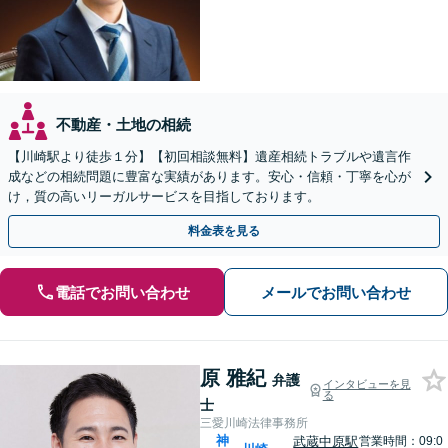
不動産・土地の相続
【川崎駅より徒歩１分】【初回相談無料】遺産相続トラブルや遺言作
成などの相続問題に豊富な実績があります。安心・信頼・丁寧を心が
け，質の高いリーガルサービスを目指しております。
料金表を見る
電話でお問い合わせ
メールでお問い合わせ
原 雅紀
弁護
インタビューを見
る
士
三愛川崎法律事務所
神
武蔵中原駅
営業時間：09:0