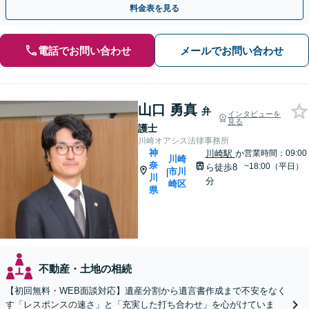
料金表を見る
電話でお問い合わせ
メールでお問い合わせ
山口 勇真
弁
インタビューを
見る
護士
川崎オアシス法律事務所
神
川崎駅
か
営業時間：09:00
川崎
奈
~18:00（平日）
ら徒歩8
市川
|
川
分
崎区
県
不動産・土地の相続
【初回無料・WEB面談対応】遺産分割から遺言書作成まで不安をなく
す「レスポンスの速さ」と「充実した打ち合わせ」を心がけていま