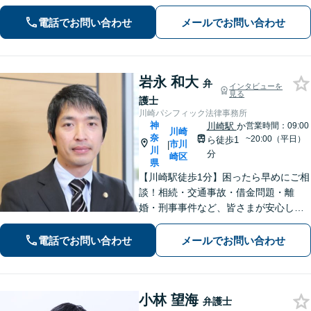
って対応致します。クチコミ・リピー
電話でお問い合わせ
メールでお問い合わせ
ターの方多数。お気軽にご相談くださ
い。
岩永 和大
弁
インタビューを
見る
護士
川崎パシフィック法律事務所
神
川崎駅
か
営業時間：09:00
川崎
奈
~20:00（平日）
ら徒歩1
市川
|
川
分
崎区
県
【川崎駅徒歩1分】困ったら早めにご相
談！相続・交通事故・借金問題・離
婚・刑事事件など、皆さまが安心して
暮らせるように問題解決に尽力しま
す。【地元密着】クチコミ・リピータ
電話でお問い合わせ
メールでお問い合わせ
ーの方も多数。「こんなことで」と思
わずにお気軽にお問い合わせ下さい。
小林 望海
弁護士