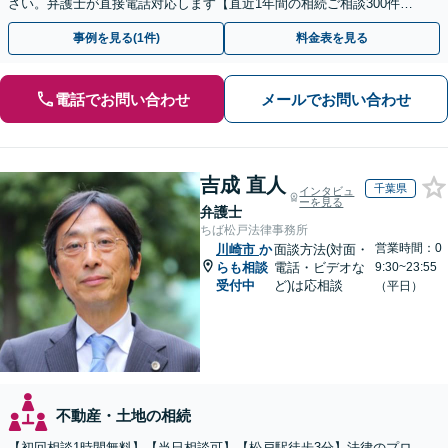
さい。弁護士が直接電話対応します【直近1年間の相続ご相談300件以
上！＆相続の著書・セミナー多数】弁護士複数所属
事例を見る(1件)
料金表を見る
電話でお問い合わせ
メールでお問い合わせ
吉成 直人
千葉県
インタビュ
ーを見る
弁護士
ちば松戸法律事務所
営業時間：0
川崎市
か
面談方法(対面・
らも相談
電話・ビデオな
9:30~23:55
受付中
ど)は応相談
（平日）
不動産・土地の相続
【初回相談1時間無料】【当日相談可】【松戸駅徒歩3分】法律のプロ