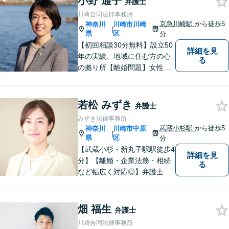
小野 通子
弁護士
回無料相談】【東京・神奈川
川崎合同法律事務所
エリア】
京急川崎駅
から徒歩5
神奈川
川崎市川崎
|
県
区
分
【初回相談30分無料】設立50
詳細を見
年の実績、地域に住む方の心
る
の拠り所【離婚問題】女性弁
護士6名在籍 相談件数300件
以上の経験値に基づくアドバ
イスを【労働問題】労働者側
若松 みずき
弁護士
に特化 精神的なケアも視野
みずき法律事務所
に入れて、真摯に対応します
武蔵小杉駅
から徒歩5
神奈川
川崎市中原
|
【京急川崎駅4分】【休日面談
県
区
分
OK】
【武蔵小杉・新丸子駅駅徒歩4
詳細を見
分】【離婚・企業法務・相続
る
など幅広く対応◎】弁護士歴1
2年以上！お一人おひとりに寄
り添い、明るい未来へと導き
ます。皆様の人生の岐路に真
畑 福生
弁護士
摯に向き合います。まずはお
川崎合同法律事務所
気軽にご相談ください！