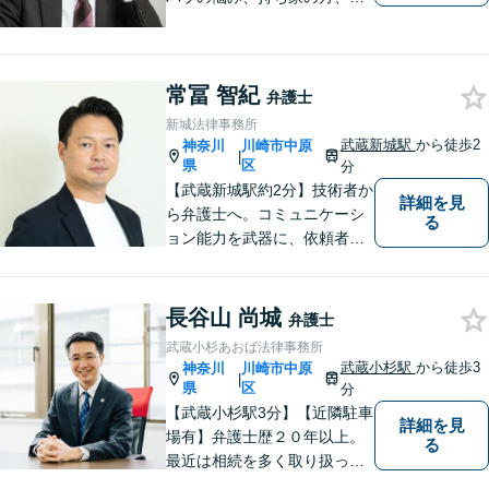
務員の方など様々なご事情の
方にご満足頂けた解決実績多
数。【不動産】家賃滞納、立
常冨 智紀
退料の増額など不動産のトラ
弁護士
ブルはお任せください。【司
新城法律事務所
法書士の経験あり】
武蔵新城駅
から徒歩2
神奈川
川崎市中原
|
県
区
分
【武蔵新城駅約2分】技術者か
詳細を見
ら弁護士へ。コミュニケーシ
る
ョン能力を武器に、依頼者さ
まにとことん寄り添った解決
を目指します。【離婚・男女
問題】不貞慰謝料請求／財産
長谷山 尚城
弁護士
分与・養育費など【相続】相
武蔵小杉あおば法律事務所
続手続は他士業と連携してワ
武蔵小杉駅
から徒歩3
神奈川
川崎市中原
|
ンストップ解決
県
区
分
【武蔵小杉駅3分】【近隣駐車
詳細を見
場有】弁護士歴２０年以上。
る
最近は相続を多く取り扱って
いますが、相続はどうしても