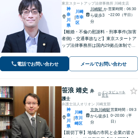
東京スタートアップ法律事務所 川崎支店
神
川崎駅
か
営業時間：06:30
川崎
奈
~22:00（平日）
ら徒歩3
市幸
|
川
分
区
県
【離婚・不倫の慰謝料・刑事事件(加害
者側)・交通事故など】東京スタートア
ップ法律事務所は国内29拠点体制で全
国対応！【ご自宅からの電話相談にも
対応(法律相談は完全予約制)】各分野で
電話でお問い合わせ
メールでお問い合わせ
専門性の高い弁護士が寄り添い解決を
サポートします。
笹浪 靖史
弁
インタビューを
見る
護士
弁護士法人オリオン 川崎支部
神
京急川崎駅
営業時間：09:3
川崎
奈
0~20:00（平
から徒歩1
市川
|
川
日）
分
崎区
県
【親切丁寧】地域の市民と企業の皆さ