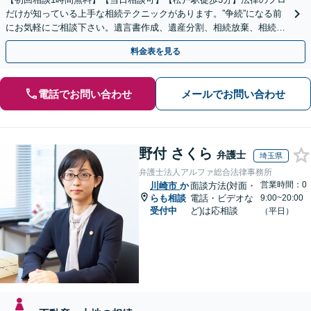
だけが知っている上手な相続テクニックがあります。”争続”になる前
にお気軽にご相談下さい。遺言書作成、遺産分割、相続放棄、相続税
のことなど弁護経験豊富です。
料金表を見る
電話でお問い合わせ
メールでお問い合わせ
野付 さくら
弁護士
埼玉県
弁護士法人アルファ総合法律事務所
営業時間：0
川崎市
か
面談方法(対面・
らも相談
電話・ビデオな
9:00~20:00
受付中
ど)は応相談
（平日）