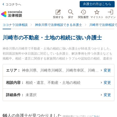
弁護士の方はこちら
ココナラへ
投稿する
探す
閲覧履歴
マイリスト
ログイン
ココナラ法律相談
神奈川県で法律相談できる弁護士
川崎市で法律相談
川崎市の不動産・土地の相続に強い弁護士
神奈川県の川崎市で不動産・土地の相続に強い弁護士が66名見つかりました。
初回面談無料や休日面談に対応している弁護士、解決事例を持つ弁護士なども
掲載中。相続・遺言に関係する家族間の相続トラブルや認知症の相続、遺産分
割等の細かな分野での絞り込み検索もでき便利です。特に川村篤志法律事務所
の山﨑 倫樹弁護士や武蔵小杉つばき法律事務所の太田 彩佳弁護士、川崎さくら
エリア
神奈川県、川崎市川崎区、川崎市幸区、川崎市中原区、川崎市高津区、川崎市多摩区、川崎市宮前区、川崎市麻生区
変更
法律事務所の木村 洋平弁護士のプロフィール情報や弁護士費用、強みなどが注
目されています。『川崎市で土日や夜間に発生した不動産・土地の相続のトラ
相談内容
相続・遺言、不動産・土地の相続
変更
ブルを今すぐに弁護士に相談したい』『不動産・土地の相続のトラブル解決の
実績豊富な近くの弁護士を検索したい』『初回相談無料で不動産・土地の相続
を法律相談できる川崎市内の弁護士に相談予約したい』などでお困りの相談者
詳細条件
未選択
変更
さんにおすすめです。
66
人の弁護士が見つかりました
(検索結果について詳しくは
こちら
)