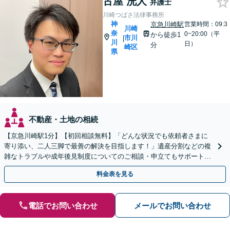
古屋 洸人
弁護士
川崎つばさ法律事務所
神
京急川崎駅
営業時間：09:3
川崎
奈
0~20:00（平
から徒歩1
市川
|
川
日）
分
崎区
県
不動産・土地の相続
【京急川崎駅1分】【初回相談無料】「どんな状況でも依頼者さまに
寄り添い、二人三脚で最善の解決を目指します！」遺産分割などの複
雑なトラブルや成年後見制度についてのご相談・申立てもサポート。
一人で抱え込まず、まずはお話をお聞かせください
料金表を見る
電話でお問い合わせ
メールでお問い合わせ