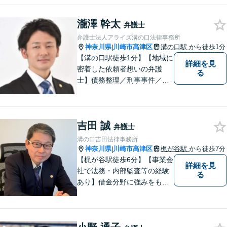
親族と争うところもあり、精
神的な負担が大きいところも
瀧澤 幹太
弁護士
あります。早めに相談して頂
弁護士法人アライズ溝の口法律事務所
き、一緒に問題解決に取り組
神奈川県
川崎市高津区
溝の口駅
から徒歩1分
|
んでいきたいと考えていま
【溝の口駅徒歩1分】【地域に
詳細を見
す。
密着した依頼者想いの弁護
る
士】債務整理／刑事事件／離
婚／相続など、幅広い分野の
問題に精通しています。依頼
者様のお気持ちを大切にした
吉田 誠
弁護を進めてまいります。ま
弁護士
ずはお気軽にご相談くださ
溝の口吉田法律事務所
い。
神奈川県
川崎市高津区
梶が谷駅
から徒歩7分
|
【梶が谷駅徒歩6分】【事業会
詳細を見
社で法務・内部監査等の経験
る
あり】借金分野に強みをも
ち、幅広い分野に対応する弁
護士。敷居の低い法律事務所
を目指し、相談しやすい環境
作りに尽力しています。【初