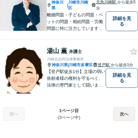
京急川崎駅
から徒歩5
神奈川
川崎市川崎
|
県
区
分
離婚問題・子どもの問題・ペ
詳細を見
ットの問題・相続問題・労働
る
問題に特に注力しています。
お困りの際、お気軽にご相談
ください。
湯山 薫
弁護士
川崎北合同法律事務所
神奈川県
川崎市多摩区
登戸駅
から徒歩1分
|
【登戸駅徒歩1分】立場の弱い
詳細を見
依頼者様の権利を守るべく、
る
法律の専門家として闘いま
す。日々研鑽を怠らず、依頼
者様との信頼関係が築けるよ
う努力しています。家事事
1ページ目
件・刑事事件・労働事件な
前へ
次へ
(3ページ中)
ど、幅広く対応いたします。