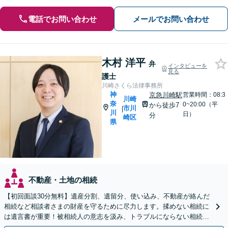
電話でお問い合わせ
メールでお問い合わせ
木村 洋平
弁
インタビューを
見る
護士
川崎さくら法律事務所
神
京急川崎駅
営業時間：08:3
川崎
奈
0~20:00（平
から徒歩7
市川
|
川
日）
分
崎区
県
不動産・土地の相続
【初回面談30分無料】遺産分割、遺留分、使い込み、不動産が絡んだ
相続など相談者さまの財産を守るために尽力します。揉めない相続に
は遺言書が重要！被相続人の意志を汲み、トラブルにならない相続の
実現をサポート【休日・夜間面談OK】【電話相談可】