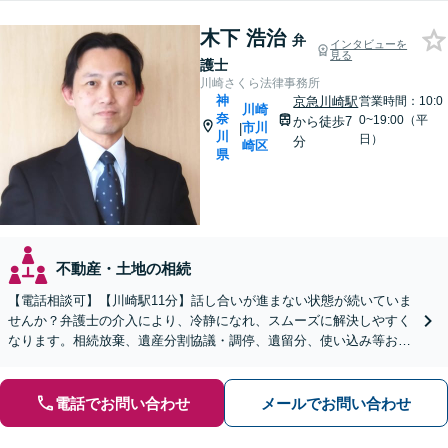
木下 浩治
弁
インタビューを
見る
護士
川崎さくら法律事務所
神
京急川崎駅
営業時間：10:0
川崎
奈
0~19:00（平
から徒歩7
市川
|
川
日）
分
崎区
県
不動産・土地の相続
【電話相談可】【川崎駅11分】話し合いが進まない状態が続いていま
せんか？弁護士の介入により、冷静になれ、スムーズに解決しやすく
なります。相続放棄、遺産分割協議・調停、遺留分、使い込み等おま
かせください。不動産業者と連携可【休日・夜間相談可】
電話でお問い合わせ
メールでお問い合わせ