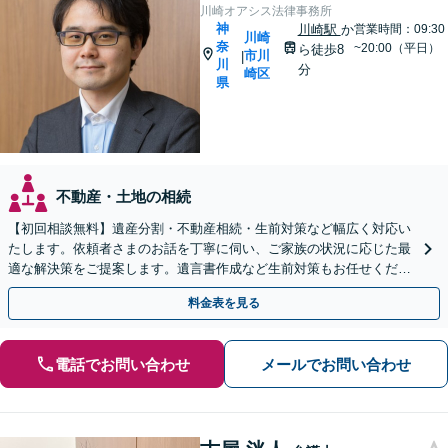
川崎オアシス法律事務所
神
川崎駅
か
営業時間：09:30
川崎
奈
~20:00（平日）
ら徒歩8
市川
|
川
分
崎区
県
不動産・土地の相続
【初回相談無料】遺産分割・不動産相続・生前対策など幅広く対応い
たします。依頼者さまのお話を丁寧に伺い、ご家族の状況に応じた最
適な解決策をご提案します。遺言書作成など生前対策もお任せくださ
い【川崎駅8分】【Web面談OK】
料金表を見る
電話でお問い合わせ
メールでお問い合わせ