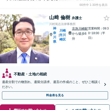
66件中 1-30件を表示
山﨑 倫樹
弁護士
川村篤志法律事務所
神
京急川崎駅
営業時間：09:3
川崎
奈
0~18:00（平
から徒歩6
市川
|
川
日）
分
崎区
県
不動産・土地の相続
遺産分割での物別れ、遺留分請求、遺言の作成のこと、ぜひご相談く
ださい。
料金表を見る