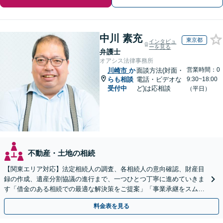
中川 素充
東京都
インタビュ
ーを見る
弁護士
オアシス法律事務所
営業時間：0
川崎市
か
面談方法(対面・
らも相談
電話・ビデオな
9:30~18:00
受付中
ど)は応相談
（平日）
不動産・土地の相続
【関東エリア対応】法定相続人の調査、各相続人の意向確認、財産目
録の作成、遺産分割協議の進行まで、一つひとつ丁寧に進めていきま
す「借金のある相続での最適な解決策をご提案」「事業承継をスムー
ズに進めるサポート／業種特有の課題にも柔軟に対応」
料金表を見る