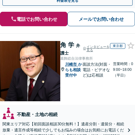
料金表を見る
電話でお問い合わせ
メールでお問い合わせ
角 学
弁
東京都
インタビューを
見る
護士
葛飾総合法律事務所
営業時間：0
川崎市
か
面談方法(対面・
らも相談
電話・ビデオな
9:00~18:00
受付中
ど)は応相談
（平日）
不動産・土地の相続
関東エリア対応【初回面談相談30分無料！】遺産分割・遺留分・相続
放棄・遺言作成等相続で少しでもお悩みの場合はお気軽にお電話くだ