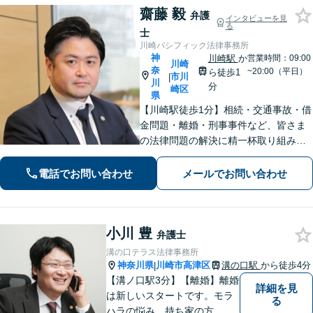
齋藤 毅
弁護
インタビューを見
る
士
川崎パシフィック法律事務所
神
川崎駅
か
営業時間：09:00
川崎
奈
~20:00（平日）
ら徒歩1
市川
|
川
分
崎区
県
【川崎駅徒歩1分】相続・交通事故・借
金問題・離婚・刑事事件など、皆さま
の法律問題の解決に精一杯取り組みま
す。持ち前のバイタリティとフットワ
ークの軽さに自信あり。費用の負担を
電話でお問い合わせ
メールでお問い合わせ
最小限にするよう努めています。【地
元密着】クチコミ・リピーター多数。
小川 豊
弁護士
溝の口テラス法律事務所
神奈川県
川崎市高津区
溝の口駅
から徒歩4分
|
【溝ノ口駅3分】【離婚】離婚
詳細を見
は新しいスタートです。モラ
る
ハラの悩み、持ち家の方、公