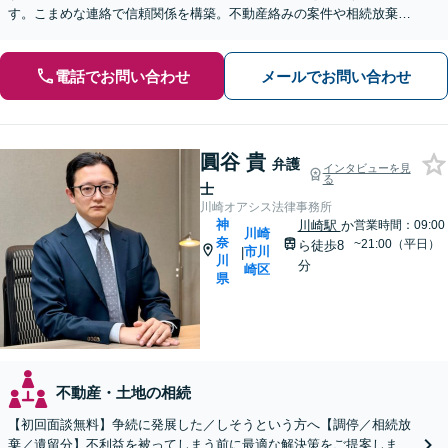
す。こまめな連絡で信頼関係を構築。不動産絡みの案件や相続放棄
も、好アクセスの当事務所へ安心してお任せください。
電話でお問い合わせ
メールでお問い合わせ
圓谷 貴
弁護
インタビューを見
る
士
川崎オアシス法律事務所
神
川崎駅
か
営業時間：09:00
川崎
奈
~21:00（平日）
ら徒歩8
市川
|
川
分
崎区
県
不動産・土地の相続
【初回面談無料】争続に発展した／しそうという方へ【調停／相続放
棄／遺留分】不利益を被ってしまう前に最適な解決策をご提案しま