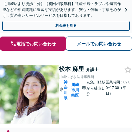
【川崎駅より徒歩１分】【初回相談無料】遺産相続トラブルや遺言作
成などの相続問題に豊富な実績があります。安心・信頼・丁寧を心が
け，質の高いリーガルサービスを目指しております。
料金表を見る
電話でお問い合わせ
メールでお問い合わせ
松本 麻里
弁護士
川崎つばさ法律事務所
神
京急川崎駅
営業時間：09:0
川崎
奈
0~17:30（平
から徒歩1
市川
|
川
日）
分
崎区
県