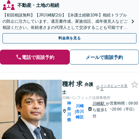
不動産・土地の相続
【初回相談無料】【JR川崎駅2分】【弁護士経験10年】相続トラブル
の防止に注力しています。遺言書作成、家族信託、成年後見人などご
相談ください。依頼者さまの代理人として交渉することも可能です
【土日祝対応可】
料金表を見る
電話で面談予約
メールで面談予約
種村 求
弁護
インタビューを見
る
士
川崎パシフィック法律事務所
神
川崎駅
か
営業時間：09:00
川崎
奈
~20:00（平日）
ら徒歩1
市川
|
川
分
崎区
県