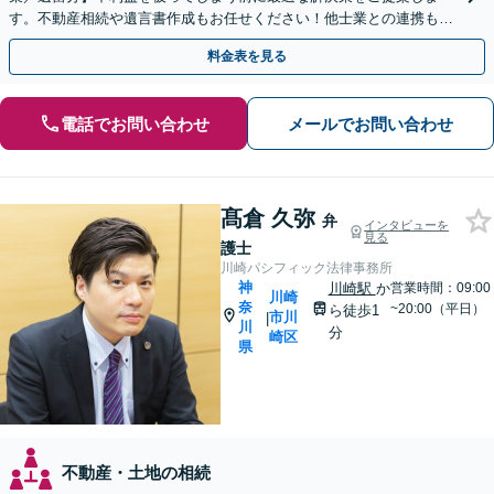
す。不動産相続や遺言書作成もお任せください！他士業との連携も可
能
料金表を見る
電話でお問い合わせ
メールでお問い合わせ
髙倉 久弥
弁
インタビューを
見る
護士
川崎パシフィック法律事務所
神
川崎駅
か
営業時間：09:00
川崎
奈
~20:00（平日）
ら徒歩1
市川
|
川
分
崎区
県
不動産・土地の相続