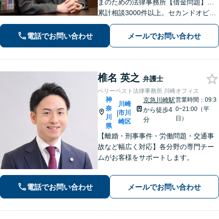
まのための法律事務所【借金問題】…
累計相談3000件以上。セカンドオピニ
オンもお任せ！【交通事故】…示談金
額の無料診断サービスあり！ご相談は
電話でお問い合わせ
メールでお問い合わせ
何度でも無料です。【夜間・土日面
談】【京急川崎駅1分】
椎名 英之
弁護士
ベリーベスト法律事務所 川崎オフィス
神
京急川崎駅
営業時間：09:3
川崎
奈
0~21:00（平
から徒歩4
市川
|
川
日）
分
崎区
県
【離婚・刑事事件・労働問題・交通事
故など幅広く対応】各分野の専門チー
ムがお客様をサポートします。
電話でお問い合わせ
メールでお問い合わせ