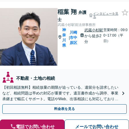
稲葉 翔
弁護
インタビューを見
る
士
武蔵小杉駅前法律事務所
神
武蔵小杉駅
営業時間：09:0
川崎
奈
0~17:00（平
から徒歩2
市中
|
川
日）
分
原区
県
不動産・土地の相続
【初回相談無料】相続放棄の期限が迫っている、遺留分を請求したい
など、相続問題は早めの対応が重要です。遺言書作成から調停、事業
承継まで幅広くサポート。電話やWeb、出張相談にも対応しておりま
す。実績豊富な当事務所へ今すぐご連絡ください。
料金表を見る
電話でお問い合わせ
メールでお問い合わせ