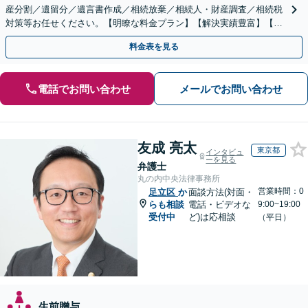
産分割／遺留分／遺言書作成／相続放棄／相続人・財産調査／相続税
対策等お任せください。【明瞭な料金プラン】【解決実績豊富】【電
話相談可】
料金表を見る
電話でお問い合わせ
メールでお問い合わせ
友成 亮太
東京都
インタビュ
ーを見る
弁護士
丸の内中央法律事務所
営業時間：0
足立区
か
面談方法(対面・
らも相談
電話・ビデオな
9:00~19:00
受付中
ど)は応相談
（平日）
生前贈与