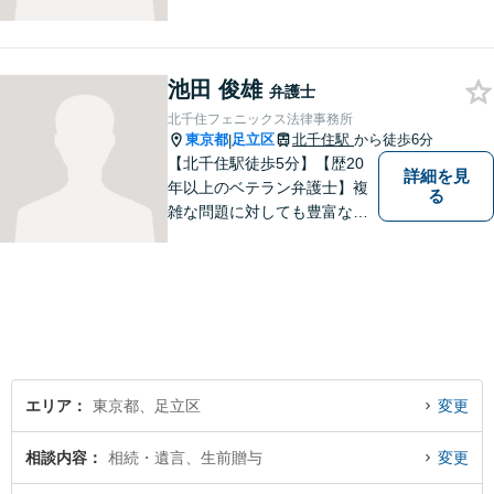
です。契約書のチェック等で
あれば、日本文のみならず英
文のものも対処できます。ネ
池田 俊雄
ット上での誹謗中傷対策も得
弁護士
意です。
北千住フェニックス法律事務所
東京都
足立区
北千住駅
から徒歩6分
|
【北千住駅徒歩5分】【歴20
詳細を見
年以上のベテラン弁護士】複
る
雑な問題に対しても豊富な経
験から実現性の高い提案が可
能です。都心で弁護士をお探
しであればお気軽にご相談く
ださい。依頼者様の声を大切
にし、適切に対処して参りま
す。
エリア
東京都、足立区
変更
相談内容
相続・遺言、生前贈与
変更