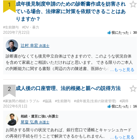
1
成年後見制度申請のための診断書作成を妨害され
ている場合、法律家に対策を依頼できることはあ
りますか？
#生前贈与
#DV・暴力
2020年7月22日
役にたった
30
辻村 幸宏
弁護士
診断書がなくても後見申立自体はできますので、このような状況自体
を含めて家裁とご相談いただければと思います。 できる限りのご本人
の判断能力に関する書類（周辺の方の陳述書、医師からの聴取書等）
を整え、家裁の鑑定を経る前提で鑑定費用の予納金を用意し、申立て
をしていただければそこから先は進むのではないかと存じます。 ま
た、Aさんの意向を酌みすぎるあまりに後見申立ができない状況にして
2
成人後の口座管理、法的根拠と親への説得方法
いる施設の問題もありますので、当該地域の地域包括支援センターに
ご相談されるのもひとつの方法です。
#家族間の相続トラブル
#協議
#生前贈与
#成年後見(生前の財産管理)
#調停
2022年6月1日
役にたった
16
相続・遺言に強い弁護士
尾畠 弘典
弁護士
お聞きする限りの状況であれば、銀行窓口で通帳とキャッシュカード
の再発行手続を行うことで解決できるかもしれません。