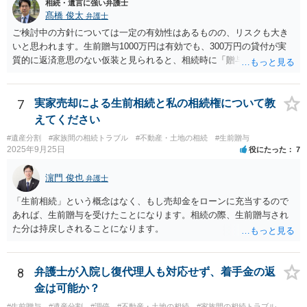
相続・遺言に強い弁護士
髙橋 俊太
弁護士
ご検討中の方針については一定の有効性はあるものの、リスクも大き
いと思われます。生前贈与1000万円は有効でも、300万円の貸付が実
質的に返済意思のない仮装と見られると、相続時に「贈与」と評価さ
れ、子から遺留分侵害額請求を受ける可能性があります。 その他の方
法として考えられるものとしては、 ①信託（家族信託・目的信託） 財
産を信託口に移し、受託者（信頼できる友人や専門職）に管理させ、
7
実家売却による生前相続と私の相続権について教
・生存中はあなたの生活費・介護費に優先充当 ・残余を友人や慈善団
えてください
体へ と使途を厳格に指定。相続ではなく信託帰属になるため、子の関
#遺産分割
#家族間の相続トラブル
#不動産・土地の相続
#生前贈与
与を大きく排除できます。 ②遺言＋生命保険の組合せ 生活資金は手元
2025年9月25日
役にたった
7
に残し、余剰資金で受取人を友人・団体にした保険を活用。保険金は
相続財産とは別枠で、遺留分対策にも有効と思われます。 ③負担付死
濵門 俊也
弁護士
因贈与 「介護・見守り等を条件に、死亡時に財産を渡す」契約。条件
不履行なら無効にでき、老後の安心を担保できます。 ④ 寄附予約＋解
「生前相続」という概念はなく、もし売却金をローンに充当するので
除条件 慈善団体への寄附を予約しつつ、資金不足時は解除できる条項
あれば、生前贈与を受けたことになります。相続の際、生前贈与され
を設定。 などがあり得るかと思われます。
た分は持戻しされることになります。
8
弁護士が入院し復代理人も対応せず、着手金の返
金は可能か？
#生前贈与
#遺産分割
#調停
#不動産・土地の相続
#家族間の相続トラブル