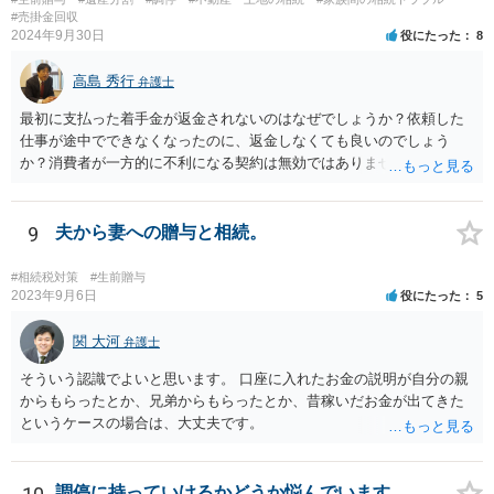
#売掛金回収
2024年9月30日
役にたった
8
高島 秀行
弁護士
最初に支払った着手金が返金されないのはなぜでしょうか？依頼した
仕事が途中でできなくなったのに、返金しなくても良いのでしょう
か？消費者が一方的に不利になる契約は無効ではありませんか？
着手金は、前の弁護士が倒れるまでにやった仕事に応じて清算する義
務があると思います。 倒れた弁護士が所属する弁護士会に相談さ
れた方がよいと思います。 倒れた弁護士は脳梗塞で倒れたようで
9
夫から妻への贈与と相続。
すが、 判断能力があり、復代理を倒れた弁護士の判断で復代理を
選任したのか 即ち、復代理人の選任は有効なのかという問題もあ
#相続税対策
#生前贈与
ると思います。
2023年9月6日
役にたった
5
関 大河
弁護士
そういう認識でよいと思います。 口座に入れたお金の説明が自分の親
からもらったとか、兄弟からもらったとか、昔稼いだお金が出てきた
というケースの場合は、大丈夫です。
調停に持っていけるかどうか悩んでいます