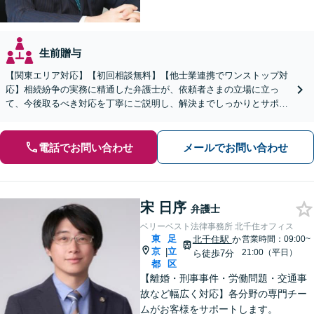
生前贈与
【関東エリア対応】【初回相談無料】【他士業連携でワンストップ対
応】相続紛争の実務に精通した弁護士が、依頼者さまの立場に立っ
て、今後取るべき対応を丁寧にご説明し、解決までしっかりとサポー
トいたします。お気軽にご相談ください。【WEB面談可】
電話でお問い合わせ
メールでお問い合わせ
宋 日序
弁護士
ベリーベスト法律事務所 北千住オフィス
東
足
北千住駅
か
営業時間：09:00~
京
立
|
21:00（平日）
ら徒歩7分
都
区
【離婚・刑事事件・労働問題・交通事
故など幅広く対応】各分野の専門チー
ムがお客様をサポートします。