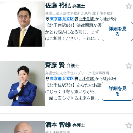
佐藤 裕紀
弁護士
弁護士法人法律事務所DUON 北千住事務所
東京都
足立区
北千住駅
から徒歩8分
|
【北千住駅8分】法律問題か否
詳細を見
かとお悩みになる前に、まず
る
はご相談ください。一緒に考
えましょう。 お悩み事を一人
で抱えることはありません。
ご遠慮なくご相談ください。
齋藤 賢
弁護士
弁護士法人北千住パブリック法律事務所
東京都
足立区
北千住駅
から徒歩3分
|
【北千住駅3分】あなたのお話
詳細を見
にじっくり寄り添いながら、
る
一緒に安心できる未来を目指
します。どんなに小さなお悩
みでも気軽にご相談いただけ
る「安心して頼れる弁護士」
酒本 智雄
を目指しています。まずはお
弁護士
気軽にご相談ください【丁寧
酒本法律事務所