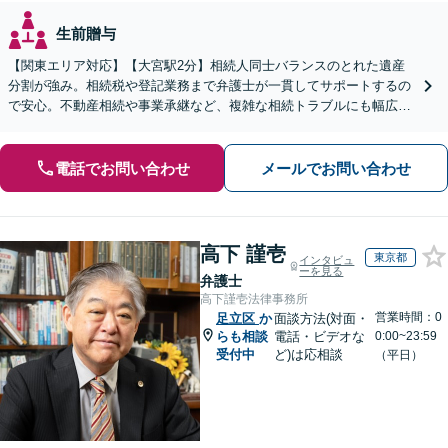
生前贈与
【関東エリア対応】【大宮駅2分】相続人同士バランスのとれた遺産
分割が強み。相続税や登記業務まで弁護士が一貫してサポートするの
で安心。不動産相続や事業承継など、複雑な相続トラブルにも幅広く
対応。【夜間・休日の相談可能】【オンライン相談可能】
電話でお問い合わせ
メールでお問い合わせ
高下 謹壱
東京都
インタビュ
ーを見る
弁護士
高下謹壱法律事務所
営業時間：0
足立区
か
面談方法(対面・
らも相談
電話・ビデオな
0:00~23:59
受付中
ど)は応相談
（平日）