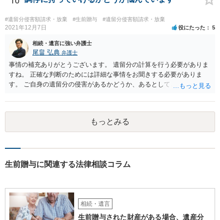
10
#遺留分侵害額請求・放棄
#生前贈与
#遺留分侵害額請求・放棄
2021年12月7日
役にたった
5
相続・遺言に強い弁護士
尾畠 弘典
弁護士
事情の補充ありがとうございます。 遺留分の計算を行う必要がありま
すね。 正確な判断のためには詳細な事情をお聞きする必要がありま
す。 ご自身の遺留分の侵害があるかどうか、あるとしてどの程度の金
額となるかを正確に把握されたいのであれば、一度お近くの弁護士に
相談されるのが良いと思います。
もっとみる
生前贈与に関連する法律相談コラム
相続・遺言
生前贈与された財産がある場合、遺産分