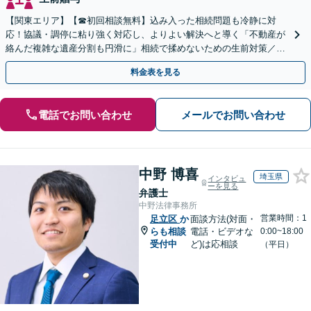
【関東エリア】【☎︎初回相談無料】込み入った相続問題も冷静に対
応！協議・調停に粘り強く対応し、よりよい解決へと導く「不動産が
絡んだ複雑な遺産分割も円滑に」相続で揉めないための生前対策／遺
言書の作成から執行【夜間相談可】【有楽町駅1分】
料金表を見る
電話でお問い合わせ
メールでお問い合わせ
中野 博喜
埼玉県
インタビュ
ーを見る
弁護士
中野法律事務所
営業時間：1
足立区
か
面談方法(対面・
らも相談
電話・ビデオな
0:00~18:00
受付中
ど)は応相談
（平日）