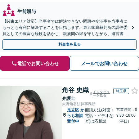
生前贈与
【関東エリア対応】当事者では解決できない問題や交渉事を当事者に
もっとも有利に解決することを目指します。東京家庭裁判所の調停委
員としての豊富な経験を活かし、親族間の絆を守りながら、遺言書作
成から相続放棄まで相続問題を誠実にサポートいたします。
料金表を見る
電話でお問い合わせ
メールでお問い合わせ
角谷 史織
埼玉県
インタビュ
ーを見る
弁護士
大野角谷法律事務所
営業時間：0
足立区
か
面談方法(対面・
らも相談
電話・ビデオな
9:30~18:00
受付中
ど)は応相談
（平日）