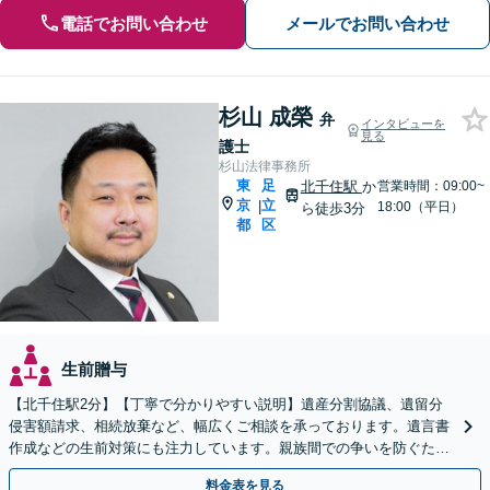
電話でお問い合わせ
メールでお問い合わせ
杉山 成榮
弁
インタビューを
見る
護士
杉山法律事務所
東
足
北千住駅
か
営業時間：09:00~
京
立
|
18:00（平日）
ら徒歩3分
都
区
生前贈与
【北千住駅2分】【丁寧で分かりやすい説明】遺産分割協議、遺留分
侵害額請求、相続放棄など、幅広くご相談を承っております。遺言書
作成などの生前対策にも注力しています。親族間での争いを防ぐため
にも、ぜひ弁護士にご相談ください。【WEB面談可】
料金表を見る