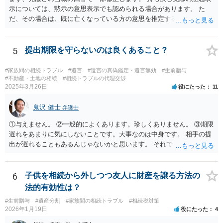
示については、黙示の意思表示でも認められる場合があります。 た
だ、その場合は、既に亡くなっている方の意思を推定することになり
ますので、なかなか立証のハードルは高いと思われます。それゆえ、
持ち戻し免除の意思表示は書面で明確にしておいていただくべきとい
う結論は変わりません。 誤解を与えるような回答でした。失礼しまし
5
提出期限を守らないのは良くあること？
た。 文言については、「〇〇に対する生前贈与による特別受益の持ち
戻しをすべて免除する」というのがオーソドックスなものですが、ご
#家族間の相続トラブル
#遺言
#遺言の真偽鑑定・遺言無効
#生前贈与
心配ならば、弁護士のところに行って、特別受益となりそうな贈与に
#不動産・土地の相続
#相続トラブルの代理交渉
2025年3月26日
役にたった
11
ついて説明した上で、適切な文言についてご相談してみてはいかがで
しょうか。
鬼沢 健士
弁護士
①与えません。 ②一般的によくあります。珍しくありません。 ③期限
遅れをあまりに気にしないことです。大事なのは中身です。 相手の提
出が遅れることもあるんじゃないかと思います。 それでもあなた有利
にはなりません。
6
子供を相続から外しつつ友人に財産を譲る方法の
法的有効性は？
#生前贈与
#遺産分割
#家族間の相続トラブル
#相続税対策
2026年1月19日
役にたった
4