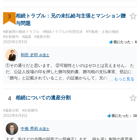
3
相続トラブル：兄の未払給与主張とマンション贈
与問題
#家族間の相続トラブル
#相続トラブルの代理交渉
#不動産・土地の相続
#生前贈与
#協議
#遺産分割
2025年2月5日
役にたった
6
和田 史郎
弁護士
①その通りだと思います。 ②可能性といのはゼロとは言えません。 た
だ、公証人役場の印を押した贈与契約書、贈与税の支払事実、登記に
「贈与」と記載されていること、の証拠からして、兄の主張は通らな
いようには思います。 ③④その通りだと思います。 話し合いで折り合
わなければ、遺産分割調停を申し立てて進めるのがベターのような気
がしますね。
4
相続についての遺産分割
#遺産分割
#生前贈与
2022年6月8日
役にたった
10
中條 秀和
弁護士
まず、先ほどの当職の回答で一部修正します。 持ち戻し免除の意思表