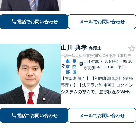
電話でお問い合わせ
メールでお問い合わせ
山川 典孝
弁護士
弁護士法人法律事務所DUON 北千住事務所
東
足
北千住駅
か
営業時間：09:30~
京
立
|
19:30（平日）
ら徒歩8分
都
区
【電話相談可】【初回相談無料（債務
整理）】【法テラス利用可】ログイン
システムの導入で、進捗状況をWEB上
でチェックできます。借金問題／債権
回収／行政事件に注力。その他、幅広
い事案に対応できます【夜間・休日面
電話でお問い合わせ
メールでお問い合わせ
談可】【完全個室】【新宿三丁目駅5
分】