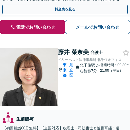
なたの利益を守ります【カード利用可】【北千住駅5分】
料金表を見る
電話でお問い合わせ
メールでお問い合わせ
藤井 菜奈美
弁護士
ベリーベスト法律事務所 北千住オフィス
東
足
北千住駅
か
営業時間：09:30~
京
立
|
21:00（平日）
ら徒歩7分
都
区
生前贈与
【初回相談60分無料】【全国対応】税理士・司法書士と連携可能！遺