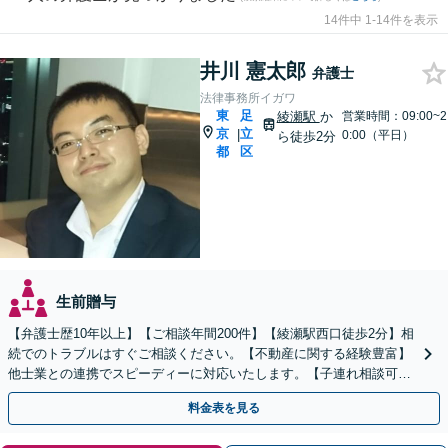
14件中 1-14件を表示
井川 憲太郎
弁護士
法律事務所イガワ
東
足
綾瀬駅
か
営業時間：09:00~2
京
立
|
0:00（平日）
ら徒歩2分
都
区
生前贈与
【弁護士歴10年以上】【ご相談年間200件】【綾瀬駅西口徒歩2分】相
続でのトラブルはすぐご相談ください。【不動産に関する経験豊富】
他士業との連携でスピーディーに対応いたします。【子連れ相談可】
【初回面談無料】
料金表を見る