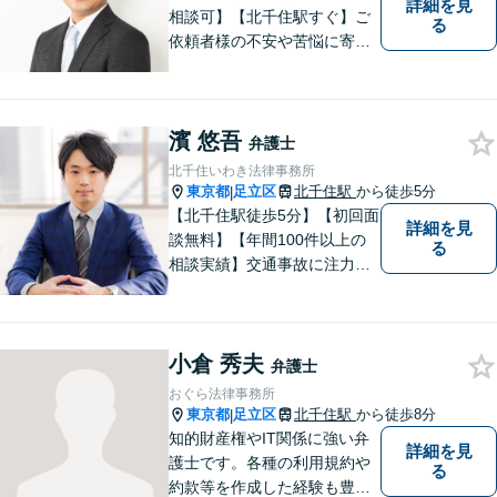
詳細を見
相談可】【北千住駅すぐ】ご
る
依頼者様の不安や苦悩に寄り
添いながら、納得の解決とな
るよう冷静かつ粘り強く交渉
します。離婚男女問題では問
濱 悠吾
題解決後の人生も見据えてサ
弁護士
ポートします。
北千住いわき法律事務所
東京都
足立区
北千住駅
から徒歩5分
|
【北千住駅徒歩5分】【初回面
詳細を見
談無料】【年間100件以上の
る
相談実績】交通事故に注力し
ています。事故に遭ったらす
ぐにご連絡ください。相続事
件にも対応可能。【当日／夜
小倉 秀夫
間／休日対応可能】新たな生
弁護士
活へと導けるよう、尽力しま
おぐら法律事務所
す。
東京都
足立区
北千住駅
から徒歩8分
|
知的財産権やIT関係に強い弁
詳細を見
護士です。各種の利用規約や
る
約款等を作成した経験も豊富