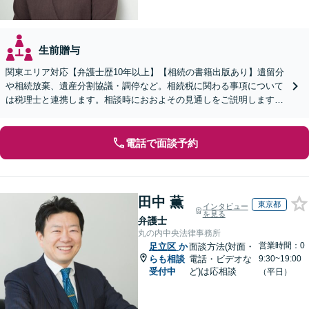
生前贈与
関東エリア対応【弁護士歴10年以上】【相続の書籍出版あり】遺留分
や相続放棄、遺産分割協議・調停など。相続税に関わる事項について
は税理士と連携します。相談時におおよその見通しをご説明します
【WEB面談可】
電話で面談予約
田中 薫
東京都
インタビュー
を見る
弁護士
丸の内中央法律事務所
営業時間：0
足立区
か
面談方法(対面・
らも相談
電話・ビデオな
9:30~19:00
受付中
ど)は応相談
（平日）