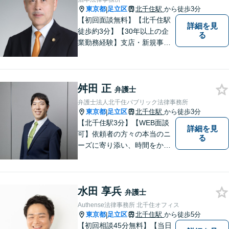
なヒアリング】【完全個室で
東京都
足立区
北千住駅
から徒歩3分
|
相談】
【初回面談無料】【北千住駅
詳細を見
徒歩約3分】【30年以上の企
る
業勤務経験】支店・新規事業
の立上げ経験を生かし、電子
公告・官報公告など法定公告
の手続と、生成AIの業務利用
舛田 正
に関する社内ルール整備を丁
弁護士
寧に支援します。
弁護士法人北千住パブリック法律事務所
東京都
足立区
北千住駅
から徒歩3分
|
【北千住駅3分】【WEB面談
詳細を見
可】依頼者の方々の本当のニ
る
ーズに寄り添い、時間をかけ
た適切な判決を求めるか、早
期解決を優先するかを共に話
し合い、最も前向きになれる
水田 享兵
解決を見つけ出すことを目指
弁護士
します。
Authense法律事務所 北千住オフィス
東京都
足立区
北千住駅
から徒歩5分
|
【初回相談45分無料】【当日