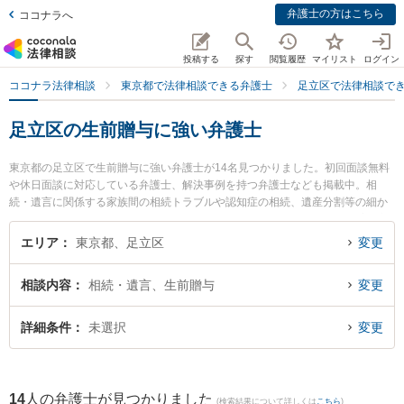
弁護士の方はこちら
ココナラへ
投稿する
探す
閲覧履歴
マイリスト
ログイン
ココナラ法律相談
東京都で法律相談できる弁護士
足立区で法律相談で
足立区の生前贈与に強い弁護士
東京都の足立区で生前贈与に強い弁護士が14名見つかりました。初回面談無料
や休日面談に対応している弁護士、解決事例を持つ弁護士なども掲載中。相
続・遺言に関係する家族間の相続トラブルや認知症の相続、遺産分割等の細か
な分野での絞り込み検索もでき便利です。特に法律事務所イガワの井川 憲太郎
弁護士や杉山法律事務所の杉山 成榮 弁護士、石塚法律事務所の石塚 大介弁護
エリア
東京都、足立区
変更
士のプロフィール情報や弁護士費用、強みなどが注目されています。『足立区
で土日や夜間に発生した生前贈与のトラブルを今すぐに弁護士に相談したい』
相談内容
相続・遺言、生前贈与
変更
『生前贈与のトラブル解決の実績豊富な近くの弁護士を検索したい』『初回相
談無料で生前贈与を法律相談できる足立区内の弁護士に相談予約したい』など
でお困りの相談者さんにおすすめです。
詳細条件
未選択
変更
14
人の弁護士が見つかりました
(検索結果について詳しくは
こちら
)