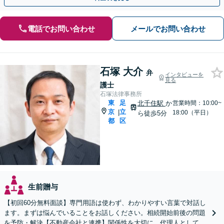
電話でお問い合わせ
メールでお問い合わせ
石塚 大介
弁
インタビューを
見る
護士
石塚法律事務所
東
足
北千住駅
か
営業時間：10:00~
京
立
|
18:00（平日）
ら徒歩5分
都
区
生前贈与
【初回60分無料面談】専門用語は使わず、わかりやすい言葉で対話し
ます。まずは悩んでいることをお話しください。相続開始前後の問題
を予防・解決【不動産会社と連携】関係性を大切に、代理人としてあ