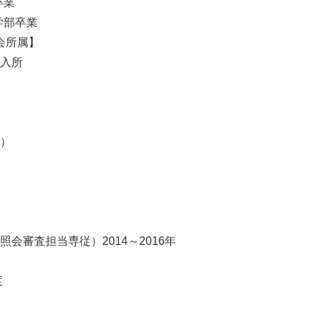
卒業
学部卒業
会所属】
入所
）
会審査担当専従）2014～2016年
度