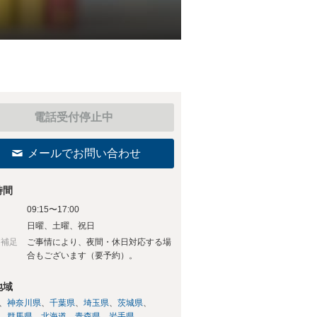
電話受付停止中
メールでお問い合わせ
時間
09:15〜17:00
日
日曜、土曜、祝日
日補足
ご事情により、夜間・休日対応する場
合もございます（要予約）。
地域
神奈川県
千葉県
埼玉県
茨城県
群馬県
北海道
青森県
岩手県