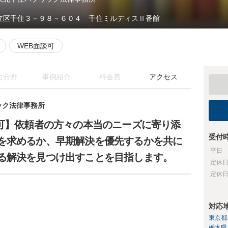
立区千住３－９８－６０４ 千住ミルディスⅡ番館
WEB面談可
力分野
事例紹介
料金表
アクセス
ック法律事務所
談可】依頼者の方々の本当のニーズに寄り添
受付
を求めるか、早期解決を優先するかを共に
平日
る解決を見つけ出すことを目指します。
定休
定休
対応
東京都
栃木県