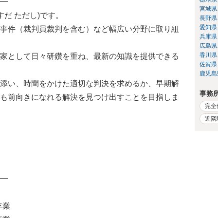
━
宮城県
すだ ただし)です。
長野県
愛知県
事件（裁判員裁判を含む）など幅広い分野に取り組
兵庫県
広島県
香川県
家として日々研鑽を重ね、最新の知識を提供できる
佐賀県
鹿児島
添い、時間をかけた適切な判決を求めるか、早期解
事務
も前向きになれる解決を見つけ出すことを目指しま
完全
近隣
━
卒業