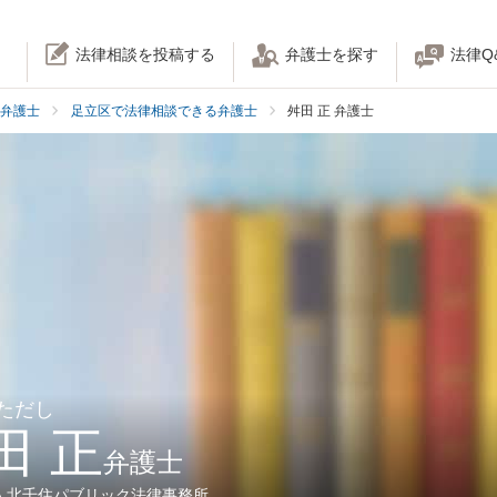
法律相談を投稿する
弁護士を探す
法律Q
弁護士
足立区で法律相談できる弁護士
舛田 正 弁護士
 ただし
田 正
弁護士
人北千住パブリック法律事務所