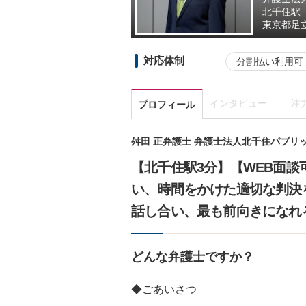
北千住駅
東京都
足
対応体制
分割払い利用可
インタビュー
注
プロフィール
舛田 正弁護士 弁護士法人北千住パブリ
【北千住駅3分】【WEB面
い、時間をかけた適切な判決
話し合い、最も前向きになれ
どんな弁護士ですか？
◆ごあいさつ