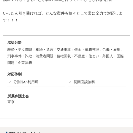
いったん引き受ければ、どんな案件も嬉々として常に全力で対応しま
す！！！
取扱分野
離婚・男女問題
相続・遺言
交通事故
借金・債務整理
労働・雇用
刑事事件
詐欺・消費者問題
債権回収
不動産・住まい
外国人・国際
問題
企業法務
対応体制
分割払い利用可
初回面談無料
所属弁護士会
東京