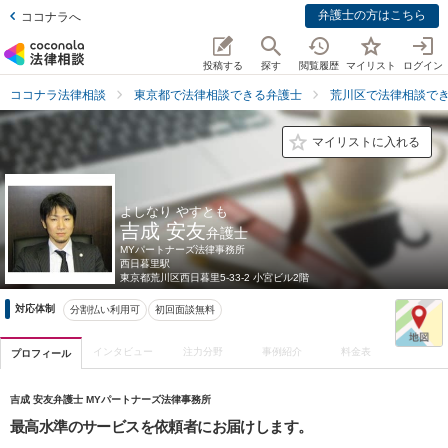
弁護士の方はこちら
ココナラへ
投稿する
探す
閲覧履歴
マイリスト
ログイン
ココナラ法律相談
東京都で法律相談できる弁護士
荒川区で法律相談で
マイリストに入れる
よしなり やすとも
吉成 安友
弁護士
MYパートナーズ法律事務所
西日暮里駅
東京都
荒川区西日暮里5-33-2 小宮ビル2階
対応体制
分割払い利用可
初回面談無料
インタビュー
注力分野
事例紹介
料金表
プロフィール
吉成 安友弁護士 MYパートナーズ法律事務所
最高水準のサービスを依頼者にお届けします。