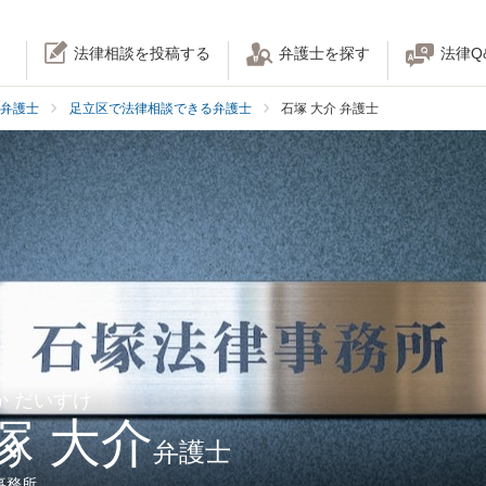
法律相談を投稿する
弁護士を探す
法律Q
弁護士
足立区で法律相談できる弁護士
石塚 大介 弁護士
か だいすけ
塚 大介
弁護士
事務所