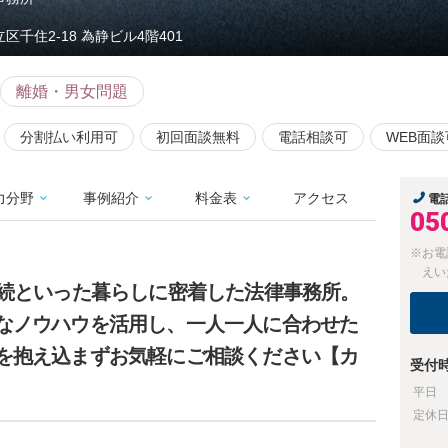
区千住2-18 為静ビル4階401
離婚・男女問題
分割払い利用可
初回面談無料
電話相談可
WEB面談
力分野
事例紹介
料金表
アクセス
電
05
※お電
えい
相続といった暮らしに密着した法律事務所。
なノウハウを活用し、一人一人に合わせた
を抱え込まずお気軽にご相談ください【カ
受付
】
平日
定休