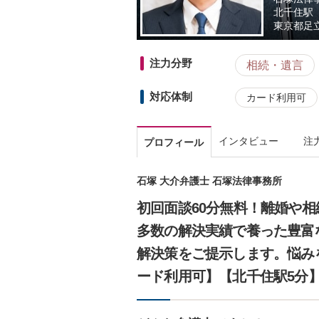
北千住駅
東京都
足立
注力分野
相続・遺言
対応体制
カード利用可
インタビュー
注
プロフィール
石塚 大介弁護士 石塚法律事務所
初回面談60分無料！離婚や
多数の解決実績で養った豊富
解決策をご提示します。悩み
ード利用可】【北千住駅5分