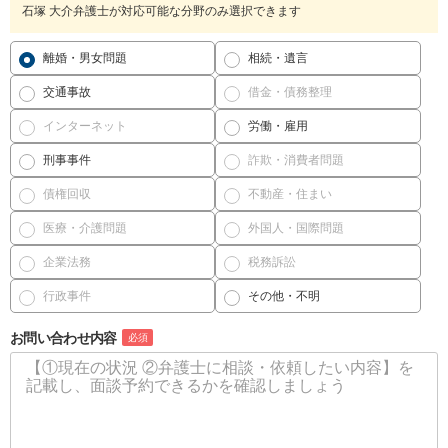
石塚 大介弁護士が対応可能な分野のみ選択できます
離婚・男女問題
相続・遺言
交通事故
借金・債務整理
インターネット
労働・雇用
刑事事件
詐欺・消費者問題
債権回収
不動産・住まい
医療・介護問題
外国人・国際問題
企業法務
税務訴訟
行政事件
その他・不明
お問い合わせ内容
必須