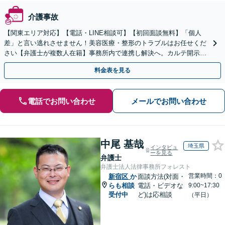
介護事故
【関東エリア対応】【電話・LINE相談可】【初回面談無料】「個人
差」と言い逃れさせません！美容医療・整形のトラブルはお任せくだ
さい【弁護士が複数人在籍】事務所内で連携し解決へ。カルテ開示や
返金・賠償請求をサポートいたします【休日夜間面談可】
料金表を見る
電話でお問い合わせ
メールでお問い合わせ
中尾 基哉
埼玉県
インタビュ
ーを見る
弁護士
弁護士法人法律事務所フォレスト
営業時間：0
新宿区
か
面談方法(対面・
らも相談
電話・ビデオな
9:00~17:30
受付中
ど)は応相談
（平日）