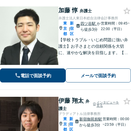
加藤 惇
弁護士
弁護士法人東日本総合法律会計事務所
東
新
四ツ谷駅
か
営業時間：09:45~
京
宿
|
22:00（平日）
ら徒歩3分
都
区
【学校トラブル・いじめ問題に強い弁
護士】お子さまとの信頼関係を大切
に、速やかな解決を目指します。【電
話相談可能】不貞慰謝料問題・労働者
問題の対応実績も多数あり。【JR四ツ
谷駅2分】【土日祝・夜間対応可】【W
電話で面談予約
メールで面談予約
eb面談可】
伊藤 翔太
弁
インタビューを
見る
護士
グラディアトル法律事務所
東
新
新宿御苑前駅
営業時間：00:00
京
宿
|
~23:59（平日）
から徒歩3分
都
区