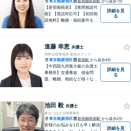
東京都
新宿区
新宿御苑前駅
から徒歩7分
|
【新宿御苑前】【夜間相談可
詳細を見
能】【英語対応可】【初回相
る
談無料】離婚・相続案件を中
心に対応して参りました。ま
ずは、お気軽にご相談くださ
い。（International Divorce/In
進藤 幸恵
ternational Inheritance）
弁護士
岡野法律事務所 新宿オフィス
東京都
新宿区
新宿駅
から徒歩4分
|
【中四国九州最大級の弁護士
詳細を見
事務所】交通事故、借金問
る
題、離婚、相続など様々な問
題について、「何度でも無
料」の相談を行っています！
まずはお気軽にご相談くださ
池田 毅
い！
弁護士
東京つばさ法律事務所
東京都
新宿区
新宿御苑前駅
から徒歩2分
|
皆様のお悩みを1日も早く解決
詳細を見