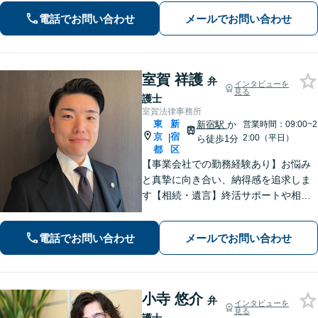
案します【夜間・土日祝のご相談OK
電話でお問い合わせ
メールでお問い合わせ
（要事前予約）】
室賀 祥護
弁
インタビューを
見る
護士
室賀法律事務所
東
新
新宿駅
か
営業時間：09:00~2
京
宿
|
2:00（平日）
ら徒歩1分
都
区
【事業会社での勤務経験あり】お悩み
と真摯に向き合い、納得感を追求しま
す【相続・遺言】終活サポートや相続
発生後トラブルまでに幅広く対応【債
権回収】スピーディーかつ的確な対応
電話でお問い合わせ
メールでお問い合わせ
で回収の最大化をめざします【オンラ
イン面談対応】【新宿駅1分】
小寺 悠介
弁
インタビューを
見る