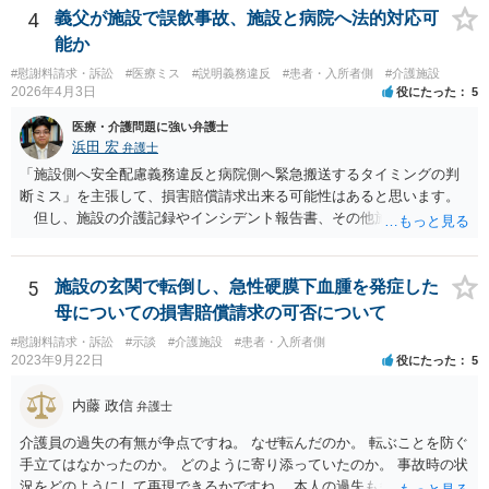
られた理由以外での利用拒否は禁止されていますし、公の施設でもマ
4
義父が施設で誤飲事故、施設と病院へ法的対応可
スクなしだけでの利用拒否は問題となりえますが、民間のお店に対し
能か
ては慰謝料の請求は認められないと考えられます。
#慰謝料請求・訴訟
#医療ミス
#説明義務違反
#患者・入所者側
#介護施設
2026年4月3日
役にたった
5
医療・介護問題に強い弁護士
浜田 宏
弁護士
「施設側へ安全配慮義務違反と病院側へ緊急搬送するタイミングの判
断ミス」を主張して、損害賠償請求出来る可能性はあると思います。
但し、施設の介護記録やインシデント報告書、その他施設内で作成
された誤飲事故に関する資料、搬送先の病院の医療記録、救急搬送さ
れているのであれば消防の記録等を調査してみなければ、裁判で勝て
る可能性があるかどうかまでは判断できません。これはどの介護事
5
施設の玄関で転倒し、急性硬膜下血腫を発症した
故・医療事故でも同様です。 一度弁護士にご相談の上、まずは調査
母についての損害賠償請求の可否について
事件として依頼された方が良いと思います。
#慰謝料請求・訴訟
#示談
#介護施設
#患者・入所者側
2023年9月22日
役にたった
5
内藤 政信
弁護士
介護員の過失の有無が争点ですね。 なぜ転んだのか。 転ぶことを防ぐ
手立てはなかったのか。 どのように寄り添っていたのか。 事故時の状
況をどのようにして再現できるかですね。 本人の過失も多分に影響す