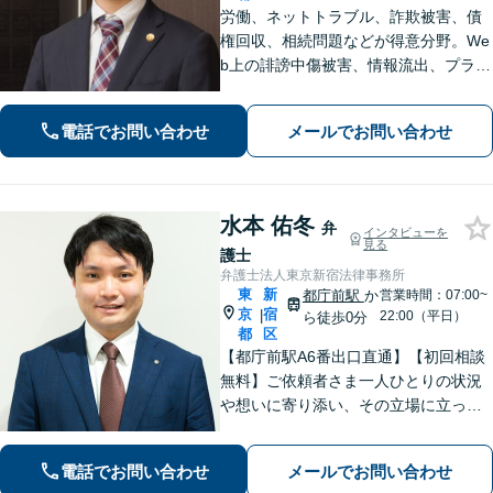
労働、ネットトラブル、詐欺被害、債
権回収、相続問題などが得意分野。We
b上の誹謗中傷被害、情報流出、プライ
バシー侵害のご相談にも対応できま
す。24時間365日対応。問題解決へ導
電話でお問い合わせ
メールでお問い合わせ
いてまいります。まずは事務所へご相
談ください。
水本 佑冬
弁
インタビューを
見る
護士
弁護士法人東京新宿法律事務所
東
新
都庁前駅
か
営業時間：07:00~
京
宿
|
22:00（平日）
ら徒歩0分
都
区
【都庁前駅A6番出口直通】【初回相談
無料】ご依頼者さま一人ひとりの状況
や想いに寄り添い、その立場に立って
考えることを大切にしています。納得
して明るい未来へ踏み出せるよう、誠
電話でお問い合わせ
メールでお問い合わせ
実に向き合い、全力を尽くします！