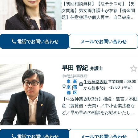
【初回相談無料】【法テラス可】【男
女問題】男女両弁護士が在籍【借金問
題】任意整理や個人再生、自己破産な
ど、状況に合わせた最適な解決策 を
【労働問題】未払い残業代や不当解
雇、ハラスメント事案に強【夜間・ 休
電話でお問い合わせ
メールでお問い合わせ
日面談可】【完全個室】【新宿駅徒歩3
分】
早田 智紀
弁護士
中嶋法律事務所
東
新
牛込神楽坂駅
営業時間：09:00
京
宿
|
~18:00（平日）
から徒歩3分
都
区
【牛込神楽坂駅3分】相続・遺言／不動
産（賃貸借・売買）／中小企業法務な
ど／早め早めの相談をお勧めいたしま
す／お気軽にご相談ください【完全個
室】【近隣駐車場あり】
電話でお問い合わせ
メールでお問い合わせ