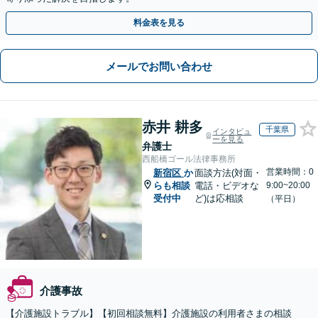
料金表を見る
メールでお問い合わせ
赤井 耕多
千葉県
インタビュ
ーを見る
弁護士
西船橋ゴール法律事務所
営業時間：0
新宿区
か
面談方法(対面・
らも相談
電話・ビデオな
9:00~20:00
受付中
ど)は応相談
（平日）
介護事故
【介護施設トラブル】【初回相談無料】介護施設の利用者さまの相談