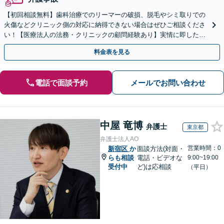
【初回相談無料】歯科治療でのリーマーの破損、脱毛やシミ取りでの
火傷などクリニック側の対応に納得できない場合はぜひご相談くださ
い！【医療法人の法務・クリニックの顧問経験あり】実情に即したア
ドバイスで、納得のできるトラブルの解決を目指します。
料金表を見る
電話で面談予約
メールでお問い合わせ
中屋 竜博
弁護士
東京都
弁護士法人AO
営業時間：0
新宿区
か
面談方法(対面・
らも相談
電話・ビデオな
9:00~19:00
受付中
ど)は応相談
（平日）