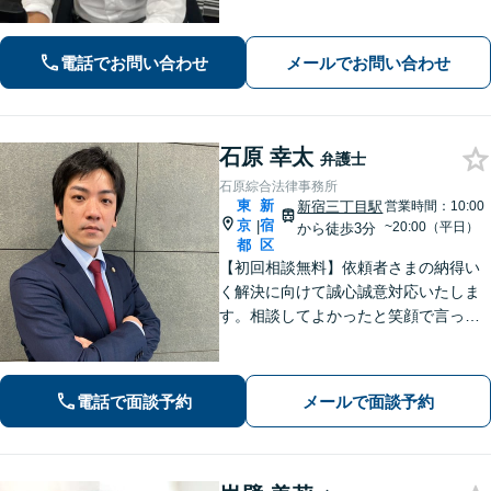
に至る前のスムーズな解決を目指しま
す。ぜひご相談ください。【電話・メ
ール・WEB相談可】
電話でお問い合わせ
メールでお問い合わせ
石原 幸太
弁護士
石原綜合法律事務所
東
新
新宿三丁目駅
営業時間：10:00
京
宿
|
~20:00（平日）
から徒歩3分
都
区
【初回相談無料】依頼者さまの納得い
く解決に向けて誠心誠意対応いたしま
す。相談してよかったと笑顔で言って
いただくために。「時間をかけて丁寧
なヒアリングと、適切なアドバイス」
紙に書くなど、説明は分かりやすいよ
電話で面談予約
メールで面談予約
う工夫【新宿からのアクセス◎】