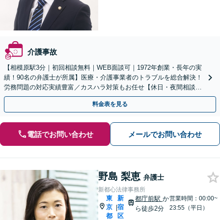
介護事故
【相模原駅3分｜初回相談無料｜WEB面談可｜1972年創業・長年の実
績！90名の弁護士が所属】医療・介護事業者のトラブルを総合解決！
労務問題の対応実績豊富／カスハラ対策もお任せ【休日・夜間相談可
／忙しい方にも安心の柔軟なサポート体制】
料金表を見る
電話でお問い合わせ
メールでお問い合わせ
野島 梨恵
弁護士
新都心法律事務所
東
新
都庁前駅
か
営業時間：00:00~
京
宿
|
23:55（平日）
ら徒歩2分
都
区