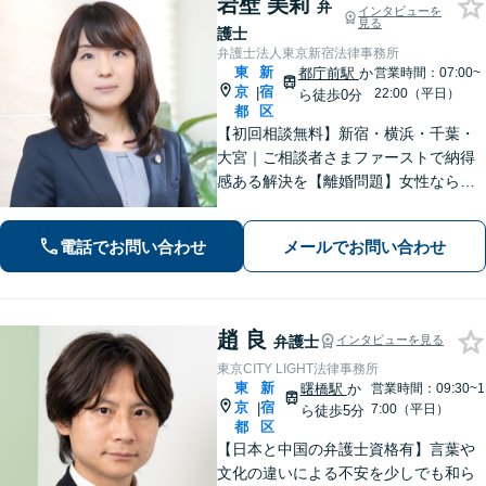
岩壁 美莉
弁
インタビューを
見る
護士
弁護士法人東京新宿法律事務所
東
新
都庁前駅
か
営業時間：07:00~
京
宿
|
22:00（平日）
ら徒歩0分
都
区
​​【初回相談無料】新宿・横浜・千葉・
大宮｜ご相談者さまファーストで納得
感ある解決を【離婚問題】女性ならで
はの視点でサポート。離婚検討段階か
らご相談ください【相続問題】事務所
電話でお問い合わせ
メールでお問い合わせ
相談実績1万件以上！様々な相続トラブ
ルをトータルサポート【都庁前駅直
結】​
趙 良
弁護士
インタビューを見る
東京CITY LIGHT法律事務所
東
新
曙橋駅
か
営業時間：09:30~1
京
宿
|
7:00（平日）
ら徒歩5分
都
区
【日本と中国の弁護士資格有】言葉や
文化の違いによる不安を少しでも和ら