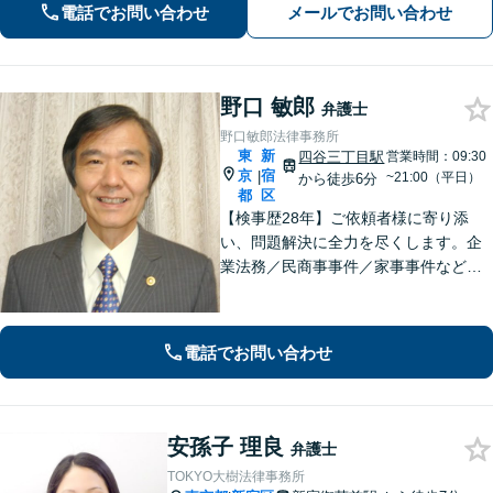
電話でお問い合わせ
メールでお問い合わせ
休日対応可】【クレジットカード利用
可】
野口 敏郎
弁護士
野口敏郎法律事務所
東
新
四谷三丁目駅
営業時間：09:30
京
宿
|
~21:00（平日）
から徒歩6分
都
区
【検事歴28年】ご依頼者様に寄り添
い、問題解決に全力を尽くします。企
業法務／民商事事件／家事事件など、
あらゆる分野に対応【四谷三丁目駅6
分】長年検事として尋常でない世界を
見てきた体験がフルに生かせる分野と
電話でお問い合わせ
考えています。
安孫子 理良
弁護士
TOKYO大樹法律事務所