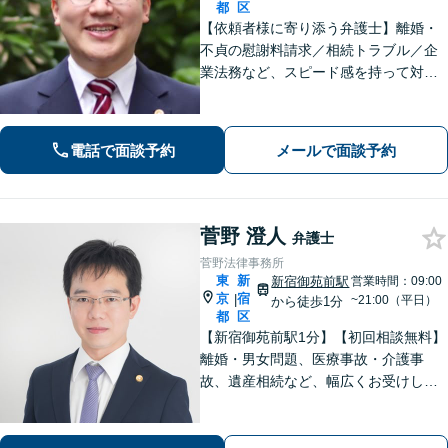
都
区
【依頼者様に寄り添う弁護士】離婚・
不貞の慰謝料請求／相続トラブル／企
業法務など、スピード感を持って対応
します！オーダーメイドのリーガルサ
ポートをご提供。解決に向けて尽力い
たします。お気軽にご相談ください
電話で面談予約
メールで面談予約
【完全個室で対応】【新宿駅徒歩7分】
菅野 澄人
弁護士
菅野法律事務所
東
新
新宿御苑前駅
営業時間：09:00
京
宿
|
~21:00（平日）
から徒歩1分
都
区
【新宿御苑前駅1分】【初回相談無料】
離婚・男女問題、医療事故・介護事
故、遺産相続など、幅広くお受けして
います。依頼者さまにとって最善の解
決策を一緒に考えます。おひとりで悩
まず、ぜひご相談ください。【夜間・