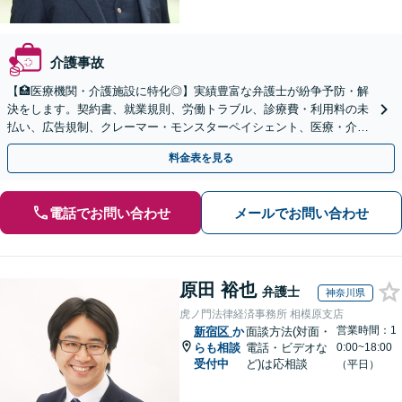
介護事故
【🏥医療機関・介護施設に特化◎】実績豊富な弁護士が紛争予防・解
決をします。契約書、就業規則、労働トラブル、診療費・利用料の未
払い、広告規制、クレーマー・モンスターペイシェント、医療・介護
事故などに対応【顧問契約あり】
料金表を見る
電話でお問い合わせ
メールでお問い合わせ
原田 裕也
弁護士
神奈川県
虎ノ門法律経済事務所 相模原支店
営業時間：1
新宿区
か
面談方法(対面・
らも相談
電話・ビデオな
0:00~18:00
受付中
ど)は応相談
（平日）