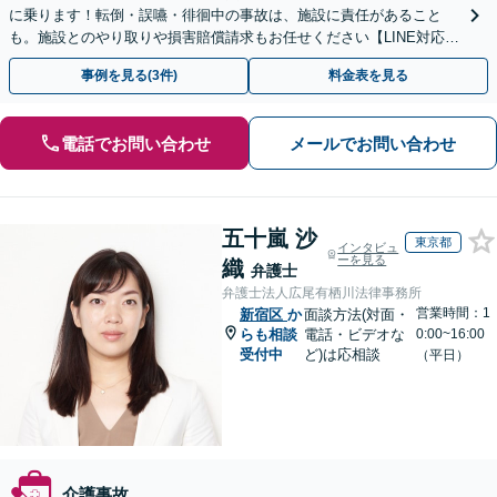
に乗ります！転倒・誤嚥・徘徊中の事故は、施設に責任があること
も。施設とのやり取りや損害賠償請求もお任せください【LINE対応
可】【夜間・休日面談可】【関東エリア対応】
事例を見る(3件)
料金表を見る
電話でお問い合わせ
メールでお問い合わせ
五十嵐 沙
東京都
インタビュ
ーを見る
織
弁護士
弁護士法人広尾有栖川法律事務所
営業時間：1
新宿区
か
面談方法(対面・
らも相談
電話・ビデオな
0:00~16:00
受付中
ど)は応相談
（平日）
介護事故