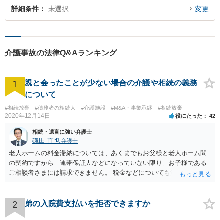
詳細条件
未選択
変更
介護事故の法律Q&Aランキング
1
親と会ったことが少ない場合の介護や相続の義務
について
#相続放棄
#債務者の相続人
#介護施設
#M&A・事業承継
#相続放棄
2020年12月14日
役にたった
42
相続・遺言に強い弁護士
磯田 直也
弁護士
老人ホームの料金滞納については、あくまでもお父様と老人ホーム間
の契約ですから、連帯保証人などになっていない限り、お子様である
ご相談者さまには請求できません。 税金などについても滞納している
のはお父様ですから、お子様に請求が来ることはありません。 生活保
護受給の際に扶養できないかという連絡が役所から来ますが、できな
い旨回答すればそれまでです。 相続が開始した場合については先述の
2
弟の入院費支払いを拒否できますか
通りです。 民法上の扶養義務はご相談者さまがお考えのほど強いもの