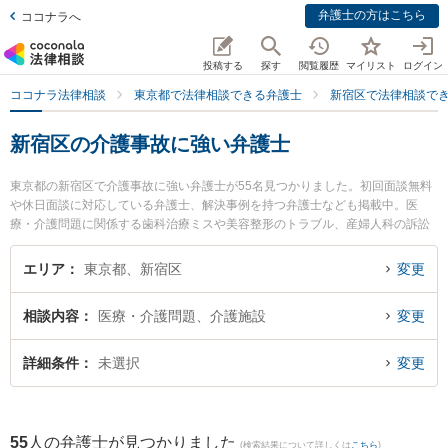
弁護士の方はこちら
ココナラへ
投稿する
探す
閲覧履歴
マイリスト
ログイン
ココナラ法律相談
東京都で法律相談できる弁護士
新宿区で法律相談で
新宿区の介護事故に強い弁護士
東京都の新宿区で介護事故に強い弁護士が55名見つかりました。初回面談無料
や休日面談に対応している弁護士、解決事例を持つ弁護士なども掲載中。医
療・介護問題に関係する歯科治療ミスや美容整形のトラブル、産婦人科の訴訟
等の細かな分野での絞り込み検索もでき便利です。特にホクレア法律事務所の
船江 莉佳弁護士やオアシス法律事務所の中川 素充弁護士、永岡法律事務所の江
エリア
東京都、新宿区
変更
頭 啓介弁護士のプロフィール情報や弁護士費用、強みなどが注目されていま
す。『新宿区で土日や夜間に発生した介護事故のトラブルを今すぐに弁護士に
相談内容
医療・介護問題、介護施設
変更
相談したい』『介護事故のトラブル解決の実績豊富な近くの弁護士を検索した
い』『初回相談無料で介護事故を法律相談できる新宿区内の弁護士に相談予約
したい』などでお困りの相談者さんにおすすめです。
詳細条件
未選択
変更
55
人の弁護士が見つかりました
(検索結果について詳しくは
こちら
)