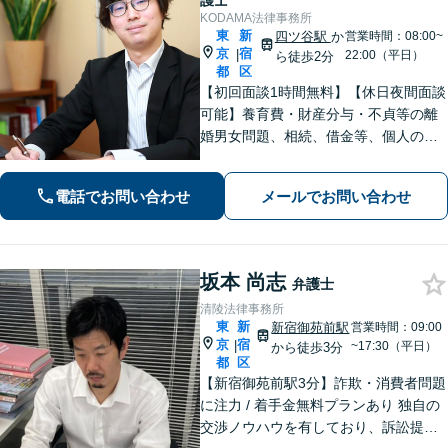
護士
KODAMA法律事務所
東
新
四ツ谷駅
か
営業時間：08:00~
京
宿
|
22:00（平日）
ら徒歩2分
都
区
【初回面談1時間無料】【休日夜間面談
可能】養育費・財産分与・不貞等の離
婚男女問題、相続、借金等、個人の法
律トラブルから企業間の契約問題・雇
用問題まで幅広く対応可能。迅速対
電話でお問い合わせ
メールでお問い合わせ
応、相手方への毅然とした粘り強い交
渉で複雑な問題解決を目指します。
坂本 尚志
弁護士
清陵法律事務所
東
新
新宿御苑前駅
営業時間：09:00
京
宿
|
~17:30（平日）
から徒歩3分
都
区
【新宿御苑前駅3分】詐欺・消費者問題
に注力 / 着手金無料プランあり 独自の
交渉ノウハウを有しており、訴訟提起