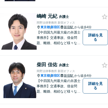
軽にご相談ください！
嶋崎 元紀
弁護士
岡野法律事務所 新宿オフィス
東京都
新宿区
新宿駅
から徒歩4分
|
【中四国九州最大級の弁護士
詳細を見
事務所】交通事故、借金問
る
題、離婚、相続など様々な問
題について、「何度でも無
料」の相談を行っています！
まずはお気軽にご相談くださ
柴田 佳佑
い！
弁護士
岡野法律事務所 新宿オフィス
東京都
新宿区
新宿駅
から徒歩4分
|
【中四国九州最大級の弁護士
詳細を見
事務所】交通事故、借金問
る
題、離婚、相続など様々な問
題について、「何度でも無
料」の相談を行っています！
まずはお気軽にご相談くださ