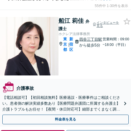
55件中 1-30件を表示
船江 莉佳
弁
インタビューを
見る
護士
ホクレア法律事務所
東
新
四谷三丁目駅
営業時間：09:00
京
宿
|
~18:00（平日）
から徒歩5分
都
区
介護事故
【電話相談可】【初回相談無料】医療過誤・医療事件はご相談くださ
い。患者側の解決実績多数あり【医療問題弁護団に所属する弁護士】
介護トラブルもお任せ！【夜間・休日対応可】細部までくまなく調査
し、解決への糸口を見い出します【四谷三丁目駅5分】
料金表を見る