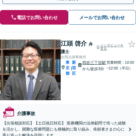
電話でお問い合わせ
メールでお問い合わせ
江頭 啓介
弁
インタビューを
見る
護士
永岡法律事務所
東
新
四谷三丁目駅
営業時間：10:00
京
宿
|
~22:00（平日）
から徒歩3分
都
区
介護事故
【出張相談対応】【土日祝日対応】 医療機関の法律顧問で培った経験
を活かし、困難な医療問題にも積極的に取り組み、依頼者さまの心に
寄り添った解決を目指します。