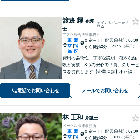
【休日や夜間相談も柔軟に対応】
渡邊 耀
弁護
インタビューを見
る
士
アスク総合法律事務所
東
新
新宿三丁目駅
営業時間：06:00
京
宿
|
~23:59（平日）
から徒歩3分
都
区
費用の柔軟性・丁寧な説明・確かな経
験と実績、3つの安心で「真」のサービ
スを提供します【企業法務】不正調
査・関連発生の法的問題はお任せくだ
さい【刑事事件】即日接見対応。不起
電話でお問い合わせ
メールでお問い合わせ
訴・減刑に向けて、元検察官がトータ
ルサポートします【新宿三丁目駅3分】
林 正和
弁護士
ベーグル法律事務所
東
新
新宿三丁目駅
営業時間：09:00
京
宿
|
~18:00（平日）
から徒歩3分