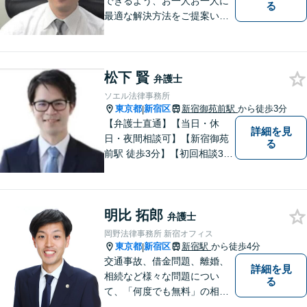
できるよう、お一人お一人に
る
最適な解決方法をご提案いた
します。
松下 賢
弁護士
ソエル法律事務所
東京都
新宿区
新宿御苑前駅
から徒歩3分
|
【弁護士直通】【当日・休
詳細を見
日・夜間相談可】【新宿御苑
る
前駅 徒歩3分】【初回相談30
分無料】 法的にお困りのお客
様のお力になれるよう、弁護
士が親身になって迅速に対応
明比 拓郎
いたします。
弁護士
岡野法律事務所 新宿オフィス
東京都
新宿区
新宿駅
から徒歩4分
|
交通事故、借金問題、離婚、
詳細を見
相続など様々な問題につい
る
て、「何度でも無料」の相談
を行っています！まずはお気