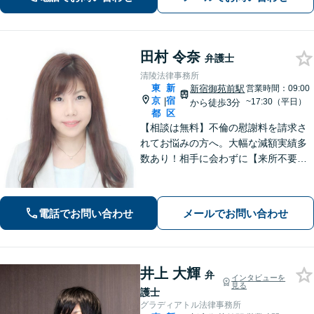
田村 令奈
弁護士
清陵法律事務所
東
新
新宿御苑前駅
営業時間：09:00
京
宿
|
~17:30（平日）
から徒歩3分
都
区
【相談は無料】不倫の慰謝料を請求さ
れてお悩みの方へ。大幅な減額実績多
数あり！相手に会わずに【来所不要で
解決】に導きます。弁護士費用につい
てのご相談も可能です。まずはご相談
ください【新宿御苑前駅3分】
電話でお問い合わせ
メールでお問い合わせ
井上 大輝
弁
インタビューを
見る
護士
グラディアトル法律事務所