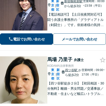
東
新
新宿御苑前駅
営業時間：00:00
京
宿
|
~23:59（平日）
から徒歩3分
都
区
【電話相談可】【土日祝夜間対応可】
闘う弁護士事務所の「グラディアトル
（剣闘士）」です。依頼者様の気持ち
を代弁する弁護士であり続けるべく、
確固たるスタイルを貫きます。離婚・
電話でお問い合わせ
メールでお問い合わせ
刑事事件・相続など何でもご相談くだ
さい。
馬場 乃里子
弁護士
KODAMA法律事務所
東
新
四ツ谷駅
か
営業時間：09:00~
京
宿
|
17:00（平日）
ら徒歩2分
都
区
【四ツ谷駅徒歩２分】【初回相談・30
分無料】離婚・男女問題／交通事故／
不動産・住まいなど幅広いトラブルに
対応可能◎丁寧なヒアリングで、ご依
頼者さまの負担が少ない解決策をご提