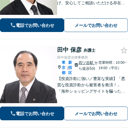
げ、安心してご相談いただける存在で
ありたいと考えています！ご依頼者様
それぞれの状況に合わせ、最適な解決
策をご提案します。お気軽にご相談く
電話でお問い合わせ
メールでお問い合わせ
ださい【初回相談無料】
田中 保彦
弁護士
田中保彦法律事務所
東
新
四ツ谷駅
か
営業時間：10:00~
京
宿
|
19:00（平日）
ら徒歩5分
都
区
【投資詐欺に強い／豊富な実績】「悪
質な投資詐欺から被害者を救済！」
「海外ショッピングサイトを騙った詐
欺に注意！」依頼者さまの痛みに寄り
添って丁寧なヒアリングをおこない、
少しでも多くの返金が得られるよう尽
電話でお問い合わせ
メールでお問い合わせ
力します！