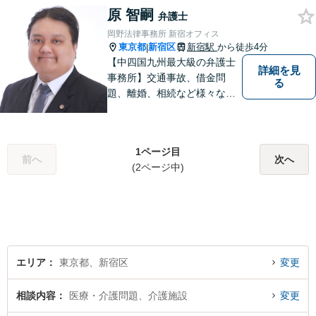
原 智嗣
い！
弁護士
岡野法律事務所 新宿オフィス
東京都
新宿区
新宿駅
から徒歩4分
|
【中四国九州最大級の弁護士
詳細を見
事務所】交通事故、借金問
る
題、離婚、相続など様々な問
題について、「何度でも無
料」の相談を行っています！
まずはお気軽にご相談くださ
1ページ目
い！
前へ
次へ
(2ページ中)
エリア
東京都、新宿区
変更
相談内容
医療・介護問題、介護施設
変更