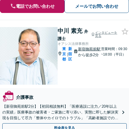
電話でお問い合わせ
メールでお問い合わせ
中川 素充
弁
インタビューを
見る
護士
オアシス法律事務所
東
新
新宿御苑前駅
営業時間：09:30
京
宿
|
~18:00（平日）
から徒歩2分
都
区
介護事故
【新宿御苑前駅2分】【初回相談無料】「医療過誤に注力／20年以上
の実績」医療事故の被害者・ご家族に寄り添い、実態に即した解決実
現を目指して尽力「整体やカイロでのトラブル」「高齢者施設での転
倒事故など介護トラブル」にも対応【休日・夜間相談可】
料金表を見る