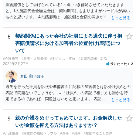
損害賠償として挙げられている1～4につき補足させていただきます
と、1の施設代金全額返金は、契約期間にもよりますがハードルが高い
ものと思います。 4の慰謝料は、施設側と金額の開きが出やすい部分
ですので、和解前に弁護士に相談した方が良いです。また、ご家族の
付添にかかる費用も請求額に含めるべきかと思います。
8
契約関係にあった会社の社員による過失に伴う損
害賠償請求における加害者の位置付け(表記)につ
いて
#介護施設
#患者・入所者側
#手術ミス・事故
#慰謝料請求・訴訟
2024年2月27日
役にたった
2
倉田 勲
弁護士
過失を行った社員を訴状や準備書面に記載の加害者とは訴外社員Aとの
表記で問題ないでしょうか。 →「社員A」の表記で相手方も誰かを特
定できるのであれば、問題はないかと思います。 表記について問題が
あれば裁判所からも修正指示があるかと思いますので、指示があれば
それに従ってください。
9
親の介護をめぐってもめています。お金解決した
いが金額を抑える方法はありますか？
#介護施設
#家族間の相続トラブル
#調停
#調停
#離婚すること自体