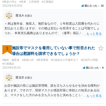
ではありません。 あくまでも、余力の範囲で認められるものです。 親
#督促の停止
#患者・入所者側
#介護施設
の介護は子供がみるという民法の条文はありません。 また、親に対す
2022年9月20日
役にたった
15
る扶養義務は配偶者や子に対する扶養義務に比べて弱いものです。 生
まれてすぐ両親が離婚し、その後会っていなかったという事情も、扶
匿名A
弁護士
養義務の順位を下げる一つの理由になります。
＞弟は無年金、無収入、無貯金なので、１年程度は入院費を代わりに
支払おうと思いますが、その後は支払いを拒否することは可能でしょ
うか。 本来支払義務はありませんので、（連帯）保証人などにならな
ければ、支払いを拒絶することは可能です。
3
施設等でマスクを着用していない事で拒否された
場合は慰謝料を請求できるでしょうか？
#歯科・歯医者
#産婦人科
#美容整形
#行政処分の不服申立て
#許認可の問題
#介護施設
2022年9月2日
役にたった
6
匿名B
弁護士
お店や施設の長には施設管理権、誰を立ち入らせるかを決める権利が
あります。ですので、現状マスクが感染対策に有効との知見がある以
上、マスクをした方のみを立ち入らせると決めることも自由であり、
不当な差別には当たらないと考えられます。 これが公衆浴場や旅館業
など公益的な側面のある業種ですと、公衆浴場法など各種業法で定め