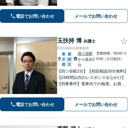
に至る前のスムーズな解決を目指しま
す。ぜひご相談ください。【電話・メ
ール・WEB相談可】
電話でお問い合わせ
メールでお問い合わせ
玉扶持 博
弁護士
KODAMA法律事務所
四ツ谷駅
営業時間：09:00~2
東
新
0:00（土日祝日）
京
宿
から徒歩2
|
都
区
分
【四ツ谷駅2分】【初回相談30分無料】
【24時間以内のレスポンスを心がけ】
【刑事事件】電車内での痴漢、お酒を
飲んだ勢いでの暴行、傷害に関する解
決実績が多数【離婚問題】不貞の慰謝
料請求／財産分与／親権など幅広く対
電話でお問い合わせ
メールでお問い合わせ
応