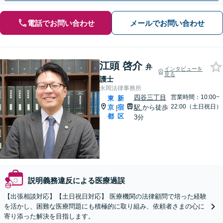
電話でお問い合わせ
メールでお問い合わせ
江頭 啓介
弁
インタビューを
見る
護士
永岡法律事務所
四谷三丁目
営業時間：10:00~
東
新
22:00（土日祝日）
京
宿
駅
から徒歩
|
都
区
3分
説明義務違反による医療過誤
【出張相談対応】【土日祝日対応】 医療機関の法律顧問で培った経験
を活かし、困難な医療問題にも積極的に取り組み、依頼者さまの心に
寄り添った解決を目指します。