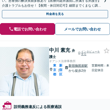
い。患者側の解決実績多数あり【医療問題弁護団に所属する弁護士】
介護トラブルもお任せ！【夜間・休日対応可】細部までくまなく調査
し、解決への糸口を見い出します【四谷三丁目駅5分】
料金表を見る
電話でお問い合わせ
メールでお問い合わせ
中川 素充
弁
インタビューを
見る
護士
オアシス法律事務所
東
新
新宿御苑前駅
営業時間：本
京
宿
|
日定休日
から徒歩2分
都
区
説明義務違反による医療過誤