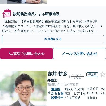
説明義務違反による医療過誤
【全国対応】【初回相談無料】複数事務所で断られた事案も和解に導
く論理的アプローチ。医療記録の収集はお任せを。無症状から肝炎、
肝がん、死亡事案まで、一人ひとりに合わせた方法をご提案します。
手続きの負担を減らし、権利を守ります。
料金表を見る
電話でお問い合わせ
メールでお問い合わせ
赤井 耕多
千葉県
インタビュ
ーを見る
弁護士
西船橋ゴール法律事務所
営業時間：09:
新宿区
面談方法(対面・
からも相
電話・ビデオな
00~20:00（土
談受付中
ど)は応相談
日祝日）