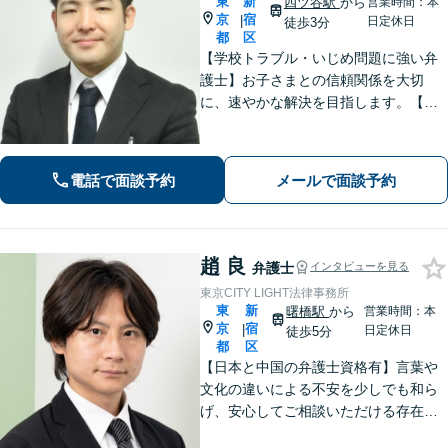
東
新
四ツ谷駅
から
営業時間：本
京
宿
|
日定休日
徒歩3分
都
区
【学校トラブル・いじめ問題に強い弁
護士】お子さまとの信頼関係を大切
に、速やかな解決を目指します。【電
話相談可能】不貞慰謝料問題・労働者
問題の対応実績も多数あり。【JR四ツ
谷駅2分】【土日祝・夜間対応可】【W
電話で面談予約
メールで面談予約
eb面談可】
趙 良
弁護士
インタビューを見る
東京CITY LIGHT法律事務所
東
新
曙橋駅
から
営業時間：本
京
宿
|
日定休日
徒歩5分
都
区
【日本と中国の弁護士資格有】言葉や
文化の違いによる不安を少しでも和ら
げ、安心してご相談いただける存在で
ありたいと考えています！ご依頼者様