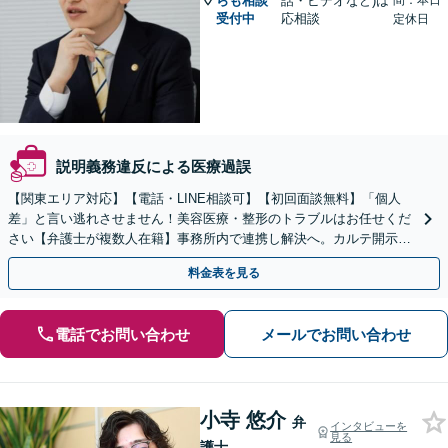
らも相談
話・ビデオなど)は
間：本日
受付中
応相談
定休日
説明義務違反による医療過誤
【関東エリア対応】【電話・LINE相談可】【初回面談無料】「個人
差」と言い逃れさせません！美容医療・整形のトラブルはお任せくだ
さい【弁護士が複数人在籍】事務所内で連携し解決へ。カルテ開示や
返金・賠償請求をサポートいたします【休日夜間面談可】
料金表を見る
電話でお問い合わせ
メールでお問い合わせ
小寺 悠介
弁
インタビューを
見る
護士