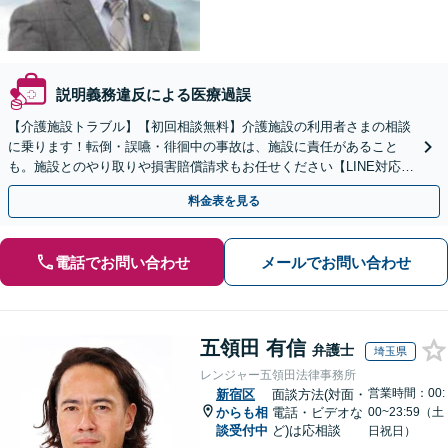
説明義務違反による医療過誤
【介護施設トラブル】【初回相談無料】介護施設の利用者さまの相談
に乗ります！転倒・誤嚥・徘徊中の事故は、施設に責任があること
も。施設とのやり取りや損害賠償請求もお任せください【LINE対応
可】【夜間・休日面談可】【関東エリア対応】
料金表を見る
電話でお問い合わせ
メールでお問い合わせ
五領田 有信
弁護士
埼玉県
レンジャー五領田法律事務所
営業時間：00:
新宿区
面談方法(対面・
からも相
電話・ビデオな
00~23:59（土
談受付中
ど)は応相談
日祝日）