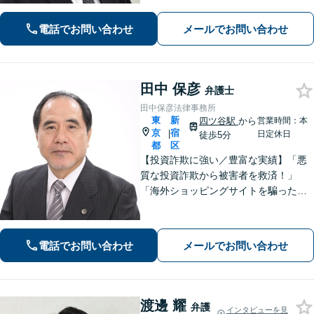
それぞれの状況に合わせ、最適な解決
策をご提案します。お気軽にご相談く
電話でお問い合わせ
メールでお問い合わせ
ださい【初回相談無料】
田中 保彦
弁護士
田中保彦法律事務所
東
新
四ツ谷駅
から
営業時間：本
京
宿
|
日定休日
徒歩5分
都
区
【投資詐欺に強い／豊富な実績】「悪
質な投資詐欺から被害者を救済！」
「海外ショッピングサイトを騙った詐
欺に注意！」依頼者さまの痛みに寄り
添って丁寧なヒアリングをおこない、
少しでも多くの返金が得られるよう尽
電話でお問い合わせ
メールでお問い合わせ
力します！
渡邊 耀
弁護
インタビューを見