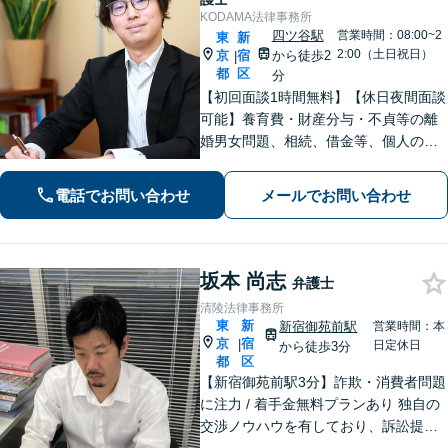
KODAMA法律事務所
四ツ谷駅
営業時間：08:00~2
東
新
2:00（土日祝日）
京
宿
から徒歩2
|
都
区
分
【初回面談1時間無料】【休日夜間面談
可能】養育費・財産分与・不貞等の離
婚男女問題、相続、借金等、個人の法
律トラブルから企業間の契約問題・雇
用問題まで幅広く対応可能。迅速対
電話でお問い合わせ
メールでお問い合わせ
応、相手方への毅然とした粘り強い交
渉で複雑な問題解決を目指します。
坂本 尚志
弁護士
清陵法律事務所
東
新
新宿御苑前駅
営業時間：本
京
宿
|
日定休日
から徒歩3分
都
区
【新宿御苑前駅3分】詐欺・消費者問題
に注力 / 着手金無料プランあり 独自の
交渉ノウハウを有しており、訴訟提起