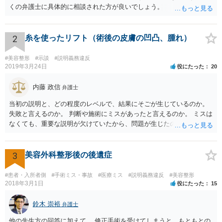
くの弁護士に具体的に相談された方が良いでしょう。
2
糸を使ったリフト（術後の皮膚の凹凸、腫れ）
#美容整形
#示談
#説明義務違反
2019年3月24日
役にたった
20
内藤 政信
弁護士
当初の説明と、どの程度のレベルで、結果にそごが生じているのか。
失敗と言えるのか。 判断や施術にミスがあったと言えるのか。 ミスは
なくても、重要な説明が欠けていたから、問題が生じたのか。 美容整
形にある程度通じてる弁護士を探せるかどうか。
3
美容外科整形後の後遺症
#患者・入所者側
#手術ミス・事故
#医療ミス
#説明義務違反
#美容整形
2018年3月1日
役にたった
15
鈴木 崇裕
弁護士
他の先生方の回答に加えて、 修正手術を受けてしまうと、もともとの