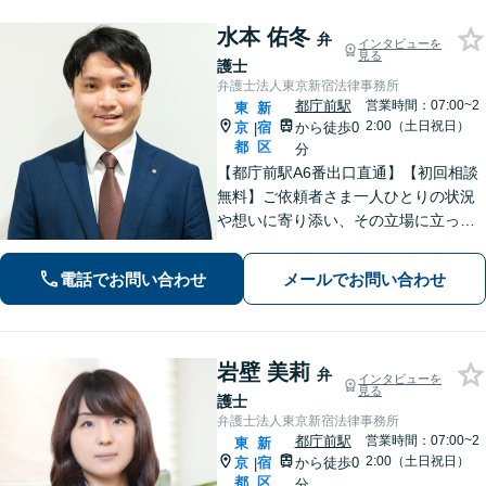
水本 佑冬
弁
インタビューを
見る
護士
弁護士法人東京新宿法律事務所
都庁前駅
営業時間：07:00~2
東
新
2:00（土日祝日）
京
宿
から徒歩0
|
都
区
分
【都庁前駅A6番出口直通】【初回相談
無料】ご依頼者さま一人ひとりの状況
や想いに寄り添い、その立場に立って
考えることを大切にしています。納得
して明るい未来へ踏み出せるよう、誠
電話でお問い合わせ
メールでお問い合わせ
実に向き合い、全力を尽くします！
【休日や夜間相談も柔軟に対応】
岩壁 美莉
弁
インタビューを
見る
護士
弁護士法人東京新宿法律事務所
都庁前駅
営業時間：07:00~2
東
新
2:00（土日祝日）
京
宿
から徒歩0
|
都
区
分