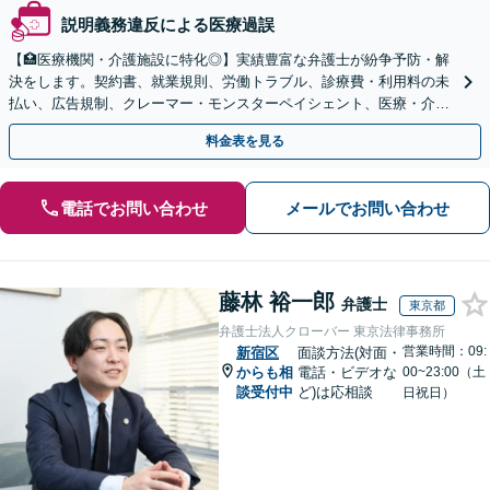
説明義務違反による医療過誤
【🏥医療機関・介護施設に特化◎】実績豊富な弁護士が紛争予防・解
決をします。契約書、就業規則、労働トラブル、診療費・利用料の未
払い、広告規制、クレーマー・モンスターペイシェント、医療・介護
事故などに対応【顧問契約あり】
料金表を見る
電話でお問い合わせ
メールでお問い合わせ
藤林 裕一郎
弁護士
東京都
弁護士法人クローバー 東京法律事務所
営業時間：09:
新宿区
面談方法(対面・
からも相
電話・ビデオな
00~23:00（土
談受付中
ど)は応相談
日祝日）