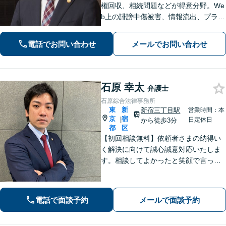
権回収、相続問題などが得意分野。We
b上の誹謗中傷被害、情報流出、プライ
バシー侵害のご相談にも対応できま
す。24時間365日対応。問題解決へ導
電話でお問い合わせ
メールでお問い合わせ
いてまいります。まずは事務所へご相
談ください。
石原 幸太
弁護士
石原綜合法律事務所
東
新
新宿三丁目駅
営業時間：本
京
宿
|
日定休日
から徒歩3分
都
区
【初回相談無料】依頼者さまの納得い
く解決に向けて誠心誠意対応いたしま
す。相談してよかったと笑顔で言って
いただくために。「時間をかけて丁寧
なヒアリングと、適切なアドバイス」
紙に書くなど、説明は分かりやすいよ
電話で面談予約
メールで面談予約
う工夫【新宿からのアクセス◎】