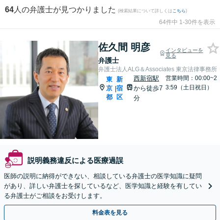
64
人の弁護士が見つかりました
(検索結果について詳しくは
こちら
)
64件中 1-30件を表示
佐久間 明彦
インタビューを
見る
弁護士
弁護士法人ALG＆Associates 東京法律事務所
西新宿駅
営業時間：00:00~2
東
新
3:59（土日祝日）
京
宿
から徒歩7
|
都
区
分
説明義務違反による医療過誤
医師の説明に納得ができない、相談している弁護士の医学知識に疑問
があり、詳しい弁護士を探しているなど、医学知識と経験を有してい
る弁護士がご相談をお受けします。
料金表を見る