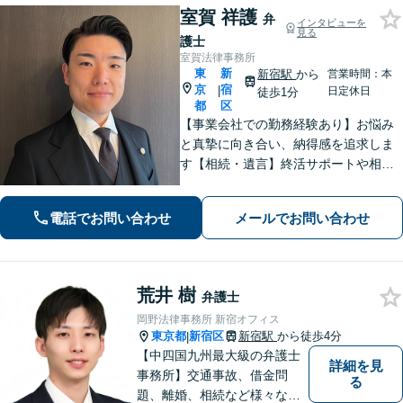
室賀 祥護
弁
インタビューを
見る
護士
室賀法律事務所
東
新
新宿駅
から
営業時間：本
京
宿
|
日定休日
徒歩1分
都
区
【事業会社での勤務経験あり】お悩み
と真摯に向き合い、納得感を追求しま
す【相続・遺言】終活サポートや相続
発生後トラブルまでに幅広く対応【債
権回収】スピーディーかつ的確な対応
電話でお問い合わせ
メールでお問い合わせ
で回収の最大化をめざします【オンラ
イン面談対応】【新宿駅1分】
荒井 樹
弁護士
岡野法律事務所 新宿オフィス
東京都
新宿区
新宿駅
から徒歩4分
|
【中四国九州最大級の弁護士
詳細を見
事務所】交通事故、借金問
る
題、離婚、相続など様々な問