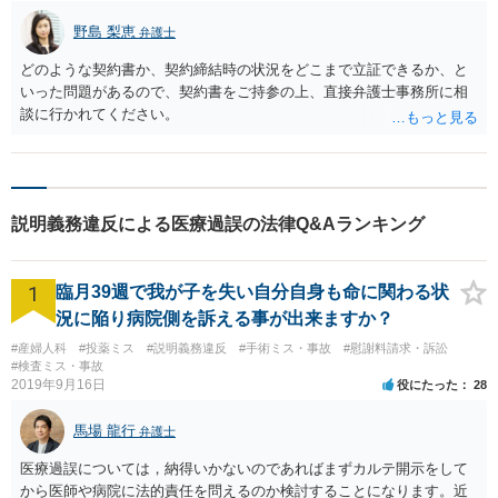
野島 梨恵
弁護士
どのような契約書か、契約締結時の状況をどこまで立証できるか、と
いった問題があるので、契約書をご持参の上、直接弁護士事務所に相
談に行かれてください。
説明義務違反による医療過誤の法律Q&Aランキング
1
臨月39週で我が子を失い自分自身も命に関わる状
況に陥り病院側を訴える事が出来ますか？
#産婦人科
#投薬ミス
#説明義務違反
#手術ミス・事故
#慰謝料請求・訴訟
#検査ミス・事故
2019年9月16日
役にたった
28
馬場 龍行
弁護士
医療過誤については，納得いかないのであればまずカルテ開示をして
から医師や病院に法的責任を問えるのか検討することになります。近