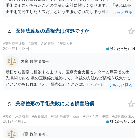
手術にミスがあったことの立証が余計に難しくなります。 「それは修
正手術で発生したミスだ」という主張がされてしまう可能性があるか
らです。 心身の苦痛はあるでしょうけれども、損害賠償請求などをご
検討なさっているのであれば、修正手術を受けるまえに弁護士に相談
して対応を決めることを強くお勧めいたします。
4
医師法違反の通報先は何処ですか
#説明義務違反
#患者・入所者側
#産婦人科
2022年10月3日
役にたった
14
内藤 政信
弁護士
最初から警察に相談するよりも、医療安全支援センターと厚労省の出
先機関である 県の医務係に連絡して、今後の方法など情報を収集する
といいかもしれません。 警察に行くときは、しっかりした被害届ある
いは告発状を作成、持参して、相談に行くといいでしょう。
5
美容整形の手術失敗による損害賠償
#患者・入所者側
#美容整形
#慰謝料請求・訴訟
#手術ミス・事故
#説明義務違反
2019年4月3日
役にたった
14
内藤 政信
弁護士