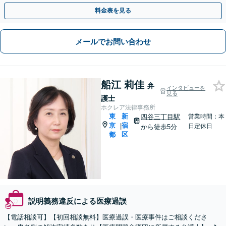
料金表を見る
メールでお問い合わせ
船江 莉佳
弁
インタビューを
見る
護士
ホクレア法律事務所
東
新
四谷三丁目駅
営業時間：本
京
宿
|
日定休日
から徒歩5分
都
区
説明義務違反による医療過誤
【電話相談可】【初回相談無料】医療過誤・医療事件はご相談くださ