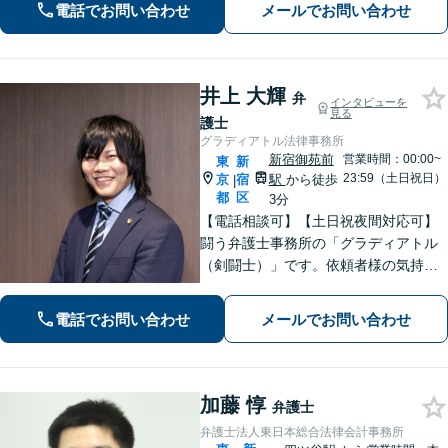
電話でお問い合わせ
メールでお問い合わせ
井上 大輝
弁
インタビューを
見る
護士
グラディアトル法律事務所
新宿御苑前
営業時間：00:00~
東
新
23:59（土日祝日）
京
宿
駅
から徒歩
|
都
区
3分
【電話相談可】【土日祝夜間対応可】
闘う弁護士事務所の「グラディアトル
（剣闘士）」です。依頼者様の気持ち
を代弁する弁護士であり続けるべく、
確固たるスタイルを貫きます。離婚・
電話でお問い合わせ
メールでお問い合わせ
刑事事件・相続など何でもご相談くだ
さい。
加藤 惇
弁護士
弁護士法人東日本総合法律会計事務所