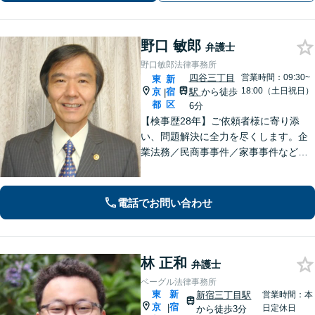
分】
野口 敏郎
弁護士
野口敏郎法律事務所
四谷三丁目
営業時間：09:30~
東
新
18:00（土日祝日）
京
宿
駅
から徒歩
|
都
区
6分
【検事歴28年】ご依頼者様に寄り添
い、問題解決に全力を尽くします。企
業法務／民商事事件／家事事件など、
あらゆる分野に対応【四谷三丁目駅6
分】長年検事として尋常でない世界を
見てきた体験がフルに生かせる分野と
電話でお問い合わせ
考えています。
林 正和
弁護士
ベーグル法律事務所
東
新
新宿三丁目駅
営業時間：本
京
宿
|
日定休日
から徒歩3分