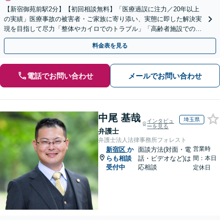
【新宿御苑前駅2分】【初回相談無料】「医療過誤に注力／20年以上
の実績」医療事故の被害者・ご家族に寄り添い、実態に即した解決実
現を目指して尽力「整体やカイロでのトラブル」「高齢者施設での転
倒事故など介護トラブル」にも対応【休日・夜間相談可】
料金表を見る
電話でお問い合わせ
メールでお問い合わせ
中尾 基哉
埼玉県
インタビュ
ーを見る
弁護士
弁護士法人法律事務所フォレスト
営業時
新宿区
か
面談方法(対面・電
らも相談
話・ビデオなど)は
間：本日
受付中
応相談
定休日