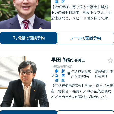
都
区
【依頼者様に寄り添う弁護士】離婚・
不貞の慰謝料請求／相続トラブル／企
業法務など、スピード感を持って対応
します！オーダーメイドのリーガルサ
ポートをご提供。解決に向けて尽力い
たします。お気軽にご相談ください
電話で面談予約
メールで面談予約
【完全個室で対応】【新宿駅徒歩7分】
早田 智紀
弁護士
中嶋法律事務所
東
新
牛込神楽坂駅
営業時間：本
京
宿
|
日定休日
から徒歩3分
都
区
【牛込神楽坂駅3分】相続・遺言／不動
産（賃貸借・売買）／中小企業法務な
ど／早め早めの相談をお勧めいたしま
す／お気軽にご相談ください【完全個
室】【近隣駐車場あり】