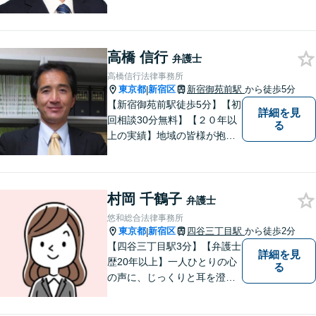
題について、「何度でも無
料」の相談を行っています！
まずはお気軽にご相談くださ
高橋 信行
い！
弁護士
高橋信行法律事務所
東京都
新宿区
新宿御苑前駅
から徒歩5分
|
【新宿御苑前駅徒歩5分】【初
詳細を見
回相談30分無料】【２０年以
る
上の実績】地域の皆様が抱え
るさまざまな法的課題に取り
組みます。地域の発展に寄与
すべく全力を尽くして参りま
村岡 千鶴子
す。企業法務／民事事件／家
弁護士
事事件／債務整理／労働事件
悠和総合法律事務所
など、幅広く対応いたしま
東京都
新宿区
四谷三丁目駅
から徒歩2分
|
す。
【四谷三丁目駅3分】【弁護士
詳細を見
歴20年以上】一人ひとりの心
る
の声に、じっくりと耳を澄ま
すよう心がけております。お
話を遮ったり、受け流したり