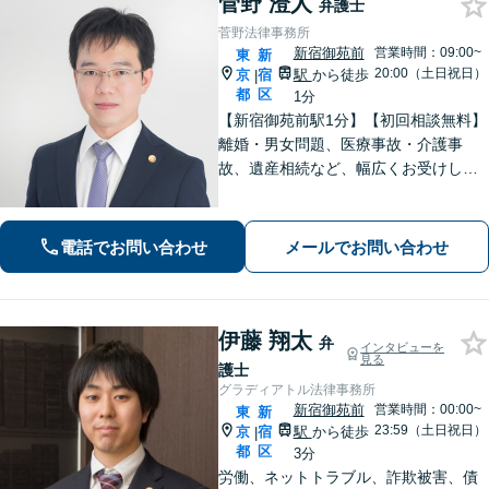
菅野 澄人
弁護士
菅野法律事務所
新宿御苑前
営業時間：09:00~
東
新
20:00（土日祝日）
京
宿
駅
から徒歩
|
都
区
1分
【新宿御苑前駅1分】【初回相談無料】
離婚・男女問題、医療事故・介護事
故、遺産相続など、幅広くお受けして
います。依頼者さまにとって最善の解
決策を一緒に考えます。おひとりで悩
まず、ぜひご相談ください。【夜間・
電話でお問い合わせ
メールでお問い合わせ
休日対応可】【クレジットカード利用
可】
伊藤 翔太
弁
インタビューを
見る
護士
グラディアトル法律事務所
新宿御苑前
営業時間：00:00~
東
新
23:59（土日祝日）
京
宿
駅
から徒歩
|
都
区
3分
労働、ネットトラブル、詐欺被害、債