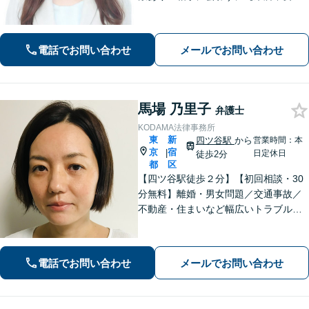
解決】に導きます。弁護士費用につい
てのご相談も可能です。まずはご相談
ください【新宿御苑前駅3分】
電話でお問い合わせ
メールでお問い合わせ
馬場 乃里子
弁護士
KODAMA法律事務所
東
新
四ツ谷駅
から
営業時間：本
京
宿
|
日定休日
徒歩2分
都
区
【四ツ谷駅徒歩２分】【初回相談・30
分無料】離婚・男女問題／交通事故／
不動産・住まいなど幅広いトラブルに
対応可能◎丁寧なヒアリングで、ご依
頼者さまの負担が少ない解決策をご提
案します【夜間・土日祝のご相談OK
電話でお問い合わせ
メールでお問い合わせ
（要事前予約）】