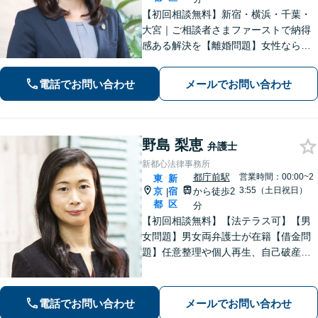
​​【初回相談無料】新宿・横浜・千葉・
大宮｜ご相談者さまファーストで納得
感ある解決を【離婚問題】女性ならで
はの視点でサポート。離婚検討段階か
らご相談ください【相続問題】事務所
電話でお問い合わせ
メールでお問い合わせ
相談実績1万件以上！様々な相続トラブ
ルをトータルサポート【都庁前駅直
結】​
野島 梨恵
弁護士
新都心法律事務所
都庁前駅
営業時間：00:00~2
東
新
3:55（土日祝日）
京
宿
から徒歩2
|
都
区
分
【初回相談無料】【法テラス可】【男
女問題】男女両弁護士が在籍【借金問
題】任意整理や個人再生、自己破産な
ど、状況に合わせた最適な解決策 を
【労働問題】未払い残業代や不当解
雇、ハラスメント事案に強【夜間・ 休
電話でお問い合わせ
メールでお問い合わせ
日面談可】【完全個室】【新宿駅徒歩3