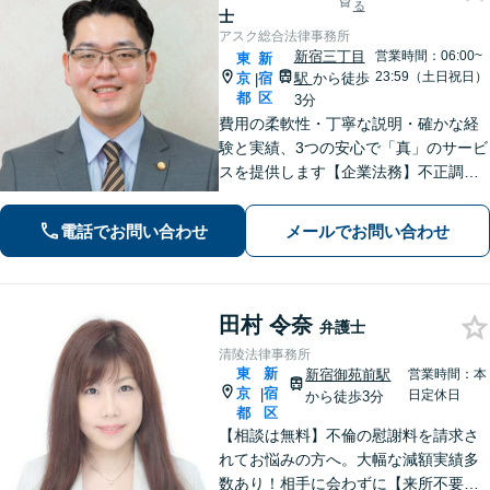
る
士
アスク総合法律事務所
新宿三丁目
営業時間：06:00~
東
新
23:59（土日祝日）
京
宿
駅
から徒歩
|
都
区
3分
費用の柔軟性・丁寧な説明・確かな経
験と実績、3つの安心で「真」のサービ
スを提供します【企業法務】不正調
査・関連発生の法的問題はお任せくだ
さい【刑事事件】即日接見対応。不起
電話でお問い合わせ
メールでお問い合わせ
訴・減刑に向けて、元検察官がトータ
ルサポートします【新宿三丁目駅3分】
田村 令奈
弁護士
清陵法律事務所
東
新
新宿御苑前駅
営業時間：本
京
宿
|
日定休日
から徒歩3分
都
区
【相談は無料】不倫の慰謝料を請求さ
れてお悩みの方へ。大幅な減額実績多
数あり！相手に会わずに【来所不要で