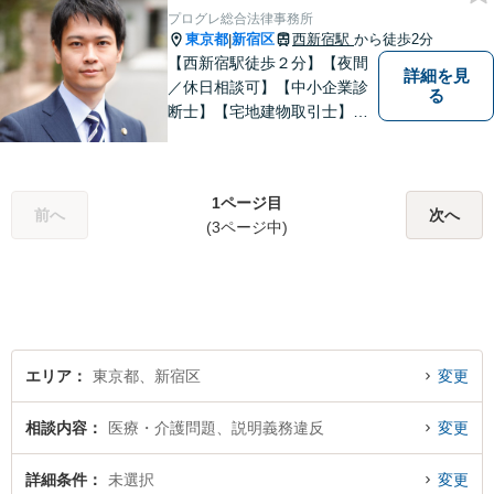
い。
プログレ総合法律事務所
東京都
新宿区
西新宿駅
から徒歩2分
|
【西新宿駅徒歩２分】【夜間
詳細を見
／休日相談可】【中小企業診
る
断士】【宅地建物取引士】【I
T企業勤務経験有】訴訟だけで
なく交渉など幅広い事案に対
応いたします。企業法務・労
1ページ目
務トラブル・債権回収・相
前へ
次へ
(3ページ中)
続・離婚・不動産などお困り
の方はぜひご相談ください。
エリア
東京都、新宿区
変更
相談内容
医療・介護問題、説明義務違反
変更
詳細条件
未選択
変更