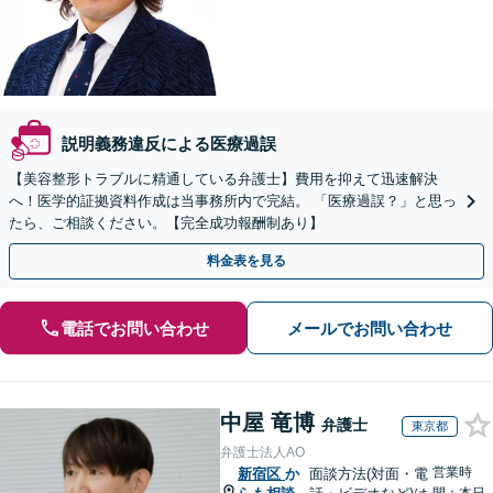
説明義務違反による医療過誤
【美容整形トラブルに精通している弁護士】費用を抑えて迅速解決
へ！医学的証拠資料作成は当事務所内で完結。 「医療過誤？」と思っ
たら、ご相談ください。【完全成功報酬制あり】
料金表を見る
電話でお問い合わせ
メールでお問い合わせ
中屋 竜博
弁護士
東京都
弁護士法人AO
営業時
新宿区
か
面談方法(対面・電