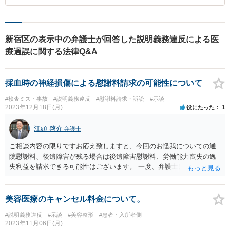
新宿区の表示中の弁護士が回答した説明義務違反による医
療過誤に関する法律Q&A
採血時の神経損傷による慰謝料請求の可能性について
#検査ミス・事故
#説明義務違反
#慰謝料請求・訴訟
#示談
2023年12月18日(月)
役にたった
1
江頭 啓介
弁護士
ご相談内容の限りですお応え致しますと、今回のお怪我についての通
院慰謝料、後遺障害が残る場合は後遺障害慰謝料、労働能力喪失の逸
失利益を請求できる可能性はございます。 一度、弁護士に相談してみ
ることをお勧めします。
美容医療のキャンセル料金について。
#説明義務違反
#示談
#美容整形
#患者・入所者側
2023年11月06日(月)