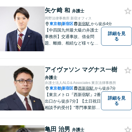
せず、依頼者さまの「本当の
矢ケ﨑 和
思い」を大切にしておりま
弁護士
す。どのようなことでもぜひ
岡野法律事務所 新宿オフィス
ご相談ください【アットホー
東京都
新宿区
新宿駅
から徒歩4分
|
ムな雰囲気】
【中四国九州最大級の弁護士
詳細を見
事務所】交通事故、借金問
る
題、離婚、相続など様々な問
題について、「何度でも無
料」の相談を行っています！
まずはお気軽にご相談くださ
アイヴァソン マグナス一樹
い！
弁護士
弁護士法人ALG＆Associates 東京法律事務所
東京都
新宿区
西新宿駅
から徒歩7分
|
【東京メトロ『西新宿駅』2番
詳細を見
出口から徒歩7分】【土日祝日
る
相談予約受付】"専門事業部
制"を導入し、所属弁護士の専
門性強化を図っています。ど
うぞお気軽にご相談くださ
亀田 治男
弁護士