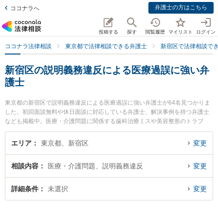
弁護士の方はこちら
ココナラへ
投稿する
探す
閲覧履歴
マイリスト
ログイン
ココナラ法律相談
東京都で法律相談できる弁護士
新宿区で法律相談で
新宿区の説明義務違反による医療過誤に強い弁
護士
東京都の新宿区で説明義務違反による医療過誤に強い弁護士が64名見つかりま
した。初回面談無料や休日面談に対応している弁護士、解決事例を持つ弁護士
なども掲載中。医療・介護問題に関係する歯科治療ミスや美容整形のトラブ
ル、産婦人科の訴訟等の細かな分野での絞り込み検索もでき便利です。特に弁
護士法人ALG＆Associates 東京法律事務所の佐久間 明彦弁護士や永岡法律事務
エリア
東京都、新宿区
変更
所の江頭 啓介弁護士、ホクレア法律事務所の船江 莉佳弁護士のプロフィール情
報や弁護士費用、強みなどが注目されています。『新宿区で土日や夜間に発生
相談内容
医療・介護問題、説明義務違反
変更
した説明義務違反による医療過誤のトラブルを今すぐに弁護士に相談したい』
『説明義務違反による医療過誤のトラブル解決の実績豊富な近くの弁護士を検
索したい』『初回相談無料で説明義務違反による医療過誤を法律相談できる新
詳細条件
未選択
変更
宿区内の弁護士に相談予約したい』などでお困りの相談者さんにおすすめで
す。