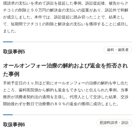
償請求の支払いを求めて訴訟を提起した事例。訴訟提起後、被告からク
チコミの削除と５０万円の解決金の支払いの提案があり、訴訟外で和解
が成立しました。本件では、訴訟提起に踏み切ったことで、結果とし
て、短期間でクチコミの削除と解決金の支払いを獲得することに成功し
ました。
歯科・歯医者
取扱事例5
オールオンフォー治療の解約および返金を拒否され
た事例
手術予定日の１ヶ月ほど前にオールオンフォーの治療の解約を申し出た
ところ、歯科医院側から解約も返金もできないと伝えられた事例。当事
務所が消費者契約法の適用を主張し、代理人として交渉した結果、交渉
開始後わずか数日で治療費の８０％の返金の獲得に成功しました。
慰謝料請求・訴訟
取扱事例6