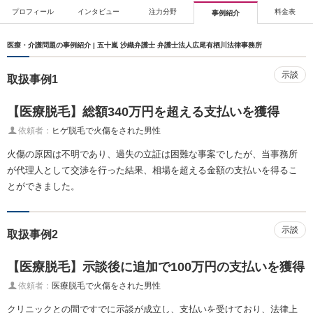
プロフィール
インタビュー
注力分野
料金表
事例紹介
医療・介護問題の事例紹介 | 五十嵐 沙織弁護士 弁護士法人広尾有栖川法律事務所
示談
取扱事例1
【医療脱毛】総額340万円を超える支払いを獲得
依頼者：
ヒゲ脱毛で火傷をされた男性
火傷の原因は不明であり、過失の立証は困難な事案でしたが、当事務所
が代理人として交渉を行った結果、相場を超える金額の支払いを得るこ
とができました。
示談
取扱事例2
【医療脱毛】示談後に追加で100万円の支払いを獲得
依頼者：
医療脱毛で火傷をされた男性
クリニックとの間ですでに示談が成立し、支払いを受けており、法律上