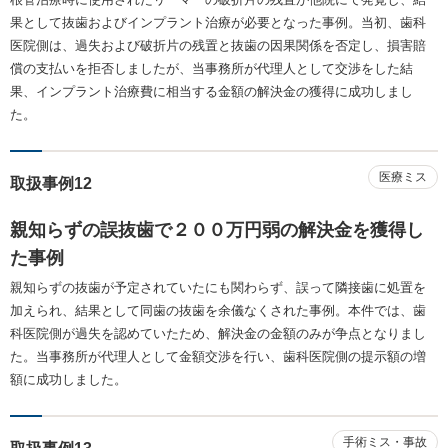
果として抜歯およびインプラント治療が必要となった事例。当初、歯科
医院側は、過失および破折片の残置と抜歯の因果関係を否定し、損害賠
償の支払いを拒否しましたが、当事務所が代理人として交渉をした結
果、インプラント治療費に相当する金額の解決金の獲得に成功しまし
た。
医療ミス
取扱事例12
親知らずの誤抜歯で２００万円弱の解決金を獲得し
た事例
親知らずの抜歯が予定されていたにも関わらず、誤って隣接歯に処置を
加えられ、結果として同歯の抜歯を余儀なくされた事例。本件では、歯
科医院側が過失を認めていたため、解決金の金額のみが争点となりまし
た。当事務所が代理人として金額交渉を行い、歯科医院側の提示額の増
額に成功しました。
手術ミス・事故