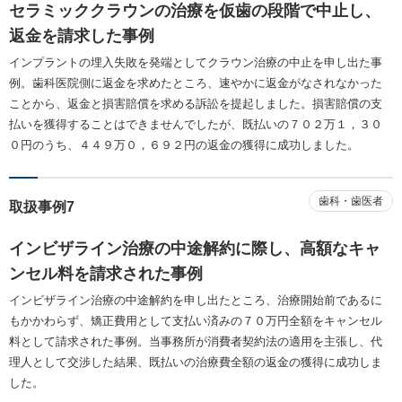
セラミッククラウンの治療を仮歯の段階で中止し、
返金を請求した事例
インプラントの埋入失敗を発端としてクラウン治療の中止を申し出た事
例。歯科医院側に返金を求めたところ、速やかに返金がなされなかった
ことから、返金と損害賠償を求める訴訟を提起しました。損害賠償の支
払いを獲得することはできませんでしたが、既払いの７０２万１，３０
０円のうち、４４９万０，６９２円の返金の獲得に成功しました。
歯科・歯医者
取扱事例7
インビザライン治療の中途解約に際し、高額なキャ
ンセル料を請求された事例
インビザライン治療の中途解約を申し出たところ、治療開始前であるに
もかかわらず、矯正費用として支払い済みの７０万円全額をキャンセル
料として請求された事例。当事務所が消費者契約法の適用を主張し、代
理人として交渉した結果、既払いの治療費全額の返金の獲得に成功しま
した。