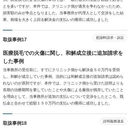
とを多いですが、本件では、クリニック側が過失を争わなかったため、
損害額のみが争点となりました。当事務所が代理人として交渉をした結
果、相場を大きく上回る解決金の支払いの獲得に成功しました
慰謝料請求・訴訟
取扱事例17
医療脱毛での火傷に関し、和解成立後に追加請求を
した事例
当事務所の受任前に、すでにクリニック側から解決金５０万円を受領
し、和解が成立していた事例。法的には和解成立後の追加請求は認めら
れないのが原則ですが、本件では、クリニック側から受けた説明よりも
長期の治療期間を要していたことや火傷による瘢痕が残存していたこと
を理由として、当事務所が追加の支払いについて交渉をしたところ、既
払金と合わせて総額１５０万円の支払いの獲得に成功しました。
説明義務違反
取扱事例18