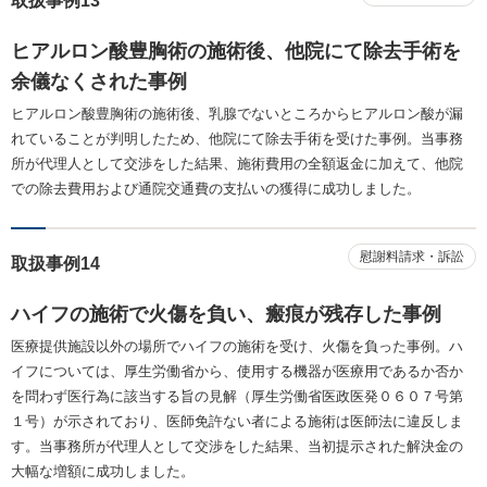
取扱事例13
ヒアルロン酸豊胸術の施術後、他院にて除去手術を
余儀なくされた事例
ヒアルロン酸豊胸術の施術後、乳腺でないところからヒアルロン酸が漏
れていることが判明したため、他院にて除去手術を受けた事例。当事務
所が代理人として交渉をした結果、施術費用の全額返金に加えて、他院
での除去費用および通院交通費の支払いの獲得に成功しました。
慰謝料請求・訴訟
取扱事例14
ハイフの施術で火傷を負い、瘢痕が残存した事例
医療提供施設以外の場所でハイフの施術を受け、火傷を負った事例。ハ
イフについては、厚生労働省から、使用する機器が医療用であるか否か
を問わず医行為に該当する旨の見解（厚生労働省医政医発０６０７号第
１号）が示されており、医師免許ない者による施術は医師法に違反しま
す。当事務所が代理人として交渉をした結果、当初提示された解決金の
大幅な増額に成功しました。