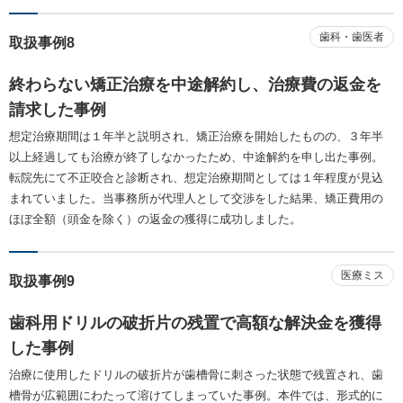
歯科・歯医者
取扱事例8
終わらない矯正治療を中途解約し、治療費の返金を
請求した事例
想定治療期間は１年半と説明され、矯正治療を開始したものの、３年半
以上経過しても治療が終了しなかったため、中途解約を申し出た事例。
転院先にて不正咬合と診断され、想定治療期間としては１年程度が見込
まれていました。当事務所が代理人として交渉をした結果、矯正費用の
ほぼ全額（頭金を除く）の返金の獲得に成功しました。
医療ミス
取扱事例9
歯科用ドリルの破折片の残置で高額な解決金を獲得
した事例
治療に使用したドリルの破折片が歯槽骨に刺さった状態で残置され、歯
槽骨が広範囲にわたって溶けてしまっていた事例。本件では、形式的に