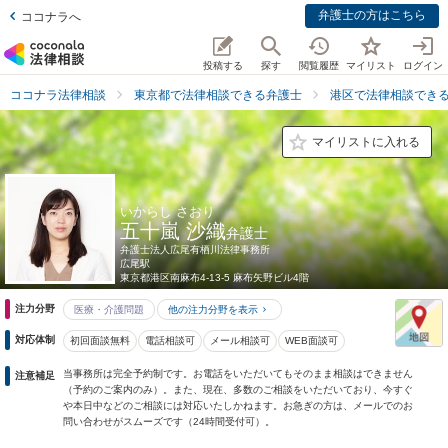
弁護士の方はこちら
ココナラへ
投稿する
探す
閲覧履歴
マイリスト
ログイン
ココナラ法律相談
東京都で法律相談できる弁護士
港区で法律相談でき
マイリストに入れる
いからし さおり
五十嵐 沙織
弁護士
弁護士法人広尾有栖川法律事務所
広尾駅
東京都
港区南麻布4-13-5 麻布矢野ビル4階
注力分野
医療・介護問題
他の注力分野を表示
対応体制
初回面談無料
電話相談可
メール相談可
WEB面談可
当事務所は完全予約制です。お電話をいただいてもそのまま相談はできません
注意補足
（予約のご案内のみ）。また、現在、多数のご相談をいただいており、今すぐ
や本日中などのご相談には対応いたしかねます。お急ぎの方は、メールでのお
問い合わせがスムーズです（24時間受付可）。