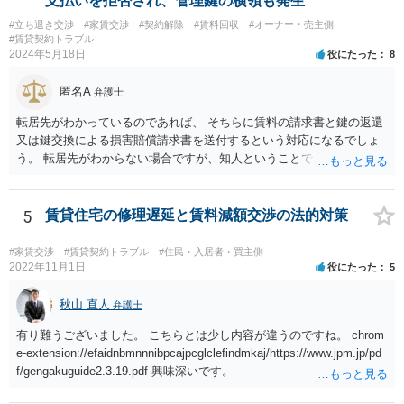
支払いを拒否され、管理鍵の横領も発生
#立ち退き交渉
#家賃交渉
#契約解除
#賃料回収
#オーナー・売主側
#賃貸契約トラブル
2024年5月18日
役にたった
8
匿名A
弁護士
転居先がわかっているのであれば、 そちらに賃料の請求書と鍵の返還
又は鍵交換による損害賠償請求書を送付するという対応になるでしょ
う。 転居先がわからない場合ですが、知人ということで、連絡がつく
のであれば、そちらに連絡をしてという形ですが、知人間ということ
で、適切な対応が望めない場合は、債権回収を弁護士に依頼すること
をご検討ください。
5
賃貸住宅の修理遅延と賃料減額交渉の法的対策
#家賃交渉
#賃貸契約トラブル
#住民・入居者・買主側
2022年11月1日
役にたった
5
秋山 直人
弁護士
有り難うございました。 こちらとは少し内容が違うのですね。 chrom
e-extension://efaidnbmnnnibpcajpcglclefindmkaj/https://www.jpm.jp/pd
f/gengakuguide2.3.19.pdf 興味深いです。