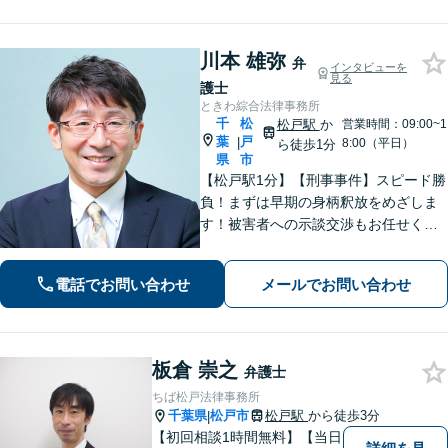
サポートします。
川本 雄弥
弁
インタビューを
見る
護士
ときわ綜合法律事務所
千
松
松戸駅
か
営業時間：09:00~1
葉
戸
|
8:00（平日）
ら徒歩1分
県
市
【松戸駅1分】【刑事事件】スピード勝
負！まずは早期の身柄釈放をめざしま
す！被害者への示談交渉もお任せくだ
さい。【離婚問題】「お金」「子ど
も」で悩んでいませんか？証拠の集め
電話でお問い合わせ
メールでお問い合わせ
方や交渉の進め方には自信がありま
す。調停もお任せください。
板倉 崇之
弁護士
ちば松戸法律事務所
千葉県
松戸市
松戸駅
から徒歩3分
|
【初回相談1時間無料】【当日