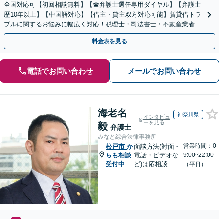
全国対応可【初回相談無料】【☎︎弁護士選任専用ダイヤル】【弁護士
歴10年以上】【中国語対応】【借主・貸主双方対応可能】賃貸借トラ
ブルに関するお悩みに幅広く対応！税理士・司法書士・不動産業者と
の連携でスムーズに解決します【新御茶ノ水駅1分】
料金表を見る
電話でお問い合わせ
メールでお問い合わせ
海老名
神奈川県
インタビュ
ーを見る
毅
弁護士
みなと綜合法律事務所
営業時間：0
松戸市
か
面談方法(対面・
らも相談
電話・ビデオな
9:00~22:00
受付中
ど)は応相談
（平日）