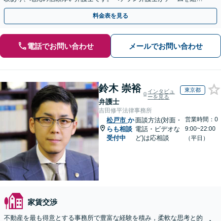
で問題解決します。
料金表を見る
電話でお問い合わせ
メールでお問い合わせ
鈴木 崇裕
東京都
インタビュ
ーを見る
弁護士
吉田修平法律事務所
営業時間：0
松戸市
か
面談方法(対面・
らも相談
電話・ビデオな
9:00~22:00
受付中
ど)は応相談
（平日）
家賃交渉
不動産を最も得意とする事務所で豊富な経験を積み，柔軟な思考と的