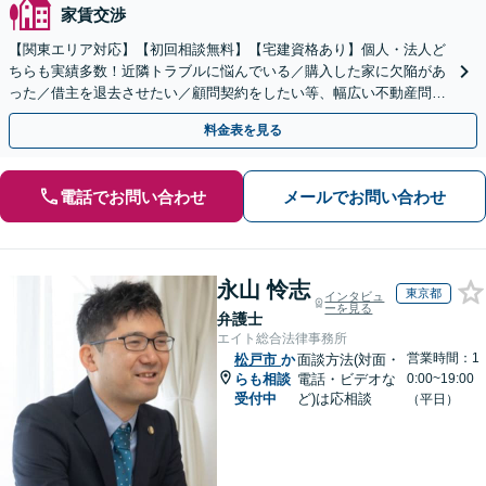
家賃交渉
【関東エリア対応】【初回相談無料】【宅建資格あり】個人・法人ど
ちらも実績多数！近隣トラブルに悩んでいる／購入した家に欠陥があ
った／借主を退去させたい／顧問契約をしたい等、幅広い不動産問題
に精通。他士業と連携し、スピード解決へ尽力します
料金表を見る
電話でお問い合わせ
メールでお問い合わせ
永山 怜志
東京都
インタビュ
ーを見る
弁護士
エイト総合法律事務所
営業時間：1
松戸市
か
面談方法(対面・
らも相談
電話・ビデオな
0:00~19:00
受付中
ど)は応相談
（平日）