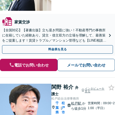
家賃交渉
【全国対応】【著書出版】立ち退き問題に強い！不動産専門の事務所
に在籍していた経験あり。貸主・借主双方の立場を理解して、最善策
をご提案します！賃貸トラブル／マンション管理なども【LINE相談可
能】【初回相談30分無料】【土日夜間相談可】
料金表を見る
電話でお問い合わせ
メールでお問い合わせ
関野 裕介
弁
インタビューを
見る
護士
松戸総合法律事務所
千
松
松戸駅
か
営業時間：09:00~2
葉
戸
|
1:00（平日）
ら徒歩1分
県
市