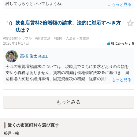
への切り替えも可能です。そのため、仲介会社側は、何とか、賃借人
討してもらうといいでしょうね。
側（あなた側）から同意を取り付けようとしているものと思われま
す。 （建物賃貸借契約の更新等） 第二十六条 建物の賃貸借について
期間の定めがある場合において、当事者が期間の満了の一年前から六
10
飲食店賃料2倍増額の請求、法的に対応すべき方
月前までの間に相手方に対して更新をしない旨の通知又は条件を変更
法は？
しなければ更新をしない旨の通知をしなかったときは、従前の契約と
同一の条件で契約を更新したものとみなす。ただし、その期間は、定
#賃貸契約トラブル
#家賃交渉
#住民・入居者・買主側
2026年1月17日
役にたった
5
めがないものとする。 ２ 前項の通知をした場合であっても、建物の
賃貸借の期間が満了した後建物の賃借人が使用を継続する場合におい
髙橋 俊太
て、建物の賃貸人が遅滞なく異議を述べなかったときも、同項と同様
弁護士
とする。 （建物賃貸借契約の更新拒絶等の要件） 第二十八条 建物の
今回の家賃増額請求については、現時点で直ちに要求どおりの金額を
賃貸人による第二十六条第一項の通知又は建物の賃貸借の解約の申入
支払う義務はありません。賃料の増減は借地借家法32条に基づき、周
れは、建物の賃貸人及び賃借人（転借人を含む。以下この条において
辺相場の変動や経済事情、固定資産税の増減、従前の賃料が不相当に
同じ。）が建物の使用を必要とする事情のほか、建物の賃貸借に関す
なったかどうか等を総合的に考慮して判断されます。仮に近隣相場よ
る従前の経過、建物の利用状況及び建物の現況並びに建物の賃貸人が
り低いと評価される場合でも、長年営業を継続している借主に対し、
建物の明渡しの条件として又は建物の明渡しと引換えに建物の賃借人
一方的に賃料を2倍にするような急激な増額がそのまま認められること
に対して財産上の給付をする旨の申出をした場合におけるその申出を
もっとみる
は、実務上考えにくいです。 内容証明が届いた場合でも、重要なの
考慮して、正当の事由があると認められる場合でなければ、すること
は、増額には同意しない意思を明確に示すこと（ただし協議には応じ
ができない。
る姿勢を示すこと）、従来どおり現行賃料を支払い続け、滞納をしな
いことです。これにより、立場を不利にせず交渉や法的手続に進むこ
近くの市区町村を選び直す
とができます。 仮に、今後、相手方が調停や訴訟を提起した場合で
松戸・柏
も、裁判所は適正賃料を客観的に算定します。23年間にわたる営業実