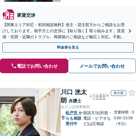
家賃交渉
【関東エリア対応・初回相談無料】借主・貸主双方からご相談をお受
けしております。相手方との交渉に【粘り強く】取り組みます。賃貸
借・売買・近隣のトラブル、再開発のご相談など幅広く対応。不動産
問題は複雑化しやすいためお早めに弁護士にご相談ください
料金表を見る
電話でお問い合わせ
メールでお問い合わせ
川口 洸太
東京都
インタビュ
ーを見る
朗
弁護士
あざぶ法律事務所
営業時間：0
松戸市
か
面談方法(対面・
らも相談
電話・ビデオな
0:00~23:59
受付中
ど)は応相談
（平日）