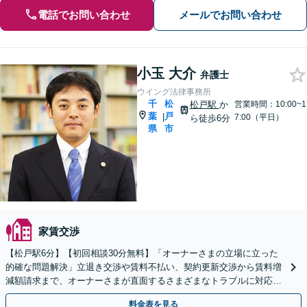
電話でお問い合わせ
メールでお問い合わせ
小玉 大介
弁護士
ウイング法律事務所
千
松
松戸駅
か
営業時間：10:00~1
葉
戸
|
7:00（平日）
ら徒歩6分
県
市
家賃交渉
【松戸駅6分】【初回相談30分無料】「オーナーさまの立場に立った
的確な問題解決」立退き交渉や賃料不払い、契約更新交渉から賃料増
減額請求まで、オーナーさまが直面するさまざまなトラブルに対応
「不動産鑑定士・司法書士と連携」【休日・夜間相談可】
料金表を見る