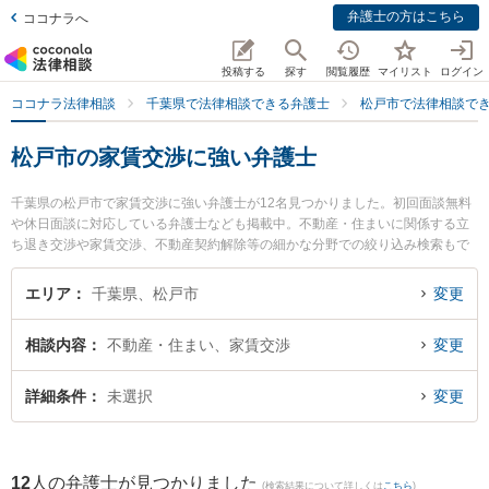
弁護士の方はこちら
ココナラへ
投稿する
探す
閲覧履歴
マイリスト
ログイン
ココナラ法律相談
千葉県で法律相談できる弁護士
松戸市で法律相談で
松戸市の家賃交渉に強い弁護士
千葉県の松戸市で家賃交渉に強い弁護士が12名見つかりました。初回面談無料
や休日面談に対応している弁護士なども掲載中。不動産・住まいに関係する立
ち退き交渉や家賃交渉、不動産契約解除等の細かな分野での絞り込み検索もで
き便利です。特にときわ綜合法律事務所の吉田 要介弁護士やウイング法律事務
所の小玉 大介弁護士、ちば松戸法律事務所の吉成 直人弁護士のプロフィール情
エリア
千葉県、松戸市
変更
報や弁護士費用、強みなどが注目されています。『松戸市で土日や夜間に発生
した家賃交渉のトラブルを今すぐに弁護士に相談したい』『家賃交渉のトラブ
相談内容
不動産・住まい、家賃交渉
変更
ル解決の実績豊富な近くの弁護士を検索したい』『初回相談無料で家賃交渉を
法律相談できる松戸市内の弁護士に相談予約したい』などでお困りの相談者さ
んにおすすめです。
詳細条件
未選択
変更
12
人の弁護士が見つかりました
(検索結果について詳しくは
こちら
)