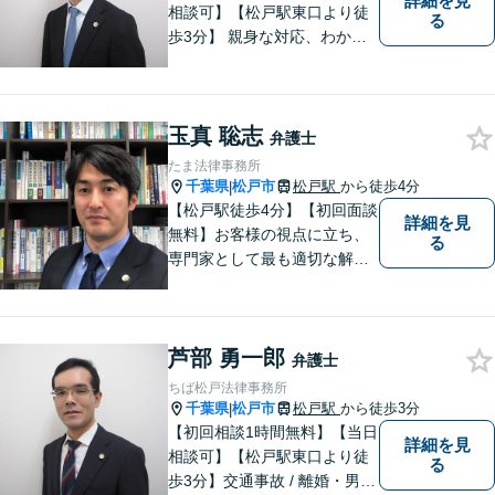
詳細を見
相談可】【松戸駅東口より徒
る
歩3分】 親身な対応、わかり
やすい説明を心がけていま
す。身近な弁護士をモットー
に、幅広い案件の相談にお答
玉真 聡志
えします。まずはご相談下さ
弁護士
い。
たま法律事務所
千葉県
松戸市
松戸駅
から徒歩4分
|
【松戸駅徒歩4分】【初回面談
詳細を見
無料】お客様の視点に立ち、
る
専門家として最も適切な解決
策を取ります。離婚問題／借
金問題／交通事故／企業法務
など、幅広い法律トラブルに
芦部 勇一郎
対応。【夜間／休日対応可
弁護士
能】お客様に寄り添い、スピ
ちば松戸法律事務所
ーディーな解決策を実行しま
千葉県
松戸市
松戸駅
から徒歩3分
|
す。
【初回相談1時間無料】【当日
詳細を見
相談可】【松戸駅東口より徒
る
歩3分】交通事故 / 離婚・男女