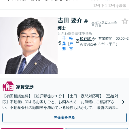
12件中 1-12件を表示
吉田 要介
弁
インタビューを
見る
護士
ときわ綜合法律事務所
千
松
松戸駅
か
営業時間：00:00~2
葉
戸
|
3:59（平日）
ら徒歩1分
県
市
家賃交渉
【初回相談無料】【松戸駅徒歩１分】【土日・夜間対応可】【迅速対
応】不動産に関するお困りごと、お悩みの方、お気軽にご相談下さ
い。不動産会社の顧問等を務めている経験も活かして、 最善の結果が
得られるように全力を尽くします。
料金表を見る