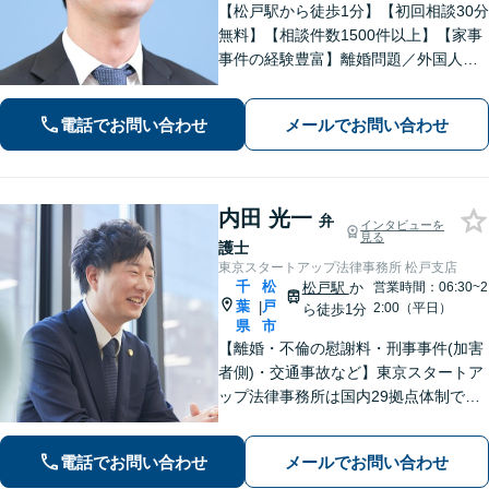
【松戸駅から徒歩1分】【初回相談30分
無料】【相談件数1500件以上】【家事
事件の経験豊富】離婚問題／外国人問
題／刑事事件社会から孤立しがちな依
頼者に寄り添うスタイルに定評あり。
電話でお問い合わせ
メールでお問い合わせ
「解決後の生活から考える」がモット
ー。
内田 光一
弁
インタビューを
見る
護士
東京スタートアップ法律事務所 松戸支店
千
松
松戸駅
か
営業時間：06:30~2
葉
戸
|
2:00（平日）
ら徒歩1分
県
市
【離婚・不倫の慰謝料・刑事事件(加害
者側)・交通事故など】東京スタートア
ップ法律事務所は国内29拠点体制で全
国対応！【ご自宅からの電話相談にも
対応(法律相談は完全予約制)】各分野で
電話でお問い合わせ
メールでお問い合わせ
専門性の高い弁護士が寄り添い解決を