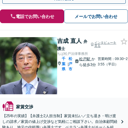
電話でお問い合わせ
メールでお問い合わせ
吉成 直人
弁
インタビューを
見る
護士
ちば松戸法律事務所
千
松
松戸駅
か
営業時間：09:30~2
葉
戸
|
3:55（平日）
ら徒歩3分
県
市
家賃交渉
【25年の実績】【弁護士2人担当制】家賃未払い／立ち退き・明け渡
しの請求／家賃の値上げ交渉など気軽にご相談下さい。自治体顧問経
験あり、地元の信頼厚い弁護士です。ベテラン弁護士がチームを組ん