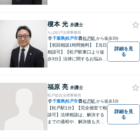
問題 /遺産相続など多数の分野
に対応可能。安価で良質なリ
ーガルサービスをご提供致し
榎本 光
ます。ぜひ、お気軽にお越し
弁護士
ください。
ちば松戸法律事務所
千葉県
松戸市
松戸駅
から徒歩3分
|
【初回相談1時間無料】【当日
詳細を見
相談可】【松戸駅東口より徒
る
歩3分】法律に関するお悩みを
抱えている方はまずご相談に
お越しください。実績多数の
専門家が上質なリーガルサー
福原 亮
ビスを提供致します。
弁護士
松戸総合法律事務所
千葉県
松戸市
松戸駅
から徒歩1分
|
【松戸駅1分】【完全個室で相
詳細を見
談可】法律相談は、解決する
る
までの過程や、解決後も大切
だと考えています。依頼者に
とって何が「最良の解決」な