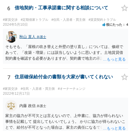
6
借地契約・工事承諾書に関する相談について
#家賃交渉
#定期借家トラブル
#住民・入居者・買主側
#賃貸契約トラブル
2024年5月10日
役にたった
4
秋山 直人
弁護士
そもそも、「屋根の吹き替えと外壁の塗り直し」については、修繕で
あって、「改築・増築」には該当しないように思います。土地賃貸借
契約書を確認する必要がありますが、契約書で地主の承諾が必要とさ
れているのが「改築・増築」だけで、「大規模修繕」は含まれていな
いのであれば、そもそも地主の承諾は不要なのではないでしょうか。
窓の補修も修繕でしょう。 地代の1．8倍増額というのも無理があるよ
7
住居確保給付金の書類を大家が書いてくれない
うに思います。2010年から地代が14年間据え置きなのであれば、増額
はやむを得ないと思いますが、（もちろん立地にもよりますが）80％
#家賃交渉
#住民・入居者・買主側
#オーナーチェンジ
増が認められる可能性は低いように思います。 地代増額については、
2022年12月17日
借地人が増額に応じなければ、地主の側で調停を申し立て、調停が成
立しなければ、地代増額の裁判を起こして、裁判所選任の不動産鑑定
内藤 政信
弁護士
士による鑑定などを実施して増額が相当と認めてもらわなければでき
家主の協力が不可欠とは言えないので、上申書に、協力が得られない
ないことです。そう簡単ではありません。 土地賃貸借から家屋の賃貸
事情を記載して 提出してもいいでしょう。 かりに協力が得られないこ
借に転換するなどということには全く応じる必要がありません。借地
とで、給付が不可となった場合は、家主の責任になるでしょう。
人から建物を無償で（？）買い取って借地権を奪おうということでし