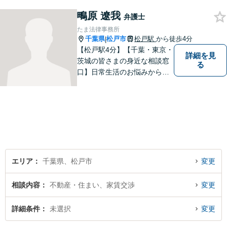
のかをともに考えます。初回
鴫原 遼我
相談30分無料、オンライン面
弁護士
談、事前の予約で土日の面談
たま法律事務所
にも対応しております。
千葉県
松戸市
松戸駅
から徒歩4分
|
【松戸駅4分】【千葉・東京・
詳細を見
茨城の皆さまの身近な相談窓
る
口】日常生活のお悩みから複
雑な紛争まで幅広く対応。丁
寧な対話を通じて状況を整理
し、分かりやすく解決策をご
提案。解決まで弁護士がしっ
かりサポートします！【バリ
アフリー】
エリア
千葉県、松戸市
変更
相談内容
不動産・住まい、家賃交渉
変更
詳細条件
未選択
変更