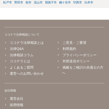
績や、急激な賃料増額が事業継続に与える影響は、借主側に有利な事
松戸市
野田市
柏市
流山市
我孫子市
鎌ケ谷市
印西市
白井市
情として考慮されるものと考えられます。
ココナラ法律相談について
ココナラ法律相談とは
ご意見・ご要望
法律Q&A
利用規約
法律相談コラム
プライバシーポリシー
ココナラとは
外部送信ポリシー
よくあるご質問
掲載をご検討の弁護士の方
へ
運営へのお問い合わせ
会社情報
運営会社
採用情報