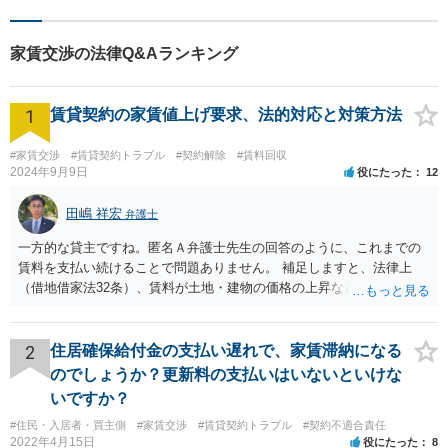
家賃交渉の法律Q&Aランキング
1
賃貸契約の家賃値上げ要求、法的対応と対策方法
#家賃交渉
#賃貸契約トラブル
#契約解除
#賃料回収
2024年9月9日
役にたった
12
田嶋 祥宏
弁護士
一方的な貸主ですね。匿名Ａ弁護士先生の回答のように、これまでの
賃料を支払い続けることで問題ありません。 補足しますと、法律上
（借地借家法32条）、賃料が土地・建物の価格の上昇などの経済事情
の変動や、近隣の同種建物の賃料と比較して「不相当となったとき」
は、「契約条件にかかわらず」、当事者は賃料の増減を請求できる、
とされています。 「不相当」かどうかは、貸主から、近隣相場の上昇
2
住居確保給付金の支払い遅れで、家賃滞納になる
を示す同種賃貸物件の根拠資料などを提示してもらわないと判断でき
のでしょうか？更新料の支払いはいないといけな
ませんよね。ご相談者様のケースでは、こうした資料が示されていな
いですか？
いと思われることと、１０％が相当がどうかが分からないので、「不
#住民・入居者・買主側
#家賃交渉
#賃貸契約トラブル
#契約不適合責任
相当」という判断ができないから賃料増額には応じないという主張が
2022年4月15日
役にたった
8
できます。 なお、賃貸借契約書には「家賃の変更は貸主・借主間の合