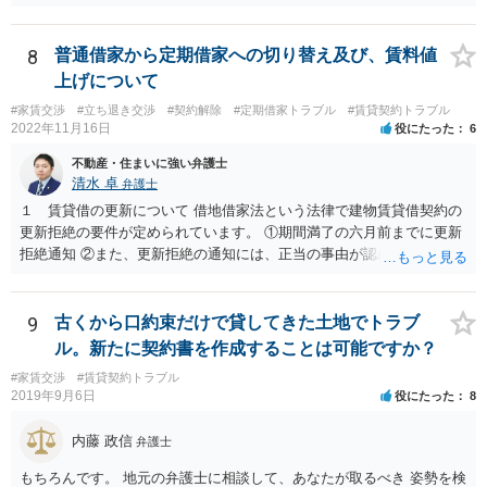
ょう。 一度面談の上で正式に弁護士にご相談されることをお勧めいた
します。
8
普通借家から定期借家への切り替え及び、賃料値
上げについて
#家賃交渉
#立ち退き交渉
#契約解除
#定期借家トラブル
#賃貸契約トラブル
2022年11月16日
役にたった
6
不動産・住まいに強い弁護士
清水 卓
弁護士
１ 賃貸借の更新について 借地借家法という法律で建物賃貸借契約の
更新拒絶の要件が定められています。 ①期間満了の六月前までに更新
拒絶通知 ②また、更新拒絶の通知には、正当の事由が認められる必要
があります。この正当の事由は、賃貸人の建物使用を必要とする事情•
賃借人の建物使用を必要とする事情のほか、従前の経過，建物の利用
状況，建物の現況，いわゆる立退料の申出を考慮して判断するものと
9
古くから口約束だけで貸してきた土地でトラブ
されています。 ③更新拒絶通知がされた場合でも、賃貸借期間満了満
ル。新たに契約書を作成することは可能ですか？
了後も賃借人が建物の使用を継続する場合には、賃借人に対し遅滞な
#家賃交渉
#賃貸契約トラブル
く異議を述べる 大家側（賃貸人側）に正当の事由が認めらるか疑問
2019年9月6日
役にたった
8
のあるご事案かと思います。更新拒絶に正当の事由がない場合、大家
側（賃貸人側）が、更新の予定されている普通賃貸借契約から更新の
内藤 政信
弁護士
ない定期借家契約に一方的に切り替えることはできません。ただし、
正当の事由がない場合でも、賃借人側の同意があれば、定期借家契約
もちろんです。 地元の弁護士に相談して、あなたが取るべき 姿勢を検