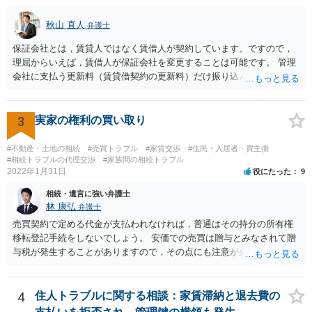
意の上で行う」という特約があるとのことですが、最高裁判例（S56.
秋山 直人
弁護士
4.20）では、このような特約があっても協議を経ない増額請求も有効
とされているため（本当に賃料が不相当であれば特約に拘束されるの
保証会社とは，賃貸人ではなく賃借人が契約しています。ですので，
は不合理だからという考え方です。「契約条件にかかわらず」とはそ
理屈からいえば，賃借人が保証会社を変更することは可能です。 管理
ういう意味です。）、契約違反だから増額には応じないという理論で
会社に支払う更新料（賃貸借契約の更新料）だけ振り込んで，保証会
はなく、上記のとおり、「不相当」かどうかが判断できないから、と
社との契約は更新しないと主張して，その更新料を振り込まなけれ
いう理論になると思います。 そして、法律上、増額協議が整わない場
ば，その保証会社との契約は更新されません。 ただ，賃貸人との賃貸
合、増額を正当とする判決が確定するまでは相当な賃料（※現在の賃
借契約書上で，賃貸借契約期間中，保証会社との保証契約をする義務
3
実家の権利の買い取り
料）を支払えば足りる、とされています。 もし、貸主が「現在の賃料
が規定されている場合があり，「賃貸人指定の」保証会社との契約が
なら受け取らない」などと言った場合は、最寄りの法務局に現在の賃
義務付けられている場合もあり得ます。この場合には，賃貸人指定以
#不動産・土地の相続
#売買トラブル
#家賃交渉
#住民・入居者・買主側
料を供託してください。賃料を支払わないと契約が解除される可能性
外の保証会社とは契約できないことになります。そのような縛りがな
#相続トラブルの代理交渉
#家族間の相続トラブル
がありますので、注意が必要です。
2022年1月31日
役にたった
9
ければ，別の保証会社との契約に変更できる可能性もあります。 まず
は賃貸借契約書の規定を確認する必要があります。
相続・遺言に強い弁護士
林 康弘
弁護士
売買契約で定める代金が支払われなければ，普通はその持分の所有権
移転登記手続をしないでしょう。 安価での売買は贈与とみなされて贈
与税が発生することがありますので，その点にも注意が必要です。 い
ろいろな疑問点がおありの場合，正式に弁護士への法律相談を申し込
まれることをおすすめします。
4
住人トラブルに関する相談：家賃滞納と退去費の