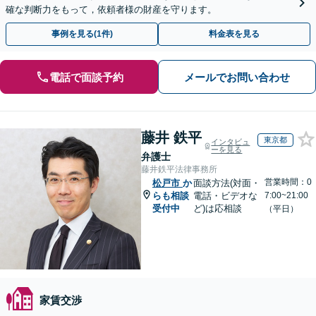
確な判断力をもって，依頼者様の財産を守ります。
事例を見る(1件)
料金表を見る
電話で面談予約
メールでお問い合わせ
藤井 鉄平
東京都
インタビュ
ーを見る
弁護士
藤井鉄平法律事務所
営業時間：0
松戸市
か
面談方法(対面・
らも相談
電話・ビデオな
7:00~21:00
受付中
ど)は応相談
（平日）
家賃交渉