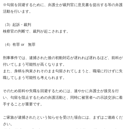
※勾留を回避するために、弁護士が裁判官に意見書を提出する等の弁護
活動を行います。
（3）起訴・裁判
検察官の判断で、裁判が起こされます。
（4）有罪 or 無罪
刑事事件では、逮捕された後の初動対応が遅れれば遅れるほど、前科が
付いてしまう可能性が高くなります。
また、身柄を拘束されそのまま勾留されてしまうと、職場に行けずに失
職してしまう可能性も考えられます。
そのため前科や失職を回避するためには、速やかに弁護士が接見を行
い、勾留を阻止するための弁護活動と、同時に被害者への示談交渉に着
手することが重要です。
ご家族が逮捕されたという知らせを受けた場合には、まずはご連絡くだ
さい。