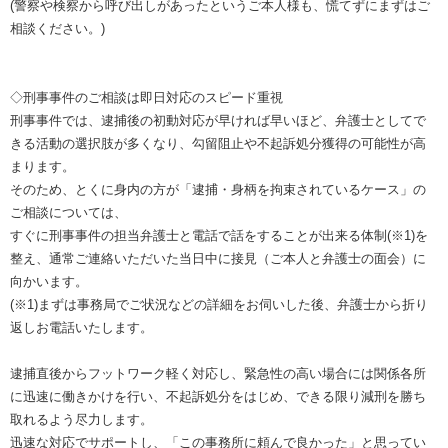
(警察や検察から呼び出しがあったというご本人様も、慌てずにまずはご
相談ください。)
◇刑事事件のご相談は即日対応のスピード重視
刑事事件では、逮捕後の初動対応が早ければ早いほど、弁護士としてで
きる活動の選択肢が多くなり、勾留阻止や不起訴処分獲得の可能性が高
まります。
そのため、とくに身内の方が「逮捕・身柄を拘束されているケース」の
ご相談については、
すぐに刑事事件の担当弁護士と電話で話をすることが出来る体制(※1)を
整え、通常ご連絡いただいた当日中に接見（ご本人と弁護士の面会）に
向かいます。
(※1)まずは事務局でご状況などの詳細をお伺いした後、弁護士から折り
返しお電話いたします。
逮捕直後からフットワーク軽く対応し、緊急性の高い場合には関係各所
に迅速に働きかけを行い、不起訴処分をはじめ、できる限り減刑を勝ち
取れるよう尽力します。
迅速な対応でサポートし、「この事務所に頼んで良かった」と思ってい