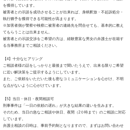
を獲得しています。
被害者との示談を成功させることが出来れば、身柄釈放・不起訴処分・
執行猶予を獲得できる可能性が高まります。
※加害者側が警察や検察に被害者の連絡先を問合せても、基本的に教え
てもらうことは出来ません。
被害者との示談交渉をご希望の方は、経験豊富な男女の弁護士が在籍す
る当事務所までご相談ください。
【4】十分なヒアリング
ご相談者様の話をしっかりと最後まで聞いたうえで、出来る限りご希望
に近い解決策をご提示するようにしています。
また、ご依頼をいただいた後も密なコミュニケーションを心がけ、不明
な点がないように心がけています。
【5】当日・休日・夜間相談可
刑事事件は「一日の依頼の遅れ」が大きな結果の違いを生みます。
そのため、当日の急なご相談や休日、夜間（2０時まで）のご相談に対応
しています。
弁護士相談の日時は、事前予約制となりますので、まずはお問い合わせ