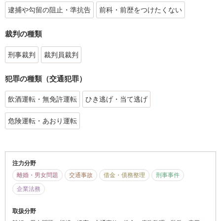
逮捕や勾留の阻止・準抗告
前科・前歴をつけたくない
裁判の種類
刑事裁判
裁判員裁判
犯罪の種類（交通犯罪）
飲酒運転・無免許運転
ひき逃げ・当て逃げ
危険運転・あおり運転
注力分野
離婚・男女問題
交通事故
借金・債務整理
刑事事件
企業法務
取扱分野