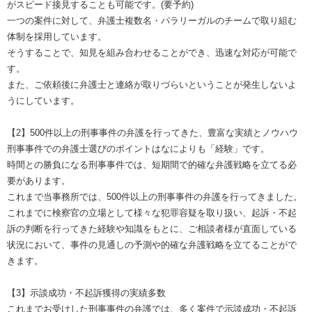
がスピード接見することも可能です。(要予約)
一つの案件に対して、弁護士複数名・パラリーガルのチームで取り組む
体制を採用しています。
そうすることで、知見を組み合わせることができ、迅速な対応が可能で
す。
また、ご依頼後に弁護士と連絡が取りづらいということが発生しないよ
うにしています。
【2】500件以上の刑事事件の弁護を行ってきた、豊富な実績とノウハウ
刑事事件での弁護士選びのポイントはなによりも「経験」です。
時間との勝負になる刑事事件では、短期間で的確な弁護戦略を立てる必
要があります。
これまで当事務所では、500件以上の刑事事件の弁護を行ってきました。
これまでに検察官の立場として様々な犯罪容疑を取り扱い、起訴・不起
訴の判断を行ってきた経験や知識をもとに、ご相談者様が直面している
状況において、事件の見通しの予測や的確な弁護戦略を立てることがで
きます。
【3】示談成功・不起訴獲得の実績多数
これまでお受けした刑事事件の弁護では、多く案件で示談成功・不起訴