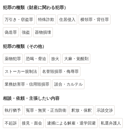
犯罪の種類（財産に関わる犯罪）
万引き・窃盗罪
特殊詐欺
住居侵入
横領罪・背任罪
偽造罪
強盗
器物損壊
犯罪の種類（その他）
薬物犯罪
恐喝・脅迫
放火
大麻・覚醒剤
ストーカー規制法
名誉毀損罪・侮辱罪
業務妨害罪・信用毀損罪
談合・カルテル
相談・依頼・主張したい内容
執行猶予
冤罪・無実・正当防衛
釈放・保釈
示談交渉
不起訴
接見・面会
逮捕による解雇・退学回避
私選弁護人