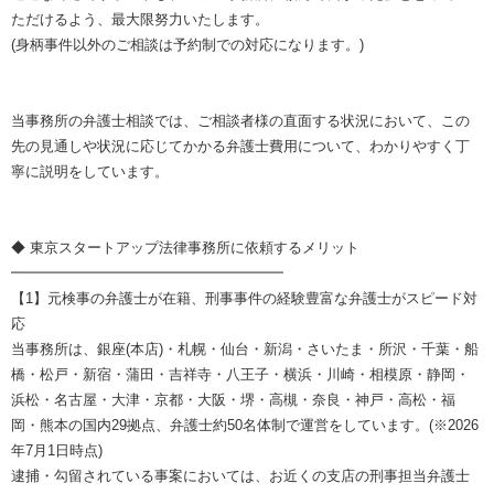
ただけるよう、最大限努力いたします。
(身柄事件以外のご相談は予約制での対応になります。)
当事務所の弁護士相談では、ご相談者様の直面する状況において、この
先の見通しや状況に応じてかかる弁護士費用について、わかりやすく丁
寧に説明をしています。
◆ 東京スタートアップ法律事務所に依頼するメリット
━━━━━━━━━━━━━━━━━━━
【1】元検事の弁護士が在籍、刑事事件の経験豊富な弁護士がスピード対
応
当事務所は、銀座(本店)・札幌・仙台・新潟・さいたま・所沢・千葉・船
橋・松戸・新宿・蒲田・吉祥寺・八王子・横浜・川崎・相模原・静岡・
浜松・名古屋・大津・京都・大阪・堺・高槻・奈良・神戸・高松・福
岡・熊本の国内29拠点、弁護士約50名体制で運営をしています。(※2026
年7月1日時点)
逮捕・勾留されている事案においては、お近くの支店の刑事担当弁護士