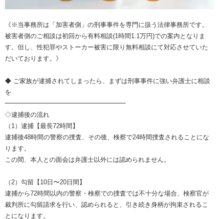
《※当事務所は「加害者側」の刑事事件を専門に扱う法律事務所です。
被害者側のご相談は初回から有料相談(1時間1.1万円)での案内となりま
す。但し、性犯罪やストーカー被害に限り無料相談にて対応させていた
だいております。》
◆ ご家族が逮捕されてしまったら、まずは刑事事件に強い弁護士に相談
を
━━━━━━━━━━━━━━━━━━━
◇逮捕後の流れ
（1）逮捕【最長72時間】
逮捕後48時間の警察の捜査、その後、検察で24時間捜査されることにな
ります。
この間、本人との面会は弁護士以外には認められません。
（2）勾留【10日〜20日間】
逮捕から72時間以内の警察・検察での捜査では不十分な場合、検察官が
裁判所に勾留請求を行い、認められると、引き続き身柄が拘束されるこ
とになります。