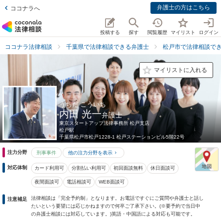
弁護士の方はこちら
ココナラへ
投稿する
探す
閲覧履歴
マイリスト
ログイン
ココナラ法律相談
千葉県で法律相談できる弁護士
松戸市で法律相談で
マイリストに入れる
うちだ こういち
内田 光一
弁護士
東京スタートアップ法律事務所 松戸支店
松戸駅
千葉県
松戸市松戸1228-1 松戸ステーションビル5階22号
注力分野
刑事事件
他の注力分野を表示
対応体制
カード利用可
分割払い利用可
初回面談無料
休日面談可
夜間面談可
電話相談可
WEB面談可
法律相談は「完全予約制」となります。お電話ですぐにご質問や弁護士と話し
注意補足
たいという要望には応じかねますので何卒ご了承下さい。(※要予約で当日中
の弁護士相談には対応しています。)英語・中国語による対応も可能です。