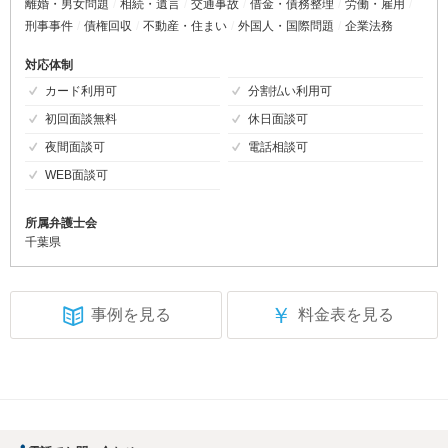
離婚・男女問題
相続・遺言
交通事故
借金・債務整理
労働・雇用
刑事事件
債権回収
不動産・住まい
外国人・国際問題
企業法務
対応体制
カード利用可
分割払い利用可
初回面談無料
休日面談可
夜間面談可
電話相談可
WEB面談可
所属弁護士会
千葉県
￥
事例を見る
料金表を見る