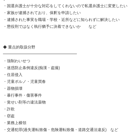
・国選弁護士が十分な対応をしてくれないので私選弁護士に変更したい
・家族が逮捕されており、保釈を申請したい
・逮捕された事実を職場・学校・近所などに知られずに解決したい
・懲役刑ではなく執行猶予に決着できないか など
◆ 重点的取扱分野
━━━━━━━━━━━━━━━━━━━
・強制わいせつ
・迷惑防止条例違反(痴漢・盗撮)
・住居侵入
・児童ポルノ・児童買春
・器物損壊
・暴行事件・傷害事件
・覚せい剤等の違法薬物
・詐欺
・窃盗
・業務上横領
・交通犯罪(過失運転致傷・危険運転致傷・道路交通法違反) など