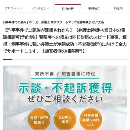
プロフィール
インタビュー
事例紹介
料金表
注力分野
刑事事件での強み | 内田 光一弁護士 東京スタートアップ法律事務所 松戸支店
【刑事事件でご家族が逮捕されたら】【弁護士待機中/当日中の電
話相談可(予約制)】警察署への接見は即日対応のスピード重視、逮
捕・刑事事件に強い弁護士が示談成功・不起訴(減刑)に向けて全力
でサポートします。【加害者側の相談専門】