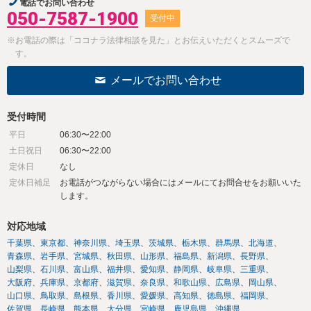
電話でお問い合わせ
050-7587-1900
受付中
※お電話の際は「ココナラ法律相談を見た」とお伝えいただくとスムーズで
す。
メールでお問い合わせ
受付時間
平日
06:30〜22:00
土日祝日
06:30〜22:00
定休日
なし
定休日補足
お電話がつながらない場合にはメールにてお問合せをお願いいた
します。
対応地域
千葉県
東京都
神奈川県
埼玉県
茨城県
栃木県
群馬県
北海道
青森県
岩手県
宮城県
秋田県
山形県
福島県
新潟県
長野県
山梨県
石川県
富山県
福井県
愛知県
静岡県
岐阜県
三重県
大阪府
兵庫県
京都府
滋賀県
奈良県
和歌山県
広島県
岡山県
山口県
鳥取県
島根県
香川県
愛媛県
高知県
徳島県
福岡県
佐賀県
長崎県
熊本県
大分県
宮崎県
鹿児島県
沖縄県