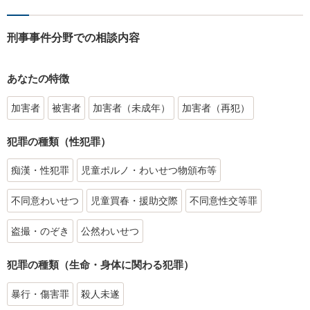
刑事事件分野での相談内容
あなたの特徴
加害者
被害者
加害者（未成年）
加害者（再犯）
犯罪の種類（性犯罪）
痴漢・性犯罪
児童ポルノ・わいせつ物頒布等
不同意わいせつ
児童買春・援助交際
不同意性交等罪
盗撮・のぞき
公然わいせつ
犯罪の種類（生命・身体に関わる犯罪）
暴行・傷害罪
殺人未遂