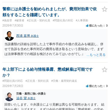
警察には弁護士を勧められましたが、費用対効果で依
頼をすることを躊躇しています。
#偽造罪
#被害者
#正社員・契約社員
#問題社員の対応
#人事異動
2026年7月30日
役にたった
3
西浦 嘉博
弁護士
当該書類の詳細を説明した上で事件手続の今後の見込みを確認し、併
せて告訴を含めた事件対応の費用を聴き取るという意味合いで、まず
は法律事務所での相談を検討されてみてはいかがでしょうか。 上記、
ご参考ください。
年上部下による給与情報暴露、懲戒解雇は可能です
か？
#問題社員の対応
#正社員・契約社員
#労働・雇用契約違反
2026年7月28日
役にたった
3
労働・雇用に強い弁護士
澁谷 望
弁護士
回答いたします。※弁護士により見解は異なる可能性があります。 結
論から申し上げますと、まずは会社の就業規則や「懲戒規程」の定め