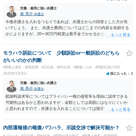
労働・雇用に強い弁護士
泉 亮介
弁護士
今後弁護士を入れるつもりであれば、弁護士からの回答とした方が良
いでしょう。 また、弁護士費用についてはどこまでの内容を依頼する
かによりますが、20〜30万円程度は着手金でかかるかと思われます。
モラハラ訴訟について 少額訴訟or一般訴訟のどちら
がいいのかの判断
#業務上過失・損害賠償
#正社員・契約社員
#職場いじめ
#問題社員の対応
2026年3月3日
役にたった
1
労働・雇用に強い弁護士
泉 亮介
弁護士
慰謝料請求等についてはプライバシー権の侵害等を理由に請求できる
可能性はあるかと思われますが，金額としては高額にはなりにくいか
と思われますので，弁護士を入れることについては慎重に検討された
方が良いように思われます。
内部通報後の報復パワハラ、示談交渉で解決可能か？
#パワハラ
#正社員・契約社員
#問題社員の対応
#業務上過失・損害賠償