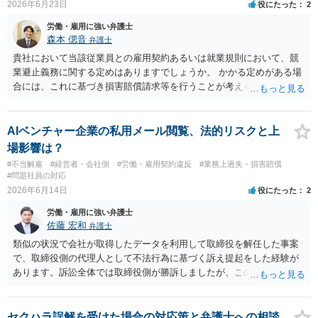
2026年6月23日
役にたった
2
労働・雇用に強い弁護士
森本 偲音
弁護士
貴社において当該従業員との雇用契約あるいは就業規則において、競
業避止義務に関する定めはありますでしょうか。 かかる定めがある場
合には、これに基づき損害賠償請求等を行うことが考えられますの
で、まずはそのような定めがあるかご確認いただければと存じます。
また、当該元従業員が利用した疑いのある貴社の顧客情報や取引情報
等が不正競争防止法上の「営業秘密」に該当する場合には、損害賠償
AIベンチャー企業の私用メール閲覧、法的リスクと上
請求のほか差止請求をする 事が可能です。 「営業秘密」に該当するか
場影響は？
どうかについては、当該情報について①秘密管理性②有用性③非公知
#不当解雇
#経営者・会社側
#労働・雇用契約違反
#業務上過失・損害賠償
性の３要件を満たす必要がありますので、この点を確認する必要があ
#問題社員の対応
ると考えます。
2026年6月14日
役にたった
2
労働・雇用に強い弁護士
佐藤 宏和
弁護士
類似の状況で会社が取得したデータを利用して取締役を解任した事案
で、取締役側の代理人として不法行為に基づく訴え提起をした経験が
あります。訴訟全体では取締役側が勝訴しましたが、この争点に関し
ては主張が退けられました。 この場で詳しい説明をすることはできま
せんが、この種の事案で、必ずしもすべての裁判官が社内ネットワー
クとクラウドシステムの違いを正確に理解しているとは限らず、まし
セクハラ誤解を受けた場合の対応策と弁護士への相談