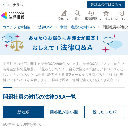
弁護士の方はこちら
ココナラへ
投稿する
探す
閲覧履歴
マイリスト
ログイン
ココナラ法律相談
法律Q&A
労働・雇用の法律Q&A
問題社員の対応
問題社員の対応に関する法律Q&Aが60件あります。法律Q&Aならスマホからで
も完全無料で見放題。 『見るだけでなく、自分の悩みを投稿しアドバイスがほ
しい』というあなたも法律相談内容を専用フォームから投稿すると弁護士が無
料でアドバイスを返信します。 投稿は匿名・無料で誰でも相談でき安心です。
毎日多くの法律相談に弁護士がアドバイス中。 今すぐあなたの法律の悩み・質
問を検索・投稿し弁護士の知恵を借りて解決の一歩を踏み出しましょう。
問題社員の対応の法律Q&A一覧
新着順
回答数が多い順
役にたった順
60件中 1-30件を表示