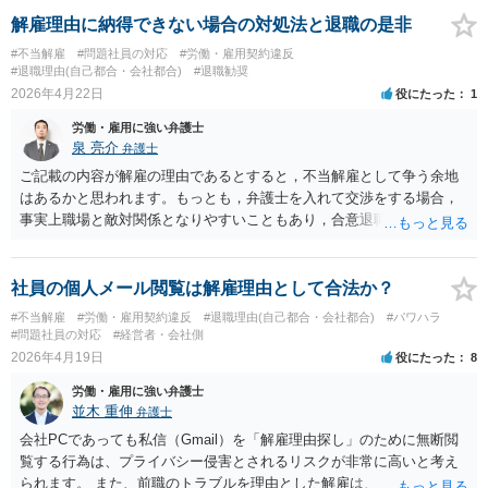
解雇理由に納得できない場合の対処法と退職の是非
#不当解雇
#問題社員の対応
#労働・雇用契約違反
#退職理由(自己都合・会社都合)
#退職勧奨
2026年4月22日
役にたった
1
労働・雇用に強い弁護士
泉 亮介
弁護士
ご記載の内容が解雇の理由であるとすると，不当解雇として争う余地
はあるかと思われます。もっとも，弁護士を入れて交渉をする場合，
事実上職場と敵対関係となりやすいこともあり，合意退職として退職
条件の交渉が必要となるケースも多いでしょう。
社員の個人メール閲覧は解雇理由として合法か？
#不当解雇
#労働・雇用契約違反
#退職理由(自己都合・会社都合)
#パワハラ
#問題社員の対応
#経営者・会社側
2026年4月19日
役にたった
8
労働・雇用に強い弁護士
並木 重伸
弁護士
会社PCであっても私信（Gmail）を「解雇理由探し」のために無断閲
覧する行為は、プライバシー侵害とされるリスクが非常に高いと考え
られます。 また、前職のトラブルを理由とした解雇は、 採用時に虚偽