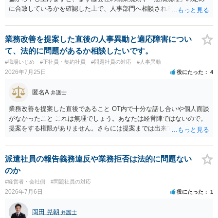
に合致しているかを確認した上で、人事部門へ相談されることが最優
先となります。 その上で、いきなりの懲戒解雇は法的ハードルが高い
ものの、重い懲戒処分の対象には十分なり得ます。 名誉や評価の回復
については、会社側に「部下の不正行為による情報漏洩」と正式に認
業務改善を提案した直後の人事異動と適応障害につい
定させ、誤認した他部署への適切なフォローや周知を求めるのが有効
て、法的に問題があるか相談したいです。
です。 あるいは、懲戒があったことを社内で周知される手続があるの
#職場いじめ
#正社員・契約社員
#問題社員の対応
#人事異動
ならば、それにより軽微ながら回復はできるかもしれません。 さらに
2026年7月25日
役にたった
4
個人としても、相手に対してプライバシー侵害等に基づく損害賠償
（慰謝料）を請求する選択肢がありえます（ただし、金額は多額にな
匿名A
弁護士
らない可能性があります。）。
業務改善を提案した直後であること OT内で十分な話し合いや個人面談
がなかったこと これは無理でしょう。あなたは経営陣ではないので。
提案をする権限がありません。さらには提案までは出来ても、会社が
それに対応するように拘束する権限がありません。 会社にその後の状
況を報告する義務もありません。 権限がないことをして、相手が応じ
ないのは当然で、それで適応障害になっても、そもそも相手は適法で
派遣社員の報告義務違反や業務拒否は法的に問題ない
すので、対応は難しいでしょう。
のか
#経営者・会社側
#問題社員の対応
2026年7月6日
役にたった
1
岡田 晃朝
弁護士