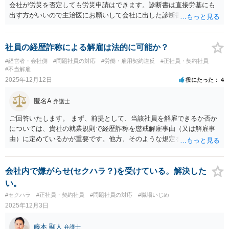
会社が労災を否定しても労災申請はできます。診断書は直接労基にも
出す方がいいので主治医にお願いして会社に出した診断書の写しをも
らっておきましょう。
社員の経歴詐称による解雇は法的に可能か？
#経営者・会社側
#問題社員の対応
#労働・雇用契約違反
#正社員・契約社員
#不当解雇
2025年12月12日
役にたった
4
匿名A
弁護士
ご回答いたします。 まず、前提として、当該社員を解雇できるか否か
については、貴社の就業規則で経歴詐称を懲戒解雇事由（又は解雇事
由）に定めているかが重要です。他方、そのような規定を定めている
からといって、必ず懲戒解雇が認められるというわけではなく、経歴
詐称がその会社にとって重要なものとは言えない場合は、懲戒解雇は
重すぎるとして無効と判断される傾向にあります。また、経歴詐称の
会社内で嫌がらせ(セクハラ？)を受けている。解決した
事実について証拠が不十分である場合も、懲戒解雇後に訴訟を起こさ
い。
れれば会社が敗訴することになります。 経歴詐称が会社にとって重要
#セクハラ
#正社員・契約社員
#問題社員の対応
#職場いじめ
なものといえるか否かについては、使用者の労働者に対する信頼関
2025年12月3日
係、企業秩序維持等に重大な影響を与えるものでなければならないと
されています。 そして、信頼関係、企業秩序維持等に重大な影響を与
藤本 顯人
弁護士