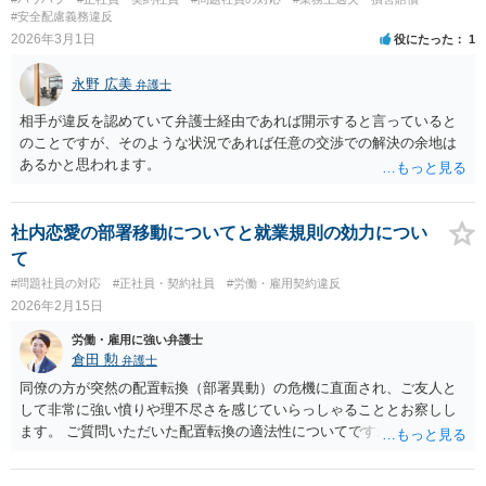
#安全配慮義務違反
2026年3月1日
役にたった
1
永野 広美
弁護士
相手が違反を認めていて弁護士経由であれば開示すると言っていると
のことですが、そのような状況であれば任意の交渉での解決の余地は
あるかと思われます。
社内恋愛の部署移動についてと就業規則の効力につい
て
#問題社員の対応
#正社員・契約社員
#労働・雇用契約違反
2026年2月15日
労働・雇用に強い弁護士
倉田 勲
弁護士
同僚の方が突然の配置転換（部署異動）の危機に直面され、ご友人と
して非常に強い憤りや理不尽さを感じていらっしゃることとお察しし
ます。 ご質問いただいた配置転換の適法性についてですが、単なる
「社内恋愛」のみを理由とした不利益処分は、人事権の濫用として無
効とされる可能性が高いとは思われます。企業には広範な人事権が認