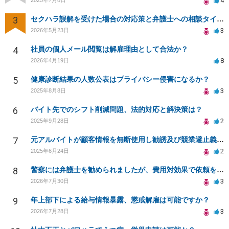
4
2025年7月8日
3
セクハラ誤解を受けた場合の対応策と弁護士への相談タイミング
3
2026年5月23日
4
社員の個人メール閲覧は解雇理由として合法か？
8
2026年4月19日
5
健康診断結果の人数公表はプライバシー侵害になるか？
3
2025年8月8日
6
バイト先でのシフト削減問題、法的対応と解決策は？
2
2025年9月28日
7
元アルバイトが顧客情報を無断使用し勧誘及び競業避止義務、法的対処法は？
2
2025年6月24日
8
警察には弁護士を勧められましたが、費用対効果で依頼をすることを躊躇しています。
3
2026年7月30日
9
年上部下による給与情報暴露、懲戒解雇は可能ですか？
3
2026年7月28日