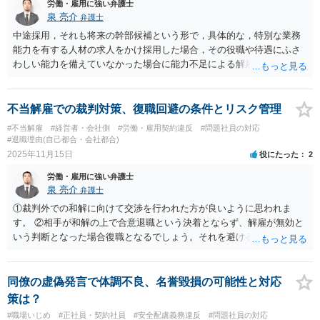
労働・雇用に強い弁護士
泉 亮介
弁護士
中途採用，それも将来の幹部候補という形で，具体的な，特別な業務
能力を有する人材の求人をかけ採用した場合，その役職や待遇にふさ
わしい能力を備えていなかった場合に能力不足による解雇が認められ
ることはあり得ます。 ただ，抽象的に経験者といった枠で応募し，面
接においても具体的な能力の内容についての確認等が行われていなか
った場合，不当解雇として判断される可能性があり得ます。 実際の求
不当解雇での裁判対策、復職回避の条件とリスク管理
人の出し方，面接時の確認内容，労働者からのプレゼン内容，雇用契
#不当解雇
#経営者・会社側
#労働・雇用契約違反
#問題社員の対応
約書の記載内容等の様々な事情を判断する必要があるかと思われます
#退職理由(自己都合・会社都合)
ので，公開相談の場での回答は難しいかと思われます。 一般的には，
2025年11月15日
役にたった
2
上記のような条件を満たし，想定していた能力を備えていなかったこ
労働・雇用に強い弁護士
との証明ができれば能力不足を理由とした解雇が正当なものと判断さ
泉 亮介
弁護士
れます。
①裁判外での和解に向けて交渉を行われた方が良いように思われま
す。 ②相手が和解の上で合意退職という決着とならず、解雇が無効と
いう判断となった場合復職となるでしょう。それを避ける場合相手が
納得する和解金額の提示も必要となりますが、この金額についてはケ
ースバイケースです。 ③大きく影響はしないかとは思われますが、印
象はあまり良くはないでしょう。具体的な事実関係にもよりますが、
同僚の虚偽発言で体調不良、名誉毀損の可能性と対応
裁判で負ける可能性が高いようであれば、早めに交渉で話をまとめた
策は？
方が結果として会社の被る損害は少なくなるかと思われます。
#職場いじめ
#正社員・契約社員
#安全配慮義務違反
#問題社員の対応