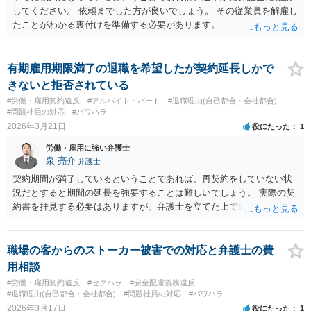
してください。 依頼までした方が良いでしょう。 その従業員を解雇し
たことがわかる裏付けを準備する必要があります。
有期雇用期限満了の退職を希望したが契約延長しかで
きないと拒否されている
#労働・雇用契約違反
#アルバイト・パート
#退職理由(自己都合・会社都合)
#問題社員の対応
#パワハラ
2026年3月21日
役にたった
1
労働・雇用に強い弁護士
泉 亮介
弁護士
契約期間が満了しているということであれば、再契約をしていない状
況だとすると期間の延長を強要することは難しいでしょう。 実際の契
約書を拝見する必要はありますが、弁護士を立てた上で退職について
交渉し話をまとめられる可能性はあるかと思われます。
職場の客からのストーカー被害での対応と弁護士の費
用相談
#労働・雇用契約違反
#セクハラ
#安全配慮義務違反
#退職理由(自己都合・会社都合)
#問題社員の対応
#パワハラ
2026年3月17日
役にたった
1