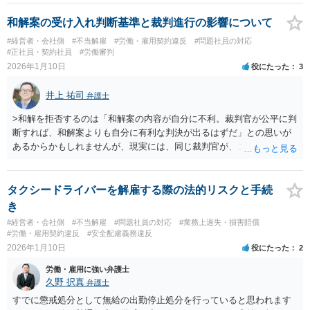
ものと評価できるのが通常であるから、当該暴行が、労働者（被災
者）との私的怨恨または労働者（被災者）による職務上の限度を超え
和解案の受け入れ判断基準と裁判進行の影響について
た挑発的行為若しくは侮辱的行為等によって生じたものであるなど、
#経営者・会社側
#不当解雇
#労働・雇用契約違反
#問題社員の対応
もはや労働者（被災者）の業務とは関連しない事由によって発生した
#正社員・契約社員
#労働審判
ものであると認められる場合を除いては、当該暴行は業務に内在また
2026年1月10日
役にたった
3
は随伴する危険が現実化したものであるとして、業務起因性を認める
のが相当である。」とし、 続けて「そして、その判断にあたっては、
井上 祐司
弁護士
暴行が発生した経緯、労働者（被災者）と加害者との間の私的怨恨の
有無、労働者（被災者）の職務の内容や性質（他人の反発や恨みを買
>和解を拒否するのは「和解案の内容が自分に不利。裁判官が公平に判
い易いものであるか否か。）、暴行の原因となった業務上の事実と暴
断すれば、和解案よりも自分に有利な判決が出るはずだ」との思いが
行との時間的、場所的関係などが考慮されるべきである。」と判示し
あるからかもしれませんが、現実には、同じ裁判官が、これなら公平
ています。 したがって、「私的怨恨に基づくもの、自招行為によるも
で法的にも問題がないと判断して和解案を作成するのですから、それ
の」など明らかに業務と関係ない場合以外は、業務起因性が認められ
よりもどちらかの言い分に大きく偏る判決が言い渡される可能性はほ
る可能性が一定程度認められます。 より詳細についてお知りになりた
ぼないと思ってよいですよね？ そうとも限りません。 弁護士をや
タクシードライバーを解雇する際の法的リスクと手続
い場合、最寄りの法律事務所で相談されることを検討ください。
っているとしばしば直面しますが、記録をきちんと読んでいない、判
き
決になったら別の判断になることは明白なのに説得しやすい方を落と
#経営者・会社側
#不当解雇
#問題社員の対応
#業務上過失・損害賠償
そうと強引な和解案を押し付けようとする裁判官は多いものです。
#労働・雇用契約違反
#安全配慮義務違反
ですので、和解案をけったとしても、自身に不利な判決が下されると
2026年1月10日
役にたった
2
は限りません。 50：50の和解案であったとしても判決となれば原告
労働・雇用に強い弁護士
の請求の満額認容又は全部棄却、ということはしばしばあります。
久野 択真
弁護士
具体的な和解の進め方については、記録を読み込んだ弁護士に相談の
うえで決められた方が良いと思います。
すでに懲戒処分として無給の出勤停止処分を行っていると思われます