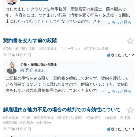
える経歴の詐称に該当するのは、具体的には以下の2点を双方とも満た
す場合です。 １．その経歴詐称が事前に発覚していれば、会社がその
はじめまして クラリア法律事務所 元警察官の弁護士 藤本顯人で
労働者を雇入れることはなかったといえる場合 ２．その経歴詐称が事
す。 内容的には、つきまとい行為（汚物を置く行為）を反復（２回以
前に発覚していれば雇入れなかったということに、客観的な相当性が
上にわたって行うこと）して行なっているので、ストーカー規制法に
ある場合 以上を前提にご質問者様の「履歴書の経歴と年金手帳の第一
該当しうるものです。 確かに、事を荒立てたく無いというお気持ちは
号被保険者期間が合わない時期がある」といった点や「過去10年で5社
わかるのですが、行為がエスカレートしてしまう懸念もあるところで
も勤めていながら、2社にまとめていた」という点については、その事
す。もしも、職場への相談が難しいということであれば、最寄りの警
契約書を交わす前の段階
実がなければ当該労働者を雇入れていなかった、とまでは判断できな
察署に一度ご相談し、その上で、職場にはある程度秘密裏（ただ、今
#労働・雇用契約違反
#個人事業主・フリーランス
#問題社員の対応
いように考えられ、上記の各事実のみをもって解雇することは現実的
回の事件は、会社の駐車場ということで捜査の都合から職場関係者に
2025年11月19日
役にたった
2
には難しいと思われます。
知られることはやむを得ません、この場合には限られた範囲にしても
らうように警察に留意させてください。）に対応してもらうことも可
労働・雇用に強い弁護士
能かと思います。 また、仮に職場にこのことが明るみになったとして
泉 亮介
弁護士
も、そのことで退職を迫られるということは不当な退職の強要であ
ご記載の事情をみる限り、契約書を締結しておらず、契約を締結して
り、違法なので、通常はありえません。 一度、最寄りの警察にご相談
いる段階ではないように思われますので、解除というよりも、契約自
されることをお勧めいたします。
体をしない旨の意思を相手に表示しておくと良いでしょう。
解雇理由が能力不足の場合の裁判での有効性について
#不当解雇
#労働・雇用契約違反
#問題社員の対応
#労働審判
#経営者・会社側
#退職理由(自己都合・会社都合)
2025年11月18日
役にたった
3