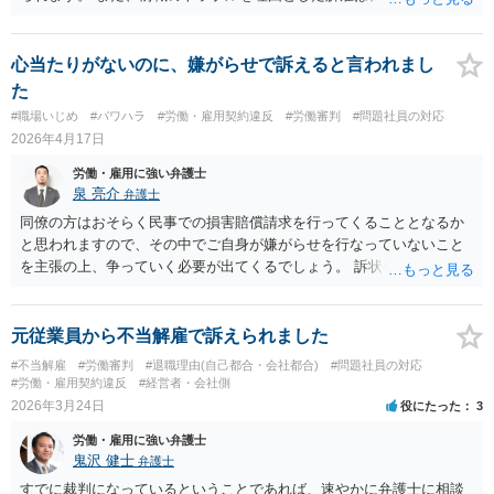
の申告をした等でない限り、現在の解雇事由にはなりません。 今後は
メールの内容には触れず、現在の「素行の悪さ」に関する事情を具体
的に記録してください。注意・指導を繰り返しても改善されないとい
心当たりがないのに、嫌がらせで訴えると言われまし
うプロセスを積み上げ、段階的に懲戒や退職勧奨を検討するのが安全
た
な進め方です。
#職場いじめ
#パワハラ
#労働・雇用契約違反
#労働審判
#問題社員の対応
2026年4月17日
労働・雇用に強い弁護士
泉 亮介
弁護士
同僚の方はおそらく民事での損害賠償請求を行ってくることとなるか
と思われますので、その中でご自身が嫌がらせを行なっていないこと
を主張の上、争っていく必要が出てくるでしょう。 訴状や内容証明等
が届いた場合は弁護士にすぐにご相談ください。
元従業員から不当解雇で訴えられました
#不当解雇
#労働審判
#退職理由(自己都合・会社都合)
#問題社員の対応
#労働・雇用契約違反
#経営者・会社側
2026年3月24日
役にたった
3
労働・雇用に強い弁護士
鬼沢 健士
弁護士
すでに裁判になっているということであれば、速やかに弁護士に相談