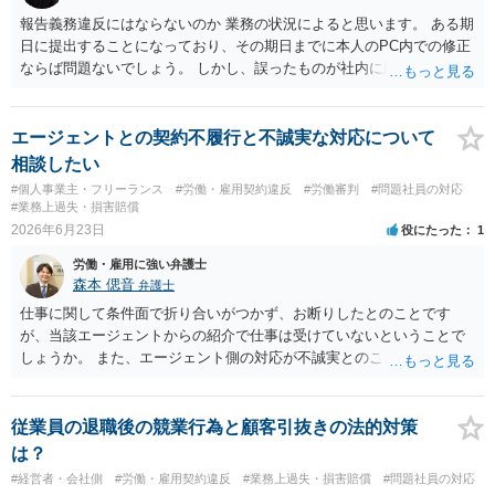
報告義務違反にはならないのか 業務の状況によると思います。 ある期
日に提出することになっており、その期日までに本人のPC内での修正
ならば問題ないでしょう。 しかし、誤ったものが社内に廻っており、
その後に修正となれば報告は必要なのが普通でしょうね。 電話に出な
いことは業務命令違反になる可能性はありますが、いきなり懲戒と言
うほどのものでもないので、何度か注意して改善が無ければ、報告に
エージェントとの契約不履行と不誠実な対応について
応じて派遣元会社が懲戒処分を出すかどうかを決めるでしょう。
相談したい
#個人事業主・フリーランス
#労働・雇用契約違反
#労働審判
#問題社員の対応
#業務上過失・損害賠償
2026年6月23日
役にたった
1
労働・雇用に強い弁護士
森本 偲音
弁護士
仕事に関して条件面で折り合いがつかず、お断りしたとのことです
が、当該エージェントからの紹介で仕事は受けていないということで
しょうか。 また、エージェント側の対応が不誠実とのことですが、具
体的内容をお聞きしない限りは判断することは難しいと思います。 ま
ずは最寄りの法律事務所にご相談されてはいかがでしょうか。
従業員の退職後の競業行為と顧客引抜きの法的対策
は？
#経営者・会社側
#労働・雇用契約違反
#業務上過失・損害賠償
#問題社員の対応