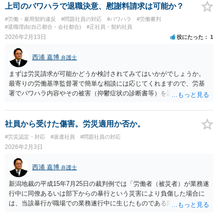
められていますが、プライベートな男女交際は本来自由であり、仕事
上司のパワハラで退職決意、慰謝料請求は可能か？
上の支障（業務能率の著しい低下や職場秩序の乱れ）が具体的に生じ
#労働・雇用契約違反
#問題社員の対応
#パワハラ
#労働審判
ていない限り、それを理由とした異動は「人事権の濫用」と判断され
#退職理由(自己都合・会社都合)
#正社員・契約社員
やすいためです。 また、社内恋愛を禁止する就業規則の効力について
2026年2月13日
役にたった
1
ですが、実務上、私生活を過度に制限する規定は、それ自体が法的に
無効、あるいは極めて限定的にしか解釈されないのが一般的です。特
西浦 嘉博
弁護士
に、ご指摘のように経営陣が一部の社員に交際を助長する発言を繰り
返しているような状況であれば、規則の運用が形骸化しており、特定
まずは労災請求が可能かどうか検討されてみてはいかがでしょうか。
の社員にのみ適用することは不当な差別（信義則違反）とみなされる
最寄りの労働基準監督署で簡単な相談には応じてくれますので、労基
有力な事情となり得ます。 補足として申し上げると、会社側が「業務
署でパワハラ内容やその被害（抑鬱症状の診断書等）を説明されてみ
上の必要性」という別の名目を立てて異動を正当化してくるケースも
ることを選択肢の一つとして検討ください。
少なくありません。その場合でも、異動によって受ける本人の不利益
が著しい場合などは、やはり不当な配転として争う余地が残ります。
社員から受けた傷害。労災適用か否か。
#労災認定・対応
#派遣社員
#問題社員の対応
2026年2月3日
西浦 嘉博
弁護士
新潟地裁の平成15年7月25日の裁判例では「労働者（被災者）が業務遂
行中に同僚あるいは部下からの暴行という災害により負傷した場合に
は、当該暴行が職場での業務遂行中に生じたものである限り、当該暴
行は労働者（被災者）の業務に内在または随伴する危険が現実化した