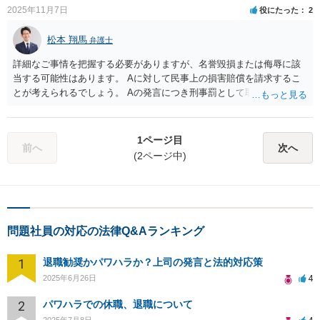
2025年11月7日
役にたった
2
松本 翔馬
弁護士
詳細なご事情を把握する必要がありますが、名誉毀損または侮辱に該
当する可能性はあります。 Aに対して民事上の損害賠償を請求するこ
とが考えられるでしょう。 Aの発言につき刑事罰として取り扱うのは
ハードルがかなり高い印象です。 会社の責任を問うことは実際問題と
しては難しいと思われます。 弁護士相談を実施して、Aに対して主張
書面を送付することも手段の一つです。
1ページ目
前へ
次へ
(2ページ中)
問題社員の対応の法律Q&Aランキング
1
退職勧奨かパワハラか？上司の発言と法的対応策
4
2025年6月26日
2
パワハラでの休職、退職について