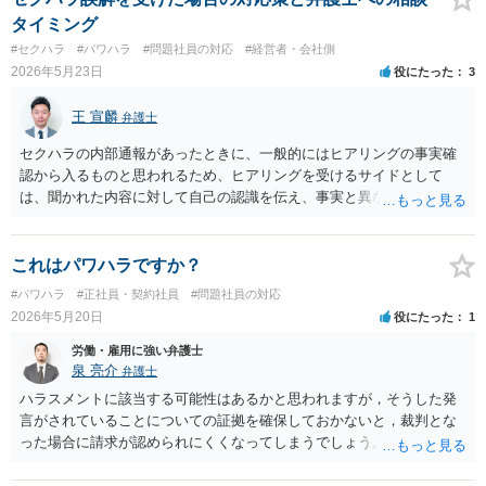
てや例えばアップル製品のセキュリティの仕組みを専門家が報告書で
タイミング
説明しても、不正ログインの証拠が十分にない限り、裁判所は「証明
#セクハラ
#パワハラ
#問題社員の対応
#経営者・会社側
するには至っていない」という理由で主張を退けることがあります。
2026年5月23日
役にたった
3
要するに、不法行為を主張する側が、相手方に不正があったと裁判官
が認める程度の証明が必要で、証拠が十分に揃わず、証明が足りてい
王 宣麟
弁護士
ないと評価されれば主張は退けられます。これは証明責任という訴訟
上のルールで、そのハードルは低くないということです。刑事であれ
セクハラの内部通報があったときに、一般的にはヒアリングの事実確
ばさらにハードルは高くなります。 IT分野のように高度に技術的な争
認から入るものと思われるため、ヒアリングを受けるサイドとして
点では、証明責任という裁判独特の問題が生じます。当事者が専門的
は、聞かれた内容に対して自己の認識を伝え、事実と異なることに関
にあれこれ考えても、裁判独特のルールであっさり片付いてしまうこ
しては否認をすべきでしょう（証拠があるなら証拠も見せながら）。
とも珍しくありません。したがって一般的に捉えることは難しく、個
会社側でセクハラの事実があったと認定した場合は、単なる警告・指
別具体的な事案に応じて検討するしかないでしょう。 他方、会社側の
導だけでなく、懲戒処分等が行われる可能性もありますので、そのよ
これはパワハラですか？
リスクという観点で見るなら、法的な観点を踏まえて、裁判所が認定
うな不利益な処分が行われたタイミングで弁護士の相談されるのが良
#パワハラ
#正社員・契約社員
#問題社員の対応
しやすいような結論を意識して、アクセス管理やデータ管理の方法を
いのではないかと思います。
2026年5月20日
役にたった
1
検討するべきでしょう。なお、上場審査という観点では個別具体論に
立ち入らずに保守的に見られるので、裁判所以上に、第三者が見て容
労働・雇用に強い弁護士
易に受け入れ可能な結論を導けるよう、アクセス管理やデータ管理の
泉 亮介
弁護士
方策が求められると思います。
ハラスメントに該当する可能性はあるかと思われますが，そうした発
言がされていることについての証拠を確保しておかないと，裁判とな
った場合に請求が認められにくくなってしまうでしょう。