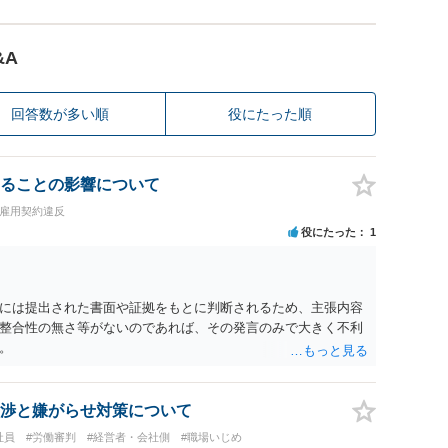
&A
回答数が多い順
役にたった順
ることの影響について
・雇用契約違反
役にたった
1
には提出された書面や証拠をもとに判断されるため、主張内容
整合性の無さ等がないのであれば、その発言のみで大きく不利
。
渉と嫌がらせ対策について
社員
#労働審判
#経営者・会社側
#職場いじめ