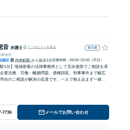
偲音
弁護士
インタビューを見る
東京都
律事務所
都
港区
内幸町駅
から徒歩1分
営業時間：09:00~20:00（平日）
|
駅1分】地域密着の法律事務所として完全個室でご相談を承
企業法務、労働・離婚問題、債権回収、刑事事件まで幅広
早めのご相談が解決の近道です。一人で抱え込まず一緒に
しょう。どんなお悩みもお気軽にお声がけください。
メールでお問い合わせ