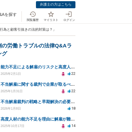
弁護士の方はこちら
&Aを探す
閲覧履歴
マイリスト
ログイン
業行為と顧客引抜きの法的対策は？」
側の労働トラブルの法律Q&Aラ
ング
能力不足による解雇のリスクと高度人材採用の注意点とは？
22
2025年2月1日
不当解雇に関する裁判で企業が取るべき対応とは？
22
2025年1月31日
不当解雇裁判の戦略と早期解決の必要性についての相談
18
2026年1月8日
高度人材の能力不足を理由に解雇が難しいのはなぜ？
14
2025年10月17日