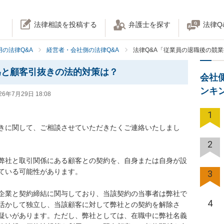
法律相談を投稿する
弁護士を探す
法律Q
の法律Q&A
経営者・会社側の法律Q&A
法律Q&A「従業員の退職後の競
為と顧客引抜きの法的対策は？
会社
ンキ
26年7月29日 18:08
1
きに関して、ご相談させていただきたくご連絡いたしまし
2
弊社と取引関係にある顧客との契約を、自身または自身が設
ている可能性があります。

3
企業と契約締結に関与しており、当該契約の当事者は弊社で
4
活かして独立し、当該顧客に対して弊社との契約を解除さ
疑いがあります。ただし、弊社としては、在職中に弊社名義