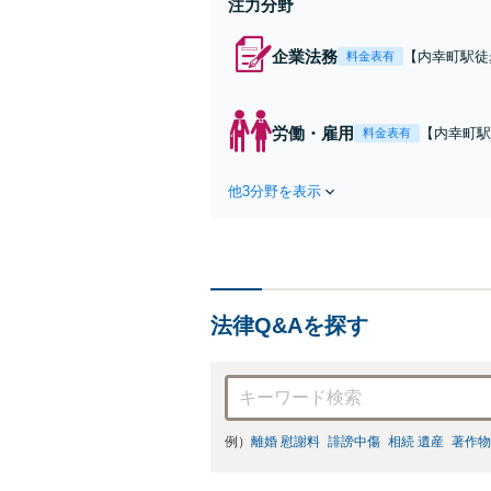
注力分野
企業法務
【内幸町駅徒
料金表有
理など、企業
らの柔軟な顧
能。ビジネス
労働・雇用
【内幸町駅
料金表有
払いや不当
お悩みを誠
他3分野を表示
しやすい体
法律Q&Aを探す
例）
離婚 慰謝料
誹謗中傷
相続 遺産
著作物