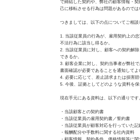
で締結した契約や、弊社の顧客情報・契
己に移転させる行為は問題があるのでは
つきましては、以下の点についてご相談
1. 当該従業員の行為が、雇用契約上の
不法行為に該当し得るか。

2. 当該従業員に対し、顧客への契約解
できるか。

3. 顧客企業に対し、契約当事者が弊社
書面確認が必要であることを通知してよい
4. 必要に応じて、差止請求または損害賠
5. 今後、証拠としてどのような資料を保
現在手元にある資料は、以下の通りです。
・当該顧客との契約書

・当該従業員の雇用契約書／誓約書

・当該従業員が顧客対応を行っていた記録
・報酬配分や手数料に関する社内資料

・顧客情報、契約条件、価格情報等に関す