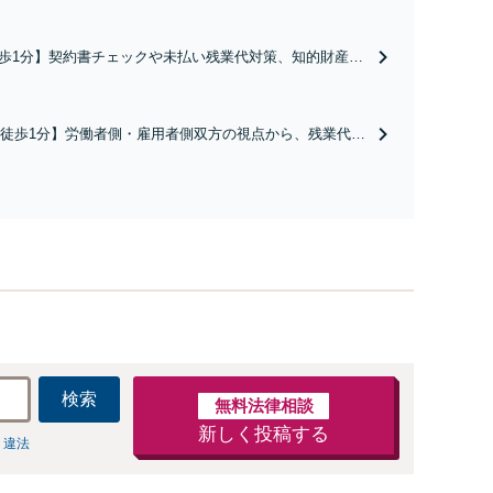
歩1分】契約書チェックや未払い残業代対策、知的財産管
が直面する法的課題に誠実に向き合います。月額3万円か
問契約をご用意し、チャットツール等でのやり取りも可
の安定と発展をバックアップいたします。
徒歩1分】労働者側・雇用者側双方の視点から、残業代未
解雇、問題社員対応や退職勧奨など労働・雇用に関する
実に解決へと導きます。電話やメール、web面談など相談
制。一人で悩まずにまずはお話しください。
検索
無料法律相談
新しく投稿する
 違法