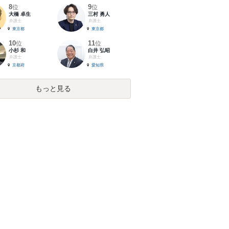
8
9
位
位
大橋 卓生
三村 勇人
弁護士
弁護士
東京都
東京都
10
11
位
位
小杉 和
白井 弘昭
弁護士
弁護士
京都府
愛知県
もっと見る