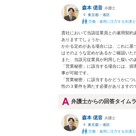
森本 偲音
弁護士
東京都
>
港区
労働・雇用に注力する弁護士
貴社において当該従業員との雇用契約
ありますでしょうか。

かかる定めがある場合には、これに基
はそのような定めがあるかご確認いただ
また、当該元従業員が利用した疑いの
「営業秘密」に該当する場合には、損害
事が可能です。

「営業秘密」に該当するかどうかにつ
性の３要件を満たす必要がありますの
弁護士からの回答タイム
森本 偲音
弁護士
東京都
>
港区
労働・雇用に注力する弁護士