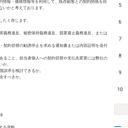
約情報・価格情報等を利用して、既存顧客との契約関係を自
5
ないかと考えております。

したく存じます。

6
忠実義務違反、秘密保持義務違反、競業避止義務違反、または
7
除・契約切替の勧誘停止を求める通知書または内容証明を送付
8
であること、担当者個人への契約切替や支払先変更には弊社の
か。

償請求を検討できるか。

9
全すべきか。

10




る資料
