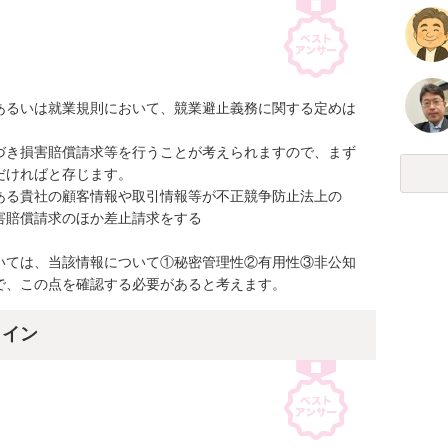
あるいは就業規則において、競業避止義務に関する定めは
づき損害賠償請求等を行うことが考えられますので、まず
ければと存じます。

ある貴社の顧客情報や取引情報等が不正競争防止法上の
賠償請求のほか差止請求をする

いては、当該情報について①秘密管理性②有用性③非公知
で、この点を確認する必要があると考えます。
ライン