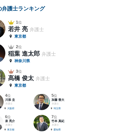
の弁護士ランキング
1
位
若井 亮
弁護士
東京都
2
位
稲葉 進太郎
弁護士
神奈川県
3
位
髙橋 俊太
弁護士
東京都
4
5
位
位
川添 圭
加藤 善大
弁護士
弁護士
大阪府
埼玉県
6
7
位
位
泉 亮介
竹本 真紀
弁護士
弁護士
東京都
愛知県