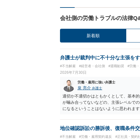
会社側の労働トラブルの法律Q
新着順
弁護士が裁判中に不十分な主張をす
#不当解雇
#経営者・会社側
#退職勧奨
#労働
2026年7月30日
労働・雇用に強い弁護士
泉 亮介
弁護士
適切か不適切かはともかくとして、基本的
が噛み合ってないなどの、主張レベルでの
になるということはないように思われます
地位確認訴訟の勝訴後、復職条件交
#不当解雇
#労働・雇用契約違反
#正社員・契約