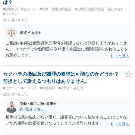
は？
#退職勧奨
#セクハラ
#労働・雇用契約違反
#退職理由(自己都合・会社都合)
#パワハラ
2026年7月31日
匿名A
弁護士
ご相談の内容は個別具体的事情を確認しないと判断しようがありませ
ん。 ココナラで労働問題を取り扱う弁護士に個別相談をされることを
お薦めします。
セクハラの撤回及び謝罪の要求は可能なのかどうか？
前提として訴えるつもりはありません。
#セクハラ
#パワハラ
#労働審判
#経営者・会社側
2026年7月17日
労働・雇用に強い弁護士
泉 亮介
弁護士
相手の任意の協力がない限り、謝罪等について強制することはできな
いため相手の対応次第となってしまうかと思われます。