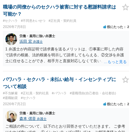
職場の同僚からのセクハラ被害に対する慰謝料請求は
可能か？
#セクハラ
#不同意わいせつ
#正社員・契約社員
2026年7月8日
役にたった
2
労働・雇用に強い弁護士
浜田 宏
弁護士
1 弁護士が内容証明で請求書を送るメリットは、①事案に即した内容
で請求の根拠、法的根拠を明示して請求してもらえる、②交渉を弁護
士に任せることができ、相手方と直接対応しなくて良い、というとこ
ろでしょうか。 デメリットは、費用がかかる点でしょう。 また、
請求は可能ですが、相手が任意に払うかどうかは分かりません。 ２
民事訴訟に証拠の制限はありませんが、秘密録音はプライバシー保護
パワハラ・セクハラ・未払い給与・インセンティブに
の観点から、裁判の証拠にする場合には注意が必要です(証拠排除され
ついて相談
る場合があります。)。 ３ 会社がどういう証拠に基づいて、誰が判断
#不当解雇
#正社員・契約社員
#パワハラ
#退職理由(自己都合・会社都合)
したかわかりませんが、会社がセクハラ認定しなかったからといっ
#退職勧奨
#セクハラ
て、裁判所も認定しないとは限りません。具体的な証拠とそれで認定
2026年7月2日
役にたった
2
できる事実次第です。 ４ SNS等で誹謗中傷したり、噂話を流したり
労働・雇用に強い弁護士
しないようにして下さい。そういう報復的なことをしなければ名誉毀
森本 偲音
弁護士
損にはなりません。反訴は貴女が加害行為をしなければ、通常は起こ
されません。 ５ 裁判をして、和解すれば和解金が入ります。 勝訴
ご相談の件について、以下のとおり回答させていただきます。 ご参考
判決を得て確定すれば、判決認容額を払ってもらいます。任意に支払