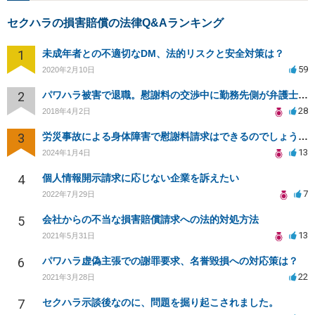
セクハラの損害賠償の法律Q&Aランキング
1
未成年者との不適切なDM、法的リスクと安全対策は？
59
2020年2月10日
2
パワハラ被害で退職。慰謝料の交渉中に勤務先側が弁護士を立ててきました
28
2018年4月2日
3
労災事故による身体障害で慰謝料請求はできるのでしょうか？
13
2024年1月4日
4
個人情報開示請求に応じない企業を訴えたい
7
2022年7月29日
5
会社からの不当な損害賠償請求への法的対処方法
13
2021年5月31日
6
パワハラ虚偽主張での謝罪要求、名誉毀損への対応策は？
22
2021年3月28日
7
セクハラ示談後なのに、問題を掘り起こされました。