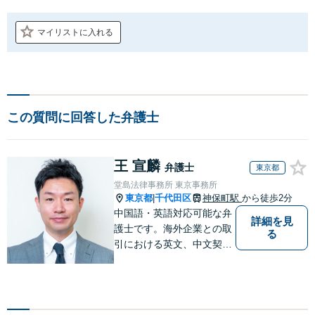
マイリストに入れる
この質問に回答した弁護士
王 宣麟
弁護士
東京都
堂島法律事務所 東京事務所
東京都
千代田区
神保町駅
から徒歩2分
|
中国語・英語対応可能な弁
詳細を見
護士です。海外企業との取
る
引における英文、中文契約
書のレビューやM&A、海外
進出サポートをしていま
す。中国やシンガポールへ
の海外留学・出向経験もあ