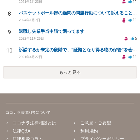
11
2021年1月23日
8
バスケットボール部の顧問の問題行動について訴えることは可能でしょうか？
11
2024年1月7日
9
退職し失業手当申請で困ってます
6
2022年11月26日
10
訴訟するか未定の段階で、“証拠となり得る物の保管”を会社に応じてもらえる方法は在りますか?
11
2021年4月27日
もっと見る
ココナラ法律相談について
ココナラ法律相談とは
ご意見・ご要望
法律Q&A
利用規約
法律相談コラム
プライバシーポリシー