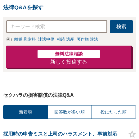
るため、現地文化を踏まえ
法律Q&Aを探す
たきめ細かなアドバイスが
可能です。
検索
例）
離婚 慰謝料
誹謗中傷
相続 遺産
著作物 違法
無料法律相談
新しく投稿する
セクハラの損害賠償の法律Q&A
新着順
回答数が多い順
役にたった順
採用時の申告ミスと上司のハラスメント、事前対応