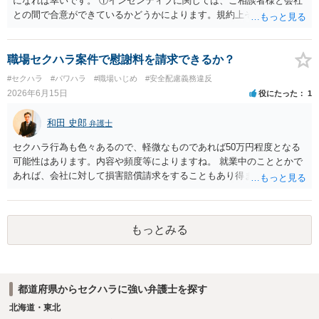
になれば幸いです。 ①インセンティブに関しては、ご相談者様と会社
わない場合には、給与や預貯金、不動産などの財産を差押えます。
との間で合意ができているかどうかによります。規約上そのような合
敗訴した場合、何も得られません。 ６ 弁護士費用は請求額や事件の
意が確認できれば請求できる可能性はあると考えます。 なお、合意
難易度によって変わります。また、現在は弁護士報酬は自由化されて
は口頭でも成立しますが、裁判等で争点となった場合には録音等の証
いますので、依頼する弁護士によっても費用は変わってきます。
拠がない限り立証が困難となり、請求が認められない可能性がござい
職場セクハラ案件で慰謝料を請求できるか？
ます。 ②未払給与に関しては労務を提供しているのにもかかわらず支
#セクハラ
#パワハラ
#職場いじめ
#安全配慮義務違反
払われていない場合は、契約違反となりますので請求可能かと存じま
2026年6月15日
役にたった
1
す。 ③休日・時間外労働については、休日・時間外労働があったこと
を示す証拠があるかまずは確認する必要があるかと存じます。 ④パワ
和田 史郎
弁護士
ハラ・セクハラに関しては、具体的な言動の内容によって判断が分か
れますので、録音データやLINEでのやり取り等を確認する必要がある
セクハラ行為も色々あるので、軽微なものであれば50万円程度となる
かと存じます。 ⑤退職勧奨については退職する意思がないのであれば
可能性はあります。内容や頻度等によりますね。 就業中のこととかで
きっぱりと断ればよく、解雇については不当な解雇である場合には解
あれば、会社に対して損害賠償請求をすることもあり得ます。
雇無効を争うなどの対応が考えられます。 回答としては以上になりま
すが、まずは、資料一式をご持参いただき最寄りの法律事務所にご相
談するか、労働基準監督署に相談する等の対応をしていただくことが
望ましいと考えます。
もっとみる
都道府県からセクハラに強い弁護士を探す
北海道・東北