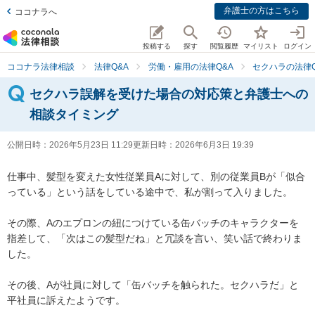
弁護士の方はこちら
ココナラへ
投稿する
探す
閲覧履歴
マイリスト
ログイン
ココナラ法律相談
法律Q&A
労働・雇用の法律Q&A
セクハラの法律Q
セクハラ誤解を受けた場合の対応策と弁護士への
相談タイミング
公開日時：
2026年5月23日 11:29
更新日時：
2026年6月3日 19:39
仕事中、髪型を変えた女性従業員Aに対して、別の従業員Bが「似合
っている」という話をしている途中で、私が割って入りました。

その際、Aのエプロンの紐につけている缶バッチのキャラクターを
指差して、「次はこの髪型だね」と冗談を言い、笑い話で終わりま
した。

その後、Aが社員に対して「缶バッチを触られた。セクハラだ」と
平社員に訴えたようです。
