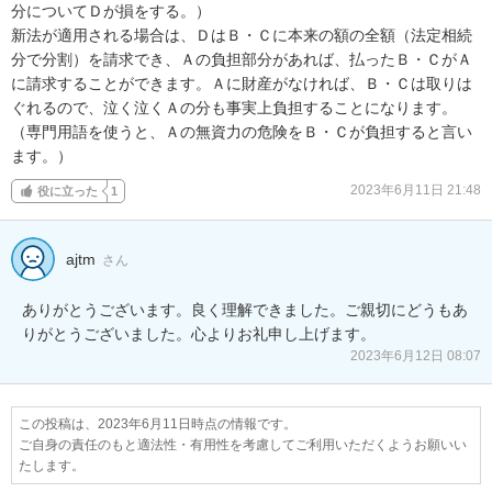
分についてＤが損をする。）

新法が適用される場合は、ＤはＢ・Ｃに本来の額の全額（法定相続
分で分割）を請求でき、Ａの負担部分があれば、払ったＢ・ＣがＡ
に請求することができます。Ａに財産がなければ、Ｂ・Ｃは取りは
ぐれるので、泣く泣くＡの分も事実上負担することになります。
（専門用語を使うと、Ａの無資力の危険をＢ・Ｃが負担すると言い
ます。）
2023年6月11日 21:48
役に立った
1
ajtm
さん
ありがとうございます。良く理解できました。ご親切にどうもあ
りがとうございました。心よりお礼申し上げます。
2023年6月12日 08:07
この投稿は、2023年6月11日時点の情報です。
ご自身の責任のもと適法性・有用性を考慮してご利用いただくようお願いい
たします。