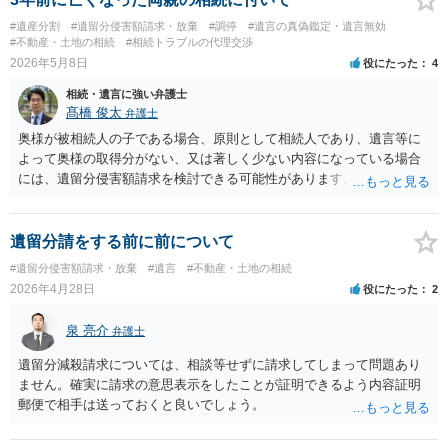
あります。
#遺産分割
#遺留分侵害額請求・放棄
#調停
#遺言の真偽鑑定・遺言無効
#不動産・土地の相続
#相続トラブルの代理交渉
2026年5月8日
役にたった
4
相続・遺言に強い弁護士
髙橋 俊太
弁護士
奥様が被相続人の子である場合、原則として相続人であり、遺言等に
よって奥様の取得分がない、又は著しく少ない内容になっている場合
には、遺留分侵害額請求を検討できる可能性があります。ただし、
「相続は３年以内」という説明は、遺留分そのものではなく、相続登
記の義務化に関する説明と混同されている可能性があります。相続登
記については、不動産を相続で取得したことを知った日から３年以内
遺留分請をする前に前について
に申請する義務があります。一方、遺留分侵害額請求は、相続開始お
#遺留分侵害額請求・放棄
#遺言
#不動産・土地の相続
よび遺留分を侵害する贈与・遺贈があったことを知った時から１年で
2026年4月28日
役にたった
2
時効にかかります。また、相続開始から１０年が経過すると、認識の
有無にかかわらず行使できなくなります。 奥様がご両親の死亡を最近
泉 亮介
弁護士
まで知らなかったのであれば、少なくとも「知った時から１年」の時
効がいつから進むかは慎重に検討する必要があります。ただし、死亡
遺留分減殺請求については、相談等せずに請求してしまって問題あり
から３年が経過しているとのことですので、早急に戸籍、遺言の有
ません。確実に請求の意思表示をしたことが証明できるよう内容証明
無、不動産登記、遺産分割協議書の有無を確認した方がよいでしょ
郵便で相手は送っておくと良いでしょう。
う。特に、お姉様側だけで不動産名義を変更している場合、遺言があ
ったのか、遺産分割協議書が作成されているのか、奥様の署名押印が