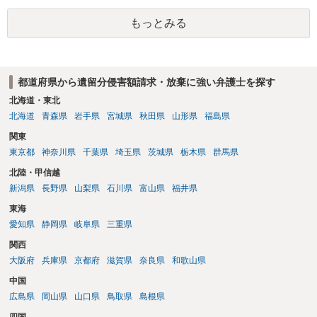
あるのかが重要です。奥様が何も署名していないのであれば、遺留分
以前に、法定相続分や遺産分割未了の問題として整理すべき場合もあ
もっとみる
ります。 奥様において戸籍謄本、不動産登記簿、固定資産評価証明
書、遺言書の有無等を確認し、弁護士に個別に相談した方がよいと思
われます。
都道府県から遺留分侵害額請求・放棄に強い弁護士を探す
北海道・東北
北海道
青森県
岩手県
宮城県
秋田県
山形県
福島県
関東
東京都
神奈川県
千葉県
埼玉県
茨城県
栃木県
群馬県
北陸・甲信越
新潟県
長野県
山梨県
石川県
富山県
福井県
東海
愛知県
静岡県
岐阜県
三重県
関西
大阪府
兵庫県
京都府
滋賀県
奈良県
和歌山県
中国
広島県
岡山県
山口県
鳥取県
島根県