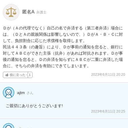
匿名A
弁護士
Ｄが（Ａの代理でなく）自己の名で弁済する（第三者弁済）場合に
は、（ＤとＡの親族関係は影響しないので、）ＤがＡ・Ｂ・Ｃに対
して、負担割合に応じた求償権を取得します。

民法４４３条（の趣旨）により、Ｄが事前の通知を怠ると、銀行に
対してＡＢＣができた主張（抗弁）があれば対抗されます。Ｄが事
後の通知を怠ると、Ｄの弁済を知らずにＡＢＣが二重に弁済した場
合に、そちらの弁済を有効にできてしまいます。
2023年6月11日 20:20
役に立った
1
ajtm
さん
ご親切にありがとうございます!
2023年6月11日 20:25