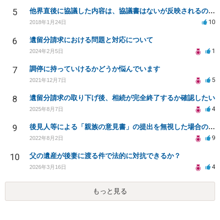
5
他界直後に協議した内容は、協議書はないが反映されるのでしょうか？
10
2018年1月24日
6
遺留分請求における問題と対応について
1
2024年2月5日
7
調停に持っていけるかどうか悩んでいます
5
2021年12月7日
8
遺留分請求の取り下げ後、相続が完全終了するか確認したい
4
2025年8月7日
9
後見人等による「親族の意見書」の提出を無視した場合のデメリットと今後に関して
9
2022年8月2日
10
父の遺産が後妻に渡る件で法的に対抗できるか？
4
2026年3月16日
もっと見る