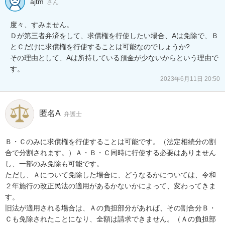
ajtm
さん
度々、すみません。

Ｄが第三者弁済をして、求償権を行使したい場合、Aは免除で、Ｂ
とＣだけに求償権を行使することは可能なのでしょうか?

その理由として、Aは所持している預金が少ないからという理由で
す。
2023年6月11日 20:50
匿名A
弁護士
Ｂ・Ｃのみに求償権を行使することは可能です。（法定相続分の割
合で分割されます。）Ａ・Ｂ・Ｃ同時に行使する必要はありません
し、一部のみ免除も可能です。

ただし、Ａについて免除した場合に、どうなるかについては、令和
２年施行の改正民法の適用があるかないかによって、変わってきま
す。

旧法が適用される場合は、Ａの負担部分があれば、その割合分Ｂ・
Ｃも免除されたことになり、全額は請求できません。（Ａの負担部