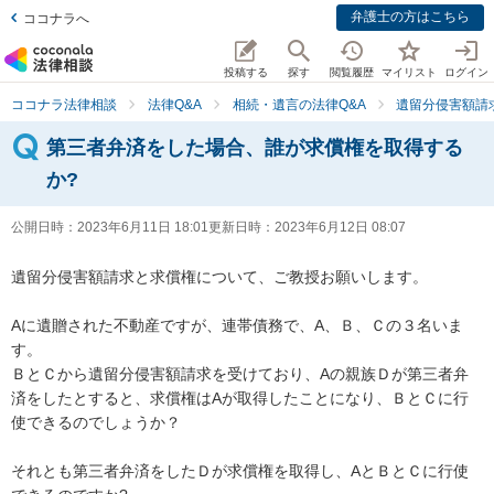
弁護士の方はこちら
ココナラへ
投稿する
探す
閲覧履歴
マイリスト
ログイン
ココナラ法律相談
法律Q&A
相続・遺言の法律Q&A
遺留分侵害額請
第三者弁済をした場合、誰が求償権を取得する
か?
公開日時：
2023年6月11日 18:01
更新日時：
2023年6月12日 08:07
遺留分侵害額請求と求償権について、ご教授お願いします。

Aに遺贈された不動産ですが、連帯債務で、A、Ｂ、Ｃの３名いま
す。

ＢとＣから遺留分侵害額請求を受けており、Aの親族Ｄが第三者弁
済をしたとすると、求償権はAが取得したことになり、ＢとＣに行
使できるのでしょうか？

それとも第三者弁済をしたＤが求償権を取得し、AとＢとＣに行使