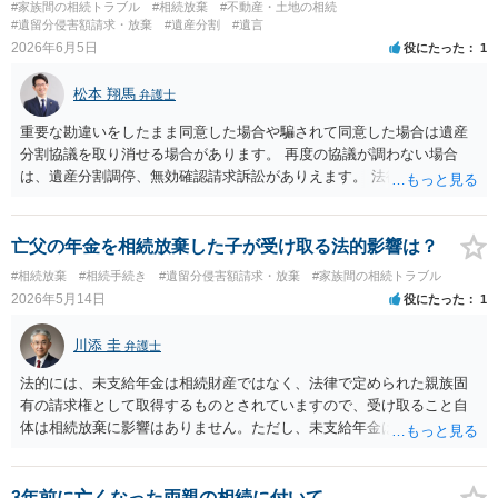
#家族間の相続トラブル
#相続放棄
#不動産・土地の相続
#遺留分侵害額請求・放棄
#遺産分割
#遺言
2026年6月5日
役にたった
1
松本 翔馬
弁護士
重要な勘違いをしたまま同意した場合や騙されて同意した場合は遺産
分割協議を取り消せる場合があります。 再度の協議が調わない場合
は、遺産分割調停、無効確認請求訴訟がありえます。 法律事務所で個
別に相談されると良いでしょう。
亡父の年金を相続放棄した子が受け取る法的影響は？
#相続放棄
#相続手続き
#遺留分侵害額請求・放棄
#家族間の相続トラブル
2026年5月14日
役にたった
1
川添 圭
弁護士
法的には、未支給年金は相続財産ではなく、法律で定められた親族固
有の請求権として取得するものとされていますので、受け取ること自
体は相続放棄に影響はありません。ただし、未支給年金は年金受給口
座へ振り込まれることが多く、もしそうなった場合、それをそもそも
引き出せるのか、引き出せたとして法定単純承認と誤解されて債権者
から相続放棄を争われるリスクをどう受け止めるか、といった問題だ
3年前に亡くなった両親の相続に付いて