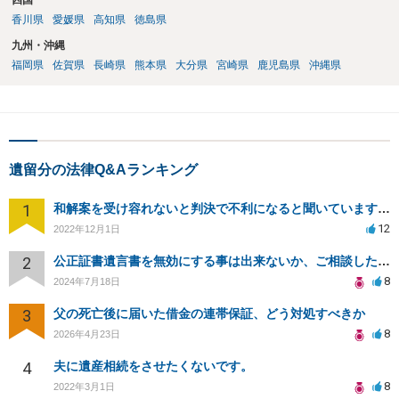
四国
香川県
愛媛県
高知県
徳島県
九州・沖縄
福岡県
佐賀県
長崎県
熊本県
大分県
宮崎県
鹿児島県
沖縄県
遺留分の法律Q&Aランキング
1
和解案を受け容れないと判決で不利になると聞いていますが実際は如何なものでしょうか？
12
2022年12月1日
2
公正証書遺言書を無効にする事は出来ないか、ご相談したいです。
8
2024年7月18日
3
父の死亡後に届いた借金の連帯保証、どう対処すべきか
8
2026年4月23日
4
夫に遺産相続をさせたくないです。
8
2022年3月1日