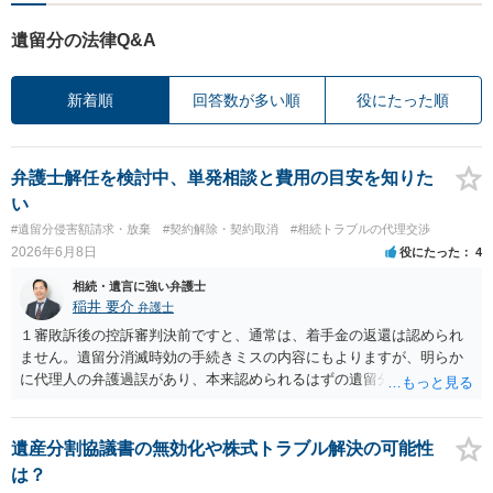
遺留分の法律Q&A
新着順
回答数が多い順
役にたった順
弁護士解任を検討中、単発相談と費用の目安を知りた
い
#遺留分侵害額請求・放棄
#契約解除・契約取消
#相続トラブルの代理交渉
2026年6月8日
役にたった
4
相続・遺言に強い弁護士
稲井 要介
弁護士
１審敗訴後の控訴審判決前ですと、通常は、着手金の返還は認められ
ません。遺留分消滅時効の手続きミスの内容にもよりますが、明らか
に代理人の弁護過誤があり、本来認められるはずの遺留分侵害額請求
ができなくなった場合は、代理人弁護士への損害賠償請求をすること
が考えられます。和解の余地があるかにもよりますが、このタイミン
グで中途解約しても、新たに受任してくれる弁護士がいるかどうか気
遺産分割協議書の無効化や株式トラブル解決の可能性
になるところです。弁護士に個別に相談した方が良いと思われます。
は？