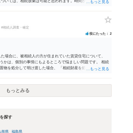
については、相続放棄は可能と思われます。時間が思った以上に
類を確認し、印紙と共に家庭裁判所に提出して相続放棄申述受
があります。その点是非御注意ください。
#相続人調査・確定
役にたった
2
れた場合に、被相続人の方が住まれていた賃貸住宅について、
うかは、個別の事情にもよるところで悩ましい問題です。 相続
置物を処分して明け渡した場合、 「相続財産を処分」したと評
応あるからです。 ただし、実際には、自宅内にめぼしい財産が
め、 解約をして鍵を返却してしまうというケースもそれなりに
どは現に保管されているのであれば、 そのまま保管されておい
もっとみる
相続放棄された場合には、相続財産清算人が選任される場合があ
でいただくことになります。 ちなみに前提として、お母様のお
、姪）にはそもそも相続権は発生しないので、甥姪の方々は相続
にお答えができずに申し訳ありませんが、以上ご参考にしていた
を探す
山形県
福島県