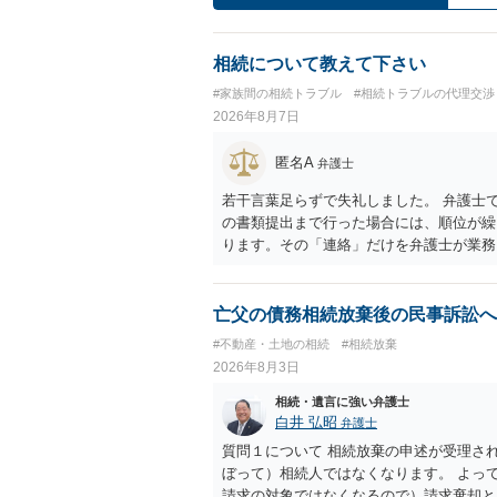
相続について教えて下さい
#家族間の相続トラブル
#相続トラブルの代理交渉
2026年8月7日
匿名A
弁護士
若干言葉足らずで失礼しました。 弁護士
の書類提出まで行った場合には、順位が繰
ります。その「連絡」だけを弁護士が業務
亡父の債務相続放棄後の民事訴訟へ
#不動産・土地の相続
#相続放棄
2026年8月3日
相続・遺言に強い弁護士
白井 弘昭
弁護士
質問１について 相続放棄の申述が受理さ
ぼって）相続人ではなくなります。 よっ
請求の対象ではなくなるので）請求棄却と