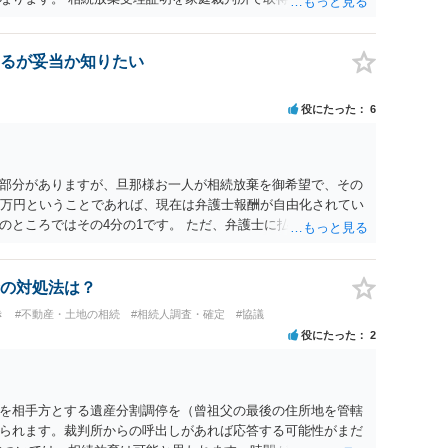
。 質問２について 請求棄却を求める答弁書を提出すれば、第
の日は差支え（用事があり出席できない）との記載で十分で
で、ｍｉｎｔｓでの提出の必要は無いと思います。郵送（期限ま
るが妥当か知りたい
書面記載の裁判所書記官にお問い合わせください。 以上、ご参
役にたった
6
部分がありますが、旦那様お一人が相続放棄を御希望で、その
0万円ということであれば、現在は弁護士報酬が自由化されてい
のところではその4分の1です。 ただ、弁護士に払う手数料とは
になりますので、その費用も支払うべきものとして頭に置いて
士に対する手数料ですが、旦那様の収入や財産にもよりますが、
を予約して受任してもらうのが一番安上がりでしょう。数万円
の対処法は？
スは予約が取りづらい（希望者が多く予約できてもしばらく先に
き
#不動産・土地の相続
#相続人調査・確定
#協議
のことを考えると、来週早々すぐにでも御連絡する方が良いで
役にたった
2
い、あるいは時間がない等であれば、相続を取扱分野としている
わせてみることです。相続を扱う弁護士でも相続放棄は比較的安
向きに受けてくれないところもあるようです。 複数の法律事務
安いところでやってもらうことに決めれば、キューちゃんママ
を相手方とする遺産分割調停を（曾祖父の最後の住所地を管轄
はないでしょうか。 あるいは相続放棄であれば御自分でできな
られます。裁判所からの呼出しがあれば応答する可能性がまだ
のは戸籍等の取得費用と印紙代だけとなります。家庭裁判所の