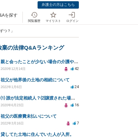
弁護士の方はこちら
&Aを探す
閲覧履歴
マイリスト
ログイン
分ずつ？」
放棄の法律Q&Aランキング
親と会ったことが少ない場合の介護や相続の義務について
42
2020年12月14日
祖父が他界後の土地の相続について
24
2022年1月6日
⑴ 誰が法定相続人？⑵譲渡された場合の税金？⑶相続放棄後同じ不動産を相続できない？⑷借金返済義務は？
16
2020年6月23日
祖父の医療費未払いについて
7
2022年3月16日
貸してた土地に住んでいた人が入所。