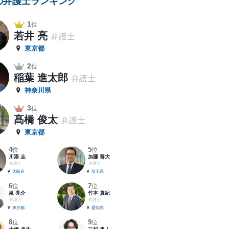
の弁護士ランキング
1
位
若井 亮
弁護士
東京都
2
位
稲葉 進太郎
弁護士
神奈川県
3
位
髙橋 俊太
弁護士
東京都
4
5
位
位
川添 圭
加藤 善大
弁護士
弁護士
大阪府
埼玉県
6
7
位
位
泉 亮介
竹本 真紀
弁護士
弁護士
東京都
愛知県
8
9
位
位