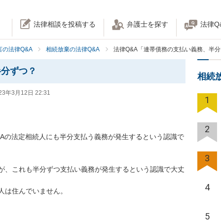
法律相談を投稿する
弁護士を探す
法律Q
の法律Q&A
相続放棄の法律Q&A
法律Q&A「連帯債務の支払い義務、半
半分ずつ？
相続
23年3月12日 22:31
1
2
、Aの法定相続人にも半分支払う義務が発生するという認識で
3
が、これも半分ずつ支払い義務が発生するという認識で大丈
4
人は住んでいません。
5