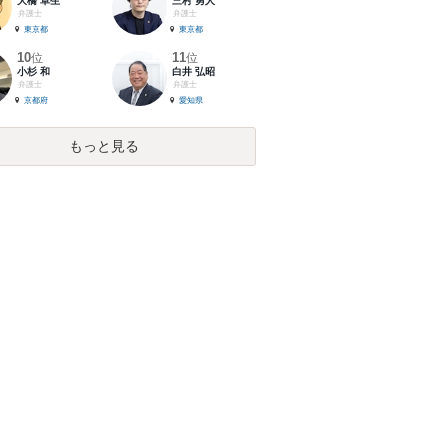
大橋 卓生
三村 勇人
弁護士
弁護士
東京都
東京都
10
11
位
位
小杉 和
白井 弘昭
弁護士
弁護士
京都府
愛知県
もっと見る