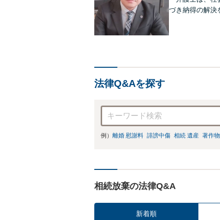
づき納得の解決
法律Q&Aを探す
例）
離婚 慰謝料
誹謗中傷
相続 遺産
著作物
相続放棄の法律Q&A
新着順