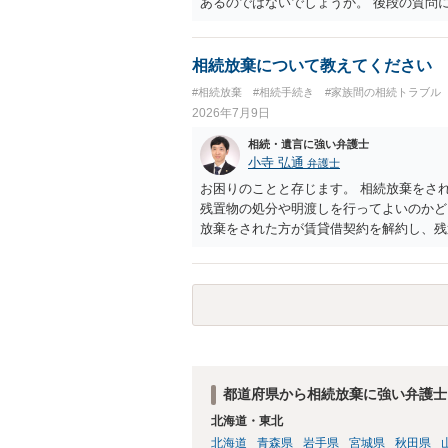
あるのではないでしょうか。 後段の質問
サイトから用紙を取得すると共に必要な書
ないので必要書類をてきぱきと揃える必要
理通知書を待つという流れになります。
相続放棄について教えてください
#相続放棄
#相続手続き
#家族間の相続トラブル
2026年7月9日
相続・遺言に強い弁護士
小寺 弘通
弁護士
お困りのことと存じます。 相続放棄をさ
残置物の処分や明渡しを行ってよいのかど
放棄をされた方が賃貸借契約を解約し、残
価され、相続放棄が無効となるリスクが一
なく、滞納賃料が増え続けるのを止めるた
あります。 また、お母様の通帳や印鑑な
た方が良いかと思います。 相続人全員が
り、 その場合には当該清算人に引き継い
姉さんがご存命である以上、 その子（甥
放棄は不要になると考えられます。 明確
だければ幸いです。
都道府県から相続放棄に強い弁護士
北海道・東北
北海道
青森県
岩手県
宮城県
秋田県