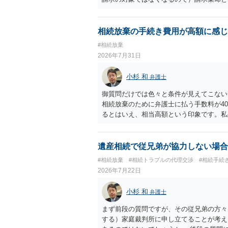
答弁書に添えて裁判所に提出してください
１回期日は出席する必要がありません。そ
す。 質問３について 弁護士ではないの
相続放棄の手続き費用が高額に感じ
でに届けばよい）で十分です。 詳細は、
#相続放棄
考まで。
2026年7月31日
小杉 和
弁護士
御質問だけでは色々と条件が見えてこない
相続放棄のために弁護士に払う手数料が4
るとはいえ、相当高額という印象です。私
別に戸籍の用意に一定の実費がかかること
おいてください。 話を元に戻して、弁護
法テラスに御連絡なさって弁護士との相談
遺産相続で従兄弟が協力しない場合
でやってくれるはずです。 ただ、法テラ
#相続放棄
#相続トラブルの代理交渉
#相続手続
なる）ようですので、比較的短い熟慮期間
2026年7月22日
しょう。 もし法テラスが御利用になれな
弁護士を適宜探し（WEB等で）、問い合
小杉 和
弁護士
価な手数料でのお仕事になるのであまり前
所に聞いて（相見積もりをとって）、一番
まず前段の質問ですが、その従兄弟の方々
さんの御希望をかなえることができるので
する）家庭裁判所に申し立てることが考え
くもないとは思います。その場合、かかる