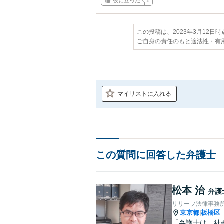
役に立った
1
この投稿は、2023年3月12日
ご自身の責任のもと適法性・有
マイリストに入れる
この質問に回答した弁護士
松本 治
弁護
リリーフ法律事務
東京都
板橋区
|
「弁護士は、社