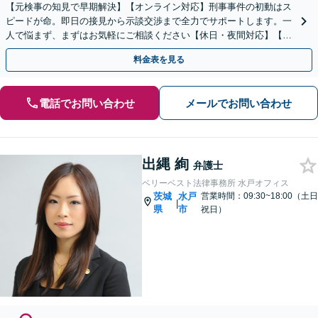
【元検事の知見で早期解決】【オンライン対応】刑事事件の初動はス
ピードが命。即日の接見から示談交渉まで全力でサポートします。一
人で悩まず、まずはお気軽にご相談ください【休日・夜間対応】【英
語・ベトナム語対応可】
料金表を見る
電話でお問い合わせ
メールでお問い合わせ
出縄 絢
弁護士
ベリーベスト法律事務所 水戸オフィス
茨城
水戸
営業時間：09:30~18:00（土日
|
県
市
祝日）