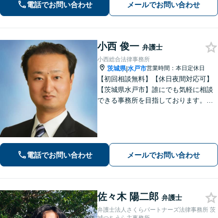
電話でお問い合わせ
メールでお問い合わせ
い。🔷遺産相続問題・離婚問題・男女
トラブル・交通事故・企業法務等幅広
く対応可能
小西 俊一
弁護士
小西総合法律事務所
茨城県
水戸市
営業時間：本日定休日
|
【初回相談無料】【休日夜間対応可】
【茨城県水戸市】誰にでも気軽に相談
できる事務所を目指しております。依
頼者の方の費用対効果の観点からもご
納得の行くまでご説明をいたします。
お困りのことがございましたらお気軽
にご相談ください。
電話でお問い合わせ
メールでお問い合わせ
佐々木 陽二郎
弁護士
弁護士法人さくらパートナーズ法律事務所 茨