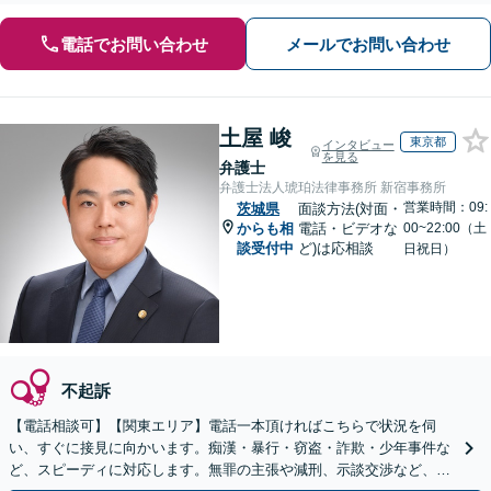
電話でお問い合わせ
メールでお問い合わせ
土屋 峻
東京都
インタビュー
を見る
弁護士
弁護士法人琥珀法律事務所 新宿事務所
営業時間：09:
茨城県
面談方法(対面・
からも相
電話・ビデオな
00~22:00（土
談受付中
ど)は応相談
日祝日）
不起訴
【電話相談可】【関東エリア】電話一本頂ければこちらで状況を伺
い、すぐに接見に向かいます。痴漢・暴行・窃盗・詐欺・少年事件な
ど、スピーディに対応します。無罪の主張や減刑、示談交渉など、お