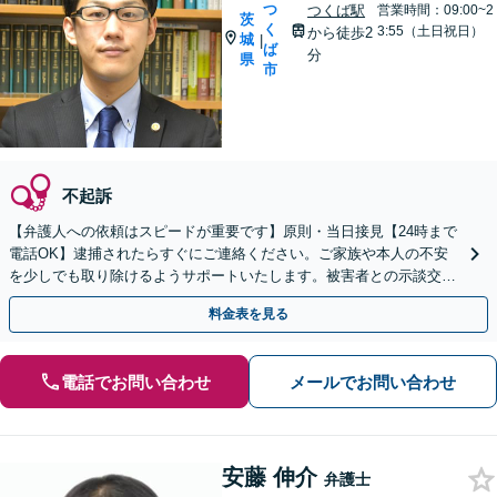
つ
つくば駅
営業時間：09:00~2
茨
く
3:55（土日祝日）
から徒歩2
城
|
ば
分
県
市
不起訴
【弁護人への依頼はスピードが重要です】原則・当日接見【24時まで
電話OK】逮捕されたらすぐにご連絡ください。ご家族や本人の不安
を少しでも取り除けるようサポートいたします。被害者との示談交渉
もお任せください。
料金表を見る
電話でお問い合わせ
メールでお問い合わせ
安藤 伸介
弁護士