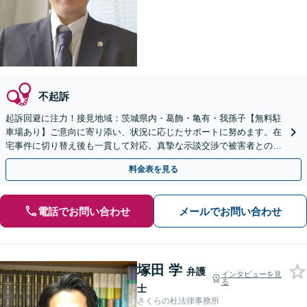
不起訴
起訴回避に注力！接見地域：茨城県内・葛飾・亀有・我孫子【無料駐
車場あり】ご意向に寄り添い、状況に応じたサポートに努めます。在
宅事件に切り替え後も一貫して対応。真摯な示談交渉で被害者との和
解を目指します【夜間休日対応】【土浦駅よりバス10分】
料金表を見る
電話でお問い合わせ
メールでお問い合わせ
塚田 学
弁護
インタビューを見
る
士
さくらの杜法律事務所