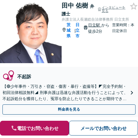
田中 佑樹
弁
インタビューを
見る
護士
弁護士法人長瀬総合法律事務所 日立支所
茨
日
日立駅
から
営業時間：本
城
立
|
日定休日
徒歩2分
県
市
不起訴
【🔴少年事件・万引き・窃盗・傷害・暴行・盗撮等】◤完全予約制・
初回法律相談無料◢ 刑事弁護は迅速な弁護活動を行うことによって、
不起訴処分を獲得したり、冤罪を防止したりできることが期待できま
す。可能な限り当日のご相談にも対応いたします。
料金表を見る
電話でお問い合わせ
メールでお問い合わせ