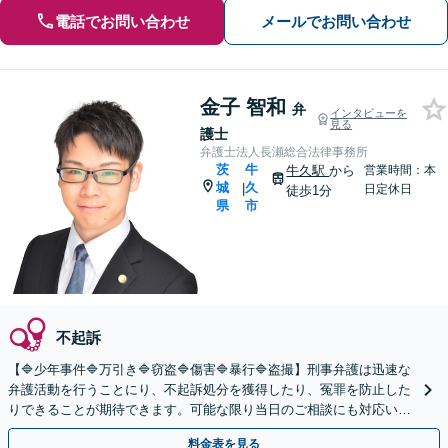
電話でお問い合わせ
メールでお問い合わせ
金子 智和
弁
インタビューを
見る
護士
弁護士法人長瀬総合法律事務所
茨
牛
牛久駅
から
営業時間：本
城
久
|
日定休日
徒歩1分
県
市
不起訴
【🔷少年事件🔷万引き🔷窃盗🔷傷害🔷暴行🔷盗撮】刑事弁護は迅速な
弁護活動を行うことにり、不起訴処分を獲得したり、冤罪を防止した
りできることが期待できます。可能な限り当日のご相談にも対応いた
します。◤完全予約制・初回法律相談無料◢
料金表を見る