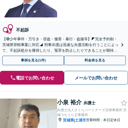
不起訴
【🔴少年事件・万引き・窃盗・傷害・暴行・盗撮等】◤完全予約制・
茨城県管轄事案に対応◢ 刑事弁護は迅速な弁護活動を行うことによっ
て、不起訴処分を獲得したり、冤罪を防止したりできることが期待で
きます。可能な限り当日のご相談にも対応いたします。
事例を見る(1件)
料金表を見る
電話でお問い合わせ
メールでお問い合わせ
小泉 裕介
弁護士
弁護士法人さくらパートナーズ法律事務所 茨
城つちうら主事務所
茨城県
土浦市
営業時間：本日定休日
|