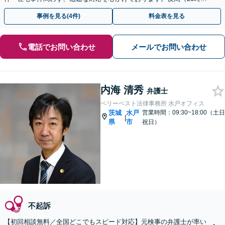
で）休日のご相談にも対応しています。
事例を見る(4件)
料金表を見る
電話でお問い合わせ
メールでお問い合わせ
内海 清秀
弁護士
ベリーベスト法律事務所 水戸オフィス
茨城
水戸
営業時間：09:30~18:00（土日
|
県
市
祝日）
不起訴
【初回相談無料／全国どこでもスピード対応】元検事の弁護士が率い