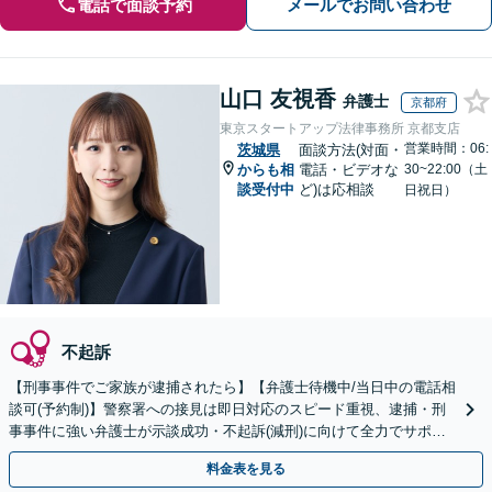
電話で面談予約
メールでお問い合わせ
山口 友視香
弁護士
京都府
東京スタートアップ法律事務所 京都支店
営業時間：06:
茨城県
面談方法(対面・
からも相
電話・ビデオな
30~22:00（土
談受付中
ど)は応相談
日祝日）
不起訴
【刑事事件でご家族が逮捕されたら】【弁護士待機中/当日中の電話相
談可(予約制)】警察署への接見は即日対応のスピード重視、逮捕・刑
事事件に強い弁護士が示談成功・不起訴(減刑)に向けて全力でサポー
トします。【加害者側の相談専門】
料金表を見る