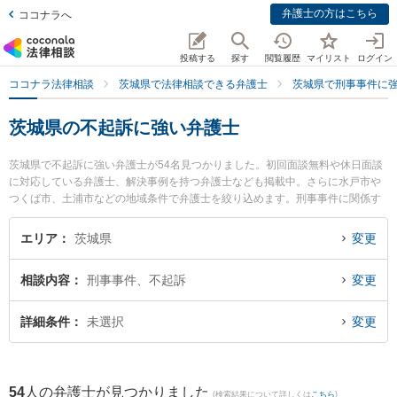
弁護士の方はこちら
ココナラへ
投稿する
探す
閲覧履歴
マイリスト
ログイン
ココナラ法律相談
茨城県で法律相談できる弁護士
茨城県で刑事事件に
茨城県の不起訴に強い弁護士
茨城県で不起訴に強い弁護士が54名見つかりました。初回面談無料や休日面談
に対応している弁護士、解決事例を持つ弁護士なども掲載中。さらに水戸市や
つくば市、土浦市などの地域条件で弁護士を絞り込めます。刑事事件に関係す
る加害者側や少年事件、再犯・前科あり等の細かな分野での絞り込み検索もで
き便利です。特に弁護士法人長瀬総合法律事務所 水戸支所の斉藤 雄祐弁護士や
エリア
茨城県
変更
弁護士法人長瀬総合法律事務所の金子 智和弁護士、市川法律事務所の吉津 和輝
弁護士のプロフィール情報や弁護士費用、強みなどが注目されています。『茨
相談内容
刑事事件、不起訴
変更
城県で土日や夜間に発生した不起訴のトラブルを今すぐに弁護士に相談した
い』『不起訴のトラブル解決の実績豊富な近くの弁護士を検索したい』『初回
相談無料で不起訴を法律相談できる茨城県内の弁護士に相談予約したい』など
詳細条件
未選択
変更
でお困りの相談者さんにおすすめです。
54
人の弁護士が見つかりました
(検索結果について詳しくは
こちら
)