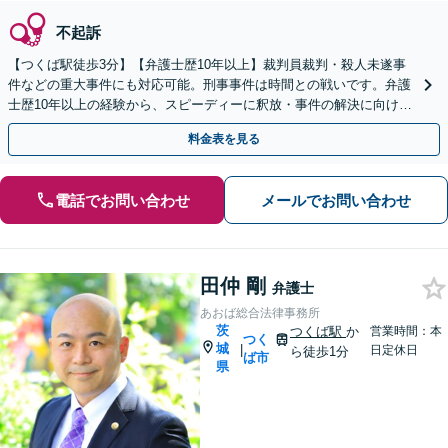
不起訴
【つくば駅徒歩3分】【弁護士歴10年以上】裁判員裁判・殺人未遂事
件などの重大事件にも対応可能。刑事事件は時間との戦いです。弁護
士歴10年以上の経験から、スピーディーに釈放・事件の解決に向けて
動きます！【夜間・休日の相談可能】
料金表を見る
電話でお問い合わせ
メールでお問い合わせ
田仲 剛
弁護士
あおば総合法律事務所
茨
つくば駅
か
営業時間：本
つく
城
|
日定休日
ら徒歩1分
ば市
県