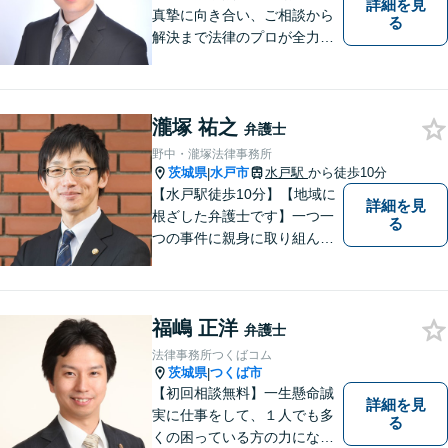
詳細を見
真摯に向き合い、ご相談から
る
解決まで法律のプロが全力で
サポートいたします。早期対
応で解決スピードUP！誠実さ
と経験で支えます。🔷不安な
瀧塚 祐之
日々を終わらせるために安心
弁護士
の第一歩を踏み出しましょ
野中・瀧塚法律事務所
う。お気軽にお問い合わせく
茨城県
水戸市
水戸駅
から徒歩10分
|
ださい。
【水戸駅徒歩10分】【地域に
詳細を見
根ざした弁護士です】一つ一
る
つの事件に親身に取り組んで
いくことを心がけています。
【開設55年以上の法律事務
所】相談者の意向をきちんと
福嶋 正洋
把握した上で、正当な権利を
弁護士
守るために丁寧な対応を致し
法律事務所つくばコム
ます。
茨城県
つくば市
|
【初回相談無料】一生懸命誠
詳細を見
実に仕事をして、１人でも多
る
くの困っている方の力にな