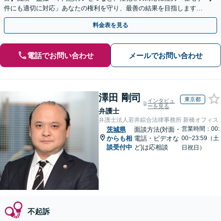
件にも適切に対応」あなたの権利を守り、最善の結果を目指します
「少年事件の実績多数／少年の特性を考慮した適切な対応」
料金表を見る
電話でお問い合わせ
メールでお問い合わせ
澤田 剛司
東京都
インタビュ
ーを見る
弁護士
弁護士法人若井綜合法律事務所 新橋オフィス
営業時間：00:
茨城県
面談方法(対面・
からも相
電話・ビデオな
00~23:59（土
談受付中
ど)は応相談
日祝日）
不起訴