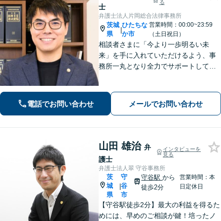
る
士
弁護士法人片岡総合法律事務所
茨城
ひたちな
営業時間：00:00~23:59
|
県
か市
（土日祝日）
相談者さまに「今より一歩明るい未
来」を手に入れていただけるよう、事
務所一丸となり全力でサポートしてま
いります。独自の経営顧問サービスを
提供する企業法務／税理士の資格を活
かした相続関連業務／交通事故などに
電話でお問い合わせ
メールでお問い合わせ
幅広く対応します【初回相談無料】
【土日祝対応可】
山田 雄治
弁
インタビューを
見る
護士
弁護士法人翠 守谷事務所
茨
守
守谷駅
から
営業時間：本
城
谷
|
日定休日
徒歩2分
県
市
【守谷駅徒歩2分】最大の利益を得るた
めには、早めのご相談が鍵！培ったノ