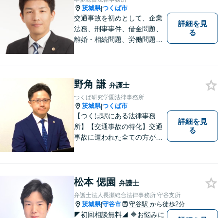
茨城県
つくば市
|
交通事故を初めとして、企業
詳細を見
法務、刑事事件、借金問題、
る
離婚・相続問題、労働問題そ
の他幅広い事件に対応してお
ります。 皆様にとって最良の
結果をご提供できるよう、誠
実・迅速・丁寧な事件処理を
野角 謙
弁護士
心掛けています。
つくば研究学園法律事務所
茨城県
つくば市
|
【つくば駅にある法律事務
詳細を見
所】【交通事故の特化】交通
る
事故に遭われた全ての方が適
切な補償を受けられるよう、
弁護士として全力でサポート
させていただきます。コミュ
ニケーションを大切にし、最
松本 偲園
弁護士
善の解決へと導きます。
弁護士法人長瀬総合法律事務所 守谷支所
茨城県
守谷市
守谷駅
から徒歩2分
|
◤初回相談無料◢ 🔷お悩みに