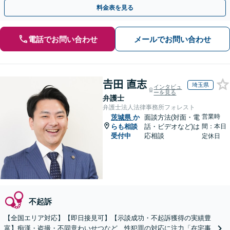
任せください【休日・夜間相談可】
料金表を見る
電話でお問い合わせ
メールでお問い合わせ
𠮷田 直志
埼玉県
インタビュ
ーを見る
弁護士
弁護士法人法律事務所フォレスト
営業時
茨城県
か
面談方法(対面・電
らも相談
話・ビデオなど)は
間：本日
受付中
応相談
定休日
不起訴
【全国エリア対応】【即日接見可】【示談成功・不起訴獲得の実績豊
富】痴漢・盗撮・不同意わいせつなど、性犯罪の対応に注力「在宅事