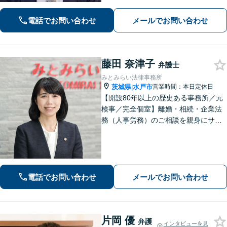
対応できます
電話でお問い合わせ
メールでお問い合わせ
藤田 奈津子
弁護士
みとみらい法律事務所
茨城県
水戸市
営業時間：本日定休日
|
【開設80年以上の歴史ある事務所／元
検事／完全個室】離婚・相続・企業法
務（人事労務）のご相談を親身にサポ
ートいたします。相続・離婚など家族
に関する問題の実績豊富／協議・調
停・訴訟まで円滑に対応／人事労務を
中心とした企業法務に対応
電話でお問い合わせ
メールでお問い合わせ
片岡 優
弁護
インタビューを見