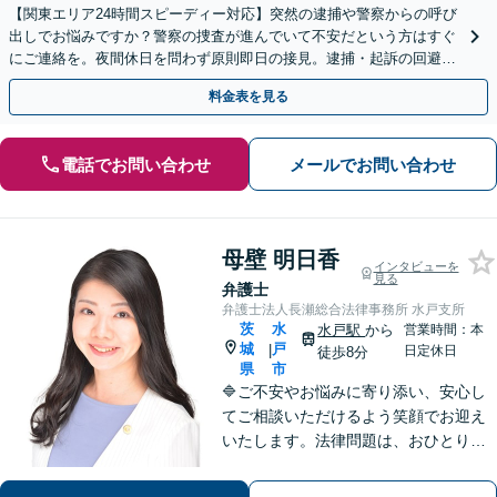
【関東エリア24時間スピーディー対応】突然の逮捕や警察からの呼び
出しでお悩みですか？警察の捜査が進んでいて不安だという方はすぐ
にご連絡を。夜間休日を問わず原則即日の接見。逮捕・起訴の回避に
向けて全力でサポートいたします。【初回相談無料】
料金表を見る
電話でお問い合わせ
メールでお問い合わせ
母壁 明日香
インタビューを
見る
弁護士
弁護士法人長瀬総合法律事務所 水戸支所
茨
水
水戸駅
から
営業時間：本
城
戸
|
日定休日
徒歩8分
県
市
🔷ご不安やお悩みに寄り添い、安心し
てご相談いただけるよう笑顔でお迎え
いたします。法律問題は、おひとりで
悩まずに、お気軽にお問い合わせいた
だき、まずは弁護士へご相談くださ