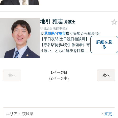
り、依頼者から感謝されるよ
うな弁護士像を理想としてき
ました。弁護士に相談すべき
事案かどうかも含め、私が親
地引 雅志
弁護士
切・丁寧にご対応致します。
守谷総合法律事務所
ぜひご相談ください。
茨城県
守谷市
守谷駅
から徒歩4分
|
【平日夜間/土日祝日相談可】
詳細を見
【守谷駅徒歩4分】依頼者に寄
る
り添い、ともに解決を目指し
ます。
1ページ目
前へ
次へ
(2ページ中)
エリア
茨城県
変更