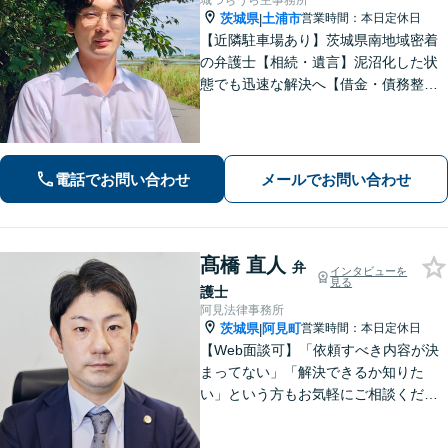
城つちうら主事務所
茨城県
土浦市
営業時間：本日定休日
|
【近隣駐車場あり】茨城県南地域密着
の弁護士【相続・遺言】泥沼化した状
態でも迅速な解決へ【借金・債務整
理】個人法人問わず債務整理に尽力。
一つひとつの問題に真摯に向き合いま
す。【初回面談無料】【法テラス利用
可】【休日・夜間対応可】
電話でお問い合わせ
メールでお問い合わせ
髙橋 直人
弁
インタビューを
見る
護士
阿見法律事務所
茨城県
阿見町
営業時間：本日定休日
|
【Web面談可】「依頼すべき内容が決
まってない」「解決できるか知りた
い」という方もお気軽にご相談くださ
い【阿見町役場近く】相続問題、 交通
事故、 借金問題、 企業法務など幅広く