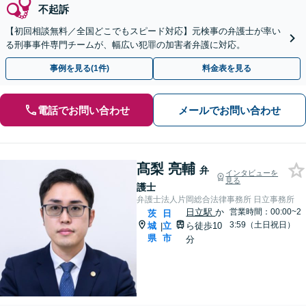
不起訴
【初回相談無料／全国どこでもスピード対応】元検事の弁護士が率い
る刑事事件専門チームが、幅広い犯罪の加害者弁護に対応。
事例を見る(1件)
料金表を見る
電話でお問い合わせ
メールでお問い合わせ
髙梨 亮輔
弁
インタビューを
見る
護士
弁護士法人片岡総合法律事務所 日立事務所
日立駅
か
営業時間：00:00~2
茨
日
3:59（土日祝日）
城
立
ら徒歩10
|
県
市
分