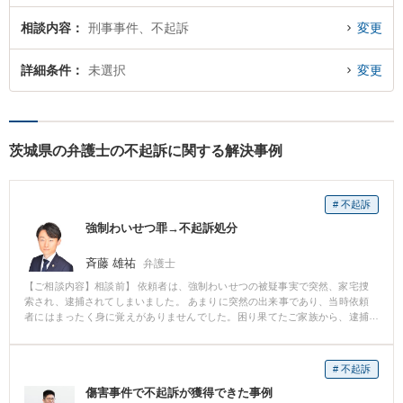
相談内容
刑事事件、不起訴
変更
詳細条件
未選択
変更
茨城県の弁護士の不起訴に関する解決事例
# 不起訴
強制わいせつ罪→不起訴処分
斉藤 雄祐
弁護士
【ご相談内容】相談前】 依頼者は、強制わいせつの被疑事実で突然、家宅捜
索され、逮捕されてしまいました。 あまりに突然の出来事であり、当時依頼
者にはまったく身に覚えがありませんでした。困り果てたご家族から、逮捕
当日に当事務所にご依頼がありました。 【相談後】 当事務所は受任後、ただ
ちに接見に赴いて事情を伺ったところ、以前に酔って女性にからんだ件を問
題視されていることが判明しました。 会社でもエース級の活躍をしていた依
# 不起訴
頼者は、大事になる前に一刻も早く会社に戻ることを切望していました。 依
傷害事件で不起訴が獲得できた事例
頼者のご要望を受け、私たち弁護士が連日、深夜の接見を重ねて依頼者の不