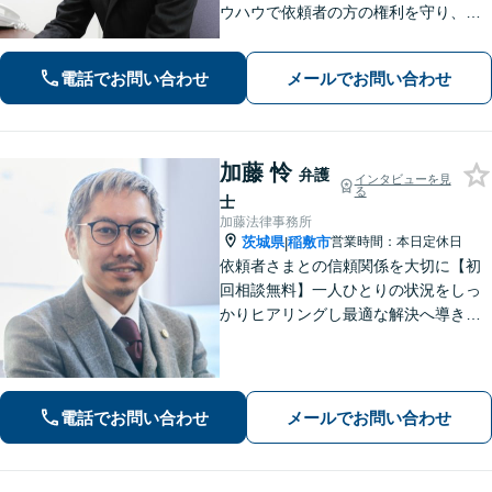
ウハウで依頼者の方の権利を守り、最
上のリーガルサービスをお届けしま
す。借金、遺言相続、離婚、企業法務
電話でお問い合わせ
メールでお問い合わせ
その他どんな相談でも受け付けます。
加藤 怜
弁護
インタビューを見
る
士
加藤法律事務所
茨城県
稲敷市
営業時間：本日定休日
|
依頼者さまとの信頼関係を大切に【初
回相談無料】一人ひとりの状況をしっ
かりヒアリングし最適な解決へ導きま
す／離婚・相続・交通事故・債務整
理・企業法務・個人事業など幅広く対
応／見通しや方針を明確に提案／弁護
士費用もわかりやすく説明【夜間相談
電話でお問い合わせ
メールでお問い合わせ
可】