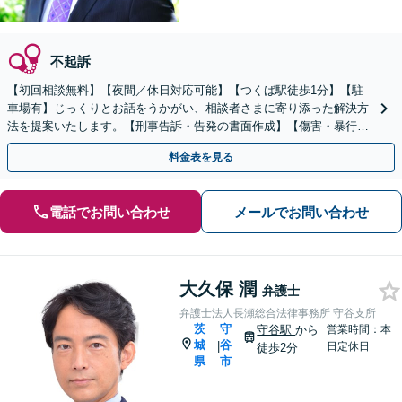
不起訴
【初回相談無料】【夜間／休日対応可能】【つくば駅徒歩1分】【駐
車場有】じっくりとお話をうかがい、相談者さまに寄り添った解決方
法を提案いたします。【刑事告訴・告発の書面作成】【傷害・暴行・
窃盗・詐欺・覚せい剤】【私選・国選弁護人を数多く経験】
料金表を見る
電話でお問い合わせ
メールでお問い合わせ
大久保 潤
弁護士
弁護士法人長瀬総合法律事務所 守谷支所
茨
守
守谷駅
から
営業時間：本
城
谷
|
日定休日
徒歩2分
県
市