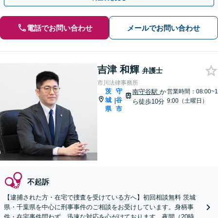
電話でお問い合わせ
メールでお問い合わせ
吉津 和輝
弁護士
市川法律事務所
茨
守
南守谷駅
か
営業時間：08:00~1
城
谷
|
9:00（土曜日）
ら徒歩10分
県
市
不起訴
【逮捕された方・在宅で捜査を受けている方へ】初回相談無料 茨城
県・千葉県を中心に刑事事件のご相談をお受けしています。身柄事
件・在宅事件問わず、迅速な対応を心がけております。夜間（20時ま