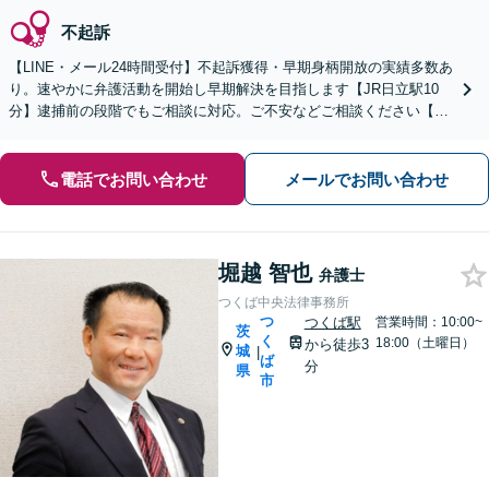
不起訴
【LINE・メール24時間受付】不起訴獲得・早期身柄開放の実績多数あ
り。速やかに弁護活動を開始し早期解決を目指します【JR日立駅10
分】逮捕前の段階でもご相談に対応。ご不安などご相談ください【土
日祝対応可】解決まで事務所一丸で徹底サポート
電話でお問い合わせ
メールでお問い合わせ
堀越 智也
弁護士
つくば中央法律事務所
つ
つくば駅
営業時間：10:00~
茨
く
18:00（土曜日）
から徒歩3
城
|
ば
分
県
市