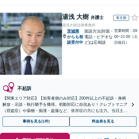
湯浅 大樹
弁護士
東京都
湯浅大樹法律事務所
営業時間：09:
茨城県
面談方法(対面・
からも相
電話・ビデオな
00~21:00（土
談受付中
ど)は応相談
日祝日）
不起訴
【関東エリア対応】【加害者側のみ対応】200件以上の不起訴・身柄
解放・示談・執行猶予を獲得。初動対応に自信あり！クレプトマニア
（窃盗症）や薬物・痴漢・盗撮など、依存症の方にも注力。当日土日
祝対応可。クリニックと連携し更生・治療までサポート
事例を見る(1件)
料金表を見る