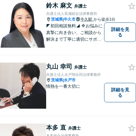
鈴木 麻文
弁護士
弁護士法人長瀬総合法律事務所
茨城県
牛久市
牛久駅
から徒歩1分
|
◤初回相談無料◢ 🔷お悩みに
詳細を見
真摯に向き合い、ご相談から
る
解決まで丁寧に適切にサポー
トいたします。誠実さと経験
で支えます。🔷不安な日々を
終わらせるために安心の第一
丸山 幸司
歩を踏み出しましょう。お気
弁護士
軽にお問い合わせください。
弁護士法人水戸翔合同法律事務所
茨城県
水戸市
|
情熱を一番大切に
詳細を見
る
本多 直
弁護士
本多総合法律事務所