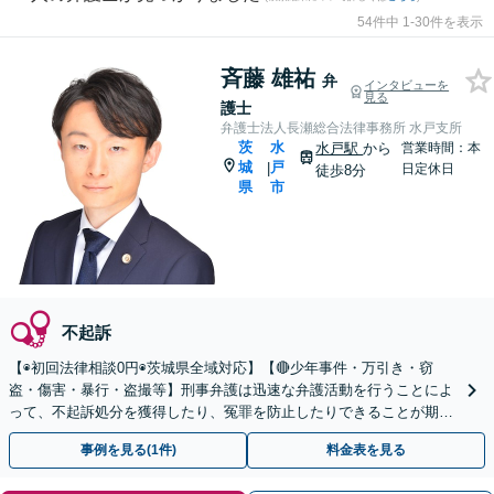
54件中 1-30件を表示
斉藤 雄祐
弁
インタビューを
見る
護士
弁護士法人長瀬総合法律事務所 水戸支所
茨
水
水戸駅
から
営業時間：本
城
戸
|
日定休日
徒歩8分
県
市
不起訴
【◉初回法律相談0円◉茨城県全域対応】【🔴少年事件・万引き・窃
盗・傷害・暴行・盗撮等】刑事弁護は迅速な弁護活動を行うことによ
って、不起訴処分を獲得したり、冤罪を防止したりできることが期待
できます。可能な限り当日のご相談にも対応いたします。
事例を見る(1件)
料金表を見る