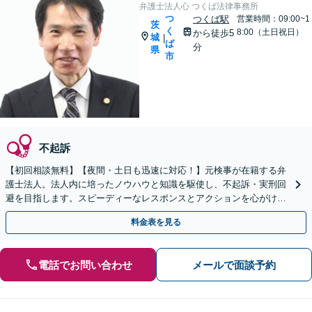
弁護士法人心 つくば法律事務所
つ
つくば駅
営業時間：09:00~1
茨
く
8:00（土日祝日）
から徒歩5
城
|
ば
分
県
市
不起訴
【初回相談無料】【夜間・土日も迅速に対応！】元検事が在籍する弁
護士法人。法人内に培ったノウハウと知識を駆使し、不起訴・実刑回
避を目指します。スピーディーなレスポンスとアクションを心がけ、
最善の解決を目指します【電話相談可】
料金表を見る
電話でお問い合わせ
メールで面談予約