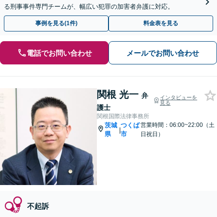
る刑事事件専門チームが、幅広い犯罪の加害者弁護に対応。
事例を見る(1件)
料金表を見る
電話でお問い合わせ
メールでお問い合わせ
関根 光一
弁
インタビューを
見る
護士
関根国際法律事務所
茨城
つくば
営業時間：06:00~22:00（土
|
県
市
日祝日）
不起訴