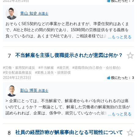
2022年3月19日
役にたった
7
青山 知史
弁護士
おそらくSES契約などの事案かと思われますが、準委任契約はあくま
で、A社とB社との間の契約であり、150時間の労務提供をする義務を
負っているのは、あくまでA社であり、ご相談者様ではありません。
また、有給休暇は労働者に認められた権利ですので、ご相談者様にお
いて、有給休暇の使用が制限されたり、また、休んだ分の労働を余計
に提供する義務はありません。 ご相談者様が有給休暇を使うことで、
7
不当解雇を主張し復職提示されたが意図は何か？
準委任契約上の労務提供時間を下回る恐れがある場合には、A社におい
て、代替要員を提供するなどすればよく、また、こうした有給休暇を
#労働・雇用契約違反
#不当解雇
#過労死
#退職理由(自己都合・会社都合)
支える体制を作ること自体、会社側の義務であるとも言えます。
#安全配慮義務違反
#業務上過失・損害賠償
2024年12月23日
役にたった
3
影山 博英
弁護士
> 企業にとっては、不当解雇で、解雇者からキバを向けられるのは痛
いのでしょうか？ 一般論として、解雇した労働者の解雇無効の主張が
認められれば、企業は、係争中、就労していなかった被解雇者の賃金
を遡って支払うことになるわけですから、その意味で、企業が係争を
続けることには小さくないリスクがあります。 したがって、どうして
も復職を受け入れられない事情がある場合や、よほど解雇の有効性に
8
社員の経歴詐称が解雇事由となる可能性について