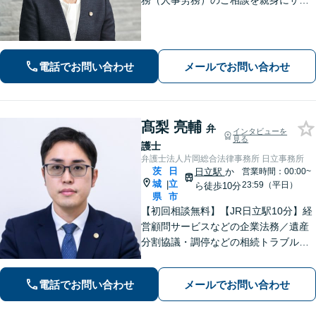
務（人事労務）のご相談を親身にサポ
ートいたします。相続・離婚など家族
に関する問題の実績豊富／協議・調
停・訴訟まで円滑に対応／人事労務を
中心とした企業法務に対応
電話でお問い合わせ
メールでお問い合わせ
髙梨 亮輔
弁
インタビューを
見る
護士
弁護士法人片岡総合法律事務所 日立事務所
茨
日
日立駅
か
営業時間：00:00~
城
立
|
23:59（平日）
ら徒歩10分
県
市
【初回相談無料】【JR日立駅10分】経
営顧問サービスなどの企業法務／遺産
分割協議・調停などの相続トラブルや
手続き／自己破産・任意整理など借金
問題を中心に、幅広くご相談を承りま
電話でお問い合わせ
メールでお問い合わせ
す【土日祝対応可】分かりやすく丁寧
な対応を心がけ、最善の解決を目指し