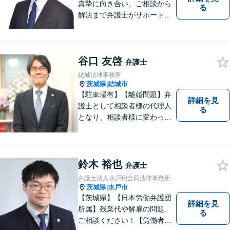
真摯に向き合い、ご相談から
る
解決まで弁護士がサポートい
たします。迅速対応・誠実さ
と経験で支えます。🔷不安な
日々を終わらせるために安心
谷口 友啓
の第一歩を踏み出しましょ
弁護士
う。お気軽にお問い合わせく
結城法律事務所
ださい。
茨城県
結城市
|
【駐車場有】【離婚問題】弁
詳細を見
護士として相談者様の代理人
る
となり、相談者様に変わって
対応し、後のトラブルを未然
に防ぎます。 易しい言葉で、
明確に判断をお示しし、問題
解決をサポートさせていただ
鈴木 裕也
弁護士
きますので、是非ご相談くだ
弁護士法人水戸翔合同法律事務所
さい。
茨城県
水戸市
|
【茨城県】【日本労働弁護団
詳細を見
所属】残業代や解雇の問題、
る
ご相談ください！【労働者側