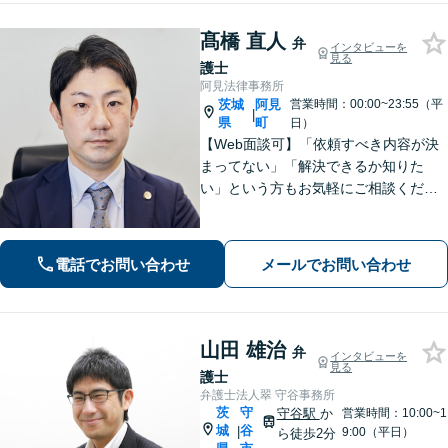
ます
髙橋 直人
弁
インタビューを
見る
護士
阿見法律事務所
茨城
阿見
営業時間：00:00~23:55（平
|
県
町
日）
【Web面談可】「依頼すべき内容が決
まってない」「解決できるか知りた
い」という方もお気軽にご相談くださ
い【阿見町役場近く】相続問題、 交通
事故、 借金問題、 企業法務など幅広く
対応できます
電話でお問い合わせ
メールでお問い合わせ
山田 雄治
弁
インタビューを
見る
護士
弁護士法人翠 守谷事務所
茨
守
守谷駅
か
営業時間：10:00~1
城
谷
|
9:00（平日）
ら徒歩2分