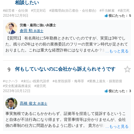
自信がある場合などは別として、解雇無効で被解雇者から争われた企
相談したい
業にとっては、復職を認めるなり、退職和解するなりして早期解決す
#経営者・会社側
#労災対応
#退職理由(自己都合・会社都合)
#不当解雇
#過労死
ることには、一定の合理性があるといえます。
2024年12月9日
役にたった
5
労働・雇用に強い弁護士
倉田 勲
弁護士
【質問1】 有名商社に5年勤務とされていたのですが、実質は3年でし
た。残りの2年はその前の業務委託のフリーの営業マン時代が足されて
おりました。これは重大な経歴詐称にはなりませんか？解雇は無理で
すか？ →勤続歴が５年か３年かで何かしらの大きな違いがあれば別で
すが、数年程度しか違いがないため、それのみをもって解雇を相当と
するほどの重大な経歴詐称と評価される可能性は低いとは思われま
9
何もしていないのに会社から訴えられそうです
す。どうしてもその社員に離職してほしいということであれば、解決
金を積んだ退職勧奨を含めて顧問弁護士とよくご相談ください。
#セクハラ
#未払い残業代請求
#名誉毀損罪・侮辱罪
#業務上過失・損害賠償
#安全配慮義務違反
#過労死
2023年10月12日
役にたった
3
髙橋 俊太
弁護士
事実無根であるにもかかわらず、証拠等を捏造して提訴するというこ
と自体が不法行為になり得ます。背景事情等は分かりませんが、会社
側の牽制の仕方に問題があるように思います。 貴方が依頼している弁
護士から通知文を送ったということなので、その弁護士と具体的に打