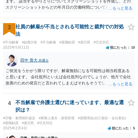
ます。 該当するやりとりについてスクリーンショットを作成し、どの
スクリーンショットからどの年月日の労働時間について推定できるか
報告書にまとめ、ハローワークに提出しましょう。
3
社員の解雇が不当とされる可能性と裁判での対処
法
#不当解雇
#副業詐欺
#不当解雇
#退職勧奨
#過労死
#労災対応
2025年5月11日
役にたった
10
田中 貴大
弁護士
ご状況をうかがう限りですが、解雇無効になる可能性は相当程度ある
と思います。 会社批判といえば会社批判なのでしょうが、他方で会社
改善のための発言だと言われてしまえばそれもそうでしょうし、厳し
い状況にあるのは間違いないでしょう。
4
不当解雇で弁護士選びに迷っています、最適な選
択は？
#労働・雇用契約違反
#業務上過失・損害賠償
#退職理由(自己都合・会社都合)
#退職勧奨
#過労死
#労災対応
2025年2月4日
役にたった
5
労働・雇用に強い弁護士