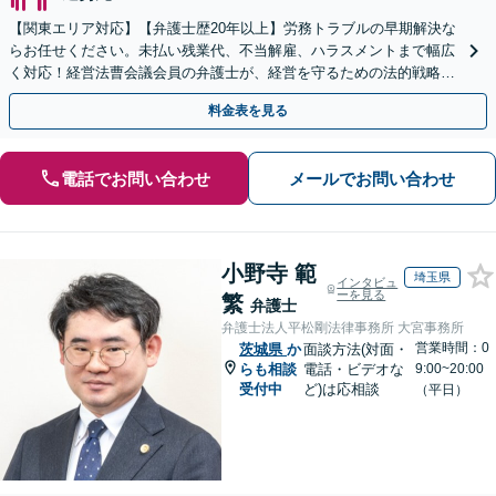
【関東エリア対応】【弁護士歴20年以上】労務トラブルの早期解決な
らお任せください。未払い残業代、不当解雇、ハラスメントまで幅広
く対応！経営法曹会議会員の弁護士が、経営を守るための法的戦略を
提案します【夜間や休日相談も対応可能】
料金表を見る
電話でお問い合わせ
メールでお問い合わせ
小野寺 範
埼玉県
インタビュ
ーを見る
繁
弁護士
弁護士法人平松剛法律事務所 大宮事務所
営業時間：0
茨城県
か
面談方法(対面・
らも相談
電話・ビデオな
9:00~20:00
受付中
ど)は応相談
（平日）