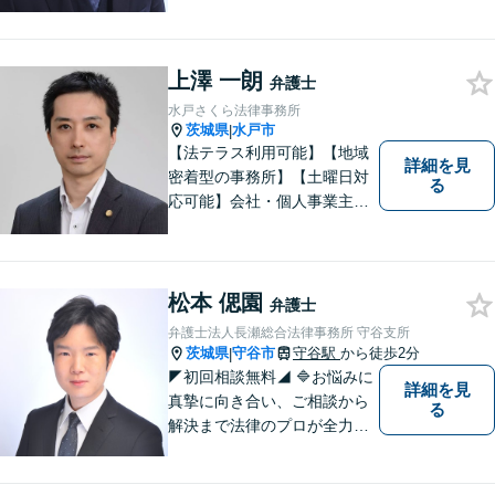
労働相談 初回無料】
上澤 一朗
弁護士
水戸さくら法律事務所
茨城県
水戸市
|
【法テラス利用可能】【地域
詳細を見
密着型の事務所】【土曜日対
る
応可能】会社・個人事業主の
方の顧問契約/著作権問題/交通
事故/離婚/相続・遺産分割/不
動産に関するトラブル/借金返
済などに対応しております。
松本 偲園
弁護士
お気軽にご相談ください。
弁護士法人長瀬総合法律事務所 守谷支所
茨城県
守谷市
守谷駅
から徒歩2分
|
◤初回相談無料◢ 🔷お悩みに
詳細を見
真摯に向き合い、ご相談から
る
解決まで法律のプロが全力で
サポートいたします。早期対
応で解決スピードUP！誠実さ