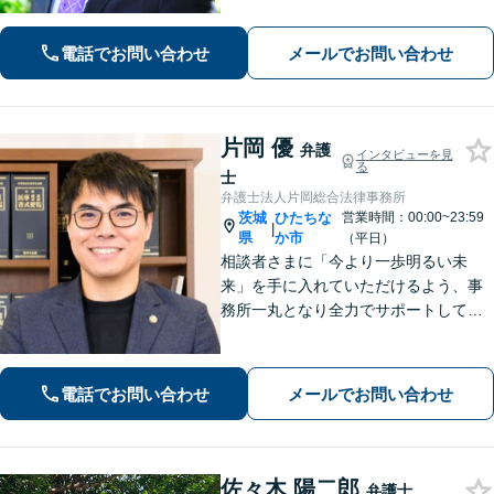
1件のご相談に時間をかけて対応し、相
談者さまに寄り添った解決方法を提案
電話でお問い合わせ
メールでお問い合わせ
することを心がけています。まずはお
気軽にお問い合わせください。
片岡 優
弁護
インタビューを見
る
士
弁護士法人片岡総合法律事務所
茨城
ひたちな
営業時間：00:00~23:59
|
県
か市
（平日）
相談者さまに「今より一歩明るい未
来」を手に入れていただけるよう、事
務所一丸となり全力でサポートしてま
いります。独自の経営顧問サービスを
提供する企業法務／税理士の資格を活
かした相続関連業務／交通事故などに
電話でお問い合わせ
メールでお問い合わせ
幅広く対応します【初回相談無料】
【土日祝対応可】
佐々木 陽二郎
弁護士