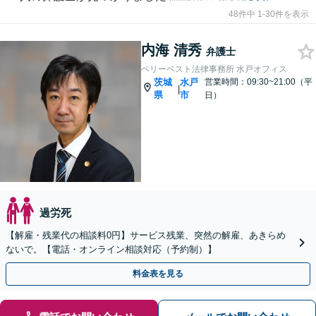
48件中 1-30件を表示
内海 清秀
弁護士
ベリーベスト法律事務所 水戸オフィス
茨城
水戸
営業時間：09:30~21:00（平
|
県
市
日）
過労死
【解雇・残業代の相談料0円】サービス残業、突然の解雇、あきらめ
ないで。【電話・オンライン相談対応（予約制）】
料金表を見る