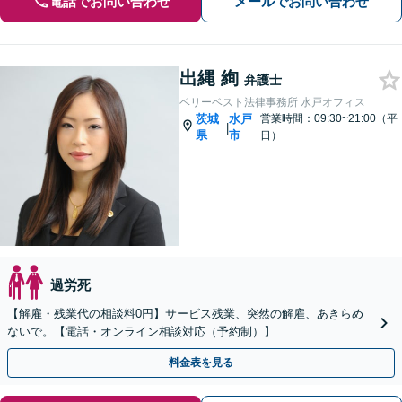
電話でお問い合わせ
メールでお問い合わせ
出縄 絢
弁護士
ベリーベスト法律事務所 水戸オフィス
茨城
水戸
営業時間：09:30~21:00（平
|
県
市
日）
過労死
【解雇・残業代の相談料0円】サービス残業、突然の解雇、あきらめ
ないで。【電話・オンライン相談対応（予約制）】
料金表を見る