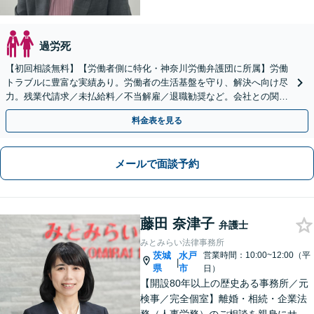
過労死
【初回相談無料】【労働者側に特化・神奈川労働弁護団に所属】労働
トラブルに豊富な実績あり。労働者の生活基盤を守り、解決へ向け尽
力。残業代請求／未払給料／不当解雇／退職勧奨など。会社との関係
性も考慮し、ご意向を尊重しながら丁寧に対応いたします
料金表を見る
メールで面談予約
藤田 奈津子
弁護士
みとみらい法律事務所
茨城
水戸
営業時間：10:00~12:00（平
|
県
市
日）
【開設80年以上の歴史ある事務所／元
検事／完全個室】離婚・相続・企業法