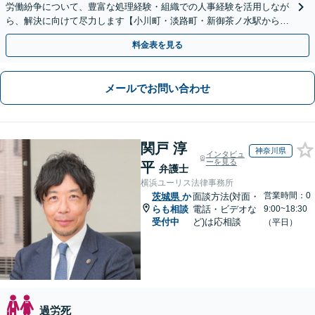
労働紛争について、豊富な処理経験・組織での人事経験を活用しなが
ら、解決に向けて尽力します【小川町・淡路町・新御茶ノ水駅から約
1分、御茶ノ水駅も利用可】
料金表を見る
メールでお問い合わせ
関戸 淳
神奈川県
インタビュ
ーを見る
平
弁護士
横浜ユーリス法律事務所
営業時間：0
茨城県
か
面談方法(対面・
らも相談
電話・ビデオな
9:00~18:30
受付中
ど)は応相談
（平日）
過労死