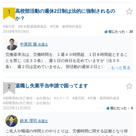
1
高校部活動の週休2日制は法的に強制されるの
か？
#過労死
#安全配慮義務違反
#労働・雇用契約違反
2018年9月19日
役にたった
20
中尾田 隆
弁護士
労働基準法は、労働時間を、１週４０時間超、１日８時間超とするこ
とを禁じ（法３２条）、週１日の休日を定めていますが（法３５
条）、週２日は定めていません。 部活動の週休２日というのは、スポ
ーツ庁の指針のことと思われますが、法的拘束力はありません。つま
り週休2日とするか、しないか、もっと別の制度とするかは、各教育委
員会や学校の判断に委ねられています。 したがって、生徒の保護者会
2
退職し失業手当申請で困ってます
と、学校とで、生徒の健全育成のためにスポーツ庁の指針を遵守して
もらいたいなどと、交渉してもらうことが良いと考えられます。 もち
#退職理由(自己都合・会社都合)
#セクハラ
#過労死
#労働・雇用契約違反
ろん、保護者の間でも、週休2日制を認める意見と、反対の意見と対立
#退職理由(自己都合・会社都合)
2022年11月26日
役にたった
6
することは予想されますが、そういったことも含めて話し合いをする
ことが必要と思われます。
鈴木 理司
弁護士
ご友人や職場の仲間とのやりとりは、労働時間に関する証拠となり得