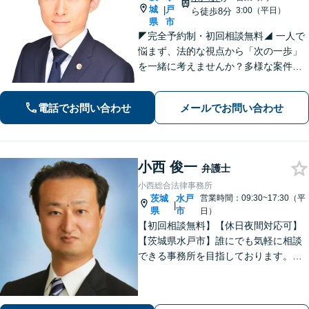
城
戸
|
3:00（平日）
ら徒歩8分
県
市
◤完全予約制・初回相談無料◢ 一人で
悩まず、法的な視点から「次の一歩」
を一緒に考えませんか？多様な案件に
取り組んできた経験を活かし、状況に
合う解決策をご提案します。まずは安
電話でお問い合わせ
メールでお問い合わせ
心して現状をお聞かせください。【離
婚・不倫｜交通事故｜相続｜刑事｜企
業法務】
小西 俊一
弁護士
小西総合法律事務所
茨城
水戸
営業時間：09:30~17:30（平
|
県
市
日）
【初回相談無料】【休日夜間対応可】
【茨城県水戸市】誰にでも気軽に相談
できる事務所を目指しております。依
頼者の方の費用対効果の観点からもご
納得の行くまでご説明をいたします。
お困りのことがございましたらお気軽