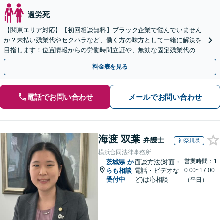
過労死
【関東エリア対応】【初回相談無料】ブラック企業で悩んでいません
か？未払い残業代やセクハラなど、働く方の味方として一緒に解決を
目指します！位置情報からの労働時間立証や、無効な固定残業代の調
査もお任せください。【夜間や休日相談可】
料金表を見る
電話でお問い合わせ
メールでお問い合わせ
海渡 双葉
弁護士
神奈川県
横浜合同法律事務所
営業時間：1
茨城県
か
面談方法(対面・
らも相談
電話・ビデオな
0:00~17:00
受付中
ど)は応相談
（平日）