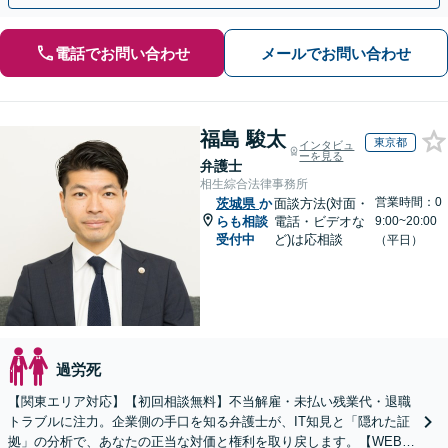
電話でお問い合わせ
メールでお問い合わせ
福島 駿太
東京都
インタビュ
ーを見る
弁護士
相生綜合法律事務所
営業時間：0
茨城県
か
面談方法(対面・
らも相談
電話・ビデオな
9:00~20:00
受付中
ど)は応相談
（平日）
過労死
【関東エリア対応】【初回相談無料】不当解雇・未払い残業代・退職
トラブルに注力。企業側の手口を知る弁護士が、IT知見と「隠れた証
拠」の分析で、あなたの正当な対価と権利を取り戻します。【WEB面