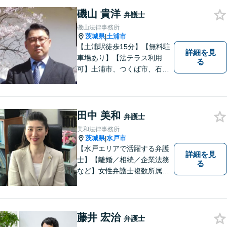
と経験で支えます。🔷不安な
磯山 貴洋
日々を終わらせるために安心
弁護士
の第一歩を踏み出しましょ
磯山法律事務所
う。お気軽にお問い合わせく
茨城県
土浦市
|
ださい。
【土浦駅徒歩15分】【無料駐
詳細を見
車場あり】【法テラス利用
る
可】土浦市、つくば市、石岡
市、かすみがうら市、稲敷
市、牛久市、阿見町、美浦村
ほか、県内・県外対応しま
す。
田中 美和
弁護士
美和法律事務所
茨城県
水戸市
|
【水戸エリアで活躍する弁護
詳細を見
士】【離婚／相続／企業法務
る
など】女性弁護士複数所属／
多岐にわたる分野で解決実績
あり。皆様の新たな一歩を支
援すべく、多面的にサポート
いたします。お困りごとがあ
藤井 宏治
弁護士
ればお気軽にご相談くださ