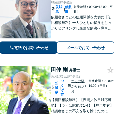
加藤法律事務所
茨城
稲敷
営業時間：09:00~18:00（平
|
県
市
日）
依頼者さまとの信頼関係を大切に【初
回相談無料】一人ひとりの状況をしっ
かりヒアリングし最適な解決へ導きま
す／離婚・相続・交通事故・債務整
理・企業法務・個人事業など幅広く対
応／見通しや方針を明確に提案／弁護
電話でお問い合わせ
メールでお問い合わせ
士費用もわかりやすく説明【夜間相談
可】
田仲 剛
弁護士
あおば総合法律事務所
つ
つくば駅
営業時間：09:00~
茨
く
19:00（平日）
から徒歩1
城
|
ば
分
県
市
【初回相談無料】【夜間／休日対応可
能】【つくば駅徒歩1分】【駐車場有】
相談者さまの不安を取り除くために1件