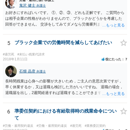
鬼沢 健士
弁護士
お好きにすればいいです。 ①、②、③、どれも正解です。 ご質問から
は相手企業の性格がわかりませんので、ブラックかどうかを考慮した
回答ができません。 交渉をしてみてダメなら労働審判または訴訟とし
たところで、 デメリットはありません。 付け加えるなら、早期解決希
望（金銭）なら労働審判。 時間がかかってもいいなら訴訟でしょう。
労働審判でも解決しないことがありますが、この場合には自動的に訴
5
ブラック企業での労働時間を減らしてあげたい
訟です。 それから労働審判ですと、基本的にはあんおんあんさんも裁
判所に行く必要があります。 裁判所に行きたくないという場合には訴
#過労死
#未払い残業代請求
訟がいいです。 このあたりを総合的に考え、弁護士と話したときの相
2018年1月11日
役にたった
7
性も踏まえて決めましょう。
石畑 晶彦
弁護士
長時間残業は心身への影響が大きいため，ご主人の意思次第ですが，
早く休業するか，又は退職も検討した方がいいですね。 退職の場合，
退職届を出し，2週間経過すれば退職することができます。これは会社
の意向は関係ありません。 もっとも，禍根を残すことなくという希望
であれば，十分な引き継ぎを行った上で，退職することで後々のトラ
ブルは防ぐことが可能です。
6
準委任契約における有給取得時の残業命令につい
て
#労働・雇用契約違反
#労働・雇用契約違反
#過労死
#業務委託契約