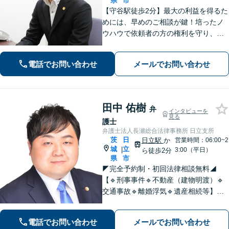
県
市
【守谷駅徒歩2分】最大の利益を得るた
めには、早めのご相談が鍵！培ったノ
ウハウで依頼者の方の権利を守り、最
上のリーガルサービスをお届けしま
す。借金、遺言相続、離婚、企業法務
電話でお問い合わせ
メールでお問い合わせ
その他どんな相談でも受け付けます。
田中 佑樹
弁
インタビューを
見る
護士
弁護士法人長瀬総合法律事務所 日立支所
茨
日
日立駅
か
営業時間：06:00~2
城
立
|
3:00（平日）
ら徒歩2分
県
市
◤完全予約制・初回法律相談無料◢
【🔹刑事事件🔹不動産（建物明渡）🔹
交通事故🔹離婚浮気🔹遺産相続等】当
事務所には各分野に力を入れている弁
護士が、あなたの問題を親身になって
電話でお問い合わせ
メールでお問い合わせ
サポートいたします。まずはじっくり