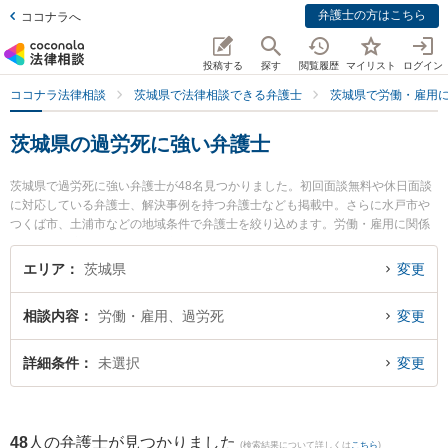
弁護士の方はこちら
ココナラへ
投稿する
探す
閲覧履歴
マイリスト
ログイン
ココナラ法律相談
茨城県で法律相談できる弁護士
茨城県で労働・雇用
茨城県の過労死に強い弁護士
茨城県で過労死に強い弁護士が48名見つかりました。初回面談無料や休日面談
に対応している弁護士、解決事例を持つ弁護士なども掲載中。さらに水戸市や
つくば市、土浦市などの地域条件で弁護士を絞り込めます。労働・雇用に関係
する不当解雇や退職勧奨、内定取消等の細かな分野での絞り込み検索もでき便
利です。特にベリーベスト法律事務所 水戸オフィスの内海 清秀弁護士やベリー
エリア
茨城県
変更
ベスト法律事務所 水戸オフィスの出縄 絢弁護士、さくらの杜法律事務所の塚田
学弁護士のプロフィール情報や弁護士費用、強みなどが注目されています。
相談内容
労働・雇用、過労死
変更
『茨城県で土日や夜間に発生した過労死のトラブルを今すぐに弁護士に相談し
たい』『過労死のトラブル解決の実績豊富な近くの弁護士を検索したい』『初
回相談無料で過労死を法律相談できる茨城県内の弁護士に相談予約したい』な
詳細条件
未選択
変更
どでお困りの相談者さんにおすすめです。
48
人の弁護士が見つかりました
(検索結果について詳しくは
こちら
)