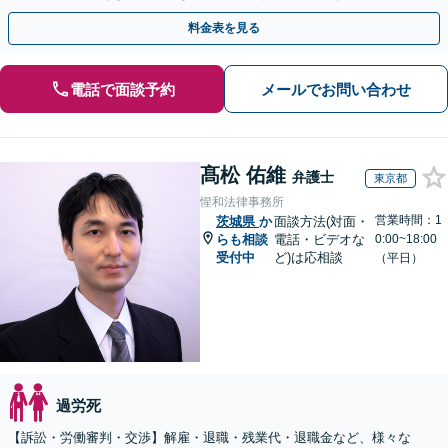
談可】
料金表を見る
電話で面談予約
メールでお問い合わせ
髙松 佑維
弁護士
東京都
惺和法律事務所
営業時間：1
茨城県
か
面談方法(対面・
らも相談
電話・ビデオな
0:00~18:00
受付中
ど)は応相談
（平日）
過労死
【訴訟・労働審判・交渉】解雇・退職・残業代・退職金など、様々な