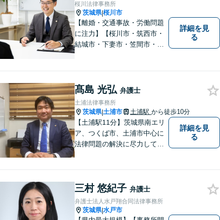
桜川法律事務所
い。
茨城県
桜川市
|
【離婚・交通事故・労働問題
詳細を見
に注力】【桜川市・筑西市・
る
結城市・下妻市・笠間市・真
岡市・石岡市から相談実績多
数】皆様が抱える問題にベス
トな解決を提案します。
髙島 光弘
弁護士
土浦法律事務所
茨城県
土浦市
土浦駅
から徒歩10分
|
【土浦駅11分】茨城県南エリ
詳細を見
ア、つくば市、土浦市中心に
る
法律問題の解決に尽力してお
ります。地域の実情を踏まえ
た丁寧な対応を心掛けていま
す。お困りごとがありました
三村 悠紀子
ら、お気軽にご相談くださ
弁護士
い。
弁護士法人水戸翔合同法律事務所
茨城県
水戸市
|