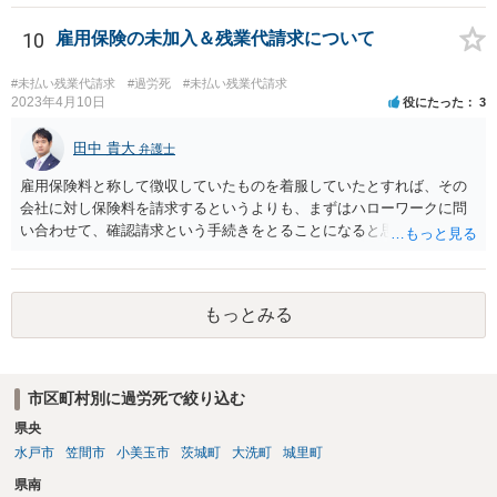
ち合わせをなさるのがよいでしょう。
10
雇用保険の未加入＆残業代請求について
#未払い残業代請求
#過労死
#未払い残業代請求
2023年4月10日
役にたった
3
田中 貴大
弁護士
雇用保険料と称して徴収していたものを着服していたとすれば、その
会社に対し保険料を請求するというよりも、まずはハローワークに問
い合わせて、確認請求という手続きをとることになると思います。 残
業代を請求するにあたっては、やはり労働時間の記録がとても大切で
すね。タイムカードの写しがあると進めやすいと思います。 最終出社
とのことで、お時間も限られているかとは思いますが、なるべく手元
もっとみる
にあったほうが弁護士にも相談や依頼をしやすいと思います。
市区町村別に過労死で絞り込む
県央
水戸市
笠間市
小美玉市
茨城町
大洗町
城里町
県南