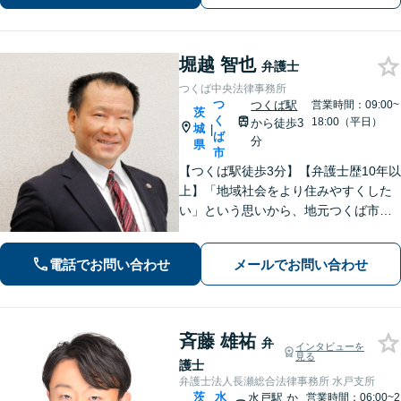
お話しをお聞かせください。
堀越 智也
弁護士
つくば中央法律事務所
つ
つくば駅
営業時間：09:00~
茨
く
18:00（平日）
から徒歩3
城
|
ば
分
県
市
【つくば駅徒歩3分】【弁護士歴10年以
上】「地域社会をより住みやすくした
い」という思いから、地元つくば市で
開業◎【離婚・男女問題】慰謝料・養
育費など幅広いトラブルに対応【相
電話でお問い合わせ
メールでお問い合わせ
続・遺言】残された借金・不動産に困
っていませんか？
斉藤 雄祐
弁
インタビューを
見る
護士
弁護士法人長瀬総合法律事務所 水戸支所
茨
水
水戸駅
か
営業時間：06:00~2