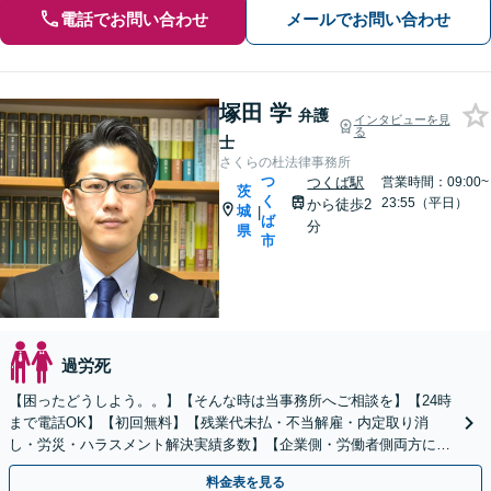
電話でお問い合わせ
メールでお問い合わせ
塚田 学
弁護
インタビューを見
る
士
さくらの杜法律事務所
つ
つくば駅
営業時間：09:00~
茨
く
23:55（平日）
から徒歩2
城
|
ば
分
県
市
過労死
【困ったどうしよう。。】【そんな時は当事務所へご相談を】【24時
まで電話OK】【初回無料】【残業代未払・不当解雇・内定取り消
し・労災・ハラスメント解決実績多数】【企業側・労働者側両方に対
応可】【従業員トラブル、問題社員対応もお任せください】
料金表を見る