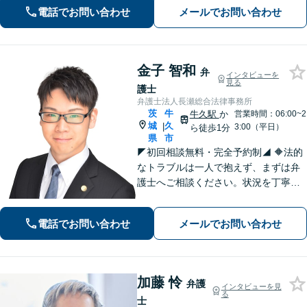
にご相談ください。
電話でお問い合わせ
メールでお問い合わせ
金子 智和
弁
インタビューを
見る
護士
弁護士法人長瀬総合法律事務所
茨
牛
牛久駅
か
営業時間：06:00~2
城
久
|
3:00（平日）
ら徒歩1分
県
市
◤初回相談無料・完全予約制◢ 🔶法的
なトラブルは一人で抱えず、まずは弁
護士へご相談ください。状況を丁寧に
伺い、最適な解決への道筋を共に考え
ます。弁護士があなたの権利を守るた
電話でお問い合わせ
メールでお問い合わせ
め、誠実にサポート。 【刑事・事故・
相続・労災・離婚・不動産・企業法
務】
加藤 怜
弁護
インタビューを見
る
士