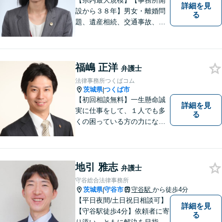
【県内最大規模】【事務所開
詳細を見
設から３８年】男女・離婚問
る
題、遺産相続、交通事故、労
働問題、刑事事件などさまざ
まな法律トラブルに対応する
地域密着の女性弁護士。お困
りごとがあればお気軽にご相
福嶋 正洋
弁護士
談ください！お一人おひとり
法律事務所つくばコム
に誠実に向き合います。
茨城県
つくば市
|
【初回相談無料】一生懸命誠
詳細を見
実に仕事をして、１人でも多
る
くの困っている方の力にな
り、依頼者から感謝されるよ
うな弁護士像を理想としてき
ました。弁護士に相談すべき
事案かどうかも含め、私が親
地引 雅志
弁護士
切・丁寧にご対応致します。
守谷総合法律事務所
ぜひご相談ください。
茨城県
守谷市
守谷駅
から徒歩4分
|
【平日夜間/土日祝日相談可】
詳細を見
【守谷駅徒歩4分】依頼者に寄
る