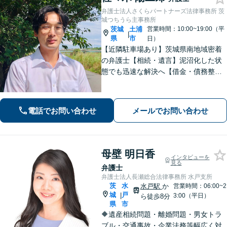
弁護士法人さくらパートナーズ法律事務所 茨
城つちうら主事務所
茨城
土浦
営業時間：10:00~19:00（平
|
県
市
日）
【近隣駐車場あり】茨城県南地域密着
の弁護士【相続・遺言】泥沼化した状
態でも迅速な解決へ【借金・債務整
理】個人法人問わず債務整理に尽力。
一つひとつの問題に真摯に向き合いま
す。【初回面談無料】【法テラス利用
電話でお問い合わせ
メールでお問い合わせ
可】【休日・夜間対応可】
母壁 明日香
インタビューを
見る
弁護士
弁護士法人長瀬総合法律事務所 水戸支所
茨
水
水戸駅
か
営業時間：06:00~2
城
戸
|
3:00（平日）
ら徒歩8分
県
市
🔶遺産相続問題・離婚問題・男女トラ
ブル・交通事故・企業法務等幅広く対