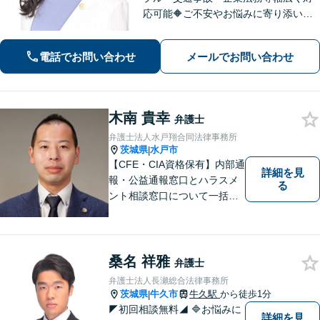
応可能🔶ご不安やお悩みに寄り添い、
安心してご相談いただけるよう笑顔で
お迎えいたします。法律問題は、おひ
電話でお問い合わせ
メールでお問い合わせ
とりで悩まずに、お気軽にお問い合わ
せいただき、まずは弁護士へご相談く
ださい。
木南 貴幸
弁護士
弁護士法人水戸翔合同法律事務所
茨城県
水戸市
|
【CFE・CIA資格保有】内部通
詳細を見
報・公益通報窓口とハラスメ
る
ント相談窓口について一括対
応いたします【従業員500名
超の内部通報窓口業務経験】
桑名 祥雅
弁護士
弁護士法人長瀬総合法律事務所
茨城県
牛久市
牛久駅
から徒歩1分
|
◤初回相談無料◢ 🔷お悩みに
詳細を見