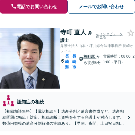
電話でお問い合わせ
メールでお問い合わせ
寺町 直人
弁
インタビューを
見る
護士
弁護士法人山本・坪井綜合法律事務所 長崎オ
フィス
長
長
桜町駅
か
営業時間：08:00~2
崎
崎
|
1:00（平日）
ら徒歩6分
県
市
認知症の相続
【初回相談無料】【電話相談可】遺産分割／遺言書作成など、遺産相
続問題に幅広く対応。相続診断士資格を有する弁護士が対応します。
数億円規模の遺産分割解決の実績あり。【早朝、夜間、土日祝日相談
対応】【カード払い可】