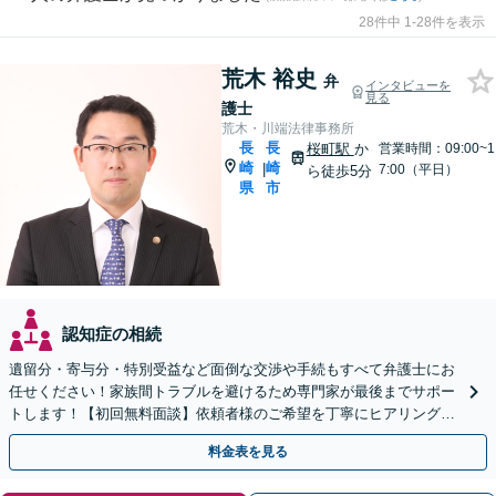
28件中 1-28件を表示
荒木 裕史
弁
インタビューを
見る
護士
荒木・川端法律事務所
長
長
桜町駅
か
営業時間：09:00~1
崎
崎
|
7:00（平日）
ら徒歩5分
県
市
認知症の相続
遺留分・寄与分・特別受益など面倒な交渉や手続もすべて弁護士にお
任せください！家族間トラブルを避けるため専門家が最後までサポー
トします！【初回無料面談】依頼者様のご希望を丁寧にヒアリング！
遺言書作成もご相談ください。
料金表を見る