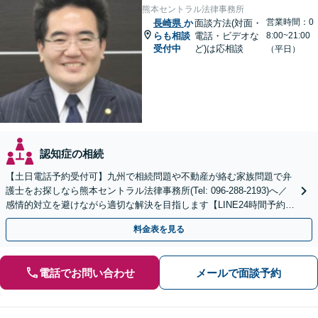
熊本セントラル法律事務所
営業時間：0
長崎県
か
面談方法(対面・
らも相談
電話・ビデオな
8:00~21:00
受付中
ど)は応相談
（平日）
認知症の相続
【土日電話予約受付可】九州で相続問題や不動産が絡む家族問題で弁
護士をお探しなら熊本セントラル法律事務所(Tel: 096-288-2193)へ／
感情的対立を避けながら適切な解決を目指します【LINE24時間予約受
付可】【休日・夜間相談可】
料金表を見る
電話でお問い合わせ
メールで面談予約