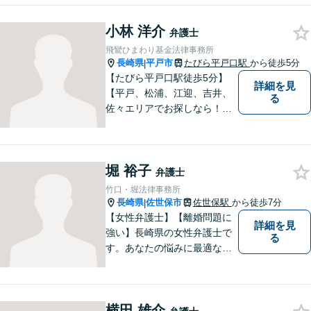
いただける存在を目指し、丁
小林 洋介
寧にお話を伺うことを大切に
弁護士
しています。
飛鸞ひまわり基金法律事務所
長崎県
平戸市
たびら平戸口駅
から徒歩5分
|
【たびら平戸口駅徒歩5分】
詳細を見
【平戸、松浦、江迎、吉井、
る
佐々エリアでお探しなら！】
少人数体制で、皆様に手厚い
対応を心掛けています。リモ
ート相談／休日・夜間対応な
堀 裕子
ど、相談しやすい環境完備◎
弁護士
地域の皆様のために活動する
竹口・堀法律事務所
弁護士。【駐車場あり】
長崎県
佐世保市
佐世保駅
から徒歩7分
|
【女性弁護士】【離婚問題に
詳細を見
強い】長崎県の女性弁護士で
る
す。あなたの悩みに最適なリ
ーガルサービスを提供させて
いただきます。
横田 雄介