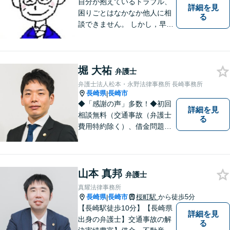
自分が抱えているトラブル、
詳細を見
困りごとはなかなか他人に相
る
談できません。 しかし，早め
の相談によって、よりよい解
決につながることもありま
す。 ひとりで抱えこまずに相
堀 大祐
談してみませんか。
弁護士
弁護士法人松本・永野法律事務所 長崎事務所
長崎県
長崎市
|
◆「感謝の声」多数！◆初回
詳細を見
相談無料（交通事故（弁護士
る
費用特約除く）、借金問題、
相続・遺言、離婚・男女問題
に限る）◆11260件の相談実
績（令和1～7年合計）
山本 真邦
弁護士
真耀法律事務所
長崎県
長崎市
桜町駅
から徒歩5分
|
【長崎駅徒歩10分】【長崎県
詳細を見
出身の弁護士】交通事故の解
る