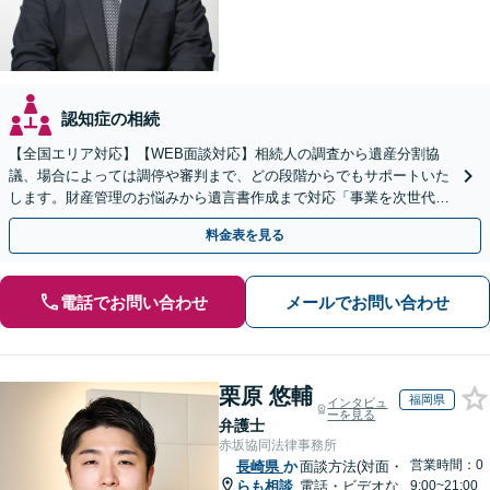
認知症の相続
【全国エリア対応】【WEB面談対応】相続人の調査から遺産分割協
議、場合によっては調停や審判まで、どの段階からでもサポートいた
します。財産管理のお悩みから遺言書作成まで対応「事業を次世代に
引き継ぐ安心の事業承継をサポート」【完全個室相談】
料金表を見る
電話でお問い合わせ
メールでお問い合わせ
栗原 悠輔
福岡県
インタビュ
ーを見る
弁護士
赤坂協同法律事務所
営業時間：0
長崎県
か
面談方法(対面・
らも相談
電話・ビデオな
9:00~21:00