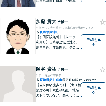
決実績豊富】借金、不動産、
相続、企業法務など幅広く対
応可能。【地域密着型】地域
のみなさまのお悩みに寄り添
加藤 貴大
い、解決まで二人三脚でサポ
弁護士
ートします。◆近隣駐車場あ
弁護士法人大村綜合法律事務所 時津オフィス
り
長崎県
時津町
|
【初回面談無料】【法テラス
詳細を見
利用可】長崎県全域に対応。
る
刑事事件、離婚問題、借金・
債務整理など。ご依頼者さま
のお悩み、そして心に寄り添
い丁寧にサポートいたしま
す。どんな些細なことでも構
岡谷 貴祐
弁護士
いません。お気軽にご相談く
竹口・堀法律事務所
ださい【完全個室】
長崎県
佐世保市
佐世保駅
から徒歩7分
|
【佐世保駅徒歩7分】【出張相
詳細を見
談対応可】家庭や福祉、地域
る
のトラブルなど、暮らしに根
ざしたご相談を中心に取り組
んでいます。 安心してご相談