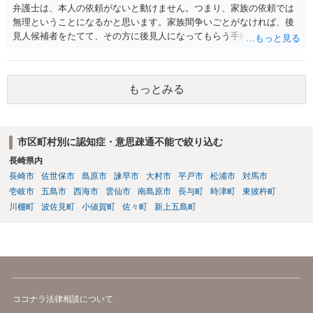
弁護士は、本人の依頼がないと動けません。つまり、家族の依頼では
無理ということになるかと思います。家族間争いごとがなければ、後
見人候補者をたてて、その方に後見人になってもらう手続をすすめた
ほうが、今後もいろいろやりやすくなると思います。
もっとみる
市区町村別に認知症・意思疎通不能で絞り込む
長崎県内
長崎市
佐世保市
島原市
諫早市
大村市
平戸市
松浦市
対馬市
壱岐市
五島市
西海市
雲仙市
南島原市
長与町
時津町
東彼杵町
川棚町
波佐見町
小値賀町
佐々町
新上五島町
ココナラ法律相談について