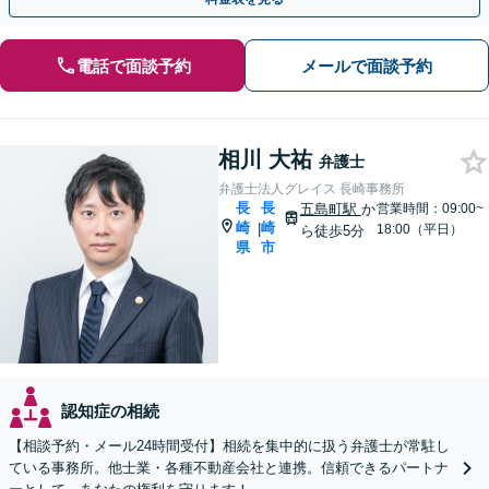
電話で面談予約
メールで面談予約
相川 大祐
弁護士
弁護士法人グレイス 長崎事務所
長
長
五島町駅
か
営業時間：09:00~
崎
崎
|
18:00（平日）
ら徒歩5分
県
市
認知症の相続
【相談予約・メール24時間受付】相続を集中的に扱う弁護士が常駐し
ている事務所。他士業・各種不動産会社と連携。信頼できるパートナ