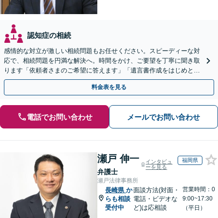
認知症の相続
感情的な対立が激しい相続問題もお任せください。スピーディーな対
応で、相続問題を円満な解決へ。時間をかけ、ご要望を丁寧に聞き取
ります「依頼者さまのご希望に答えます」「遺言書作成をはじめとし
た「終活」もサポート」【バリアフリー】【完全個室対応】
料金表を見る
電話でお問い合わせ
メールでお問い合わせ
瀬戸 伸一
福岡県
インタビュ
ーを見る
弁護士
瀬戸法律事務所
営業時間：0
長崎県
か
面談方法(対面・
らも相談
電話・ビデオな
9:00~17:30
受付中
ど)は応相談
（平日）