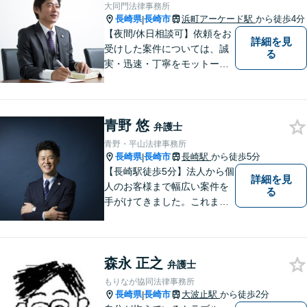
ムーズな解決を目指します。
大同門法律事務所
長崎県
長崎市
浜町アーケード駅
から徒歩4分
|
【夜間/休日相談可】依頼をお
詳細を見
受けした案件については、誠
る
実・迅速・丁寧をモットーに
処理致します。早めのご相談
が早期解決につながりますの
でお困りの方は、お気軽に相
青野 悠
談にお越しください。
弁護士
青野・平山法律事務所
長崎県
長崎市
長崎駅
から徒歩5分
|
【長崎駅徒歩5分】法人から個
詳細を見
人のお客様まで幅広い案件を
る
手がけてきました。これまで
の経験を踏まえ、今後も、依
頼者に満足していただける解
決を目指し尽力いたします。
森永 正之
弁護士
もりなが協同法律事務所
長崎県
長崎市
大波止駅
から徒歩2分
|