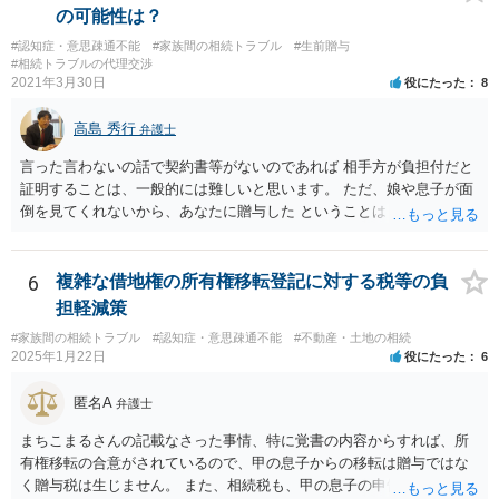
くなりになった場合、相続人となる可能性がありますが、 その場合は
の可能性は？
相続放棄されれば問題ありません。 ３） 完全に拒否する方法はないか
#認知症・意思疎通不能
#家族間の相続トラブル
#生前贈与
もしれませんが、 関わりを持ちたくないとのことでしたら、親族の意
#相続トラブルの代理交渉
見書にその旨を記載して提出しておけば良いかも知れません。 後見人
2021年3月30日
役にたった
8
としても、関わりを拒否している親族にあえて連絡をしてくる可能性
は低いと考えられます。 以上、ご参考になさってください。
高島 秀行
弁護士
言った言わないの話で契約書等がないのであれば 相手方が負担付だと
証明することは、一般的には難しいと思います。 ただ、娘や息子が面
倒を見てくれないから、あなたに贈与した ということは あなたは面倒
を見てくれると約束したからだ というように相手は主張してくる可能
性はあります。 祖父は、なぜあなたが面倒を見ないと言ったのに贈与
してくれたのか ということが問題となる可能性はあります。 祖父が認
6
複雑な借地権の所有権移転登記に対する税等の負
知症という診断を受ければ 贈与時に判断能力がなかったから無効だと
担軽減策
主張してくる可能性はあります。 それが通るかは、医師の診断時期と
#家族間の相続トラブル
#認知症・意思疎通不能
#不動産・土地の相続
診断内容によります。
2025年1月22日
役にたった
6
匿名A
弁護士
まちこまるさんの記載なさった事情、特に覚書の内容からすれば、所
有権移転の合意がされているので、甲の息子からの移転は贈与ではな
く贈与税は生じません。 また、相続税も、甲の息子の申告の内容の問