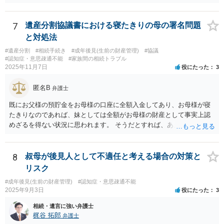
題なので、本来負担すべきでなかったかもしれない可能性があるの
で、支払う義務はないということになります。 所有権移転登記を求め
て裁判を起こすというのが本筋でしょう。 弁護士に依頼してくださ
7
遺産分割協議書における寝たきりの母の署名問題
い。
と対処法
#遺産分割
#相続手続き
#成年後見(生前の財産管理)
#協議
#認知症・意思疎通不能
#家族間の相続トラブル
2025年11月7日
役にたった
3
匿名B
弁護士
既にお父様の預貯金をお母様の口座に全額入金してあり、お母様が寝
たきりなのであれば、妹としては全額がお母様の財産として事実上認
めざるを得ない状況に思われます。 そうだとすれば、あえて遺産分割
協議書をこれから作成する必要は具体的にどこにあるのかが不明で
す。 また、遺産分割協議書を作成しても特にメリットがない妹の協力
が期待できるのかも不明です。 お母様の相続が開始するまで、ご質問
8
叔母が後見人として不適任と考える場合の対策と
主としては行動を起こす必要がないように思えますが、いかがでしょ
リスク
うか。
#成年後見(生前の財産管理)
#認知症・意思疎通不能
2025年9月3日
役にたった
3
相続・遺言に強い弁護士
梶谷 拓郎
弁護士