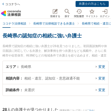
弁護士の方はこちら
ココナラへ
投稿する
探す
閲覧履歴
マイリスト
ログイン
ココナラ法律相談
長崎県で法律相談できる弁護士
長崎県で相続・遺言
長崎県の認知症の相続に強い弁護士
長崎県で認知症の相続に強い弁護士が28名見つかりました。初回面談無料や休
日面談に対応している弁護士、解決事例を持つ弁護士なども掲載中。さらに長
崎市や佐世保市、時津町などの地域条件で弁護士を絞り込めます。相続・遺言
に関係する家族間の相続トラブルや認知症の相続、遺産分割等の細かな分野で
の絞り込み検索もでき便利です。特に荒木・川端法律事務所の荒木 裕史弁護士
エリア
長崎県
変更
や弁護士法人山本・坪井綜合法律事務所 長崎オフィスの寺町 直人弁護士、虎ノ
門法律経済事務所 長崎支店の鮎川 泰輔弁護士のプロフィール情報や弁護士費
相談内容
相続・遺言、認知症・意思疎通不能
変更
用、強みなどが注目されています。『長崎県で土日や夜間に発生した認知症の
相続のトラブルを今すぐに弁護士に相談したい』『認知症の相続のトラブル解
決の実績豊富な近くの弁護士を検索したい』『初回相談無料で認知症の相続を
詳細条件
未選択
変更
法律相談できる長崎県内の弁護士に相談予約したい』などでお困りの相談者さ
んにおすすめです。
28
人の弁護士が見つかりました
(検索結果について詳しくは
こちら
)