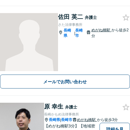
佐田 英二
弁護士
さた法律事務所
めがね橋駅
から徒歩2
長崎
長崎
|
県
市
分
メールでお問い合わせ
原 幸生
弁護士
長崎かもめ法律事務所
長崎県
長崎市
めがね橋駅
から徒歩3分
|
【めがね橋駅3分】【地域密
詳細を見