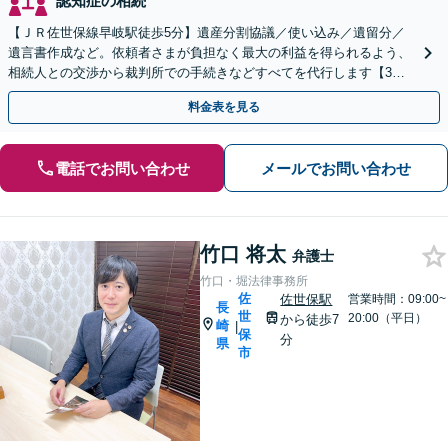
認知症の相続
【ＪＲ佐世保線早岐駅徒歩5分】遺産分割協議／使い込み／遺留分／
遺言書作成など。依頼者さまが負担なく最大の利益を得られるよう、
相続人との交渉から裁判所での手続きなどすべてを代行します【3拠
点に計6人弁護士在籍】
料金表を見る
電話でお問い合わせ
メールでお問い合わせ
竹口 将太
弁護士
竹口・堀法律事務所
佐
佐世保駅
営業時間：09:00~
長
世
20:00（平日）
から徒歩7
崎
|
保
分
県
市