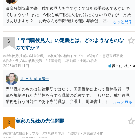
遺産分割協議の際、成年後見人を立てなくては相続手続きてきないの
でしょうか？ また、今後も成年後見人を付けたくないのですが、方法
はありますか？ お母さんが判断能力が無い場合は、基本的に成年後
見人をつけるほかありません。 遺産分割審判や遺産分割調停を申し
立て、お母さんに特別代理人をつけるという方法も考えられますが、
遺産分割だけでなく、その後の取得した遺産の管理もありますので
2
「専門職後見人」の定義とは、どのようなものな
遺産分割審判や遺産分割調停を申し立て、お母さんに特別代理人をつ
のですか？
けるということでは解決できなさそうなので 後見人をつけるよう求め
#成年後見(生前の財産管理)
#家族間の相続トラブル
#認知症・意思疎通不能
られると思います。 弁護士に面談で相談された方がよいと思いま
#相続トラブルの代理交渉
#遺産分割
#不動産・土地の相続
す。
2025年7月11日
役にたった
4
井上 祐司
弁護士
専門職そのものは法律用語ではなく、国家資格によって資格取得・登
録を規制された専門性を有する職業の総称です。一般的に、成年後見
業務を行う可能性のある専門職は、弁護士、司法書士、行政書士、税
理士、社会福祉士、精神保健福祉士等が挙げられます。 精神保健福祉
士はほぼ無条件で成年後見人に選任されるわけではなく、基幹研修を
受講して継続研修を受講し続ける必要がありますが、家庭裁判所から
3
実家の兄妹の先住問題
選任された場合には専門職後見人と呼ぶことになるでしょう。
#家族間の相続トラブル
#立ち退き交渉
#認知症・意思疎通不能