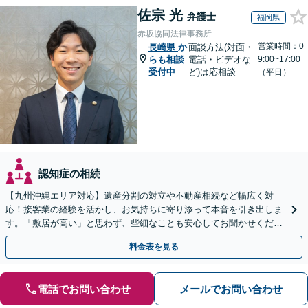
佐宗 光
弁護士
福岡県
赤坂協同法律事務所
営業時間：0
長崎県
か
面談方法(対面・
らも相談
電話・ビデオな
9:00~17:00
受付中
ど)は応相談
（平日）
認知症の相続
【九州沖縄エリア対応】遺産分割の対立や不動産相続など幅広く対
応！接客業の経験を活かし、お気持ちに寄り添って本音を引き出しま
す。「敷居が高い」と思わず、些細なことも安心してお聞かせくださ
い【初回相談無料】【夜間・休日相談可】
料金表を見る
電話でお問い合わせ
メールでお問い合わせ