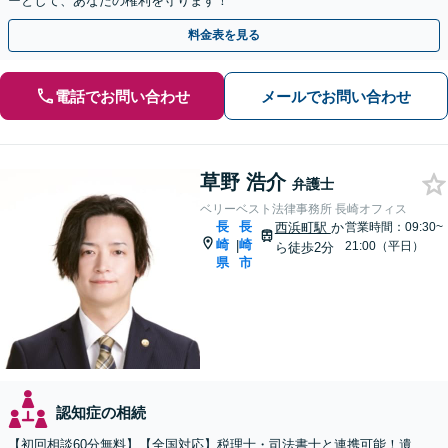
ーとして、あなたの権利を守ります！
料金表を見る
電話でお問い合わせ
メールでお問い合わせ
草野 浩介
弁護士
ベリーベスト法律事務所 長崎オフィス
長
長
西浜町駅
か
営業時間：09:30~
崎
崎
|
21:00（平日）
ら徒歩2分
県
市
認知症の相続
【初回相談60分無料】【全国対応】税理士・司法書士と連携可能！遺