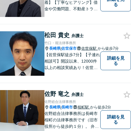
着】【丁寧なヒアリング】借
る
金や労働問題、不動産トラブ
ルなどでお困りの方の生活再
建を支援いたします。依頼者
さまの不安に寄り添い、気持
松田 貴史
ちと希望をしっかりと受け止
弁護士
めます。どうぞお気軽にお話
竹口・堀法律事務所
しください。【電話・メー
長崎県
佐世保市
佐世保駅
から徒歩7分
|
ル・WEB相談可】
【佐世保駅徒歩7分】【子連れ
詳細を見
相談可】開設以来、12000件
る
以上の相談実績あり！佐世保
市を中心に、長崎・佐賀県・
福岡の法律問題に取り組みま
す。離婚問題・交通事故問
佐野 竜之
題・企業法務等、お困りごと
弁護士
はなんでもご相談ください。
佐野総合法律事務所
【他士業連携】
長崎県
長崎市
桜町駅
から徒歩2分
|
佐野総合法律事務所は長崎市
詳細を見
桜町の法律事務所です（旧市
る
役所から徒歩約１分）。 弁護