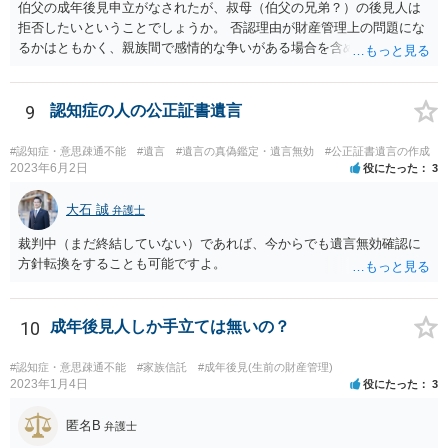
伯父の成年後見申立がなされたが、叔母（伯父の兄弟？）の後見人は
拒否したいということでしょうか。 否認理由が財産管理上の問題にな
るかはともかく、親族間で感情的な争いがある場合を含めて問題があ
ると考えられる場合には、専門職後見人（弁護士や司法書士）による
選任を希望する旨意見で記載すると良いと思われます。 もちろん専門
職後見人ですから、伯父さんの負担で毎月３万３０００円ないし５万
9
認知症の人の公正証書遺言
５０００円の後見人報酬がつきますが、叔母さんが信用できないとい
うことであれば、少ない負担であると思われます。
#認知症・意思疎通不能
#遺言
#遺言の真偽鑑定・遺言無効
#公正証書遺言の作成
2023年6月2日
役にたった
3
大石 誠
弁護士
裁判中（まだ終結していない）であれば、今からでも遺言無効確認に
方針転換をすることも可能ですよ。
10
成年後見人しか手立ては無いの？
#認知症・意思疎通不能
#家族信託
#成年後見(生前の財産管理)
2023年1月4日
役にたった
3
匿名B
弁護士