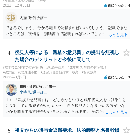
#不動産・土地の相続
#調停
2021年12月31日
役にたった
4
内藤 政信
弁護士
できるでしょう。 分かる範囲で記載すればいいでしょう。 記載できな
いところは、実情を、別紙書面で記載すればいいでしょう。
4
後見人等による「親族の意見書」の提出を無視し
た場合のデメリットと今後に関して
#成年後見(生前の財産管理)
#相続手続き
#成年後見(生前の財産管理)
#認知症・意思疎通不能
#遺留分侵害額請求・放棄
#相続放棄
2022年8月2日
役にたった
9
相続・遺言に強い弁護士
小寺 弘通
弁護士
１） 「親族の意見書」は、どちらかというと成年後見人をつけること
に反対している親族がいないかや、自ら後見人になりたい親族がいな
いかを調査する意味合いが強いと考えられます。 そのため、ご相談の
ご事情であれば無視してしまっても特に不都合はないと考えられま
す。 ２） 場合によっては、介護や被後見人の財産の処分等に関して、
後見人から相談があることも考えられます。 また、お祖母さんがお亡
5
祖父からの贈与金返還要求、法的義務と名誉毀損