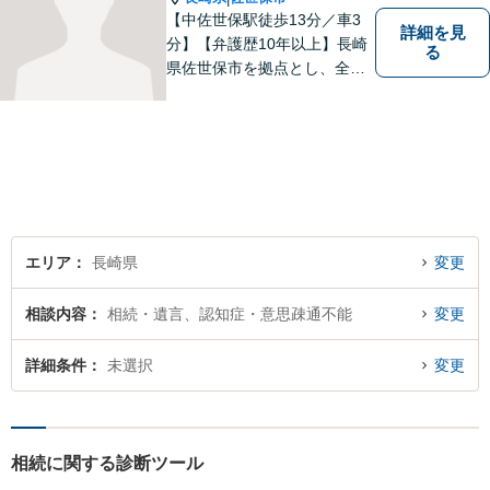
【中佐世保駅徒歩13分／車3
詳細を見
分】【弁護歴10年以上】長崎
る
県佐世保市を拠点とし、全国
各地の法律問題に取り組んで
おります。解決方法のメリッ
トやリスクをご説明し、納得
の解決へと導きます。時間外
のご相談にも対応可能ですの
で、お気軽にご連絡くださ
い。
エリア
長崎県
変更
相談内容
相続・遺言、認知症・意思疎通不能
変更
詳細条件
未選択
変更
相続に関する診断ツール