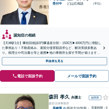
受付中
ど)は応相談
（平日）
認知症の相続
【天神駅1分】🟥初回相談0円🟥遺産分割・1500万▶4000万円に増額し
た事例あり！不動産絡み、遺留分侵害額請求など、解決実績多数あ
り。税理士や司法書士等と連携▶他の事務所を探す手間が省けます！
不動産会社と連携し無料査定&財産調査も◎
料金表を見る
電話で面談予約
メールで面談予約
森田 孝久
弁護士
福岡県
森田法律事務所
営業時間：0
長崎県
か
面談方法(対面・