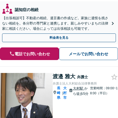
認知症の相続
【出張相談可】不動産の相続、遺言書の作成など。家族に遺恨を残さ
ない相続を。各分野の専門家と連携します。親しみやすいまちの法律
家に相談ください。場合によっては出張相談も可能です。
料金表を見る
電話でお問い合わせ
メールでお問い合わせ
渡邉 雅大
弁護士
弁護士法人大村綜合法律事務所
長
大
大村駅
か
営業時間：09:00~1
崎
村
|
8:00（平日）
ら徒歩5分
県
市