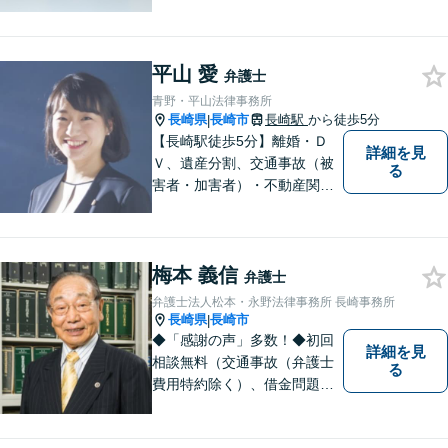
士登録１８年目の経験豊富な
弁護士で、幅広い事件に対応
しています。 当事務所では、
平山 愛
法テラスを利用しての無料相
弁護士
談がご利用いただけます。 費
青野・平山法律事務所
用の点も含めて、ご相談くだ
長崎県
長崎市
長崎駅
から徒歩5分
|
さい。
【長崎駅徒歩5分】離婚・Ｄ
詳細を見
Ｖ、遺産分割、交通事故（被
る
害者・加害者）・不動産関連
の問題ならお一人で悩まずお
気軽にご相談ください。依頼
者様と共に全力で戦います。
梅本 義信
弁護士
弁護士法人松本・永野法律事務所 長崎事務所
長崎県
長崎市
|
◆「感謝の声」多数！◆初回
詳細を見
相談無料（交通事故（弁護士
る
費用特約除く）、借金問題、
相続・遺言、離婚・男女問題
に限る）◆弁護士歴44年以上