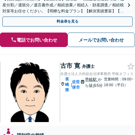
産分割／遺留分／遺言書作成／相続放棄／相続人・財産調査／相続税
対策等お任せください。【明瞭な料金プラン】【解決実績豊富】【電
話相談可】
料金表を見る
電話でお問い合わせ
メールでお問い合わせ
古市 寛
弁護士
弁護士法人大村綜合法律事務所 早岐オフィス
長
早岐駅
か
営業時間：09:00~
佐世
崎
|
18:00（平日）
ら徒歩5分
保市
県