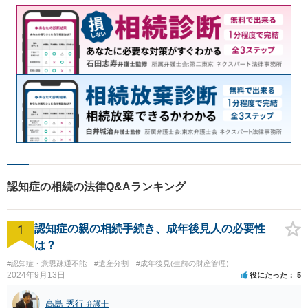
認知症の相続の法律Q&Aランキング
1
認知症の親の相続手続き、成年後見人の必要性
は？
#認知症・意思疎通不能
#遺産分割
#成年後見(生前の財産管理)
2024年9月13日
役にたった
5
高島 秀行
弁護士