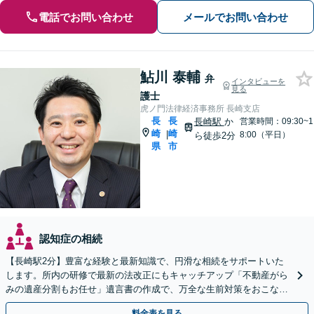
電話でお問い合わせ
メールでお問い合わせ
鮎川 泰輔
弁
インタビューを
見る
護士
虎ノ門法律経済事務所 長崎支店
長
長
長崎駅
か
営業時間：09:30~1
崎
崎
|
8:00（平日）
ら徒歩2分
県
市
認知症の相続
【長崎駅2分】豊富な経験と最新知識で、円滑な相続をサポートいた
します。所内の研修で最新の法改正にもキャッチアップ「不動産がら
みの遺産分割もお任せ」遺言書の作成で、万全な生前対策をおこない
ましょう【夜間・休日面談可】
料金表を見る