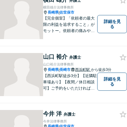
弁護士
横田雄介法律事務所
長崎県
佐世保市
|
【完全個室】「依頼者の最大
詳細を見
限の利益を追求すること」が
る
モットー。依頼者の痛みや苦
しみを受け止め、平穏な日常
を取り戻すべく尽力いたしま
す。他士業連携でワンストッ
プの手続きが可能◎【駐車場
山口 裕介
弁護士
あり】
山口裕介法律事務所
長崎県
長崎市
西浜町駅
から徒歩3分
|
【西浜町駅徒歩3分】【近隣駐
詳細を見
車場あり】【夜間／休日相談
る
可】ご予約をいただければ、
土日祝日・夜間でも対応いた
します。個人・法人問わず、
お困りの方はお気軽に弁護士
今井 洋
にご相談ください。
弁護士
今井法律事務所
長崎県
佐世保市
|