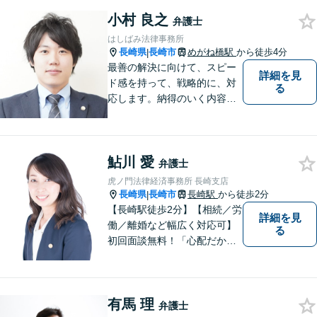
◆11260件の相談実績（令和1
～7年合計）
小村 良之
弁護士
はしばみ法律事務所
長崎県
長崎市
めがね橋駅
から徒歩4分
|
最善の解決に向けて、スピー
詳細を見
ド感を持って、戦略的に、対
る
応します。納得のいく内容と
費用となるよう心がけていま
すので、まずはお気軽にご相
談ください。
鮎川 愛
弁護士
虎ノ門法律経済事務所 長崎支店
長崎県
長崎市
長崎駅
から徒歩2分
|
【長崎駅徒歩2分】【相続／労
詳細を見
働／離婚など幅広く対応可】
る
初回面談無料！「心配だから
念の為聞いておきたい」大歓
迎です！少しでも不安なこと
があればすぐにご相談くださ
有馬 理
い。各種専門家と連携し、ス
弁護士