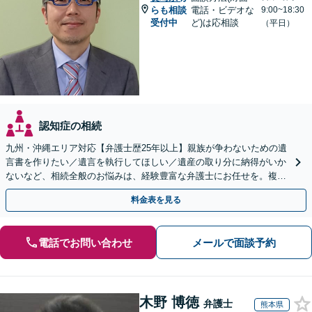
らも相談
電話・ビデオな
9:00~18:30
受付中
ど)は応相談
（平日）
認知症の相続
九州・沖縄エリア対応【弁護士歴25年以上】親族が争わないための遺
言書を作りたい／遺言を執行してほしい／遺産の取り分に納得がいか
ないなど、相続全般のお悩みは、経験豊富な弁護士にお任せを。複雑
な問題も粘り強く対応し、解決に導きます。
料金表を見る
電話でお問い合わせ
メールで面談予約
木野 博徳
弁護士
熊本県