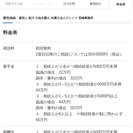
プロフィール
インタビュー
注力分野
事例紹介
料金表
費用(相続・遺言) | 相川 大祐弁護士 弁護士法人グレイス 長崎事務所
料金表
相談料
初回無料
2度目以降のご相談については30分5500円（税込）
着手金
１．相続人が２名かつ相続財産が5000万円未満
協議の場合 22万円
調停・審判の場合 33万円
２．相続人が3～5人かつ相続財産が5000万円未満
44万円
３．相続人が1～5人かつ相続財産が5000円以上
協議の場合 44万円
調停・審判の場合 55万円
４．相続人が6人以上 ※相続財産の額に関わらず
55万円
報酬金
１．相続人が２名かつ相続財産が5000万円未満