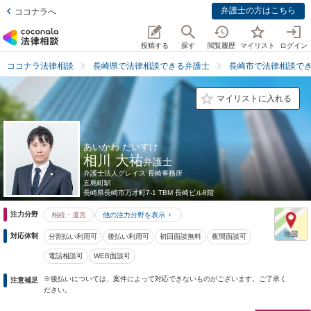
弁護士の方はこちら
ココナラへ
投稿する
探す
閲覧履歴
マイリスト
ログイン
ココナラ法律相談
長崎県で法律相談できる弁護士
長崎市で法律相談で
マイリストに入れる
あいかわ だいすけ
相川 大祐
弁護士
弁護士法人グレイス 長崎事務所
五島町駅
長崎県
長崎市万才町7-1 TBM 長崎ビル8階
注力分野
相続・遺言
他の注力分野を表示
対応体制
分割払い利用可
後払い利用可
初回面談無料
夜間面談可
電話相談可
WEB面談可
※後払いについては、案件によって対応できないものがございます。ご了承く
注意補足
ださい。