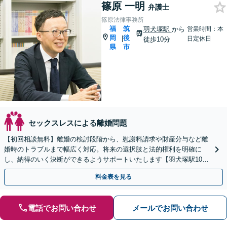
篠原 一明
弁護士
篠原法律事務所
福
筑
羽犬塚駅
から
営業時間：本
岡
後
|
日定休日
徒歩10分
県
市
セックスレスによる離婚問題
【初回相談無料】離婚の検討段階から、慰謝料請求や財産分与など離
婚時のトラブルまで幅広く対応。将来の選択肢と法的権利を明確に
し、納得のいく決断ができるようサポートいたします【羽犬塚駅10
分】【当日・休日・夜間相談OK】
料金表を見る
電話でお問い合わせ
メールでお問い合わせ