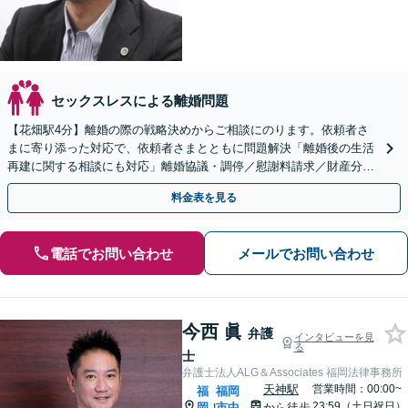
セックスレスによる離婚問題
【花畑駅4分】離婚の際の戦略決めからご相談にのります。依頼者さ
まに寄り添った対応で、依頼者さまとともに問題解決「離婚後の生活
再建に関する相談にも対応」離婚協議・調停／慰謝料請求／財産分与
／親権・養育費・面会交流／婚姻費用など【子連れ相談可】
料金表を見る
電話でお問い合わせ
メールでお問い合わせ
今西 眞
弁護
インタビューを見
る
士
弁護士法人ALG＆Associates 福岡法律事務所
天神駅
営業時間：00:00~
福
福岡
23:59（土日祝日）
岡
市中
から徒歩