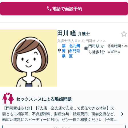
電話で面談予約
田川 瞳
弁護士
弁護士法人ＯＮＥ 門司オフィス
福
北九州
門司駅
か
営業時間：本
岡
市門司
|
日定休日
ら徒歩1分
県
区
セックスレスによる離婚問題
【門司駅徒歩1分】【7支店・全支店で安定して受任できる体制】夫・
妻ともに相談可。不貞慰謝料、財産分与、婚姻費用、面会交流など、
幅広い問題にスピーディーに対応。ぜひ一度ご相談ください【子連れ
相談・駐車場あり】