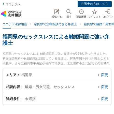
弁護士の方はこちら
ココナラへ
投稿する
探す
閲覧履歴
マイリスト
ログイン
ココナラ法律相談
福岡県で法律相談できる弁護士
福岡県で離婚・男女
福岡県のセックスレスによる離婚問題に強い弁
護士
福岡県でセックスレスによる離婚問題に強い弁護士が194名見つかりました。
初回面談無料や休日面談に対応している弁護士、解決事例を持つ弁護士なども
掲載中。さらに福岡市中央区や福岡市博多区、北九州市小倉北区などの地域条
件で弁護士を絞り込めます。離婚・男女問題に関係する財産分与や養育費、親
権等の細かな分野での絞り込み検索もでき便利です。特に森田法律事務所の森
エリア
福岡県
変更
田 孝久弁護士や弁護士法人プロテクトスタンス 福岡事務所の尾上 太一弁護
士、弁護士法人RITA総合法律事務所 福岡事務所の村上 可奈弁護士のプロフィー
相談内容
離婚・男女問題、セックスレス
変更
ル情報や弁護士費用、強みなどが注目されています。『福岡県で土日や夜間に
発生したセックスレスによる離婚問題のトラブルを今すぐに弁護士に相談した
い』『セックスレスによる離婚問題のトラブル解決の実績豊富な近くの弁護士
詳細条件
未選択
変更
を検索したい』『初回相談無料でセックスレスによる離婚問題を法律相談でき
る福岡県内の弁護士に相談予約したい』などでお困りの相談者さんにおすすめ
です。