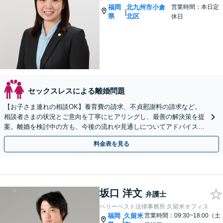
福岡
北九州市小倉
営業時間：本日定
|
県
北区
休日
セックスレスによる離婚問題
【お子さま連れの相談OK】養育費の請求、不貞慰謝料の請求など。
相談者さまの状況とご意向を丁寧にヒアリングし、最善の解決策を提
案。離婚を検討中の方も、今後の流れや見通しについてアドバイスい
たしますので、まずはご相談ください【駐車場あり】
料金表を見る
坂口 洋文
弁護士
ベリーベスト法律事務所 久留米オフィス
福岡
久留米
営業時間：09:30~18:00（土
|