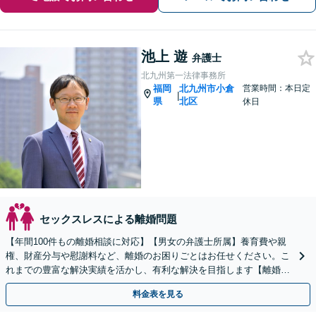
池上 遊
弁護士
北九州第一法律事務所
福岡
北九州市小倉
営業時間：本日定
|
県
北区
休日
セックスレスによる離婚問題
【年間100件もの離婚相談に対応】【男女の弁護士所属】養育費や親
権、財産分与や慰謝料など、離婚のお困りごとはお任せください。こ
れまでの豊富な解決実績を活かし、有利な解決を目指します【離婚・
男女問題の初回相談無料】休日・夜間相談にも対応
料金表を見る