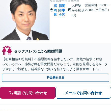
福岡弁護士法律事務所
天神駅
営業時間：09:00~
福
福岡
22:00（土日祝日）
岡
市中
から徒歩
|
県
央区
6分
セックスレスによる離婚問題
【初回相談30分無料】不倫慰謝料を請求したい方、突然の請求に戸惑
っている方へ。感情が絡む男女問題だからこそ、法的な見通しを分か
りやすくご説明し、精神的なご負担を軽くするよう徹底サポートいた
します。一人で悩まずご相談を。【天神駅徒歩5分】
料金表を見る
電話でお問い合わせ
メールでお問い合わせ