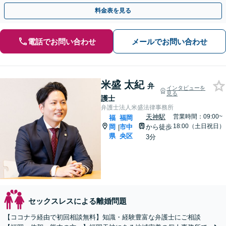
料金表を見る
電話でお問い合わせ
メールでお問い合わせ
米盛 太紀
弁
インタビューを
見る
護士
弁護士法人米盛法律事務所
天神駅
営業時間：09:00~
福
福岡
18:00（土日祝日）
岡
市中
から徒歩
|
県
央区
3分
セックスレスによる離婚問題
【ココナラ経由で初回相談無料】知識・経験豊富な弁護士にご相談