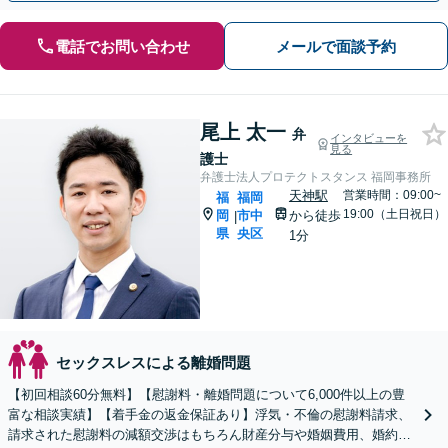
電話でお問い合わせ
メールで面談予約
尾上 太一
弁
インタビューを
見る
護士
弁護士法人プロテクトスタンス 福岡事務所
天神駅
営業時間：09:00~
福
福岡
19:00（土日祝日）
岡
市中
から徒歩
|
県
央区
1分
セックスレスによる離婚問題
【初回相談60分無料】【慰謝料・離婚問題について6,000件以上の豊
富な相談実績】【着手金の返金保証あり】浮気・不倫の慰謝料請求、
請求された慰謝料の減額交渉はもちろん財産分与や婚姻費用、婚約破