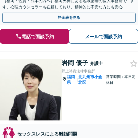
【福岡・佐賀・熊本の方へ】福岡天神にある地域密着の個人事務所で
す。心理カウンセラーも在籍しており、精神的に不安な方にも安心し
てご相談頂けます【忙しい方は事前予約で夜間休日対応可能】
料金表を見る
電話で面談予約
メールで面談予約
岩岡 優子
弁護士
野上裕貴法律事務所
福岡
北九州市小倉
営業時間：本日定
|
県
北区
休日
セックスレスによる離婚問題