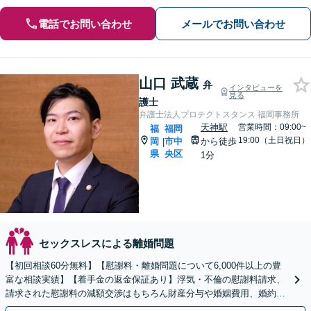
電話でお問い合わせ
メールでお問い合わせ
山口 武蔵
弁
インタビューを
見る
護士
弁護士法人プロテクトスタンス 福岡事務所
天神駅
営業時間：09:00~
福
福岡
19:00（土日祝日）
岡
市中
から徒歩
|
県
央区
1分
セックスレスによる離婚問題
【初回相談60分無料】【慰謝料・離婚問題について6,000件以上の豊
富な相談実績】【着手金の返金保証あり】浮気・不倫の慰謝料請求、
請求された慰謝料の減額交渉はもちろん財産分与や婚姻費用、婚約破
棄など様々な離婚・男女問題の解決実績が豊富です。