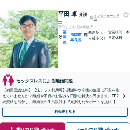
平田 卓
弁護
インタビューを見
る
士
平田すぐる法律事務所
福
西新駅
か
営業時間：本
福岡市
岡
|
日定休日
ら徒歩6分
早良区
県
セックスレスによる離婚問題
【初回面談無料】【法テラス利用可】慰謝料や今後の生活に不安を抱
えていませんか？離婚や不貞のお悩みを円滑な解決へ導きます。FP2
級資格を活かし、離婚後の生活設計まで見据えたサポートを提供【キ
ッズスペースあり】【事前のご予約で休日・夜間も対応】
料金表を見る
電話でお問い合わせ
メールでお問い合わせ