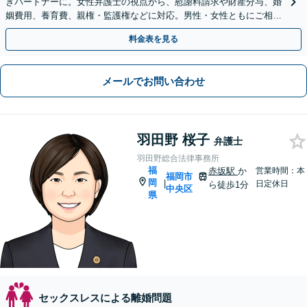
きパートナーに。女性弁護士の視点から、慰謝料請求や財産分与、婚
姻費用、養育費、親権・監護権などに対応。男性・女性ともにご相談
を！【子連れ相談可】【博多駅6分】
料金表を見る
メールでお問い合わせ
羽田野 桜子
弁護士
羽田野総合法律事務所
福
赤坂駅
か
営業時間：本
福岡市
岡
|
日定休日
ら徒歩1分
中央区
県
セックスレスによる離婚問題