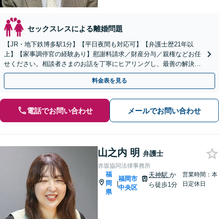
セックスレスによる離婚問題
【JR・地下鉄博多駅1分】【平日夜間も対応可】【弁護士歴21年以
上】【家事調停官の経験あり】慰謝料請求／財産分与／親権などお任
せください。相談者さまのお話を丁寧にヒアリングし、最善の解決策
をご提案いたします
料金表を見る
電話でお問い合わせ
メールでお問い合わせ
山之内 明
弁護士
赤坂協同法律事務所
福
天神駅
か
営業時間：本
福岡市
岡
|
日定休日
ら徒歩1分
中央区
県