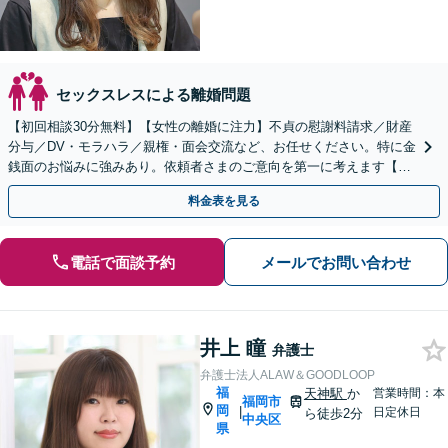
セックスレスによる離婚問題
【初回相談30分無料】【女性の離婚に注力】不貞の慰謝料請求／財産
分与／DV・モラハラ／親権・面会交流など、お任せください。特に金
銭面のお悩みに強みあり。依頼者さまのご意向を第一に考えます【子
連れ相談】【休日相談可】【天神駅1分】
料金表を見る
電話で面談予約
メールでお問い合わせ
井上 瞳
弁護士
弁護士法人ALAW＆GOODLOOP
福
天神駅
か
営業時間：本
福岡市
岡
|
日定休日
ら徒歩2分
中央区
県