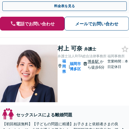
棄など様々な離婚・男女問題の解決実績が豊富です。
料金表を見る
電話でお問い合わせ
メールでお問い合わせ
村上 可奈
弁護士
弁護士法人RITA総合法律事務所 福岡事務所
福
博多駅
か
営業時間：本
福岡市
岡
|
日定休日
ら徒歩6分
博多区
県
セックスレスによる離婚問題
【初回相談無料】【子どもの問題に精通】お子さまと依頼者さまの良