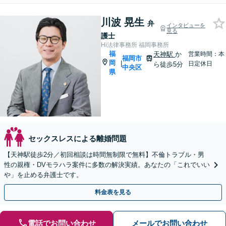
川波 晃生
弁
インタビューを
見る
護士
Hi法律事務所 福岡事務所
福
天神駅
か
営業時間：本
福岡市
岡
|
日定休日
ら徒歩5分
中央区
県
セックスレスによる離婚問題
【天神駅徒歩2分／初回相談は時間無制限で無料】不倫トラブル・男
性の親権・DVモラハラ案件に多数の解決実績。あなたの「これでいい
や」を止める弁護士です。
料金表を見る
電話でお問い合わせ
メールでお問い合わせ