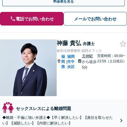
料金表を見る
電話でお問い合わせ
メールでお問い合わせ
神藤 貴弘
弁護士
春田法律事務所 福岡オフィス
天神駅
営業時間：00:00~
福
福岡
23:59（土日祝日）
岡
市中
から徒歩
|
県
央区
5分
セックスレスによる離婚問題
◆離婚・不倫に強い弁護士◆【早く解決したい】【責任を取らせた
い】【減額したい】【内密に解決したい】