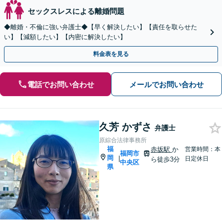
セックスレスによる離婚問題
◆離婚・不倫に強い弁護士◆【早く解決したい】【責任を取らせた
い】【減額したい】【内密に解決したい】
料金表を見る
電話でお問い合わせ
メールでお問い合わせ
久芳 かずさ
弁護士
原綜合法律事務所
福
赤坂駅
か
営業時間：本
福岡市
岡
|
日定休日
ら徒歩3分
中央区
県