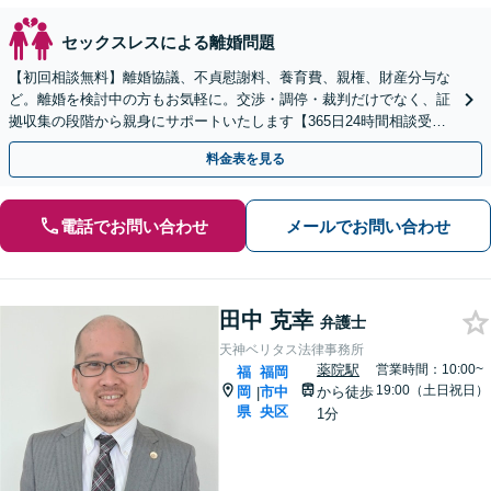
セックスレスによる離婚問題
【初回相談無料】離婚協議、不貞慰謝料、養育費、親権、財産分与な
ど。離婚を検討中の方もお気軽に。交渉・調停・裁判だけでなく、証
拠収集の段階から親身にサポートいたします【365日24時間相談受
付】【赤坂駅3分】【男女の弁護士が在籍】
料金表を見る
電話でお問い合わせ
メールでお問い合わせ
田中 克幸
弁護士
天神ベリタス法律事務所
薬院駅
営業時間：10:00~
福
福岡
19:00（土日祝日）
岡
市中
から徒歩
|
県
央区
1分