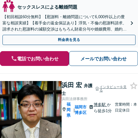
セックスレスによる離婚問題
【初回相談60分無料】【慰謝料・離婚問題について6,000件以上の豊
富な相談実績】【着手金の返金保証あり】浮気・不倫の慰謝料請求、
請求された慰謝料の減額交渉はもちろん財産分与や婚姻費用、婚約破
棄など様々な離婚・男女問題の解決実績が豊富です。
料金表を見る
電話でお問い合わせ
メールでお問い合わせ
浜田 宏
弁護
インタビューを見
る
士
浜田法律事務所
福
博多駅
か
営業時間：本
福岡市
岡
|
日定休日
ら徒歩1分
博多区
県