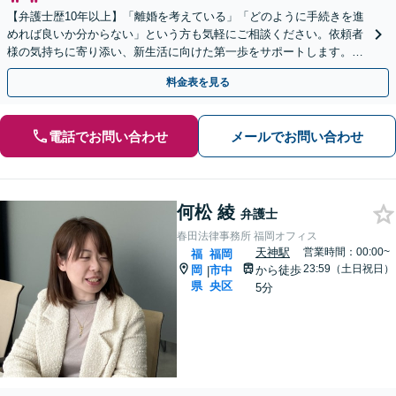
【弁護士歴10年以上】「離婚を考えている」「どのように手続きを進
めれば良いか分からない」という方も気軽にご相談ください。依頼者
様の気持ちに寄り添い、新生活に向けた第一歩をサポートします。
【駐車場あり】【子連れ相談可能】
料金表を見る
電話でお問い合わせ
メールでお問い合わせ
何松 綾
弁護士
春田法律事務所 福岡オフィス
天神駅
営業時間：00:00~
福
福岡
23:59（土日祝日）
岡
市中
から徒歩
|
県
央区
5分