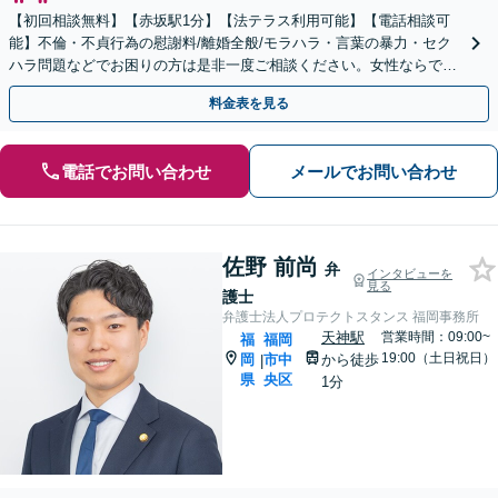
【初回相談無料】【赤坂駅1分】【法テラス利用可能】【電話相談可
能】不倫・不貞行為の慰謝料/離婚全般/モラハラ・言葉の暴力・セク
ハラ問題などでお困りの方は是非一度ご相談ください。女性ならでは
の感性を活かしつつ、法的解決を計ります。
料金表を見る
電話でお問い合わせ
メールでお問い合わせ
佐野 前尚
弁
インタビューを
見る
護士
弁護士法人プロテクトスタンス 福岡事務所
天神駅
営業時間：09:00~
福
福岡
19:00（土日祝日）
岡
市中
から徒歩
|
県
央区
1分