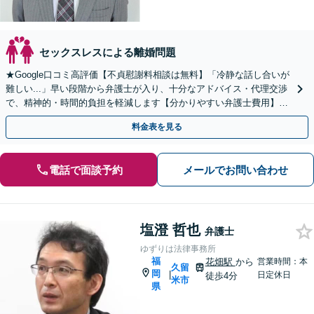
セックスレスによる離婚問題
★Google口コミ高評価【不貞慰謝料相談は無料】「冷静な話し合いが
難しい...」早い段階から弁護士が入り、十分なアドバイス・代理交渉
で、精神的・時間的負担を軽減します【分かりやすい弁護士費用】
【経験と資料に基づく丁寧なご説明】納得を大切に
料金表を見る
電話で面談予約
メールでお問い合わせ
塩澄 哲也
弁護士
ゆずりは法律事務所
福
花畑駅
から
営業時間：本
久留
岡
|
日定休日
徒歩4分
米市
県