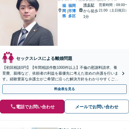
博多駅
営業時間：09:00~
福
福岡
21:00（土日祝日）
岡
市博
から徒歩
|
県
多区
1分
セックスレスによる離婚問題
【初回相談0円】【年間相談件数1000件以上】不倫の慰謝料請求、養
育費、親権など、依頼者の利益を最優先に考えた攻めの弁護を行いま
す。経験豊富な弁護士がご希望に沿った解決方針をわかりやすくご提
案します。お気軽にお問合せ下さい。
料金表を見る
電話でお問い合わせ
メールでお問い合わせ