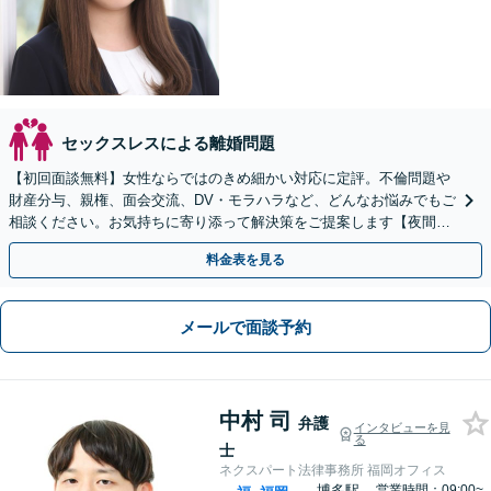
セックスレスによる離婚問題
【初回面談無料】女性ならではのきめ細かい対応に定評。不倫問題や
財産分与、親権、面会交流、DV・モラハラなど、どんなお悩みでもご
相談ください。お気持ちに寄り添って解決策をご提案します【夜間・
休日面談可】【完全個室】【お子様連れでの相談可】
料金表を見る
メールで面談予約
中村 司
弁護
インタビューを見
る
士
ネクスパート法律事務所 福岡オフィス
博多駅
営業時間：09:00~