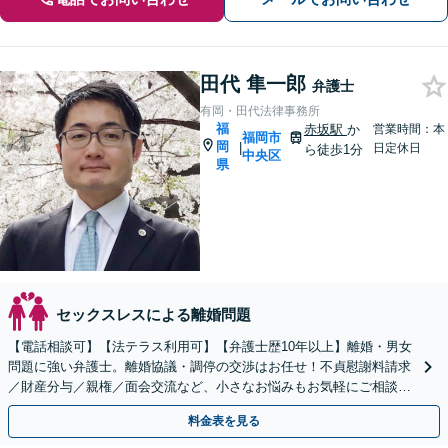
田代 隼一郎
弁護士
有岡・田代法律事務所
福
赤坂駅
か
営業時間：本
福岡市
岡
|
日定休日
ら徒歩1分
中央区
県
セックスレスによる離婚問題
【電話相談可】【法テラス利用可】【弁護士歴10年以上】離婚・男女
問題に強い弁護士。離婚協議・調停の交渉はお任せ！不貞慰謝料請求
／財産分与／親権／面会交流など、小さなお悩みもお気軽にご相談く
ださい【夜間・休日面談可】【完全個室】【赤坂駅1分】
料金表を見る