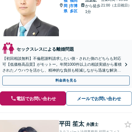
福
福岡
21:00（土日祝日）
岡
市博
から徒歩
|
県
多区
1分
セックスレスによる離婚問題
【初回相談無料】不倫慰謝料請求したい側・された側のどちらも対応
可【低価格高品質】がモットー。年間1000件以上の相談実績から蓄積
されたノウハウを活かし、精神的な負担も軽減しながら迅速な解決を
目指します。【休日・夜間相談あり】【ビデオ面談可】
料金表を見る
電話でお問い合わせ
メールでお問い合わせ
平田 笙太
弁護士
ネクスパート法律事務所 福岡オフィス