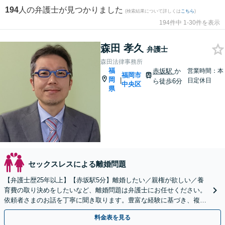
194
人の弁護士が見つかりました
(検索結果について詳しくは
こちら
)
194件中 1-30件を表示
森田 孝久
弁護士
森田法律事務所
福
赤坂駅
か
営業時間：本
福岡市
岡
|
日定休日
ら徒歩6分
中央区
県
セックスレスによる離婚問題
【弁護士歴25年以上】【赤坂駅5分】離婚したい／親権が欲しい／養
育費の取り決めをしたいなど、離婚問題は弁護士にお任せください。
依頼者さまのお話を丁寧に聞き取ります。豊富な経験に基づき、複雑
な問題でも粘り強く対応。違和感を感じたら早めの相談を
料金表を見る