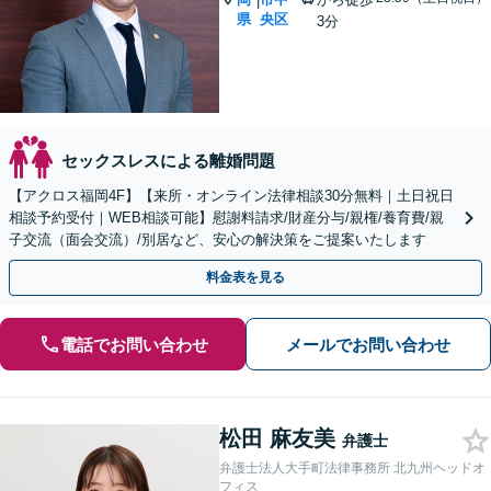
|
県
央区
3分
セックスレスによる離婚問題
【アクロス福岡4F】【来所・オンライン法律相談30分無料｜土日祝日
相談予約受付｜WEB相談可能】慰謝料請求/財産分与/親権/養育費/親
子交流（面会交流）/別居など、安心の解決策をご提案いたします
料金表を見る
電話でお問い合わせ
メールでお問い合わせ
松田 麻友美
弁護士
弁護士法人大手町法律事務所 北九州ヘッドオ
フィス