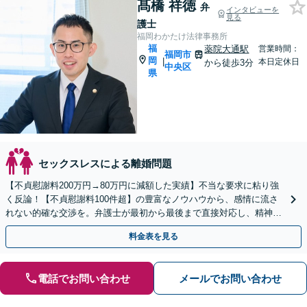
髙橋 祥徳
弁
インタビューを
見る
護士
福岡わかたけ法律事務所
福
薬院大通駅
営業時間：
福岡市
岡
|
本日定休日
から徒歩3分
中央区
県
セックスレスによる離婚問題
【不貞慰謝料200万円→80万円に減額した実績】不当な要求に粘り強
く反論！【不貞慰謝料100件超】の豊富なノウハウから、感情に流さ
れない的確な交渉を。弁護士が最初から最後まで直接対応し、精神的
負担を軽減【休日・夜間相談可】
料金表を見る
電話でお問い合わせ
メールでお問い合わせ