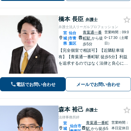
ください。
橋本 長臣
弁護士
弁護士法人リーガルプロフェッション
青葉通一番
営業時間：09:0
宮
仙台
0~17:30（土曜
城
市青
町駅
から徒
|
県
葉区
日）
歩5分
【完全個室で相談可】【近隣駐車場
有】【青葉通一番町駅 徒歩5分】利益
を追求するのではなく法律と良心に従
って紛争の解決をすることが大切だと
考えています。依頼者様の意向を丁寧
にお聞きしご要望に沿った解決をする
電話でお問い合わせ
メールでお問い合わせ
ように心がけています。お気軽にご相
談ください。
森本 裕己
弁護士
法律事務所絆
青葉通一番町
営業時間：
宮
仙台市
本日定休日
城
駅
から徒歩5
|