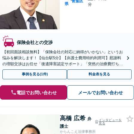
青葉区
県
分
保険会社との交渉
【初回面談相談無料】「保険会社の対応に納得がいかない」というお
悩みを解決します！【仙台駅5分】【弁護士費用特約利用可】慰謝料
の増額交渉はお任せ「後遺障害認定サポート」「突然の治療費打ち切
りにも対応」【バリアフリー対応】
事例を見る(1件)
料金表を見る
電話でお問い合わせ
メールでお問い合わせ
高橋 広希
弁
インタビューを
見る
護士
からんこえ法律事務所