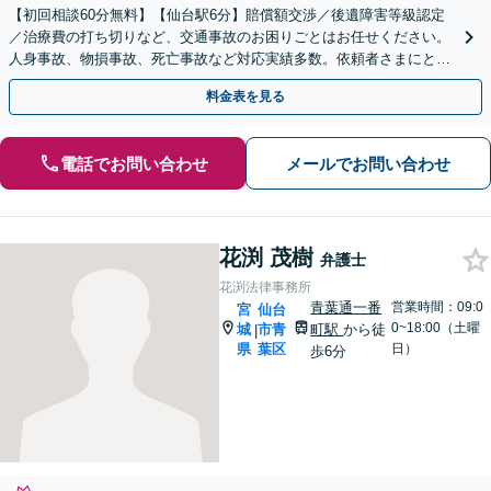
【初回相談60分無料】【仙台駅6分】賠償額交渉／後遺障害等級認定
／治療費の打ち切りなど、交通事故のお困りごとはお任せください。
人身事故、物損事故、死亡事故など対応実績多数。依頼者さまにとっ
て最善の解決となるよう、粘り強く交渉・対応します
料金表を見る
電話でお問い合わせ
メールでお問い合わせ
花渕 茂樹
弁護士
花渕法律事務所
青葉通一番
営業時間：09:0
宮
仙台
0~18:00（土曜
城
市青
町駅
から徒
|
県
葉区
日）
歩6分