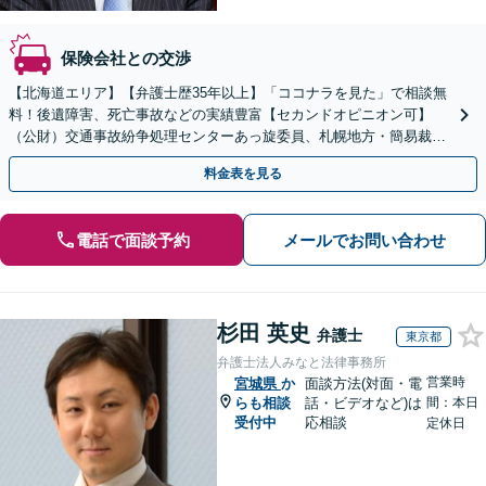
保険会社との交渉
【北海道エリア】【弁護士歴35年以上】「ココナラを見た」で相談無
料！後遺障害、死亡事故などの実績豊富【セカンドオピニオン可】
（公財）交通事故紛争処理センターあっ旋委員、札幌地方・簡易裁判
所調停委員の経験あり
料金表を見る
電話で面談予約
メールでお問い合わせ
杉田 英史
弁護士
東京都
弁護士法人みなと法律事務所
営業時
宮城県
か
面談方法(対面・電
らも相談
話・ビデオなど)は
間：本日
受付中
応相談
定休日