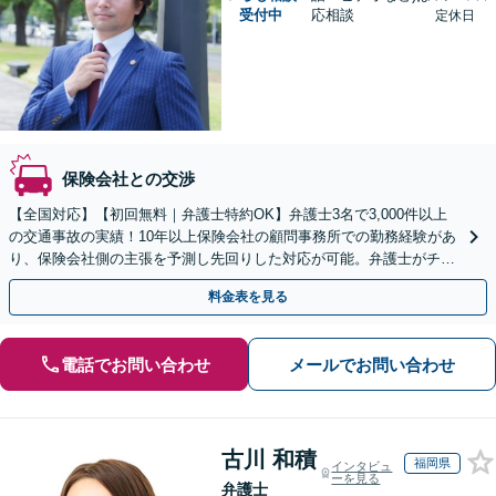
受付中
応相談
定休日
保険会社との交渉
【全国対応】【初回無料｜弁護士特約OK】弁護士3名で3,000件以上
の交通事故の実績！10年以上保険会社の顧問事務所での勤務経験があ
り、保険会社側の主張を予測し先回りした対応が可能。弁護士がチー
ムとなり示談交渉、休業損害、後遺障害等に対応。
料金表を見る
電話でお問い合わせ
メールでお問い合わせ
古川 和積
福岡県
インタビュ
ーを見る
弁護士