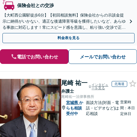
保険会社との交渉
【大町西公園駅徒歩6分】【初回相談無料】保険会社からの示談金提
示に納得がいかない、適正な後遺障害等級を獲得したいなど、あらゆ
る事故に対応します！常にスピード感を意識し、粘り強い交渉で正当
な賠償金の獲得をサポート【電話・メール・WEB相談可】
料金表を見る
電話でお問い合わせ
メールでお問い合わせ
尾崎 祐一
北海道
インタビュ
ーを見る
弁護士
尾崎祐一法律事務所
営業時
宮城県
か
面談方法(対面・電
らも相談
話・ビデオなど)は
間：本日
受付中
応相談
定休日