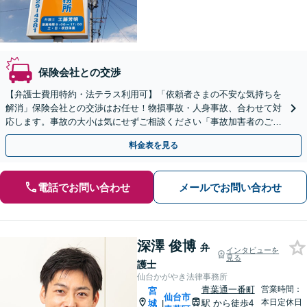
保険会社との交渉
【弁護士費用特約・法テラス利用可】「依頼者さまの不安な気持ちを
解消」保険会社との交渉はお任せ！物損事故・人身事故、合わせて対
応します。事故の大小は気にせずご相談ください「事故加害者のご相
談も対応」【完全個室】
料金表を見る
電話でお問い合わせ
メールでお問い合わせ
深澤 俊博
弁
インタビューを
見る
護士
仙台かがやき法律事務所
青葉通一番町
営業時間：
宮
仙台市
本日定休日
城
駅
から徒歩4
|