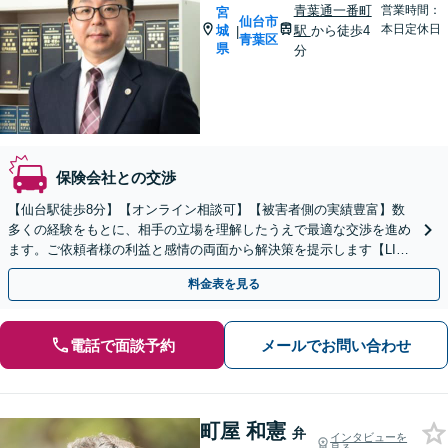
青葉通一番町
営業時間：
宮
仙台市
本日定休日
城
駅
から徒歩4
|
青葉区
県
分
保険会社との交渉
【仙台駅徒歩8分】【オンライン相談可】【被害者側の実績豊富】数
多くの経験をもとに、相手の立場を理解したうえで最適な交渉を進め
ます。ご依頼者様の利益と感情の両面から解決策を提示します【LINE
対応可】【全国対応】【クレカ・スマホ決済可】
料金表を見る
電話で面談予約
メールでお問い合わせ
町屋 和憲
弁
インタビューを