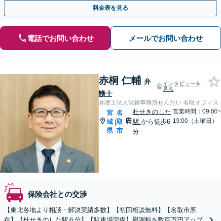
ンライン相談対応】【相談料・着手金無料】
料金表を見る
電話でお問い合わせ
メールでお問い合わせ
赤桐 仁輔
弁
インタビューを
見る
護士
弁護士法人法律事務所せんだい 名取オフィス
杜せきのした
営業時間：09:00~
宮
名
19:00（土曜日）
城
取
駅
から徒歩6
|
県
市
分
保険会社との交渉
【東北各地より相談・解決実績多数】【初回相談無料】【名取市所
在】【杜せきのした駅６分】【駐車場完備】慰謝料を数百万円アップ