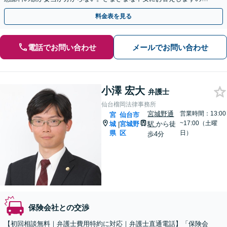
で、お気軽にご連絡ください。ご相談・着手金は無料です。
料金表を見る
電話でお問い合わせ
メールでお問い合わせ
小澤 宏大
弁護士
仙台榴岡法律事務所
宮城野通
営業時間：13:00
宮
仙台市
~17:00（土曜
城
宮城野
駅
から徒
|
県
区
日）
歩4分
保険会社との交渉
【初回相談無料｜弁護士費用特約に対応｜弁護士直通電話】「保険会