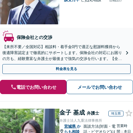
日祝日）
保険会社との交渉
【来所不要／全国対応】相談料・着手金0円で適正な慰謝料獲得から
後遺障害認定まで徹底的にサポートします。保険会社の対応にお困り
の方も、経験豊富な弁護士が最後まで強気の交渉を行います。【全国
13拠点】お気軽にご相談ください。
料金表を見る
電話でお問い合わせ
メールでお問い合わせ
金子 基成
弁護士
埼玉県
弁護士法人九重法律事務所
営業時
宮城県
か
面談方法(対面・電
らも相談
話・ビデオなど)は
間：本日