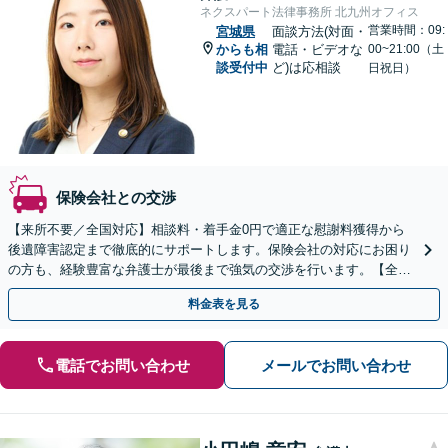
ネクスパート法律事務所 北九州オフィス
営業時間：09:
宮城県
面談方法(対面・
からも相
電話・ビデオな
00~21:00（土
談受付中
ど)は応相談
日祝日）
保険会社との交渉
【来所不要／全国対応】相談料・着手金0円で適正な慰謝料獲得から
後遺障害認定まで徹底的にサポートします。保険会社の対応にお困り
の方も、経験豊富な弁護士が最後まで強気の交渉を行います。【全国
13拠点】お気軽にご相談ください。
料金表を見る
電話でお問い合わせ
メールでお問い合わせ