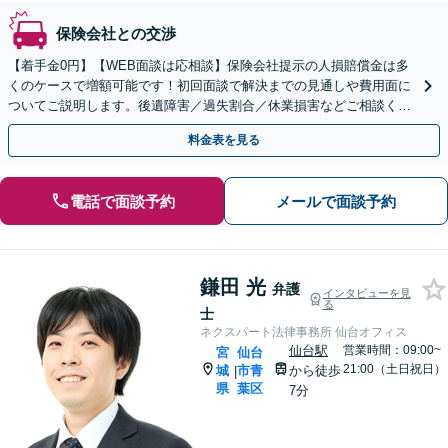
保険会社との交渉
【着手金0円】【WEB面談は応相談】保険会社提示の人損賠償金は多
くのケースで増額可能です！初回面談で解決までの見通しや費用面に
ついてご説明します。後遺障害／過失割合／休業損害などご相談くだ
さい【富谷町役場の元職員】
料金表を見る
電話で面談予約
メールで面談予約
鎌田 光
弁護
インタビューを見
る
士
ネクスパート法律事務所 仙台オフィス
仙台駅
営業時間：09:00~
宮
仙台
21:00（土日祝日）
城
市青
から徒歩
|
県
葉区
7分