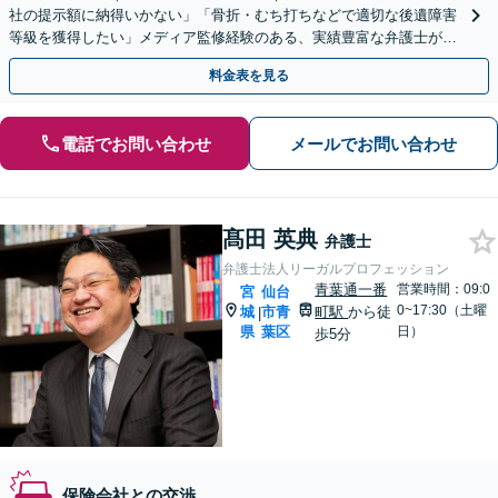
社の提示額に納得いかない」「骨折・むち打ちなどで適切な後遺障害
等級を獲得したい」メディア監修経験のある、実績豊富な弁護士が早
めの解決をサポート！【夜間相談可】
料金表を見る
電話でお問い合わせ
メールでお問い合わせ
髙田 英典
弁護士
弁護士法人リーガルプロフェッション
青葉通一番
営業時間：09:0
宮
仙台
0~17:30（土曜
城
市青
町駅
から徒
|
県
葉区
日）
歩5分
保険会社との交渉