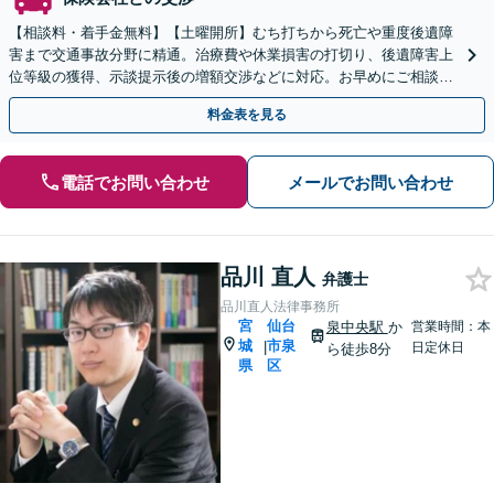
【相談料・着手金無料】【土曜開所】むち打ちから死亡や重度後遺障
害まで交通事故分野に精通。治療費や休業損害の打切り、後遺障害上
位等級の獲得、示談提示後の増額交渉などに対応。お早めにご相談く
ださい。【青葉通一番町駅5分】【弁護士歴15年以上】
料金表を見る
電話でお問い合わせ
メールでお問い合わせ
品川 直人
弁護士
品川直人法律事務所
宮
仙台
泉中央駅
か
営業時間：本
城
市泉
|
日定休日
ら徒歩8分
県
区