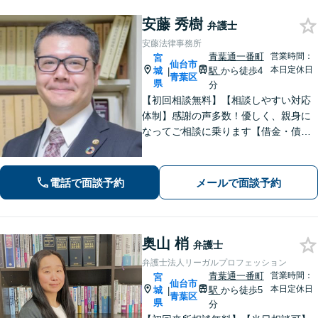
安藤 秀樹
弁護士
安藤法律事務所
青葉通一番町
営業時間：
宮
仙台市
本日定休日
城
駅
から徒歩4
|
青葉区
県
分
【初回相談無料】【相談しやすい対応
体制】感謝の声多数！優しく、親身に
なってご相談に乗ります【借金・債務
整理】法テラス利用可能。すぐに督促
をストップし、再スタートを切るサポ
ートを【離婚問題】男性側からの相談
電話で面談予約
メールで面談予約
実績が豊富です【青葉通一番町駅4分】
奥山 梢
弁護士
弁護士法人リーガルプロフェッション
青葉通一番町
営業時間：
宮
仙台市
本日定休日
城
駅
から徒歩5
|
青葉区
県
分