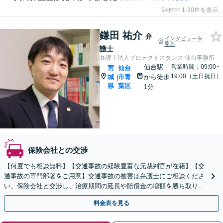
94件中 1-30件を表示
鎌田 祐介
弁
インタビューを
見る
護士
弁護士法人プロテクトスタンス 仙台事務所
仙台駅
営業時間：09:00~
宮
仙台
19:00（土日祝日）
城
市青
から徒歩
|
県
葉区
1分
保険会社との交渉
【何度でも相談無料】【交通事故の経験豊富な元裁判官が在籍】【交
通事故の専門部署をご用意】交通事故の被害は弁護士にご相談くださ
い。保険会社と交渉し、治療期間の延長や賠償金の増額を勝ち取りま
す。後遺障害の等級認定の手続きなどもお任せください。
料金表を見る