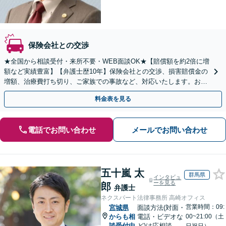
保険会社との交渉
★全国から相談受付・来所不要・WEB面談OK★【賠償額を約2倍に増
額など実績豊富】【弁護士歴10年】保険会社との交渉、損害賠償金の
増額、治療費打ち切り、ご家族での事故など、対応いたします。お早
めにご相談ください【初回相談・着手金無料】
料金表を見る
電話でお問い合わせ
メールでお問い合わせ
五十嵐 太
群馬県
インタビュ
ーを見る
郎
弁護士
ネクスパート法律事務所 高崎オフィス
営業時間：09:
宮城県
面談方法(対面・
からも相
電話・ビデオな
00~21:00（土
談受付中
ど)は応相談