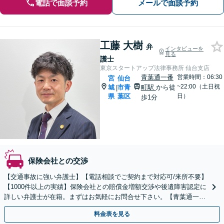
電話で面談予約
メールで面談予約
工藤 大樹
弁
インタビューを
見る
護士
東京スタートアップ法律事務所 仙台支店
青葉通一番
営業時間：06:30
宮
仙台
~22:00（土日祝
城
市青
町駅
から徒
|
県
葉区
日）
歩1分
保険会社との交渉
【交通事故に強い弁護士】【電話相談でご契約まで対応可/来所不要】
【1000件以上の実績】保険会社との賠償金増額交渉や後遺障害認定に
詳しい弁護士が在籍。まずはお気軽にお問合せ下さい。【青葉通一番
町駅 徒歩1分】
料金表を見る