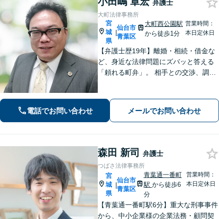
小田嶋 章宏
弁護士
大町法律事務所
宮
大町西公園駅
営業時間：
仙台市
城
|
本日定休日
から徒歩1分
青葉区
県
【弁護士歴19年】離婚・相続・借金な
ど、身近な法律問題にズバッと答える
「頼れる町弁」。 相手との交渉、調
停、裁判、各種手続まで、必要に応じ
て安心してお任せいただけます。 【相
談料30分1,100円】【大町西公園駅1
電話でお問い合わせ
メールでお問い合わせ
分】【夜間・休日対応可能】
森田 新司
弁護士
つばさ法律事務所
青葉通一番町
営業時間：
宮
仙台市
本日定休日
城
駅
から徒歩6
|
青葉区
県
分
【青葉通一番町駅6分】重大な刑事事件
から、中小企業様の企業法務・顧問契