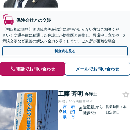
保険会社との交渉
【初回相談無料】後遺障害等級認定に納得がいかない方はご相談くだ
さい！交通事故に精通した弁護士が提携医と連携し、異議申し立てや
示談交渉など最善の解決へ全力を尽くします。ご来所が困難な場合も
柔軟に対応します。【電話・WEB面談可】
料金表を見る
電話でお問い合わせ
メールでお問い合わせ
工藤 芳明
弁護士
岩沼くどう法律事務所
宮
岩
岩沼駅
から
営業時間：本
城
沼
|
日定休日
徒歩8分
県
市