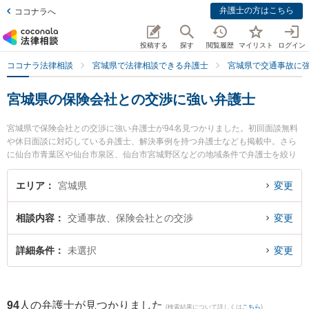
弁護士の方はこちら
ココナラへ
投稿する
探す
閲覧履歴
マイリスト
ログイン
ココナラ法律相談
宮城県で法律相談できる弁護士
宮城県で交通事故に
宮城県の保険会社との交渉に強い弁護士
宮城県で保険会社との交渉に強い弁護士が94名見つかりました。初回面談無料
や休日面談に対応している弁護士、解決事例を持つ弁護士なども掲載中。さら
に仙台市青葉区や仙台市泉区、仙台市宮城野区などの地域条件で弁護士を絞り
込めます。交通事故に関係する自動車事故やバイク事故、自転車事故等の細か
な分野での絞り込み検索もでき便利です。特に弁護士法人プロテクトスタンス
エリア
宮城県
変更
仙台事務所の鎌田 祐介弁護士やアトム仙台法律事務所の熊岡 英明弁護士、ネク
スパート法律事務所 仙台オフィスの城石 悠貴弁護士のプロフィール情報や弁護
相談内容
交通事故、保険会社との交渉
変更
士費用、強みなどが注目されています。『宮城県で土日や夜間に発生した保険
会社との交渉のトラブルを今すぐに弁護士に相談したい』『保険会社との交渉
のトラブル解決の実績豊富な近くの弁護士を検索したい』『初回相談無料で保
詳細条件
未選択
変更
険会社との交渉を法律相談できる宮城県内の弁護士に相談予約したい』などで
お困りの相談者さんにおすすめです。
94
人の弁護士が見つかりました
(検索結果について詳しくは
こちら
)