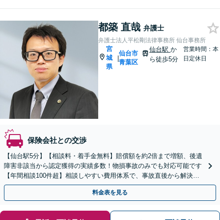
都築 直哉
弁護士
弁護士法人平松剛法律事務所 仙台事務所
宮
仙台駅
か
営業時間：本
仙台市
城
|
日定休日
ら徒歩5分
青葉区
県
保険会社との交渉
【仙台駅5分】【相談料・着手金無料】賠償額を約2倍まで増額、後遺
障害非該当から認定獲得の実績多数！物損事故のみでも対応可能です
【年間相談100件超】相談しやすい費用体系で、事故直後から解決ま
で徹底サポート！【弁護士費用特約で費用負担ゼロ】
料金表を見る