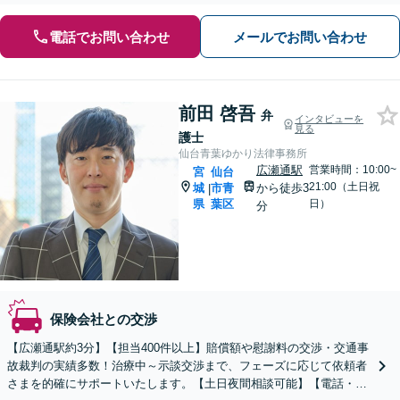
電話でお問い合わせ
メールでお問い合わせ
前田 啓吾
弁
インタビューを
見る
護士
仙台青葉ゆかり法律事務所
広瀬通駅
営業時間：10:00~
宮
仙台
21:00（土日祝
城
市青
から徒歩3
|
県
葉区
日）
分
保険会社との交渉
【広瀬通駅約3分】【担当400件以上】賠償額や慰謝料の交渉・交通事
故裁判の実績多数！治療中～示談交渉まで、フェーズに応じて依頼者
さまを的確にサポートいたします。【土日夜間相談可能】【電話・オ