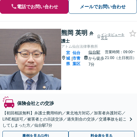
電話でお問い合わせ
メールでお問い合わせ
熊岡 英明
弁
インタビューを
見る
護士
アトム仙台法律事務所
仙台駅
営業時間：09:00~
宮
仙台
21:00（土日祝日）
城
市青
から徒歩
|
県
葉区
7分
保険会社との交渉
【初回相談無料】弁護士費用特約／東北地方対応／加害者弁護対応／
LINE相談可／被害者との示談交渉／過失割合の交渉／交通事故を起こ
してしまった方／仙台駅7分
事例を見る(1件)
料金表を見る