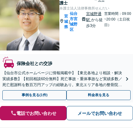
見る
護士
弁護士法人法律事務所せんだい
仙台
宮城野通
営業時間：09:00
宮
市宮
~20:00（土日祝
駅
から徒
城
|
城野
日）
歩3分
県
区
保険会社との交渉
【仙台市公式ホームページに情報掲載中】【東北各地より相談・解決
実績多数】【初回相談60分無料】死亡事故・重体事故など実績多数／
死亡慰謝料を数百万円アップの経験あり。東北エリア各地の整骨院と
連携し、被害回復に向け尽力します
事例を見る(1件)
料金表を見る
電話でお問い合わせ
メールでお問い合わせ