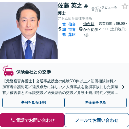
佐藤 英之
弁
インタビューを
見る
護士
アトム仙台法律事務所
仙台駅
営業時間：09:00~
宮
仙台
21:00（土日祝日）
城
市青
から徒歩
|
県
葉区
7分
保険会社との交渉
【元警察官弁護士】交通事故捜査の経験500件以上／初回相談無料／
加害者弁護対応／違反点数に詳しい／人身事故を物損事故にした実績
有／被害者との示談交渉／過失割合の交渉／弁護士費用特約／交通事
故を起こしてしまった方／LINE相談可／仙台駅7分
事例を見る(1件)
料金表を見る
電話でお問い合わせ
メールでお問い合わせ