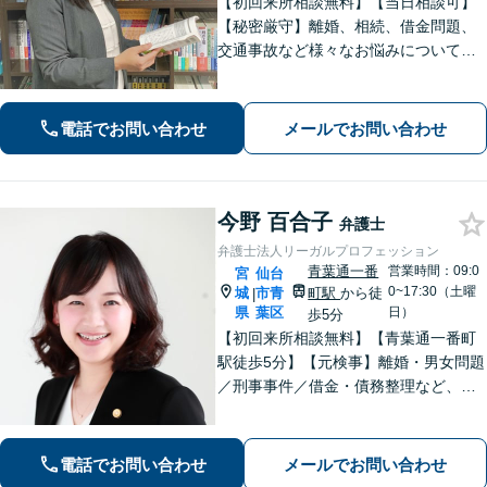
【初回来所相談無料】【当日相談可】
【秘密厳守】離婚、相続、借金問題、
交通事故など様々なお悩みについて、
誠実にお話しをうかがいスピーディー
な問題解決を目指します。まずはお気
軽にご相談下さい。
電話でお問い合わせ
メールでお問い合わせ
今野 百合子
弁護士
弁護士法人リーガルプロフェッション
青葉通一番
営業時間：09:0
宮
仙台
0~17:30（土曜
城
市青
町駅
から徒
|
県
葉区
日）
歩5分
【初回来所相談無料】【青葉通一番町
駅徒歩5分】【元検事】離婚・男女問題
／刑事事件／借金・債務整理など、あ
らゆる法律問題に全力を尽くします。
ご相談者さまのお話を丁寧にうかが
い、最善の解決策へと導くことを最も
電話でお問い合わせ
メールでお問い合わせ
重視しています。お困りの方はご相談