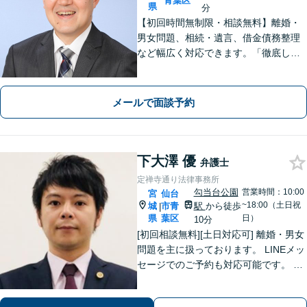
青葉区
県
分
【初回時間無制限・相談無料】離婚・
男女問題、相続・遺言、借金債務整理
など幅広く対応できます。「徹底した
顧客志向」や「丁寧でわかりやすい説
明」にこだわっています【弁護士経験1
5年以上】
メールで面談予約
下大澤 優
弁護士
定禅寺通り法律事務所
勾当台公園
営業時間：10:00
宮
仙台
~18:00（土日祝
城
市青
駅
から徒歩
|
県
葉区
日）
10分
[初回相談無料][土日対応可] 離婚・男女
問題を主に扱っております。 LINEメッ
セージでのご予約も対応可能です。 LI
NEでのご予約をご希望の場合は、以下
のリンクからご登録ください。 https://l