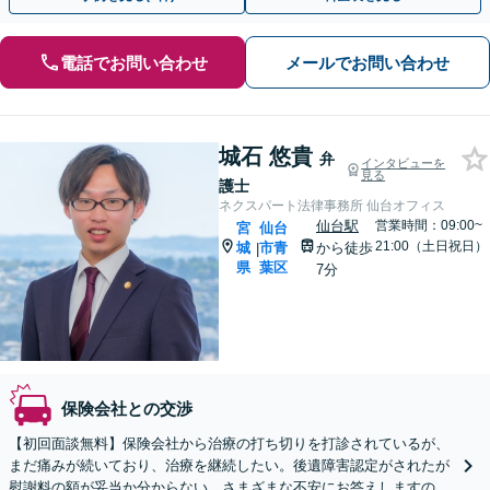
電話でお問い合わせ
メールでお問い合わせ
城石 悠貴
弁
インタビューを
見る
護士
ネクスパート法律事務所 仙台オフィス
仙台駅
営業時間：09:00~
宮
仙台
21:00（土日祝日）
城
市青
から徒歩
|
県
葉区
7分
保険会社との交渉
【初回面談無料】保険会社から治療の打ち切りを打診されているが、
まだ痛みが続いており、治療を継続したい。後遺障害認定がされたが
慰謝料の額が妥当か分からない。さまざまな不安にお答えしますの