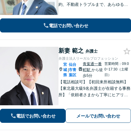
約、不動産トラブルまで、あらゆる法
律問題に全力を尽くします。ご相談い
ただくだけで解決の糸口が見える場合
もございます。一人で抱え込まず、ま
電話でお問い合わせ
ずは初回無料相談へご連絡ください。
新妻 範之
弁護士
弁護士法人リーガルプロフェッション
青葉通一番
営業時間：09:0
宮
仙台
0~17:30（土曜
城
市青
町駅
から徒
|
県
葉区
日）
歩5分
【電話相談可】【初回来所相談無料】
【東北最大級9名弁護士が在籍する事務
所】「依頼者さまから丁寧にヒアリン
グし、最適な離婚を提案」「不倫慰謝
料／請求する側・された側どちらも
可」多角的な視点で労働問題をサポー
電話でお問い合わせ
メールでお問い合わせ
ト【休日夜間相談可】【完全個室対
応】