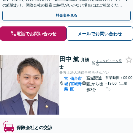
の経験あり。保険会社の提案に納得がいかない場合にはご相談くださ
い【土曜相談可】【完全個室】
料金表を見る
電話でお問い合わせ
メールでお問い合わせ
田中 航
弁護
インタビューを見
る
士
弁護士法人法律事務所せんだい
宮城野通
営業時間：09:00
宮
仙台市
~19:00（土曜
城
宮城野
駅
から徒
|
県
区
日）
歩3分
保険会社との交渉