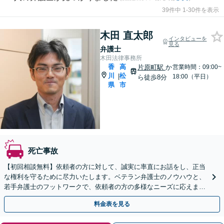
39件中 1-30件を表示
木田 直太郎
インタビューを
見る
弁護士
木田法律事務所
香
高
片原町駅
か
営業時間：09:00~
川
松
|
18:00（平日）
ら徒歩8分
県
市
死亡事故
【初回相談無料】依頼者の方に対して、誠実に率直にお話をし、正当
な権利を守るために尽力いたします。ベテラン弁護士のノウハウと、
若手弁護士のフットワークで、依頼者の方の多様なニーズに応えま
す。
料金表を見る