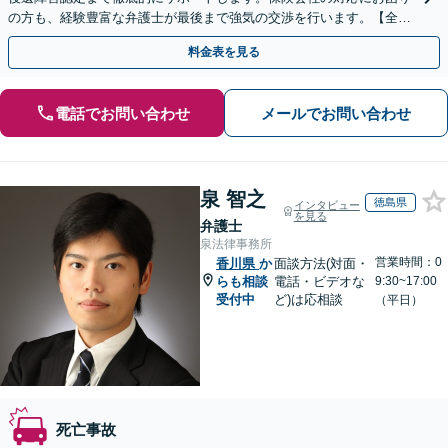
の方も、経験豊富な弁護士が最後まで強気の交渉を行います。【全国
13拠点】お気軽にご相談ください。
料金表を見る
電話でお問い合わせ
メールでお問い合わせ
泉 智之
徳島県
インタビュー
を見る
弁護士
泉法律事務所
営業時間：0
香川県
か
面談方法(対面・
らも相談
電話・ビデオな
9:30~17:00
受付中
ど)は応相談
（平日）
死亡事故