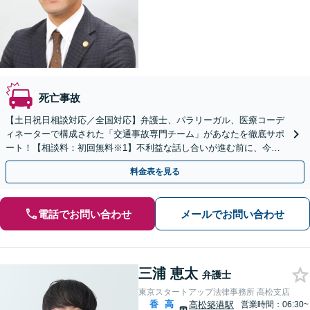
死亡事故
【土日祝日相談対応／全国対応】弁護士、パラリーガル、医療コーデ
ィネーターで構成された「交通事故専門チーム」があなたを徹底サポ
ート！【相談料：初回無料※1】不利益な話し合いが進む前に、今す
ぐ相談！
料金表を見る
電話でお問い合わせ
メールでお問い合わせ
三浦 恵太
弁護士
東京スタートアップ法律事務所 高松支店
香
高
高松築港駅
営業時間：06:30~