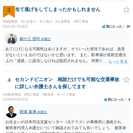
いいと思います。 ＞示談と刑事の両方を相談できる弁護士の先生をさ
奨される方針 相手が保険会社であれば、判決後の不払いはまずありま
がしております。 ネットでさがすとあまりの多さに戸惑っておりま
3
当て逃げをしてしまったかもしれません
せん。 ご質問者様が「長期化しても戦いたい」という強い意志をお持
す。 どの方にお願いしても同じなのでしょうか。 話してみた感じや説
ちで、かつ、賠償額の最大化（遅延損害金等の獲得）を目指すのであ
明など、いろいろ考慮して判断することになります。 書類が届いたば
れば、示談交渉では妥結せず、提訴（訴訟）を前提に進めるのが最適
#物損事故
#ひき逃げ・当て逃げ
#人身事故
#死亡事故
かりで不安でしょうから、どこかしら相談に行ってみると良いと思い
2021年7月28日
役にたった
20
解です。 どのような方向性を目指すのかメリットデメリットを検討す
ます。 複数の弁護士に相談されて決められるケースもありますし、は
るためにも、相談時には弁護士にその意向を伝え、疑問を解消した方
じめに相談したところで依頼しなければならないわけではありませ
鐘ケ江 啓司
が良いです。 その上で委任契約を結んだ方が良いです。 なお、弁護士
弁護士
ん。
費用特約に加入されている場合には、相談料10万円、報酬300万円まで
あてにげになる可能性はありますが、そういった状況であれば、故意
は賄われることが多いので、保険の加入状況もご確認した方が良いで
がないといえるのではないかと思います。 また、駐車場が道路交通法
す。 併せて、交通事故の刑事事件についても被害者参加制度といって
上の「道路」に該当しなければ処罰されません。 刑事処分がなされる
加害者の処分を決める裁判において意見を述べる機会もあります。 ご
かどうかは、その駐車場が道路交通法の「道路（一般交通の用に供す
参考になれば幸いです。
るその他の場所）」にあたるかが重要です。 駐車場が「道路」にあた
るかは難しい問題で、私が経験した事例でも、コインパーキングで警
4
セカンドピニオン 相談だけでも可能な交通事故
察官は「道路」と判断して道路交通法違反で立件したものの、検察官
に詳しい弁護士さんを探してます
は「道路」にあたらないとして不起訴処分にしたものがあります（検
#自動車事故
#死亡事故
#被害者
#バイク事故
察官に意見書を出しました）。コンビニやスーパーの駐車場では「道
2026年4月21日
役にたった
4
路」とした裁判例もあります。 「一般交通の用に供するその他の場
所」とは、道路法に規定する道路及び道路運送法に規定する自動車道
西浦 嘉博
弁護士
以外で不特定の人や車が自由に通行することができる場所をいうとさ
れています。 この判断にあたっては、「道路の体裁の有無」、「客
お住まいの日本司法支援センター（法テラス）の事務所に連絡され、
観性・継続性・反復性の有無」、「公開性の有無」及び「道路性の有
被害者代理人弁護士について確認されてみても良いでしょう。 被害者
無」を検討するのが一般的です（道路交通執務研究会編著『執務資料