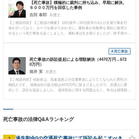
【死亡事故】積極的に裁判に持ち込み、早期に解決。
６０００万円を回収した事例
吉田 泰郎
弁護士
【ご相談内容】【ご相談の概要】 10代後半～20代前半の4人が京都で暴走行
為を行っており、カーブを曲がりきれずに、運転者が自動車を電柱に激突さ
せるという死亡事故を起こしました。 運転者は生き残りましたが、助手席の
同乗者は死亡しました。 助手席に乗っていた、亡くなられた被害者のお父様
から相談を受けました。しかしお父様は、息子を失ったショックが大きく事
故について考えることができない状態でした。 無理からぬこととはいえ、お
# 死亡事故
父様は、ショックで考えることができない状態でしたので、加害者に対する
死亡事故の訴訟提起による増額解決（4470万円→672
損害賠償について、加害者から連絡があっても放置していました。 そうした
0万円）
ところ、加害者の代理人から、事件の解決を求める調停を起こされ、「好意
同乗」を指摘され、好意同乗による減額の主張(10％減額)をされました。 こ
堀井 実
弁護士
の段階で、当事務所に相談がありました。 【弁護士の対応】 弁護士は、加害
【ご相談内容】依頼者は、高速道路上の交通事故により亡くなられた男性の
者の起こしてきた調停につきあう必要はないと判断して、調停を「不調」と
相続人です。 保険会社の提示額は4470万円に留まりましたので、弁護士に委
いう手続きにて終了させました。 そのうえで、被害者から裁判を起こしまし
任して、訴訟を提起しました。 過失割合に関する問題はなく、争点は損害額
た。 また、当事務所は搭乗者保険の請求を行いました。 裁判で、加害者は好
のみでしたが、亡くなられた男性は職人であり、定年後も会社にとって欠か
意同乗にもとづく減額の主張をしてきました。 当方は、最高裁判例を指摘し
せない継続雇用されるべき人材であったこと等を丁寧に立証した結果、裁判
て、好意同乗にもとづく減額できないとする見解を出していたため、予想通
所の和解勧告により6720万円の支払いを受ける内容で和解解決することがで
り裁判所も慰謝料の減額は認められないという判決を出しました。 結果とし
きました。
て、およそ6000万円を獲得し、半年で終了することができました。 また、搭
乗者保険に関しても、死亡事故のため満額の１０００万円が支給されまし
死亡事故の法律Q&Aランキング
た。 【コメント】 経験のある弁護士の判断で、調停という手続きを早期に終
了させ、裁判に持ち込むことで、裁判を半年という期間でスムーズに解決
し、遺族に裁判の負担を軽減させることができました。 被害者にとっては、
1
過失割合0の交通死亡事故にて訴訟を起こすべき
裁判をおこなうべき事案と裁判をおこなっては不利になる事案とがありま