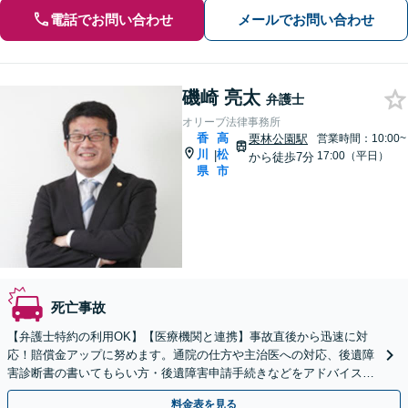
電話でお問い合わせ
メールでお問い合わせ
磯崎 亮太
弁護士
オリーブ法律事務所
香
高
栗林公園駅
営業時間：10:00~
川
松
|
17:00（平日）
から徒歩7分
県
市
死亡事故
【弁護士特約の利用OK】【医療機関と連携】事故直後から迅速に対
応！賠償金アップに努めます。通院の仕方や主治医への対応、後遺障
害診断書の書いてもらい方・後遺障害申請手続きなどをアドバイスい
たします【電話・LINE・Web面談可】【駐車場あり】
料金表を見る