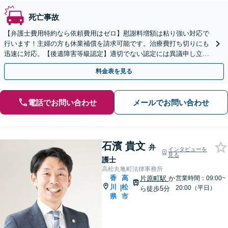
死亡事故
【弁護士費用特約なら依頼費用はゼロ】慰謝料増額は粘り強い対応で
行います！主婦の方も休業補償を請求可能です。治療費打ち切りにも
迅速に対応。【後遺障害等級認定】適切でない認定には異議申し立て
を！【瓦町駅徒歩2分】
料金表を見る
電話でお問い合わせ
メールでお問い合わせ
石濱 貴文
弁
インタビューを
見る
護士
高松丸亀町法律事務所
香
高
片原町駅
か
営業時間：09:00~
川
松
|
20:00（平日）
ら徒歩5分
県
市