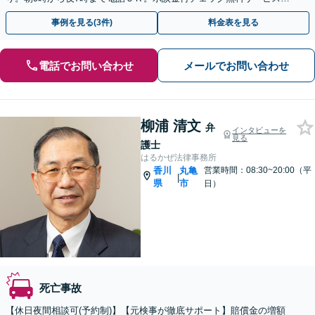
り。後遺障害の認定手続き対応。話しやすい弁護士。
事例を見る(3件)
料金表を見る
電話でお問い合わせ
メールでお問い合わせ
柳浦 清文
弁
インタビューを
見る
護士
はるかぜ法律事務所
香川
丸亀
営業時間：08:30~20:00（平
|
県
市
日）
死亡事故
【休日夜間相談可(予約制)】【元検事が徹底サポート】賠償金の増額