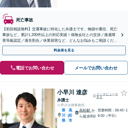
死亡事故
【初回相談無料】交通事故に特化した弁護士です。物損や重症、死亡
事故など、累計1,200件以上の対応実績！保険会社との交渉／後遺障
害等級認定／過失割合／休業損害など、どんなお悩みもご相談くださ
い【夜間・休日面談可】【完全個室】【片原町駅5分】
料金表を見る
電話でお問い合わせ
メールでお問い合わせ
小早川 達彦
インタビューを
見る
弁護士
小早川法律事務所
香
高
高松駅
か
営業時間：08:45~1
川
松
|
8:00（平日）
ら徒歩8分
県
市