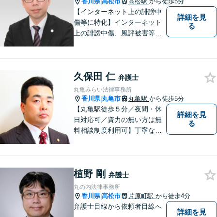
香川県
高松市
高松駅
から徒歩5分
|
【インターネット上の誹謗中
詳細を見
傷等に特化】インターネット
る
上の誹謗中傷、風評被害等に
悩んでいる方はご相談くださ
い。依頼者様のお話しをよく
伺い、投稿の削除や発信者情
久保田 仁
報開示等、最善の解決方法を
弁護士
ご提案いたします。
丸亀みらい法律事務所
香川県
丸亀市
丸亀駅
から徒歩5分
|
【丸亀駅徒歩５分／夜間・休
詳細を見
日対応可／資力の無い方は無
る
料相談制度利用可】丁寧な対
応を心がけております。お気
軽にご相談ください。（相談
は事前に御予約願います）
植野 剛
弁護士
丸の内法律事務所
香川県
高松市
片原町駅
から徒歩4分
|
弁護士目線から依頼者目線へ
詳細を見