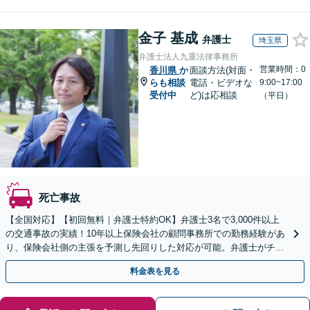
金子 基成
弁護士
埼玉県
弁護士法人九重法律事務所
営業時間：0
香川県
か
面談方法(対面・
らも相談
電話・ビデオな
9:00~17:00
受付中
ど)は応相談
（平日）
死亡事故
【全国対応】【初回無料｜弁護士特約OK】弁護士3名で3,000件以上
の交通事故の実績！10年以上保険会社の顧問事務所での勤務経験があ
り、保険会社側の主張を予測し先回りした対応が可能。弁護士がチー
ムとなり示談交渉、休業損害、後遺障害等に対応。
料金表を見る