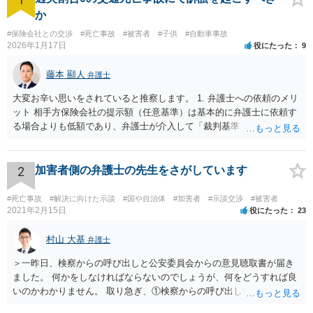
す。その点、経験のある弁護士は、将来の見とおしが的確です。 今回のケー
か
スのように、裁判をおこなうべき事案については、早期に裁判に持ち込むこ
#保険会社との交渉
#死亡事故
#被害者
#子供
#自動車事故
とで、事件を早期に解決できることもあります。その意味で、豊富な実績と
2026年1月17日
役にたった
9
経験のある弁護士に依頼することを強くおすすめします。
藤本 顯人
弁護士
大変お辛い思いをされていると推察します。 1. 弁護士への依頼のメリ
ット 相手方保険会社の提示額（任意基準）は基本的に弁護士に依頼す
る場合よりも低額であり、弁護士が介入して「裁判基準（弁護士基
準）」で交渉・訴訟することで、賠償額が大幅に増額する可能性が高
いです。 2. 訴訟と示談交渉のメリット・デメリット 判決（訴訟）: 勝
訴判決まで至れば、本来の賠償額に加え「遅延損害金（事故時から発
2
加害者側の弁護士の先生をさがしています
生）」と「弁護士費用相当額（認容額の約1割）」が加算されます。
訴訟上の和解: 訴訟を起こしても、判決前に裁判所での「和解」で終わ
#死亡事故
#解決に向けた示談
#国や自治体
#加害者
#示談交渉
#被害者
るケースが多いです。 この場合、遅延損害金や弁護士費用はカットさ
2021年2月15日
役にたった
23
れることが大半です。もっとも「調整金」として上乗せされることが
あります。 3. 逸失利益（将来の収入）の計算 未就学女児の場合、賃
村山 大基
弁護士
金センサスの「男女全年齢平均賃金」などを用いて計算することが多
＞一昨日、検察からの呼び出しと公安委員会からの意見聴取書が届き
いです。 一般的に「大卒（22歳就労）」前提で計算した方が、「高卒
ました。 何かをしなければならないのでしょうが、何をどうすれば良
（18歳就労）」よりも総額が高くなる傾向にあります。 なお、それが
いのかわかりません。 取り急ぎ、①検察からの呼び出しにはきちんと
認められるかはご両親の学歴や教育方針や実際の教育状況がどうだっ
応じることと、②早めに届いた書類を持って弁護士に相談に行くのが
たかなどで大学進学の蓋然性があるかという個別事情によります。 推