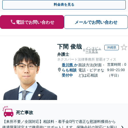
13拠点】お気軽にご相談ください。
料金表を見る
電話でお問い合わせ
メールでお問い合わせ
下間 俊哉
沖縄県
インタビュ
ーを見る
弁護士
ネクスパート法律事務所 那覇オフィス
営業時間：0
香川県
か
面談方法(対面・
らも相談
電話・ビデオな
9:00~21:00
受付中
ど)は応相談
（平日）
死亡事故
【来所不要／全国対応】相談料・着手金0円で適正な慰謝料獲得から
後遺障害認定まで徹底的にサポートします。保険会社の対応にお困り