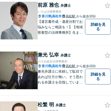
前原 雅也
い。少しでもお役に立てるよ
弁護士
う全力でサポートいたしま
いろは法律事務所
す。
香川県
高松市
高松駅
から徒歩10分
|
【遺言書作成・遺産分割でお
詳細を見
悩みならご相談を！】【地域
る
密着型の法律事務所】生まれ
育った香川県・高松市で、法
律問題にお悩みの方々の心強
い味方として、日々法律業務
兼光 弘幸
に取り組んでいます。相談・
弁護士
依頼しやすい環境づくりを徹
のぞみ総合法律事務所
底しています！【ZOOM面談
香川県
高松市
高松駅
から徒歩10分
|
対応可】
兼光弁護士に依頼して駄目で
詳細を見
あれば仕方が無い。そう思わ
る
れる弁護士を目指していま
す。
松繁 明
弁護士