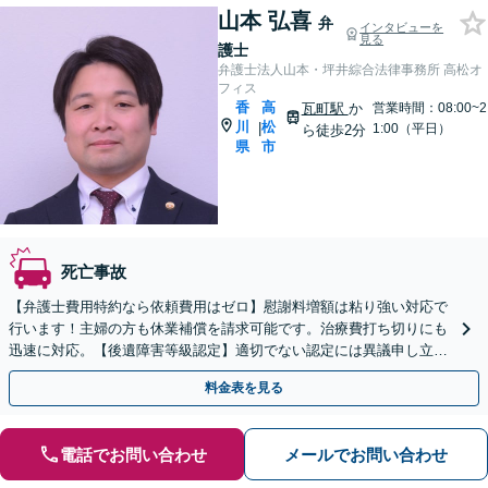
山本 弘喜
弁
インタビューを
見る
護士
弁護士法人山本・坪井綜合法律事務所 高松オ
フィス
香
高
瓦町駅
か
営業時間：08:00~2
川
松
|
1:00（平日）
ら徒歩2分
県
市
死亡事故
【弁護士費用特約なら依頼費用はゼロ】慰謝料増額は粘り強い対応で
行います！主婦の方も休業補償を請求可能です。治療費打ち切りにも
迅速に対応。【後遺障害等級認定】適切でない認定には異議申し立て
を！【瓦町駅徒歩2分】
料金表を見る
電話でお問い合わせ
メールでお問い合わせ