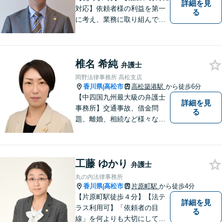
詳細を見
対応】依頼者様の利益を第一
る
に考え、業務に取り組んでお
ります。秘密厳守、親身な相
談、最適な解決策をご提案い
たします。離婚・借金・刑事
椎名 希純
事件・交通事故・不動産問題
弁護士
など幅広く対応。即日対応も
岡野法律事務所 高松支店
可能。まずはお気軽にご相談
香川県
高松市
高松築港駅
から徒歩6分
|
ください。
【中四国九州最大級の弁護士
詳細を見
事務所】交通事故、借金問
る
題、離婚、相続など様々な問
題について、「何度でも無
料」の相談を行っています！
まずはお気軽にご相談くださ
工藤 ゆかり
い！
弁護士
丸の内法律事務所
香川県
高松市
片原町駅
から徒歩4分
|
【片原町駅徒歩４分】【法テ
詳細を見
ラス利用可】「依頼者の目
る
線」を何よりも大切にしてい