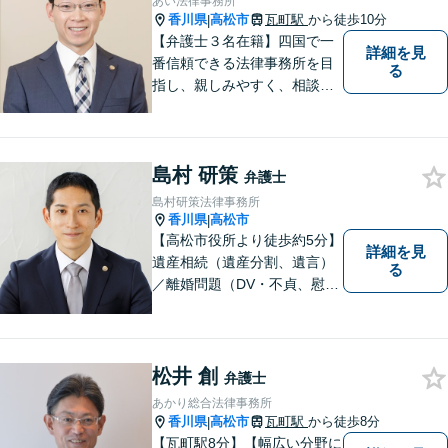
あい法律事務所
香川県
高松市
瓦町駅
から徒歩10分
|
【弁護士３名在籍】四国で一
詳細を見
番信頼できる法律事務所を目
る
指し、親しみやすく、相談し
やすい環境を整えておりま
す。お気軽にご相談くださ
い。
島村 研策
弁護士
島村研策法律事務所
香川県
高松市
|
【高松市役所より徒歩約5分】
詳細を見
遺産相続（遺産分割、遺言）
る
／離婚問題（DV・不貞、慰謝
料、財産分与）／不動産／刑
事弁護など取扱い。満足度の
高いリーガルサービスをご提
供します。
松井 創
弁護士
あかり総合法律事務所
香川県
高松市
瓦町駅
から徒歩8分
|
【瓦町駅8分】【幅広い分野に