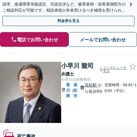
請求、後遺障害等級認定、示談交渉など。被害者側・加害者側双方の
ご相談対応が可能です。相談者様が本来受けるべき補償を受けられる
よう、お気持ちに寄り添いつつサポートいたします。
料金表を見る
電話でお問い合わせ
メールでお問い合わせ
小早川 龍司
インタビューを
見る
弁護士
小早川法律事務所
香
高
高松駅
か
営業時間：08:45~1
川
松
|
8:00（平日）
ら徒歩8分
県
市
死亡事故