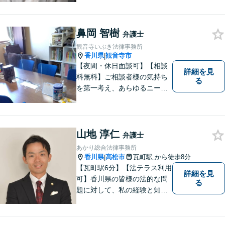
務・犯罪被害者支援に注力。
丁寧な対応とわかりやすい説
鼻岡 智樹
明を心がけています。早期解
弁護士
決のため、まずはお気軽にご
観音寺いぶき法律事務所
相談ください。
香川県
観音寺市
|
【夜間・休日面談可】【相談
詳細を見
料無料】ご相談者様の気持ち
る
を第一考え、あらゆるニーズ
にお応えできるプロフェッシ
ョナルとして、地域の皆さま
の問題解決のサポートをさせ
ていただきます。ご相談は無
山地 淳仁
弁護士
料ですので、お気軽にご相談
あかり総合法律事務所
ください。
香川県
高松市
瓦町駅
から徒歩8分
|
【瓦町駅6分】【法テラス利用
詳細を見
可】香川県の皆様の法的な問
る
題に対して、私の経験と知識
を活かし、最善の解決策をご
提案いたします。どんなお悩
みでもお気軽にご相談くださ