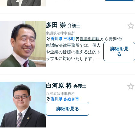
きたいと考えています。依頼
者の目線に立って、依頼者に
寄り添い、依頼者に納得して
多田 崇
頂ける事件解決を目指して参
弁護士
ります。【当日／夜間／休日
東讃岐法律事務所
対応可】お気軽にご相談くだ
香川県
三木町
農学部前駅
から徒歩5分
|
さい。
東讃岐法律事務所では、個人
詳細を見
や企業の皆様の抱える法的ト
る
ラブルに対応いたします。 高
松まで行くのは少し遠いとい
う方は、当事務所をご利用く
ださい。
白河原 将
弁護士
白河原法律事務所
香川県
さぬき市
|
詳細を見る