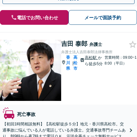
電話でお問い合わせ
メールで面談予約
吉田 泰郎
弁護士
弁護士法人吉田泰郎法律事務所
香
高
高松駅
か
営業時間：09:00~1
川
松
|
8:00（平日）
ら徒歩5分
県
市
死亡事故
【初回1時間相談無料】【高松駅徒歩５分】地元・香川県高松市。交
通事故に悩んでいる人が電話している弁護士。交通事故専門チームあ
り。朝9時から夜7時まで電話ＯＫ。示談金再チェック無料サービスあ