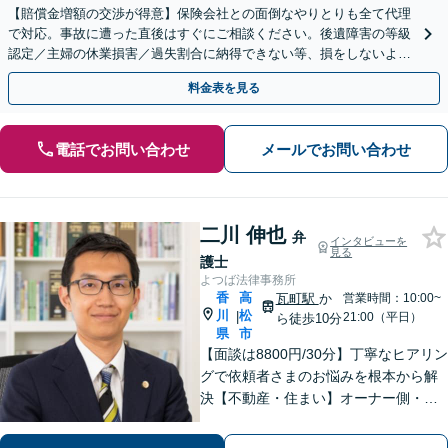
【賠償金増額の交渉が得意】保険会社との面倒なやりとりも全て代理
で対応。事故に遭った直後はすぐにご相談ください。後遺障害の等級
認定／主婦の休業損害／過失割合に納得できない等、損をしないよう
に最後までフォローします！
料金表を見る
電話でお問い合わせ
メールでお問い合わせ
二川 伸也
弁
インタビューを
見る
護士
よつば法律事務所
香
高
瓦町駅
か
営業時間：10:00~
川
松
|
21:00（平日）
ら徒歩10分
県
市
【面談は8800円/30分】丁寧なヒアリン
グで依頼者さまのお悩みを根本から解
決【不動産・住まい】オーナー側・借
主側どちらの対応も可能です【相続・
遺言】他士業との連携でスピーディー