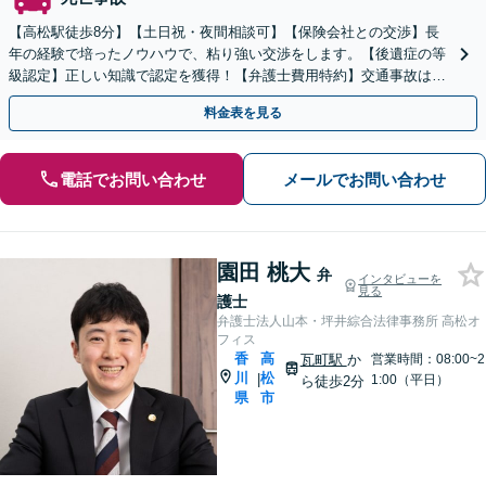
【高松駅徒歩8分】【土日祝・夜間相談可】【保険会社との交渉】長
年の経験で培ったノウハウで、粘り強い交渉をします。【後遺症の等
級認定】正しい知識で認定を獲得！【弁護士費用特約】交通事故は迅
速対応で結果が変わるので、お早めにご相談ください
料金表を見る
電話でお問い合わせ
メールでお問い合わせ
園田 桃大
弁
インタビューを
見る
護士
弁護士法人山本・坪井綜合法律事務所 高松オ
フィス
香
高
瓦町駅
か
営業時間：08:00~2
川
松
|
1:00（平日）
ら徒歩2分
県
市