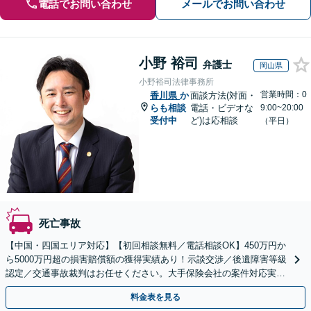
電話でお問い合わせ
メールでお問い合わせ
小野 裕司
弁護士
岡山県
小野裕司法律事務所
営業時間：0
香川県
か
面談方法(対面・
らも相談
電話・ビデオな
9:00~20:00
受付中
ど)は応相談
（平日）
死亡事故
【中国・四国エリア対応】【初回相談無料／電話相談OK】450万円か
ら5000万円超の損害賠償額の獲得実績あり！示談交渉／後遺障害等級
認定／交通事故裁判はお任せください。大手保険会社の案件対応実績
多数。医学的知識にも精通【休日・夜間面談可能】
料金表を見る