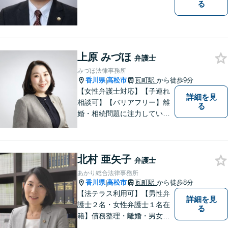
る
上原 みづほ
弁護士
みづほ法律事務所
香川県
高松市
瓦町駅
から徒歩9分
|
【女性弁護士対応】【子連れ
詳細を見
相談可】【バリアフリー】離
る
婚・相続問題に注力していま
す。女性弁護士をお探しの方
はお問い合わせください。
北村 亜矢子
弁護士
あかり総合法律事務所
香川県
高松市
瓦町駅
から徒歩8分
|
【法テラス利用可】【男性弁
詳細を見
護士２名・女性弁護士１名在
る
籍】債務整理・離婚・男女問
題・相続・労働問題・企業法