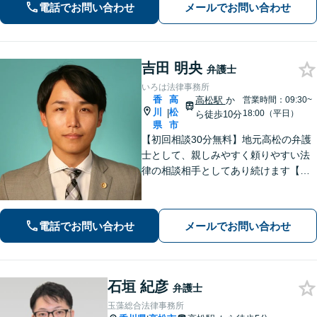
電話でお問い合わせ
メールでお問い合わせ
に解決します【夜間・休日相談可】
【個室完備】【瓦町駅10分】
吉田 明央
弁護士
いろは法律事務所
香
高
高松駅
か
営業時間：09:30~
川
松
|
18:00（平日）
ら徒歩10分
県
市
【初回相談30分無料】地元高松の弁護
士として、親しみやすく頼りやすい法
律の相談相手としてあり続けます【相
続問題】他士業とスムーズに連携し、
納得できる解決の実現を目指します
【離婚問題】不貞慰謝料の請求する側
電話でお問い合わせ
メールでお問い合わせ
／された側、双方に対応【弁護士歴10
年以上】
石垣 紀彦
弁護士
玉藻総合法律事務所