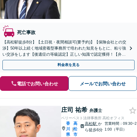
死亡事故
【高松駅徒歩8分】【土日祝・夜間相談可(要予約)】【保険会社との交
渉】50年以上続く地域密着型事務所で培われた知見をもとに、粘り強
い交渉をします【後遺症の等級認定】正しい知識で認定獲得！【弁護
士費用特約】迅速対応で結果が変わるので早期相談を
料金表を見る
電話でお問い合わせ
メールでお問い合わせ
庄司 祐希
弁護士
ベリーベスト法律事務所 高松オフィス
香
高
高松駅
か
営業時間：09:30~2
川
松
|
1:00（平日）
ら徒歩6分
県
市