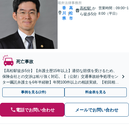
堀井法律事務所
香
高
高松駅
か
営業時間：09:00~1
川
松
|
8:00（平日）
ら徒歩5分
県
市
死亡事故
【高松駅徒歩5分】【弁護士歴15年以上】適切な賠償を受けるため、
保険会社との交渉は粘り強く対応。【（公財）交通事故紛争処理セン
ター嘱託弁護士を6年半経験】年間100件以上の相談実績。【初回相談
無料】【夜間／休日にも対応】【駐車場あり】
事例を見る(2件)
料金表を見る
電話でお問い合わせ
メールでお問い合わせ