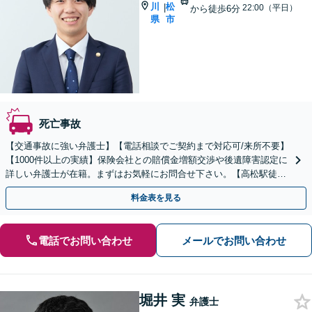
川
松
|
22:00（平日）
から徒歩6分
県
市
死亡事故
【交通事故に強い弁護士】【電話相談でご契約まで対応可/来所不要】
【1000件以上の実績】保険会社との賠償金増額交渉や後遺障害認定に
詳しい弁護士が在籍。まずはお気軽にお問合せ下さい。【高松駅徒歩
6分】
料金表を見る
電話でお問い合わせ
メールでお問い合わせ
堀井 実
弁護士