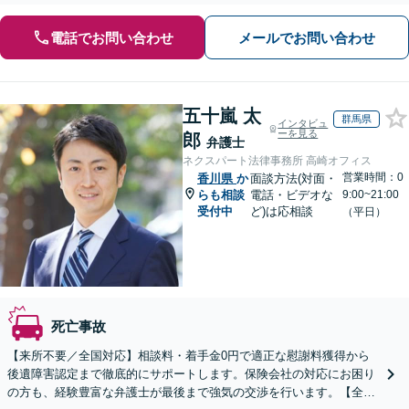
電話でお問い合わせ
メールでお問い合わせ
五十嵐 太
群馬県
インタビュ
ーを見る
郎
弁護士
ネクスパート法律事務所 高崎オフィス
営業時間：0
香川県
か
面談方法(対面・
らも相談
電話・ビデオな
9:00~21:00
受付中
ど)は応相談
（平日）
死亡事故
【来所不要／全国対応】相談料・着手金0円で適正な慰謝料獲得から
後遺障害認定まで徹底的にサポートします。保険会社の対応にお困り
の方も、経験豊富な弁護士が最後まで強気の交渉を行います。【全国