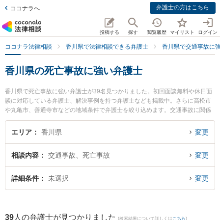
弁護士の方はこちら
ココナラへ
投稿する
探す
閲覧履歴
マイリスト
ログイン
ココナラ法律相談
香川県で法律相談できる弁護士
香川県で交通事故に
香川県の死亡事故に強い弁護士
香川県で死亡事故に強い弁護士が39名見つかりました。初回面談無料や休日面
談に対応している弁護士、解決事例を持つ弁護士なども掲載中。さらに高松市
や丸亀市、善通寺市などの地域条件で弁護士を絞り込めます。交通事故に関係
する自動車事故やバイク事故、自転車事故等の細かな分野での絞り込み検索も
でき便利です。特に木田法律事務所の木田 直太郎弁護士やオリーブ法律事務所
エリア
香川県
変更
の磯崎 亮太弁護士、弁護士法人吉田泰郎法律事務所の吉田 泰郎弁護士のプロフ
ィール情報や弁護士費用、強みなどが注目されています。『香川県で土日や夜
相談内容
交通事故、死亡事故
変更
間に発生した死亡事故のトラブルを今すぐに弁護士に相談したい』『死亡事故
のトラブル解決の実績豊富な近くの弁護士を検索したい』『初回相談無料で死
亡事故を法律相談できる香川県内の弁護士に相談予約したい』などでお困りの
詳細条件
未選択
変更
相談者さんにおすすめです。
39
人の弁護士が見つかりました
(検索結果について詳しくは
こちら
)