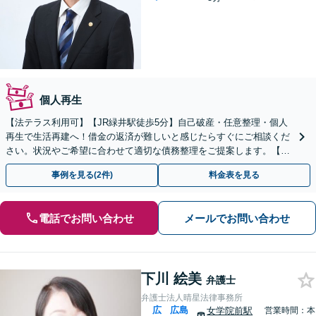
個人再生
【法テラス利用可】【JR緑井駅徒歩5分】自己破産・任意整理・個人
再生で生活再建へ！借金の返済が難しいと感じたらすぐにご相談くだ
さい。状況やご希望に合わせて適切な債務整理をご提案します。【完
全個室】【弁護士直通電話あり】
事例を見る(2件)
料金表を見る
電話でお問い合わせ
メールでお問い合わせ
下川 絵美
弁護士
弁護士法人晴星法律事務所
広
広島
女学院前駅
営業時間：本