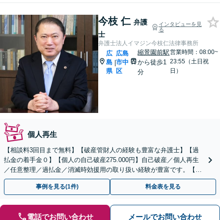
今枝 仁
弁護
インタビューを見
る
士
弁護士法人イマジン今枝仁法律事務所
縮景園前駅
営業時間：08:00~
広
広島
23:55（土日祝
島
市中
から徒歩1
|
県
区
日）
分
個人再生
【相談料3回目まで無料】【破産管財人の経験も豊富な弁護士】【過
払金の着手金０】【個人の自己破産275.000円】自己破産／個人再生
／任意整理／過払金／消滅時効援用の取り扱い経験が豊富です。【弁
護士歴20年以上】
事例を見る(1件)
料金表を見る
電話でお問い合わせ
メールでお問い合わせ