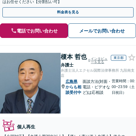
はお任せください【分割払い可】
料金表を見る
電話でお問い合わせ
メールでお問い合わせ
榎本 哲也
東京都
インタビュ
ーを見る
弁護士
弁護士法人エクセル国際法律事務所 九段南支
店
営業時間：00:
広島県
面談方法(対面・
からも相
電話・ビデオな
00~23:59（土
談受付中
ど)は応相談
日祝日）
個人再生