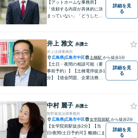
【アットホームな事務所】
詳細を見
「依頼する内容が具体的に決
る
まっていない」「どうしたら
いいか分からない」という方
もまずはご相談ください。主
に離婚、交通事故、刑事事
井上 雅文
件、借金問題、消費者被害を
弁護士
取り扱っております。
井上法律事務所
広島県
広島市中区
土橋駅
から徒歩1分
|
【土日・夜間の相談可能（要
詳細を見
事前予約）】【土橋電停徒歩1
る
分】【借金問題、企業法務、
交通事故に注力】借金問題
（債務整理）、小規模事業者
の方の法律問題、交通事故案
中村 麗子
件を多く取り扱っておりま
弁護士
す。お気軽に問い合わせくだ
熊野量規法律事務所
さい。
広島県
広島市中区
女学院前駅
から徒歩2分
|
【女学院前駅徒歩2分】【当
詳細を見
日/夜間/土日予約可】離婚にま
る