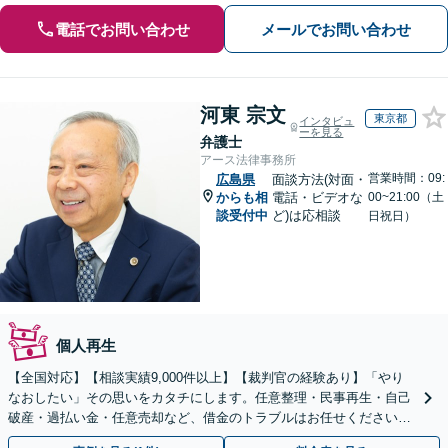
電話でお問い合わせ
メールでお問い合わせ
河東 宗文
東京都
インタビュ
ーを見る
弁護士
アース法律事務所
営業時間：09:
広島県
面談方法(対面・
からも相
電話・ビデオな
00~21:00（土
談受付中
ど)は応相談
日祝日）
個人再生
【全国対応】【相談実績9,000件以上】【裁判官の経験あり】「やり
なおしたい」その思いをカタチにします。任意整理・民事再生・自己
破産・過払い金・任意売却など、借金のトラブルはお任せください。
【初回相談無料】【全国対応可能】