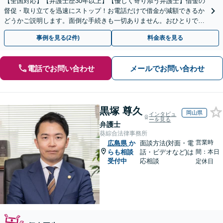
【全国対応】【弁護士歴30年以上】【優しく寄り添う弁護士】借金の
督促・取り立てを迅速にストップ！お電話だけで借金が減額できるか
どうかご説明します。面倒な手続きも一切ありません。おひとりで悩
まず、お気軽にご相談ください。【電話相談可】
事例を見る(2件)
料金表を見る
電話でお問い合わせ
メールでお問い合わせ
黒塚 尊久
岡山県
インタビュ
ーを見る
弁護士
葵綜合法律事務所
営業時
広島県
か
面談方法(対面・電
らも相談
話・ビデオなど)は
間：本日
受付中
応相談
定休日