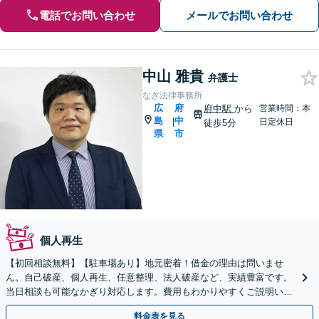
電話でお問い合わせ
メールでお問い合わせ
中山 雅貴
弁護士
なぎ法律事務所
広
府
府中駅
から
営業時間：本
島
中
|
日定休日
徒歩5分
県
市
個人再生
【初回相談無料】【駐車場あり】地元密着！借金の理由は問いませ
ん。自己破産、個人再生、任意整理、法人破産など、実績豊富です。
当日相談も可能なかぎり対応します。費用もわかりやすくご説明いた
します【秘密厳守】【法テラス利用可】
料金表を見る