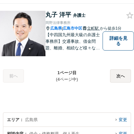
料」の相談を行っています！
まずはお気軽にご相談くださ
丸子 洋平
い！
弁護士
岡野法律事務所
広島県
広島市中区
立町駅
から徒歩1分
|
【中四国九州最大級の弁護士
詳細を見
事務所】交通事故、借金問
る
題、離婚、相続など様々な問
題について、「何度でも無
料」の相談を行っています！
まずはお気軽にご相談くださ
1ページ目
い！
前へ
次へ
(4ページ中)
エリア
広島県
変更
相談内容
借金・債務整理、個人再生
変更