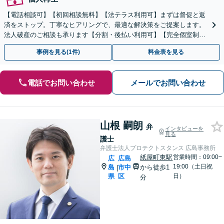
【電話相談可】【初回相談無料】【法テラス利用可】まずは督促と返
済をストップ。丁寧なヒアリングで、最適な解決策をご提案します。
法人破産のご相談も承ります【分割・後払い利用可】【完全個室制】
【女学院前駅5分】
事例を見る(1件)
料金表を見る
電話でお問い合わせ
メールでお問い合わせ
山根 嗣朗
弁
インタビューを
見る
護士
弁護士法人プロテクトスタンス 広島事務所
紙屋町東駅
営業時間：09:00~
広
広島
19:00（土日祝
島
市中
から徒歩1
|
県
区
日）
分