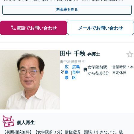
【法人破産対応可】
料金表を見る
電話でお問い合わせ
メールでお問い合わせ
田中 千秋
弁護士
田中法律事務所
広
広島
女学院前駅
営業時間：本
島
市中
|
日定休日
から徒歩3分
県
区
個人再生
【初回相談無料】【女学院前３分】債務返済、頑張りすぎないで。破