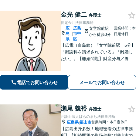
金光 健二
弁護士
長尾今井法律事務所
広
広島
女学院前駅
営業時間：本
島
市中
|
日定休日
から徒歩3分
県
区
【広電（白島線）「女学院前駅」5分】
「慰謝料を請求されている」「離婚し
たい」。【離婚問題】財産分与／養育
費／婚姻費用／不貞慰謝料など。遺産
分割協議、遺言書作成、遺留分侵害額
請求など【相続・遺言】料金は明確に
電話でお問い合わせ
メールでお問い合わせ
細かく設定【初回相談無料】
瀬尾 義裕
弁護士
弁護士法人ばらのまち法律事務所
広島県
福山市
営業時間：本日定休日
|
【広島出身多数！地域密着の法律事務
所】【相続問題の取扱件数は福山市で