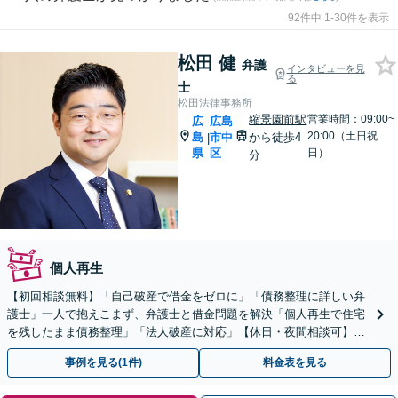
92件中 1-30件を表示
松田 健
弁護
インタビューを見
る
士
松田法律事務所
縮景園前駅
営業時間：09:00~
広
広島
20:00（土日祝
島
市中
から徒歩4
|
県
区
日）
分
個人再生
【初回相談無料】「自己破産で借金をゼロに」「債務整理に詳しい弁
護士」一人で抱えこまず、弁護士と借金問題を解決「個人再生で住宅
を残したまま債務整理」「法人破産に対応」【休日・夜間相談可】
【縮景園前駅４分】
事例を見る(1件)
料金表を見る