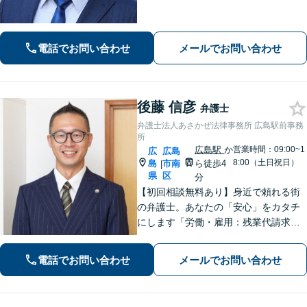
心がけます。一番頼れる弁護士を目指
します【元エンジニアの弁護士】お気
軽にご相談ください【WEB面談可】
電話でお問い合わせ
メールでお問い合わせ
【広島電鉄舟入町駅・土橋駅徒歩5分】
後藤 信彦
弁護士
弁護士法人あさかぜ法律事務所 広島駅前事務
所
広島駅
か
営業時間：09:00~1
広
広島
8:00（土日祝日）
島
市南
ら徒歩4
|
県
区
分
【初回相談無料あり】身近で頼れる街
の弁護士。あなたの「安心」をカタチ
にします「労働・雇用：残業代請求、
不当解雇、労災など、労働者側の対応
実績が豊富」「不動産：不動産を相続
電話でお問い合わせ
メールでお問い合わせ
すべきか、放棄すべきか冷静に判断で
きるようサポートいたします」【広島
駅４分】