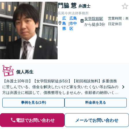
門脇 慧
弁護士
長尾今井法律事務所
広
広島
女学院前駅
営業時間：本
島
市中
|
日定休日
から徒歩3分
県
区
個人再生
【弁護士10年目】【女学院前駅徒歩5分】【初回相談無料】多重債務
に苦しんでいる、借金を解決したいけど家を失いたくない等お悩みの
方は弁護士に相談して、債務整理をしませんか。依頼者の納得いく解
決をします【夜間土日祝対応可能】【Zoom面談可能】
事例を見る(1件)
料金表を見る
電話でお問い合わせ
メールでお問い合わせ