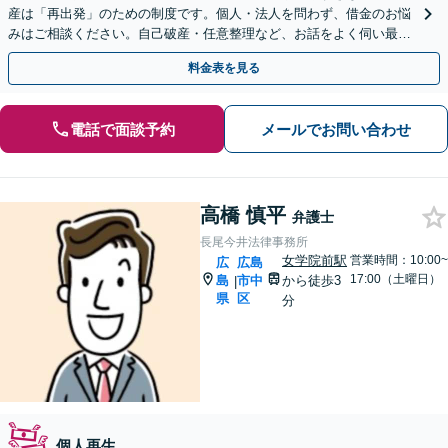
産は「再出発」のための制度です。個人・法人を問わず、借金のお悩
みはご相談ください。自己破産・任意整理など、お話をよく伺い最良
の解決を目指します。（合同庁舎内郵便局近く）
料金表を見る
電話で面談予約
メールでお問い合わせ
高橋 慎平
弁護士
長尾今井法律事務所
女学院前駅
営業時間：10:00~
広
広島
17:00（土曜日）
島
市中
から徒歩3
|
県
区
分
個人再生