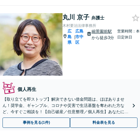
丸川 京子
弁護士
木村要治法律事務所
広
広島
縮景園前駅
営業時間：本
島
市中
|
日定休日
から徒歩3分
県
区
個人再生
【取り立てを即ストップ】解決できない借金問題は、ほぼありませ
ん！奨学金、ギャンブル、コロナや災害で生活基盤を奪われた方な
ど、今すぐご相談を！【自己破産／任意整理／個人再生】あなたにあ
った債務整理をご提案。無料の初回面談でご説明できます。
事例を見る(1件)
料金表を見る