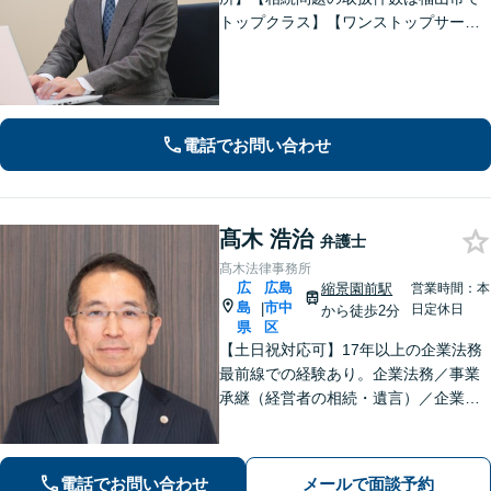
トップクラス】【ワンストップサービ
ス】税理士、司法書士、社会保険労務
士、土地家屋調査士など各士業との緊
密な連携体制「企業法務、民事家事、
遺言・相続、債務整理など、幅広い分
野に対応」
電話でお問い合わせ
髙木 浩治
弁護士
髙木法律事務所
広
広島
縮景園前駅
営業時間：本
島
市中
|
日定休日
から徒歩2分
県
区
【土日祝対応可】17年以上の企業法務
最前線での経験あり。企業法務／事業
承継（経営者の相続・遺言）／企業の
労務問題や債権回収など、企業・経営
者さまのお悩みはご相談ください。経
験を活かした的確な対応で、企業の発
電話でお問い合わせ
メールで面談予約