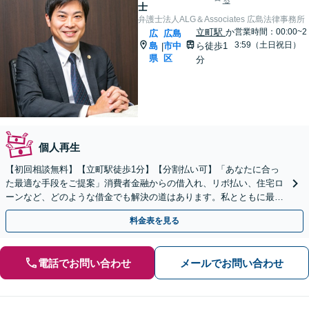
る
士
弁護士法人ALG＆Associates 広島法律事務所
立町駅
か
営業時間：00:00~2
広
広島
3:59（土日祝日）
島
市中
ら徒歩1
|
県
区
分
個人再生
【初回相談無料】【立町駅徒歩1分】【分割払い可】「あなたに合っ
た最適な手段をご提案」消費者金融からの借入れ、リボ払い、住宅ロ
ーンなど、どのような借金でも解決の道はあります。私とともに最善
の解決を図りましょう【安心の完全個室対応／秘密厳守】
料金表を見る
電話でお問い合わせ
メールでお問い合わせ