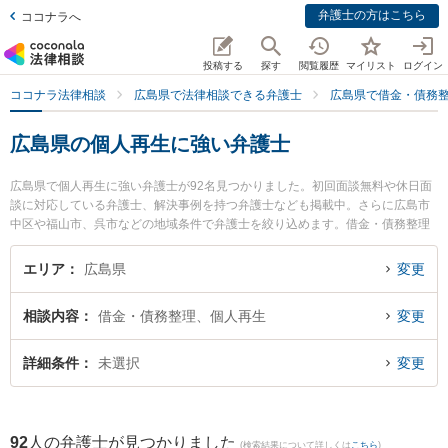
弁護士の方はこちら
ココナラへ
投稿する
探す
閲覧履歴
マイリスト
ログイン
ココナラ法律相談
広島県で法律相談できる弁護士
広島県で借金・債務
広島県の個人再生に強い弁護士
広島県で個人再生に強い弁護士が92名見つかりました。初回面談無料や休日面
談に対応している弁護士、解決事例を持つ弁護士なども掲載中。さらに広島市
中区や福山市、呉市などの地域条件で弁護士を絞り込めます。借金・債務整理
に関係する消費者金融の債務整理やクレジット会社の債務整理、リボ払いの債
務整理等の細かな分野での絞り込み検索もでき便利です。特に松田法律事務所
エリア
広島県
変更
の松田 健弁護士やなぎ法律事務所の中山 雅貴弁護士、おりづる法律事務所の平
田 裕也弁護士のプロフィール情報や弁護士費用、強みなどが注目されていま
相談内容
借金・債務整理、個人再生
変更
す。『広島県で土日や夜間に発生した個人再生のトラブルを今すぐに弁護士に
相談したい』『個人再生のトラブル解決の実績豊富な近くの弁護士を検索した
い』『初回相談無料で個人再生を法律相談できる広島県内の弁護士に相談予約
詳細条件
未選択
変更
したい』などでお困りの相談者さんにおすすめです。
92
人の弁護士が見つかりました
(検索結果について詳しくは
こちら
)