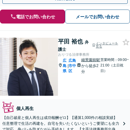
電話でお問い合わせ
メールでお問い合わせ
平田 裕也
弁
インタビューを
見る
護士
おりづる法律事務所
縮景園前駅
営業時間：09:00~
広
広島
21:00（土日祝
島
市中
から徒歩2
|
県
区
日）
分
個人再生
【自己破産と個人再生は成功報酬ゼロ】【通算1,000件の相談実績】
任意整理で生活の再建を。自宅を失いたくないというご要望にも全力
で対応。身バレを防ぎながら手続きします。【大手法律事務所出身】