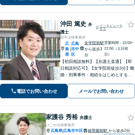
展と経営をサポート。顧問契約もお任
せください
沖田 篤史
弁
インタビューを
見る
護士
田中法律事務所
女学院前駅
営業時間：10:00~
広
広島
22:00（土日祝
島
市中
から徒歩3
|
県
区
日）
分
【初回相談無料】【弁護士直通】【即
日相談対応可】【女学院前徒歩3分】離
婚・刑事事件・相続をはじめとする身
近な問題について、法律面にとどまら
ない真の問題解決を目指して誠実かつ
電話でお問い合わせ
メールでお問い合わせ
迅速な対応を致します。是非、お気軽
にご相談ください。
家護谷 秀裕
弁護士
けごや法律事務所
広島県
広島市中区
縮景園前駅
から徒歩2分
|