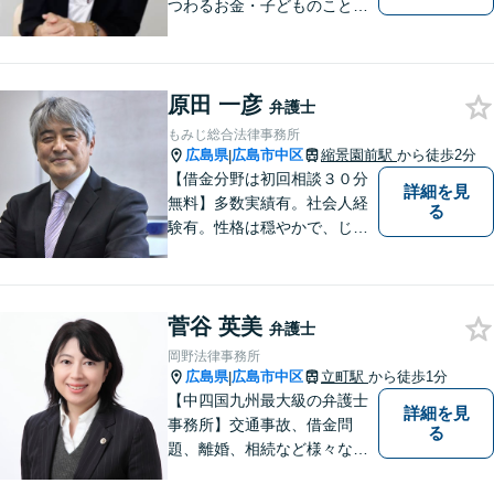
つわるお金・子どものこと、
不倫の慰謝料、相続や信託・
成年後見、個人/法人の借金か
らの再生や破産案件ならお任
原田 一彦
せください。丁寧にお話を伺
弁護士
い、お一人おひとりに合った
もみじ総合法律事務所
解決方法を提案します。
広島県
広島市中区
縮景園前駅
から徒歩2分
|
【借金分野は初回相談３０分
詳細を見
無料】多数実績有。社会人経
る
験有。性格は穏やかで、じっ
くりとお話を聞くこと、寄り
添うことを大事にしていま
す。
菅谷 英美
弁護士
岡野法律事務所
広島県
広島市中区
立町駅
から徒歩1分
|
【中四国九州最大級の弁護士
詳細を見
事務所】交通事故、借金問
る
題、離婚、相続など様々な問
題について、「何度でも無