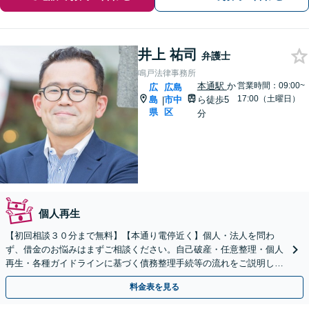
井上 祐司
弁護士
鳴戸法律事務所
本通駅
か
営業時間：09:00~
広
広島
17:00（土曜日）
島
市中
ら徒歩5
|
県
区
分
個人再生
【初回相談３０分まで無料】【本通り電停近く】個人・法人を問わ
ず、借金のお悩みはまずご相談ください。自己破産・任意整理・個人
再生・各種ガイドラインに基づく債務整理手続等の流れをご説明し、
より良い解決を目指します。
料金表を見る