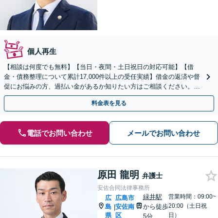
個人再生
【相談は何度でも無料】【当日・夜間・土日祝日の対応可能】【借
金・債務整理について累計17,000件以上の受任実績】借金の返済や督
促にお悩みの方、過払い金があるか知りたい方はご相談ください。ベ
ストな解決策を提案いたします。
料金表を見る
電話でお問い合わせ
メールでお問い合わせ
原田 龍明
弁護士
安佐合同法律事務所
緑井駅
営業時間：09:00~
広
広島市
20:00（土日祝
島
安佐南
から徒歩
|
県
区
日）
5分