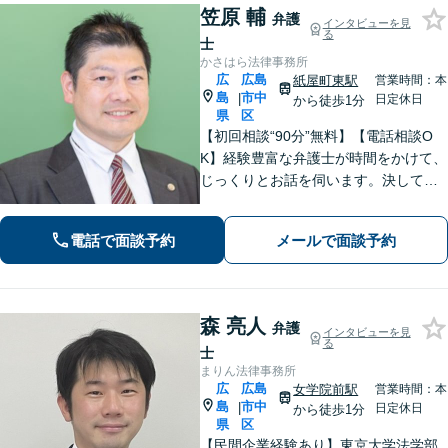
笠原 輔
弁護
インタビューを見
る
士
かさはら法律事務所
広
広島
紙屋町東駅
営業時間：本
島
市中
|
日定休日
から徒歩1分
県
区
【初回相談“90分”無料】【電話相談O
K】経験豊富な弁護士が時間をかけて、
じっくりとお話を伺います。決して怒
ることなく、「辛い・悲しい・悔し
い」お気持ちに寄り添います。皆さま
電話で面談予約
メールで面談予約
の未来を明るくするために、誠心誠意
対応します【紙屋町東駅1分】
森 亮人
弁護
インタビューを見
る
士
まりん法律事務所
広
広島
女学院前駅
営業時間：本
島
市中
|
日定休日
から徒歩1分
県
区
【民間企業経験あり】東京大学法学部