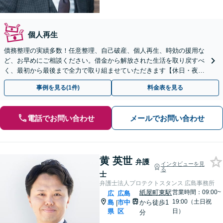
個人再生
債務整理の実績多数！任意整理、自己破産、個人再生、時効の援用な
ど、お早めにご相談ください。借金から解放された生活を取り戻すべ
く、最初から最後まで全力で取り組ませていただきます【休日・夜間
対応】【女学院前駅1分】【弁護士歴15年以上】
事例を見る(1件)
料金表を見る
電話でお問い合わせ
メールでお問い合わせ
黄 英世
弁護
インタビューを見
る
士
弁護士法人プロテクトスタンス 広島事務所
紙屋町東駅
営業時間：09:00~
広
広島
19:00（土日祝
島
市中
から徒歩1
|
県
区
日）
分