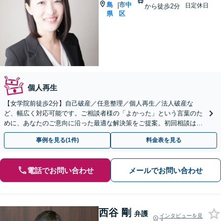
島
市中
|
日定休日
から徒歩2分
県
区
個人再生
【女学院前徒歩2分】自己破産／任意整理／個人再生／法人破産な
ど、幅広く対応可能です。ご相談者様の「よかった」という言葉のた
めに、あなたのご意向に沿った最適な解決策をご提案。初回相談は無
料で承ります。【広島駅徒歩圏内】【キッズスペースあり】
事例を見る(1件)
料金表を見る
電話でお問い合わせ
メールでお問い合わせ
西谷 剛
弁護
インタビューを見