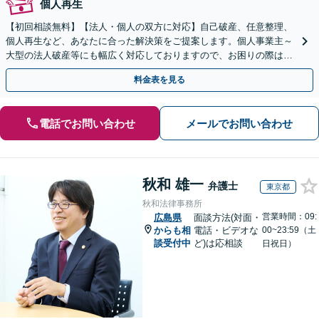
個人再生
【初回相談無料】【法人・個人の双方に対応】自己破産、任意整理、
個人再生など、あなたに合った解決策をご提案します。個人事業主～
大型の法人破産等にも幅広く対応しておりますので、お困りの際はご
相談ください。新たなスタートを丁寧に支援いたします。
料金表を見る
電話でお問い合わせ
メールでお問い合わせ
秋和 雄一
弁護士
東京都
秋和法律事務所
営業時間：09:
広島県
面談方法(対面・
からも相
電話・ビデオな
00~23:59（土
談受付中
ど)は応相談
日祝日）