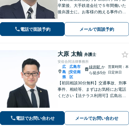
卒業後、大手鉄道会社で５年間働いた
後弁護士に。お客様の抱える事件の本
質を短時間で理解し、私から話を引き
出すのが得意です。逆に私からは、法
電話で面談予約
メールで面談予約
律用語を多用しない分かり易い説明を
心がけています。女学院前電停から徒
歩１分。
大原 太軸
弁護士
安佐合同法律事務所
広
広島市
緑井駅
か
営業時間：本
島
安佐南
|
日定休日
ら徒歩5分
県
区
【初回相談30分無料】交通事故、刑事
事件、相続等、まずはお気軽にお電話
ください【法テラス利用可】広島出
身、安佐北区、安佐南区の弁護士とし
て法律のお悩みを親身にサポート。相
談者さまのお悩みを丁寧にヒアリング
電話でお問い合わせ
メールでお問い合わせ
し、徹底的に問題解決へあたります！