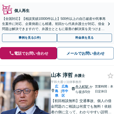
個人再生
【全国対応】【相談実績10000件以上】500件以上の自己破産や民事再
生案件に対応、企業倒産にも精通。初回から代表弁護士が対応。借金
問題は解決できますので、弁護士とともに最善の解決策を見つけまし
ょう【初回相談無料】【法テラス利用可】
事例を見る(1件)
料金表を見る
電話でお問い合わせ
メールでお問い合わせ
山本 淳哲
弁護士
平和大通り法律事務所
広
広島
舟入町駅
か
営業時間：本
島
市中
|
日定休日
ら徒歩5分
県
区
【初回相談無料】交通事故、個人の借
金問題のご相談は何度でも無料！依頼
者の側に立って、わかりやすい説明を