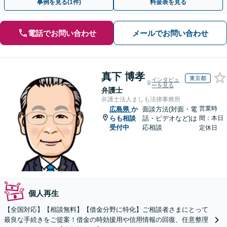
事例を見る(1件)
料金表を見る
電話でお問い合わせ
メールでお問い合わせ
真下 博孝
東京都
インタビュ
ーを見る
弁護士
弁護士法人ましも法律事務所
営業時
広島県
か
面談方法(対面・電
らも相談
話・ビデオなど)は
間：本日
受付中
応相談
定休日
個人再生
【全国対応】【相談無料】【借金分野に特化】ご相談者さまにとって
最良な手続きをご提案！借金の時効援用や信用情報の回復、任意整理