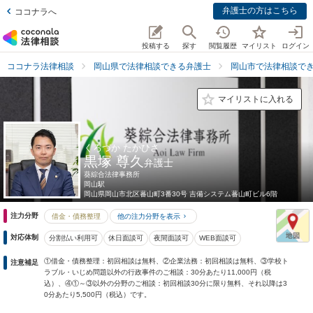
弁護士の方はこちら
ココナラへ
投稿する
探す
閲覧履歴
マイリスト
ログイン
ココナラ法律相談
岡山県で法律相談できる弁護士
岡山市で法律相談で
マイリストに入れる
くろづか たかひさ
黒塚 尊久
弁護士
葵綜合法律事務所
岡山駅
岡山県
岡山市北区蕃山町3番30号 吉備システム蕃山町ビル6階
注力分野
借金・債務整理
他の注力分野を表示
対応体制
分割払い利用可
休日面談可
夜間面談可
WEB面談可
①借金・債務整理：初回相談は無料、②企業法務：初回相談は無料、③学校ト
注意補足
ラブル・いじめ問題以外の行政事件のご相談：30分あたり11,000円（税
込）、④①～③以外の分野のご相談：初回相談30分に限り無料、それ以降は3
0分あたり5,500円（税込）です。