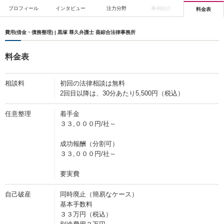
プロフィール
インタビュー
注力分野
事例紹介
料金表
費用(借金・債務整理) | 黒塚 尊久弁護士 葵綜合法律事務所
料金表
相談料
初回の法律相談は無料
2回目以降は、30分あたり5,500円（税込）
任意整理
着手金
３３,０００円/社～
成功報酬（分割可）
３３,０００円/社～
要実費
自己破産
同時廃止（簡易なケース）
基本手数料
３３万円（税込）