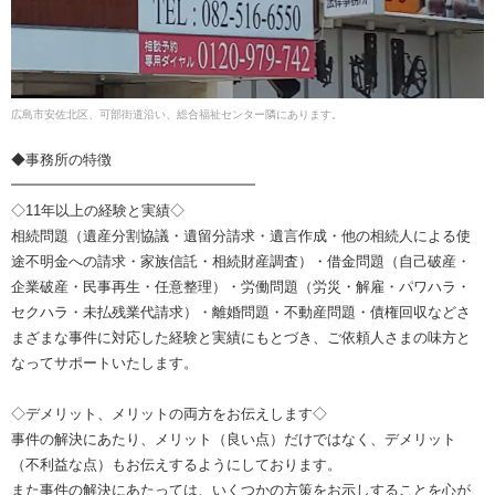
広島市安佐北区、可部街道沿い、総合福祉センター隣にあります。
◆事務所の特徴
━━━━━━━━━━━━━━━━━
◇11年以上の経験と実績◇
相続問題（遺産分割協議・遺留分請求・遺言作成・他の相続人による使
途不明金への請求・家族信託・相続財産調査）・借金問題（自己破産・
企業破産・民事再生・任意整理）・労働問題（労災・解雇・パワハラ・
セクハラ・未払残業代請求）・離婚問題・不動産問題・債権回収などさ
まざまな事件に対応した経験と実績にもとづき、ご依頼人さまの味方と
なってサポートいたします。
◇デメリット、メリットの両方をお伝えします◇
事件の解決にあたり、メリット（良い点）だけではなく、デメリット
（不利益な点）もお伝えするようにしております。
また事件の解決にあたっては、いくつかの方策をお示しすることを心が