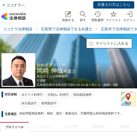
弁護士の方はこちら
ココナラへ
投稿する
探す
閲覧履歴
マイリスト
ログイン
ココナラ法律相談
広島県で法律相談できる弁護士
広島市で法律相談で
マイリストに入れる
おかざき のぶや
岡﨑 伸哉
弁護士
美北さくら法律事務所
可部駅
広島県
広島市安佐北区可部3-19-19 佐々木ビル（南棟）2階
対応体制
法テラス利用可
分割払い利用可
初回面談無料
休日面談可
夜間面談可
借金問題相談無料。相続・遺言・家族信託、労働問題は初回相談無料です。
注意補足
インタビュー
注力分野
事例紹介
料金表
プロフィール