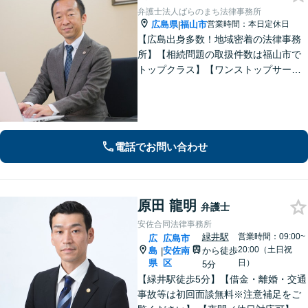
弁護士法人ばらのまち法律事務所
広島県
福山市
営業時間：本日定休日
|
【広島出身多数！地域密着の法律事務
所】【相続問題の取扱件数は福山市で
トップクラス】【ワンストップサービ
ス】税理士、司法書士、社会保険労務
士、土地家屋調査士など各士業との緊
密な連携体制「企業法務、民事家事、
遺言・相続、債務整理など、幅広い分
野に対応」
電話でお問い合わせ
原田 龍明
弁護士
安佐合同法律事務所
緑井駅
営業時間：09:00~
広
広島市
20:00（土日祝
島
安佐南
から徒歩
|
県
区
日）
5分
【緑井駅徒歩5分】【借金・離婚・交通
事故等は初回面談無料※注意補足をご