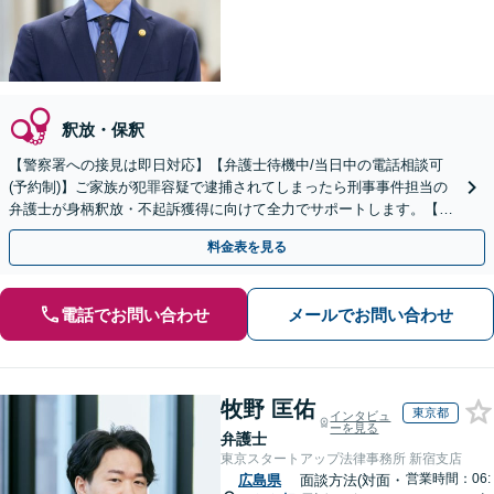
釈放・保釈
【警察署への接見は即日対応】【弁護士待機中/当日中の電話相談可
(予約制)】ご家族が犯罪容疑で逮捕されてしまったら刑事事件担当の
弁護士が身柄釈放・不起訴獲得に向けて全力でサポートします。【毎
月100名以上の相談実績】【全国対応】
料金表を見る
電話でお問い合わせ
メールでお問い合わせ
牧野 匡佑
東京都
インタビュ
ーを見る
弁護士
東京スタートアップ法律事務所 新宿支店
営業時間：06:
広島県
面談方法(対面・