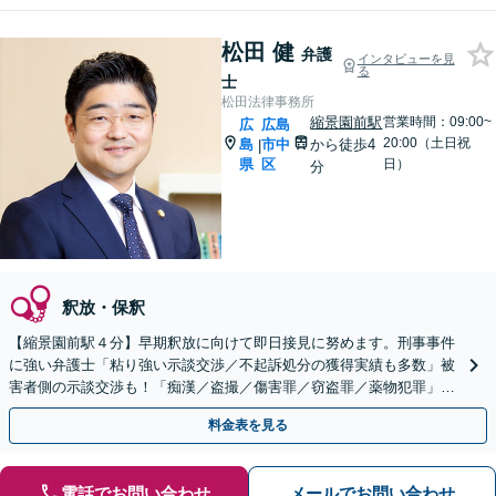
松田 健
弁護
インタビューを見
る
士
松田法律事務所
縮景園前駅
営業時間：09:00~
広
広島
20:00（土日祝
島
市中
から徒歩4
|
県
区
日）
分
釈放・保釈
【縮景園前駅４分】早期釈放に向けて即日接見に努めます。刑事事件
に強い弁護士「粘り強い示談交渉／不起訴処分の獲得実績も多数」被
害者側の示談交渉も！「痴漢／盗撮／傷害罪／窃盗罪／薬物犯罪」
【休日・夜間相談】【裁判員裁判の経験あり】
料金表を見る
電話でお問い合わせ
メールでお問い合わせ