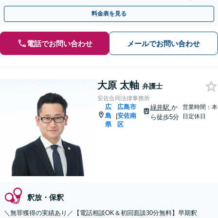
談交渉。少年犯罪／違法薬物／詐欺事件にも対応。
料金表を見る
電話でお問い合わせ
メールでお問い合わせ
大原 太軸
弁護士
安佐合同法律事務所
広
広島市
緑井駅
か
営業時間：本
島
安佐南
|
日定休日
ら徒歩5分
県
区
釈放・保釈
＼無罪獲得の実績あり／【電話相談OK＆初回面談30分無料】早期釈