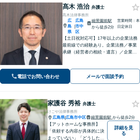
髙木 浩治
弁護士
髙木法律事務所
広
広島
縮景園前駅
営業時間：本
島
市中
|
日定休日
から徒歩2分
県
区
【土日祝対応可】17年以上の企業法務
最前線での経験あり。企業法務／事業
承継（経営者の相続・遺言）／企業の
労務問題や債権回収など、企業・経営
者さまのお悩みはご相談ください。経
験を活かした的確な対応で、企業の発
電話でお問い合わせ
メールで面談予約
展と経営をサポート。顧問契約もお任
せください
家護谷 秀裕
弁護士
けごや法律事務所
広島県
広島市中区
縮景園前駅
から徒歩2分
|
【アットホームな事務所】
詳細を見
「依頼する内容が具体的に決
る
まっていない」「どうしたら