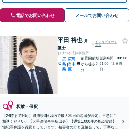
電話でお問い合わせ
メールでお問い合わせ
平田 裕也
弁
インタビューを
見る
護士
おりづる法律事務所
縮景園前駅
営業時間：09:00~
広
広島
21:00（土日祝
島
市中
から徒歩2
|
県
区
日）
分
釈放・保釈
【24時まで対応】逮捕後3日以内で最大20日の勾留が決定。早急にご
相談ください。【大手法律事務所出身】【通算1,000件の相談実績】
性犯罪弁護を得意としています。被害者の方と直接会って、丁寧な示