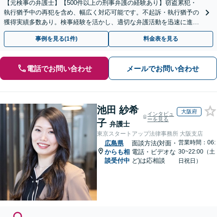
【元検事の弁護士】【500件以上の刑事弁護の経験あり】窃盗累犯・
執行猶予中の再犯を含め、幅広く対応可能です。不起訴・執行猶予の
獲得実績多数あり。検事経験を活かし、適切な弁護活動を迅速に進め
てまいります【初回相談無料】【土日祝相談可】
事例を見る(1件)
料金表を見る
電話でお問い合わせ
メールでお問い合わせ
池田 紗希
大阪府
インタビュ
ーを見る
子
弁護士
東京スタートアップ法律事務所 大阪支店
営業時間：06:
広島県
面談方法(対面・
からも相
電話・ビデオな
30~22:00（土
談受付中
ど)は応相談
日祝日）