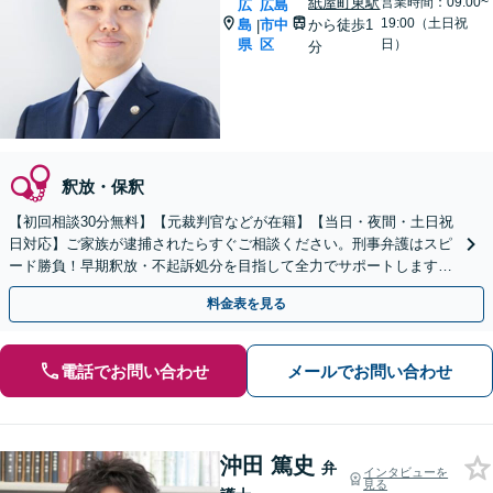
紙屋町東駅
営業時間：09:00~
広
広島
19:00（土日祝
島
市中
から徒歩1
|
県
区
日）
分
釈放・保釈
【初回相談30分無料】【元裁判官などが在籍】【当日・夜間・土日祝
日対応】ご家族が逮捕されたらすぐご相談ください。刑事弁護はスピ
ード勝負！早期釈放・不起訴処分を目指して全力でサポートします。
【スピード対応】
料金表を見る
電話でお問い合わせ
メールでお問い合わせ
沖田 篤史
弁
インタビューを
見る