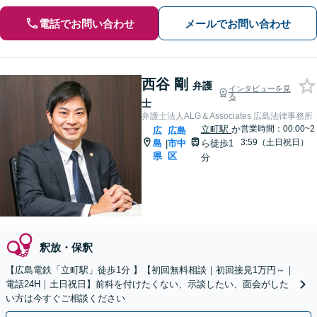
電話でお問い合わせ
メールでお問い合わせ
西谷 剛
弁護
インタビューを見
る
士
弁護士法人ALG＆Associates 広島法律事務所
立町駅
か
営業時間：00:00~2
広
広島
3:59（土日祝日）
島
市中
ら徒歩1
|
県
区
分
釈放・保釈
【広島電鉄「立町駅」徒歩1分 】【初回無料相談｜初回接見1万円～｜
電話24H｜土日祝日】前科を付けたくない、示談したい、面会がした
い方は今すぐご相談ください