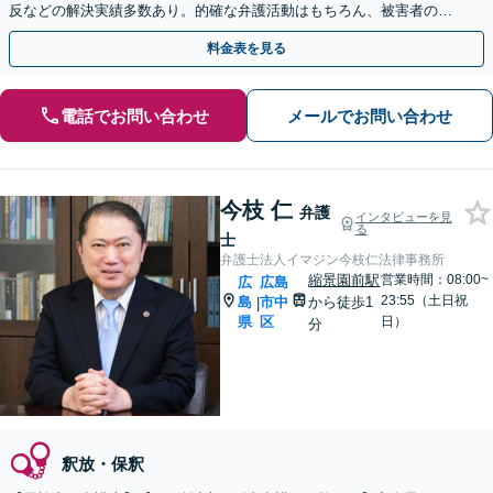
反などの解決実績多数あり。的確な弁護活動はもちろん、被害者の方
との示談交渉もお任せください【土日・祝日対応可】
料金表を見る
電話でお問い合わせ
メールでお問い合わせ
今枝 仁
弁護
インタビューを見
る
士
弁護士法人イマジン今枝仁法律事務所
縮景園前駅
営業時間：08:00~
広
広島
23:55（土日祝
島
市中
から徒歩1
|
県
区
日）
分
釈放・保釈