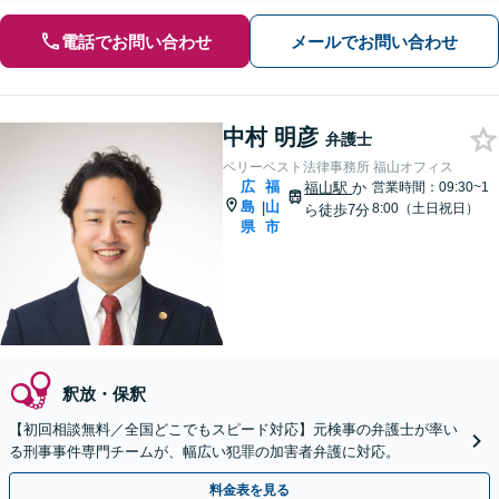
電話でお問い合わせ
メールでお問い合わせ
中村 明彦
弁護士
ベリーベスト法律事務所 福山オフィス
広
福
福山駅
か
営業時間：09:30~1
島
山
|
8:00（土日祝日）
ら徒歩7分
県
市
釈放・保釈
【初回相談無料／全国どこでもスピード対応】元検事の弁護士が率い
る刑事事件専門チームが、幅広い犯罪の加害者弁護に対応。
料金表を見る