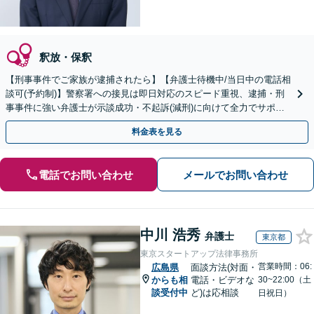
釈放・保釈
【刑事事件でご家族が逮捕されたら】【弁護士待機中/当日中の電話相
談可(予約制)】警察署への接見は即日対応のスピード重視、逮捕・刑
事事件に強い弁護士が示談成功・不起訴(減刑)に向けて全力でサポー
トします。【加害者側の相談専門】
料金表を見る
電話でお問い合わせ
メールでお問い合わせ
中川 浩秀
弁護士
東京都
東京スタートアップ法律事務所
営業時間：06:
広島県
面談方法(対面・
からも相
電話・ビデオな
30~22:00（土
談受付中
ど)は応相談
日祝日）