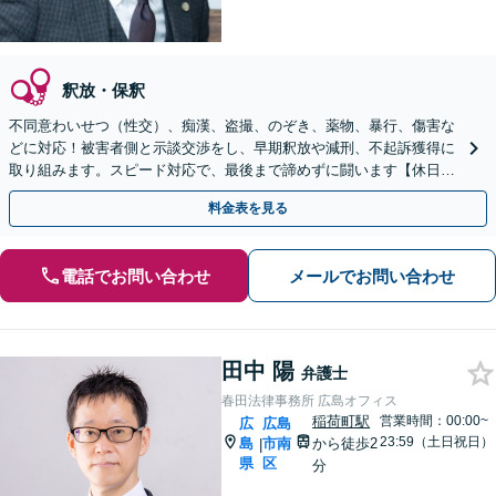
釈放・保釈
不同意わいせつ（性交）、痴漢、盗撮、のぞき、薬物、暴行、傷害な
どに対応！被害者側と示談交渉をし、早期釈放や減刑、不起訴獲得に
取り組みます。スピード対応で、最後まで諦めずに闘います【休日・
夜間対応】【女学院前駅1分】【弁護士歴15年以上】
料金表を見る
電話でお問い合わせ
メールでお問い合わせ
田中 陽
弁護士
春田法律事務所 広島オフィス
稲荷町駅
営業時間：00:00~
広
広島
23:59（土日祝日）
島
市南
から徒歩2
|
県
区
分