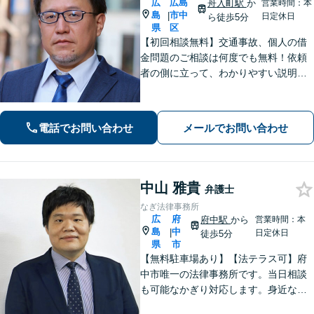
広
広島
舟入町駅
か
営業時間：本
島
市中
|
日定休日
ら徒歩5分
県
区
【初回相談無料】交通事故、個人の借
金問題のご相談は何度でも無料！依頼
者の側に立って、わかりやすい説明を
心がけます。一番頼れる弁護士を目指
します【元エンジニアの弁護士】お気
軽にご相談ください【WEB面談可】
電話でお問い合わせ
メールでお問い合わせ
【広島電鉄舟入町駅・土橋駅徒歩5分】
中山 雅貴
弁護士
なぎ法律事務所
広
府
府中駅
から
営業時間：本
島
中
|
日定休日
徒歩5分
県
市
【無料駐車場あり】【法テラス可】府
中市唯一の法律事務所です。当日相談
も可能なかぎり対応します。身近な相
談相手として親身にご相談に乗りま