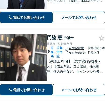
覧ください】 【夜間／休日対応可】丁
寧なヒアリング／アドバイスでご相談
者様の利益を全力で守ります。あなた
を第一に考えたパートナー弁護士に。
電話でお問い合わせ
メールでお問い合わせ
早めのご相談が有利な解決の鍵です。
門脇 慧
弁護士
長尾今井法律事務所
広
広島
女学院前駅
営業時間：本
島
市中
|
日定休日
から徒歩3分
県
区
【弁護士9年目】【女学院前駅徒歩5
分】【借金問題】自己破産、任意整
理、個人再生など。ギャンブルや仮想
通貨で破産した場合もご相談ください
【交通事故】後遺症の認定、賠償金額
などご相談ください【夜間土日祝相談
電話でお問い合わせ
メールでお問い合わせ
可】【初回相談無料】【Zoom面談可】