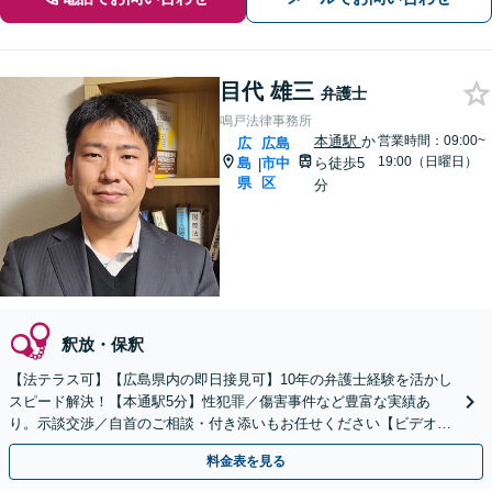
目代 雄三
弁護士
鳴戸法律事務所
本通駅
か
営業時間：09:00~
広
広島
19:00（日曜日）
島
市中
ら徒歩5
|
県
区
分
釈放・保釈
【法テラス可】【広島県内の即日接見可】10年の弁護士経験を活かし
スピード解決！【本通駅5分】性犯罪／傷害事件など豊富な実績あ
り。示談交渉／自首のご相談・付き添いもお任せください【ビデオ面
談可】【初回相談無料】
料金表を見る