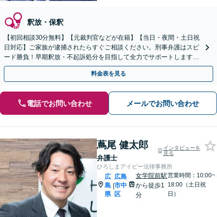
釈放・保釈
【初回相談30分無料】【元裁判官などが在籍】【当日・夜間・土日祝
日対応】ご家族が逮捕されたらすぐご相談ください。刑事弁護はスピ
ード勝負！早期釈放・不起訴処分を目指して全力でサポートします。
【スピード対応】
料金表を見る
電話でお問い合わせ
メールでお問い合わせ
蔦尾 健太郎
インタビューを
見る
弁護士
ひろしまアイビー法律事務所
女学院前駅
営業時間：10:00~
広
広島
18:00（土日祝
島
市中
から徒歩1
|
県
区
日）
分