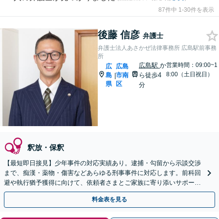
87件中 1-30件を表示
後藤 信彦
弁護士
弁護士法人あさかぜ法律事務所 広島駅前事務
所
広島駅
か
営業時間：09:00~1
広
広島
8:00（土日祝日）
島
市南
ら徒歩4
|
県
区
分
釈放・保釈
【最短即日接見】少年事件の対応実績あり。逮捕・勾留から示談交渉
まで、痴漢・薬物・傷害などあらゆる刑事事件に対応します。前科回
避や執行猶予獲得に向けて、依頼者さまとご家族に寄り添いサポート
いたします【猿猴橋町駅2分】
料金表を見る