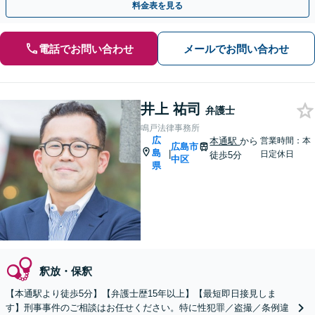
料金表を見る
電話でお問い合わせ
メールでお問い合わせ
井上 祐司
弁護士
鳴戸法律事務所
広
本通駅
から
営業時間：本
広島市
島
|
日定休日
徒歩5分
中区
県
釈放・保釈
【本通駅より徒歩5分】【弁護士歴15年以上】【最短即日接見しま
す】刑事事件のご相談はお任せください。特に性犯罪／盗撮／条例違