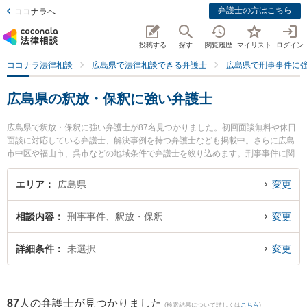
弁護士の方はこちら
ココナラへ
投稿する
探す
閲覧履歴
マイリスト
ログイン
ココナラ法律相談
広島県で法律相談できる弁護士
広島県で刑事事件に
広島県の釈放・保釈に強い弁護士
広島県で釈放・保釈に強い弁護士が87名見つかりました。初回面談無料や休日
面談に対応している弁護士、解決事例を持つ弁護士なども掲載中。さらに広島
市中区や福山市、呉市などの地域条件で弁護士を絞り込めます。刑事事件に関
係する加害者側や少年事件、再犯・前科あり等の細かな分野での絞り込み検索
もでき便利です。特に弁護士法人あさかぜ法律事務所 広島駅前事務所の後藤 信
エリア
広島県
変更
彦弁護士やベリーベスト法律事務所 福山オフィスの古謝 秀之弁護士、ベリーベ
スト法律事務所 福山オフィスの中村 明彦弁護士のプロフィール情報や弁護士費
相談内容
刑事事件、釈放・保釈
変更
用、強みなどが注目されています。『広島県で土日や夜間に発生した釈放・保
釈のトラブルを今すぐに弁護士に相談したい』『釈放・保釈のトラブル解決の
実績豊富な近くの弁護士を検索したい』『初回相談無料で釈放・保釈を法律相
詳細条件
未選択
変更
談できる広島県内の弁護士に相談予約したい』などでお困りの相談者さんにお
すすめです。
87
人の弁護士が見つかりました
(検索結果について詳しくは
こちら
)