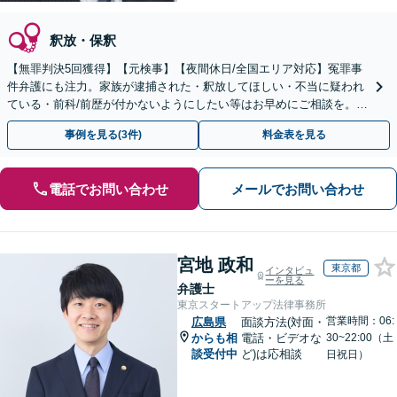
釈放・保釈
【無罪判決5回獲得】【元検事】【夜間休日/全国エリア対応】冤罪事
件弁護にも注力。家族が逮捕された・釈放してほしい・不当に疑われ
ている・前科/前歴が付かないようにしたい等はお早めにご相談を。迅
速に的確な対応に定評あり【分割払い可】
事例を見る(3件)
料金表を見る
電話でお問い合わせ
メールでお問い合わせ
宮地 政和
東京都
インタビュ
ーを見る
弁護士
東京スタートアップ法律事務所
営業時間：06:
広島県
面談方法(対面・
からも相
電話・ビデオな
30~22:00（土
談受付中
ど)は応相談
日祝日）