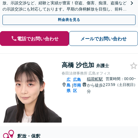
放、示談交渉など、経験と実績が豊富！窃盗、傷害、痴漢、盗撮など
の示談交渉にも対応しております。早期の身柄解放を目指し、前科の
回避に向けて尽力します【法テラス利用可】
料金表を見る
電話でお問い合わせ
メールでお問い合わせ
高橋 沙也加
弁護士
春田法律事務所 広島オフィス
稲荷町駅
営業時間：00:00~
広
広島
23:59（土日祝日）
島
市南
から徒歩2
|
県
区
分
釈放・保釈