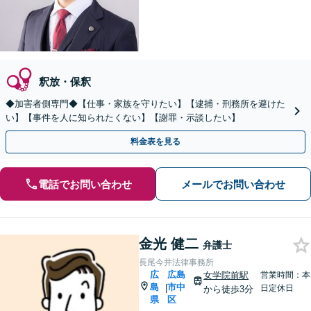
釈放・保釈
◆加害者側専門◆【仕事・家族を守りたい】【逮捕・刑務所を避けた
い】【事件を人に知られたくない】【謝罪・示談したい】
料金表を見る
電話でお問い合わせ
メールでお問い合わせ
金光 健二
弁護士
長尾今井法律事務所
広
広島
女学院前駅
営業時間：本
島
市中
|
日定休日
から徒歩3分
県
区