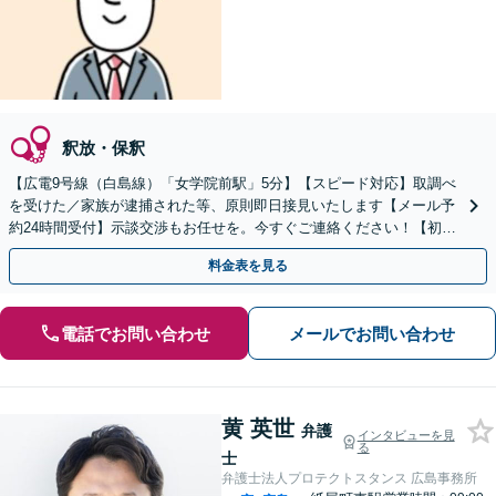
釈放・保釈
【広電9号線（白島線）「女学院前駅」5分】【スピード対応】取調べ
を受けた／家族が逮捕された等、原則即日接見いたします【メール予
約24時間受付】示談交渉もお任せを。今すぐご連絡ください！【初回
相談無料】【休日・夜間対応可】
料金表を見る
電話でお問い合わせ
メールでお問い合わせ
黄 英世
弁護
インタビューを見
る
士
弁護士法人プロテクトスタンス 広島事務所