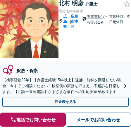
北村 明彦
弁護士
北村法律事務所
広
広島
中電前駅
か
営業時間：本
島
市中
|
日定休日
ら徒歩1分
県
区
釈放・保釈
【検事経験22年】【弁護士経験15年以上】逮捕・前科を回避したい場
合、今すぐご相談ください！検察側の実務を押さえ、不起訴を目指し
ます。【弁護士直通電話】さまざまな事件への対応実績があります。
【秘密厳守】【中電前電停から徒歩1分】
料金表を見る
電話でお問い合わせ
メールでお問い合わせ