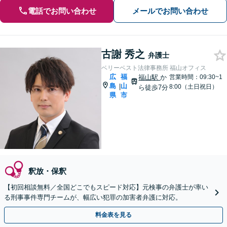
電話でお問い合わせ
メールでお問い合わせ
古謝 秀之
弁護士
ベリーベスト法律事務所 福山オフィス
広
福
福山駅
か
営業時間：09:30~1
島
山
|
8:00（土日祝日）
ら徒歩7分
県
市
釈放・保釈
【初回相談無料／全国どこでもスピード対応】元検事の弁護士が率い
る刑事事件専門チームが、幅広い犯罪の加害者弁護に対応。
料金表を見る