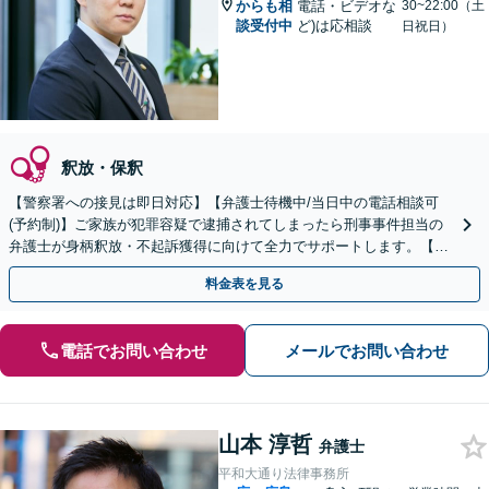
からも相
電話・ビデオな
30~22:00（土
談受付中
ど)は応相談
日祝日）
釈放・保釈
【警察署への接見は即日対応】【弁護士待機中/当日中の電話相談可
(予約制)】ご家族が犯罪容疑で逮捕されてしまったら刑事事件担当の
弁護士が身柄釈放・不起訴獲得に向けて全力でサポートします。【毎
月100名以上の相談実績】【全国対応】
料金表を見る
電話でお問い合わせ
メールでお問い合わせ
山本 淳哲
弁護士
平和大通り法律事務所