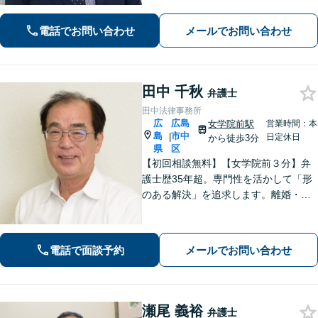
す。相続・離婚・借金など、お困りご
とがありましたら、まずはお気軽にご
電話でお問い合わせ
メールでお問い合わせ
相談ください。【出張相談に対応】
【秘密厳守】
田中 千秋
弁護士
田中法律事務所
広
広島
女学院前駅
営業時間：本
島
市中
|
日定休日
から徒歩3分
県
区
【初回相談無料】【女学院前３分】弁
護士歴35年超。専門性を活かして「形
のある解決」を追求します。離婚・債
務整理・不動産・相続・企業法務な
ど、個人・法人ともに実績豊富です。
話しやすい弁護士に是非ご相談くださ
電話で面談予約
メールでお問い合わせ
い。（合同庁舎内郵便局近く）
瀬尾 義裕
弁護士