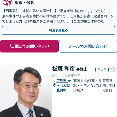
釈放・保釈
【刑事事件・逮捕に強い弁護士】【ご家族が逮捕されてしまったら】
刑事事件の加害者側専門の法律事務所です。ご家族が警察に逮捕され
てしまった方は無料相談をご利用ください。【全国29拠点体制の広域
対応】【弁護士待機中/当日中の電話相談可(予約制)】
料金表を見る
電話でお問い合わせ
メールでお問い合わせ
板垣 和彦
弁護士
岡山県
岡山中央法律事務所
営業時
広島県
か
面談方法(対面・電
らも相談
話・ビデオなど)は
間：本日
受付中
応相談
定休日