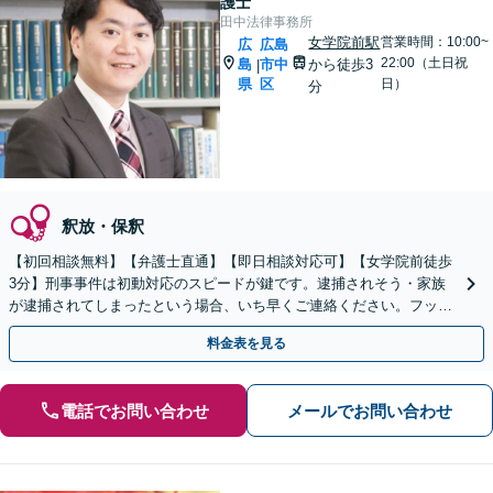
護士
田中法律事務所
女学院前駅
営業時間：10:00~
広
広島
22:00（土日祝
島
市中
から徒歩3
|
県
区
日）
分
釈放・保釈
【初回相談無料】【弁護士直通】【即日相談対応可】【女学院前徒歩
3分】刑事事件は初動対応のスピードが鍵です。逮捕されそう・家族
が逮捕されてしまったという場合、いち早くご連絡ください。フット
ワークを活かして迅速に対応します。
料金表を見る
電話でお問い合わせ
メールでお問い合わせ