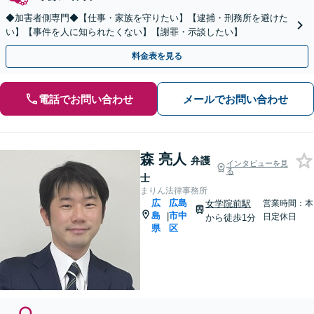
◆加害者側専門◆【仕事・家族を守りたい】【逮捕・刑務所を避けた
い】【事件を人に知られたくない】【謝罪・示談したい】
料金表を見る
電話でお問い合わせ
メールでお問い合わせ
森 亮人
弁護
インタビューを見
る
士
まりん法律事務所
広
広島
女学院前駅
営業時間：本
島
市中
|
日定休日
から徒歩1分
県
区