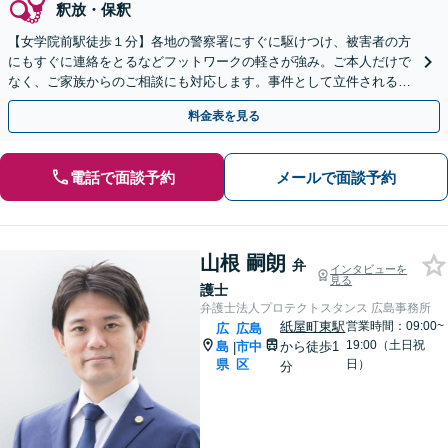
釈放・保釈
【女学院前駅徒歩１分】各地の警察署にすぐに駆けつけ、被害者の方
にもすぐに連絡をとるなどフットワークの軽さが強み。ご本人だけで
なく、ご家族からのご相談にも対応します。事件として立件される前
のご相談にも対応できます。
料金表を見る
電話で面談予約
メールで面談予約
山根 嗣朗
弁
インタビューを
見る
護士
弁護士法人プロテクトスタンス 広島事務所
紙屋町東駅
営業時間：09:00~
広
広島
19:00（土日祝
島
市中
から徒歩1
|
県
区
日）
分