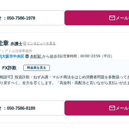
せ
メール
圭章
弁護士
インタビューを見る
ディアトル法律事務所
府
大阪市中央区
本町駅
から徒歩3分
営業時間：00:00~23:59（平日）
|
FX詐欺
料金表を見る
相談可】投資詐欺・ねずみ講・マルチ商法をはじめ消費者問題を多数扱って
り戻すべく、全力を尽くします。「高金利・高配当と言いながら支払いが止
せ
メール