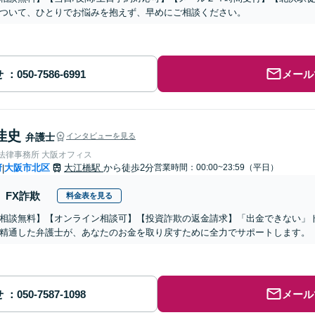
ついて、ひとりでお悩みを抱えず、早めにご相談ください。
せ
メール
佳史
弁護士
インタビューを見る
nse法律事務所 大阪オフィス
府
大阪市北区
大江橋駅
から徒歩2分
営業時間：00:00~23:59（平日）
|
FX詐欺
料金表を見る
相談無料】【オンライン相談可】【投資詐欺の返金請求】「出金できない」
精通した弁護士が、あなたのお金を取り戻すために全力でサポートします。
せ
メール