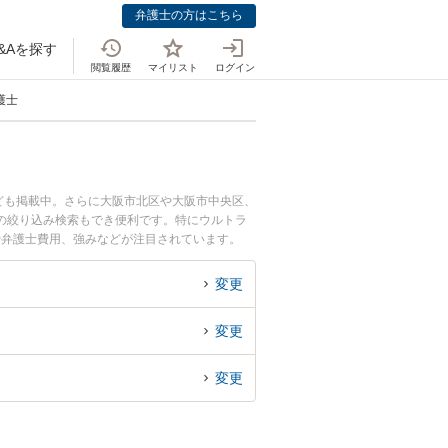
弁護士の方はこちら
&Aを探す
閲覧履歴
マイリスト
ログイン
護士
ども掲載中。さらに大阪市北区や大阪市中央区、
の絞り込み検索もでき便利です。特にウルトラ
や弁護士費用、強みなどが注目されています。
弁護士を検索したい』『初回相談無料でFX詐欺
変更
変更
変更