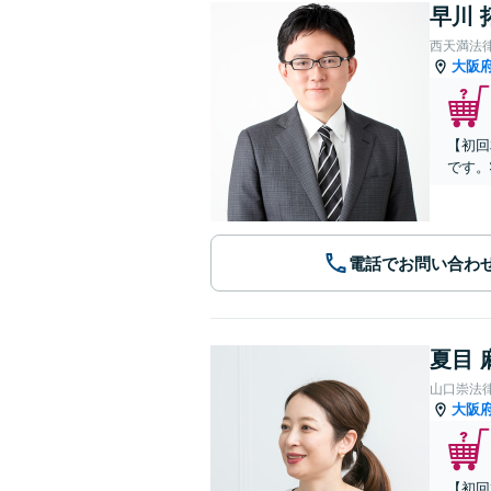
早川 
西天満法
大阪
【初回
です。
電話でお問い合わ
夏目 
山口崇法
大阪
【初回