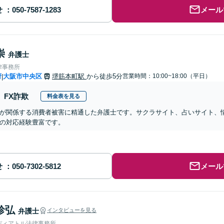
せ
メール
崇
弁護士
律事務所
府
大阪市中央区
堺筋本町駅
から徒歩5分
営業時間：10:00~18:00（平日）
|
FX詐欺
料金表を見る
が関係する消費者被害に精通した弁護士です。サクラサイト、占いサイト、
の対応経験豊富です。
せ
メール
珍弘
弁護士
インタビューを見る
ディアトル法律事務所