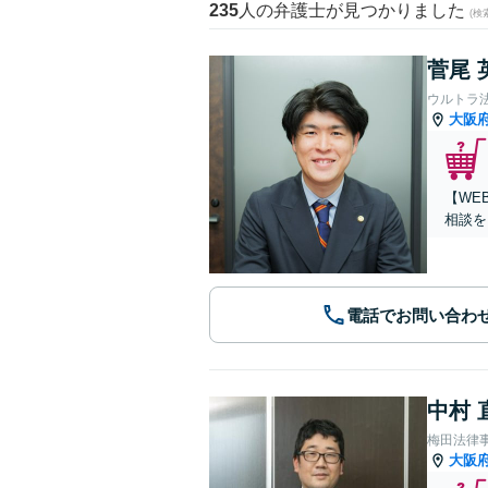
235
人の弁護士が見つかりました
(
菅尾 
ウルトラ
大阪
【WE
相談を
電話でお問い合わ
中村 
梅田法律
大阪