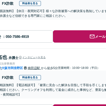
FX詐欺
料金表を見る
面談無料】【休日・夜間対応可】様々な詐欺被害への解決策を熟知していま
弁護士など信頼できる専門家にご相談ください。
せ
メール
拓也
弁護士
インタビューを見る
西法律事務所
府
大阪市阿倍野区
南田辺駅
から徒歩5分
営業時間：10:00~18:00（平日）
|
FX詐欺
料金表を見る
相談無料】【電話相談可】「被害に見合った解決を目指して手段を尽くしま
相談ください。クーリングオフを利用して返金に成功した事例など、豊富な
・夜間相談可】