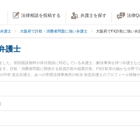
法律相談を投稿する
弁護士を探す
法律Q
弁護士
大阪府で詐欺・消費者問題に強い弁護士
大阪府でFX詐欺に強い弁
弁護士
かりました。初回面談無料や休日面談に対応している弁護士、解決事例を持つ弁護士な
ます。詐欺・消費者問題に関係する投資詐欺や副業詐欺、FX詐欺等の細かな分野で
所の中村 直志弁護士、あべの帝西法律事務所の松永 拓也弁護士のプロフィール情報
ラブルを今すぐに弁護士に相談したい』『FX詐欺のトラブル解決の実績豊富な近くの
したい』などでお困りの相談者さんにおすすめです。
欺