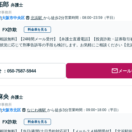
拓郎
弁護士
律事務所
府
大阪市中央区
北浜駅
から徒歩2分
営業時間：08:00~23:59（平日）
|
FX詐欺
料金表を見る
相談無料】【24時間メール受付】【弁護士直通電話】【投資詐欺・証券取引
状況に応じて刑事告訴等の手段も検討します。お気軽にご相談ください【北
せ
メール
麻央
弁護士
律事務所
府
大阪市北区
なにわ橋駅
から徒歩3分
営業時間：09:00~18:00（平日）
|
FX詐欺
料金表を見る
相談無料】【当日/夜間/土日予約対応可】【メール２４時間受付】【北浜駅