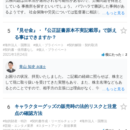
労務問題は日本法が適用される可能性があるので、労働問題を得意と
ことはありません。しかし、事件性があるかどうかを判断するため
している 事務所を探すといいでしょう。 パワハラで勝訴した事例があ
に、関係者から事情を聴くことがあります。その場合には誠実な事実
るようです。 社会保険や労災については監督薯に相談してみるといい
説明を行ってください。
でしょう。
5
『見せ金』・『公正証書原本不実記載罪』で訴え
る事はできますか？
#海外法人・国際法
#個人・プライベート
#契約解除・契約取消
#契約書・借用書なし
#個人・プライベート
2021年3月24日
役にたった
2
青山 知史
弁護士
お困りの状況、拝見いたしました。 ご記載の経緯に照らせば、株主と
して現に取り扱いを受けてきた実態もあり、また、株主名簿などもあ
るとのことですので、相手方の主張には理由がなく、争う余地はある
かと思われます。 相手方が任意に主張の撤回をしないのであれば、株
主手の地位確認請求を訴訟などで実施し、正式に権利関係を明らかに
することも考えられます。 また、仮に株式の割り当てがなされていな
6
キャラクターグッズの販売時の法的リスクと注意
いとのことであれば、出資契約の前提が果たされていないことになり
点の確認方法
ますので、債務不履行を理由に契約を解除し、100万円の返金を要求す
#知的財産・特許
#契約書作成・リーガルチェック
#海外法人・国際法
ることも考えられるかと思慮いたします。 この他、持ち株比率などに
#芸能・エンタメ業界
#スタートアップ・新規事業
もよりますが、過半数を確保できるのであれば、相手方の解任請求を