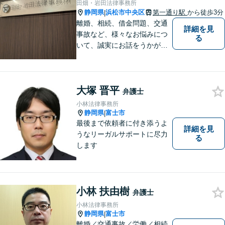
田畑・岩田法律事務所
す。まずはお気軽にご相談く
静岡県
浜松市中央区
第一通り駅
から徒歩3分
|
ださい。
離婚、相続、借金問題、交通
詳細を見
事故など、様々なお悩みにつ
る
いて、誠実にお話をうかが
い、丁寧かつ迅速な問題解決
を目指します。まずはお気軽
にご相談下さい。
大塚 晋平
弁護士
小林法律事務所
静岡県
富士市
|
最後まで依頼者に付き添うよ
詳細を見
うなリーガルサポートに尽力
る
します
小林 扶由樹
弁護士
小林法律事務所
静岡県
富士市
|
離婚／交通事故／労働／相続