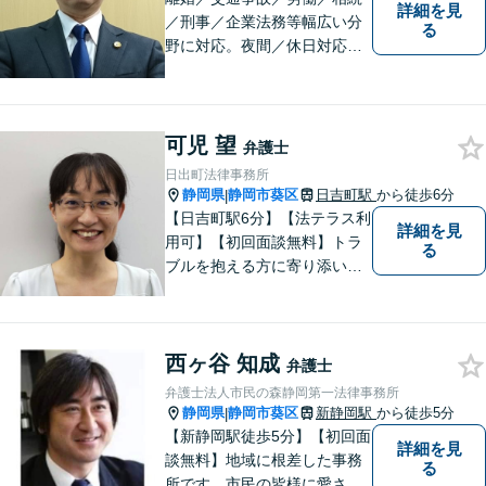
詳細を見
／刑事／企業法務等幅広い分
る
野に対応。夜間／休日対応
分割払い対応 相談料30分55
00円（税込） ※電話相談は行
っていません
可児 望
弁護士
日出町法律事務所
静岡県
静岡市葵区
日吉町駅
から徒歩6分
|
【日吉町駅6分】【法テラス利
詳細を見
用可】【初回面談無料】トラ
る
ブルを抱える方に寄り添い、
その方に合った法的サービス
を提供します。お気軽にご相
談ください。
西ヶ谷 知成
弁護士
弁護士法人市民の森静岡第一法律事務所
静岡県
静岡市葵区
新静岡駅
から徒歩5分
|
【新静岡駅徒歩5分】【初回面
詳細を見
談無料】地域に根差した事務
る
所です。市民の皆様に愛され