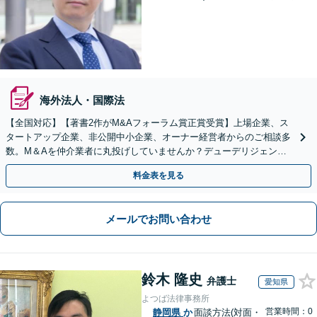
海外法人・国際法
【全国対応】【著書2作がM&Aフォーラム賞正賞受賞】上場企業、ス
タートアップ企業、非公開中小企業、オーナー経営者からのご相談多
数。M＆Aを仲介業者に丸投げしていませんか？デューデリジェンス
や契約書作成・交渉はお任せください【初回無料】
料金表を見る
メールでお問い合わせ
鈴木 隆史
弁護士
愛知県
よつば法律事務所
営業時間：0
静岡県
か
面談方法(対面・