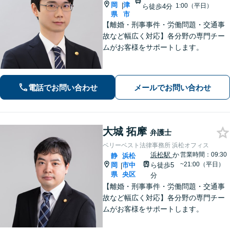
岡
津
|
1:00（平日）
ら徒歩4分
県
市
【離婚・刑事事件・労働問題・交通事
故など幅広く対応】各分野の専門チー
ムがお客様をサポートします。
電話でお問い合わせ
メールでお問い合わせ
大城 拓摩
弁護士
ベリーベスト法律事務所 浜松オフィス
浜松駅
か
営業時間：09:30
静
浜松
~21:00（平日）
岡
市中
ら徒歩5
|
県
央区
分
【離婚・刑事事件・労働問題・交通事
故など幅広く対応】各分野の専門チー
ムがお客様をサポートします。