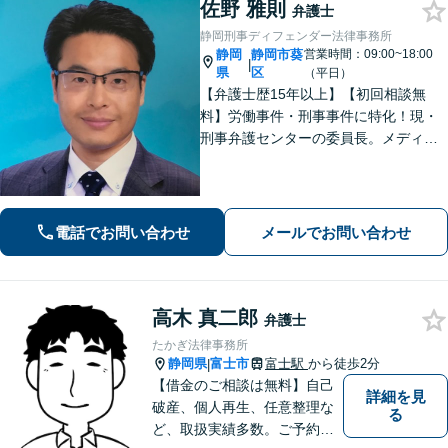
佐野 雅則
弁護士
静岡刑事ディフェンダー法律事務所
静岡
静岡市葵
営業時間：09:00~18:00
|
県
区
（平日）
【弁護士歴15年以上】【初回相談無
料】労働事件・刑事事件に特化！現・
刑事弁護センターの委員長。メディア
掲載案件多数！豊富な経験を活かし早
期釈放を目指します【労働・雇用】依
頼者さま目線のサポートを心がけま
す。地域密着型の法律事務所
電話でお問い合わせ
メールでお問い合わせ
高木 真二郎
弁護士
たかぎ法律事務所
静岡県
富士市
富士駅
から徒歩2分
|
【借金のご相談は無料】自己
詳細を見
破産、個人再生、任意整理な
る
ど、取扱実績多数。ご予約の