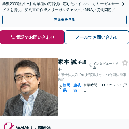
業数2000社以上】各業種の商習慣に応じたハイレベルなリーガルサー
ビスを提供。契約書の作成／リーガルチェック／M&A／労働問題／知
的財産等、お任せください【他士業連携可能】
料金表を見る
電話でお問い合わせ
メールでお問い合わせ
家本 誠
弁護
インタビューを見
る
士
弁護士法人GoDo 支部藤枝やいづ合同法律事
務所
静岡
藤枝
営業時間：09:00~17:30（平
|
県
市
日）
海外法人・国際法