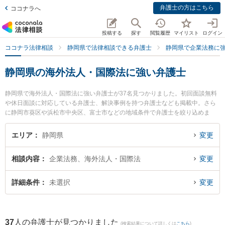
弁護士の方はこちら
ココナラへ
投稿する
探す
閲覧履歴
マイリスト
ログイン
ココナラ法律相談
静岡県で法律相談できる弁護士
静岡県で企業法務に
静岡県の海外法人・国際法に強い弁護士
静岡県で海外法人・国際法に強い弁護士が37名見つかりました。初回面談無料
や休日面談に対応している弁護士、解決事例を持つ弁護士なども掲載中。さら
に静岡市葵区や浜松市中央区、富士市などの地域条件で弁護士を絞り込めま
す。企業法務に関係する顧問弁護士契約や契約書作成・リーガルチェック、雇
用契約書・就業規則作成等の細かな分野での絞り込み検索もでき便利です。特
エリア
静岡県
変更
に弁護士法人長野法律事務所の長野 修一弁護士やJPS総合法律事務所 浜松オフ
ィスの有簾 和茂弁護士、東京スタートアップ法律事務所 静岡支店の日野 卓郎
相談内容
企業法務、海外法人・国際法
変更
弁護士のプロフィール情報や弁護士費用、強みなどが注目されています。『静
岡県で土日や夜間に発生した海外法人・国際法のトラブルを今すぐに弁護士に
相談したい』『海外法人・国際法のトラブル解決の実績豊富な近くの弁護士を
詳細条件
未選択
変更
検索したい』『初回相談無料で海外法人・国際法を法律相談できる静岡県内の
弁護士に相談予約したい』などでお困りの相談者さんにおすすめです。
37
人の弁護士が見つかりました
(検索結果について詳しくは
こちら
)