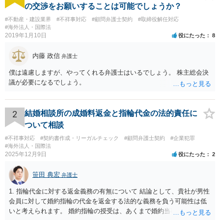
の交渉をお願いすることは可能でしょうか？
#不動産・建設業界
#不祥事対応
#顧問弁護士契約
#取締役解任対応
#海外法人・国際法
2019年1月10日
役にたった
8
内藤 政信
弁護士
僕は遠慮しますが、やってくれる弁護士はいるでしょう。 株主総会決
議が必要になるでしょう。
2
結婚相談所の成婚料返金と指輪代金の法的責任に
ついて相談
#不祥事対応
#契約書作成・リーガルチェック
#顧問弁護士契約
#企業犯罪
#海外法人・国際法
2025年12月9日
役にたった
2
笹田 典宏
弁護士
1. 指輪代金に対する返金義務の有無について 結論として、貴社が男性
会員に対して婚約指輪の代金を返金する法的な義務を負う可能性は低
いと考えられます。 婚約指輪の授受は、あくまで婚約当事者である男