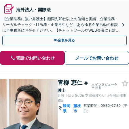
海外法人・国際法
【企業法務に強い弁護士】顧問先70社以上の信頼と実績、企業法務・
リーガルチェック・IT法務・企業再生など、あらゆる企業活動の相談
は当事務所にお任せください。【チャットツールやWEB会議にも対
応】
料金表を見る
電話でお問い合わせ
メールでお問い合わせ
青柳 恵仁
弁
インタビューを
見る
護士
弁護士法人GoDo 支部藤枝やいづ合同法律事
務所
静岡
藤枝
営業時間：09:30~17:30（平
|
県
市
日）