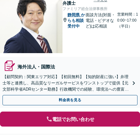
ーを見る
弁護士
ファミリア総合法律事務所
営業時間：1
静岡県
か
面談方法(対面・
らも相談
電話・ビデオな
0:00~17:00
受付中
ど)は応相談
（平日）
海外法人・国際法
【顧問契約：関東エリア対応】【初回無料】【知的財産に強い】弁理
士等と連携し、高品質なリーガルサービスをワンストップで提供【元
文部科学省ADRセンター勤務】行政機関での経験、環境法への豊富な
知識を活かし、事業者さまの抱える問題を解決へ導きます
料金表を見る
電話でお問い合わせ