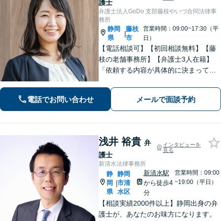
護士
弁護士法人GoDo 支部藤枝やいづ合同法律事
務所
静岡
藤枝
営業時間：09:00~17:30（平
|
県
市
日）
【電話相談可】【初回相談無料】【藤
枝の老舗事務所】【弁護士3人在籍】
「依頼する内容が具体的に決まってい
ない」「どうしたらいいか分からな
い」という方もまずはご相談くださ
電話でお問い合わせ
メールで面談予約
い。相続遺言、離婚問題、交通事故、
借金問題、債権回収など【夜間休日応
相談】
浅井 裕貴
弁
インタビューを
見る
護士
新清水法律事務所
新清水駅
営業時間：09:00
静
静岡
~19:00（平日）
岡
市清
から徒歩4
|
県
水区
分
【相談実績2000件以上】静岡出身の弁
護士が、あなたのお味方になります。