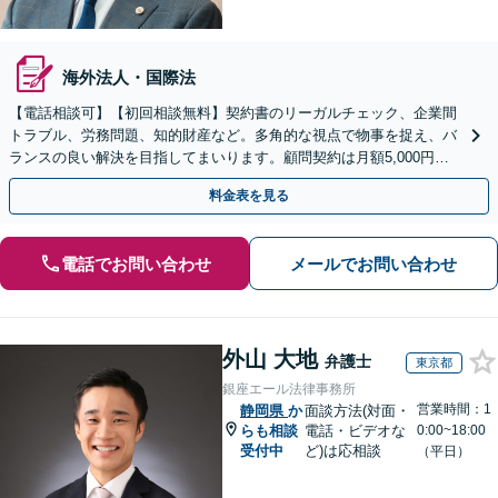
海外法人・国際法
【電話相談可】【初回相談無料】契約書のリーガルチェック、企業間
トラブル、労務問題、知的財産など。多角的な視点で物事を捉え、バ
ランスの良い解決を目指してまいります。顧問契約は月額5,000円か
ら対応可能です【夜間＆休日面談OK】
料金表を見る
電話でお問い合わせ
メールでお問い合わせ
外山 大地
弁護士
東京都
銀座エール法律事務所
営業時間：1
静岡県
か
面談方法(対面・
らも相談
電話・ビデオな
0:00~18:00
受付中
ど)は応相談
（平日）