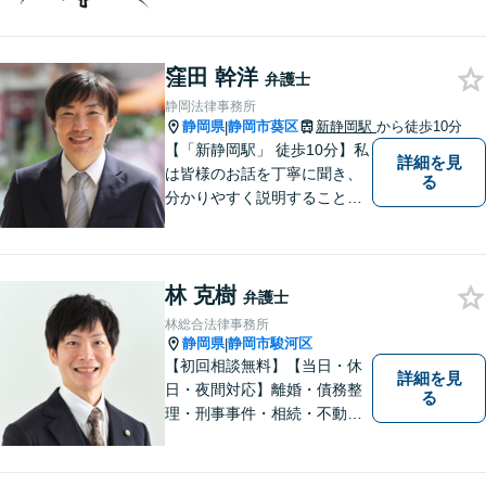
受付時間は平日９：３０～１
６：３０ですが、ご相談自体
は夕方以降や週末でも可能で
窪田 幹洋
す。
弁護士
静岡法律事務所
静岡県
静岡市葵区
新静岡駅
から徒歩10分
|
【「新静岡駅」 徒歩10分】私
詳細を見
は皆様のお話を丁寧に聞き、
る
分かりやすく説明することを
心がけています。 不安や疑問
を解消し、より良い紛争解決
に向けて全力でサポートしま
林 克樹
す。 どんな些細なことでも結
弁護士
構ですので、お気軽にご相談
林総合法律事務所
ください。
静岡県
静岡市駿河区
|
【初回相談無料】【当日・休
詳細を見
日・夜間対応】離婚・債務整
る
理・刑事事件・相続・不動産
問題・交通事故等、多数の解
決実績あり。お悩みに真摯に
向き合うことを心がけていま