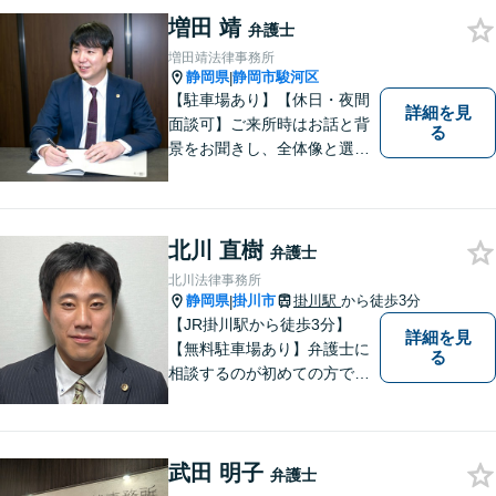
す。法人・個人事業主の事業
増田 靖
弁護士
再建・債務整理の問題解決に
増田靖法律事務所
自信があります。
静岡県
静岡市駿河区
|
【駐車場あり】【休日・夜間
詳細を見
面談可】ご来所時はお話と背
る
景をお聞きし、全体像と選択
肢が見えた上で、ご本人が納
得いくようお伝えするよう努
めています。お気軽にご相談
ください。
北川 直樹
弁護士
北川法律事務所
静岡県
掛川市
掛川駅
から徒歩3分
|
【JR掛川駅から徒歩3分】
詳細を見
【無料駐車場あり】弁護士に
る
相談するのが初めての方でも
安心していただけるよう、丁
寧かつ迅速な対応を心がけて
います。 ご依頼いただいた際
武田 明子
には、可能な限り早く解決に
弁護士
至るよう迅速に対応いたしま