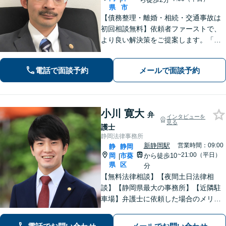
県
市
【債務整理・離婚・相続・交通事故は
初回相談無料】依頼者ファーストで、
より良い解決策をご提案します。「お
願いしてよかった」と思っていただけ
るよう、丁寧に説明して対応します
電話で面談予約
メールで面談予約
【焼津駅2分】【法テラス利用可能】
小川 寛大
弁
インタビューを
見る
護士
静岡法律事務所
新静岡駅
営業時間：09:00
静
静岡
~21:00（平日）
岡
市葵
から徒歩10
|
県
区
分
【無料法律相談】【夜間土日法律相
談】【静岡県最大の事務所】【近隣駐
車場】弁護士に依頼した場合のメリッ
ト・デメリットを丁寧に説明します。