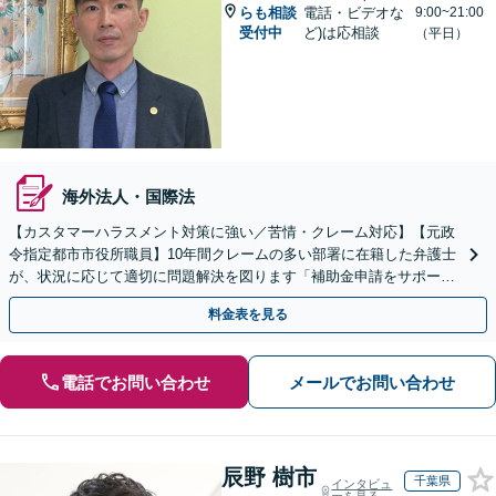
らも相談
電話・ビデオな
9:00~21:00
受付中
ど)は応相談
（平日）
海外法人・国際法
【カスタマーハラスメント対策に強い／苦情・クレーム対応】【元政
令指定都市市役所職員】10年間クレームの多い部署に在籍した弁護士
が、状況に応じて適切に問題解決を図ります「補助金申請をサポー
ト」【出張相談・WEB面談対応】
料金表を見る
電話でお問い合わせ
メールでお問い合わせ
辰野 樹市
千葉県
インタビュ