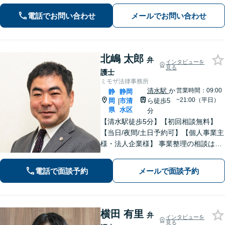
電話でお問い合わせ
メールでお問い合わせ
北嶋 太郎
弁
インタビューを
見る
護士
ミモザ法律事務所
清水駅
か
営業時間：09:00
静
静岡
~21:00（平日）
岡
市清
ら徒歩5
|
県
水区
分
【清水駅徒歩5分】【初回相談無料】
【当日/夜間/土日予約可】【個人事業主
様・法人企業様】 事業整理の相談はお
任せください。離婚・親権・養育費・
不倫慰謝料・交通事故・借金・刑事事
電話で面談予約
メールで面談予約
件・賃貸トラブルなど身近な法律問題
はお気軽にご相談ください。
横田 有里
弁
インタビューを
見る