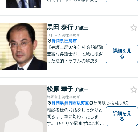
る事務所を目指しています。
【法テラス利用可能】【当日
／夜間／休日対応可能】お気
黒田 泰行
軽にご連絡ください。
弁護士
せせらぎ法律事務所
静岡県
三島市
|
【弁護士歴37年】社会的経験
詳細を見
豊富な弁護士が、地域に根ざ
る
した法的トラブルの解決を目
指します。労働問題、不動産
トラブル、遺産相続など個
人・法人問わず誠実に対応い
たします。
松原 華子
弁護士
静岡富士法律事務所
静岡県
静岡市駿河区
静岡駅
から徒歩9分
|
相談者様のお話をしっかりと
詳細を見
聞き，丁寧に対応いたしま
る
す。 ひとりで悩まずにご相談
ください。