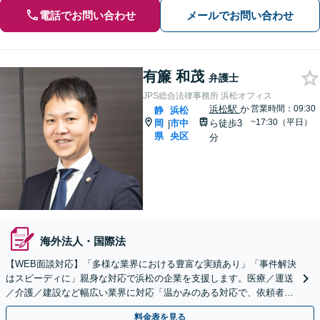
電話でお問い合わせ
メールでお問い合わせ
有簾 和茂
弁護士
JPS総合法律事務所 浜松オフィス
浜松駅
か
営業時間：09:30
静
浜松
~17:30（平日）
岡
市中
ら徒歩3
|
県
央区
分
海外法人・国際法
【WEB面談対応】「多様な業界における豊富な実績あり」「事件解決
はスピーディに」親身な対応で浜松の企業を支援します。医療／運送
／介護／建設など幅広い業界に対応「温かみのある対応で、依頼者さ
まの力強い味方となります」【休日・夜間相談可】
料金表を見る