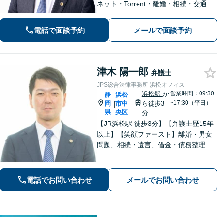
ネット・Torrent・離婚・相続・交通事
故・刑事事件など、一人で悩まずご相
談ください。初回電話10分無料。全国
電話で面談予約
メールで面談予約
対応。親身なサポートをいたします。
【新清水駅5分】
津木 陽一郎
弁護士
JPS総合法律事務所 浜松オフィス
浜松駅
か
営業時間：09:30
静
浜松
~17:30（平日）
岡
市中
ら徒歩3
|
県
央区
分
【JR浜松駅 徒歩3分】【弁護士歴15年
以上】【笑顔ファースト】離婚・男女
問題、相続・遺言、借金・債務整理な
ど、お困りの場合はご相談ください。
依頼者さまが抱える不安を解消し、笑
顔で前を向いていただけるように全力
電話でお問い合わせ
メールでお問い合わせ
でサポートいたします。【初回面談無
料】