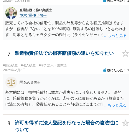
2025年10月31日
役にたった
1
実施し、相手方を当該会社から排除する方法も出て着うるかと思慮い
企業法務に強い弁護士
たします。 いずれの手段をとるとしても、当時のやり取りや契約内
並木 重伸
弁護士
容、相手方の主張内容などによっても、とるべき手段が異なってきま
すので、本格的に争うことをお考えであれば、関連資料をお持ちのう
販売している会社の信用性、製品の外見等からある程度推測はできま
え、個別に弁護士にご相談をし、対策を立てていくべきと思慮いたし
すが、侵害品でないことを100％確実に確認するのは難しいと思われま
ます。
す。対象となるキャラクターの権利元（ライセンサー）がわかるので
あれば、直接権利元に確認することが考えられます。 「絵師などに依
頼し絵を作ってもらいそれを元に工場へ作成依頼などした場合」につ
いては、作ってもらった絵がオリジナルのものであれば問題はありま
7
製造物責任法での損害賠償額の違いを知りたい
せんが（ただし絵師などから権利を得ておく必要があります。）、既
存のキャラクターやそれに類似するものであれば、その権利元から許
#自己破産
#法人破産
#海外法人・国際法
諾を受けない限り著作権侵害となる可能性が高いです。
2025年2月3日
役にたった
1
匿名A
弁護士
基本的には、損害賠償額は故意か過失かにより変わりません。 法的
に、賠償義務を負うかどうかは、①その人に責任があるか（故意また
は過失の有無）、②責任があることを前提にどこまでの責任を負うべ
きか（因果関係）、という流れになっていることから、別の議論です
（厳密には、②の話の中で責任の範囲を問う過程で主観面も見るする
ので事案次第ではありますが。）。 また、海外での損害の発生の場合
8
許可を得ずに法人登記を行なった場合の違法性に
には、まずどの法を適用するのかの問題があるので、どの国の損害で
ついて