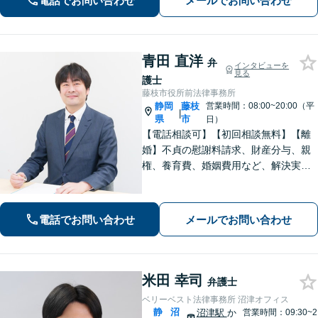
電話でお問い合わせ
メールでお問い合わせ
青田 直洋
弁
インタビューを
見る
護士
藤枝市役所前法律事務所
静岡
藤枝
営業時間：08:00~20:00（平
|
県
市
日）
【電話相談可】【初回相談無料】【離
婚】不貞の慰謝料請求、財産分与、親
権、養育費、婚姻費用など、解決実績
は豊富です【相続】皆さまがつまずい
ていないか、しっかりとコミュニケー
ションを取りながらお話を進めてまい
電話でお問い合わせ
メールでお問い合わせ
ります【法テラス利用可】【藤枝市役
所裏】
米田 幸司
弁護士
ベリーベスト法律事務所 沼津オフィス
静
沼
沼津駅
か
営業時間：09:30~2