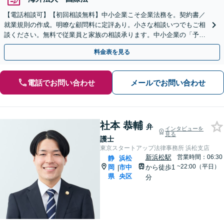
【電話相談可】【初回相談無料】中小企業こそ企業法務を。契約書／
就業規則の作成。明瞭な顧問料に定評あり。小さな相談いつでもご相
談ください。無料で従業員と家族の相談承ります。中小企業の「予防
法務」は法律のプロにおまかせ。
料金表を見る
電話でお問い合わせ
メールでお問い合わせ
社本 恭輔
弁
インタビューを
見る
護士
東京スタートアップ法律事務所 浜松支店
新浜松駅
営業時間：06:30
静
浜松
~22:00（平日）
岡
市中
から徒歩1
|
県
央区
分