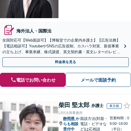
海外法人・国際法
全国対応可【Web面談可】【博報堂での企業内弁護士】【広告法務】
【電話相談可】YoutubeやSNSの広告規制、カスハラ対策、新規事業
の立ち上げ、事業承継、株式譲渡、英文契約書・英文レターのレビュ
ー・ドラフトなどに対応。
料金表を見る
電話でお問い合わせ
メールで面談予約
柴田 堅太郎
弁護士
東京都
LBX法律事務所
営業時間：0
静岡県
か
面談方法(対面・
らも相談
電話・ビデオな
9:00~18:00
受付中
ど)は応相談
（平日）