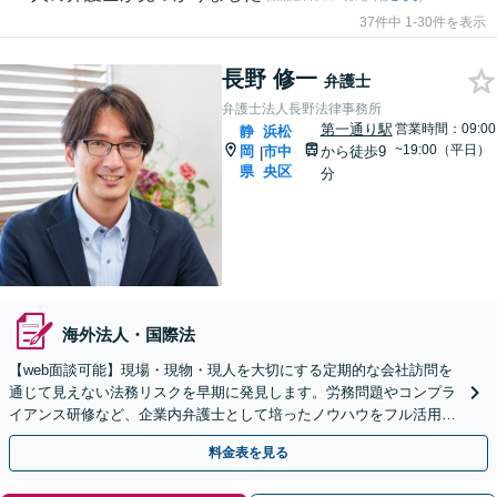
37件中 1-30件を表示
長野 修一
弁護士
弁護士法人長野法律事務所
第一通り駅
営業時間：09:00
静
浜松
~19:00（平日）
岡
市中
から徒歩9
|
県
央区
分
海外法人・国際法
【web面談可能】現場・現物・現人を大切にする定期的な会社訪問を
通じて見えない法務リスクを早期に発見します。労務問題やコンプラ
イアンス研修など、企業内弁護士として培ったノウハウをフル活用
し、経営の安定化を強力にサポートします【新浜松駅8分】
料金表を見る