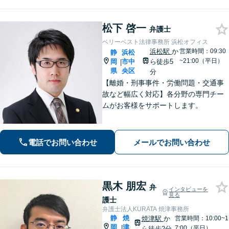
松下 啓一
弁護士
ベリーベスト法律事務所 浜松オフィス
浜松駅
か
営業時間：09:30
静
浜松
~21:00（平日）
岡
市中
ら徒歩5
|
県
央区
分
【離婚・刑事事件・労働問題・交通事
故など幅広く対応】各分野の専門チー
ムがお客様をサポートします。
電話でお問い合わせ
メールでお問い合わせ
黒木 朋宏
弁
インタビューを
見る
護士
弁護士法人KURATA 焼津事務所
静
焼
焼津駅
か
営業時間：10:00~1
岡
津
|
7:00（平日）
ら徒歩2分