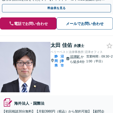
応】
料金表を見る
電話でお問い合わせ
メールでお問い合わせ
太田 佳佑
弁護士
ベリーベスト法律事務所 沼津オフィス
静
沼
沼津駅
か
営業時間：09:30~2
岡
津
|
1:00（平日）
ら徒歩4分
県
市
海外法人・国際法
【初回相談30分無料】【月額3980円（税込）から契約可能】【顧問企