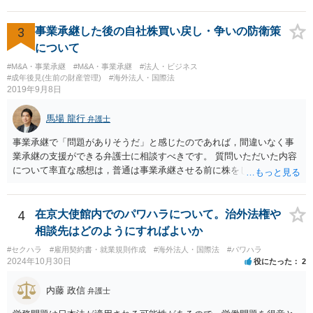
性会員と女性会員との間の個人的な贈与契約です。結婚相談所である
貴社は、その贈与契約の当事者ではありません。したがって、仮に女
性が返金義務を負う場合であっても、貴社が返金義務を負う法的根拠
3
事業承継した後の自社株買い戻し・争いの防衛策
は見当たりません。 また、国際結婚の仲介契約に関する裁判例では、
について
会員の個人的な理由による破談で追加的に発生した費用は会員自身が
#M&A・事業承継
#M&A・事業承継
#法人・ビジネス
負担すべきであり、仲介業者に責任がない限り、成婚料の支払いを拒
#成年後見(生前の財産管理)
#海外法人・国際法
絶することはできないと判断されています。この裁判例は、仲介業者
2019年9月8日
の責任範囲が、会員間の個人的な問題とは切り離して考えられること
を示唆しており、本件でも同様に、指輪の返還が貴社の責任範囲外の
馬場 龍行
弁護士
問題であると主張する上で参考になります。 2. 今後の対応について
相手方代理人に対し、内容証明郵便などで書面にて貴社の見解を明確
事業承継で「問題がありそうだ」と感じたのであれば，間違いなく事
に伝えることが重要です。その書面には、以下の内容を盛り込むこと
業承継の支援ができる弁護士に相談すべきです。 質問いただいた内容
が考えられます。 成婚料について: 円満な解決を優先する観点から、
について率直な感想は，普通は事業承継させる前に株をしっかり集め
経営判断として返金に応じる意向であることを伝える（ただし、法的
てから承継者に譲渡するけどな？です。承継してから株を集めなさい
には上記の裁判例のように、貴社に返金義務は無いと判断される可能
というのは無責任というほかないでしょう。 事業承継については，相
性が高いと思われます。）。 指輪代金について: 前述の通り、男性会
続税や贈与税を猶予する特別法な，遺留分について株式価格を遺留分
4
在京大使館内でのパワハラについて。治外法権や
員と女性会員との間の個人間の贈与であり、貴社に法的な返金義務は
算定基礎額から控除したり価額を相続時でなく承継時に固定したりす
相談先はどのようにすればよいか
ないことを、法的根拠と共に冷静に主張する。 「刑事訴訟」との主張
ることのできる特別法が定められています。 買い取る以外の方法につ
#セクハラ
#雇用契約書・就業規則作成
#海外法人・国際法
#パワハラ
に対して: 本件は、契約の履行や返金を巡る民事上の紛争であり、貴社
いても，株式保有割合や状況によるので，具体的に弁護士に相談され
2024年10月30日
役にたった
2
に当初から金銭を騙し取る意図（詐欺罪の構成要件である欺罔行為）
ることをお勧めします。
があったとは考えにくく、刑事事件として立件される可能性は極めて
内藤 政信
弁護士
低いと思われます。 3. 警察からの連絡について 警察は「民事不介
入」を原則としており、契約トラブルなどの個人間の紛争に介入する