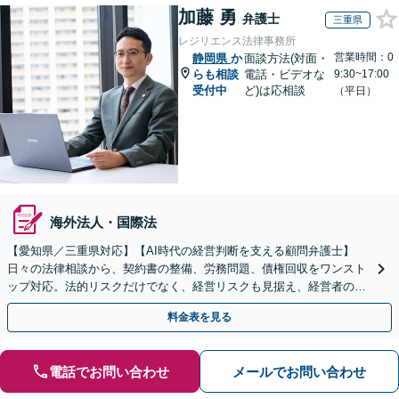
加藤 勇
弁護士
三重県
レジリエンス法律事務所
営業時間：0
静岡県
か
面談方法(対面・
らも相談
電話・ビデオな
9:30~17:00
受付中
ど)は応相談
（平日）
海外法人・国際法
【愛知県／三重県対応】【AI時代の経営判断を支える顧問弁護士】
日々の法律相談から、契約書の整備、労務問題、債権回収をワンスト
ップ対応。法的リスクだけでなく、経営リスクも見据え、経営者の迅
速かつ適切な経営判断を法務面からサポートします。
料金表を見る
電話でお問い合わせ
メールでお問い合わせ