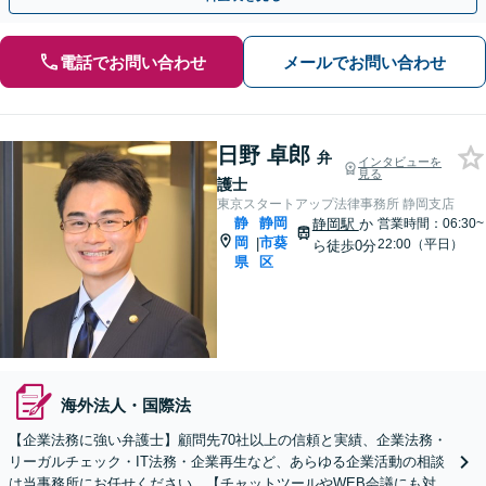
電話でお問い合わせ
メールでお問い合わせ
日野 卓郎
弁
インタビューを
見る
護士
東京スタートアップ法律事務所 静岡支店
静
静岡
静岡駅
か
営業時間：06:30~
岡
市葵
|
22:00（平日）
ら徒歩0分
県
区
海外法人・国際法
【企業法務に強い弁護士】顧問先70社以上の信頼と実績、企業法務・
リーガルチェック・IT法務・企業再生など、あらゆる企業活動の相談
は当事務所にお任せください。【チャットツールやWEB会議にも対