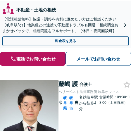
不動産・土地の相続
【電話相談無料】協議・調停を有利に進めたい方はご相談ください
【岐阜駅3分】他業種との連携で不動産トラブルも回避「相続調査お
まかせパックで、相続問題をフルサポート」【休日・夜間面談可】
【電話相談・ビデオ面談あり】【完全個室対応】
料金表を見る
電話でお問い合わせ
メールでお問い合わせ
藤嶋 護
弁護士
ベリーベスト法律事務所 岐阜オフィス
名鉄岐阜駅
営業時間：09:30~1
岐
岐
8:00（土日祝日）
阜
阜
から徒歩4
|
県
市
分