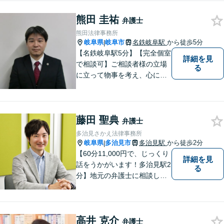
身にサポートさせていただき
熊田 圭祐
ます。より良い解決ができる
弁護士
ようサポートしたいと考えて
熊田法律事務所
おります。
岐阜県
岐阜市
名鉄岐阜駅
から徒歩5分
|
【名鉄岐阜駅5分】【完全個室
詳細を見
で相談可】ご相談者様の立場
る
に立って物事を考え、心に寄
り添って解決に導くことを大
切にしています。法律問題は
お早めの相談が納得のいく解
藤田 聖典
決への第一歩です。小さな問
弁護士
題から大きな問題まで、お気
多治見さかえ法律事務所
軽にご相談ください。
岐阜県
多治見市
多治見駅
から徒歩2分
|
【60分11,000円で、じっくり
詳細を見
話をうかがいます！多治見駅2
る
分】地元の弁護士に相談した
い方、離婚・男女問題・交際
トラブル・相続といった個人
のお悩みから、企業のお悩み
高井 克介
まで。相談料は、平日営業時
弁護士