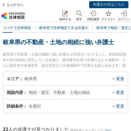
弁護士の方はこちら
ココナラへ
投稿する
探す
閲覧履歴
マイリスト
ログイン
ココナラ法律相談
岐阜県で法律相談できる弁護士
岐阜県で相続・遺言
岐阜県の不動産・土地の相続に強い弁護士
岐阜県で不動産・土地の相続に強い弁護士が23名見つかりました。初回面談無
料や休日面談に対応している弁護士、解決事例を持つ弁護士なども掲載中。さ
らに岐阜市や各務原市、多治見市などの地域条件で弁護士を絞り込めます。相
続・遺言に関係する家族間の相続トラブルや認知症の相続、遺産分割等の細か
な分野での絞り込み検索もでき便利です。特に坂井田法律事務所の坂井田 吉史
エリア
岐阜県
変更
弁護士や清流のまち法律事務所の小林 和久弁護士、弁護士法人心 岐阜法律事務
所の古田 裕佳弁護士のプロフィール情報や弁護士費用、強みなどが注目されて
相談内容
相続・遺言、不動産・土地の相続
変更
います。『岐阜県で土日や夜間に発生した不動産・土地の相続のトラブルを今
すぐに弁護士に相談したい』『不動産・土地の相続のトラブル解決の実績豊富
な近くの弁護士を検索したい』『初回相談無料で不動産・土地の相続を法律相
詳細条件
未選択
変更
談できる岐阜県内の弁護士に相談予約したい』などでお困りの相談者さんにお
すすめです。
23
人の弁護士が見つかりました
(検索結果について詳しくは
こちら
)