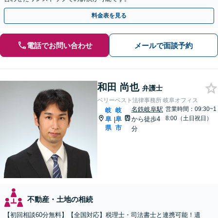
料金表を見る
電話でお問い合わせ
メールで面談予約
和田 尚也
弁護士
ベリーベスト法律事務所 岐阜オフィス
名鉄岐阜駅
営業時間：09:30~1
岐
岐
8:00（土日祝日）
阜
阜
から徒歩4
|
県
市
分
不動産・土地の相続
【初回相談60分無料】【全国対応】税理士・司法書士と連携可能！遺