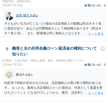
と拒否することはできます。理由を説明する必要はありません。
#相続登記（義務化対応）
2026年7月16日
役にたった
2
吉田 雄大
弁護士
子どもがいる方が亡くなった場合の法定相続人の範囲は民法８８７条
に規定があり、あなたは代襲相続人として相続権があります（民法８
８７条２項）。 また、配偶者は常に相続人となります（民法８９０
条）。 「祖父の子供３人」の方の配偶者がご健在であれば、その方に
も相続権があります。つまり、孫５人に加えて「おじ又はおば」にも
相続権がある可能性があります。
6
義母と夫の共同名義ローン返済金の権利について
知りたい
#不動産・土地の相続
#相続人調査・確定
#家族間の相続トラブル
2026年7月25日
役にたった
1
匿名A
弁護士
約款等で特段の定めがなければ、法定相続人が受け取り権利がありま
す。 もっとも、義母も法定相続人だった場合は、代表として返還を受
けたということ になるのでしょうから、後日、法定相続分に基づいて
精算を求めることは可能と思います。