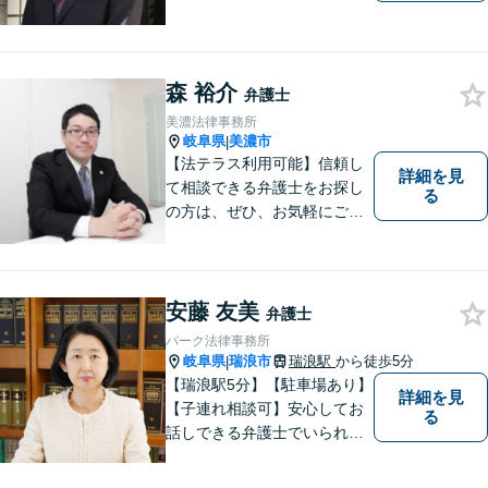
森 裕介
弁護士
美濃法律事務所
岐阜県
美濃市
|
【法テラス利用可能】信頼し
詳細を見
て相談できる弁護士をお探し
る
の方は、ぜひ、お気軽にご連
絡ください。
安藤 友美
弁護士
パーク法律事務所
岐阜県
瑞浪市
瑞浪駅
から徒歩5分
|
【瑞浪駅5分】【駐車場あり】
詳細を見
【子連れ相談可】安心してお
る
話しできる弁護士でいられる
ように、依頼者の方のお話を
しっかり伺い分かりやすく親