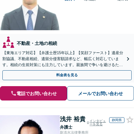
不動産・土地の相続
【東海エリア対応】【弁護士歴15年以上】【笑顔ファースト】遺産分
割協議、不動産相続、遺留分侵害額請求など、幅広く対応していま
す。相続の生前対策にも注力しています。親族間で争いを避けるため
にも、お早めにご相談ください。【初回面談無料】
料金表を見る
電話でお問い合わせ
メールでお問い合わせ
浅井 裕貴
静岡県
インタビュ
ーを見る
弁護士
新清水法律事務所