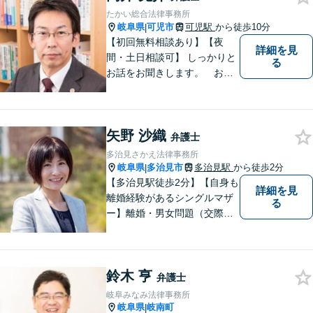
間内は60分11,000円。じっく
たかい総合法律事務所
り話をうかがいます。
岐阜県
可児市
可児駅
から徒歩10分
|
【初回無料相談あり】【夜
詳細を見
間・土日相談可】 しっかりと
る
お話をお聞きします。 お気
軽にお立ち寄り下さい。
矢野 沙織
弁護士
多治見さかえ法律事務所
岐阜県
多治見市
多治見駅
から徒歩2分
|
【多治見駅徒歩2分】【自身も
詳細を見
離婚経験があるシングルマザ
る
ー】離婚・男女問題（交際ト
ラブル）はお任せください。
自身の経験をもとに、離婚後
の生活まで見据えた解決策を
鈴木 亨
ご提案いたします。【夫婦カ
弁護士
ウンセラーの資格あり】
岐阜みなみ法律事務所
岐阜県
岐南町
|