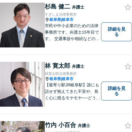
杉島 健二
弁護士
すぎしま法律事務所
岐阜県
岐阜市
|
市民や中小企業のための法律
詳細を見
事務所です。弁護士15年目で
る
す。 交通事故や相続などの相
談料は、初回無料です。 交通
事故などの民事事件や、相続
などの家事事件を解決してき
ました。特に交通事故では多
林 寛太郎
弁護士
くの後遺障害事故や死亡事故
林寛太郎法律事務所
を解決してきました。
岐阜県
岐阜市
|
【最寄り駅JR岐阜駅】誰にも
詳細を見
話せず抱えてきた不安や、長
る
く心に残るモヤモヤ──どうぞ
安心してお聞かせください。
あなたの想いに丁寧に寄り添
いながら、これからの一歩を
一緒に見つけていきます。
竹内 小百合
弁護士
【丁寧なヒアリング】【地域