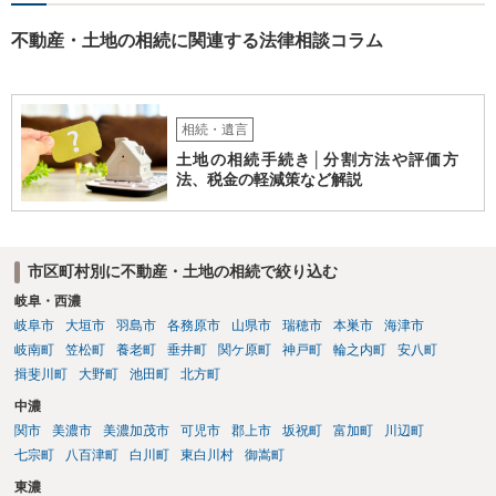
不動産・土地の相続に関連する法律相談コラム
相続・遺言
土地の相続手続き│分割方法や評価方
法、税金の軽減策など解説
市区町村別に不動産・土地の相続で絞り込む
岐阜・西濃
岐阜市
大垣市
羽島市
各務原市
山県市
瑞穂市
本巣市
海津市
岐南町
笠松町
養老町
垂井町
関ケ原町
神戸町
輪之内町
安八町
揖斐川町
大野町
池田町
北方町
中濃
関市
美濃市
美濃加茂市
可児市
郡上市
坂祝町
富加町
川辺町
七宗町
八百津町
白川町
東白川村
御嵩町
東濃