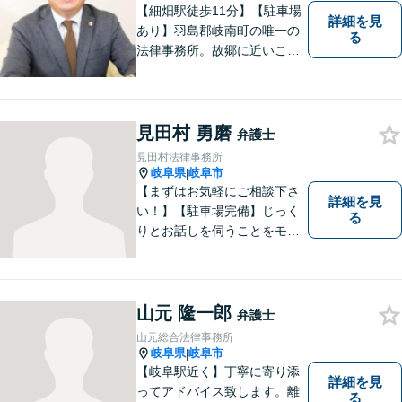
【細畑駅徒歩11分】【駐車場
詳細を見
あり】羽島郡岐南町の唯一の
る
法律事務所。故郷に近いこの
町で、お困りの方の未来を明
るいものにすべく、誠心誠意
弁護をいたします。依頼者と
弁護士という垣根を超えて、
見田村 勇磨
弁護士
良きパートナーとして貢献し
見田村法律事務所
ます。【会社勤務経験あり】
岐阜県
岐阜市
|
【まずはお気軽にご相談下さ
詳細を見
い！】【駐車場完備】じっく
る
りとお話しを伺うことをモッ
トーにしております。
山元 隆一郎
弁護士
山元総合法律事務所
岐阜県
岐阜市
|
【岐阜駅近く】丁寧に寄り添
詳細を見
ってアドバイス致します。離
る