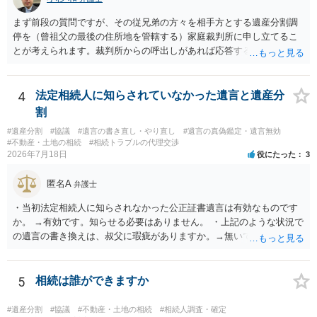
まず前段の質問ですが、その従兄弟の方々を相手方とする遺産分割調
停を（曾祖父の最後の住所地を管轄する）家庭裁判所に申し立てるこ
とが考えられます。裁判所からの呼出しがあれば応答する可能性がま
だあるのではないでしょうか。 後段の質問については、相続放棄は可
能と思われます。時間が思った以上にないので必要書類をてきぱきと
揃える必要があります。その点是非御注意ください。
4
法定相続人に知らされていなかった遺言と遺産分
割
#遺産分割
#協議
#遺言の書き直し・やり直し
#遺言の真偽鑑定・遺言無効
#不動産・土地の相続
#相続トラブルの代理交渉
2026年7月18日
役にたった
3
匿名A
弁護士
・当初法定相続人に知らされなかった公正証書遺言は有効なものです
か。 →有効です。知らせる必要はありません。 ・上記のような状況で
の遺言の書き換えは、叔父に瑕疵がありますか。→無いです。 ・分割
する場合の比率は、現状で、客観的に見てどの程度が妥当と考えられ
ますか。 →本人が自由に決められますので、どこが妥当とは言えない
です。客観的な基準もありません。 ・できれば穏やかに、分割を拒否
5
相続は誰ができますか
することはできますか。 →分割を拒否するということは、遺産はいら
ないということでしょうか。遺言で、受取を指定されててもいらない
#遺産分割
#協議
#不動産・土地の相続
#相続人調査・確定