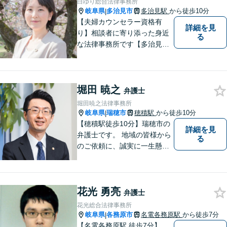
白ゆり総合法律事務所
密着型の法律事務所】
岐阜県
多治見市
多治見駅
から徒歩10分
|
【夫婦カウンセラー資格有
詳細を見
り】相談者に寄り添った身近
る
な法律事務所です【多治見駅
北口より徒歩11分】専用駐車
場も完備。多治見市・土岐
市・瑞浪市・恵那市・中津川
堀田 暁之
市など東濃地方を中心エリア
弁護士
として活動している法律事務
堀田暁之法律事務所
所です。
岐阜県
瑞穂市
穂積駅
から徒歩10分
|
【穂積駅徒歩10分】瑞穂市の
詳細を見
弁護士です。 地域の皆様から
る
のご依頼に、誠実に一生懸命
に取り組みます。2015年の弁
護士登録以来、刑事事件や交
通事故・慰謝料・借金問題を
花光 勇亮
はじめとする民事事件に対応
弁護士
してきました。お気軽にお電
花光総合法律事務所
話ください【駐車場完備】
岐阜県
各務原市
名電各務原駅
から徒歩7分
|
【名電各務原駅 徒歩7分】