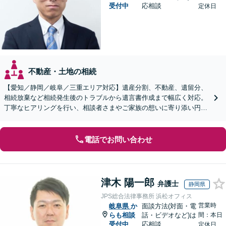
受付中
応相談
定休日
不動産・土地の相続
【愛知／静岡／岐阜／三重エリア対応】遺産分割、不動産、遺留分、
相続放棄など相続発生後のトラブルから遺言書作成まで幅広く対応。
丁寧なヒアリングを行い、相談者さまやご家族の想いに寄り添い円滑
な解決へ導きます【オンライン面談OK】【休日相談可】
電話でお問い合わせ
津木 陽一郎
弁護士
静岡県
JPS総合法律事務所 浜松オフィス
営業時
岐阜県
か
面談方法(対面・電
らも相談
話・ビデオなど)は
間：本日
受付中
応相談
定休日