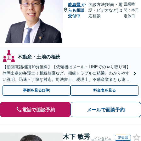
営業時
岐阜県
か
面談方法(対面・電
らも相談
話・ビデオなど)は
間：本日
受付中
応相談
定休日
不動産・土地の相続
【初回電話相談10分無料】【依頼後はメール・LINEでのやり取り可】
静岡出身の弁護士！相続放棄など、相続トラブルに精通。わかりやす
い説明、迅速・丁寧な対応。司法書士、税理士、不動産業者とも連携
し、遺産相続をトータルサポート【完全個室相談】
事例を見る(1件)
料金表を見る
電話で面談予約
メールで面談予約
木下 敏秀
愛知県
インタビュ