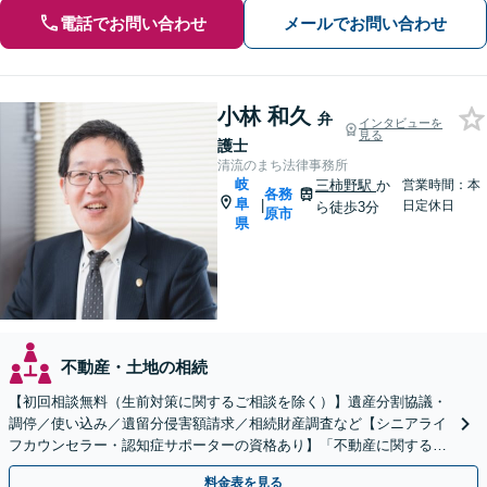
電話でお問い合わせ
メールでお問い合わせ
小林 和久
弁
インタビューを
見る
護士
清流のまち法律事務所
岐
三柿野駅
か
営業時間：本
各務
阜
|
日定休日
ら徒歩3分
原市
県
不動産・土地の相続
【初回相談無料（生前対策に関するご相談を除く）】遺産分割協議・
調停／使い込み／遺留分侵害額請求／相続財産調査など【シニアライ
フカウンセラー・認知症サポーターの資格あり】「不動産に関する相
続もお任せください」【当日・夜間相談可（要相談）】
料金表を見る