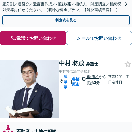
産分割／遺留分／遺言書作成／相続放棄／相続人・財産調査／相続税
対策等お任せください。【明瞭な料金プラン】【解決実績豊富】【電
話相談可】
料金表を見る
電話でお問い合わせ
メールでお問い合わせ
中村 将成
弁護士
中村将成法律事務所
岐
鵜沼駅
から
営業時間：本
各務
阜
|
日定休日
徒歩3分
原市
県
不動産・土地の相続