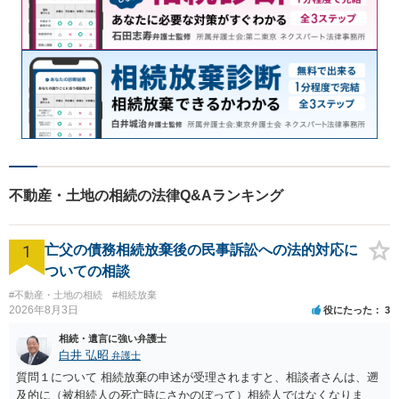
不動産・土地の相続の法律Q&Aランキング
1
亡父の債務相続放棄後の民事訴訟への法的対応に
ついての相談
#不動産・土地の相続
#相続放棄
2026年8月3日
役にたった
3
相続・遺言に強い弁護士
白井 弘昭
弁護士
質問１について 相続放棄の申述が受理されますと、相談者さんは、遡
及的に（被相続人の死亡時にさかのぼって）相続人ではなくなりま