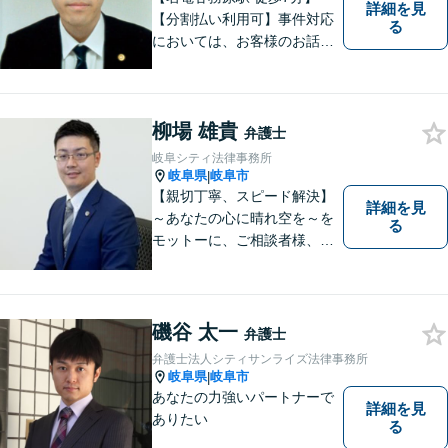
詳細を見
【分割払い利用可】事件対応
る
においては、お客様のお話を
丁寧に聞くこと・お客様が疑
問を抱えたままにならないよ
う分かりやすく丁寧に説明す
柳場 雄貴
ることを心がけています。
弁護士
岐阜シティ法律事務所
岐阜県
岐阜市
|
【親切丁寧、スピード解決】
詳細を見
～あなたの心に晴れ空を～を
る
モットーに、ご相談者様、依
頼者様の良きリーガルパート
ナーになれるよう責任を持っ
てサポートさせて頂きます。
お気軽にご相談下さい。
磯谷 太一
弁護士
弁護士法人シティサンライズ法律事務所
岐阜県
岐阜市
|
あなたの力強いパートナーで
詳細を見
ありたい
る