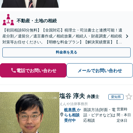
不動産・土地の相続
【初回相談60分無料】【全国対応】税理士・司法書士と連携可能！遺
産分割／遺留分／遺言書作成／相続放棄／相続人・財産調査／相続税
対策等お任せください。【明瞭な料金プラン】【解決実績豊富】【電
話相談可】
料金表を見る
電話でお問い合わせ
メールでお問い合わせ
塩谷 淳夫
弁護士
愛知県
えんや法律事務所
営業時
岐阜県
か
面談方法(対面・電
らも相談
話・ビデオなど)は
間：本日
受付中
応相談
定休日