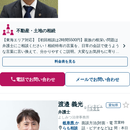
不動産・土地の相続
【東海エリア対応】【初回相談は2時間5500円】親族の根深い問題は
弁護士にご相談ください！相続特有の言葉を、日常の会話で使うよう
な言葉に言い換えて、分かりやすくご説明。大変なお気持ちに寄り添
い、納得できる解決を目指します
料金表を見る
電話でお問い合わせ
メールでお問い合わせ
渡邉 義光
愛知県
インタビュ
ーを見る
弁護士
よしみつ法律事務所
営業時
岐阜県
か
面談方法(対面・電
らも相談
話・ビデオなど)は
間：本日