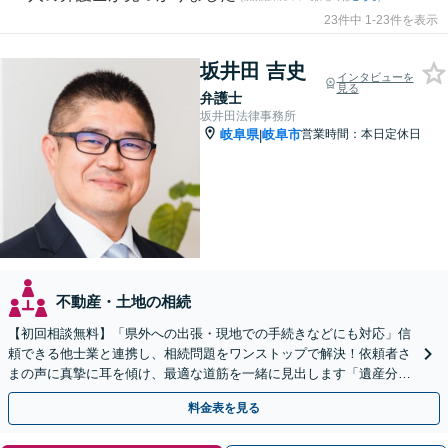
23件中 1-23件を表示
坂井田 吉史
インタビューを
見る
弁護士
坂井田法律事務所
岐阜県
岐阜市
営業時間：本日定休日
|
不動産・土地の相続
【初回相談無料】「県外への出張・現地での手続きなどにも対応」信
頼できる他士業と連携し、相続問題をワンストップで解決！依頼者さ
まの声に真摯に耳を傾け、最適な道筋を一緒に見出します「遺産分割
／寄与分／成年後見／遺留分／相続放棄／遺言書作成など」
料金表を見る