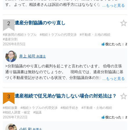
す。 よって、相談者さんは訴訟の相手方にはならなくなるので（明け
渡し請求の対象ではなくなるので）請求棄却となります。 相続放棄受
理証明を家庭裁判所で取得し、コピーを答弁書に添えて裁判所に提出
してください。 質問２について 請求棄却を求める答弁書を提出すれ
2
遺産分割協議のやり直し
ば、第１回期日は出席する必要がありません。その日は差支え（用事
があり出席できない）との記載で十分です。 質問３について 弁護士で
#家族間の相続トラブル
#相続トラブルの代理交渉
#不動産・土地の相続
はないので、ｍｉｎｔｓでの提出の必要は無いと思います。郵送（期
#遺産分割
2026年8月5日
役にたった
2
限までに届けばよい）で十分です。 詳細は、書面記載の裁判所書記官
にお問い合わせください。 以上、ご参考まで。
井上 祐司
弁護士
>分割協議のやり直しの裁判を起こすと言われています。 伯母の主張
通り協議書は無効なのでしょうか。 現時点では、遺産分割協議に基
づく不動産登記がされている状況で、分割協議自体の無効を裁判所が
認めたわけではないので、分割協議の効力に影響はありません。 先
方の訴訟の主張及び立証次第ですが、 ・御祖母様の認知能力に関する
医師の意見書、筆跡鑑定 が提出されればその効力が否定される可能性
3
遺産相続で従兄弟が協力しない場合の対処法は？
はありますが、 ・伯母様自身が分割協議に加わっていること ・御祖母
様の意に反する遺産分割協議を行う実益が誰にあったかの立証が困難
#相続放棄
#相続トラブルの代理交渉
#相続手続き
#不動産・土地の相続
であること からすると、実際に遺産分割協議の効力が否定される可能
#相続人調査・確定
#協議
2026年7月22日
役にたった
2
性はそれほど高くない（立証のハードルは非常に高い）ということが
言えると思います。
小杉 和
弁護士