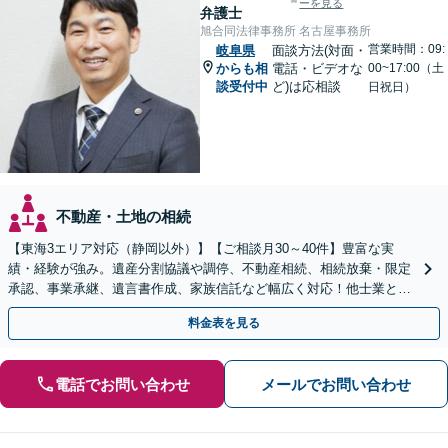
ーを見る
弁護士
旭合同法律事務所 名古屋事務所
営業時間：09:
岐阜県
面談方法(対面・
からも相
電話・ビデオな
00~17:00（土
談受付中
ど)は応相談
日祝日）
不動産・土地の相続
【東海3エリア対応（静岡以外）】【ご相談月30～40件】豊富な実
績・経験が強み。遺産分割協議や調停、不動産相続、相続放棄・限定
承認、事業承継、遺言書作成、家族信託など幅広く対応！他士業と連
携して円滑な問題解決を目指します。【初回面談無料】
料金表を見る
電話でお問い合わせ
メールでお問い合わせ