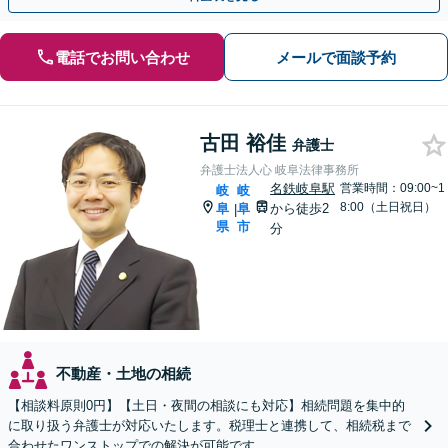
電話でお問い合わせ
メールで面談予約
古田 裕佳
弁護士
弁護士法人心 岐阜法律事務所
名鉄岐阜駅
営業時間：09:00~1
岐
岐
8:00（土日祝日）
阜
阜
から徒歩2
|
県
市
分
不動産・土地の相続
【相談料原則0円】【土日・夜間の相談にも対応】相続問題を集中的
に取り扱う弁護士が対応いたします。税理士と連携して、相続税まで
合わせたワンストップでの解決が可能です。