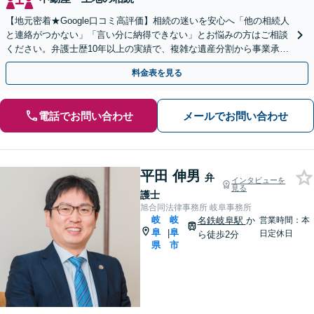
【地元密着★Google口コミ高評価】相続の迷いを安心へ「他の相続人
と連絡がつかない」「言い分に納得できない」とお悩みの方はご相談
ください。弁護士歴10年以上の実績で、複雑な遺産分割から事業承継
まで幅広く対応【休日・夜間相談可｜駐車場あり】
料金表を見る
電話でお問い合わせ
メールでお問い合わせ
平田 伸男
弁
インタビューを
見る
護士
旭合同法律事務所 岐阜事務所
岐
岐
名鉄岐阜駅
か
営業時間：本
阜
阜
|
日定休日
ら徒歩2分
県
市