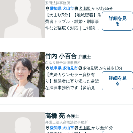
任せください」【当日・夜
安田法律事務所
【夜間相談可（要相
愛知県
犬山市
間相談可（要相談）】
犬山駅
から徒歩5分
|
談）】
【犬山駅5分】【地域密着】消
詳細を見
費者トラブル・離婚・刑事事
る
件など幅広く対応｜ご相談者
のお話を丁寧に伺い、一人ひ
とりに合った最適な解決方法
をご提案します【事前予約で
休日・時間外対応可】
竹内 小百合
弁護士
白ゆり総合法律事務所
岐阜県
多治見市
多治見駅
から徒歩10分
|
【夫婦カウンセラー資格有
詳細を見
り】相談者に寄り添った身近
る
な法律事務所です【多治見駅
北口より徒歩11分】専用駐車
場も完備。多治見市・土岐
市・瑞浪市・恵那市・中津川
市など東濃地方を中心エリア
高橋 亮
弁護士
として活動している法律事務
弁護士法人髙橋法律事務所
所です。
愛知県
犬山市
犬山駅
から徒歩1分
|