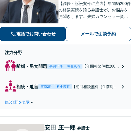
【調停・訴訟案件に注力】年間約200件
の相談実績を誇る弁護士が、お悩みを
お聞きします。夫婦カウンセラー資格
あり／ご依頼者さまへ寄り添い、心理
面の負担もきめ細やかにサポート致し
電話でお問い合わせ
メールで面談予約
ます。「相続問題：シニアライフカウ
ンセラー・認知症サポーターの資格あ
り」
注力分野
離婚・男女問題
【年間相談件数200
事例15件
料金表有
件】【調停・訴訟案
件に注力】「40代以
上・熟年離婚は、ぜ
相続・遺言
【初回相談無料（生前対策
事例2件
料金表有
ひご相談くださ
に関するご相談を除く）】
い！」夫婦カウンセ
遺産分割協議・調停／使い
ラーの資格を有する
他6分野を表示
込み／遺留分侵害額請求／
弁護士が心理面の負
相続財産調査など【シニア
担にも寄り添い、き
ライフカウンセラー・認知
め細やかにサポート
症サポーターの資格あり】
【完全個室対応】
安田 庄一郎
「不動産に関する相続もお
弁護士
【子連れ相談可】