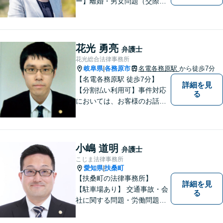
ー】離婚・男女問題（交際ト
ラブル）はお任せください。
自身の経験をもとに、離婚後
の生活まで見据えた解決策を
ご提案いたします。【夫婦カ
花光 勇亮
弁護士
ウンセラーの資格あり】
花光総合法律事務所
岐阜県
各務原市
名電各務原駅
から徒歩7分
|
【名電各務原駅 徒歩7分】
詳細を見
【分割払い利用可】事件対応
る
においては、お客様のお話を
丁寧に聞くこと・お客様が疑
問を抱えたままにならないよ
う分かりやすく丁寧に説明す
ることを心がけています。
小嶋 道明
弁護士
こじま法律事務所
愛知県
扶桑町
|
【扶桑町の法律事務所】
詳細を見
【駐車場あり】 交通事故・会
る
社に関する問題・労働問題・
離婚・相続・刑事事件に力を
入れています。