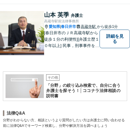
山本 英季
弁護士
高蔵寺駅前法律事務所
愛知県
春日井市
高蔵寺駅
から徒歩1分
|
[春日井市のＪＲ高蔵寺駅から
詳細を見
徒歩１分の利便性][弁護士歴１
る
０年以上] 民事，刑事事件を問
わず全ての案件について所長
である弁護士が責任をもって
対応。依頼者さまにとって最
善の解決となることを目指し
ます。 一お困り事がございま
その他
したらお気軽にご相談下さ
「分野」の絞り込み検索で、自分に合う
い。
弁護士を探そう！│ココナラ法律相談の
説明書
法律Q&A
分野がわからない方、相談というより質問がしたい方は弁護士に問い合わせる
前に法律Q&Aでキーワード検索し、分野や解決方法を調べましょう