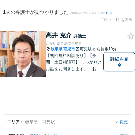
1
人の弁護士が見つかりました
(検索結果について詳しくは
こちら
)
1件中 1-1件を表示
高井 克介
弁護士
たかい総合法律事務所
岐阜県
可児市
可児駅
から徒歩10分
|
【初回無料相談あり】【夜
詳細を見
間・土日相談可】 しっかりと
る
お話をお聞きします。 お気
軽にお立ち寄り下さい。
エリア
岐阜県、可児駅
変更