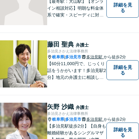
【最寄駅：犬山駅】【オンラ
詳細を見
イン相談対応】明朗な料金体
る
系で確実・スピーディに対応
します。離婚問題／刑事事件
／企業法務／ネット問題／労
働問題など、幅広いトラブル
に対応します。【初回相談無
藤田 聖典
弁護士
料】法律トラブルでお悩みの
多治見さかえ法律事務所
方は、お気軽にご相談くださ
岐阜県
多治見市
多治見駅
から徒歩2分
|
い。
【60分11,000円で、じっくり
詳細を見
話をうかがいます！多治見駅2
る
分】地元の弁護士に相談した
い方、離婚・男女問題・交際
トラブル・相続といった個人
のお悩みから、企業のお悩み
まで。相談料は、平日営業時
矢野 沙織
弁護士
間内は60分11,000円。じっく
多治見さかえ法律事務所
り話をうかがいます。
岐阜県
多治見市
多治見駅
から徒歩2分
|
【多治見駅徒歩2分】【自身も
詳細を見
離婚経験があるシングルマザ
る