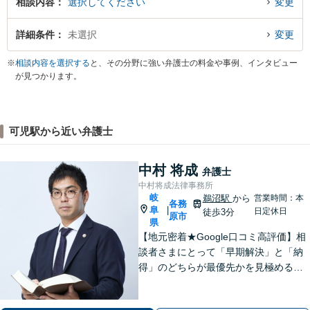
相談内容
選択してください
変更
詳細条件
未選択
変更
※
相談内容を選択する
と、その分野に強い弁護士の料金や事例、インタビュー
が見つかります。
可児駅から近い弁護士
中村 将成
弁護士
中村将成法律事務所
岐
鵜沼駅
から
営業時間：本
各務
阜
|
日定休日
徒歩3分
原市
県
【地元密着★Google口コミ高評価】相
談者さまにとって「早期解決」と「納
得」のどちらが最優先かを見極めるこ
とを大切にしております。1日も早いご
相談がより良い解決へと繋がります。