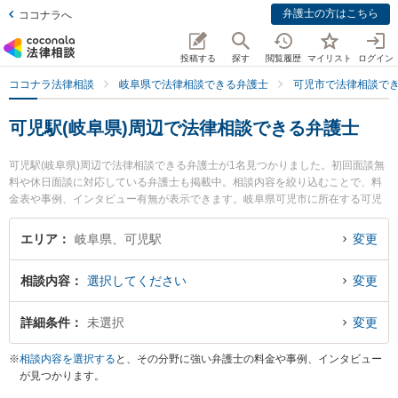
弁護士の方はこちら
ココナラへ
投稿する
探す
閲覧履歴
マイリスト
ログイン
ココナラ法律相談
岐阜県で法律相談できる弁護士
可児市で法律相談で
可児駅(岐阜県)周辺で法律相談できる弁護士
可児駅(岐阜県)周辺で法律相談できる弁護士が1名見つかりました。初回面談無
料や休日面談に対応している弁護士も掲載中。相談内容を絞り込むことで、料
金表や事例、インタビュー有無が表示できます。岐阜県可児市に所在する可児
駅は特にたかい総合法律事務所の高井 克介弁護士のプロフィール情報や弁護士
費用、強みなどが注目されています。『自動車事故のトラブルを勤務先から通
エリア
岐阜県、可児駅
変更
いやすい可児駅周辺に事務所を構える弁護士に面談予約したい』『自動車事故
のトラブル解決の実績豊富な可児駅近くの弁護士を検索したい』『初回無料で
相談内容
選択してください
変更
自動車事故を法律相談できる可児駅付近の弁護士に面談予約したい』などでお
困りの相談者さんにおすすめです。
詳細条件
未選択
変更
※
相談内容を選択する
と、その分野に強い弁護士の料金や事例、インタビュー
が見つかります。