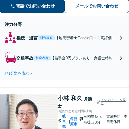
まずはお気軽にご相談ください【休
電話でお問い合わせ
メールでお問い合わせ
日・夜間相談可】【駐車場あり】
注力分野
相続・遺言
【地元密着★Google口コミ高評価】
料金表有
相続の迷いを安心へ「他の相続人と
連絡がつかない」「言い分に納得で
きない」とお悩みの方はご相談くだ
交通事故
【着手金0円プランあり・弁護士特約対
料金表有
さい。弁護士歴10年以上の実績で、
応】【地元密着★Google口コミ高評
複雑な遺産分割から事業承継まで幅
価】交通事故の解決実績500件以上。保
広く対応【休日・夜間相談可｜駐車
他1分野を表示
険会社顧問の経験を活かし、適正な賠
場あり】
償額を追求します。通院中の方もまず
はご相談ください【休日・夜間相談
可】【駐車場あり】
小林 和久
弁護
インタビューを見
る
士
清流のまち法律事務所
岐
三柿野駅
か
営業時間：本
各務
阜
|
日定休日
ら徒歩3分
原市
県